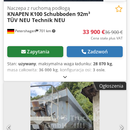
Naczepa z ruchomą podłogą
KNAPEN
K100 Schubboden 92m³
TÜV NEU Technik NEU
33 900 €
Petershagen
701 km
36 900 €
Cena stała plus VAT
Zapytania
Zadzwoń
Stan:
używany
, maksymalna waga ładunku:
28 070 kg
,
masa całkowita:
36 000 kg
, konfiguracja osi:
3 osie
,
pierwsza rejestracja:
07/2020
, następna inspekcja (TÜV):
01/2027
, objętość przestrzeni ładunkowej:
92 m³
, całkowita
Ogłoszenia
szerokość:
2 550 mm
, całkowita wysokość:
4 000 mm
,
Wyposażenie:
ABS
, Knapen Schubboden K100 92m³,
podłoga 10 mm, TÜV NOWY Ogólne Producent: Knapen
Trailers * Model / Typ: K100 A5060 * Rok produkcji: 2020 *
Numer podwozia: XPNK0C100LD071956 202003-0071956-
r_order-configur? * Kraj rejestracji: Niemcy * Masa własna:
ok. 7.924 kg 202003-0071956-r_order-configur? *