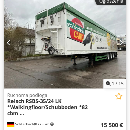
Ogłoszenia
aluminiowa Rama: Stalowa Pojemność: 90 m³ Tylne drzwi
portalowe 3 x osie SAF Zawieszenie pneumatyczne Oś
podnoszona Układ podnoszenia/opuszczania Hamulce
tarczowe Podest Plandeka rolowana Aluminiowa ściana
przesuwna Hydrauliczny zamek WABCO - Smartboard ABS
Felgi ALCOA Opony: 385/65 R 22.5 Głębokość bieżnika:
17/13 10/10 6/6 mm DMC: 35.000 kg Dsdpfx Aozb Ix
Neckekr Masa własna: 8.200 kg Długość całkowita: 14.050
mm Wymiary wewnętrzne: 13.370 x 2.470 x 2.720 mm (dł x
szer x wys) - naczepa niemiecka! - Pierwszy właściciel -
Przegląd: na życzenie i za dopłatą nowy! Zastrzegamy sobie
prawo do pomyłek i wcześniejszej sprzedaży!
1
/
15
Ruchoma podłoga
Reisch
RSBS-35/24 LK
*Walkingfloor/Schubboden *82
cbm ...
15 500 €
Schlierbach
773 km