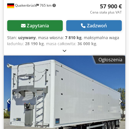
57 900 €
Quakenbrück
765 km
Cena stała plus VAT
Zapytania
Zadzwoń
Stan:
używany
, masa własna:
7 810 kg
, maksymalna waga
ładunku:
28 190 kg
, masa całkowita:
36 000 kg
,
konfiguracja osi:
3 osie
, pierwsza rejestracja:
06/2025
,
następna inspekcja (TÜV):
05/2027
, długość przestrzeni
Ogłoszenia
ładunkowej:
13 513 mm
, szerokość przestrzeni ładunkowej:
2 550 mm
, wysokość przestrzeni ładunkowej:
2 641 mm
,
całkowita długość:
25 500 mm
, całkowita szerokość:
39 960
mm
, całkowita wysokość:
140 000 mm
, zawieszenie:
powietrze
, rozmiar opony:
385/65 R 22,5
, Rok budowy:
2025
, rozmiar przedniej opony:
385/65 R 22,5
, rozmiar
tylnej opony:
385/65 R 22,5
, klasa emisji:
brak
,
Wyposażenie:
ABS
, ABS, producent osi SAF, podwozie
aluminiowe, kolor szary, zawieszenie pneumatyczne z
podnoszeniem i opuszczaniem, objętość ładunkowa 90,
podnoszona 1. i 3. oś, drzwi portalowe, hamulce tarczowe,
boczna, stała osłona najazdowa, skrzynka narzędziowa, 2x