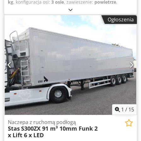
kg
, konfiguracja osi:
3 osie
, zawieszenie:
powietrze
,
rozmiar opony:
385/65 R22,5
, Wyposażenie:
ABS
, | Knapen
K100 nowy pojazd 92 m³ | 13 szt. uchwytów mocujących |
Ogłoszenia
podłoga 10 mm | plandeka rolowana 900 g | osie BPW | oś
podnoszona | 2x skrzynka narzędziowa | 2x reflektor
roboczy | 92 m³ | przyłącza hydrauliczne na podporach z
kompensacją przesuwu | drabina przy bocznej osłonie |
możliwość pomyłki, błędów w danych i wcześniejszej
sprzedaży zastrzeżona. Dksdpfx Acoy Uk S Heker
1
/
15
Naczepa z ruchomą podłogą
Stas
S300ZX 91 m³ 10mm Funk 2
x Lift 6 x LED