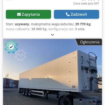
Cena stała plus VAT
Zapytania
Zadzwoń
Stan:
używany
, maksymalna waga ładunku:
29 770 kg
,
masa całkowita:
38 000 kg
, konfiguracja osi:
3 osie
,
pierwsza rejestracja:
06/2024
, następna inspekcja (TÜV):
06/2026
, długość przestrzeni ładunkowej:
11 560 mm
,
Ogłoszenia
szerokość przestrzeni ładunkowej:
2 480 mm
, wysokość
przestrzeni ładunkowej:
2 445 mm
, objętość przestrzeni
ładunkowej:
70 m³
, całkowita szerokość:
2 550 mm
,
całkowita wysokość:
3 900 mm
, Rok budowy:
2024
,
Wyposażenie:
ABS
, H&W (Vreden) AGRAR – naczepa z
ruchomą podłogą, pojemność 70 m³, w pełnej konfiguracji.
Pierwsza rejestracja: 06/2024 Przebieg: 77 648 km Dkedpfx
Ajzmqmrocker Wymiary (dł. x szer. x wys.): 11 560 x 2 480 x
2 360/2 566 mm (konstrukcja stożkowa) Wysokość siodła: od
1250 do 1300 mm Wysokość całkowita: 3900 mm Osie SAF
„Off-Road” z dużymi hamulcami tarczowymi (430 mm)
Układ EBS firmy WABCO z systemem stabilizacji RSS
Podwozie ze stali drobnoziarnistej, ocynkowane ogniowo