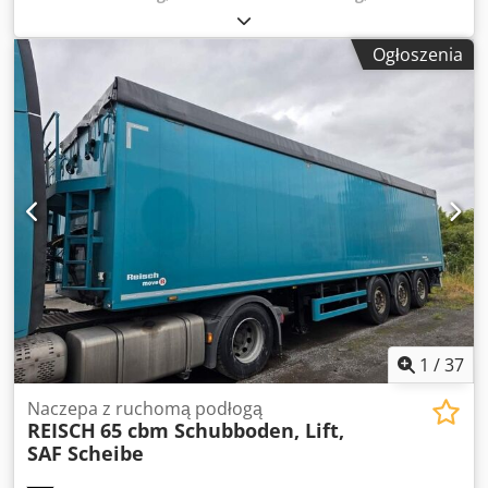
konfiguracja osi:
3 osie
, objętość przestrzeni ładunkowej:
70 m³
, zawieszenie:
powietrze
, rozmiar opony:
Ogłoszenia
425/65R22,5
, Wyposażenie:
ABS
, | Knapen K-200 naczepa
z ruchomą podłogą z dachem składanym | Przyczepa
rolnicza 70 m³ pojemności ładunkowej | Osie BPW z
hamulcem bębnowym | Osie 10-tonowe | Oś skrętna za
ostatnią osią | Hydrauliczna tylna klapa | Oś podnoszona |
Podłoga 10 mm | Skrzynka narzędziowa | System
Cargofloor, Powerspeed | Czujniki ciśnienia w oponach |
Zastrzeżenie błędów i wcześniejszej sprzedaży. Dodpjw
Agv Djfx Ackekr
1
/
37
Naczepa z ruchomą podłogą
REISCH
65 cbm Schubboden, Lift,
SAF Scheibe