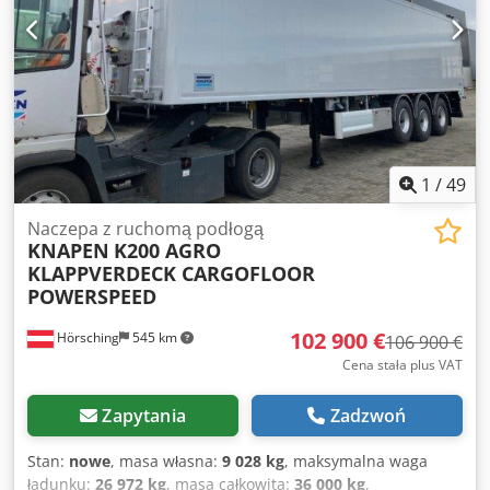
1
/
49
Naczepa z ruchomą podłogą
KNAPEN
K200 AGRO
KLAPPVERDECK CARGOFLOOR
POWERSPEED
102 900 €
Hörsching
545 km
106 900 €
Cena stała plus VAT
Zapytania
Zadzwoń
Stan:
nowe
, masa własna:
9 028 kg
, maksymalna waga
ładunku:
26 972 kg
, masa całkowita:
36 000 kg
,