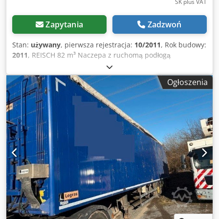
SK plus VAT
Zapytania
Zadzwoń
Stan:
używany
, pierwsza rejestracja:
10/2011
, Rok budowy:
2011
, REISCH 82 m³ Naczepa z ruchomą podłogą
Walkingfloor z lejem zbożowym PODŁOGA: W BARDZO
DOBRYM STANIE! ● Zabudowa: Całkowicie aluminiowa ●
Ogłoszenia
Rama: Stal ● Pojemność: 82 m³ ● 3 osie BPW ECO Plus ●
Zawieszenie pneumatyczne ● Oś podnoszona ● Układ
podnoszenia/opuszczania ● Hamulce tarczowe ● Pomost
roboczy ● Lej zbożowy i zasuwka z tyłu ● Plandeka zwijana
● Aluminiowa ściana przesuwna ● Zamek hydrauliczny ●
WABCO Smartboard ● ABS ● Felgi ALCOA ● Ogumienie:
385/65 R 22.5 ● Dopuszczalna masa całkowita: 35.000 kg ●
Masa własna: 7.700 kg ● Długość całkowita: 14.050 mm ●
Wymiary wewnętrzne (w tym lej zbożowy): 12.600 x 2.470 x
2.510 mm Dkedpfxoyutyrj Ackjr - Niemiecka naczepa! - Od
pierwszego właściciela! - TÜV / badania techniczne: nowe!
Zastrzegamy prawo do błędów i wcześniejszej sprzedaży! =
Dalsze informacje = Ładowność: 1 kg Aby uzyskać więcej