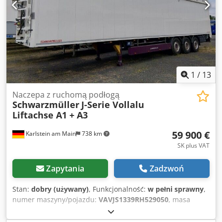
1
/
13
Naczepa z ruchomą podłogą
Schwarzmüller
J-Serie Vollalu
Liftachse A1 + A3
59 900 €
Karlstein am Main
738 km
SK plus VAT
Zapytania
Zadzwoń
Stan:
dobry (używany)
, Funkcjonalność:
w pełni sprawny
,
numer maszyny/pojazdu:
VAVJS1339RH529050
, masa
własna:
7 750 kg
, maksymalna waga ładunku:
31 250 kg
,
masa całkowita:
36 000 kg
, konfiguracja osi:
3 osie
,