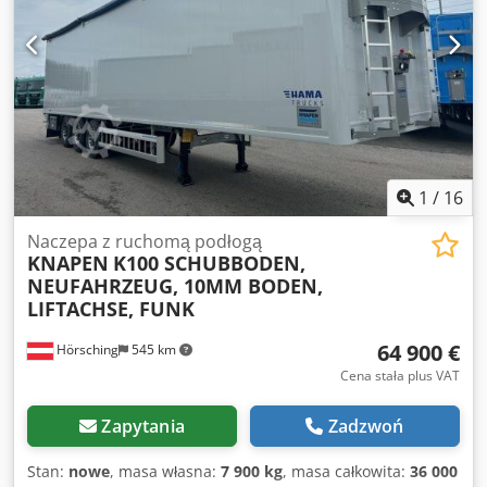
mm, 21 desek | Dodatkowe złącza hydrauliczne
zamontowane przy podporach, wraz z prowadzeniem węży
| Rozmiar felg 22,5 x 11,75 | CENA EXW | Zastrzegamy
możliwość pomyłki, błędu w opisie oraz wcześniejszej
sprzedaży. Dkodev Tnhdjpfx Acker
1
/
16
Naczepa z ruchomą podłogą
KNAPEN
K100 SCHUBBODEN,
NEUFAHRZEUG, 10MM BODEN,
LIFTACHSE, FUNK
64 900 €
Hörsching
545 km
Cena stała plus VAT
Zapytania
Zadzwoń
Stan:
nowe
, masa własna:
7 900 kg
, masa całkowita:
36 000