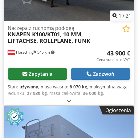
1
/
21
Naczepa z ruchomą podłogą
KNAPEN
K100/KT01, 10 MM,
LIFTACHSE, ROLLPLANE, FUNK
43 900 €
Hörsching
545 km
Cena stała plus VAT
Zapytania
Zadzwoń
Stan:
używany
, masa własna:
8 070 kg
, maksymalna waga
ładunku:
27 930 kg
, masa całkowita:
36 000 kg
,
konfiguracja osi:
3 osie
, pierwsza rejestracja:
10/2024
,
zawieszenie:
powietrze
, rozmiar opony:
385/65 R22.5
,
Ogłoszenia
Wyposażenie:
ABS, miał wypadek
, | Knapen K100/KT01 –
przyczepa z ruchomą podłogą | Pilot zdalnego sterowania
| Podłoga o grubości 10 mm | Ściana rolowana, platforma
robocza | Oś BPW z hamulcem tarczowym | Podnośnik