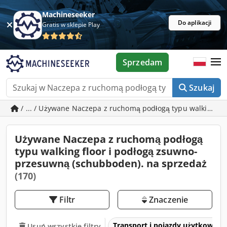
Machineseeker
Do aplikacji
Gratis w sklepie Play
Sprzedam
Szukaj
/ ... / Używane Naczepa z ruchomą podłogą typu walking f
Używane Naczepa z ruchomą podłogą
typu walking floor i podłogą zsuwno-
przesuwną (schubboden). na sprzedaż
(170)
Filtr
Znaczenie
Transport i pojazdy użytkowe
Usuń wszystkie filtry