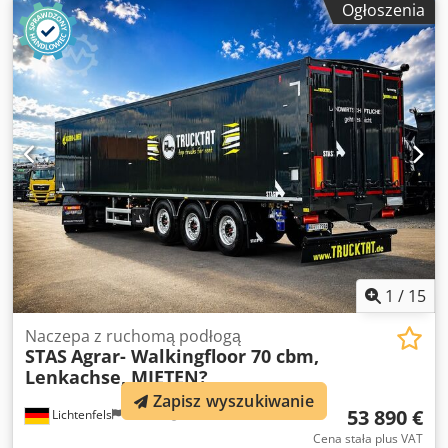
Ogłoszenia
pneumatyczny system zamykania drzwi podpory siodłowe
Jost LASi EN 12642 XL możliwość wjazdu wózkiem
widłowym (do 8 ton) boczna plandeka po lewej stronie
platforma z drabiną oświetlenie LED różne akcesoria
osłona tylnych świateł boczny system mocowania ładunku
(UFS) 2 skrzynie 1 zbiornik na wodę uchwyt na miotłę
kanister NATO Możliwość finansowania na życzenie!!!
1
/
15
Naczepa z ruchomą podłogą
STAS
Agrar- Walkingfloor 70 cbm,
Lenkachse, MIETEN?
Zapisz wyszukiwanie
53 890 €
Lichtenfels
598 km
Cena stała plus VAT