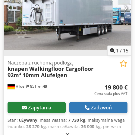
oś: , 3. oś: , Przednia oś podnoszona, Zawieszenie
samopoziomujące, Elektroniczny system hamulcowy (EBS),
Zasyp do zboża, Platforma dostępowa, Wtyczka 1x15 i 2x7
pinów, System antyrozbryzgowy, Ostrzeżenie o utracie
ciśnienia w oponach. Przegląd wszystkich dostępnych
pojazdów znajdziesz na naszej stronie internetowej.
Potrzebujesz finansowania? Oferujemy indywidualne
rozwiązania finansowe, pełne kontrakty serwisowe i usługi
1
/
15
telematyczne. Chętnie doradzimy osobiście. Dkedpfx Acsy
H Rldoker
Naczepa z ruchomą podłogą
knapen
Walkingfloor Cargofloor
92m³ 10mm Alufelgen
19 800 €
Hilden
851 km
Cena stała plus VAT
Zapytania
Zadzwoń
Stan:
używany
, masa własna:
7 730 kg
, maksymalna waga
ładunku:
28 270 kg
, masa całkowita:
36 000 kg
, pierwsza
rejestracja:
05/2016
, objętość przestrzeni ładunkowej:
93