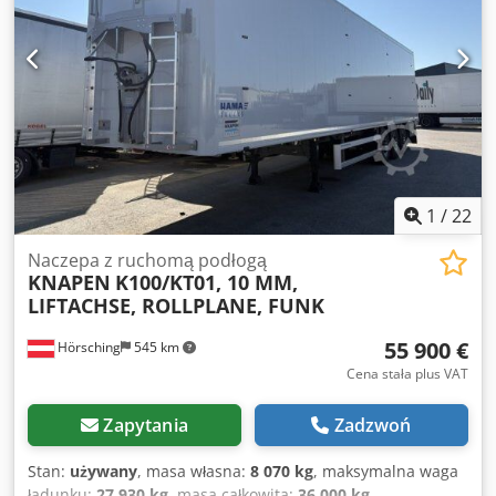
jednej osi | Skrzynka na narzędzia | Uchwyt na koło
zapasowe | Masa własna: 8070 kg | Pojazd austriacki |
Zastrzegamy sobie prawo do błędów, pomyłek w danych
oraz wcześniejszej sprzedaży. Djdozrxbbepfx Ackekr
1
/
22
Naczepa z ruchomą podłogą
KNAPEN
K100/KT01, 10 MM,
LIFTACHSE, ROLLPLANE, FUNK
55 900 €
Hörsching
545 km
Cena stała plus VAT
Zapytania
Zadzwoń
Stan:
używany
, masa własna:
8 070 kg
, maksymalna waga
ładunku:
27 930 kg
, masa całkowita:
36 000 kg
,