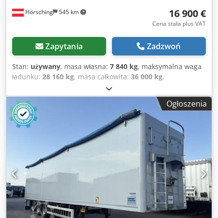
16 900 €
Hörsching
545 km
Cena stała plus VAT
Zapytania
Zadzwoń
Stan:
używany
, masa własna:
7 840 kg
, maksymalna waga
ładunku:
28 160 kg
, masa całkowita:
36 000 kg
,
konfiguracja osi:
3 osie
, pierwsza rejestracja:
10/2015
,
objętość przestrzeni ładunkowej:
92 m³
, zawieszenie:
Ogłoszenia
powietrze
, rozmiar opony:
385/65 R22.5
, Wyposażenie:
ABS
, | Platforma STAS | Typ S300ZX, zdalnie sterowana |
Skrzynka narzędziowa | Podnośnik jednej osi |
Zawieszenie pneumatyczne | Uchwyt na koło zapasowe |
Masa własna 7840 kg, ładowność 28160 kg | Opony: 385/65
R22,5 | Osie SAF z hamulcami tarczowymi | Ważne
świadectwo badania technicznego do 04.2026 | Grubość
podłogi 10 mm | Zastrzegamy sobie prawo do błędów,
pomyłek w opisie oraz wcześniejszej sprzedaży. Dkedpfxszr
R A Rj Acksr