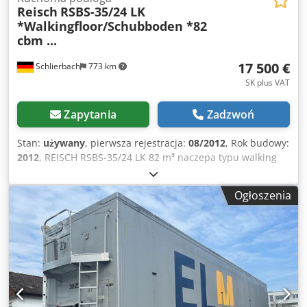
Reisch
RSBS-35/24 LK
*Walkingfloor/Schubboden *82
cbm ...
17 500 €
Schlierbach
773 km
SK plus VAT
Zapytania
Zadzwoń
Stan:
używany
, pierwsza rejestracja:
08/2012
, Rok budowy:
2012
, REISCH RSBS-35/24 LK 82 m³ naczepa typu walking
floor z lejkiem do zboża PODŁOGA: BARDZO DOBRY STAN!
● Zabudowa: pełny aluminium ● Rama: stalowa ● Objętość:
Ogłoszenia
82 m³ ● 3 osie BPW-ECO Plus ● zawieszenie pneumatyczne
● oś podnoszona ● system podnoszenia/opuszczania ●
hamulce tarczowe ● podest ● lejek do zboża i zsyp z tyłu ●
plandeka rolowana ● aluminiowa ścianka przesuwną ●
blokada hydrauliczna ● WABCO Smartboard ● ABS ● felgi
ALCOA ● ogumienie: 385/65 R 22.5 ● bieżnik opon: 14/13 *
9/13 * 5/13 ● Dopuszczalna masa całkowita: 35 000 kg ●
Masa własna: 7 750 kg! ● Długość całkowita: 14 050 mm ●