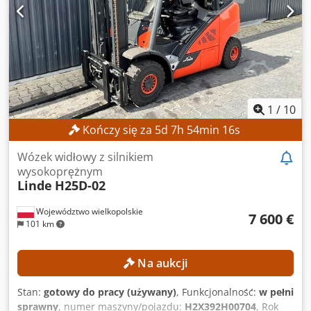
1
/
10
Kończy się za
5
d
7
h
54
min
14
s
Wózek widłowy z silnikiem
wysokoprężnym
Linde
H25D-02
Województwo wielkopolskie
7 600 €
101 km
Na aukcji
Stan:
gotowy do pracy (używany)
, Funkcjonalność:
w pełni
sprawny
, numer maszyny/pojazdu:
H2X392H00704
, Rok