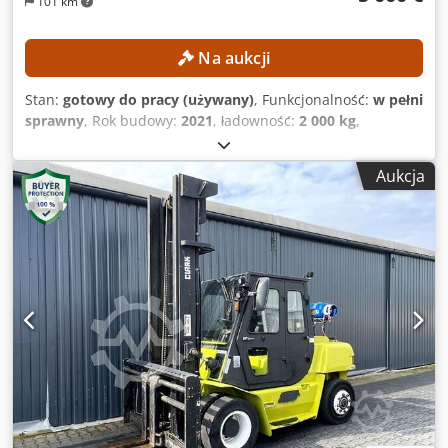
101 km
Na aukcji
Stan:
gotowy do pracy (używany)
, Funkcjonalność:
w pełni
sprawny
, Rok budowy:
2021
, ładowność:
2 000 kg
,
wysokość podnoszenia:
4 300 mm
, wolny skok
podnoszenia:
1 330 mm
, typ masztu:
triplex
, wysokość
Aukcja
konstrukcyjna:
1 975 mm
, Brak ceny minimalnej –
gwarantowana sprzedaż po najwyższej ofercie! DANE
TECHNICZNE Udźwig: 2000 kg Wysokość podnoszenia: 4300
mm Swobodny skok: 1330 mm Csdpfxozrgddo Aqqerf
Wysokość konstrukcyjna: 1975 mm DANE MASZYNY Rodzaj
paliwa: gaz Typ masztu: triplex Klasa ISO: 2 Zakres
udźwigu dla klasy ISO 2: 1000–2500 kg WYPOSAŻENIE 3.
zawór Numer referencyjny: SL15670SLO