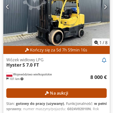
Gazowy Cjdpfx Aqozrgcyeqsrf Wysokość konstrukcyjna:
3600 mm WYPOSAŻENIE Boczny przesuw wideł Regulator
rozstawu wideł Ogrzewanie Pełna kabina Numer
referencyjny: SL13276SP
1
/
8
Kończy się za
5
d
7
h
59
min
14
s
Wózek widłowy LPG
Hyster
S 7.0 FT
Województwo wielkopolskie
8 000 €
101 km
Na aukcji
Stan:
gotowy do pracy (używany)
, Funkcjonalność:
w pełni
sprawny
, numer maszyny/pojazdu:
G024V02010N
, Rok