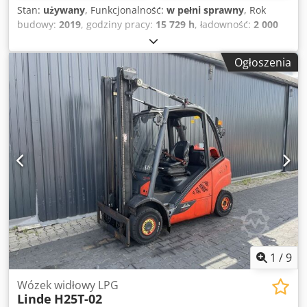
Stan:
używany
, Funkcjonalność:
w pełni sprawny
, Rok
budowy:
2019
, godziny pracy:
15 729 h
, ładowność:
2 000
kg
, wysokość podnoszenia:
3 850 mm
, rodzaj paliwa:
gaz
,
typ masztu:
Simplex
, wysokość konstrukcyjna:
2 546 mm
,
Ogłoszenia
typ napędu:
Treibgas
, Wózek widłowy na gaz płynny Klasa
ISO: Klasa ISO 2 = 1.000 - 2.500 kg Typ masztu:
Standardowy Stan: Gotowy do pracy i w pełni sprawny Stan
techniczny: dobry Crsdpfezri S Dox Aqqef Przesuw boczny,
rozstaw wideł, trzeci zawór, czwarty zawór,
1
/
9
Wózek widłowy LPG
Linde
H25T-02