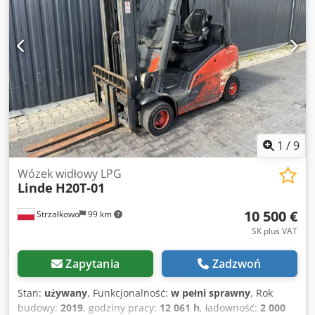
Stan techniczny: dobry Opis: Połówka kabiny Przesuw
boczny, 3. zawór, ogrzewanie,
1
/
9
Wózek widłowy LPG
Linde
H20T-01
10 500 €
Strzałkowo
99 km
SK plus VAT
Zapytania
Zadzwoń
Stan:
używany
, Funkcjonalność:
w pełni sprawny
, Rok
budowy:
2019
, godziny pracy:
12 061 h
, ładowność:
2 000