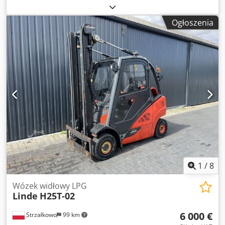
kg
, wysokość podnoszenia:
4 625 mm
, wolny skok
podnoszenia:
1 519 mm
, rodzaj paliwa:
gaz
, typ masztu:
Ogłoszenia
triplex
, wysokość konstrukcyjna:
2 121 mm
, typ napędu:
Treibgas
, Wózek widłowy na gaz płynny Klasa ISO: Klasa
ISO 2 = 1.000 - 2.500 kg Typ masztu: Triplex Stan: Gotowy
do pracy i w pełni sprawny Stan techniczny: dobry Opis:
Połówka kabiny Cedpfxszri T Is Aqqerf Przesuw boczny, 3.
zawór, ogrzewanie,
1
/
8
Wózek widłowy LPG
Linde
H25T-02
6 000 €
Strzałkowo
99 km