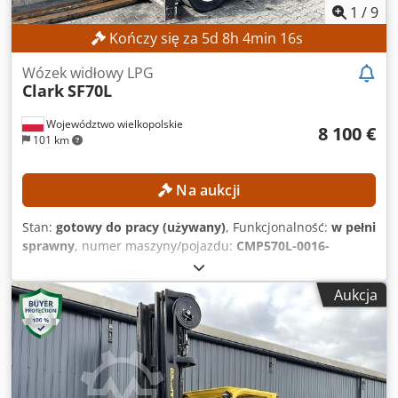
1
/
9
Kończy się za
5
d
8
h
4
min
14
s
Wózek widłowy LPG
Clark
SF70L
Województwo wielkopolskie
8 100 €
101 km
Na aukcji
Stan:
gotowy do pracy (używany)
, Funkcjonalność:
w pełni
sprawny
, numer maszyny/pojazdu:
CMP570L-0016-
6883KF
, Rok budowy:
2000
, godziny pracy:
7 005 h
,
ładowność:
7 000 kg
, wysokość podnoszenia:
5 000 mm
,
Aukcja
rodzaj paliwa:
gaz
, typ masztu:
Simplex
, wysokość
konstrukcyjna:
3 600 mm
, Brak ceny minimalnej –
gwarantowana sprzedaż w oparciu o najwyższą ofertę!
DANE TECHNICZNE Udźwig: 7000 kg Wysokość
podnoszenia: 5000 mm DANE MASZYNY Typ masztu:
Simplex Klasa ISO: 4 (5000–10 000 kg) Rodzaj napędu: