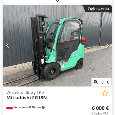
podnoszenia:
1 724 mm
, rodzaj paliwa:
diesel
, typ masztu:
Ogłoszenia
triplex
, wysokość konstrukcyjna:
2 491 mm
, typ napędu:
Diesel
, Wózek widłowy z silnikiem Diesla Crsdszri R Hepfx
Aqqof Klasa ISO: Klasa ISO 3 = 2500 – 4999 kg Typ masztu:
Trójdrożny Stan: Gotowy do pracy i w pełni sprawny Stan
techniczny: dobry Opis: Częściowo zamknięta kabina
Przesuwnik boczny, 3. zawór, 4. zawór.
1
/
10
Wózek widłowy LPG
Mitsubishi
FG18N
6 000 €
Strzałkowo
99 km
SK plus VAT