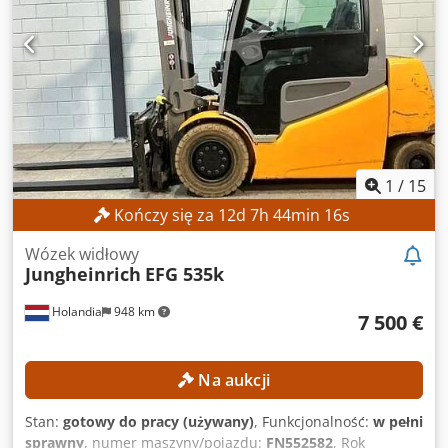
1
/
15
Kończy się za
12
d
7
h
44
min
14
s
Wózek widłowy
Jungheinrich
EFG 535k
Holandia
948 km
7 500 €
Na aukcji
Stan:
gotowy do pracy (używany)
, Funkcjonalność:
w pełni
sprawny
, numer maszyny/pojazdu:
FN552582
, Rok