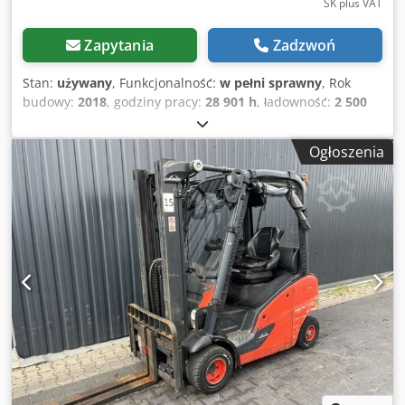
SK plus VAT
Zapytania
Zadzwoń
Stan:
używany
, Funkcjonalność:
w pełni sprawny
, Rok
budowy:
2018
, godziny pracy:
28 901 h
, ładowność:
2 500
kg
, wysokość podnoszenia:
4 050 mm
, rodzaj paliwa:
gaz
,
typ masztu:
Simplex
, wysokość konstrukcyjna:
2 677 mm
,
Ogłoszenia
typ napędu:
Treibgas
, Wózek widłowy zasilany gazem Klasa
ISO: Klasa ISO 2 = 1000 – 2500 kg Typ masztu: Standardowy
Stan: Gotowy do pracy i w pełni sprawny Stan techniczny:
dobry Cedpozri Tzjfx Aqqorf 3. zawór, 4. zawór, pełna
kabina.