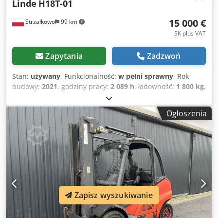
Linde
H18T-01
15 000 €
Strzałkowo
99 km
SK plus VAT
Zapytania
Zadzwoń
Stan:
używany
, Funkcjonalność:
w pełni sprawny
, Rok
budowy:
2021
, godziny pracy:
2 089 h
, ładowność:
1 800 kg
,
wysokość podnoszenia:
4 925 mm
, wolny skok
podnoszenia:
1 619 mm
, rodzaj paliwa:
gaz
, typ masztu:
Ogłoszenia
triplex
, wysokość konstrukcyjna:
2 221 mm
, typ napędu:
Treibgas
, Wózek widłowy z napędem gazowym Crsdpfx
Aqezri Raeqsf Klasa ISO: ISO Klasa 2 = 1.000 - 2.500 kg Typ
masztu: Triplex Stan: Gotowy do pracy i w pełni sprawny
Stan techniczny: dobry Przesuw boczny, 3. zawór,
ogrzewanie, pełna kabina,
Zapisz wyszukiwanie