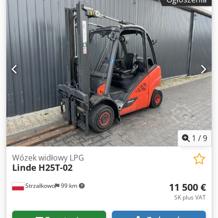
triplex
, wysokość konstrukcyjna:
2 465 mm
, typ napędu:
Treibgas
, Wózki widłowe LPG Klasa ISO: Klasa ISO 3 = 2500
- 4999 kg Typ masztu: Triplex Stan: gotowy do użycia i w
pełni funkcjonalny Stan techniczny: dobry 3. zawór, 4.
zawór, ogrzewanie, pełna kabina, Csdjzrq R Uopfx Aqqsrf
1
/
9
Wózek widłowy LPG
Linde
H25T-02
11 500 €
Strzałkowo
99 km
SK plus VAT