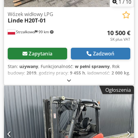
1
/
10
Wózek widłowy LPG
Linde
H20T-01
10 500 €
Strzałkowo
99 km
SK plus VAT
Zapytania
Zadzwoń
Stan:
używany
, Funkcjonalność:
w pełni sprawny
, Rok
budowy:
2019
, godziny pracy:
9 455 h
, ładowność:
2 000 kg
,
wysokość podnoszenia:
4 625 mm
, wolny skok
podnoszenia:
1 519 mm
, rodzaj paliwa:
gaz
, typ masztu:
Ogłoszenia
triplex
, wysokość konstrukcyjna:
2 121 mm
, typ napędu:
Treibgas
, Wózek widłowy na gaz płynny Klasa ISO: Klasa
ISO 2 = 1.000 - 2.500 kg Typ masztu: Triplex Stan: Gotowy
do pracy i w pełni sprawny Stan techniczny: dobry Opis:
Połówka kabiny Przesuw boczny, 3. zawór, ogrzewanie,
Cedpfjzri Thox Aqqerf