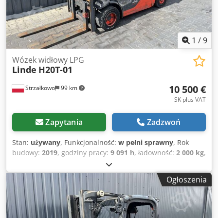
1
/
9
Wózek widłowy LPG
Linde
H20T-01
10 500 €
Strzałkowo
99 km
SK plus VAT
Zapytania
Zadzwoń
Stan:
używany
, Funkcjonalność:
w pełni sprawny
, Rok
budowy:
2019
, godziny pracy:
9 091 h
, ładowność:
2 000 kg
,
wysokość podnoszenia:
4 625 mm
, wolny skok
podnoszenia:
1 519 mm
, rodzaj paliwa:
gaz
, typ masztu:
Ogłoszenia
triplex
, wysokość konstrukcyjna:
2 121 mm
, typ napędu:
Treibgas
, Wózek widłowy na gaz płynny Klasa ISO: Klasa
ISO 2 = 1.000 - 2.500 kg Cedezri U Sepfx Aqqorf Typ
masztu: Triplex Stan: Gotowy do pracy i w pełni sprawny