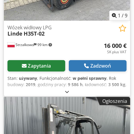
1
/
9
Wózek widłowy LPG
Linde
H35T-02
16 000 €
Strzałkowo
99 km
SK plus VAT
Zapytania
Zadzwoń
Stan:
używany
, Funkcjonalność:
w pełni sprawny
, Rok
budowy:
2019
, godziny pracy:
9 586 h
, ładowność:
3 500 kg
,
wysokość podnoszenia:
4 655 mm
, wolny skok
podnoszenia:
1 424 mm
, rodzaj paliwa:
gaz
, typ masztu:
Ogłoszenia
triplex
, wysokość konstrukcyjna:
2 191 mm
, typ napędu:
Treibgas
, Wózek widłowy zasilany gazem Klasa ISO: Klasa
ISO 3 = 2500 – 4999 kg Typ masztu: Trójsekcyjny Stan:
Gotowy do pracy i w pełni sprawny Csdpfx Aozri Sdsqqsrf
Stan techniczny: dobry Boczny przesuw, 3. zawór, 4. zawór,