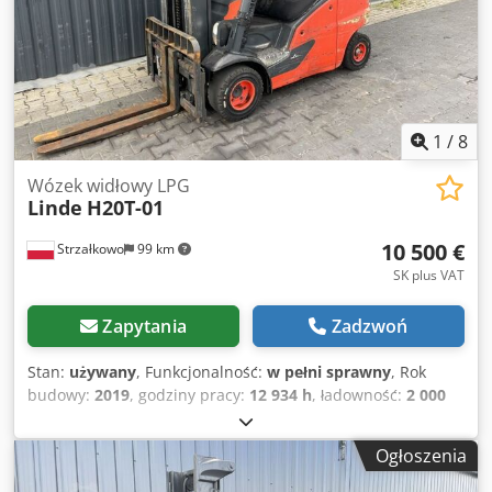
1
/
8
Wózek widłowy LPG
Linde
H20T-01
10 500 €
Strzałkowo
99 km
SK plus VAT
Zapytania
Zadzwoń
Stan:
używany
, Funkcjonalność:
w pełni sprawny
, Rok
budowy:
2019
, godziny pracy:
12 934 h
, ładowność:
2 000
kg
, wysokość podnoszenia:
4 625 mm
, wolny skok
podnoszenia:
1 519 mm
, rodzaj paliwa:
gaz
, typ masztu:
Ogłoszenia
triplex
, wysokość konstrukcyjna:
2 121 mm
, typ napędu:
Treibgas
, Wózek widłowy na gaz płynny Klasa ISO: Klasa