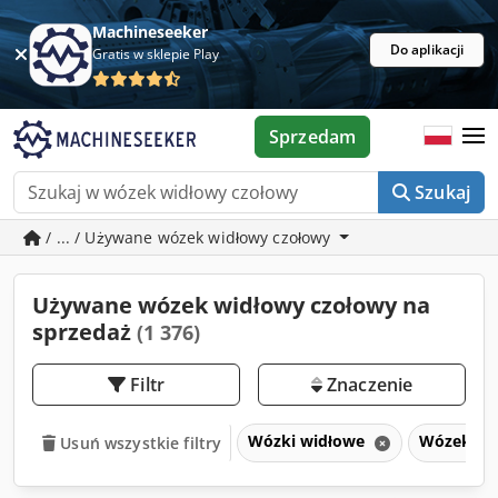
Machineseeker
Do aplikacji
Gratis w sklepie Play
Sprzedam
Szukaj
/ ... / Używane wózek widłowy czołowy
Używane wózek widłowy czołowy na
sprzedaż
(1 376)
Filtr
Znaczenie
Wózki widłowe
Wózek wi
Usuń wszystkie filtry