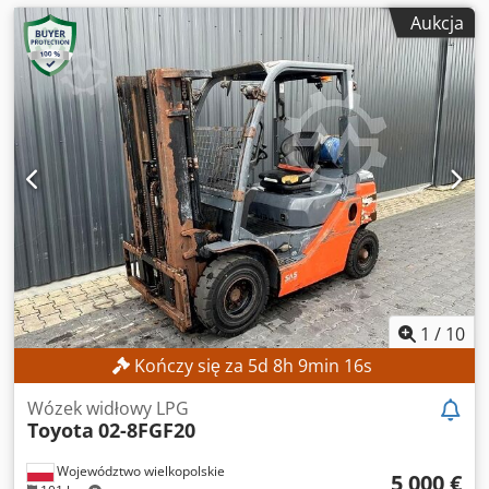
Aukcja
1
/
10
Kończy się za
5
d
8
h
9
min
14
s
Wózek widłowy LPG
Toyota
02-8FGF20
Województwo wielkopolskie
5 000 €