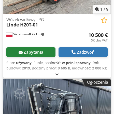
1
/
9
Wózek widłowy LPG
Linde
H20T-01
10 500 €
Strzałkowo
99 km
SK plus VAT
Zapytania
Zadzwoń
Stan:
używany
, Funkcjonalność:
w pełni sprawny
, Rok
budowy:
2019
, godziny pracy:
9 605 h
, ładowność:
2 000 kg
,
wysokość podnoszenia:
4 625 mm
, wolny skok
podnoszenia:
1 519 mm
, rodzaj paliwa:
gaz
, typ masztu:
Ogłoszenia
triplex
, wysokość konstrukcyjna:
2 121 mm
, typ napędu:
Treibgas
, Wózek widłowy na gaz płynny Klasa ISO: Klasa
ISO 2 = 1.000 - 2.500 kg Crjdpfezrq Sfex Aqqjf Typ masztu:
Triplex Stan: Gotowy do pracy i w pełni sprawny Stan
techniczny: dobry Opis: Połówka kabiny Przesuw boczny, 3.
zawór, ogrzewanie,