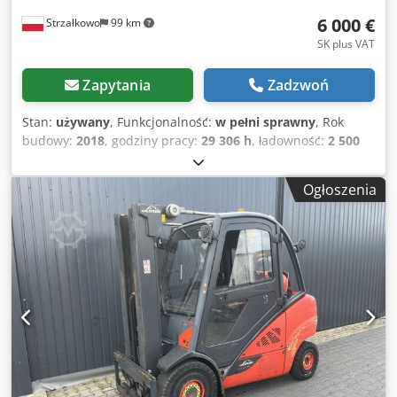
6 000 €
Strzałkowo
99 km
SK plus VAT
Zapytania
Zadzwoń
Stan:
używany
, Funkcjonalność:
w pełni sprawny
, Rok
budowy:
2018
, godziny pracy:
29 306 h
, ładowność:
2 500
kg
, wysokość podnoszenia:
4 050 mm
, rodzaj paliwa:
gaz
,
typ masztu:
Simplex
, wysokość konstrukcyjna:
2 677 mm
,
Ogłoszenia
typ napędu:
Treibgas
, Wózki widłowe LPG Klasa ISO: Klasa
ISO 2 = 1000 - 2500 kg Typ masztu: Standardowy Stan:
gotowy do użycia i w pełni funkcjonalny Stan techniczny:
dobry Cedpfx Aqezri Skoqorf Opis: Półkabina 3. zawór, 4.
zawór,