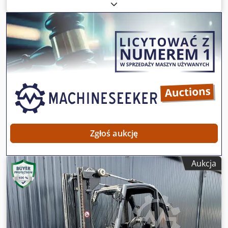
budowy:
2015
, godziny pracy:
9 371 h
, ładowność:
7 000 kg
,
wysokość podnoszenia:
7 100 mm
, wolny skok
podnoszenia:
1 845 mm
, rodzaj paliwa:
gaz
, typ masztu:
triplex
, wysokość konstrukcyjna:
3 500 mm
, Brak ceny
minimalnej – gwarantowana sprzedaż po najwyższej
ofercie! DANE TECHNICZNE Udźwig: 7000 kg Wysokość
podnoszenia: 7100 mm Swobodny skok wideł: 1845 mm
DANE MASZYNY Typ masztu: Triplex Klasa ISO: 4 (5000–
10000 kg) Rodzaj napędu: Gazowy Wysokość konstrukcyjna:
3500 mm WYPOSAŻENIE Credpfx Aszrgcmsqqjf 3. Zawór
hydrauliczny 4. Zawór hydrauliczny Numer referencyjny:
SL13128SP
Zgłoś aukcję
Aukcja