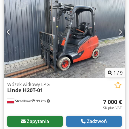
ISO 2 = 1.000 - 2.500 kg Typ masztu: Triplex Stan: Gotowy
do pracy i w pełni sprawny Stan techniczny: dobry
Codpfjzri Tbex Aqqerf Opis: Połówka kabiny Przesuw
boczny, 3. zawór, ogrzewanie,
1
/
9
Wózek widłowy LPG
Linde
H20T-01
7 000 €
Strzałkowo
99 km
SK plus VAT
Zapytania
Zadzwoń