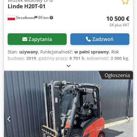
Linde
H20T-01
10 500 €
Strzałkowo
99 km
SK plus VAT
Zapytania
Zadzwoń
Stan:
używany
, Funkcjonalność:
w pełni sprawny
, Rok
budowy:
2019
, godziny pracy:
8 701 h
, ładowność:
2 000 kg
,
wysokość podnoszenia:
4 625 mm
, wolny skok
podnoszenia:
1 519 mm
, rodzaj paliwa:
gaz
, typ masztu:
Ogłoszenia
triplex
, wysokość konstrukcyjna:
2 121 mm
, typ napędu:
Treibgas
, Wózek widłowy na gaz płynny Klasa ISO: Klasa
ISO 2 = 1.000 - 2.500 kg Typ masztu: Triplex Stan: Gotowy
do pracy i w pełni sprawny Stan techniczny: dobry Opis:
Połówka kabiny Cedpfxszrkaco Aqqorf Przesuw boczny, 3.
zawór, ogrzewanie,