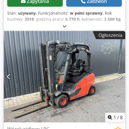
Zapytania
Zadzwoń
Stan:
używany
, Funkcjonalność:
w pełni sprawny
, Rok
budowy:
2018
, godziny pracy:
6 770 h
, ładowność:
2 500 kg
,
wysokość podnoszenia:
5 515 mm
, wolny skok
podnoszenia:
1 811 mm
, rodzaj paliwa:
gaz
, typ masztu:
Ogłoszenia
triplex
, wysokość konstrukcyjna:
2 454 mm
, typ napędu:
Treibgas
, Wózek widłowy LPG Klasa ISO: Klasa ISO 2 = 1 000
- 2 500 kg Typ masztu: Triplex Stan: gotowy do użycia i w
pełni funkcjonalny Stan techniczny: dobry Opis: Pół kabiny
Przesuw boczny, pozycjoner wideł, 3. zawór, 4. zawór,
Cjdpfx Aozrq Rueqqorf
1
/
8
Wózek widłowy LPG