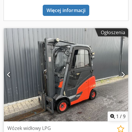
Więcej informacji
Ogłoszenia
1
/
9
Wózek widłowy LPG