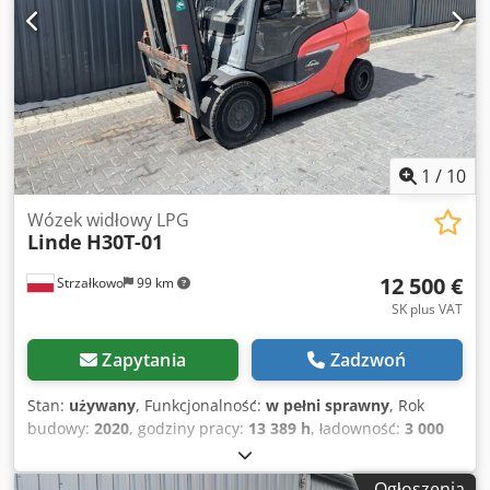
1
/
10
Wózek widłowy LPG
Linde
H30T-01
12 500 €
Strzałkowo
99 km
SK plus VAT
Zapytania
Zadzwoń
Stan:
używany
, Funkcjonalność:
w pełni sprawny
, Rok
budowy:
2020
, godziny pracy:
13 389 h
, ładowność:
3 000
kg
, wysokość podnoszenia:
5 480 mm
, wolny skok
podnoszenia:
1 755 mm
, rodzaj paliwa:
gaz
, typ masztu:
Ogłoszenia