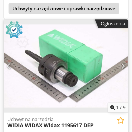
napędem osiowym Dsdezrtiyopfx Ap Ijwa 3 standardowe
k
uchwyty narzędziowe Sprzedawane tylko w zestawie!
Uchwyty narzędziowe i oprawki narzędziowe
G
Ogłoszenia
1
/
9
Uchwyt na narzędzia
WIDIA WIDAX
Widax 1195617 DEP