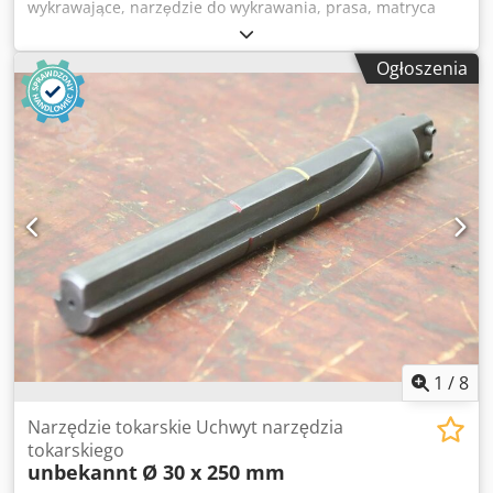
wykrawające, narzędzie do wykrawania, prasa, matryca
wykrawająca, stempel wykrawający, stempel, matryca
okrągła, redukcja matrycy Dwsdpfx Apeiqhhco Ioa -
Ogłoszenia
Producent: Mubea, uchwyt narzędziowy do wykrawania z
redukcją matrycy - Typ: Mocowanie 105 - 80 mm - Wymiary
całościowe: Ø 150 x 60 mm - Waga: 4,7 kg
1
/
8
Narzędzie tokarskie Uchwyt narzędzia
tokarskiego
unbekannt
Ø 30 x 250 mm