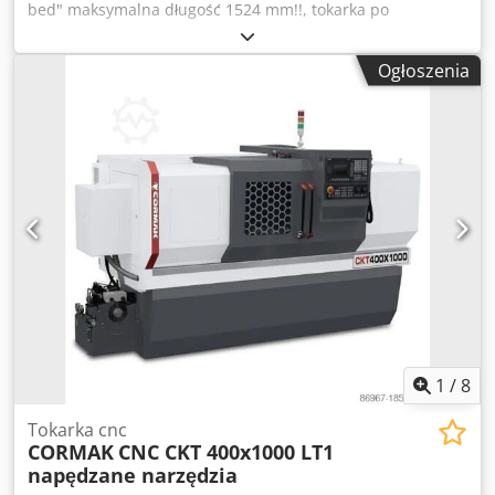
bed" maksymalna długość 1524 mm!!, tokarka po
generalnym przeglądzie Dodatkowe wyposażenie: -
transporter wiórów, - sondę pomiarową. - napędzane
Ogłoszenia
narzędzia Parametry: - maksymalna średnica toczenia : 762
mm -maksymalna długość toczenia 1524 mm - moc silnika
wrzeciona : 22 kW - przelot wrzeciona : 77 mm - głowica
rewolwerowa 12 pozycji VDI Dwjdpfszq Uunsx Ap Ija
Numer telefonu kontaktowego: 793261177
1
/
8
Tokarka cnc
CORMAK
CNC CKT 400x1000 LT1
napędzane narzędzia