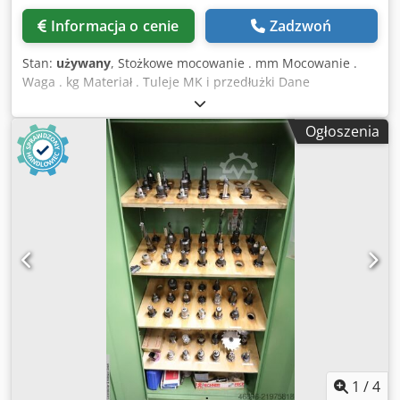
Informacja o cenie
Zadzwoń
Stan:
używany
, Stożkowe mocowanie . mm Mocowanie .
Waga . kg Materiał . Tuleje MK i przedłużki Dane
techniczne pochodzą od producenta lub operatora i
dlatego są dla nas niewiążące. Sprzedaż pośrednia
Ogłoszenia
zastrzeżona; obowiązują wyłącznie nasze warunki
handlowe i sprzedażowe. O nas ponad 400 własnych
maszyn na magazynie ponad 15 000 m² powierzchni
magazynowej, udźwig suwnic 70 t ponad 10 000 artykułów
wyposażenia do Twojego warsztatu Chcesz sprzedać
maszyny, linie produkcyjne lub firmę – skontaktuj się z
nami. Więcej ofert znajdziesz na naszej stronie
internetowej. Dedpfx Ajzdu S Hop Ijwa Oględziny możliwe
po uzgodnieniu. Cieszymy się na Twoją wizytę. Zespół
Markus Hirsch
1
/
4