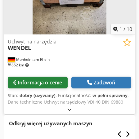
1
/
10
Uchwyt na narzędzia
WENDEL
Monheim am Rhein
852 km
Informacja o cenie
Zadzwoń
Stan:
dobry (używany)
, Funkcjonalność:
w pełni sprawny
,
Dane techniczne Uchwyt narzędziowy VDI 40 DIN 69880
Ilość 22 sztuki Informacje dodatkowe Asortyment uchwytów
narzędziowych. W dobrym stanie. Rozmiar oprawki: VDI 40,
DIN 69880 Był używany na tokarce CNC Gildemeister CTX
Odkryj więcej używanych maszyn
500 E. Ilość asortymentu: 1 sztuka uchwytu narzędziowego
z napędem promieniowym 18 uchwytów narzędziowych z