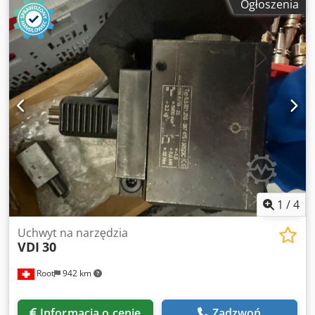
Ogłoszenia
wewnętrznym wodą - mocowania noża tokarskiego: Ø
63/63/80/100 mm - 1x adapter: Ø 50 na Ø 63 mm - długość
noża: 750 mm Dodpfx Apob A Rcqj Iswa - sprzedaż: tylko w
komplecie - cena: komplet - waga: 110 kg
1
/
4
Uchwyt na narzędzia
VDI
30
Root
942 km
Informacja o cenie
Zadzwoń