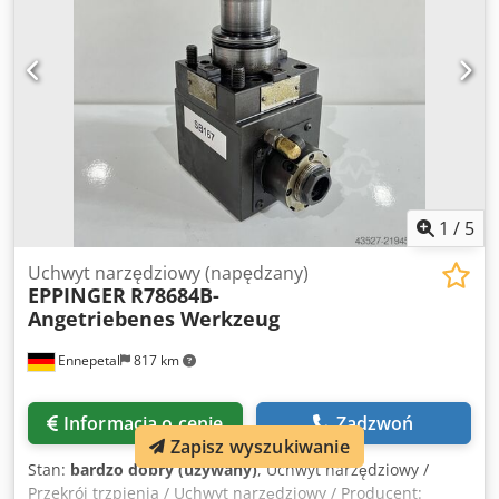
1
/
5
Uchwyt narzędziowy (napędzany)
EPPINGER
R78684B-
Angetriebenes Werkzeug
Ennepetal
817 km
Informacja o cenie
Zadzwoń
Zapisz wyszukiwanie
Stan:
bardzo dobry (używany)
, Uchwyt narzędziowy /
Przekrój trzpienia / Uchwyt narzędziowy / Producent: