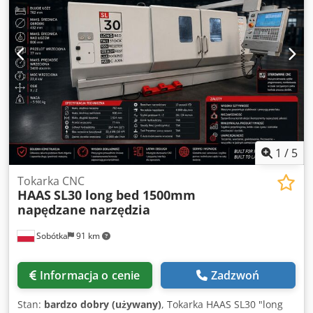
1
/
5
Tokarka CNC
HAAS
SL30 long bed 1500mm
napędzane narzędzia
Sobótka
91 km
Informacja o cenie
Zadzwoń
Stan:
bardzo dobry (używany)
, Tokarka HAAS SL30 "long