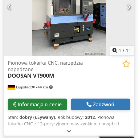
1
/
11
Pionowa tokarka CNC, narzędzia
napędzane
DOOSAN
VT900M
Lippstadt
744 km
Informacja o cenie
Zadzwoń
Stan:
dobry (używany)
, Rok budowy:
2012
, Pionowa
tokarka CNC z 12-pozycyjnym magazynkiem narzędzi i
napędzonymi narzędziami; rok produkcji 2012, dobry stan;
sterownik Fanuc 31i z funkcją Manual Guide i; uchwyt 630