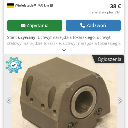
38 €
Wiefelstede
760 km
Cena stała plus VAT
Zapytania
Zadzwoń
Stan:
używany
, Uchwyt narzędzia tokarskiego, uchwyt
stalowy, narzędzie tokarskie, uchwyt narzędzia tokarskiego,
uchwyt narzędziowy, osiowy uchwyt narzędziowy,
szybkowymienny uchwyt narzędziowy, uchwyt narzędzia
Ogłoszenia
tokarskiego, uchwyt zaciskowy, uchwyt narzędzia
tokarskiego Djdeu Npftopfx Ap Ijwa -Narzędzie tokarskie:
uchwyt narzędzia tokarskiego Uchwyt narzędzia
tokarskiego -Wymiary: patrz zdjęcia / rysunek techniczny -
Ilość: dostępne 4x uchwyty do narzędzi tokarskich -Cena:
za sztukę -Wymiar: Ø 30 x 250 mm -Waga: 1,1 kg