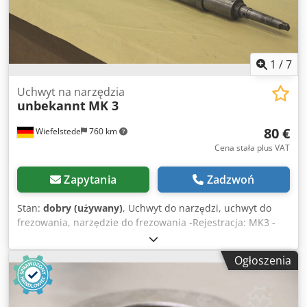
1
/
7
Uchwyt na narzędzia
unbekannt
MK 3
80 €
Wiefelstede
760 km
Cena stała plus VAT
Zapytania
Zadzwoń
Stan:
dobry (używany)
, Uchwyt do narzędzi, uchwyt do
frezowania, narzędzie do frezowania -Rejestracja: MK3 -
Długość: 973 mm -Możliwość wydłużenia do: 440 mm -
Pomiary patrz: rysunek na zdjęciach -Waga: 11,1 kg
Ogłoszenia
Dwsdpfjd Rz Dxex Ap Ija