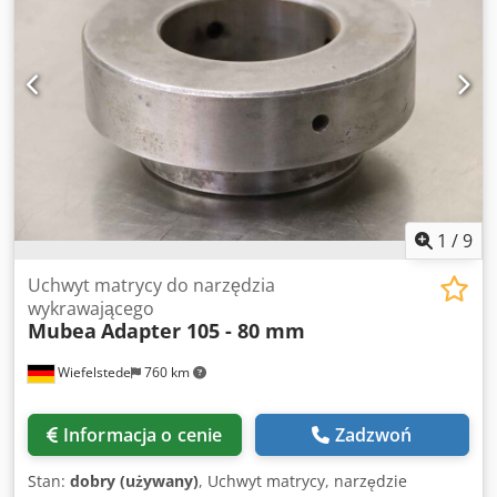
1
/
9
Uchwyt matrycy do narzędzia
wykrawającego
Mubea
Adapter 105 - 80 mm
Wiefelstede
760 km
Informacja o cenie
Zadzwoń
Stan:
dobry (używany)
, Uchwyt matrycy, narzędzie