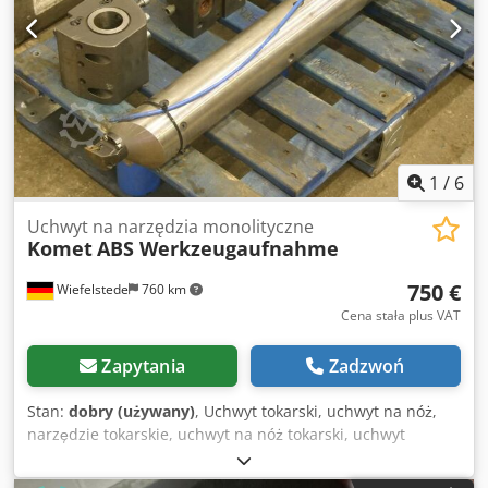
1
/
6
Uchwyt na narzędzia monolityczne
Komet
ABS Werkzeugaufnahme
750 €
Wiefelstede
760 km
Cena stała plus VAT
Zapytania
Zadzwoń
Stan:
dobry (używany)
, Uchwyt tokarski, uchwyt na nóż,
narzędzie tokarskie, uchwyt na nóż tokarski, uchwyt
narzędziowy -różne mocowania: 4 - producent: Komet -
norma: DIN 69880 - częściowo z chłodzeniem