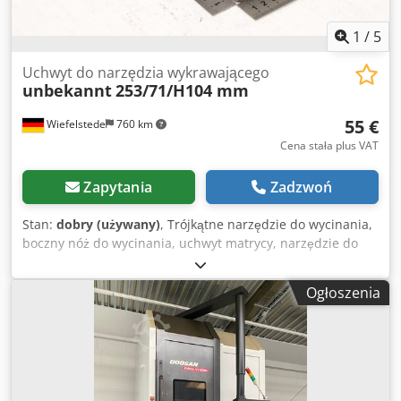
1
/
5
Uchwyt do narzędzia wykrawającego
unbekannt
253/71/H104 mm
55 €
Wiefelstede
760 km
Cena stała plus VAT
Zapytania
Zadzwoń
Stan:
dobry (używany)
, Trójkątne narzędzie do wycinania,
boczny nóż do wycinania, uchwyt matrycy, narzędzie do
oddzielania, narzędzie do wykrawania, wykrawka, matryca
do wykrawania, stemple do wycinania narożników, stemple
Ogłoszenia
do wykrawania, kwadratowe stemple do wycinania,
stemple do wycinania, narzędzie do wycinania. - Narzędzie
do wykrawania: uchwyt do narzędzia do wykrawania -
Otwory: Ø 60 mm Dodozpwq Njpfx Ap Ijwa - Wymiary:
patrz zdjęcia - Wymiary: 253/71/H104 mm - Waga: 6,6 kg