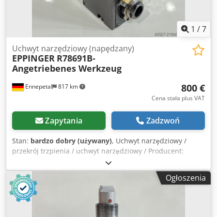
1
/
7
Uchwyt narzędziowy (napędzany)
EPPINGER
R78691B-
Angetriebenes Werkzeug
800 €
Ennepetal
817 km
Cena stała plus VAT
Zapytania
Zadzwoń
Stan:
bardzo dobry (używany)
, Uchwyt narzędziowy /
przekrój trzpienia / uchwyt narzędziowy / Producent:
EPPINGER GmbH Seria: PRECI-FLEX® EPPINGER PRECI-FLEX
R78691B NARZĘDZIE NAPĘDZANE Numer seryjny: 34143-5
Ogłoszenia
Numer referencyjny: R78691B Przełożenie: i = 1:1
Maksymalna prędkość obrotowa: n_max = 5000 obr./min
Wymiar L1: 99,99 mm Stan: Bardzo dobry Dwodpfx Asy S
Eayep Isa