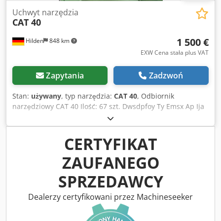
Uchwyt narzędzia
CAT 40
1 500 €
Hilden
848 km
EXW Cena stała plus VAT
Zapytania
Zadzwoń
Stan:
używany
, typ narzędzia:
CAT 40
, Odbiornik
narzędziowy CAT 40 Ilość: 67 szt. Dwsdpfoy Ty Emsx Ap Ija
CERTYFIKAT
ZAUFANEGO
SPRZEDAWCY
Dealerzy certyfikowani przez Machineseeker