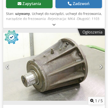
Zapytania
Zadzwoń
Stan:
używany
, Uchwyt do narzędzi, uchwyt do frezowania,
narzędzie do frezowania -Rejestracja: MK4 -Długość: 1103
mm -możliwość przedłużenia do: 440 mm -Pomiary patrz:
rysunek na zdjęciach -Waga: 12,9 kg Dwsdpfx Aped Rz D
Ogłoszenia
Ho Iea
1
/
5