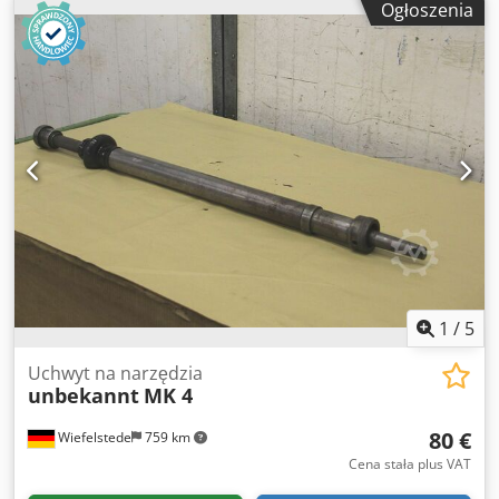
Ogłoszenia
– średnica obrabianych elementów 900; dwustopniowa
przekładnia – zapewnia bardzo wysoki moment obrotowy;
Dwjdpfx Aszrwa Njp Ija narzędzie do ustawiania narzędzi,
demontowalne; odciąg wiórów; różne uchwyty narzędzi,
stałe i napędzane; tylko około 4100 godzin pracy; Możliwość
obejrzenia urządzenia po wcześniejszym uzgodnieniu, z
włączoną maszyną – jest to mile widziane.
1
/
5
Uchwyt na narzędzia
unbekannt
MK 4
80 €
Wiefelstede
759 km
Cena stała plus VAT