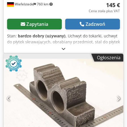
145 €
Wiefelstede
760 km
Cena stała plus VAT
Zapytania
Zadzwoń
Stan:
bardzo dobry (używany)
, Uchwyt do tokarki, uchwyt
do płytek skrawających, obrabiany przedmiot, stal do płytek
skrawających, uchwyt narzędziowy, uchwyt do cięcia,
tokarka z uchwytem zaciskowym. -Producent: WIDIA, WIDAX
Ogłoszenia
– uchwyt narzędziowy do tokarki z uchwytem zaciskowym
Dedpfszp Hxiox Ap Iswa -Typ: Widax 1195617 DEP -Ilość: 3
sztuki dostępne -Cena: za sztukę -Wymiary kartonu:
170/60/H60 mm -Waga: 1,1 kg/szt.