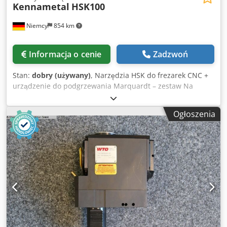
Kennametal
HSK100
Niemcy
854 km
Informacja o cenie
Zadzwoń
Stan:
dobry (używany)
, Narzędzia HSK do frezarek CNC +
urządzenie do podgrzewania Marquardt – zestaw Na
sprzedaż oferujemy różnorodne narzędzia z uchwytem
HSK, pochodzące z zastosowań przemysłowych,
Ogłoszenia
przeznaczone do frezarek CNC. 🔹 Zawartość oferty:
Obszerna partia narzędzi z uchwytem HSK, m.in.: – Wiertła
– Narzędzia frezarskie – Sondy pomiarowe / sondy
dotykowe Narzędzia głównie renomowanych producentów,
takich jak Kennametal Duża ilość – idealne dla zakładów
produkcyjnych, warsztatów lub odsprzedaży Stan i zakres
zgodny ze zdjęciami 🔹 Dodatkowo w ofercie: Urządzenie
do podgrzewania – Marquardt Spanntechnik Producent:
Marquardt Spanntechnik Numer typowy urządzenia:
32257-M437 Typ: 047.032.0.0.0 Zasilanie: 400 V / 50–60 Hz
Dwjdjynhxcepfx Ap Isa Maksymalny bezpiecznik: 16 A ➡️