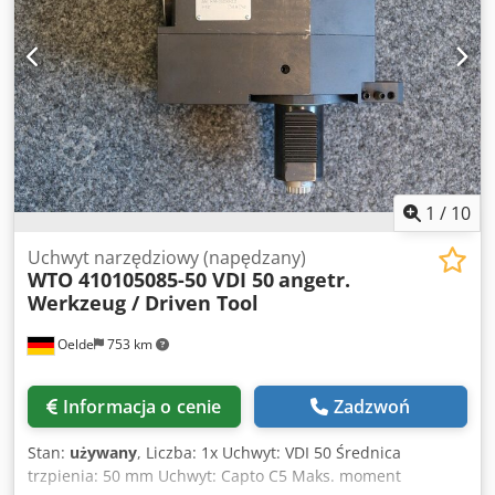
rewolwer tarczowy VDI50 DMG CTX gamma rewolwer
tarczowy VDI50 EMCO Maxxturn 110 (VDI50) GILDEMEISTER
CTX 620 linear GILDEMEISTER CTX 650 Ecoline SAUTER
rewolwer tarczowy VDI 50, DIN 5480, prawy VICTOR VTurn-
36/40/45/46CV (DIN5480) - Interfejs maszynowy: VD50A -
Sprzęgło napędowe: DIN 5480 - i (n1:n2): 1:1 - Kierunek
obrotów: identyczny - Dopływ chłodziwa: IK 80 bar -
Długość funkcjonalna LF: 124 mm - Wysunięcie LPR: 183
mm - Szerokość funkcjonalna WF: 34,75 mm
1
/
10
Uchwyt narzędziowy (napędzany)
WTO 410105085-50 VDI 50
angetr.
Werkzeug / Driven Tool
Oelde
753 km
Informacja o cenie
Zadzwoń
Stan:
używany
, Liczba: 1x Uchwyt: VDI 50 Średnica
trzpienia: 50 mm Uchwyt: Capto C5 Maks. moment