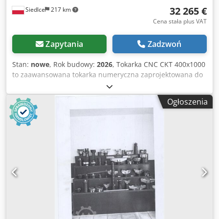
32 265 €
Siedlce
217 km
Cena stała plus VAT
Zapytania
Zadzwoń
Stan:
nowe
, Rok budowy:
2026
, Tokarka CNC CKT 400x1000
to zaawansowana tokarka numeryczna zaprojektowana do
precyzyjnej obróbki detali metalowych w średnich i dużych
zakładach produkcyjnych. Wyposażona w sterowanie
Ogłoszenia
Siemens Sinumerik 808D, oferuje niezawodność, wysoką
dokładność i łatwość obsługi, spełniając wymagania
nowoczesnych procesów przemysłowych. Główne atuty
tokarki CNC CKT 400x1000 z napędzanym narzędziem
Tokarka CNC do metalu CKT 400x1000 to profesjonalne
rozwiązanie dla przemysłu Jej kluczowe korzyści obejmują:
Wysoka precyzja obróbki: Maksymalna średnica toczenia
nad łożem 400 mm i nad suportem 210 mm, z minimalną
jednostką ustawień 0,001 mm na osiach X i Z Elastyczne
wrzeciono: Zakres prędkości 0-2000 obr/min, przelot
wrzeciona 52 mm (opcja 72 mm) oraz stożek MK6
Intuicyjne sterowanie: System Siemens Sinumerik 808D w