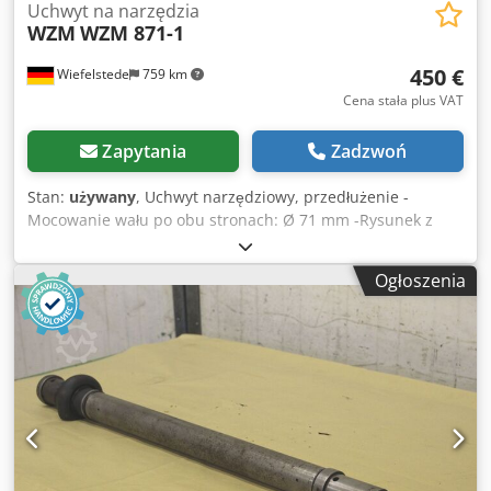
Uchwyt na narzędzia
WZM
WZM 871-1
450 €
Wiefelstede
759 km
Cena stała plus VAT
Zapytania
Zadzwoń
Stan:
używany
, Uchwyt narzędziowy, przedłużenie -
Mocowanie wału po obu stronach: Ø 71 mm -Rysunek z
obrazami -Transportowe wymiary: 1650/800/H450 mm -
Waga: 370 kg Dwedpsc Nir Dsfx Ap Ioa
Ogłoszenia