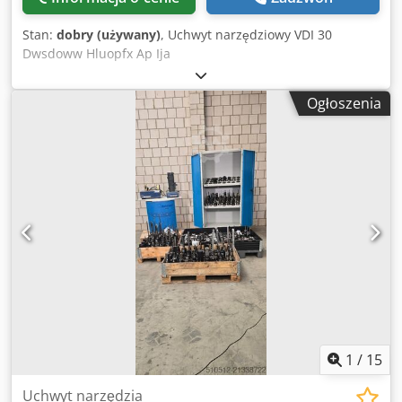
Stan:
dobry (używany)
, Uchwyt narzędziowy VDI 30
Dwsdoww Hluopfx Ap Ija
Ogłoszenia
1
/
15
Uchwyt narzędzia