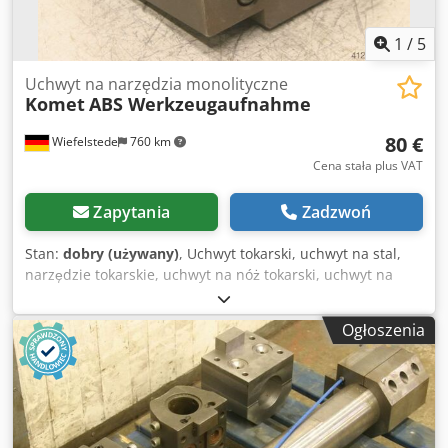
1
/
5
Uchwyt na narzędzia monolityczne
Komet
ABS Werkzeugaufnahme
80 €
Wiefelstede
760 km
Cena stała plus VAT
Zapytania
Zadzwoń
Stan:
dobry (używany)
, Uchwyt tokarski, uchwyt na stal,
narzędzie tokarskie, uchwyt na nóż tokarski, uchwyt na
narzędzia -Liczba: 1x gniazdo -Producent: Komet -
częściowo z wewnętrznym chłodzeniem wodnym Dodpfx
Ogłoszenia
Apsb A Szho Iowa -Waga: 12 kg