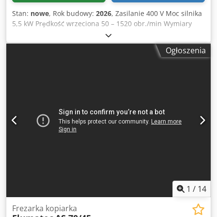
Ajyuculem Rokr NAJWAŻNIEJSZE CECHY Żeliwna
Stan:
nowe
, Rok budowy:
2026
, Zasilanie 400 V Moc silnika
konstrukcja tłumiąca drgania Wrzeciono pionowe i poziome
5,5 kW Prędkość wrzeciona 50 – 1520 obr./min Wymiary
ISO50 Automatyczny posuw wszystkich trzech osi Szybki
stołu 1700 × 400 mm Dsdpezr I Spofx Am Rokr Max
posuw wszystkich trzech osi Bezstopniowa regulacja
obciążenie stołu 1000kg Zakres ruchu stołu 1300x400x600
Ogłoszenia
posuwu Serwonapędy o momencie 10 Nm Cyfrowy odczyt
mm Maksymalna obciążenie stołu 1000 kg Typ maszyny
położenia DRO Duży stół roboczy o nośności 500 kg
Frezarka konsolowa Konstrukcja Heavy Line Zastosowanie
Hartowane i szlifowane koła zębate ograniczające hałas
Obróbka metalu Wymiary maszyny (D × S × W) 2245 × 2100
Centralny układ smarowania Regulowany kąt głowicy
× 2000 mm Masa 3700 kg
pionowej Funkcjonalny i intuicyjny panel sterowania
Osłony zgodne z aktualnymi wymogami bezpieczeństwa
Osłona stołu roboczego dostępna opcjonalnie DANE
TECHNICZNE Wymiary stołu: 1600 x 360 mm Maksymalne
obciążenie stołu: 500 kg Zakres obrotu stołu: od -45° do
+45° Przesuw osi X: 1300 mm Przesuw osi Y: 320 mm
Przesuw osi Z: 450 mm Posuw osi X: 30-750 mm/min Posuw
osi Y: 20-500 mm/min Posuw osi Z: 15-375 mm/min Szybki
posuw osi X: 1200 mm/min Szybki posuw osi Y: 800
mm/min Szybki posuw osi Z: 600 mm/min Liczba rowków
1
/
14
teowych: 3 Szerokość rowków teowych: 18 mm Rozstaw
rowków teowych: 80 mm Stożek wrzeciona poziomego:
Frezarka kopiarka
ISO50 Stożek wrzeciona pionowego: ISO50 Przesuw