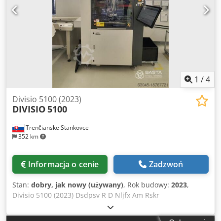
1
/
4
Divisio 5100 (2023)
DIVISIO
5100
Trenčianske Stankovce
352 km
Informacja o cenie
Zadzwoń
Stan:
dobry, jak nowy (używany)
, Rok budowy:
2023
,
Divisio 5100 (2023) Dsdpsv R D Nljfx Am Rskr