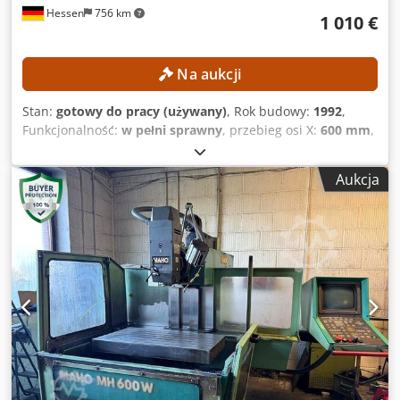
Hessen
756 km
1 010 €
Na aukcji
Stan:
gotowy do pracy (używany)
, Rok budowy:
1992
,
Funkcjonalność:
w pełni sprawny
, przebieg osi X:
600 mm
,
przesuw osi Y:
400 mm
, przesuw osi Z:
420 mm
, prędkość
wrzeciona (maks.):
4 000 obr./min
, model sterownika:
Aukcja
Heidenhain 407
, Brak ceny minimalnej – gwarantowana
sprzedaż po najwyższej ofercie! DANE TECHNICZNE Skok
osi X: 600 mm Skok osi Y: 400 mm Dedpfx Aezpxfhjm Rekr
Skok osi Z: 420 mm Maksymalna prędkość obrotowa
wrzeciona: 4000 obr./min Uchwyt narzędziowy: SK 40
Odległość wrzeciona od stołu: 127–567 mm Średnica
wrzeciona w przednim łożysku: 55 mm DANE DOTYCZĄCE
MASZYNY Sterowanie: Heidenhain 407 WYPOSAŻENIE Koło
ręczne Złącze sieciowe