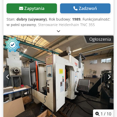
Zapytania
Zadzwoń
Stan:
dobry (używany)
, Rok budowy:
1989
, Funkcjonalność:
w pełni sprawny
, Sterowanie Heidenhain TNC 355
Wielkość stołu: 925 x 380 mm Maks. obciążenie stołu: 420
kg Oś X: 760 mm Oś Y: 410 mm Oś Z: 450 mm Uchwyt
Ogłoszenia
wrzeciona: ISO40 Dsdpfx Ajy Hu Szjm Rekr Moc wrzeciona:
5,5 kW Magazyn narzędzi na 20 pozycji Maks. prędkość
obrotowa wrzeciona: 6000 obr./min Zapotrzebowanie
mocy: 18 kVA / 380V / 32A Waga: 3300 kg Wymiary
(DłxSzerxWys): 3200 x 2600 x 2500 mm Wyposażenie,
akcesoria - Instalacja chłodząca - Stopy maszyny
1
/
10