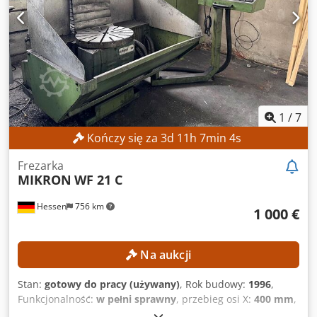
1
/
7
Kończy się za
3
d
11
h
7
min
2
s
Frezarka
MIKRON
WF 21 C
Hessen
756 km
1 000 €
Na aukcji
Stan:
gotowy do pracy (używany)
, Rok budowy:
1996
,
Funkcjonalność:
w pełni sprawny
, przebieg osi X:
400 mm
,
przesuw osi Y:
400 mm
, przesuw osi Z:
400 mm
, szerokość