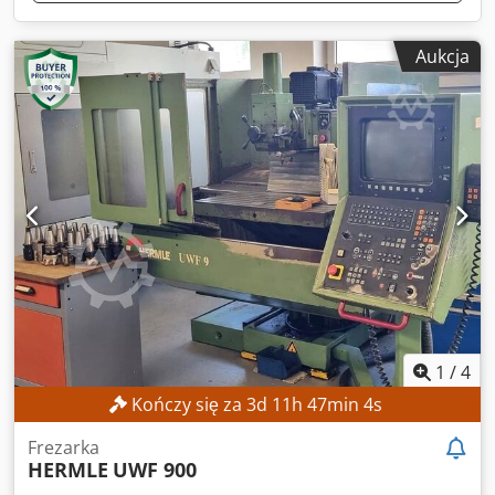
Aukcja
1
/
4
Kończy się za
3
d
11
h
47
min
2
s
Frezarka
HERMLE
UWF 900