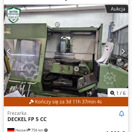
stołu:
300 mm
, długość stołu:
450 mm
, Brak ceny
Aukcja
minimalnej – gwarantowana sprzedaż po najwyższej
ofercie! DANE TECHNICZNE Skok osi X: 400 mm Dkjdezpwx
Hjpfx Am Ror Skok osi Y: 400 mm Skok osi Z: 400 mm
Powierzchnia stołu mocującego: 300 x 450 mm Liczba
otworów gwintowanych: 2 x 6
1
/
6
Kończy się za
3
d
11
h
37
min
2
s
Frezarka
DECKEL
FP 5 CC
Hessen
756 km