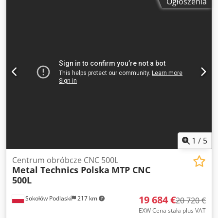
Ogłoszenia
1
/
5
Centrum obróbcze CNC 500L
Metal Technics Polska
MTP CNC
500L
19 684 €
Sokołów Podlaski
217 km
20 720 €
EXW Cena stała plus VAT