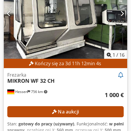
obrotowej wrzeciona: 40 – 4000 obr./min Uchwyt
wrzeciona: ISO 40 Powierzchnia mocowania na stole: 900 x
480 mm Djdpszpxfbsfx Am Rskr DANE MASZYNY Moc
wrzeciona: 5,5 kW Liczba godzin pracy: 46 652 h Masa
maszyny: 2900 kg WYPOSAŻENIE Cyfrowy wyświetlacz
pozycji Millplus CNC
1
/
16
Kończy się za
3
d
11
h
12
min
2
s
Frezarka
MIKRON
WF 32 CH
Hessen
756 km
1 000 €
Na aukcji
Stan:
gotowy do pracy (używany)
, Funkcjonalność:
w pełni
sprawny
, przebieg osi X:
560 mm
, przesuw osi Y:
500 mm
,