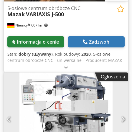
5-osiowe centrum obróbcze CNC
Mazak
VARIAXIS j-500
Niemcy
607 km
Informacja o cenie
Zadzwoń
Stan:
dobry (używany)
, Rok budowy:
2020
, 5-osiowe
centrum obróbcze CNC - uniwersalne - Producent: MAZAK
Model maszyny: Variaxis J-500 Sterowanie: Mazatrol
SmoothG Rok produkcji: 2020 Liczba sterowanych osi: 5
Ogłoszenia
DANE TECHNICZNE Przejazdy - Oś X: (mm) 350 - Oś Y: (mm)
550 - Oś Z: (mm) 510 - Zakres wychylenia osi A: (stopnie)
-120 / +30 Dedpezr Uudefx Am Rjkr - Oś C (oś obrotowa
stołu obrotowo-uchylnego): (stopnie) 360 Posuw X/Y/Z:
(mm/min) 8 000 Prędkości szybkie - Oś X: (mm/min) 30 000
- Oś A/C: 10 800 stopni/min Wrzeciono - Maksymalna
prędkość wrzeciona: (obr./min) 12 000 - Moc napędu (S3
100% / 40%): (kW) 7,5 / 11,0 Magazyn narzędzi - Uchwyt
narzędziowy: BT40/CAT40 - Śruba pociągowa: Yamazaki typ