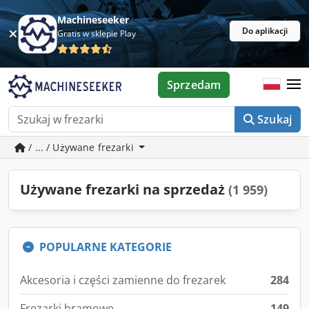
Machineseeker
Do aplikacji
Gratis w sklepie Play
Sprzedam
Szukaj
/ ... / Używane frezarki
Używane frezarki na sprzedaż
(1 959)
POPULARNE KATEGORIE
Akcesoria i części zamienne do frezarek
284
Frezarki bramowe
149