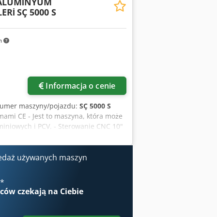
 ALÜMİNYUM
00 obrotów) - Prawy system przenośnika
ERİ
SÇ 5000 S
m
Informacja o cenie
numer maszyny/pojazdu:
SÇ 5000 S
mami CE - Jest to maszyna, która może
uminiowych i PCV. - Sterowanie CNC 10"
System chłodzenia profili
em - Precyzyjna praca dzięki
 prędkości wszystkich procesów -
edaż używanych maszyn
i automatyczna zmiana ustawień
ona zapewniająca bezpieczeństwo -
€
*
wców
czekają na Ciebie