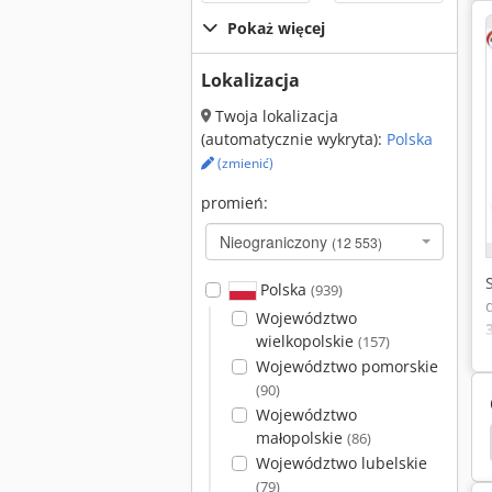
Pokaż więcej
Lokalizacja
Twoja lokalizacja
(automatycznie wykryta):
Polska
(zmienić)
promień:
Nieograniczony
(12 553)
Polska
(939)
Województwo
wielkopolskie
(157)
Województwo pomorskie
(90)
Województwo
małopolskie
(86)
x
Nesting
Cnc Weeke
Biesse Rover 321 R
Województwo lubelskie
(79)