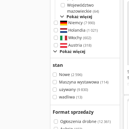
Województwo
mazowieckie
(64)
Pokaż więcej
Niemcy
(7 990)
Holandia
(1 021)
Włochy
(602)
Austria
(318)
Pokaż więcej
stan
Nowe
(2 596)
Maszyna wystawowa
(114)
używany
(9 830)
wadliwa
(13)
Format sprzedaży
Ogłoszenia drobne
(12 361)
Aukcje