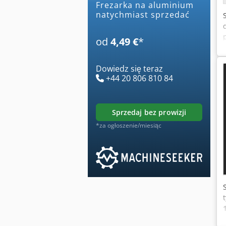
frezarka na aluminium
natychmiast sprzedać
od
4,49 €
*
Dowiedz się teraz
+44 20 806 810 84
sprzedaj bez prowizji
*za ogłoszenie/miesiąc