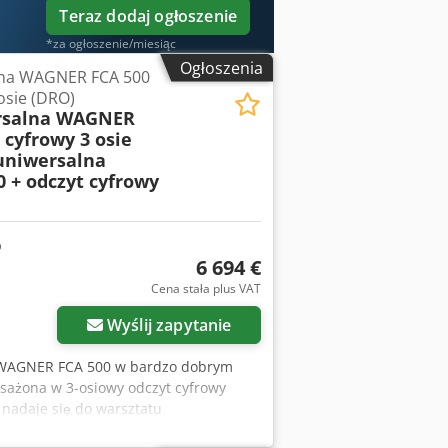
Teraz dodaj ogłoszenie
*za ogłoszenie/miesiąc
Ogłoszenia
lna WAGNER FCA 500
osie (DRO)
rsalna WAGNER
 cyfrowy 3 osie
uniwersalna
 + odczyt cyfrowy
6 694 €
Cena stała plus VAT
Wyślij zapytanie
a WAGNER FCA 500 w bardzo dobrym
osażona w 3-osiowy odczyt cyfrowy
 nadaje się do warsztatu
ne techniczne: • producent: WAGNER