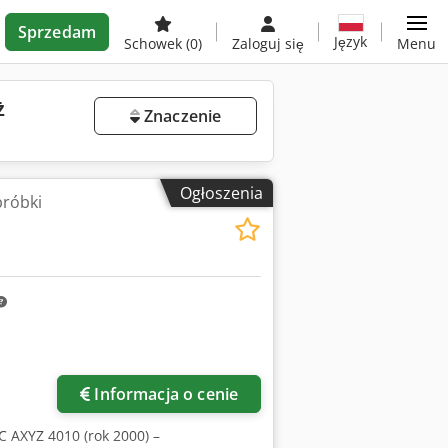
Sprzedam
Język
Schowek
(0)
Zaloguj się
Menu
ż
Znaczenie
Ogłoszenia
bróbki
Informacja o cenie
C AXYZ 4010 (rok 2000) –