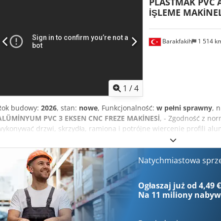
PLASTMAK PVC
rowkowania jako jeden system - Silnik wysokiej częstotliwości (180
İŞLEME MAKİNEL
(1 metr) Djdsramz Hopfx Ag Dock
Barakfakih
1 514 k
1
/
4
Rok budowy:
2026
, stan:
nowe
, Funkcjonalność:
w pełni sprawny
, 
ALÜMİNYUM PVC 3 EKSEN CNC FREZE MAKİNESİ
, - Zgodność z nor
wykonywać drzwi, skrzydła, ramiona i potrójne wiercenie profili al
ekran dotykowy Dodpfera Nybox Ag Dock - 3 niezależne osie (AXIS) - 
aluminiowych - System dozowania z prawym, lewym i lewym ramieni
systemowi prowadnic liniowych - Możliwość dostosowania ustawień
Natychmiastowa sprz
Łatwe przełączanie z ekranu dotykowego na profil aluminiowy pvc 
prędkości - Nieograniczona pojemność pamięci - Automatyczna osł
Ogłaszaj już od 4,49 
System serwomotorów w osiach X, Y, Z
Na
11 miliony naby