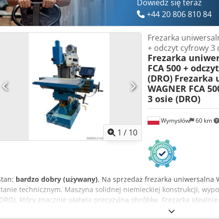
Dowiedz się teraz
+44 20 806 810 84
Frezarka uniwersa
+ odczyt cyfrowy 3 
Frezarka uniwe
FCA 500 + odczyt
(DRO)
Frezarka 
WAGNER FCA 500
3 osie (DRO)
Wymysłów
60 km
1
/
10
Stan:
bardzo dobry (używany)
, Na sprzedaż frezarka uniwersaln
stanie technicznym. Maszyna solidnej niemieckiej konstrukcji, wyp
(DRO), który znacznie ułatwia precyzyjną obróbkę. Frezarka idealnie
narzędziowego, produkcji jednostkowej oraz prac serwisowych. Da