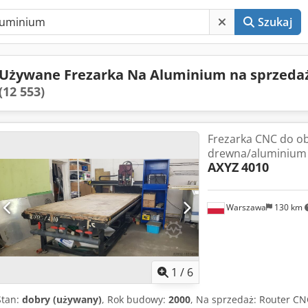
Szukaj
Używane Frezarka Na Aluminium na sprzeda
(12 553)
Frezarka CNC do o
drewna/aluminium
AXYZ
4010
Warszawa
130 km
1
/
6
Stan:
dobry (używany)
, Rok budowy:
2000
, Na sprzedaż: Router CN