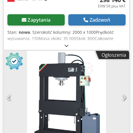
EXW SK plus VAT
Zapytania
Zadzwoń
Stan:
nowe
, Szerokość kolumny: 2000 x 1000Prędkość
wysuwania: 150Masa około: 35 000Skok: 800Całkowite
zapotrzebowanie na moc: 30Wysokość montażu:
1000Posuw szybki: 120Ciśnienie: 500Stół roboczy: 2500 x
Ogłoszenia
1500Prędkość pracy: 12Wymiary (LxWxH): 2500x2700x5400
Budujemy również dla Państwa specjalne prasy specjalnie
dla Państwa zastosowań SZCZEGÓŁY : Prasa 4-kolumnowa
500 do Pojemność : 500 ton (przy 250 bar - 510 ton)
Sterowanie : Automatyczne poprzez obsługę dwuręczną z
wyborem przełącznika klawiszowego 1. ręcznie za pomocą
panelu sterowania jako tryb ustawiania, 2. automatyczny z
jednym cyklem za pomocą sterowania dwuręcznego bez
poduszki naciągowej, Główny cylinder : Ø500 mm Siłownik
pomocniczy : 2 sztuki Ø 120 x 80mm. ( działa z obu
głównych cylindrów ) Silnik : 37kw. - 50 KM. Pompa : 100cc.
= 150Lt./min. REXROTH - Pompa tłokowa osiowa Prędkość
obrotowa cylindra : Do przodu 150mm. - Powrót 170mm.-