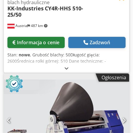
blach hydrauliczne
KK-Industries
CY4R-HHS 510-
25/50
Austria
487 km
Informacja o cenie
Zadzwoń
Stan:
nowe
, Grubość blachy: 50Długość gięcia:
2600Średnica rolki górnej: 510 Dane techniczne: -
Hartowane i polerowane rolki - Kompletny korpus
wykonany ze stali ST-52 - 4 rolki są rozmieszczone
Ogłoszenia
symetrycznie - Hydraulicznie napędzana pokrywa dla
łatwego usuwania materiału - Cyfrowy wskaźnik położenia
rolki dolnej i bocznej - Posuw hydrauliczny - Górne i dolne
rolki są napędzane hydraulicznie i przez przekładnię -
Pionowe ruchy walca dolnego są napędzane hydraulicznie
- Ruchomy panel sterowania - Zgodnie z normami CE
Cjdpfjd Ab Rajx Ahierf Opcje: - zmienna prędkość obrotowa
EURO 5.858,-- - Stół do podawania materiału EURO 5.100,--
- Chłodnica oleju STD. - Wsparcie centrum EURO 18.750,-- -