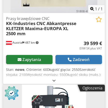
godzinę.
1
/
1
Prasy krawędziowe CNC
KK-Industries
CNC Abkantpresse
KLETZER Maxima-EUROPA XL
2500 mm
39 599 €
Austria
487 km
EXW SK plus VAT
Zapytania
Zadzwoń
Stan:
nowe
, Ciśnienie: 60Długość gięcia: 2550Szerokość
stojaka: 2100Wysokość montażu: 550Długość skoku (maks.):
270Gardło stojaka: 450Wymiary (dł. x szer. x wys.): 3220 x
2250 x 2560Waga ok.: 5200Moc silnika: 5,5 Wyposażenie
Ogłoszenia
standardowe: KK-Industries uczestniczyła w produkcji i
obecnie sama produkuje prasy krawędziowe i nożyce
gilotynowe według pomysłu. Stworzyliśmy wysokiej jakości
model dla Europy. Prasa krawędziowa CNC KLETZER