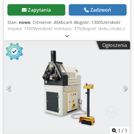
Zapytania
Zadzwoń
Stan:
nowe
, Ciśnienie: 40Abcant długość: 1300Szerokość
stojaka: 1300Wysokość montażu: 375Długość skoku (maks.):
150Wymiary (LxWxH): 1880 x 2435 x 2320 mmWaga około:
3400Moc silnika: 2 x 3,8 elektryczna śruba kulowa CNC
Ogłoszenia
prasa krawędziowa KKI mod. REVOLUTION B-Servo 1550
mm x 40 toStandardowe wyposażenie: Firma KK-Industries
jest generalnym przedstawicielem grupy DENER.
Złożyliśmy wysokiej jakości model dla Europy. CNC Servo
Electric Press Brake KK-Industries producenta
DENER:zalety technologiczne:Mod. REVOLUTION B-Servo
1550 mm 40 doWysokie prędkości obrotowe dzięki
wrzecionu kulkowemu z recyrkulacją. Prasa krawędziowa
CNC Servo Electric charakteryzuje się wysoką precyzją,
dokładnością i wszechstronnością, dokładność i
wszechstronność - 100% elektryczny, 0% oleju
hydraulicznego - Do 40% mniejsze zużycie energii w
porównaniu z konwencjonalnymi hydraulicznymi prasami
krawędziowymi - Wysoka wydajność i dokładność - Duża
1
/
1