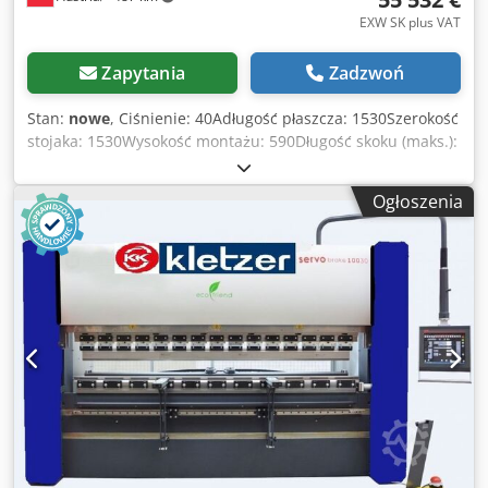
EXW SK plus VAT
Zapytania
Zadzwoń
Stan:
nowe
, Ciśnienie: 40Adługość płaszcza: 1530Szerokość
stojaka: 1530Wysokość montażu: 590Długość skoku (maks.):
300Wymiary (dł. x szer. x wys.): 2660x1960x2500Waga ok.:
4600Moc silnika: 11 CNC Servo Elektryczna prasa
Ogłoszenia
krawędziowa KKI mod. REVOLUTION DDM-4015Serwisowa
elektryczna prasa krawędziowa REVOLUTION
Serwoelektryczne prasy krawędziowe nie zawierają
systemu hydraulicznego i dzięki swojej elastyczności i
niezawodności są technologią jutra. Wyższa prędkość i
dokładność tej nowej generacji maszyn oferuje lepszą
wydajność, ergonomiczne funkcje i bardziej przyjazną dla
środowiska technologię produkcji. Jako pierwszy producent
serwoelektrycznych pras krawędziowych o różnych
modelach i tonażu, firma Dener jest pionierem tej
technologii. Dener jest pionierem tej technologii. Z dużym
doświadczeniem i jakością. wyposażenie standardowe:
Csdpfx Asd Etfzohierf KK-Industries jest generalnym