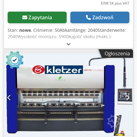
EXW SK plus VAT
Zapytania
Zadzwoń
Stan:
nowe
, Ciśnienie: 50Abkantlänge: 2040Ständerweite:
2040Wysokość montażu: 590Długość skoku (maks.):
300Wymiary (dł. x szer. x wys.): 3170x1960x2500Waga ok.:
4850Moc silnika: 11Konfekcjonowanie CNC poprzez
Ogłoszenia
sterowanie: tak CNC Servo Elektryczna prasa krawędziowa
KKI mod. REVOLUTION DDM-5020Servo elektryczna prasa
krawędziowa REVOLUTION Serwoelektryczne prasy
krawędziowe nie zawierają systemu hydraulicznego i dzięki
swojej elastyczności i niezawodności są technologią jutra.
Wyższa prędkość i dokładność tej nowej generacji maszyn
oferuje lepszą wydajność, ergonomiczne funkcje i bardziej
przyjazną dla środowiska technologię produkcji. Jako
pierwszy producent serwoelektrycznych pras
krawędziowych o różnych modelach i tonażu, firma Dener
jest pionierem tej technologii. Dener jest pionierem tej
technologii. Z dużym doświadczeniem i jakością.
wyposażenie standardowe: KK-Industries jest generalnym