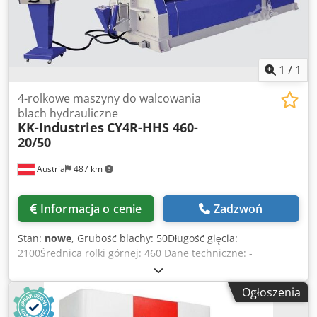
Wsporniki boczne EURO 12.750,-- - Automatyczny odciąg
materiału - SPS-control - Sterowanie CNC - Automatyczny
system załadunku materiału - Wymienna rolka górna -
Regulowany system podparcia rolek dolnych (dla
specjalnych wymagań klienta) Posiadamy wiele referencji!
1
/
1
4-rolkowe maszyny do walcowania
blach hydrauliczne
KK-Industries
CY4R-HHS 460-
20/50
Austria
487 km
Informacja o cenie
Zadzwoń
Stan:
nowe
, Grubość blachy: 50Długość gięcia:
2100Średnica rolki górnej: 460 Dane techniczne: -
Hartowane i polerowane rolki - Kompletny korpus
wykonany ze stali ST-52 - 4 rolki są rozmieszczone
Ogłoszenia
symetrycznie - Hydraulicznie napędzana pokrywa dla
łatwego usuwania materiału - Cyfrowy wskaźnik położenia