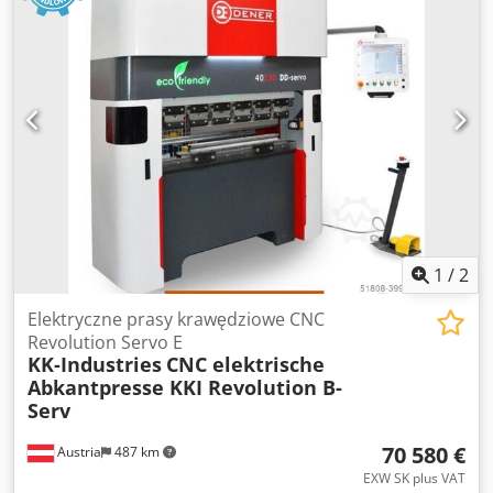
rolki dolnej i bocznej - Posuw hydrauliczny - Górne i dolne
rolki są napędzane hydraulicznie i przez przekładnię -
Pionowe ruchy walca dolnego są napędzane hydraulicznie
- Ruchomy panel sterowania - Zgodnie z normami CE
Opcje: - zmienna prędkość obrotowa EURO 5.858,-- - Stół
do podawania materiału EURO 5.100,-- - Chłodnica oleju
STD. - Wsparcie centrum EURO 18.750,-- - Wsporniki
boczne EURO 9.700,-- Csdpfjd Ab Rijx Ahierf -
Automatyczny odciąg materiału - SPS-control - Sterowanie
CNC - Automatyczny system załadunku materiału -
Wymienna rolka górna - Regulowany system podparcia
rolek dolnych (dla specjalnych wymagań klienta)
1
/
2
Posiadamy wiele referencji!
Elektryczne prasy krawędziowe CNC
Revolution Servo E
KK-Industries
CNC elektrische
Abkantpresse KKI Revolution B-
Serv
70 580 €
Austria
487 km
EXW SK plus VAT