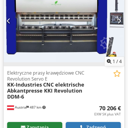
krawędziowa CNC Servo charakteryzuje się wysoką
precyzją, dokładnością i wszechstronnością. - 100%
elektryczny, 0% oleju hydraulicznego - Do 50% mniejsze
zużycie energii w porównaniu z konwencjonalnymi
hydraulicznymi prasami krawędziowymi - Wysoka
wydajność i dokładność - Wysoka prędkość gięcia i
znacznie cichsza praca - Możliwość wykorzystania całej
długości między ramami - Niższe koszty utrzymania -
Przyjazny dla środowiska - Przyjazny dla użytkownika panel
sterowania [...] Crsdpjd Etfwofx Ahiof
1
/
4
Elektryczne prasy krawędziowe CNC
Revolution Servo E
KK-Industries
CNC elektrische
Abkantpresse KKI Revolution
DDM-6
70 206 €
Austria
487 km
EXW SK plus VAT
Zapytania
Zadzwoń