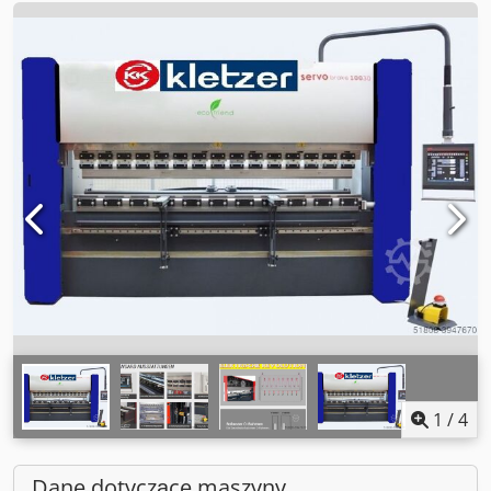
1
/
4
Dane dotyczące maszyny