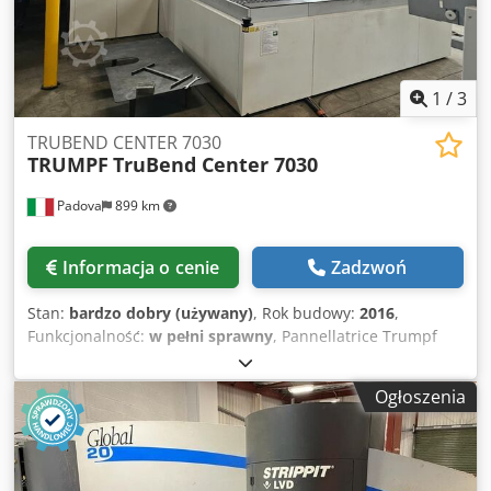
1
/
3
TRUBEND CENTER 7030
TRUMPF
TruBend Center 7030
Padova
899 km
Informacja o cenie
Zadzwoń
Stan:
bardzo dobry (używany)
, Rok budowy:
2016
,
Funkcjonalność:
w pełni sprawny
, Pannellatrice Trumpf
model 7030, rok produkcji 2016, instalacja w maju 2017,
maszyna kompletna ze wszystkimi opcjami, w tym laserowy
Ogłoszenia
kąt gięcia ACB i system programowania Tec Zone,
dostępność natychmiastowa. Codjyw Uggepfx Acdeha