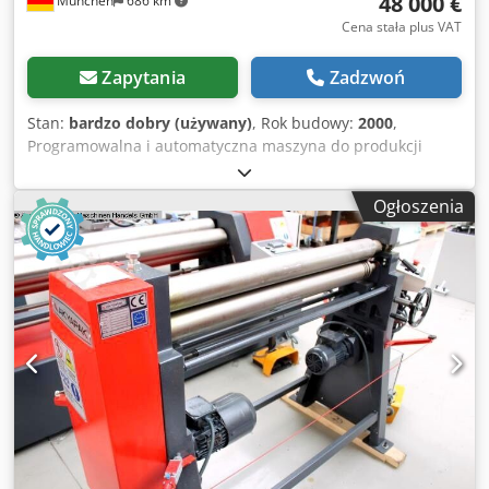
48 000 €
München
686 km
Cena stała plus VAT
Zapytania
Zadzwoń
Stan:
bardzo dobry (używany)
, Rok budowy:
2000
,
Programowalna i automatyczna maszyna do produkcji
paneli blaszanych poprzez wykonywanie wielu gięć na
wszystkich czterech stronach. Codpfow A Nnpjx Acdsha
Ogłoszenia