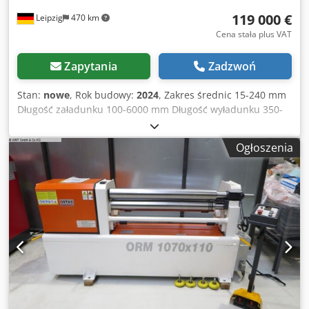
119 000 €
Leipzig
470 km
Cena stała plus VAT
Zapytania
Zadzwoń
Stan:
nowe
, Rok budowy:
2024
, Zakres średnic 15-240 mm
Długość załadunku 100-6000 mm Długość wyładunku 350-
3000 mm Udźwig do 300 kg Moc lasera 1500-6000 W
Chjdponr Hghofx Acdsa Dokładność pozycjonowania X/Y
Ogłoszenia
±0,03 mm/m Dokładność powtarzania pozycjonowania X/Y
±0,02 mm/m Maksymalna prędkość ruchu 113 m/min
Maksymalne przyspieszenie 0,65G System sterowania CNC
FSCUT 5000 Magistrala EtherCAT Zasilanie 380 V 50 Hz
trójfazowe Pobór mocy w zależności od mocy lasera
Stopień ochrony zasilacza IP54