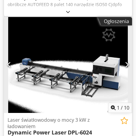
obróbcze AUTOFEED 8 palet 140 narzędzie ISO50 Cjdpfo
Dvlxsx Acdjha
Ogłoszenia
1
/
10
Laser światłowodowy o mocy 3 kW z
ładowaniem
Dynamic Power Laser
DPL-6024