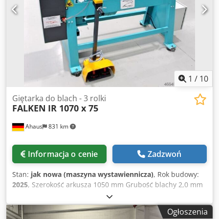
1
/
10
Giętarka do blach - 3 rolki
FALKEN
IR 1070 x 75
Ahaus
831 km
Informacja o cenie
Zadzwoń
Stan:
jak nowa (maszyna wystawiennicza)
, Rok budowy:
2025
, Szerokość arkusza 1050 mm Grubość blachy 2,0 mm
Długość rolki 1070 mm Średnica rolki - góra 75,0 mm
Chodpfx Aexacbuecdja Moc silnika 1,5 kW Waga 325kg
Ogłoszenia
Wymiary D-S-W 1530 x 700 x 1160 mm Maszyna wystawowa