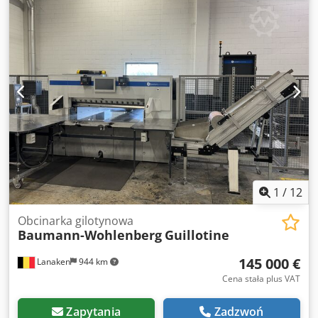
- jak NOWA jeszcze nie używany (!!) Specjalna cena na
żądanie Sprzęt: - giętarka okrągła 3-rolkowa z silnikiem
elektrycznym - asymetryczny układ rolek - 2x rolki
napędzane za pomocą silnika z hamulcem - Ręczny
składany schowek umożliwiający szybkie wyjmowanie
przedmiotu obrabianego - Rowki z drutu na dolnych i
tylnych rolkach - Podwójny przełącznik nożny do biegu P/L,
zawierający przycisk zatrzymania awaryjnego - Podajnik
tylny rolkowy za pomocą dźwigni rusztu - elektryczne
urządzenie zabezpieczające
1
/
12
Obcinarka gilotynowa
Baumann-Wohlenberg
Guillotine
145 000 €
Lanaken
944 km
Cena stała plus VAT
Zapytania
Zadzwoń