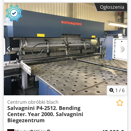
GŁĘBOKOŚĆ KRAWĘDZI - 1250,0 mm MAKSYMALNY
Ogłoszenia
ROZMIAR PŁYT - 2500.0 x 1250.0 mm (1250.0 x 5000.0 mm)
MAKSYMALNA WAGA PRZEDMIOTU PRACY - 150 Kg
MAKSYMALNA GRUBOŚĆ MATERIAŁU - 6.0 mm
MAKSYMALNA PRĘDKOŚĆ STOŁU - 0 - 4330.0 Cjdpfx Aceiab
Epjdjha GŁOWICA REWOLWEROWA - 30 STACJI, 4
AUTOMATYCZNE INDEKSOWANIE MAKSYMALNA ŚREDNICA
WYKRAWANIA - 89,0 mm PRĘDKOŚĆ WYKRAWANIA - 350
UDERZEŃ/MIN PRĘDKOŚĆ SKRAWANIA - 900 UDERZEŃ/MIN
MOC SILNIKA PRASY - 460V 3-fazowy silnik WYMIARY -
5560.0 x 5560.0 x 2400.0 mm WAGA - 16.000 Kg PLUS STÓŁ
SZCZOTKOWY BARDZO NISKI CZAS PRACY DOBRY WYBÓR
NARZĘDZI
1
/
6
Centrum obróbki blach
Salvagnini P4-2512. Bending
Center.
Year 2000. Salvagnini
Biegezentrum