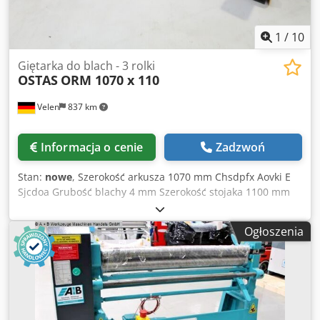
1
/
10
Giętarka do blach - 3 rolki
OSTAS
ORM 1070 x 110
Velen
837 km
Informacja o cenie
Zadzwoń
Stan:
nowe
, Szerokość arkusza 1070 mm Chsdpfx Aovki E
Sjcdoa Grubość blachy 4 mm Szerokość stojaka 1100 mm
Średnica górnego walca 110 mm Całkowite
zapotrzebowanie mocy 5,0 KW Masa maszyny ok. 1,2 tony
Ogłoszenia
Wymagana przestrzeń ok. 2,0 x 0,9 x 1,1 mm Giętarka do
blachy z: - Elektrycznie regulowana tylna rolka - Cyfrowy
wyświetlacz ruchu tylnego walca - Hartowane rolki - Rolki
stożkowe - Obrotowy walec górny - Silnik hamulca -
Wyłącznik awaryjny - Dokumentacja - 400V