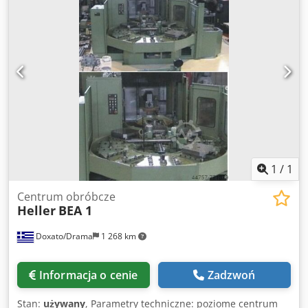
dociskowych 7 sztuk - Ręczny zderzak tylny 10 - 1000 mm -
przedni ogranicznik kątowy - przednie ramiona podporowe
- Częstotliwość skoków 13 na/min - Napęd 400 V / 45 kW -
Wysokość stołu 700 mm - Zapotrzebowanie na miejsce
łącznie ze zderzakiem tylnym, bez przedniego ramienia
nośnego - ok. szer. 2100 x wys. 2250 x gł. 2250 mm - Waga
ok. 7500 kg - z: - Przełącznikiem nożnym typu E -
Oświetlenie linii cięcia
1
/
1
Centrum obróbcze
Heller
BEA 1
Doxato/Drama
1 268 km
Informacja o cenie
Zadzwoń
Stan:
używany
, Parametry techniczne: poziome centrum