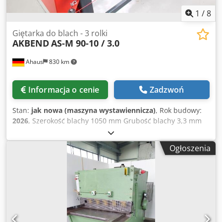
1
/
8
Giętarka do blach - 3 rolki
AKBEND
AS-M 90-10 / 3.0
Ahaus
830 km
Informacja o cenie
Zadzwoń
Stan:
jak nowa (maszyna wystawiennicza)
, Rok budowy:
2026
, Szerokość blachy 1050 mm Grubość blachy 3,3 mm
Gięcie 3,0 mm Długość walców 1050 mm Średnica walca
90,0 mm Minimalna średnica 130 mm Moc silnika 1,10 kW
Ogłoszenia
Waga 570 kg Wymiary (L-S-W) 1.800 x 800 x 1.130 mm
Chsdpfow U U Udex Acdsa Maszyna pokazowa z 2026 roku
zaledwie ok. 2 godziny pracy Stan jak NOWY Cena
specjalna na zapytanie Wyposażenie: - solidna elektro-
mechaniczna walcarka do blachy - 2 centralne walce
napędzane silnikiem elektrycznym (górny i dolny wał) -
Górny wałek ręcznie wychylany z łożyskiem klapowym - W