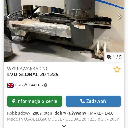
1
/
5
WYKRAWARKA CNC
LVD
GLOBAL 20 1225
Tipton
1 443 km
Informacja o cenie
Zadzwoń
Rok budowy:
2007
, stan:
dobry (używany)
, MAKE - LVD,
Made in USA/BELGIA MODEL - GLOBAL 20 1225 ROK - 2007
STEROWANIE - FANUC 180I - PB pojemność - 20 ton