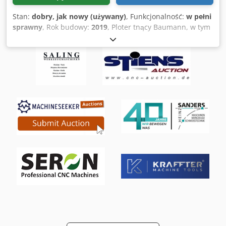
Stan:
dobry, jak nowy (używany)
, Funkcjonalność:
w pełni
sprawny
, Rok budowy:
2019
, Ploter tnący Baumann, w tym
destacker Baumann BB7L, ploter tnący Baumann
Wohlenberg 168 i stacker Baumann BA7P Cechy gilotyny
tnącej Wohlenberg 168 * Wejście max: 1250 x 1650 mm *
Wysokość podawania: 165 mm Cechy Baumann denester
BB7L i układarka BA7P Maksymalna wysokość układania:
1800 mm Cjdpfeub Sbrox Acdsha Maks. Waga na stole: 300
kg Maksymalne wymiary (denester): 1450 x 1650 mm Maks.
wymiary (układarka): 1250 x 1650 mm Wysokość palety min:
140 mm