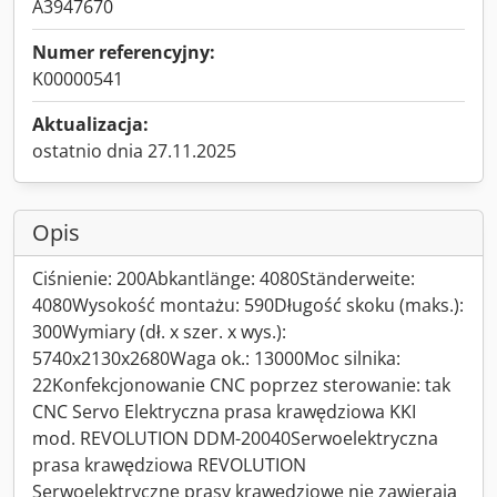
A3947670
Numer referencyjny:
K00000541
Aktualizacja:
ostatnio dnia 27.11.2025
Opis
Ciśnienie: 200Abkantlänge: 4080Ständerweite:
4080Wysokość montażu: 590Długość skoku (maks.):
300Wymiary (dł. x szer. x wys.):
5740x2130x2680Waga ok.: 13000Moc silnika:
22Konfekcjonowanie CNC poprzez sterowanie: tak
CNC Servo Elektryczna prasa krawędziowa KKI
mod. REVOLUTION DDM-20040Serwoelektryczna
prasa krawędziowa REVOLUTION
Serwoelektryczne prasy krawędziowe nie zawierają