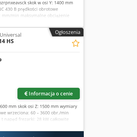
ozrpnxeavsck skok w osi Y: 1400 mm
NC 430 B prędkości obrotowe
w: mm/min maksymalne obciążenie
 zapotrzebowanie mocy: 50 kW masa
eidenhain TNC 430 B, cyfrowy.
Ogłoszenia
 Universal
lana w krokach co 1,5°. Maszyna
14 HS
 transporter wiórów, adaptowalny,
y maszyny w trybie programowania: 25
Informacja o cenie
: 1600 mm skok osi Z: 1500 mm wymiary
owe wrzeciona: 60 – 3600 obr./min
t napęd frezarki: 28 kW całkowite
ejsce: ok. 6,5 x 3 x 3 m sterownik:
 X/Y/Z, oś C do obrotu stołem oraz