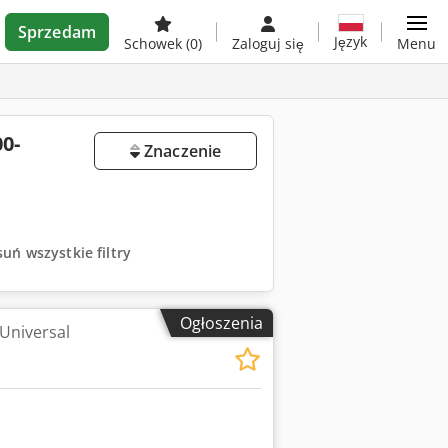
Sprzedam
Język
Schowek
(0)
Zaloguj się
Menu
0-
Znaczenie
uń wszystkie filtry
Ogłoszenia
 Universal