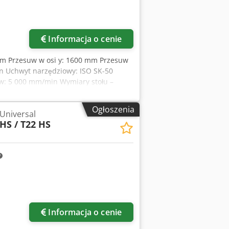
Informacja o cenie
 mm Przesuw w osi y: 1600 mm Przesuw
in Uchwyt narzędziowy: ISO SK-50
uw: 5 000 mm/min Wymiary stołu –
ie: HEIDENHAIN TNCi530 Dcsdpfx
ok. 8000 x 5000 x 4000 mm Ta SORALUCE
Ogłoszenia
 Universal
u sprzedawcy pod napięciem po
 HS / T22 HS
Informacja o cenie