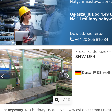
osie A i B typu Gabelkopf. Maszyna wyposażona w wewnętrzny układ 
Natychmiastowa sprz
automatyczny zmieniacz narzędzi, transporter wiórów, szybkowrzec
oraz 2 palety. Czas pracy maszyny w trybie programowym: 22 347 g
Ogłaszaj już od 4,49 
Na
11 miliony naby
Dowiedz się teraz
+44 20 806 810 84
Frezarka do łóżek -
SHW
UF4
Dorsten
838 km
1
/
10
Stan:
używany
, Rok budowy:
1970
, Przesuw w osi x 3000 mm Przes