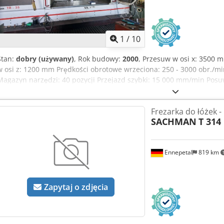
1
/
10
Stan:
dobry (używany)
, Rok budowy:
2000
, Przesuw w osi x: 3500
w osi z: 1200 mm Prędkości obrotowe wrzeciona: 250 - 3000 obr./m
Magazyn narzędzi: 40 pozycji Przejazd szybki: 15 000 mm/min Pos
wzdłuż: 3860 mm Wymiary stołu – poprzecznie: 1000 mm Sterowan
Aaeykvayjvsk Waga maszyny ok. 24 t Zapotrzebowanie na miejsce 
Frezarka do łóżek -
jest w dobrym stanie i w 100% sprawna. Maszynę można obejrzeć 
SACHMAN
T 314
wcześniejszym uzgodnieniu.
Ennepetal
819 km
Zapytaj o zdjęcia