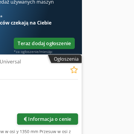
chłodzenia (IKZ), 40-pozycyjny
edaż używanych maszyn
ionowy wrzecion (30 000 obr./min)
odzin. Dsdjzrpnropfx Aavsck
€
*
wców
czekają na Ciebie
Teraz dodaj ogłoszenie
*za ogłoszenie/miesiąc
Ogłoszenia
 Universal
Informacja o cenie
uw w osi y 1350 mm Przesuw w osi z