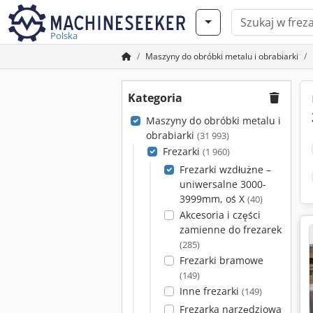
Polska
Maszyny do obróbki metalu i obrabiarki
Kategoria
Maszyny do obróbki metalu i
obrabiarki
(31 993)
Frezarki
(1 960)
Frezarki wzdłużne –
uniwersalne 3000-
3999mm, oś X
(40)
Akcesoria i części
zamienne do frezarek
(285)
Frezarki bramowe
(149)
Inne frezarki
(149)
Frezarka narzędziowa