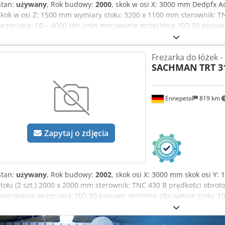
Stan:
używany
, Rok budowy:
2000
, skok w osi X: 3000 mm Dedpfx A
skok w osi Z: 1500 mm wymiary stołu: 3200 x 1100 mm sterownik: T
wrzeciona: 60 – 4000 obr./min mocowanie wrzeciona: ISO 50 posu
stołu: 10 t moc napędu frezarki: 24 kW wysięg: 1229 mm całkowite
maszyny: ok. 22 t wymagane miejsce: ok. 6,5 x 3 x 3 m sterownik: H
Frezarka do łóżek -
Uniwersalna głowica frezarska jest automatycznie obrotowa i odchy
SACHMAN
TRT 3
wyposażona jest w 20-pozycyjny, automatyczny zmieniacz narzędzi,
szybki wrzecion (30 000 obr./min) oraz chłodzenie mgłą. Czas prac
616 h.
Ennepetal
819 km
Zapytaj o zdjęcia
Stan:
używany
, Rok budowy:
2002
, skok osi X: 3000 mm skok osi Y
stołu (2 szt.) 2000 x 2000 mm sterownik: TNC 430 B prędkości obrot
mocowanie wrzeciona: ISO 50 posuwy: mm/min obciążenie stołu: 10 
zapotrzebowanie na moc: 48 kW masa maszyny: ok. 47 t wymagane mi
Heidenhain TNC 430 B, cyfrowy. Maszyna posiada 6 sterowanych osi: