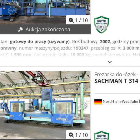
Aavok Szerokość: 4500 mm Wysokość: 3640 mm Waga: 24000 kg
1
/
10
Aukcja zakończona
Stan:
gotowy do pracy (używany)
, Rok budowy:
2002
, godziny prac
sprawny
, numer maszyny/pojazdu:
190347
, przebieg osi X:
3 000 
osi Z:
1 500 mm
, obciążenie stołu:
10 000 kg
, model sterownika:
Hei
minimalnej – gwarantowana sprzedaż za najwyższą ofertę! DANE TECH
A, B) Skok osi X: 3000 mm Skok osi Y: 1600 mm Skok osi Z: 1500 mm
Frezarka do łóżek -
Obciążenie stołu: 10 t Prędkości obrotowe wrzeciona: 60 – 3600 obr
SACHMAN
T 314
SZCZEGÓŁY DOTYCZĄCE MASZYNY Sterowanie: Heidenhain TNC 430 B,
Napęd frezarki: 28 kW Dcjdpfx Ajzku Sgjavsk Całkowite zapotrzebo
Zajmowana przestrzeń: ok. 6,5 x 3 x 3 m Waga maszyny: ok. 47 t Cz
WYPOSAŻENIE Zintegrowany system dostarczania chłodziwa (IKZ) A
Nordrhein-Westfalen
pozycji) Odprowadzacz wiórów Wrzeciono o wysokich obrotach (30 0
1
/
10