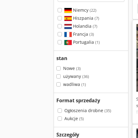
Niskie Łóżko
Zayer
Soraluce
Sachman
Niemcy
(22)
Hiszpania
(7)
Holandia
(7)
Francja
(3)
Portugalia
(1)
stan
Nowe
(3)
używany
(36)
wadliwa
(1)
Format sprzedaży
Ogłoszenia drobne
(35)
Aukcje
(5)
Szczegóły