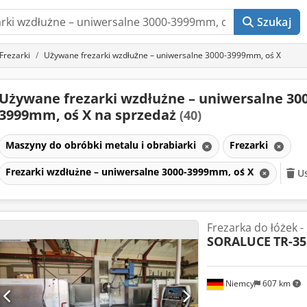
Szukaj
Frezarki
Używane frezarki wzdłużne – uniwersalne 3000-3999mm, oś X
Używane frezarki wzdłużne – uniwersalne 300
3999mm, oś X na sprzedaż
(40)
Maszyny do obróbki metalu i obrabiarki
Frezarki
Frezarki wzdłużne – uniwersalne 3000-3999mm, oś X
Us
Frezarka do łóżek -
SORALUCE
TR-35
Niemcy
607 km