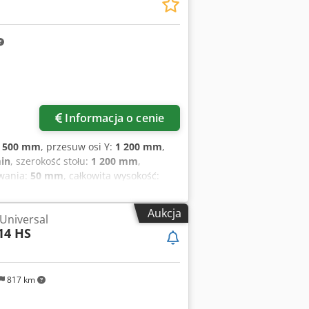
Informacja o cenie
 500 mm
, przesuw osi Y:
1 200 mm
,
min
, szerokość stołu:
1 200 mm
,
wania:
50 mm
, całkowita wysokość:
0 mm
, prędkość obrotowa (maks.):
4 000
łkowita:
24 000 kg
, Stół obrotowy z
Aukcja
 Universal
ny z drzwiami dla łatwego dostępu
14 HS
nie Podwójny przenośnik wiórów
: 3500 mm Oś Y: 1200 mm Oś Z: 1400
: 4000 kg Średnica stołu: 800 mm
Z: 20000 mm/min. Uchwyt narzędziowy:
817 km
n Magazyn narzędzi: 30 Liczba
 Tak Długość: 8900 mm Dcodozl Afdepfx