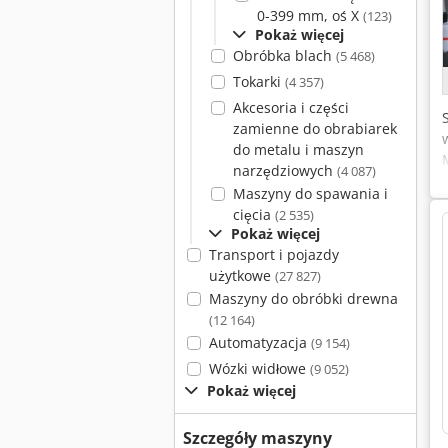
0-399 mm, oś X
(123)
Pokaż więcej
Obróbka blach
(5 468)
Tokarki
(4 357)
Akcesoria i części
zamienne do obrabiarek
do metalu i maszyn
narzędziowych
(4 087)
Maszyny do spawania i
cięcia
(2 535)
Pokaż więcej
Transport i pojazdy
użytkowe
(27 827)
Maszyny do obróbki drewna
(12 164)
Automatyzacja
(9 154)
Wózki widłowe
(9 052)
Pokaż więcej
Szczegóły maszyny