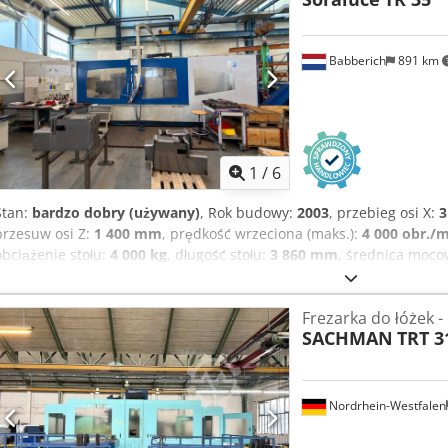
Babberich
891 km
1
/
6
Stan:
bardzo dobry (używany)
, Rok budowy:
2003
, przebieg osi X:
3
przesuw osi Z:
1 400 mm
, prędkość wrzeciona (maks.):
4 000 obr./
obciążenie stołu:
4 000 kg
, długość stołu:
3 860 mm
, średnica moco
3 640 mm
, całkowita szerokość:
4 500 mm
, całkowita długość:
8 90
obr./min
, waga przedmiotu obrabianego (maks.):
4 000 kg
, masa ca
Frezarka do łóżek -
podziałką FIBRO, średnica 800 mm Zamknięta, kryta obudowa maszy
SACHMAN
TRT 3
Głowica z podziałką, skok 2,5 x 2,5 stopnia Automatyczne smarowa
łańcuchowy Maszyna w dobrym stanie, od jednego właściciela Oś X
mm Długość stołu: 3860 mm Szerokość stołu: 1200 mm Nośność stołu
Posuw oś X: 20000 mm/min. Posuw oś Y: 20000 mm/min. Posuw oś 
Nordrhein-Westfalen
50ISO/Bt/Mk Moc wrzeciona: 30 kW Prędkość obrotowa: 4000 obr/mi
sterowanych osi: 3 + 1 Przenośnik wiórów: Tak System chłodzenia: