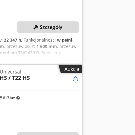
Szczegóły
y:
22 347 h
, Funkcjonalność:
w pełni
mm
, przesuw osi Y:
1 600 mm
, przesuw
denhain TNC 430 B
, Brak ceny
NICZNE 6 osi (X, Y, Z, stół C, głowica
 Wymiary stołu (2x): 2000 x 2000 mm
Aukcja
 Universal
./min Uchwyt wrzeciona: ISO 50
 HS / T22 HS
 cyfrowe Liczba osi sterowanych: 6
wanie na moc: 48 kW Wymiary i waga
as pracy programu: 22 347 godzin
utomatyczna zmiana narzędzi (40
817 km
00 obr./min) 2 palety