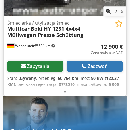
Eshjkr
1
/
15
Śmieciarka / utylizacja śmieci
Multicar
Boki HY 1251 4x4x4
Müllwagen Presse Schüttung
12 900 €
Wendelstein
631 km
Cena stała plus VAT
Zapytania
Zadzwoń
Stan:
używany
, przebieg:
60 764 km
, moc:
90 kW (122,37
KM)
, pierwsza rejestracja:
07/2010
, masa całkowita:
6 000
kg
, rodzaj paliwa:
diesel
, konfiguracja osi:
4x4
, masa
własna:
2 060 kg
, typ przekładni:
automatyczny
, klasa
emisji:
Euro 4
, Rok budowy:
2010
, godziny pracy:
5 229 h
,
Wyposażenie:
ABS, blokada mechanizmu różnicowego,
dodatkowe reflektory, hydraulika, napęd na wszystkie
koła, ogrzewanie postojowe, zaczep do przyczepy
, Boki
śmieciarka Bokimobil HY1251 4x4x4 Hydrobox-Contex