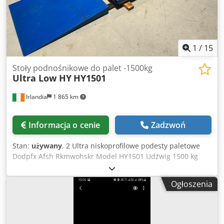
1
/
15
Stoły podnośnikowe do palet -1500kg
Ultra Low HY
HY1501
Irlandia
1 865 km
Informacja o cenie
Zadzwoń
Stan:
używany
, 2 Ultra niskoprofilowe podesty paletowe
Dodpfx Afsh Rkmwohskr Model HY1501 Udźwig 1500 kg
240 Volt Platforma 1600mm x 800mm Niski profil 100 mm
od podłogi Pręty bezpieczeństwa Rampa w zestawie
Ogłoszenia
Zasilacz elektrohydrauliczny Sterownik operatora W
doskonałym stanie