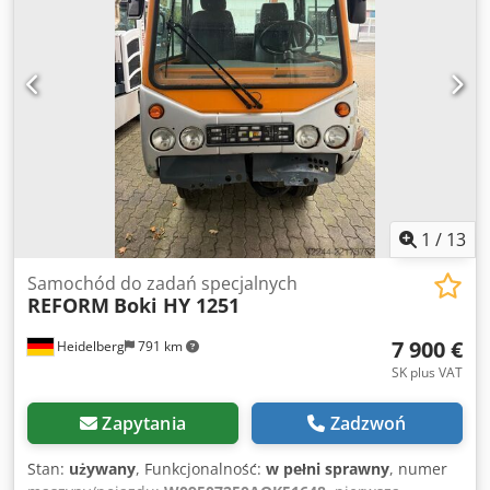
1
/
13
Samochód do zadań specjalnych
REFORM
Boki HY 1251
7 900 €
Heidelberg
791 km
SK plus VAT
Zapytania
Zadzwoń
Stan:
używany
, Funkcjonalność:
w pełni sprawny
, numer