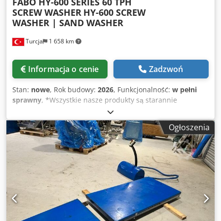
FABO HY-600 SERIES 60 TPH
SCREW WASHER
HY-600 SCREW
WASHER | SAND WASHER
Turcja
1 658 km
Informacja o cenie
Zadzwoń
Stan:
nowe
, Rok budowy:
2026
, Funkcjonalność:
w pełni
sprawny
, *Wszystkie nasze produkty są starannie
wykonane i objęte roczną gwarancją! *Instalacja i szkolenie
operatora GRATIS Dkedpey H Aizsfx Afher - Model: FABO
Ogłoszenia
HY-600 - Typ: Myjka śrubowa z podwójną spiralą -
Wydajność: 60 ton na godzinę - Wymiar: 1400 x 6650x1800
mm - Rozmiar śruby: Ø 600x6000 mm - Prędkość: 22
obr/min - Silnik: 2 x 5,5 kW Gamak do dużych obciążeń -
Zużycie wody: 55-205 m3 - Obejmuje podwozie, silnik i
osłony bezpieczeństwa. W CELU UZYSKANIA DALSZYCH
INFORMACJI PROSIMY O KONTAKT TELEFONICZNY!!!