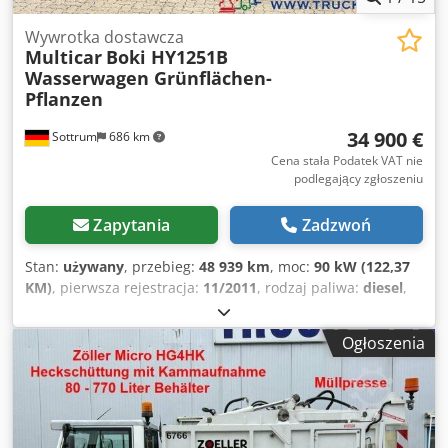
Wywrotka dostawcza
Multicar
Boki HY1251B
Wasserwagen Grünflächen-
Pflanzen
34 900 €
Sottrum
686 km
Cena stała Podatek VAT nie
podlegający zgłoszeniu
Zapytania
Zadzwoń
Stan:
używany
, przebieg:
48 939 km
, moc:
90 kW (122,37
KM)
, pierwsza rejestracja:
11/2011
, rodzaj paliwa:
diesel
,
masa własna:
3 060 kg
, maksymalna waga ładunku:
2 940
kg
, masa całkowita:
6 000 kg
, konfiguracja osi:
4x4
, rozstaw
Ogłoszenia
osi:
2 300 mm
, hamulce:
inny
, kolor:
pomarańczowy
,
kabin kierowcy:
kabina dzienna
, typ przekładni:
inny
, klasa
emisji:
Euro 5
, zawieszenie:
stal
, liczba miejsc:
3
, długość
przestrzeni ładunkowej:
1 780 mm
, szerokość przestrzeni
ładunkowej:
1 630 mm
, wysokość przestrzeni ładunkowej: