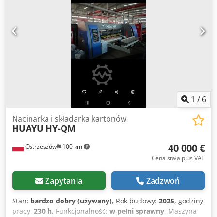
1
/
6
Nacinarka i składarka kartonów
HUAYU
HY-QM
40 000 €
Ostrzeszów
100 km
Cena stała plus VAT
Zapytania
Zadzwoń
Stan:
bardzo dobry (używany)
, Rok budowy:
2025
, godziny
pracy:
230 h
, Funkcjonalność:
w pełni sprawny
, Maszyna