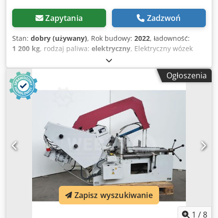
Zapytania
Zadzwoń
Stan:
dobry (używany)
, Rok budowy:
2022
, ładowność:
1 200 kg
, rodzaj paliwa:
elektryczny
, Elektryczny wózek
paletowy Rok produkcji: 2022 Marka: Still (Niemcy) Bardzo
kompaktowy i lekki (170 kg) Przeznaczony do samochodu
Ogłoszenia
ciężarowego Udźwig: 1.200 kg Dsdjy Smrwjpfx Afhekr
Bezobsługowy akumulator litowy z zewnętrzną ładowarką
Zapisz wyszukiwanie
1
/
8