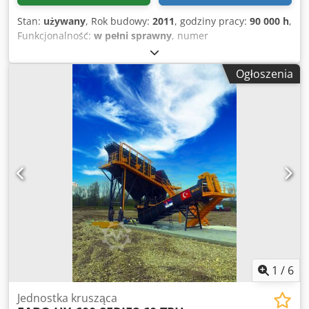
Stan:
używany
, Rok budowy:
2011
, godziny pracy:
90 000 h
,
Funkcjonalność:
w pełni sprawny
, numer
maszyny/pojazdu:
318.03.11
, Na sprzedaż oferujemy
spawalnicę zgrzewarką punktową BOKI MERIMAT, rocznik
Ogłoszenia
2011. Dsdpfxszn Hirs Afhjkr Urządzenie jest w pełni
sprawne, do 10.07.2026 było zintegrowane z linią
produkcyjną w zakładzie przetwórstwa blach i
przepracowało 90 000 godzin.
1
/
6
Jednostka krusząca