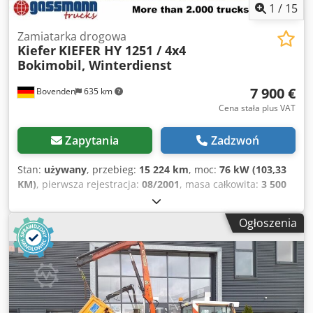
1
/
15
Zamiatarka drogowa
Kiefer
KIEFER HY 1251 / 4x4
Bokimobil, Winterdienst
7 900 €
Bovenden
635 km
Cena stała plus VAT
Zapytania
Zadzwoń
Stan:
używany
, przebieg:
15 224 km
, moc:
76 kW (103,33
KM)
, pierwsza rejestracja:
08/2001
, masa całkowita:
3 500
kg
, rodzaj paliwa:
diesel
, kolor:
pomarańczowy
,
konfiguracja osi:
4x4
, maksymalna waga ładunku:
1 550 kg
,
Ogłoszenia
masa własna:
1 950 kg
, rozmiar opony:
205/75 R 16C
, kabin
kierowcy:
kabina dzienna
, typ przekładni:
inny
, klasa
emisji:
euro2
, zawieszenie:
stal
, całkowita długość:
1 360
mm
, całkowita szerokość:
2 200 mm
, liczba miejsc:
2
,
Wyposażenie:
ABS, blokada mechanizmu różnicowego,
kabina, napęd na wszystkie koła, niski poziom hałasu
,