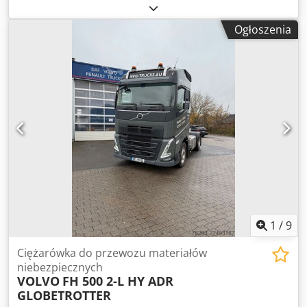
do rotacyjnego wykrawania opakowan kartonowych
2500x1600 za pomoca wykrojników, dodatkowo maszyna
Ogłoszenia
posiada staker z wytrzasarką i układarką. Dodpfxozi Apqo
Afhekr
1
/
9
Ciężarówka do przewozu materiałów
niebezpiecznych
VOLVO
FH 500 2-L HY ADR
GLOBETROTTER