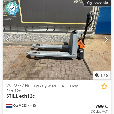
Ogłoszenia
przesuwanymi drzwiami i oddzielnym Urządzenie gaśnicze
CO2/czujnik podczerwieni Brak oryginalnego układu
chłodzenia (jako centralne źródło zasilania) i brak
dostępnej komody dostępna komoda Stan : dobry do
bardzo dobrego - gotowy do demonstracji pod napięciem,
kompaktowa konstrukcja! Dostawa : loco magazyn - jak
sprawdzono Płatność : wyłącznie netto - po otrzymaniu
faktury Dziękujemy za zainteresowanie - kolejne 200
maszyn do cięcia kół zębatych na stałe w magazynie.
1
/
8
VS-22737 Elektryczny wózek paletowy
Ech 12c
STILL
ech12c
799 €
Oss
933 km
SK plus VAT