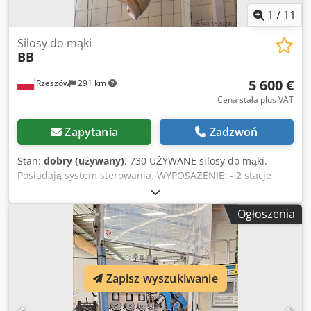
1
/
11
Silosy do mąki
BB
5 600 €
Rzeszów
291 km
Cena stała plus VAT
Zapytania
Zadzwoń
Stan:
dobry (używany)
, 730 UŻYWANE silosy do mąki.
Posiadają system sterowania. WYPOSAŻENIE: - 2 stacje
(zbiorniki) rozładunku mąki - 4 silosy płucienne o łącznej
pojemności ok 13-14 ton o wym: WYMIARY ZEWNĘTRZNE (w
Ogłoszenia
cm.): - 1 silos: 294x294, wys 230, pojemność: 5 ton - 2 silos:
208x208, wys 230, pojemność: 3 tony - 3 silos: 177x278, wys
220, pojemność: 3 tony - 4 silos: 177x208, wys 220,
pojemność: 2,5 tony. Dwjdpfsrt Tdcox Ahboa Urządzenie
Zapisz wyszukiwanie
gotowe do obejrzenia znajduje się w naszym magazynie
(36-068 Bachórz, Polska). Dostępne opcje płatne: remont /
transport / montaż / uruchomienie. Podana cena jest ceną