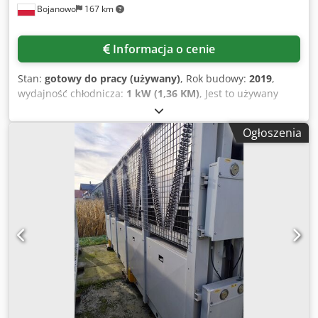
Bojanowo
167 km
żywotności). Dane techniczne (z tabliczki znamionowej i
instrukcji): Ogólne: Producent: CTS GmbH, Hechingen Typ:
CSR-60/810/S Rok produkcji: 07/2019 Temperatura i klimat:
Informacja o cenie
Zakres temperatury: Dedezimgajpfx Ahbswa –60 °C do
+170 °C Zakres wilgotności: 10% do 80% RH Zakres punktu
Stan:
gotowy do pracy (używany)
, Rok budowy:
2019
,
rosy: +5 °C do +74 °C Dane elektryczne: Napięcie
wydajność chłodnicza:
1 kW (1,36 KM)
, Jest to używany
znamionowe: 400 V / 3-fazowe / N / PE / 50 Hz Moc
agregat o nominalnej wydajności chłodniczej ~600kW dla
znamionowa: 39,6 kW Prąd znamionowy: 64,9 A Zalecane
parametrów woda +12/7°C. Sprężarki śrubowe firmy Bitzer.
zabezpieczenie: 80 A zwłoczne Typ podłączenia: przyłącze
Ogłoszenia
Czynnik chłodniczy R513A. Agregat posiada wbudowaną
stałe System chłodniczy: Czynnik chłodniczy:
pompę, fabryczne naczynie rozprężne. Agregat w dobrym
Przedchładzanie: R452A (17,0 kg) Chłodzenie: R23 (5,3 kg)
stanie z naszego parku maszyn do wynajmu. Transport nie
Sprężarka: Bitzer (system kaskadowy) Stopień ochrony:
jest wliczony w cenę urządzenia. Udzielamy 3 m-ce
Jednostka kondycjonująca: IP54 Komora testowa: IP22
gwarancji (dot. terytorium RP). Dsdpfxjy Tmixj Ahbswa
Wymiary i waga: Jednostka kondycjonująca: Wymiary
(SxGxW): ok. 1.200 × 1.100 × 2.200 mm Waga: ok. 1.200–
1.500 kg Komora testowa 1200 l: Wymiary (SxGxW): ok.
1.600 × 1.400 × 1.600 mm Waga: ok. 600–800 kg Łączna
waga systemu: ok. 1,8–2,3 t Dla Państwa bezpieczeństwa
jako kupującego następująca informacja! Przed sprzedażą
wykonujemy na naszych komorach następujące czynności:
1. Sprawdzenie funkcjonalności i wymiana niezbędnych