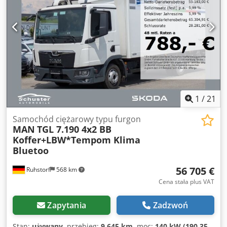
1
/
21
Samochód ciężarowy typu furgon
MAN
TGL 7.190 4x2 BB
Koffer+LBW*Tempom Klima
Bluetoo
56 705 €
Ruhstorf
568 km
Cena stała plus VAT
Zapytania
Zadzwoń
Stan:
używany
, przebieg:
9 645 km
, moc:
140 kW (190,35