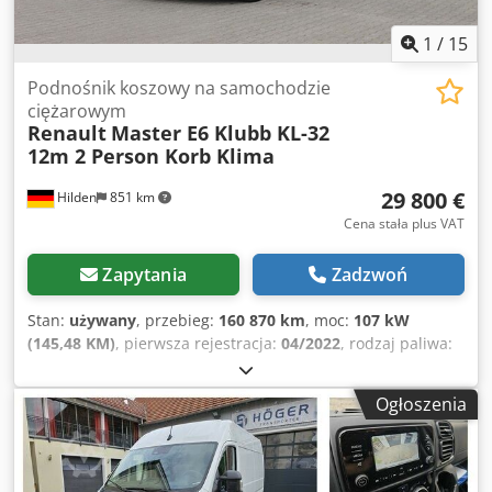
1
/
15
Podnośnik koszowy na samochodzie
ciężarowym
Renault
Master E6 Klubb KL-32
12m 2 Person Korb Klima
29 800 €
Hilden
851 km
Cena stała plus VAT
Zapytania
Zadzwoń
Stan:
używany
, przebieg:
160 870 km
, moc:
107 kW
(145,48 KM)
, pierwsza rejestracja:
04/2022
, rodzaj paliwa:
diesel
, masa własna:
3 040 kg
, maksymalna waga ładunku:
460 kg
, masa całkowita:
3 500 kg
, konfiguracja osi:
4x2
,
Ogłoszenia
kolor:
biały
, kabin kierowcy:
inny
, typ przekładni:
mechaniczny
, klasa emisji:
Euro 6
, zawieszenie:
stal
, liczba
miejsc:
2
, godziny pracy:
1 349 h
, Wyposażenie:
ABS, drzwi
przesuwne, elektroniczny program stabilizacji (ESP), filtr