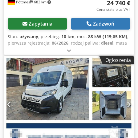
inteligentny asystent prędkości. 5EM – Przyciemniane
24 740 €
Pöttmes
683 km
reflektory. 4DH – Koło zapasowe w pełnym rozmiarze z
Cena stała plus VAT
zestawem narzędzi. 01P – Akustyczny ostrzegacz dla
pieszych podczas cofania. 5DE – System Start & Stop. 0AA –
Zapytania
Zadzwoń
Pakiet Eco z systemem Stop&Start, w tym włącznik,
inteligentna alternatywa (200 A), elektryczna pompa
Stan:
używany
, przebieg:
10 km
, moc:
88 kW (119,65 KM)
,
paliwa. 806 – Podgrzewany filtr paliwa. Hak holowniczy (2,5
pierwsza rejestracja:
06/2026
, rodzaj paliwa:
diesel
, masa
tony). Dopłata za wersję 3,5 tony: 500 EUR netto (montaż w
własna:
2 060 kg
, maksymalna waga ładunku:
940 kg
, masa
późniejszym terminie). Z przyjemnością przygotujemy dla
całkowita:
3 000 kg
, rozmiar opony:
215/70R15C
,
Państwa ofertę finansowania lub leasingu. Opcjonalnie
Ogłoszenia
konfiguracja osi:
4x2
, rozstaw osi:
3 450 mm
, następna
oferujemy: komplet kół zimowych na stalowych felgach
inspekcja (TÜV):
06/2028
, Emisje CO₂:
166 g/km
, zużycie
215/70 R15 109/107R Nexen Winguard WT1, cena netto 740
paliwa (miejski):
7,3 l/100km
, zużycie paliwa (poza
EUR. Komplet kół zimowych na stalowych felgach 215/70
miastem):
5,3 l/100km
, zużycie paliwa (łączone):
6,3
R15 109/107R BRIDGESTONE W810, cena netto 840 EUR.
l/100km
, kolor:
biały
, typ przekładni:
mechaniczny
,
Komplet kół zimowych na stalowych felgach 215/70 R15
zawieszenie:
stal
, liczba miejsc:
3
, całkowita długość:
5 413
109/107R PIRELLI CARRI. Dwsdpfx Aezbdh Hohboa
mm
, objętość przestrzeni ładunkowej:
11 m³
, długość
przestrzeni ładunkowej:
3 120 mm
, szerokość przestrzeni
ładunkowej:
1 870 mm
, wysokość przestrzeni ładunkowej:
1 932 mm
, Rok budowy:
2026
, rozmiar przedniej opony:
215/70R15C
, rozmiar tylnej opony:
215/70R15C
,
Wyposażenie:
ABS, airbag, centralny zamek, drzwi