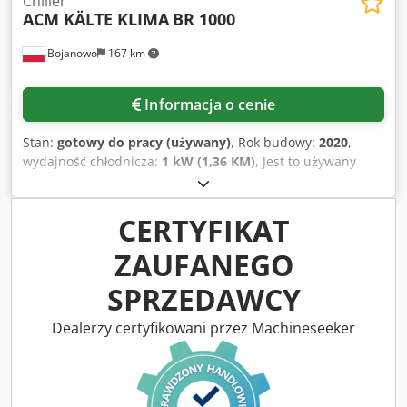
Chiller
ACM KÄLTE KLIMA
BR 1000
Bojanowo
167 km
Informacja o cenie
Stan:
gotowy do pracy (używany)
, Rok budowy:
2020
,
wydajność chłodnicza:
1 kW (1,36 KM)
, Jest to używany
agregat o nominalnej wydajności chłodniczej ~1000kW dla
parametrów woda +12/7°C. Sprężarki śrubowe firmy Bitzer.
Czynnik chłodniczy R513A. Agregat posiada wbudowaną
CERTYFIKAT
pompę, fabryczne naczynie rozprężne. Agregat w dobrym
ZAUFANEGO
stanie z naszego parku maszyn do wynajmu. Transport nie
jest wliczony w cenę urządzenia. Udzielamy 3 m-ce
SPRZEDAWCY
gwarancji (dot. terytorium RP). Dwodpfxeq Rvwns Ahbea
Dealerzy certyfikowani przez Machineseeker