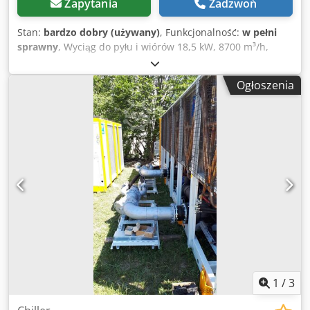
Zapytania
Zadzwoń
Stan:
bardzo dobry (używany)
, Funkcjonalność:
w pełni
sprawny
, Wyciąg do pyłu i wiórów 18,5 kW, 8700 m³/h,
4940 Pa Wentylator promieniowy. Producent: Klima Celje
Wydajność powietrza: 8700 m³/h Ciśnienie: 4940 Pa Moc
Ogłoszenia
silnika: 18,5 kW, 400 V, 50 Hz Obroty: 2930 Średnica
wirnika: 700 mm Otwór ssący: 250 mm Komin po stronie
tłocznej: 440 mm Wymiary: 800 x 1200 x 1500 mm Waga:
ok. 375 kg Jeśli potrzebujesz więcej informacji, jesteśmy do
dyspozycji! Djdpfshu Aw Hex Ahbjwa Prosimy o kontakt
przez formularz lub telefonicznie. Twoje ogłoszenie zostało
przetłumaczone automatycznie. Mogą wystąpić błędy w
tłumaczeniu.
1
/
3