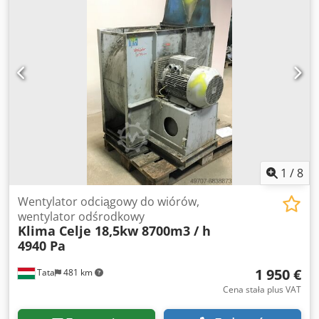
wynajmu. W tym momencie całkowicie nieszczelny jest
parownik (wymiennik płąszczowo-rurowy). Transport nie
jest wliczony w cenę urządzenia. Dwjdjix Adbepfx Ahboa
1
/
8
Wentylator odciągowy do wiórów,
wentylator odśrodkowy
Klima Celje 18,5kw 8700m3 / h
4940 Pa
1 950 €
Tata
481 km
Cena stała plus VAT