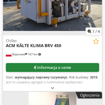
1
/
4
Chiller
ACM KÄLTE KLIMA
BRV 450
Bojanowo
167 km
Informacja o cenie
Stan:
wymagający naprawy (używany)
, Rok budowy:
2015
,
Jest to używany agregat o nominalnej wydajności
chłodniczej ~430kW. Czynnik chłodniczy R134A. Agregat
posiada wbudowaną pompę, fabryczne naczynie
Ogłoszenia
rozprężne oraz sprężarkę firmy Bitzer na falowniku.
Agregat aktualnie pochodzi z naszego parku maszyn do