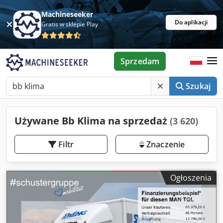
Machineseeker
Do aplikacji
Gratis w sklepie Play
Sprzedam
Szukaj
Używane Bb Klima na sprzedaż
(3 620)
Filtr
Znaczenie
Ogłoszenia