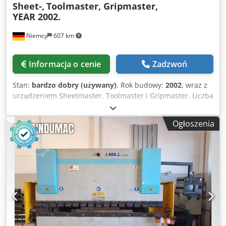
Sheet-,
Toolmaster, Gripmaster,
YEAR 2002.
Niemcy
607 km
Informacja o cenie
Zadzwoń
Stan:
bardzo dobry (używany)
, Rok budowy:
2002
, wraz z
urządzeniem Sheetmaster, Toolmaster i Gripmaster. Liczba
godzin pracy: 11 800. Lokalizacja dostępna na zapytanie.
Zdjęcia dostępne na zapytanie. Codpjzp Dwpofx Aczorf
Ogłoszenia