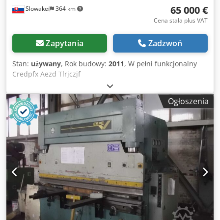
65 000 €
Slowakei
364 km
Cena stała plus VAT
Zapytania
Zadzwoń
Stan:
używany
, Rok budowy:
2011
, W pełni funkcjonalny
Credpfx Aezd Tlrjczjf
Ogłoszenia