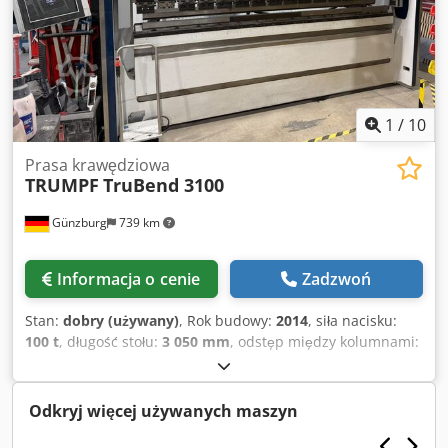
1
/
10
Prasa krawędziowa
TRUMPF
TruBend 3100
Günzburg
739 km
Informacja o cenie
Zadzwoń
Stan:
dobry (używany)
, Rok budowy:
2014
, siła nacisku:
100 t
, długość stołu:
3 050 mm
, odstęp między kolumnami:
2 550 mm
, masa całkowita:
7 700 kg
, Siła nacisku: 100 t
Długość gięcia: 3050 mm Rozstaw kolumn: 2550 mm
Całkowite zapotrzebowanie na moc: 20 kW Masa maszyny
Odkryj więcej używanych maszyn
(ok.): 7700 kg Wyposażenie dodatkowe: - Bariera świetlna
umieszczona przed maszyną Codpfxsztakgs Aczjrf -