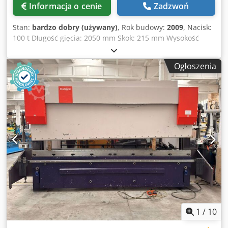
Informacja o cenie
Zadzwoń
Stan:
bardzo dobry (używany)
, Rok budowy:
2009
, Nacisk:
100 t Długość gięcia: 2050 mm Skok: 215 mm Wysokość
otwarcia: 500 mm Gardziel: 400 mm Odległość między
kolumnami: 1700 mm Zderzak tylny: X-R-Z Moc silnika: 7,5
Ogłoszenia
kW Csdozclczopfx Aczsrf Waga: 7400 kg Rok produkcji: 2009
1
/
10