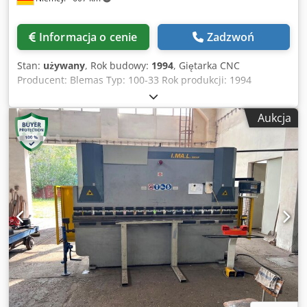
Informacja o cenie
Zadzwoń
Stan:
używany
, Rok budowy:
1994
, Giętarka CNC
Producent: Blemas Typ: 100-33 Rok produkcji: 1994
Sterowanie CNC: Cybelec DNC 74 PSG Siła nacisku: 100 ton
Cjdpjyvfklefx Aczjrf Szerokość robocza: 3 m Waga: ok. 8 ton
Aukcja
Wymiary: ok. 3600 x 1600 x 2600 mm 22726