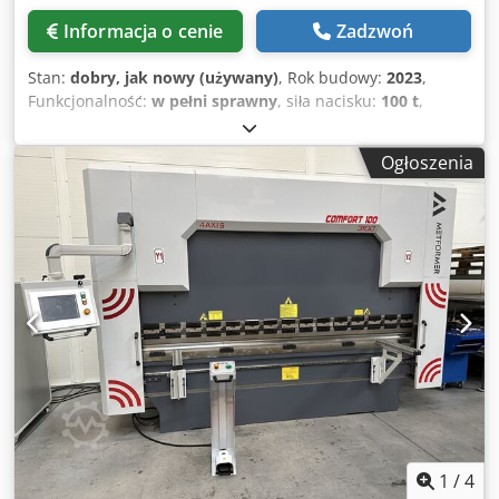
uzyskania dodatkowych informacji prosimy o wiadomość
Informacja o cenie
Zadzwoń
lub kontakt telefoniczny.
Stan:
dobry, jak nowy (używany)
, Rok budowy:
2023
,
Funkcjonalność:
w pełni sprawny
, siła nacisku:
100 t
,
prędkość robocza:
75 mm/s
, wysokość stołu:
1 000 mm
,
głębokość gardzieli:
1 000 mm
, całkowita długość:
4 450
Ogłoszenia
mm
, całkowita szerokość:
1 820 mm
, całkowita wysokość:
2 650 mm
, masa całkowita:
7 900 kg
, producent
sterowników:
Lenze
, szerokość robocza:
3 060 mm
, siła
gięcia (maks.):
100 t
, zderzak tylny:
1 000 mm
, Zakres
przesuwu zderzaka, oś R:
150 mm
, zakres przesuwu
zderzaka w osi Z:
1 000 mm
, odległość między stojakami:
3 200 mm
, okres gwarancji:
6 miesiące
, typ sterowania:
Sterowanie CNC
, liczba ramion podporowych:
2
, regulacja
zderzaka tylnego:
sterowany CNC
, liczba osi:
6
, typ
uruchamiania:
elektryczny
, Wyposażenie:
Oznakowanie
CE, dokumentacja / instrukcja obsługi, kurtyna
bezpieczeństwa, sterowanie nożne
, Prasy krawędziowe
SafanDarley to innowacyjne i niezwykle wydajne
urządzenia na rynku urządzenia do obróbki blach
1
/
4
holenderskiego producenta. Precyzja gięcia oraz