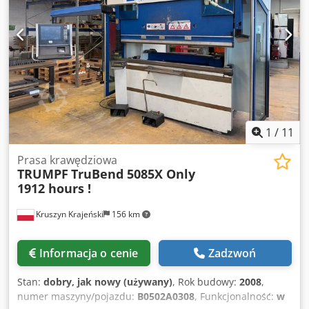
oferowanej przez nas prasy IMAL E3A 100/33. Prosimy o
kontakt w celu uzyskania dalszych informacji. • Długość
gięcia: 3 300 mm • Moc silnika: 11 kW Cjdpozrw Hiefx
Aczerf Technical Specification Bending Length 3300 mm
1
/
11
Prasa krawędziowa
TRUMPF
TruBend 5085X Only
1912 hours !
Kruszyn Krajeński
156 km
Informacja o cenie
Zadzwoń
Stan:
dobry, jak nowy (używany)
, Rok budowy:
2008
,
numer maszyny/pojazdu:
B0502A0308
, Funkcjonalność:
w