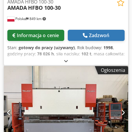
AMADA HFBO 100-30
AMADA
HFBO 100-30
Polska
849 km
Informacja o cenie
Zadzwoń
Stan:
gotowy do pracy (używany)
, Rok budowy:
1998
,
godziny pracy:
78 026 h
, siła nacisku:
102 t
, masa całkowita:
6 750 kg
, liczba osi:
6
, Ta 8-osiowa prasa krawędziowa
AMADA HFBO 100-30 została wyprodukowana w 1998 roku.
Ogłoszenia
Charakteryzuje się maksymalną siłą nacisku wynoszącą
1000 kN oraz długością gięcia wynoszącą 3100 mm, co
zapewnia jej wszechstronne możliwości w różnych
zastosowaniach. W 2024 roku maszyna przeszła
aktualizację oprogramowania oraz wymianę cylindrów. Jeśli
poszukują Państwo wysokiej jakości rozwiązań do gięcia,
warto rozważyć zakup oferowanej przez nas prasy
krawędziowej AMADA HFBO 100-30. Prosimy o kontakt w
celu uzyskania dalszych informacji. Csdpjzl Dvqjfx Aczerf •
Odległość między ramami: 2700 mm • Maksymalny skok: