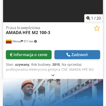
1
/
20
Prasa krawędziowa
AMADA
HFE M2 100-3
Vilnius
511 km
Informacja o cenie
Zadzwoń
Stan:
używany
, Rok budowy:
2015
, Na sprzedaż
profesjonalna elektryczna gilotyna CNC AMADA HFE M2
100-3. Crodpszrwc Dofx Aczsf Bardzo cicha praca dzięki
napędowi elektrycznemu. Maszyna w pełni sprawna,
regularnie serwisowana przez firmę Amada. Możliwość
oględzin i przetestowania. Maszyna sprzedawana bez
narzędzi. Możemy zaoferować nowe narzędzia,
dostosowane do Państwa potrzeb. Podstawowe informacje:
Producent: AMADA Model: HFE M2 100-3 Data produkcji: