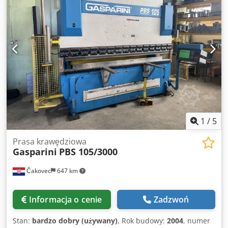
Hz 3 x 400 V, zainstalowana moc całkowita 7,5 kW, masa
podtrzymujące arkusz na prowadnicy liniowej Przedni i
maszyny ok. 8000 kg. Umożliwia uzyskanie wąskich
tylny laserowy system bezpieczeństwa Sprzęt zgodny z
tolerancji; typowe zastosowania: motoryzacja, przemysł
przepisami CE Instrukcja obsługi w języku POLSKIM lub
lotniczy i kosmiczny, technika medyczna, obrabiarki,
NIEMIECKIM lub ANGIELSKIM ZALETY TEJ KONSTRUKCJI: -
przemysł zegarmistrzowski. Cjdpjzqbi Esfx Aczjrf
wyższa produktywność w porównaniu z klasycznymi
prasami hydraulicznymi -niskie zużycie energii -
kompaktowy zespół wrzeciona napędowego z niewielką
liczbą pojedynczych komponentów Dostępna od ręki z
magazynu.
1
/
5
Prasa krawędziowa
Gasparini
PBS 105/3000
Čakovec
647 km
Informacja o cenie
Zadzwoń
Stan:
bardzo dobry (używany)
, Rok budowy:
2004
, numer