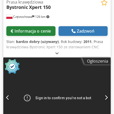
Prasa krawędziowa
Bystronic
Xpert 150
Częstochowa
126 km
Informacja o cenie
Zadzwoń
Stan:
bardzo dobry (używany)
, Rok budowy:
2011
, Prasa
krawędziowa Bystronic Xpert 150 ze sterowaniem CNC
Bystronic, długość gięcia 4100 mm, Csdeyrnfdepfx Aczsrf
maks. siła 1500 kN, maks. skok 215 mm, automatyczne
Ogłoszenia
zderzaki system laserowy Bystronic Fast Bend. Nr seryjny:
11530057 (2011). Waga maszyny: 11 800 kg. Kraj
pochodzenia: Niemcy. Osie: Y-belka góra dół X-dojazd
zderzaka i ustawienie dystansu gięcia R-zderzak góra dół 2
x Z rozjazd zderzaków na boki i do siebie 1 x Z - manulany
przesuw