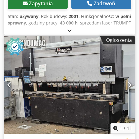
Zapytania
Zadzwoń
Stan:
używany
, Rok budowy:
2001
, Funkcjonalność:
w pełni
sprawny
, godziny pracy:
43 000 h
, sprzedam laser TRUMPF
L3030 rok produkcji 2001 system LIFTMASTER+ oraz
podajniki załadunku i rozładunku Crsdpfx Acezq R D Sszof
Ogłoszenia
moc 3000 W format 3000x1500 turbina magnetyczna
sterowanie SIEMENS
1
/
11