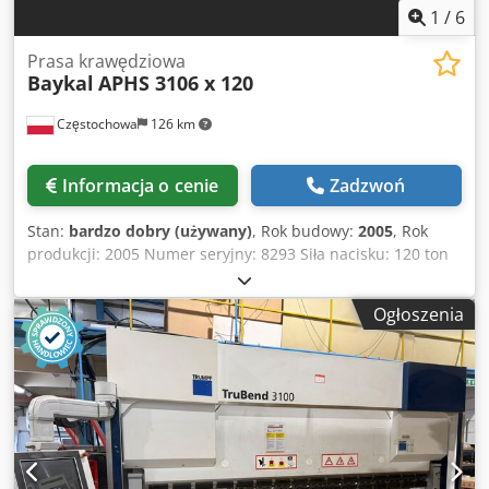
1
/
6
Prasa krawędziowa
Baykal
APHS 3106 x 120
Częstochowa
126 km
Informacja o cenie
Zadzwoń
Stan:
bardzo dobry (używany)
, Rok budowy:
2005
, Rok
produkcji: 2005 Numer seryjny: 8293 Siła nacisku: 120 ton
Csdpfx Acezk Epvezjrf Długość gięcia: 3100 mm Skok
maksymalny: 260 mm Ciśnienie robocze: 240 bar Moc
Ogłoszenia
silnika: 11 kW Zasilanie: 400 V / 50 Hz / 3 fazy Waga: 7 500
kg Wymiary maszyny (dł. x szer. x wys.): 3550 x 1800 x 2800
mm