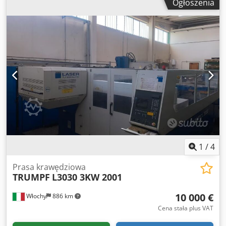
Ogłoszenia
Prędkość gięcia: 10 mm/sek Prędkość powrotu: 100 mm/sek
Waga: 7100 kg Wymiary Długość maszyny: 4498 mm
Szerokość maszyny: 2450 mm Szerokość belki: 60 mm
Odległość pomiędzy ramami bocznymi: 2705 mm Wysokość
maszyny: 2860 mm Wysokość otwarcia: 620 mm Typ
sterowania CNC: AMNC Wyświetlacz: ekran dotykowy
Cedjvn S I Depfx Aczerf Inaczej o bezpieczeństwie
laserowym Osie sterowane: 8 osi, Y1, Y2, X1, X2, R1, R2, Z1,
Z2 Dostępna dokumentacja System pomiaru kąta Digipro W
zestawie 1 zestaw narzędzi
1
/
4
Prasa krawędziowa
TRUMPF
L3030 3KW 2001
10 000 €
Włochy
886 km
Cena stała plus VAT