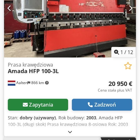
1
/
12
Prasa krawędziowa
Amada
HFP 100-3L
20 950 €
Aalten
866 km
Cena stała plus VAT
Zapytania
Zadzwoń
Stan:
dobry (używany)
, Rok budowy:
2003
, Amada HFP
100-3L (długi skok) Prasa krawędziowa 8-osiowa Rok: 2003
Tonaż: 100 ton Maks. Długość gięcia: 3110 mm Skok
standardowy: 350 mm Prędkość zbliżania się: 100 mm/sek