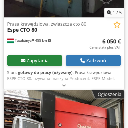
1
/
5
Prasa krawędziowa, zwłaszcza cto 80
Espe
CTO 80
6 050 €
Tatabánya
488 km
Cena stała plus VAT
Zapytania
Zadzwoń
Stan:
gotowy do pracy (używany)
, Prasa krawędziowa,
ESPE CTO 80, używana maszyna Producent: ESPE Model:
CTO 80 Siła nacisku: 80 ton Długość gięcia: 2500 x 3 mm
Wymiary stołu: 2500 x 160 mm Crsdewfrkfopfx Aczef Moc
Ogłoszenia
silnika głównego: 10 kW Waga: 6100 kg