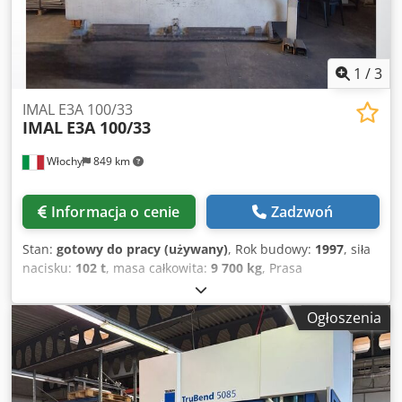
1
/
3
IMAL E3A 100/33
IMAL
E3A 100/33
Włochy
849 km
Informacja o cenie
Zadzwoń
Stan:
gotowy do pracy (używany)
, Rok budowy:
1997
, siła
nacisku:
102 t
, masa całkowita:
9 700 kg
, Prasa
krawędziowa wyprodukowana w 1997 roku. Model IMAL
E3A 100/33 charakteryzuje się siłą nacisku wynoszącą 100
Ogłoszenia
ton i długością gięcia wynoszącą 3 300 mm. Dzięki mocy
silnika wynoszącej 11 kW i masie maszyny wynoszącej 9
700 kg urządzenie to zostało zaprojektowane z myślą o
wysokiej wydajności. Jeśli poszukują Państwo wysokiej
jakości rozwiązań do gięcia blach, warto rozważyć zakup