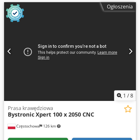
Ogłoszenia
1
/
8
Prasa krawędziowa
Bystronic
Xpert 100 x 2050 CNC
Częstochowa
126 km