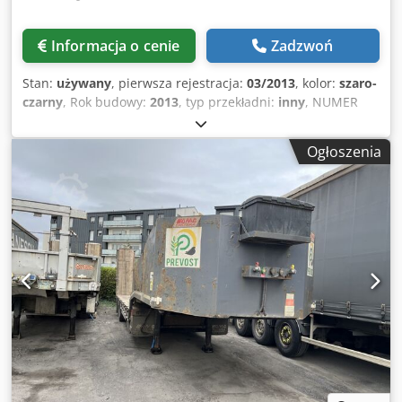
Informacja o cenie
Zadzwoń
Stan:
używany
, pierwsza rejestracja:
03/2013
, kolor:
szaro-
czarny
, Rok budowy:
2013
, typ przekładni:
inny
, NUMER
REJESTRACYJNY: XA020AJ OPIS: Naczepa samowyładowcza
TECNOKAR z żurawiem NR REF.: 25R14 ROK PRODUKCJI:
Ogłoszenia
03/2013 OSIE: 3 MAKSYMALNA DŁUGOŚĆ: 9,60 m KRAJ
POCHODZENIA: Włochy ŁADOWNOŚĆ: 25900 kg -
ŁADOWNOŚĆ NACZEPY: 38000 kg przy pełnym obciążeniu
RODZAJ NADWOZIA: samowyładowcza MODEL NADWOZIA:
HYVALIFT 30.67 SK WYSUW: tak OBRÓT: tak ROLKA:
chowana ADR: nie WYMIARY ŁADOWNI: OD: 5,00 m + 0,20
m DO: 7,60 m + 0,20 m ZAWIESZENIE: pneumatyczne
HAMULCE: tarczowe OPONY: 385/65 R.22.5 WYPOSAŻENIE:
- żuraw PENZ 15ZRT8.50, składany, rok produkcji 2012, 1
wysuw na pierwszym ramieniu i 2 wysuwy na drugim
ramieniu - joystick - chwytak GUSELLA SHZ305/K/0 z 6
łopatami, rok produkcji 2012, udźwig 300 l, waga 428 kg z
wbudowanym rotatorem ODNOWIONY: nie Dcsdpfxsx