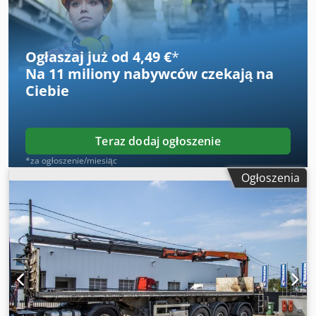
425/65R22.2; skrętna Napęd: kołowy Maszt: teleskopowy (3
części) Marka zabudowy: MOL PK 40001 EL Dedpoyx A N
Ejfx Adhsck
Ogłaszaj już od 4,49 €
*
Na
11 miliony nabywców
czekają na
Ciebie
Teraz dodaj ogłoszenie
*za ogłoszenie/miesiąc
Ogłoszenia