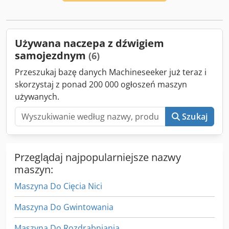
mm
, Rok budowy:
2012
, Wyposażenie:
żuraw
, Układ
napędowy Napęd: Koło Konfiguracja osi Dcjdpfsvnt D Tox
Adhek Zawieszenie: Zawieszenie pneumatyczne Oś tylna 1:
Rozmiar opony: 425/65R22.5 Oś tylna 2: Rozmiar opony:
Używana naczepa z dźwigiem
425/65R22.2; Skrętna Wagi Masa własna: 11.550 kg
samojezdnym
(6)
Ładowność: 26.450 kg DMC: 38.000 kg Funkcjonalność
Maszt: Teleskopowy (5-częściowy) Marka zabudowy: FASSI
Przeszukaj bazę danych Machineseeker już teraz i
F245 A Wywrotka: Tylny wyładunek
skorzystaj z ponad 200 000 ogłoszeń maszyn
używanych.
Szukaj
Przeglądaj najpopularniejsze nazwy
maszyn:
Maszyna Do Cięcia Nici
Maszyna Do Gwintowania
Maszyna Do Rozdrabniania