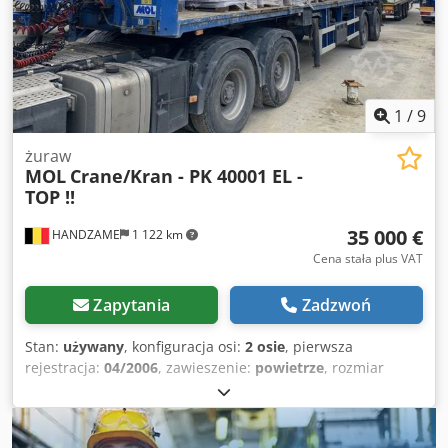
1
/
9
żuraw
MOL
Crane/Kran - PK 40001 EL -
TOP !!
35 000 €
HANDZAME
1 122 km
Cena stała plus VAT
Zapytania
Zadzwoń
Stan:
używany
, konfiguracja osi:
2 osie
, pierwsza
rejestracja:
04/2006
, zawieszenie:
powietrze
, rozmiar
opony:
425/65R22.5
, Rok budowy:
2006
, Wyposażenie:
żuraw
, Zawieszenie: zawieszenie pneumatyczne Tylna oś
1: rozmiar opon: 425/65R22.5 Tylna oś 2: rozmiar opon: