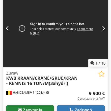
opon: 385/65R22,5 Zawieszenie: pneumatyczne Tylna oś 1:
skrętna Napęd: kołowy Masa własna: 14.070 kg Ładowność:
27.930 kg Dopuszczalna masa całkowita (DMC): 42.000 kg
Maszt: teleskopowy (3-częściowy) Marka zabudowy:
PALFINGER PK 24001 Dcsdpfjuc D Uaex Adhsk
1
/
10
Żuraw
KWB
KRAAN/CRANE/GRUE/KRAN
- KENNIS 16 TON/M(3xhydr.)
9 900 €
HANDZAME
1 122 km
Cena stała plus VAT
Zapytania
Zadzwoń