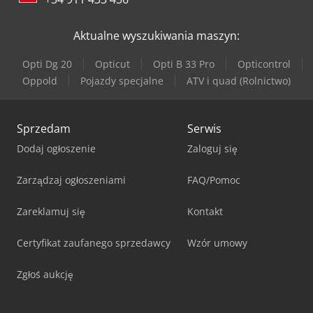
Aktualne wyszukiwania maszyn:
Opti Dg 20
Opticut
Opti B 33 Pro
Opticontrol
Oppold
Pojazdy specjalne
ATV i quad (Rolnictwo)
Sprzedam
Serwis
Dodaj ogłoszenie
Zaloguj się
Zarządzaj ogłoszeniami
FAQ/Pomoc
Zareklamuj się
Kontakt
Certyfikat zaufanego sprzedawcy
Wzór umowy
Zgłoś aukcję