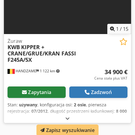
1
/
15
Żuraw
KWB
KIPPER +
CRANE/GRUE/KRAN FASSI
F245A/5X
34 900 €
HANDZAME
1 122 km
Cena stała plus VAT
Zapytania
Zadzwoń
Stan:
używany
, konfiguracja osi:
2 osie
, pierwsza
rejestracja:
07/2012
, długość przestrzeni ładunkowej:
8 000
mm
, szerokość przestrzeni ładunkowej:
2 450 mm
,
wysokość przestrzeni ładunkowej:
1 000 mm
, zawieszenie:
Zapisz wyszukiwanie
powietrze
, rozmiar opony:
425/65R22.5
, rozstaw osi:
1 850