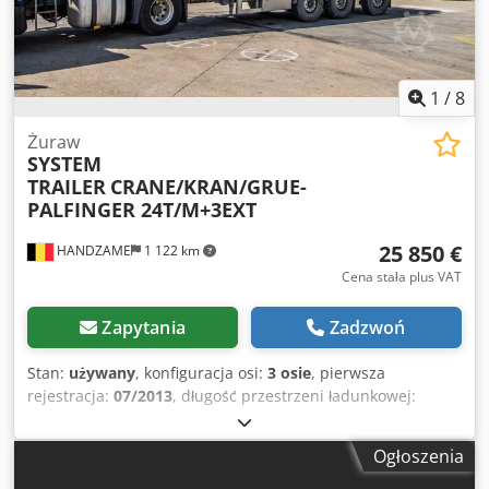
1
/
8
Żuraw
SYSTEM
TRAILER
CRANE/KRAN/GRUE-
PALFINGER 24T/M+3EXT
25 850 €
HANDZAME
1 122 km
Cena stała plus VAT
Zapytania
Zadzwoń
Stan:
używany
, konfiguracja osi:
3 osie
, pierwsza
rejestracja:
07/2013
, długość przestrzeni ładunkowej:
10 200 mm
, szerokość przestrzeni ładunkowej:
2 500 mm
,
wysokość przestrzeni ładunkowej:
1 500 mm
, zawieszenie:
Ogłoszenia
powietrze
, rozmiar opony:
385/65R22,5
, rozstaw osi:
1 300
mm
, Rok budowy:
2013
, Wyposażenie:
żuraw
, Rozmiar