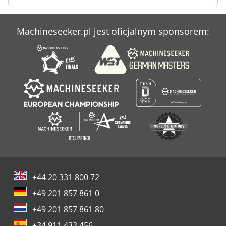
Zmywarka Do Naczyń
Machineseeker.pl jest oficjalnym sponsorem:
+44 20 331 800 72
+49 201 857 861 0
+49 201 857 861 80
+34 911 433 456