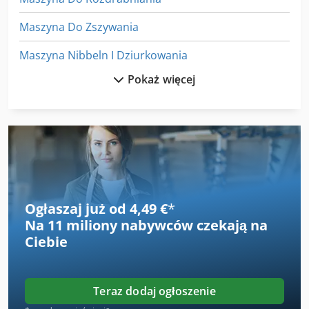
Maszyna Do Zszywania
Maszyna Nibbeln I Dziurkowania
Pokaż więcej
Maszyny Do Napełniania
Maszyny Do Napełniania Dawki
Maszyny Do Powlekania
Maszyny Do Prostowania Drutu
Narzędzia Do Drewna
Ogłaszaj już od 4,49 €
*
Na
11 miliony nabywców
czekają na
Narzędzia Do Nacinania
Ciebie
Narzędzia Do Obróbki Drewna
Narzędzie Do Gięcia
Teraz dodaj ogłoszenie
Narzędzie Do Gniazda