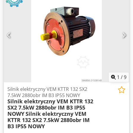
wizualny jak na zdjeciach Dane techniczne Producent Dietz
Motoren GmbH Model FDR 132SB 2Q Moc 7.5 kW Predkosc
obrotowa 2920 obr min Zasilanie 380 V Prad 15.5 A
Czestotliwosc 50 Hz Stopien ochrony IP54 Klasa izolacji B
Tryb pracy S1 Wymiary orientacyjne Srednica kolnierza
okolo 300 mm Srednica walka okolo 38 mm Idealny do
pomp wentylatorow maszyn przemyslowych i napedow
1
/
9
Silnik elektryczny VEM KTTR 132 SX2
7.5kW 2880obr IM B3 IP55 NOWY
Silnik elektryczny VEM KTTR 132
SX2 7.5kW 2880obr IM B3 IP55
NOWY
Silnik elektryczny VEM
KTTR 132 SX2 7.5kW 2880obr IM
B3 IP55 NOWY