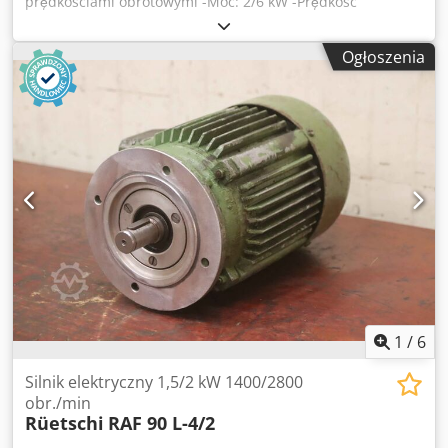
prędkościami obrotowymi -Moc: 2/6 kW -Prędkość
obrotowa: 965/1455 obr. -Wał: Ø 38 mm -Konstrukcja: B3 -
zmiana biegunów -Klasa ochronności: IP 54 -Liczba:
Ogłoszenia
dostępne 3x Crjdpfecnf Hnjx Ab Hsf -Cena: za sztukę -
Wymiary: 480/320/H260 mm -Waga: 69 kg
1
/
6
Silnik elektryczny 1,5/2 kW 1400/2800
obr./min
Rüetschi
RAF 90 L-4/2