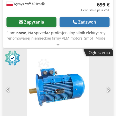
699 €
Wymysłów
60 km
Cena stała plus VAT
Zapytania
Zadzwoń
Stan:
nowe
, Na sprzedaz profesjonalny silnik elektryczny
renomowanej niemieckiej firmy VEM motors GmbH Model
KTTR 132 SX2 Silnik nowy lezal na magazynie nigdy nie byl
uzywany Cjdpfx Abeyv R Rfs Horf Stan bardzo dobry
Ogłoszenia
mozliwe niewielkie slady magazynowania Dane techniczne
Moc 7.5 kW Obroty ok 2880 obr min Napiecie 400 690 V
Czestotliwosc 50 Hz Prad 14.5 8.4 A cos fi 0.86 Stopien
ochrony IP55 Klasa izolacji F Waga ok 57 kg Wykonanie IM
B3 Produkcja Niemcy Zastosowanie maszyny przemyslowe
pompy wentylatory linie produkcyjne automatyka Silnik
solidny i niezawodny idealny do pracy w ciezkich
warunkach przemyslowych