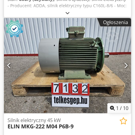
- Producent: ADDA, silnik elektryczny typu C160L-8/6 - Moc:
3,5 kW - Prędkość obrotowa: 720 obr./min Crodpfov Inflox
Ab Hef - Wał: Ø 42 x 110 mm - Konstrukcja: B3 - Stopień
Ogłoszenia
ochrony: IP 55 - Ilość: 3 silniki dostępne - Cena: za sztukę -
Wymiary: 635/320/wys. 410 mm - Waga: 87 kg/szt.
1
/
10
Silnik elektryczny 45 kW
ELIN
MKG-222 M04 P6B-9