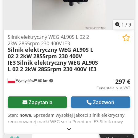
1
/
9
Silnik elektryczny WEG AL90S L 02 2
2kW 2855rpm 230 400V IE3
Silnik elektryczny WEG AL90S L
02 2 2kW 2855rpm 230 400V
IE3
Silnik elektryczny WEG AL90S
L 02 2 2kW 2855rpm 230 400V IE3
297 €
Wymysłów
60 km
Cena stała plus VAT
Zapytania
Zadzwoń
Stan:
nowe
, Sprzedam wysokiej jakosci silnik elektryczny
renomowanej marki WEG seria Premium IE3 Silnik nowy
nieuzywany lezak magazynowy stan bardzo dobry Idealny
do pomp wentylatorow maszyn przemyslowych oraz