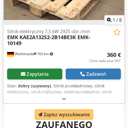
stanie Dostępne 2 sztuki, cena za sztukę
1
/
8
Silnik elektryczny 7,5 kW 2925 obr./min
EMK
KAE2A132S2-2B14BE3K EMK-
10149
360 €
Wiefelstede
760 km
Cena stała plus VAT
Zapytania
Zadzwoń
Stan:
dobry (używany)
, Silnik przekładniowy, silnik
elektryczny, silnik trójfazowy, elektroprzekładnia, silnik
elektryczny z wentylatorem -Producent: EMK, silnik
elektryczny z wentylatorem -Typ: KAE2A132S2-2B14BE3K
EMK-10149 -Moc: 7,5 kW -Prędkość obrotowa: 2925
CERTYFIKAT
Zapisz wyszukiwanie
obr./min -Konstrukcja: wersja B5 -Wał: średnica 38 x 80
ZAUFANEGO
mm -Stopień ochrony: IP 55 Codpfezi N I Tex Ab Herf -
Wentylator: 90 W -Wymiary: 700/300/H345 mm -Waga: 58