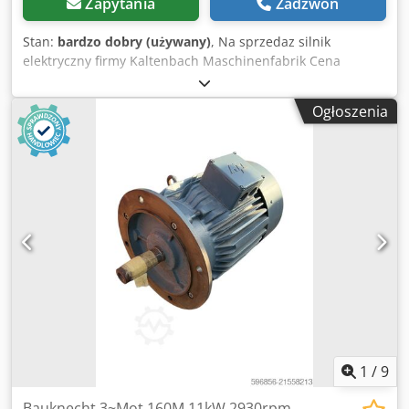
Zapytania
Zadzwoń
Stan:
bardzo dobry (używany)
, Na sprzedaz silnik
elektryczny firmy Kaltenbach Maschinenfabrik Cena
dotyczy 1 sztuki Stan uzywany sprawny Silnik sprawdzony
miernikiem Widoczne normalne slady uzytkowania oraz
Ogłoszenia
magazynowania Cedpfx Abjyv Uvxj Horf Dane techniczne
Producent Kaltenbach Maschinenfabrik Typ DKV 112M 238
4 Silnik trojfazowy Moc 1 7 2 6 kW Napiecie 400 V 50 Hz
Stopien ochrony IP54 Klasa izolacji F Obroty 700 1415 obr
min Silnik wielobiegowy Dahlander Srednica walka okolo
28 mm
1
/
9
Bauknecht 3~Mot 160M 11kW 2930rpm