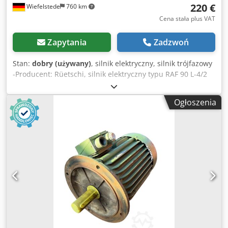
220 €
Wiefelstede
760 km
Cena stała plus VAT
Zapytania
Zadzwoń
Stan:
dobry (używany)
, silnik elektryczny, silnik trójfazowy
-Producent: Rüetschi, silnik elektryczny typu RAF 90 L-4/2
Crodpfsvzx Uqsx Ab Hsf -Moc: 1,5/2 kW -Prędkość:
1400/2800 obr./min -Wał: Ø 22 x 40 mm -Projekt: B5 -
Ogłoszenia
Wymiary: 325/215/H180 mm -Waga: 15,3 kg