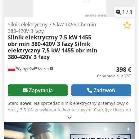
1
/
8
Silnik elektryczny 7,5 kW 1455 obr min
380-420V 3 fazy
Silnik elektryczny 7,5 kW 1455
obr min 380-420V 3 fazy
Silnik
elektryczny 7,5 kW 1455 obr min
380-420V 3 fazy
398 €
Wymysłów
60 km
Cena stała plus VAT
Zapytania
Zadzwoń
Stan:
nowe
, Na sprzedaz silnik elektryczny przemyslowy o
mocy 7,5 kW w wykonaniu kolnierzowym. Csdpfjyv Utkex Ab
Hjrf Silnik pochodzi z zapasow magazynowych, nigdy nie
byl uzywany. Widoczne slady magazynowania oraz
wyrazna rdza na obudowie – stan widoczny na zdjeciach.
Idealny do zastosowan przemyslowych, pomp,