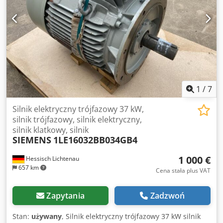
1
/
7
Silnik elektryczny trójfazowy 37 kW,
silnik trójfazowy, silnik elektryczny,
silnik klatkowy, silnik
SIEMENS
1LE16032BB034GB4
1 000 €
Hessisch Lichtenau
657 km
Cena stała plus VAT
Zapytania
Zadzwoń
Stan:
używany
, Silnik elektryczny trójfazowy 37 kW silnik