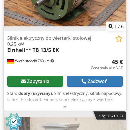
(Δ/Y) Zakres napięcia: 380–420 V Δ / 655–725 V Y
Współczynnik mocy (cos φ): 0,85 Stopień ochrony: IP55
Klasa izolacji: F Cedpszn Awxjfx Ab Hsrf Wykonanie
montażowe: IM B3 Norma: EN 60034 / IEC 38 Kraj
produkcji: Niemcy
1
/
6
Silnik elektryczny do wiertarki stołowej
0,25 kW
Einhell**
TB 13/5 EK
45 €
Wiefelstede
760 km
Cena stała plus VAT
Zapytania
Zadzwoń
Stan:
dobry (używany)
, Silnik elektryczny, silnik napędowy,
silnik - Producent: Einhell, silnik elektryczny z wiertarki
kolumnowej TB 13/5 EK - Moc: 0,25 kW / 1420 obr./min -
Wał: Ø 14 x 30 mm - Ilość: dostępnych 6 silników - Cena: za
Ogłoszenia
sztukę - Wymiary: 185/123/165 mm Credpfx Asw S Tg Tsb
Hof - Waga: 4,6 kg/szt.