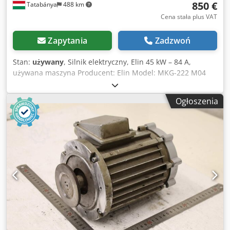
850 €
Tatabánya
488 km
Cena stała plus VAT
Zapytania
Zadzwoń
Stan:
używany
, Silnik elektryczny, Elin 45 kW – 84 A,
używana maszyna Producent: Elin Model: MKG-222 M04
P6B-9 Moc: 45 kW Prąd znamionowy: 84 A Średnica wału:
50 mm Parametry elektryczne: Napięcie zasilania: 400 V
Ogłoszenia
Moc: 45 kW Prąd znamionowy: 84 A Wymiary zewnętrzne:
Csdpfjzmythjx Ab Hjrf Szerokość: 840 mm Głębokość: 450
mm Wysokość: 580 mm