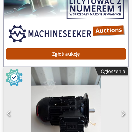
wentylatorow, maszyn i urzadzen produkcyjnych. Dane
techniczne: Moc 7,5 kW Predkosc obrotowa 1455 obr min
Napiece 380–420 V Czestotliwosc 50 Hz Zasilanie 3 fazy Cos
fi 0,86 Stopien ochrony IP55 Klasa izolacji F Waga okolo 65
kg Wykonanie kolnierzowe Wymiary: Srednica kolnierza
okolo 300 mm Srednica walka okolo 38 mm Stan: Nowy
lezal magazynowy Nigdy nie uzywany Widoczna rdza na
korpusie
Zgłoś aukcję
Ogłoszenia