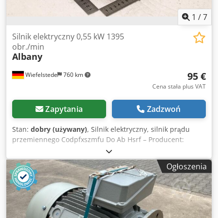
1
/
7
Silnik elektryczny 0,55 kW 1395
obr./min
Albany
95 €
Wiefelstede
760 km
Cena stała plus VAT
Zapytania
Zadzwoń
Stan:
dobry (używany)
, Silnik elektryczny, silnik prądu
przemiennego Codpfxszmfu Do Ab Hsrf – Producent:
Albany, Elektromotor – Moc: 0,55 kW – Prędkość obrotowa:
1395 obr./min – Wał: Ø 14 x 27 mm, z kołem zębatym
Ogłoszenia
stożkowym – Konstrukcja: B14 – Wymiary: 247/158/H190
mm – Waga: 10,6 kg/szt.