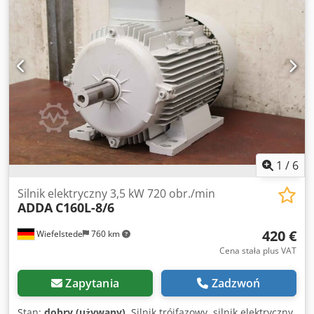
1
/
6
Silnik elektryczny 3,5 kW 720 obr./min
ADDA
C160L-8/6
420 €
Wiefelstede
760 km
Cena stała plus VAT
Zapytania
Zadzwoń
Stan:
dobry (używany)
, Silnik trójfazowy, silnik elektryczny