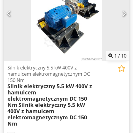
Prąd: 22 A Częstotliwość: 50 Hz Stopień ochrony: IP54 Klasa
izolacji: B Tryb pracy: S1 (ciągła) Cos φ: 0.88 Wykonanie:
IMB5 (kołnierzowe)
1
/
10
Silnik elektryczny 5.5 kW 400V z
hamulcem elektromagnetycznym DC
150 Nm
Silnik elektryczny 5.5 kW 400V z
hamulcem
elektromagnetycznym DC 150
Nm
Silnik elektryczny 5.5 kW
400V z hamulcem
elektromagnetycznym DC 150
Nm