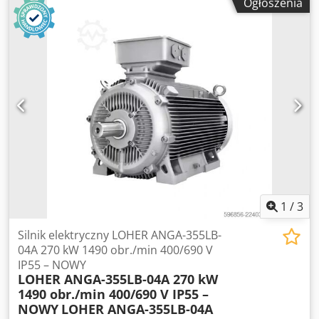
Ogłoszenia
Nneb Horf Napiece 400 690 V Czestotliwosc 50 Hz Klasa
sprawnosci IE2 Stopien ochrony IP55 Tryb pracy S1 Klasa
izolacji F Wykonanie IM B3 Waga okolo 54 kg
1
/
3
Silnik elektryczny LOHER ANGA-355LB-
04A 270 kW 1490 obr./min 400/690 V
IP55 – NOWY
LOHER ANGA-355LB-04A 270 kW
1490 obr./min 400/690 V IP55 –
NOWY
LOHER ANGA-355LB-04A