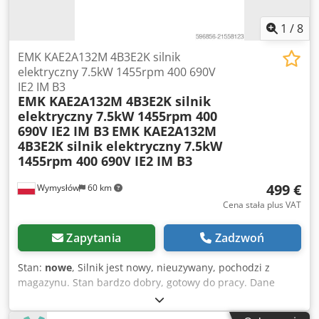
1
/
8
EMK KAE2A132M 4B3E2K silnik
elektryczny 7.5kW 1455rpm 400 690V
IE2 IM B3
EMK KAE2A132M 4B3E2K silnik
elektryczny 7.5kW 1455rpm 400
690V IE2 IM B3
EMK KAE2A132M
4B3E2K silnik elektryczny 7.5kW
1455rpm 400 690V IE2 IM B3
499 €
Wymysłów
60 km
Cena stała plus VAT
Zapytania
Zadzwoń
Stan:
nowe
, Silnik jest nowy, nieuzywany, pochodzi z
magazynu. Stan bardzo dobry, gotowy do pracy. Dane
techniczne Producent EMK Model KAE2A132M 4B3E2K Moc
7.5 kW Predkosc obrotowa 1455 obr min Cjdpfx Aoyv R