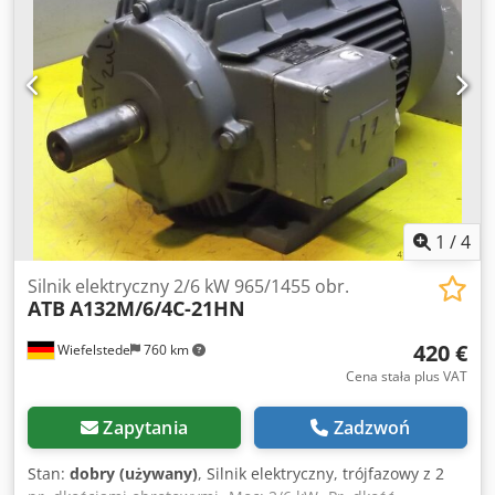
1
/
4
Silnik elektryczny 2/6 kW 965/1455 obr.
ATB
A132M/6/4C-21HN
420 €
Wiefelstede
760 km
Cena stała plus VAT
Zapytania
Zadzwoń
Stan:
dobry (używany)
, Silnik elektryczny, trójfazowy z 2