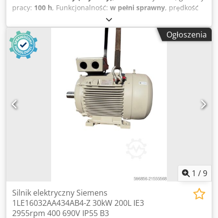
pracy:
100 h
, Funkcjonalność:
w pełni sprawny
, prędkość
obrotowa (min.):
1 490 obr./min
, napięcie wejściowe:
400
V
, częstotliwość wejściowa:
50 Hz
, Silnik elektryczny 200 kW
Ogłoszenia
Credpfx Abon Tntqo Hjf IE4 2024 rok produkcji Gwarancja 6
miesięcy 400v 1490 rpm 315 l
1
/
9
Silnik elektryczny Siemens
1LE16032AA434AB4-Z 30kW 200L IE3
2955rpm 400 690V IP55 B3