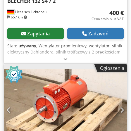
BLECHER
132 S4 / 2
400 €
Hessisch Lichtenau
657 km
Cena stała plus VAT
Zapytania
Zadzwoń
Stan:
używany
, Wentylator promieniowy, wentylator, silnik
elektryczny Dahlandera, silnik trójfazowy z 2 prędkościami
1,6 kW + 6 kW BLECHER Typ 132 S4 / 2 Do odciągu,
chłodzenia lub wentylacji Średnica wirnika wentylatora: Ø
Ogłoszenia
400 mm Szerokość wirnika: 175 mm Średnica wału silnika:
Ø 38 mm Credszinyhspfx Ab Hef Wykonanie silnika:
Dahlander gwiazda / podwójna gwiazda Obroty silnika:
1440 / 2870 obr./min Liczba biegunów: 8 / 4 Moc silnika:
1,6 / 6 kW Zasilanie: 400 V, 50 Hz - Silnik trójfazowy
Dahlandera z 2 prędkościami - Wirnik wentylatora z metalu
- Osłona wirnika z metalu Ø 465 mm - Silnik elektryczny ze
standardową kołnierzową podstawą, otwory montażowe Ø
11,5 / rozstaw 215 x 140 mm Zapotrzebowanie na miejsce
D x S x W: 570 x 465 x 465 mm Waga: 57 kg w dobrym