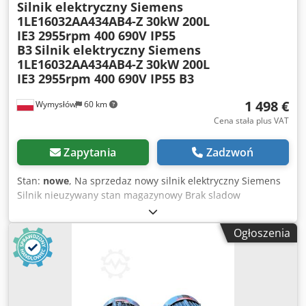
Silnik elektryczny Siemens
1LE16032AA434AB4-Z 30kW 200L
IE3 2955rpm 400 690V IP55
B3
Silnik elektryczny Siemens
1LE16032AA434AB4-Z 30kW 200L
IE3 2955rpm 400 690V IP55 B3
1 498 €
Wymysłów
60 km
Cena stała plus VAT
Zapytania
Zadzwoń
Stan:
nowe
, Na sprzedaz nowy silnik elektryczny Siemens
Silnik nieuzywany stan magazynowy Brak sladow
eksploatacji w pelni sprawny gotowy do pracy Dane
techniczne Producent Siemens Model 1LE16032AA434AB4
Ogłoszenia
Z Moc 30 kW Predkosc obrotowa ok 2955 obr min
Crodpfeyv Inusx Ab Hef Napicie 400 690 V Czestotliwosc 50
Hz Stopien ochrony IP55 Klasa energetyczna IE3 Wielkosc
mechaniczna 200L Typ montazu B3 Solidna konstrukcja
przemyslowa Idealny do maszyn przemyslowych pomp