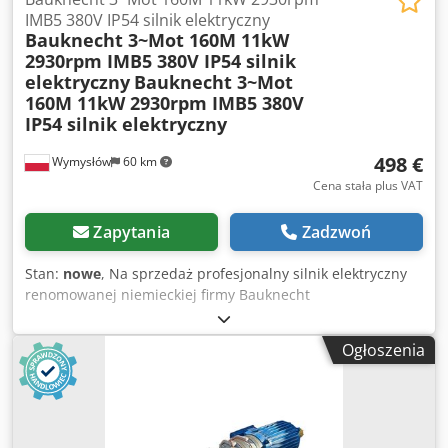
IMB5 380V IP54 silnik elektryczny
Bauknecht 3~Mot 160M 11kW
2930rpm IMB5 380V IP54 silnik
elektryczny
Bauknecht 3~Mot
160M 11kW 2930rpm IMB5 380V
IP54 silnik elektryczny
498 €
Wymysłów
60 km
Cena stała plus VAT
Zapytania
Zadzwoń
Stan:
nowe
, Na sprzedaż profesjonalny silnik elektryczny
renomowanej niemieckiej firmy Bauknecht
Antriebstechnik. Silnik jest nowy – leżak magazynowy. Nie
był używany w pracy, może posiadać jedynie drobne ślady
Ogłoszenia
magazynowania widoczne na zdjęciach. Solidna,
przemysłowa konstrukcja – idealny do wymagających
aplikacji. 🔧 Dane techniczne: Producent: Bauknecht
Antriebstechnik Model: 3~Mot 160M Cjdpfx Aeyv R Tgsb
Hsrf Moc: 11 kW Obroty: 2930 obr/min Napięcie: 380 V