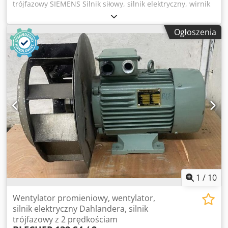
trójfazowy SIEMENS Silnik siłowy, silnik elektryczny, wirnik
klatkowy, silnik asynchroniczny Typ 1LE16032BB034GB4
Wykonanie V1 Wielkość konstrukcyjna 225S Prędkość
Ogłoszenia
obrotowa silnika 1478 obr./min. Pobór prądu 66 amperów
Moc silnika 37 kW Zasilanie 400 V, 50 Hz Średnica wału Ø
60 mm Długość czopa wału 135 mm Szerokość rowka
wpustowego w wale 18 mm Średnica kołnierza 450 mm
Średnica centrująca 350 mm Rozstaw otworów Ø 400 mm -
Silnik kołnierzowy z 8 otworami montażowymi Ø 18 mm
Długość korpusu silnika bez wału 660 mm Długość korpusu
silnika z wałem 800 mm Zapotrzebowanie miejsca D x S x
W 800 x 400 x 570 mm Waga własna 300 kg Crsdpfxezin
Ace Ab Hef Stan bardzo dobry – nowy, nieużywany, z
likwidacji magazynu
1
/
10
Wentylator promieniowy, wentylator,
silnik elektryczny Dahlandera, silnik
trójfazowy z 2 prędkościam