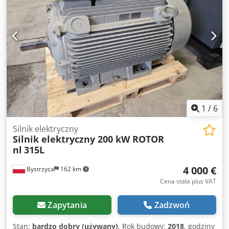
1
/
6
Silnik elektryczny
Silnik elektryczny 200 kW ROTOR
nl
315L
4 000 €
Bystrzyca
162 km
Cena stała plus VAT
Zapytania
Zadzwoń
Stan:
bardzo dobry (używany)
, Rok budowy:
2018
, godziny