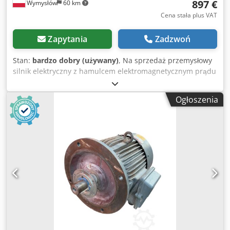
897 €
Wymysłów
60 km
Cena stała plus VAT
Zapytania
Zadzwoń
Stan:
bardzo dobry (używany)
, Na sprzedaż przemysłowy
silnik elektryczny z hamulcem elektromagnetycznym prądu
stałego. Kompletna jednostka napędowa stosowana w
maszynach przemysłowych, suwnicach, wciągarkach,
Ogłoszenia
przenośnikach oraz innych urządzeniach wymagających
zatrzymania wału po wyłączeniu zasilania. Silnik pochodzi z
demontażu maszyny przemysłowej. Stan wizualny bardzo
dobry – normalne ślady użytkowania, technicznie bez
zarzutu. Hamulec elektromagnetyczny zapewnia
natychmiastowe zatrzymanie i blokadę wału, co jest często
stosowane w napędach wymagających wysokiego poziomu
bezpieczeństwa. Crjdpfx Aeyridbeb Hef Dane techniczne
producent silnika: Cantoni typ silnika: 3-fazowy moc: 5.5
kW napięcie: 400 V częstotliwość: 50 Hz prędkość obrotowa:
ok. 950 obr/min stopień ochrony: IP55 klasa izolacji: F
hamulec: prądu stałego (DC) moment hamowania: 150 Nm