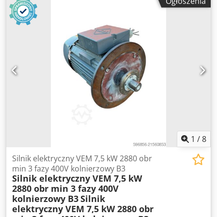
Ogłoszenia
zastosowan warsztatowych ⚙️ Dane techniczne Producent
WEG Model AL90S L 02 Moc 2 2 kW Obroty 2855 rpm
Zasilanie 230 400 V Codpfx Ajyvamnsb Horf Czestotliwosc
50 Hz Prad ok 7 8 4 5 A Klasa sprawnosci IE3 Stopien
ochrony IP55 Tryb pracy S1 Wykonanie flanszowe B5
Srednica walu ok 24 mm Waga ok 22 kg Rok produkcji 2018
1
/
8
Silnik elektryczny VEM 7,5 kW 2880 obr
min 3 fazy 400V kolnierzowy B3
Silnik elektryczny VEM 7,5 kW
2880 obr min 3 fazy 400V
kolnierzowy B3
Silnik
elektryczny VEM 7,5 kW 2880 obr