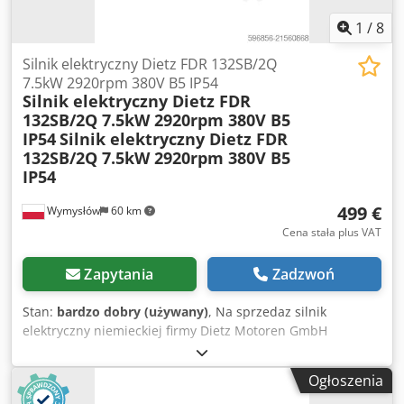
zasilanie hamulca: 180 V / 75 W rok produkcji: 2018
produkcja: UE CENA PODANA ZA 1 SZT.
1
/
8
Silnik elektryczny Dietz FDR 132SB/2Q
7.5kW 2920rpm 380V B5 IP54
Silnik elektryczny Dietz FDR
132SB/2Q 7.5kW 2920rpm 380V B5
IP54
Silnik elektryczny Dietz FDR
132SB/2Q 7.5kW 2920rpm 380V B5
IP54
499 €
Wymysłów
60 km
Cena stała plus VAT
Zapytania
Zadzwoń
Stan:
bardzo dobry (używany)
, Na sprzedaz silnik
elektryczny niemieckiej firmy Dietz Motoren GmbH
Codpfxsyv Uvfe Ab Hsrf Stan uzywany w dobrym stanie
technicznym Silnik sprawny Widoczne slady
Ogłoszenia
magazynowania oraz rdza na obudowie i kolnierzu Stan