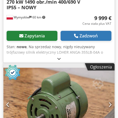
270 kW 1490 obr./min 400/690 V
IP55 – NOWY
9 999 €
Wymysłów
60 km
Cena stała plus VAT
Zapytania
Zadzwoń
Stan:
nowe
, Na sprzedaż nowy, nigdy nieużywany
trójfazowy silnik elektryczny LOHER ANGA-355LB-04A o
mocy 270 kW. Silnik pochodzi z zapasu magazynowego
(NOS – New Old Stock). Nie był montowany ani
Ogłoszenia
eksploatowany. Stan techniczny i wizualny jest bardzo
dobry, mogą występować jedynie drobne ślady
magazynowania. Wyprodukowany w Niemczech,
charakteryzuje się solidną, przemysłową konstrukcją.
Doskonale nadaje się do napędu pomp, wentylatorów,
sprężarek, kruszarek, przenośników oraz innych maszyn
przemysłowych. Dane techniczne: Producent: LOHER
Model: ANGA-355LB-04A Moc: 270 kW Prędkość obrotowa:
1490 obr./min Częstotliwość: 50 Hz Napięcie: 400/690 V