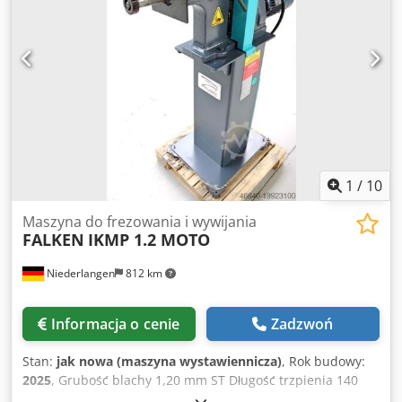
1
/
10
Maszyna do frezowania i wywijania
FALKEN
IKMP 1.2 MOTO
Niederlangen
812 km
Informacja o cenie
Zadzwoń
Stan:
jak nowa (maszyna wystawiennicza)
, Rok budowy:
2025
, Grubość blachy 1,20 mm ST Długość trzpienia 140
mm Średnica walca 62,0 mm Codexaaf Ropfx Af Asrf