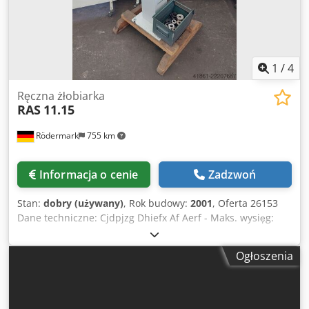
1
/
4
Ręczna żłobiarka
RAS
11.15
Rödermark
755 km
Informacja o cenie
Zadzwoń
Stan:
dobry (używany)
, Rok budowy:
2001
, Oferta 26153
Dane techniczne: Cjdpjzg Dhiefx Af Aerf - Maks. wysięg:
200 mm - Odległość między środkami walców: 50 mm -
Maks. grubość materiału przy wytrzymałości 40 kg/mm²:
Ogłoszenia
1,25 mm - Zapotrzebowanie na miejsce ok.: szer. 300 x wys.
1150 x gł. 500 mm - Waga ok.: 25 kg - Różne rolki żłobiące