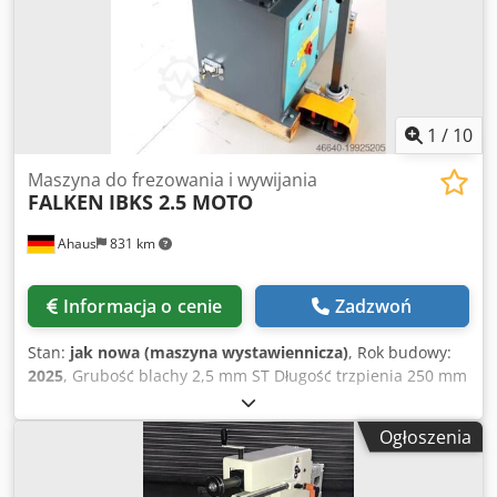
zakres zastosowań dzięki 8 różnym, opcjonalnie
dostępnym parom rolek - Górny wał regulowany
1
/
10
Maszyna do frezowania i wywijania
FALKEN
IBKS 2.5 MOTO
Ahaus
831 km
Informacja o cenie
Zadzwoń
Stan:
jak nowa (maszyna wystawiennicza)
, Rok budowy:
2025
, Grubość blachy 2,5 mm ST Długość trzpienia 250 mm
Średnica walca 96,0 mm Wysięg 160 mm Prędkość
walcowania 6,0 + 13,0 obr./min. Moc całkowita 1,5 kW Waga
Ogłoszenia
350 kg Wymiary dł.-szer.-wys. 1400 x 550 x 1120 mm
Maszyna wystawowa – jak NOWA Nie była jeszcze używana
(!!) Cena specjalna na zapytanie Wyposażenie: - 4 pary