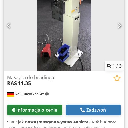
rolek do profilowania i obrzeży w zestawie - Solidna
profilarka z napędzanymi silnikiem rolkami - Dolny wałek z
regulowanym ogranicznikiem - Do efektywnej produkcji
różnych typów przetłoczeń - Wysoka precyzja dzięki
precyzyjnym łożyskom wałów - Czytelny układ elementów
sterujących - Ręczna regulacja górnej rolki - 2 prędkości
gięcia Codexachzjpfx Af Aorf - Wydajny silnik napędowy,
nawet przy pracy ciągłej - 1 mobilny pedał nożny do pracy
w prawo/lewo - Stojak pod maszynę
1
/
3
Maszyna do beadingu
RAS
11.35
Neu-Ulm
755 km
Informacja o cenie
Zadzwoń
Stan:
jak nowa (maszyna wystawiennicza)
, Rok budowy:
2025
, korowarka samojezdna RAS 11.35 Obsługa za