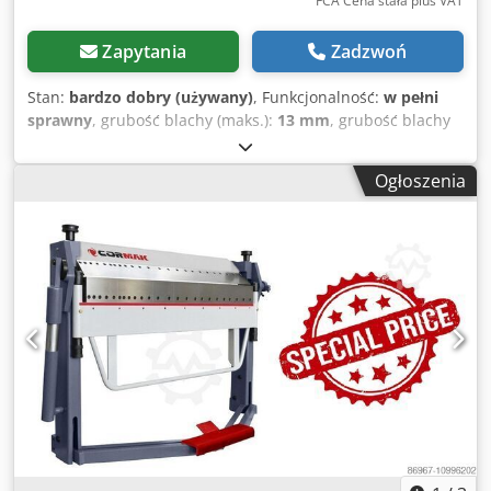
FCA Cena stała plus VAT
Zapytania
Zadzwoń
Stan:
bardzo dobry (używany)
, Funkcjonalność:
w pełni
sprawny
, grubość blachy (maks.):
13 mm
, grubość blachy
stalowej (maks.):
13 mm
, średnica mocowania:
3 000 mm
,
Sprzedam wyoblarkę do dennic stalowych Pullmax F13C.
Ogłoszenia
Maszyna w dobrym stanie, gotowa do pracy. Możliwość
sprawdzenia. Cjdezrt Aaspfx Af Aerf Maksymalna grubość
dennicy 13 mm, Maksymalna średnica 3000 mm.