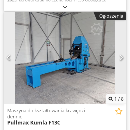
pomocą pedału nożnego Obrót w prawo/lewo za pomocą
pedału nożnego Prędkość obrotowa regulowana
Ogłoszenia
bezstopniowo za pomocą potencjometru Podawanie za
pomocą korby ręcznej W komplecie z 9 parami
standardowych rolek Cjdef Dqldopfx Af Ajrf Przystanek
dzielony Grubość blachy 1,25 mm Odległość środka rolki 50
mm Gardziel 200 mm
1
/
8
Maszyna do kształtowania krawędzi
dennic
Pullmax Kumla
F13C