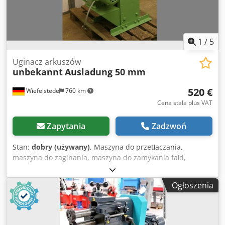
1
/
5
Uginacz arkuszów
unbekannt
Ausladung 50 mm
520 €
Wiefelstede
760 km
Cena stała plus VAT
Zapytania
Zadzwoń
Stan:
dobry (używany)
, Maszyna do przetłaczania,
maszyna do zaginania, maszyna do zamykania fałd,
motoryczna maszyna do przetłaczania - maks. wydajność
blachy: 1,25 mm - napęd elektryczny: 1,1 kW Crjdpeb A
Ogłoszenia
Ncrofx Af Asf - wysięg: 50 mm - wymiary: 900/800/H1100
mm - waga: 250 kg