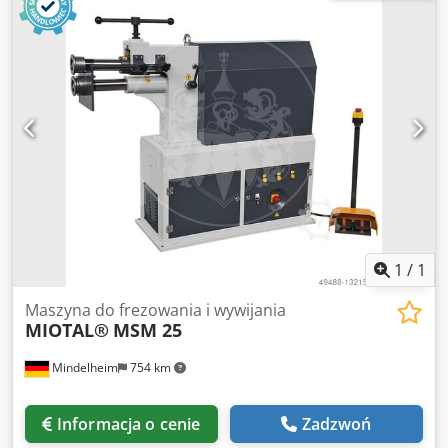
Wyposażenie specjalne: - Równoległe ustawianie górnego
wału z łożyskowanymi wałami roboczymi - Płynnie
regulowany silnik napędowy - Silnikowe ustawianie
górnego wału, regulacja płynna - Regulacja posuwu w
trybie automatycznym z czujnikiem Prowadnica blachy w
wersji stołowej Całkowita waga 6700 kg Oferta skierowana
wyłącznie do przedsiębiorców w rozumieniu § 14 BGB Brak
sprzedaży dla osób prywatnych!
1
/
1
Maszyna do frezowania i wywijania
MIOTAL®
MSM 25
Mindelheim
754 km
Informacja o cenie
Zadzwoń