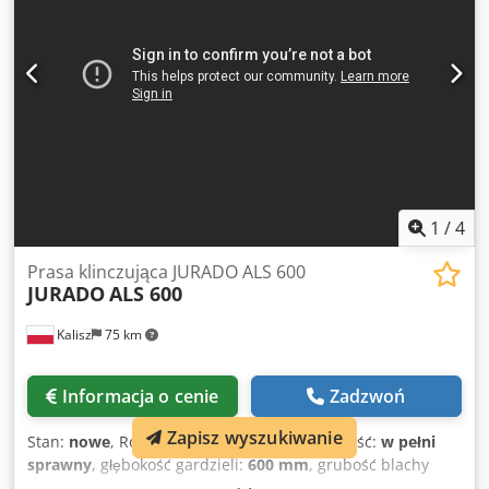
1
/
4
Prasa klinczująca JURADO ALS 600
JURADO
ALS 600
Kalisz
75 km
Informacja o cenie
Zadzwoń
Zapisz wyszukiwanie
Stan:
nowe
, Rok budowy:
2025
, Funkcjonalność:
w pełni
sprawny
, głębokość gardzieli:
600 mm
, grubość blachy
stalowej (maks.):
5 mm
, maks. grubość blachy miedzianej: