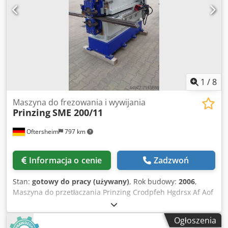
1
/
8
Maszyna do frezowania i wywijania
Prinzing
SME 200/11
Oftersheim
797 km
Informacja o cenie
Zadzwoń
Stan:
gotowy do pracy (używany)
, Rok budowy:
2006
,
Maszyna do przetłaczania Prinzing Crodpfeh Hgdrsx Af Aof
Typ SME 200/11 Rok produkcji 2006 Wysięg 1100 mm Moc
przyłączeniowa 5,5 kW Maks. grubość blachy 1,5 mm VA
Ogłoszenia
(stal nierdzewna) Sterowanie Siemens Siematic OP7