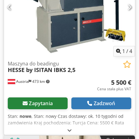
języku NIEMIECKIM lub ANGIELSKIM Wyposażenie zgodnie
z przepisami CE ALTERNATYWA (CENA NA ZAPYTANIE):
Wariant HIBKS 4.0 z hydraulicznym dociskiem górnego
wału
1
/
4
Maszyna do beadingu
HESSE by ISITAN
IBKS 2,5
5 500 €
Austria
473 km
Cena stała plus VAT
Zapytania
Zadzwoń
Stan:
nowe
, Stan: nowy Czas dostawy: ok. 10 tygodni od
zamówienia Kraj pochodzenia: Turcja Cena: 5500 € Rata
leasingowa: 106,15 € Crodpfoynm Najx Af Asf Maks.
grubość blachy - stal konstrukcyjna: 2,5 mm Wysięg: 160