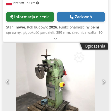
Józefin
152 km
Informacja o cenie
Zadzwoń
Stan:
nowe
, Rok budowy:
2026
, Funkcjonalność:
w pełni
sprawny
, głębokość gardzieli:
350 mm
, średnica wałka:
90
mm
, Najważniejsze zalety: technologia clinching beznitowy
– bez dodatkowych łączników, niskie koszty eksploatacji,
Ogłoszenia
szybki i powtarzalny proces łączenia, intuicyjny ekran
dotykowy HMI, kompaktowa i solidna konstrukcja, zasilanie
230 V / 50 Hz, ciśnienie robocze 6 bar, łatwa obsługa i
konserwacja, idealna do produkcji seryjnej i warsztatowej.
Zastosowanie: wentylacja i HVAC, obudowy metalowe, AGD,
automotive, szafy sterownicze, produkcja komponentów z
blachy. Grubość wałka 90mm, Głębokość gardła 350mm,
Zakres grubości blach ( stal miękka) 2x 0,5-1,2mm, Nacisk
76KN, Zasilanie 230V Ciśnienie powietrza 6 BAR Cjdpfxoy
Rrcro Af Aorf Waga 500kg