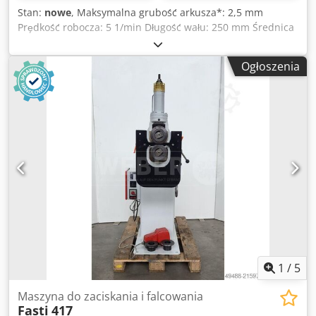
Stan:
nowe
, Maksymalna grubość arkusza*: 2,5 mm
Prędkość robocza: 5 1/min Długość wału: 250 mm Średnica
wału: 65 mm Moc silnika: 1,5 kW Podłączenie: 400 V Waga,
około: 400 kg * Wytrzymałość materiału 400 N/mm2 bez
Ogłoszenia
ogranicznika Cechy: - Rozszerzony zakres zastosowań
dzięki 8 różnym parom rolek dostępnych jako opcja. -
Górny wałek z szybką regulacją i stabilnym mocowaniem -
Regulowana osiowo płyta oporowa zapewniająca wysoką
dokładność powtarzania - Obsługa za pomocą pedału
nożnego, dzięki czemu obie ręce są wolne do trzymania
obrabianego przedmiotu - Mocny silnik napędowy do
obróbki blachy o grubości do 2,5 mm - Wysoka dokładność
dzięki precyzyjnie łożyskowanym wałkom - Do
ekonomicznej produkcji różnego rodzaju listew Zakres
dostawy: - Rolki do bobinowania Cedpfx Afopxl U Tj Aorf -
Mobilny panel sterowania z pedałem nożnym - Ogranicznik
przedmiotu obrabianego - Klucz do rolek
1
/
5
Maszyna do zaciskania i falcowania
Fasti
417