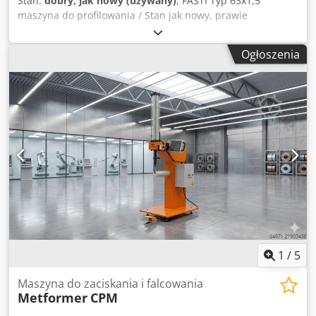
Stan:
dobry, jak nowy (używany)
, FASTI Typ 63x1,5
maszyna do profilowania / Stan jak nowy, prawie
nieużywana - Oznaczenie CE Crjdpsziviksfx Af Asf - Górna
rolka profilująca regulowana hydraulicznie - Panel
Ogłoszenia
sterowania - Różne narzędzia do profilowania - Agregat
hydrauliczny - Dokumentacja Wymiary: Dł x Szer x Wys /
Waga 1200 kg Zastrzeżenie możliwych pomyłek lub błędów
w opisie
1
/
5
Maszyna do zaciskania i falcowania
Metformer
CPM