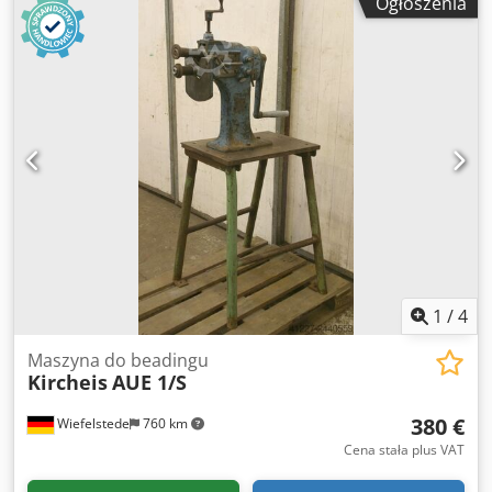
Ogłoszenia
mm Długość wału: 250 nm Liczba narzędzi: 4 szt. Średnica
walca: 96 mm Prędkość obrotowa: 13 obr./min Długość:
1475 mm Szerokość: 550 mm Wysokość: 1200 mm Waga:
320 kg Reduktor z samohamownym silnikiem Pedal nożny
do pracy w przód/tył Regulowany wał dolny Wały stalowe z
łożyskami z brązu 4 komplety walców Stelaż Instrukcja
obsługi w języku NIEMIECKIM lub ANGIELSKIM
Wyposażenie zgodne z przepisami CE ALTERNATYWA
(CENA NA ZAPYTANIE): HIBKS 2,5 z hydraulicznym
dociskiem górnego walca
1
/
4
Maszyna do beadingu
Kircheis
AUE 1/S
380 €
Wiefelstede
760 km
Cena stała plus VAT