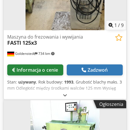
1
/
9
Maszyna do frezowania i wywijania
FASTI
125x3
Goldenstedt
734 km
Informacja o cenie
Zadzwoń
Stan:
używany
, Rok budowy:
1993
, Grubość blachy maks. 3
mm Odległość między środkami walców 125 mm Wysięg
maks. 500 mm Waga ok. 500 kg Grubość materiału przy
wytrzymałości 40 kg/mm²: maks. 3 mm Crsdpfx Afey Iha Uj
Ogłoszenia
Aof Wysięg: 500 mm Głębokość robocza: 450 mm Ręczne
ustawianie górnego walca Odległość między walcami: 125
mm Płynna prędkość robocza: 3–15 m/min Osłona
ogranicznika W zestawie 1 para rolek Bieg prawo/lewo