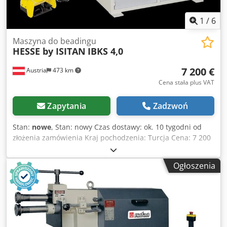
1
/
6
Maszyna do beadingu
HESSE by ISITAN
IBKS 4,0
7 200 €
Austria
473 km
Cena stała plus VAT
Zapytania
Zadzwoń
Stan:
nowe
, Stan: nowy Czas dostawy: ok. 10 tygodni od
złożenia zamówienia Kraj pochodzenia: Turcja Cena: 7 200
€ Rata leasingowa: 138,96 € Csdpeynm Ngsfx Af Aerf Maks.
grubość blachy – stal konstrukcyjna: 4 mm Wysięg: 200 mm
Ogłoszenia
Długość fali: 300 nm Liczba narzędzi: 4 szt. Średnica walca:
126 mm Prędkość obrotowa: 10 obr/min Długość: 1475 mm
Szerokość: 550 mm Wysokość: 1200 mm Waga: 460 kg Silnik
redukcyjny z samohamowaniem Pedal nożny do ruchu w
przód/tył Regulowany dolny wał Wały stalowe z łożyskami z
brązu 4 zestawy wałów Podstawa Instrukcja obsługi w