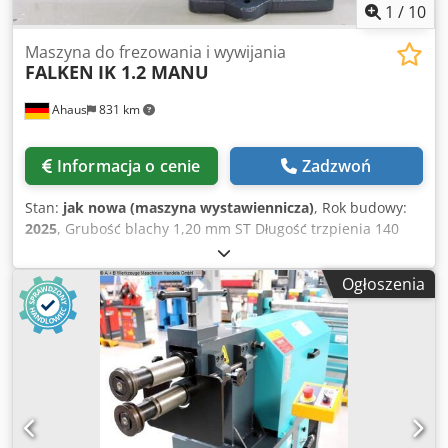
1
/
10
Maszyna do frezowania i wywijania
FALKEN
IK 1.2 MANU
Ahaus
831 km
Informacja o cenie
Zadzwoń
Stan:
jak nowa (maszyna wystawiennicza)
, Rok budowy:
2025
, Grubość blachy 1,20 mm ST Długość trzpienia 140
mm Średnica walca 62,0 mm Wysięg 100 mm Całkowite
zapotrzebowanie na moc ręczne kW Waga maszyny ok.
Ogłoszenia
50,0 kg Zapotrzebowanie na miejsce ok. 560 x 220 x 500
mm Maszyna wystawowa - jak NOWA Jeszcze nie była
używana (!!) Cena specjalna na zapytanie Codpfjxacilox Af
Ajrf Opis: - W zestawie 8 par rolek do przetłaczania i
zaginania - Do ekonomicznej produkcji różnych typów
przetłoczeń - Wysoka precyzja dzięki precyzyjnym łożyskom
wałów - Dolny wał z regulowanym ogranicznikiem -
Stabilna, nowoczesna konstrukcja odlewana - Poszerzony