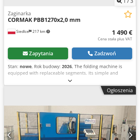
1
/
3
Zaginarka
CORMAK
PBB1270x2,0 mm
1 490 €
Siedlce
217 km
Cena stała plus VAT
Zapytania
Zadzwoń
Stan:
nowe
, Rok budowy:
2026
, The folding machine is
equipped with replaceable segments. Its simple and
durable design ensures high operating comfort and a wide
range of applications. Machine Characteristics The folder
Ogłoszenia
is equipped with replaceable segments both on the upper
and lower parts, providing exceptionally wide versatility for
bending large components as well as small parts. The
segments are made of high-strength cast-iron alloys,
resistant to deformation and extremely durable. The
simple construction ensures comfortable operation and
broad practical usability. The smallest segment that can be
mounted is 25 mm and the largest 270 mm. Their