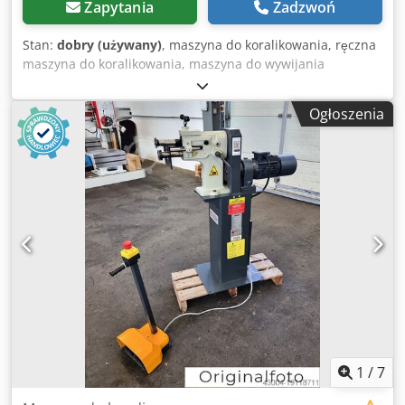
Zapytania
Zadzwoń
Stan:
dobry (używany)
, maszyna do koralikowania, ręczna
maszyna do koralikowania, maszyna do wywijania
kołnierzy, maszyna do zamykania szwów, ręczna maszyna
do koralikowania Credpocmtntefx Af Asf -maks. Pojemność
Ogłoszenia
arkusza: 1,0 mm -Wysokość projekcji: 200 mm - Uchwyt na
narzędzia: Ø 24 mm -Płyta oporowa: regulowana -Wymiary:
750/700/H1500 mm -Waga: 120 kg
1
/
7