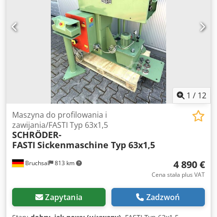
przez przełącznik nożny
1
/
12
Maszyna do profilowania i
zawijania/FASTI Typ 63x1,5
SCHRÖDER-
FASTI
Sickenmaschine Typ 63x1,5
4 890 €
Bruchsal
813 km
Cena stała plus VAT
Zapytania
Zadzwoń