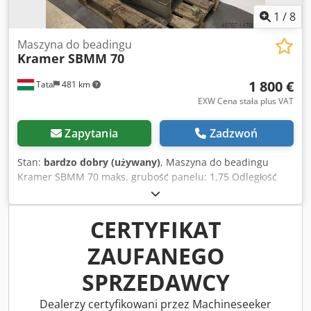
1
/
8
Maszyna do beadingu
Kramer SBMM 70
1 800 €
Tata
481 km
EXW Cena stała plus VAT
Zapytania
Zadzwoń
Stan:
bardzo dobry (używany)
, Maszyna do beadingu
Kramer SBMM 70 maks. grubość panelu: 1,75 Odległość
między środkami cylindrów: 70 mm Maksymalna głębokość
robocza: 280 mm Moc napędu: 1,1 kW Prędkość robocza:
4,5/9 metrów/minutę Stała. Prędkość robocza Cedpfx Afora
CERTYFIKAT
Nw Ij Aerf z napędem bezstopniowym: 2,5-21 mm Średnica
ZAUFANEGO
wału: 28 mm Waga: 190 kg
SPRZEDAWCY
Dealerzy certyfikowani przez Machineseeker