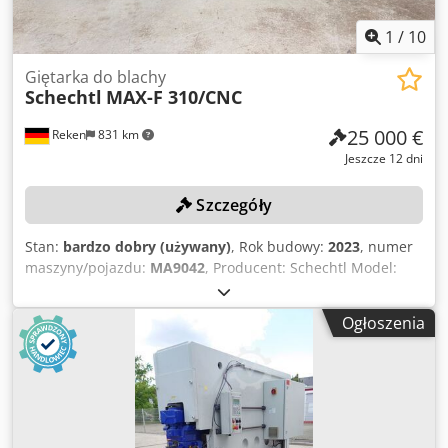
1
/
10
Giętarka do blachy
Schechtl
MAX-F 310/CNC
25 000 €
Reken
831 km
Jeszcze 12 dni
Szczegóły
Stan:
bardzo dobry (używany)
, Rok budowy:
2023
, numer
maszyny/pojazdu:
MA9042
, Producent: Schechtl Model:
MAX-F 310/CNC Rok produkcji: 2023 Cjdpfx Afozpw Iho Asrf
Numer seryjny maszyny: MA9042
Ogłoszenia