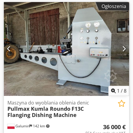
Ogłoszenia
1
/
8
Maszyna do wyoblania oblenia denic
Pullmax Kumla Roundo
F13C
Flanging Dishing Machine
36 000 €
Galumin
142 km