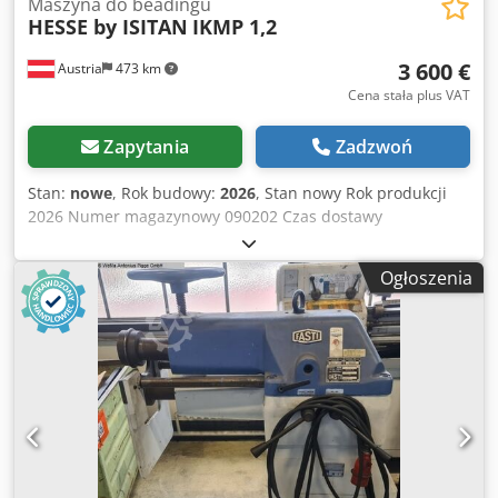
Maszyna do beadingu
HESSE by ISITAN
IKMP 1,2
3 600 €
Austria
473 km
Cena stała plus VAT
Zapytania
Zadzwoń
Stan:
nowe
, Rok budowy:
2026
, Stan nowy Rok produkcji
2026 Numer magazynowy 090202 Czas dostawy
natychmiastowy, sprzedaż pośrednia zastrzeżona Kraj
pochodzenia Turcja Cena 3 600 € Na magazynie 1 szt.
Ogłoszenia
Maks. grubość blachy – stal konstrukcyjna 1,2 mm Wysięg
100 mm Długość wału 140 mm Liczba narzędzi 8 szt.
Średnica walca 62 mm Codpfewirx Djx Af Aerf Silnik 0,75
kW Obroty 32 obr./min Długość 900 mm Szerokość 450 mm
Wysokość 1350 mm Waga 135 kg Stabilny korpus odlewany
Silnik z hamulcem Sterowanie pedałem nożnym
Regulowany dolny wał 8 zestawów wałków Podstawa
Instrukcja obsługi w języku NIEMIECKIM lub ANGIELSKIM