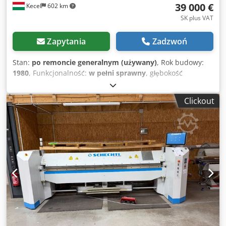
39 000 €
Kecel
602 km
SK plus VAT
Zapytania
Zadzwoń
Stan:
po remoncie generalnym (używany)
, Rok budowy:
1980
, Funkcjonalność:
w pełni sprawny
, głębokość
gardzieli:
2 700 mm
, grubość blachy (maks.):
13 mm
,
grubość blachy stalowej (maks.):
13 mm
, masa całkowita:
Clickout
2 120 kg
, całkowita szerokość:
1 200 mm
, całkowita
długość:
4 500 mm
, całkowita wysokość:
2 000 mm
,
wymagania dotyczące wysokości:
2 300 mm
, wymagana
długość przestrzeni:
4 800 mm
, napięcie wejściowe:
400 V
,
waga przedmiotu obrabianego (maks.):
2 000 kg
,
Oferujemy do sprzedaży odnowioną, w doskonałym stanie,
maszynę do obróbki krawędzi Pullmax Kumla F13C,
przeznaczoną do gięcia i formowania krawędzi. Crjdpfxjy
Tni Te Af Ajf Maszyna umożliwia gięcie krawędzi oraz
formowanie wypukłych i wklęsłych zakończeń blach ze stali
węglowej o grubości do 13 mm oraz blach ze stali
nierdzewnej o grubości do 10 mm!