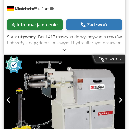
Mindelheim
754 km
Informacja o cenie
Zadzwoń
Stan:
używany
, Fasti 417 maszyna do wykonywania rowków
i obrzeży z napędem silnikowym i hydraulicznym dosuwem
górnego wału Stan używany Dane techniczne Typ 125/3
Wydajność 3,0 mm Odstęp między osiami wałków 125 mm
Ogłoszenia
Wysięg 500 mm Głębokość robocza 430 mm Napęd 2
(standard) 1,5/2,5 kW Napęd 3 3,0 kW Napęd hydrauliczny
0,75 kW Szczegóły bez wałków Crodpfxeyxdl Ij Af Aof bez
ogranicznika silnik z przekładnią, możliwość zmiany
biegunów, V06/12 m/min.