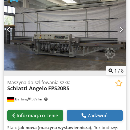
1
/
8
Maszyna do szlifowania szkła
Schiatti Angelo
FPS20RS
Barbing
589 km
Informacja o cenie
Zadzwoń
Stan:
jak nowa (maszyna wystawiennicza)
, Rok budowy: