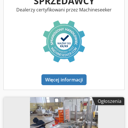
SPRZEDAWCY
nacisku podczas cięcia możliwość cięcia szkła
Dealerzy certyfikowani przez Machineseeker
laminowanego
Więcej informacji
Ogłoszenia