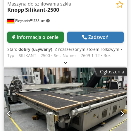
Maszyna do szlifowania szkła
Knopp
Silikant-2500
Pleystein
538 km
Informacja o cenie
Zadzwoń
Stan:
dobry (używany)
, Z rozszerzonym stołem rolkowym •
Typ – SILIKANT – 2500 • Ser. Numer – 7609 1-12 • Rok
budowy – 2001 • Rozmiar taśmy – 100 x 2500 • Stół rolkowy
(długość całkowita) 4,10 m × 0,55 m • Część środkowa – 1,20
Ogłoszenia
m • Boki 2 x 1,45 m • Wysokość – 1,02 m Cedpfxouqlc No Ag
Seha • Cena na zapytanie