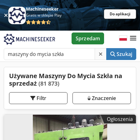
Machineseeker
Do aplikacji
Gratis w sklepie Play
Sprzedam
Szukaj
Używane Maszyny Do Mycia Szkła na
sprzedaż
(81 873)
Filtr
Znaczenie
Ogłoszenia