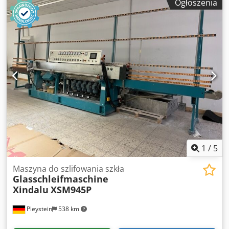
Ogłoszenia
wyposażona w pełną elektroniczną kontrolę procesu,
stanowi naturalną ewolucję mechanicznej serii T i została
opracowana głównie do produkcji żarówek oświetleniowych
z szkła sodowo-wapniowego. Dodatkowo maszyna może
być wykorzystywana do produkcji drobnych artykułów
zarówno ze szkła sodowo-wapniowego, jak i
borokrzemowego. T36E wyposażona jest w 36 głowic
dmuchających i może pracować z 36 lub 18 głowicami
roboczymi.
1
/
5
Maszyna do szlifowania szkła
Glasschleifmaschine
Xindalu
XSM945P
Pleystein
538 km