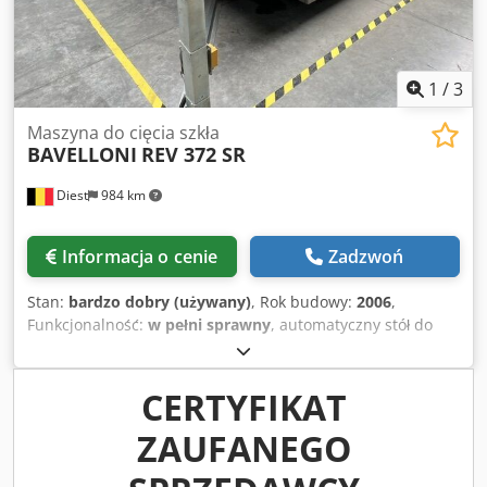
1
/
3
Maszyna do cięcia szkła
BAVELLONI
REV 372 SR
Diest
984 km
Informacja o cenie
Zadzwoń
Stan:
bardzo dobry (używany)
, Rok budowy:
2006
,
Funkcjonalność:
w pełni sprawny
, automatyczny stół do
cięcia szkła, przeznaczony do cięcia szkła o wymiarach
zbliżonych do połowy formatu „jumbo”: 3710 x 2600 mm
wymiary maszyny: 3400 x 4250 mm całkowita moc: 19 kW
CERTYFIKAT
grubość szkła: 3–19 mm tolerancja cięcia: +/- 0,25 mm
ZAUFANEGO
masa: 1900 kg Csdpfx Ajzlpl Dsg Soha możliwość cięcia folii
i skanowania szablonu za pomocą lasera automatyczne
odczytywanie grubości szkła automatyczna regulacja siły