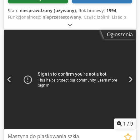
Stan:
niesprawdzony (używany)
, Rok budowy:
1994
,
Funkcjonalność:
nieprzetestowany
, Część izolinii Lisec o
wymiarach 2,5 x 2,0 m, 1992-1994, składająca się z: RSV-
27/25, 1992, strefa ustawiania ram PSL-25/20, 1994,
Ogłoszenia
miejsce zbiórki Chsdpfx Agjrtp D Ao Soa Obie maszyny są
gotowe do pracy i można je obejrzeć w naszym magazynie
w Hofkirchen/Austria po wcześniejszym umówieniu się.
1
/
9
Maszyna do piaskowania szkła