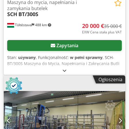
Maszyna do mycia, napełniania i
zamykania butelek
SCH
BT/300S
20 000 €
Töltéstava
488 km
35 000 €
EXW Cena stała plus VAT
Zapytania
Stan:
używany
, Funkcjonalność:
w pełni sprawny
, SCH-
BT/300S Maszyna do Mycia, Napełniania i Zakręcania Butli
SCH-BT/300S to w pełni zautomatyzowana maszyna
przeznaczona do mycia, dezynfekcji, płukania, napełniania
Ogłoszenia
oraz zakręcania 18,9-litrowych (5-galonowych) butli na
wodę. System integruje wieloetapowy proces czyszczenia z
automatyczną manipulacją butlami, ich napełnianiem i
zakręcaniem, co gwarantuje wysoki poziom higieny oraz
niezawodną pracę przy produkcji wody butelkowanej.
Specyfikacja techniczna * Wydajność: 200–300 butli/godz.
(w zależności od ustawień cyklu mycia) Chjdpfxszb Rmvo
Ag Soa * Czas mycia: Regulowany w zakresie od 40 do 120