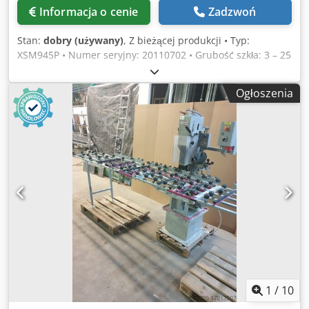
Informacja o cenie
Zadzwoń
Stan:
dobry (używany)
, Z bieżącej produkcji • Typ:
XSM945P • Numer seryjny: 20110702 • Grubość szkła: 3 – 25
mm • 9 wrzecion • Min. wymiary szkła: 80 x 80 mm • Rok
budowy: 2011 • Dostępne filmy: • Wartości połączenia: 400
Ogłoszenia
V, 50 Hz, 40 A, 20 kW Chsdpfxjq Abyvs Ag Ssa • Cena
specjalna 4000 €
1
/
10