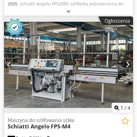
2025
, Schiatti Angelo FPS20RS szlifierka jednostronna do
prostych krawędzi ze zmienną szerokością obszycia 6x
wrzeciono powierzchniowe (3x diamentowe, 2x polerka, 1x
Ogłoszenia
polerka cerowa) 4x wrzeciono do krawędzi (2x diament, 2x
polerka) - Grubość szkła 3-30 mm - Minimalne wymiary 50 x
50 mm - Maksymalnie. waga ładunku 1000 kg - Wysokość
robocza 812 mm - solidny i trwały przenośnik płytkowy
prowadzony na łożyskach kulkowych - Automatyczna
regulacja grubości poprzez sterowanie PLC Chodpfswd E
Rpex Ag Sea - Tacka zbiorcza na ścieki - Wylot i wlot 2
metry - Długość całkowita 7582 mm
1
/
4
Maszyna do szlifowania szkła
Schiatti Angelo
FPS-M4