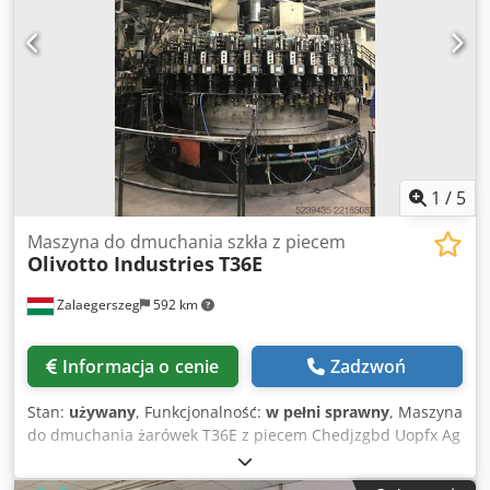
Seha
1
/
5
Maszyna do dmuchania szkła z piecem
Olivotto Industries
T36E
Zalaegerszeg
592 km
Informacja o cenie
Zadzwoń
Stan:
używany
, Funkcjonalność:
w pełni sprawny
, Maszyna
do dmuchania żarówek T36E z piecem Chedjzgbd Uopfx Ag
Sea Olivotto Industries to wiodący producent maszyn do
dmuchania. Elektroniczna maszyna do dmuchania T36E,