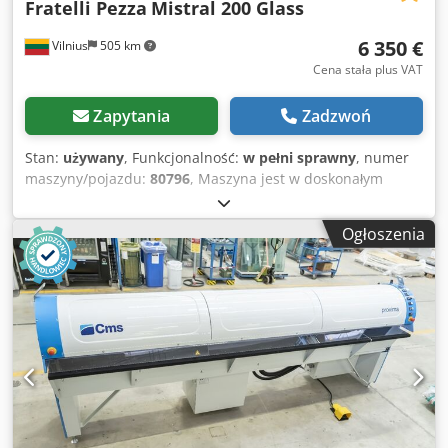
Fratelli Pezza
Mistral 200 Glass
6 350 €
Vilnius
505 km
Cena stała plus VAT
Zapytania
Zadzwoń
Stan:
używany
, Funkcjonalność:
w pełni sprawny
, numer
maszyny/pojazdu:
80796
, Maszyna jest w doskonałym
stanie, w pełni sprawna, wymaga demontażu na miejscu w
Wilnie na Litwie. Sprzedawca oferuje demontaż, załadunek
Ogłoszenia
na ciężarówkę oraz dostawę. Codpfevddplsx Ag Sjha