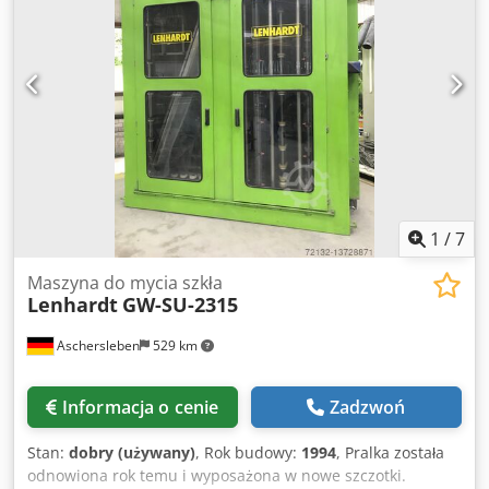
1
/
7
Maszyna do mycia szkła
Lenhardt
GW-SU-2315
Aschersleben
529 km
Informacja o cenie
Zadzwoń
Stan:
dobry (używany)
, Rok budowy:
1994
, Pralka została
odnowiona rok temu i wyposażona w nowe szczotki.