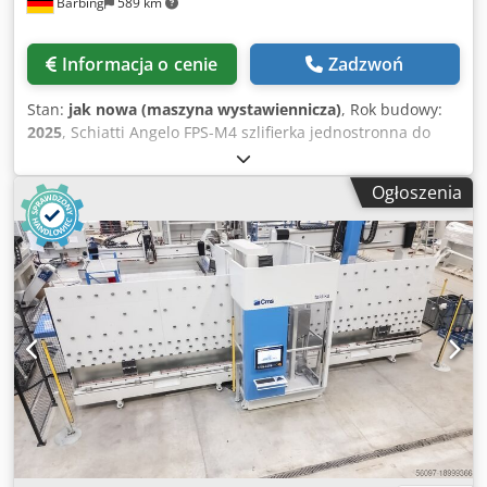
Barbing
589 km
Informacja o cenie
Zadzwoń
Stan:
jak nowa (maszyna wystawiennicza)
, Rok budowy:
2025
, Schiatti Angelo FPS-M4 szlifierka jednostronna do
krawędzi prostych z obszyciem 2x wrzeciona
powierzchniowe (1x diament, 1x polerka) 2x wrzeciono do
Ogłoszenia
obszywania krawędzi (2x polerka) Cedpfx Agewd E D Ne
Ssha - Grubość szkła 3-20 mm - Minimalne wymiary 60 x 60
mm - Maksymalnie. waga ładunku 150 kg - Wysokość
robocza 830 mm - solidny i trwały przenośnik płytkowy
prowadzony na łożyskach kulkowych - ręczna regulacja
grubości - Tacka zbiorcza na ścieki - Wyjście i wlot 1,2
metra - Długość całkowita 4455 mm