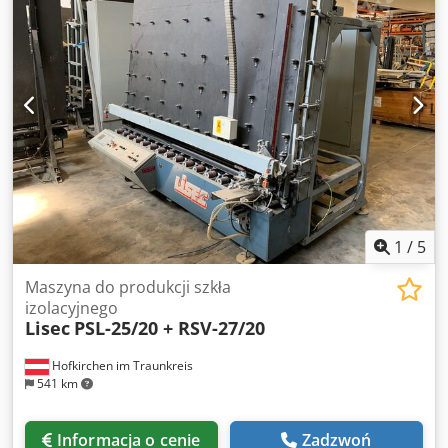
description: internal charger, unused, works on battery,
batteries included; W POLSCE NA MAGAZYNIE Chjdpfoh
Nuy Aex Ag Sja
1
/
5
Maszyna do produkcji szkła
izolacyjnego
Lisec
PSL-25/20 + RSV-27/20
Hofkirchen im Traunkreis
541 km
Informacja o cenie
Zadzwoń