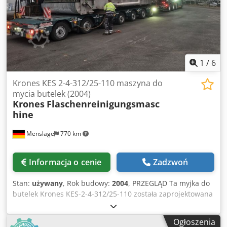
1
/
6
Krones KES 2-4-312/25-110 maszyna do
mycia butelek (2004)
Krones
Flaschenreinigungsmasc
hine
Menslage
770 km
Informacja o cenie
Zadzwoń
Stan:
używany
, Rok budowy:
2004
, PRZEGLĄD Ta myjka do
butelek Krones KES-2-4-312/25-110 została zaprojektowana
do przemysłowego mycia szklanych butelek zwrotnych w
liniach rozlewniczych napojów. Maszyna przystosowana
Ogłoszenia
jest do 25 butelek w jednym rzędzie i osiąga wydajność do