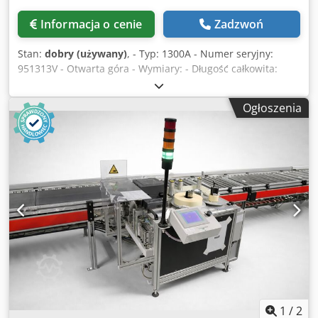
Informacja o cenie
Zadzwoń
Stan:
dobry (używany)
, - Typ: 1300A - Numer seryjny:
951313V - Otwarta góra - Wymiary: - Długość całkowita:
4900 mm - Głębokość: 1100 mm - Wysokość 2300 mm -
Pralka 2100 mm - Wlot 1400 mm - Wylot: 1400 mm -
Ogłoszenia
Wysokość prania: 1500 mm Chedpfx Ajq Ec D Tjg Ssa - 2
pary szczotek - Podłączone obciążenia: 380V, 50Hz, 11kW -
Cena na zapytanie
1
/
2