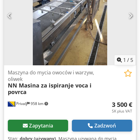
1
/
5
Maszyna do mycia owoców i warzyw,
oliwek
NN Masina za ispiranje voca i
povrca
3 500 €
Privalj
958 km
SK plus VAT
Zapytania
Zadzwoń
Stan:
dobry (używany)
, Maszyna używana do mycia