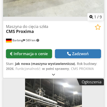
1
/
9
Maszyna do cięcia szkła
CMS
Proxima
Barbing
589 km
Informacja o cenie
Zadzwoń
Stan:
jak nowa (maszyna wystawiennicza)
, Rok budowy:
2026
, Funkcjonalność:
w pełni sprawny
, CMS PROXIMA
półautomatyczna szlifierka do krawędzi szkła Samodzielne
urządzenie lub możliwość instalacji przy stole tnącym
Ogłoszenia
Maks. długość obróbki na jedno szlifowanie: 2 700 mm
(możliwość załadunku większych tafli) Obrabiana grubość
szkła: 4–19 mm Suche szlifowanie krawędzi szkła, wydajne i
bez zużycia. Urządzenie może pracować samodzielnie lub
być zintegrowane ze stołem do cięcia. Csdpoza Eh Eefx Ag