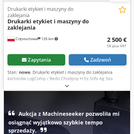
Drukarki etykiet i maszyny do
zaklejania
Drukarki etykiet i maszyny do
zaklejania
2 500 €
Częstochowa
126 km
SK plus VAT
Zapytania
Zadzwoń
Stan:
nowe
, Drukarki etykiet i maszyny do zaklejania
kartonów LogComp / Bedo Chodpoy H Ex Sofx Ag Sea
Aukcja z Machineseeker pozwoliła mi
osiągnąć wyjątkowo szybkie tempo
sprzedaży.