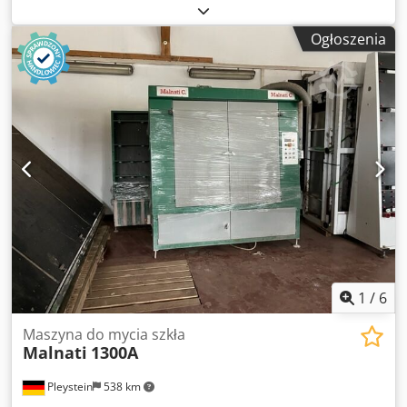
Szczotki do prania są w bardzo dobrym stanie! 8 szczotek,
Bez wlotu i wylotu, Z szafą sterowniczą i wentylatorem
Ogłoszenia
suszarki, Kierunek pracy: od prawej do lewej, Wysokość
mycia 2,3 m, Grubość szkła: 4-15 mm, Cjdeqc Udiepfx Ag
Ssha Szerokość: 2900 mm, głębokość: 1100 mm, wysokość:
3400 mm.
1
/
6
Maszyna do mycia szkła
Malnati
1300A
Pleystein
538 km