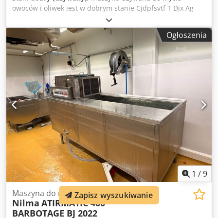
owoców i oliwek jest w dobrym stanie Cjdpfsvtf T Djx Ag
Sjha
Ogłoszenia
1
/
9
Maszyna do mycia warzyw
Zapisz wyszukiwanie
Nilma
ATIRMATIC 400
BARBOTAGE BJ 2022