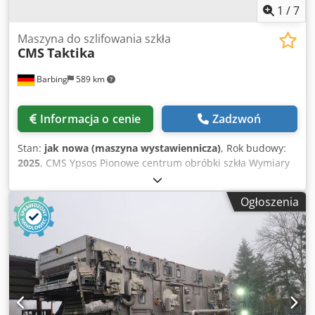
1
/
7
Maszyna do szlifowania szkła
CMS
Taktika
Barbing
589 km
Informacja o cenie
Zadzwoń
Stan:
jak nowa (maszyna wystawiennicza)
, Rok budowy:
2025
, CMS Ypsos Pionowe centrum obróbki szkła Wymiary
obróbki: Maks. długość szkła: 3100 mm Maks. wysokość
szkła: 2000 mm Min. długość szkła: 320 mm Min. wysokość
Ogłoszenia
szkła: 220 mm Grubość szkła: 4-15 mm Wyposażenie
wliczone w cenę: - 2x grupa ssąca z 2 przyssawkami
próżniowymi każda - Elektrowrzeciono 6 kW 0-12 000
obr./min - Magazynek z 12 i 11 pozycjami narzędzi
Cedpfowd Ichjx Ag Seha - Tylna jednostka wiertnicza -
CAD/CAM - Centralne smarowanie