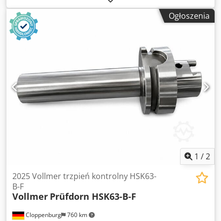
Hb Tjkpeck Nie wiemy, co jest problemem!
Ogłoszenia
1
/
2
2025 Vollmer trzpień kontrolny HSK63-
B-F
Vollmer
Prüfdorn HSK63-B-F
Cloppenburg
760 km