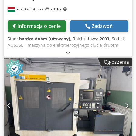
Szigetszentmiklós
510 km
Informacja o cenie
Zadzwoń
Stan:
bardzo dobry (używany)
, Rok budowy:
2003
, Sodick
AQ535L – maszyna do elektroerozyjnego cięcia drutem
(EDM) Rok produkcji: 2007 5 osi Szczegóły techniczne: Skok
osi X: 550 mm Skok osi Y: 350 mm Skok osi Z: 300 mm Skok
Ogłoszenia
osi U/V: 80/80 mm Wymiary stołu roboczego: 790 x 500 mm
Dcodpfx Aozqzznskpek Maksymalna dopuszczalna waga
obrabianego elementu: 800 kg Wymiary zbiornika
roboczego (szerokość x głębokość): 1100 x 720 mm
Odległość od podłogi do górnej powierzchni stołu: 1005
mm Wymiary obrabianego elementu: Maksymalna
wysokość obrabianego elementu: 290 mm System drutowy:
• Kąt stożka: 20° / 80 mm • Napięcie drutu: od 300 g do
2300 g • Maksymalna prędkość posuwu drutu: 250 mm/s •
Maksymalna waga szpuli z drutem: 6 kg • Zbiornik
dielektryczny: • Wymiary zewnętrzne (szerokość x głębokość
x wysokość): 640 x 2400 x 1843 mm • Waga pustego