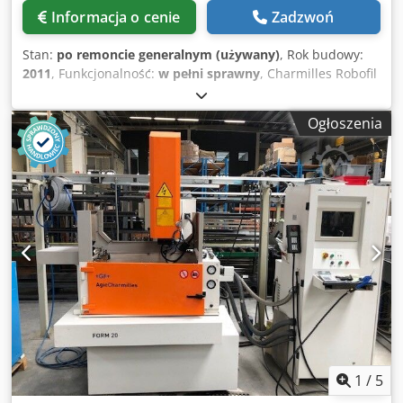
Informacja o cenie
Zadzwoń
Stan:
po remoncie generalnym (używany)
, Rok budowy:
2011
, Funkcjonalność:
w pełni sprawny
, Charmilles Robofil
440 CCS Rok produkcji: 2011 Sterownik Charmilles
Millenium Przemieszczenia (X / Y / Z): 550 x 350 x 400 mm
Ogłoszenia
Przemieszczenia (U / V): 550 x 350 mm Maksymalny kąt
stożka: +/- 30° przy wysokości 400 mm Zintegrowana
ochrona przed kolizjami (ICP) na wszystkich 5 osiach
Maksymalne wymiary obrabianego przedmiotu: 1200 x 700
x 400 mm Maksymalna waga obrabianego przedmiotu:
1500 kg Prędkość cięcia: 340 mm²/min Najlepsza jakość
powierzchni: Ra 0,2 µm Dostępne średnice drutu: od 0,15
mm do 0,33 mm Wymiary całej maszyny: 2600 x 2540 x
2240 mm Całkowita waga maszyny: 3300 kg Maszyna po
otrzymaniu zamówienia zostanie przez nas wyczyszczona,
poddana remontowi generalnemu oraz przetestowana pod
kątem wszystkich funkcji. Dcodpfx Akezruvujpok Na
maszynę udzielamy 6-miesięcznej gwarancji. Z
przyjemnością zaoferujemy Państwu uruchomienie
1
/
5
maszyny.