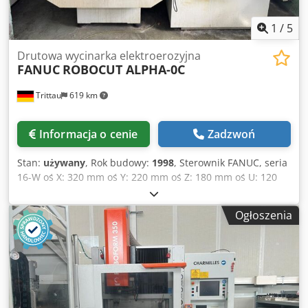
zbiornika: 350 kg • Pojemność: 730 l
1
/
5
Drutowa wycinarka elektroerozyjna
FANUC
ROBOCUT ALPHA-0C
Trittau
619 km
Informacja o cenie
Zadzwoń
Stan:
używany
, Rok budowy:
1998
, Sterownik FANUC, seria
16-W oś X: 320 mm oś Y: 220 mm oś Z: 180 mm oś U: 120
mm oś V: 120 mm Dcsdjzrh N Uopfx Akpjk szybki przesuw
(oś X): 900 mm/min szybki przesuw (oś Y): 900 mm/min
Ogłoszenia
szybki przesuw (oś Z): 450 mm/min szybki przesuw (oś U):
450 mm/min szybki przesuw (oś V): 450 mm/min maks.
waga obrabianego przedmiotu: 250 kg waga maszyny: ok.
1,5 t moc przyłączeniowa: 11 kVA Według naszej oceny,
maszyna znajduje się w dobrym stanie, jest używana, ale w
pełni sprawna i może być obejrzana po wcześniejszym
uzgodnieniu terminu. Akcesoria, narzędzia i urządzenia