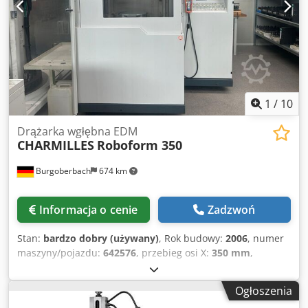
mocujące widoczne na zdjęciach nie wchodzą w skład
dostawy, chyba że jest to wyraźnie zaznaczone w
dodatkowych informacjach. Zmiany i błędy w danych
technicznych i specyfikacjach zastrzegamy. Sprzedaż
zastrzegamy!
1
/
10
Drążarka wgłębna EDM
CHARMILLES
Roboform 350
Burgoberbach
674 km
Informacja o cenie
Zadzwoń
Stan:
bardzo dobry (używany)
, Rok budowy:
2006
, numer
maszyny/pojazdu:
642576
, przebieg osi X:
350 mm
,
przesuw osi Y:
250 mm
, przesuw osi Z:
300 mm
, waga
przedmiotu obrabianego (maks.):
500 kg
, całkowita
Ogłoszenia
wysokość:
2 522 mm
, całkowita szerokość:
1 690 mm
,