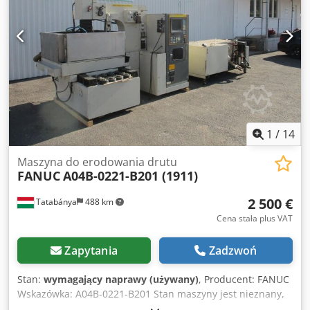
przedmiotu: 1500 kg Prędkość cięcia: 400 mm²/min
Najlepsza jakość powierzchni: Ra 0,2 µm Dostępne
średnice drutu: od 0,15 mm do 0,33 mm Wymiary całej
maszyny: 2600 x 2810 x 2240 mm Całkowita waga maszyny:
3300 kg Maszyna została już przez nas przetestowana i
przeszła przegląd serwisowy. Na życzenie oferujemy
następujące usługi: - Uruchomienie maszyny u Państwa na
miejscu - Szkolenie z obsługi sterownika - Akcesoria, takie
jak chłodnica i urządzenia mocujące
1
/
14
Maszyna do erodowania drutu
FANUC
A04B-0221-B201 (1911)
2 500 €
Tatabánya
488 km
Cena stała plus VAT
Zapytania
Zadzwoń
Stan:
wymagający naprawy (używany)
, Producent: FANUC
Wskazówka: A04B-0221-B201 Stan maszyny jest nieznany,
nie działa, jest na sprzedaż w takim stanie, !!! Dsdpfx Aoik