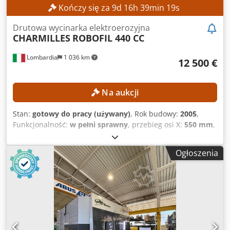
Kończy się za
9
d
16
h
39
min
17
s
Drutowa wycinarka elektroerozyjna
CHARMILLES
ROBOFIL 440 CC
Lombardia
1 036 km
12 500 €
Na aukcji
Stan:
gotowy do pracy (używany)
, Rok budowy:
2005
,
Funkcjonalność:
w pełni sprawny
, przebieg osi X:
550 mm
,
przesuw osi Y:
350 mm
, przesuw osi Z:
400 mm
, wysokość
przedmiotu obrabianego (maks.):
400 mm
, szerokość
Ogłoszenia
przedmiotu obrabianego (maks.):
700 mm
, długość
przedmiotu obrabianego (maks.):
1 200 mm
, DANE
TECHNICZNE Oś X: 550 mm Oś Y: 350 mm Oś Z: 400 mm Oś
U: 550 mm Oś V: 350 mm Dcjdpfx Aozpxg Sskpek OBRÓBKA
Kąt stożkowy: ± 30° Automatyczne nawlekanie i ponowne
nawlekanie drutu: Tak Maksymalne wymiary obrabianego
przedmiotu: 1200 × 700 × 400 mm STEROWANIE I CIEĆ