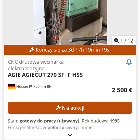
1
/
12
Kończy się za
3
d
17
h
19
min
17
s
CNC drutowa wycinarka
elektroerozyjna
AGIE
AGIECUT 270 SF+F HSS
Hessen
756 km
2 500 €
Na aukcji
Stan:
gotowy do pracy (używany)
, Rok budowy:
1995
,
Funkcjonalność:
w pełni sprawny
, numer
maszyny/pojazdu:
193.006
, przebieg osi X:
350 mm
,