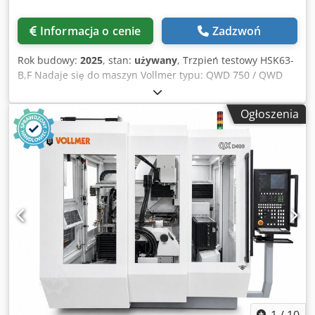
Informacja o cenie
Zadzwoń
Rok budowy:
2025
, stan:
używany
, Trzpień testowy HSK63-
B,F Nadaje się do maszyn Vollmer typu: QWD 750 / QWD
760 / QWD 750 H / QWD 760 H / VPulse 500 i wszystkich
serii QXD (200/250/400) Dcjdpfxowl Alas Akpjk
Ogłoszenia
1
/
10