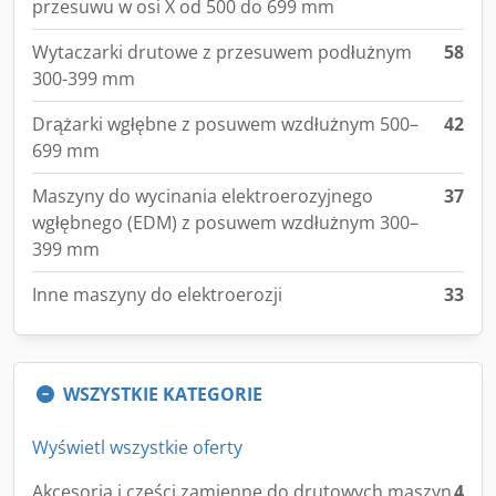
przesuwu w osi X od 500 do 699 mm
Wytaczarki drutowe z przesuwem podłużnym
58
300-399 mm
Drążarki wgłębne z posuwem wzdłużnym 500–
42
699 mm
Maszyny do wycinania elektroerozyjnego
37
wgłębnego (EDM) z posuwem wzdłużnym 300–
399 mm
Inne maszyny do elektroerozji
33
WSZYSTKIE KATEGORIE
Wyświetl wszystkie oferty
Akcesoria i części zamienne do drutowych maszyn
4