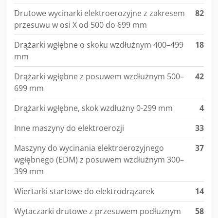
Drutowe wycinarki elektroerozyjne z zakresem
82
przesuwu w osi X od 500 do 699 mm
Drążarki wgłębne o skoku wzdłużnym 400–499
18
mm
Drążarki wgłębne z posuwem wzdłużnym 500–
42
699 mm
Drążarki wgłębne, skok wzdłużny 0-299 mm
4
Inne maszyny do elektroerozji
33
Maszyny do wycinania elektroerozyjnego
37
wgłębnego (EDM) z posuwem wzdłużnym 300–
399 mm
Wiertarki startowe do elektrodrążarek
14
Wytaczarki drutowe z przesuwem podłużnym
58