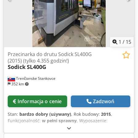
PŁYNOWA Sterowanie CNC: CHARMILLES Pojemnik na ciecz
dielektryczną: 1200 l System filtracji: Filtr wkładkowy DANE
MASZYNY Masa maszyny: 3500 kg WYPOSAŻENIE - Agregat
chłodniczy
1
/
15
Przecinarka do drutu Sodick SL400G
(2015) (tylko 4.355 godzin!)
Sodick
SL400G
Trenčianske Stankovce
352 km
Informacja o cenie
Zadzwoń
Stan:
bardzo dobry (używany)
, Rok budowy:
2015
,
Funkcjonalność:
w pełni sprawny
, Wyposażenie:
dokumentacja / instrukcja obsługi
, Model maszyny:
ALC400G Maks. wymiary detalu (szer.×gł.×wys.): 600 × 470 ×