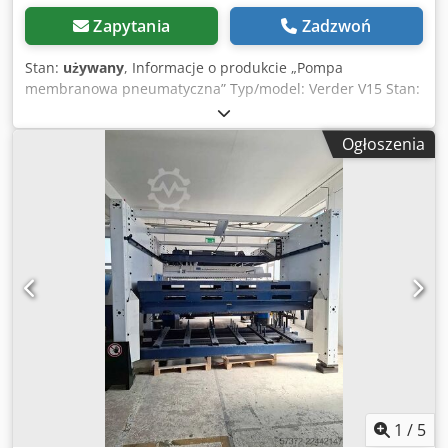
Zapytania
Zadzwoń
Stan:
używany
, Informacje o produkcie „Pompa
membranowa pneumatyczna” Typ/model: Verder V15 Stan:
używany Dane techniczne: Maksymalna wydajność: 57
l/min Dodpfx Aozn Ndrekqskr Maksymalne ciśnienie
Ogłoszenia
tłoczenia: 7 bar Przyłącza: Strona ssąca i tłocząca: 1/2"
BSP/NPT Przyłącze pneumatyczne: 1/4" NPT Wysokość
ssania: na sucho: do 4,5 m w kontakcie z produktem: 7,6 m
Maksymalny rozmiar cząstek stałych: do 2,5 mm
Maksymalna lepkość: do 5000 mPa·s Wymiary: 250 mm x
200 mm x 270 mm Waga: 4,5 kg
1
/
5