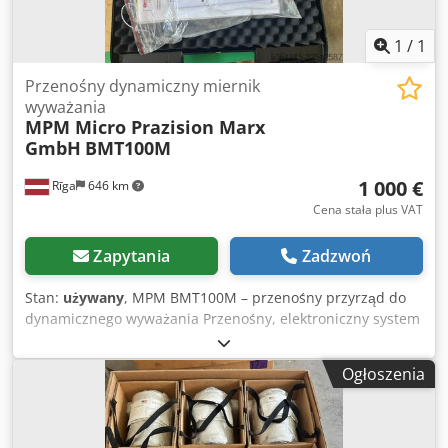
1
/
1
Przenośny dynamiczny miernik
wyważania
MPM Micro Prazision Marx
GmbH
BMT100M
1 000 €
Rīga
646 km
Cena stała plus VAT
Zapytania
Zadzwoń
Stan:
używany
, MPM BMT100M – przenośny przyrząd do
dynamicznego wyważania Przenośny, elektroniczny system
do dynamicznego wyważania tarcz szlifierskich
bezpośrednio na maszynie, redukujący wibracje,
Ogłoszenia
poprawiający dokładność obróbki i wydłużający żywotność
tarczy. Zestaw zawiera: Elektroniczną jednostkę sterującą
BMT100M Czujnik wibracji Czujnik prędkości (tachometr)
Kable połączeniowe Zasilacz Oryginalną instrukcję obsługi