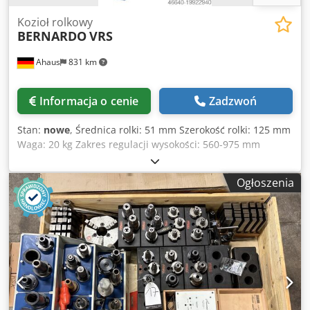
Kozioł rolkowy
BERNARDO
VRS
Ahaus
831 km
Informacja o cenie
Zadzwoń
Stan:
nowe
, Średnica rolki: 51 mm Szerokość rolki: 125 mm
Waga: 20 kg Zakres regulacji wysokości: 560-975 mm
Wyposażenie: - Ciężka, odlewana, trójnożna konstrukcja do
największych obciążeń - Podpórka rolkowa regulowana
Ogłoszenia
płynnie na wysokość, z możliwością blokady - Bezpieczne
podparcie obrabianego elementu - Solidne,
wysokowytrzymałe, ocynkowane rolki stalowe - Dwie rolki o
długości po 125 mm, idealne do rur etc. Dane techniczne:
Szerokość rolek: 2 x 125 mm Dksdsw U U U Ropfx Akqer
Średnica rolki: 51 mm Zakres regulacji wysokości: 560 - 975
mm Maksymalne obciążenie: 700 kg Średnica stojaka: 74 /
52 mm Waga ok. 20 kg