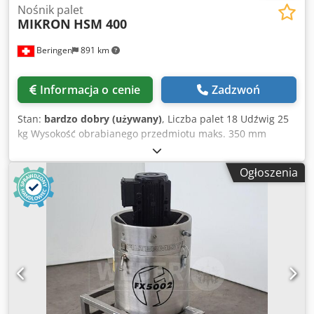
Nośnik palet
MIKRON
HSM 400
Beringen
891 km
Informacja o cenie
Zadzwoń
Stan:
bardzo dobry (używany)
, Liczba palet 18 Udźwig 25
kg Wysokość obrabianego przedmiotu maks. 350 mm
Średnica obrabianego przedmiotu maks. 230 mm Różne
akcesoria MARCELS MACHINES AG Djdpfxeilp Euj Akqskr
Ogłoszenia