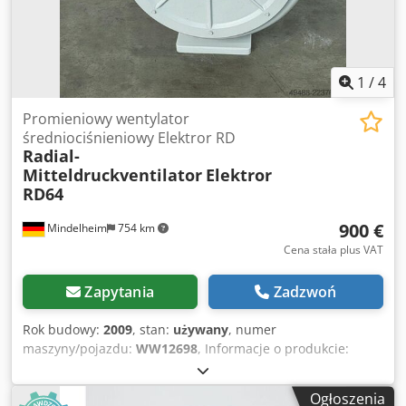
1
/
4
Promieniowy wentylator
średniociśnieniowy Elektror RD
Radial-
Mitteldruckventilator
Elektror
RD64
900 €
Mindelheim
754 km
Cena stała plus VAT
Zapytania
Zadzwoń
Rok budowy:
2009
, stan:
używany
, numer
maszyny/pojazdu:
WW12698
, Informacje o produkcie:
„Wentylator promieniowy o średnim ciśnieniu” Wentylator
promieniowy o średnim ciśnieniu Typ/Model: Elektror RD
Ogłoszenia
64 Stan: Używany, bardzo dobry Dane techniczne: Przepływ