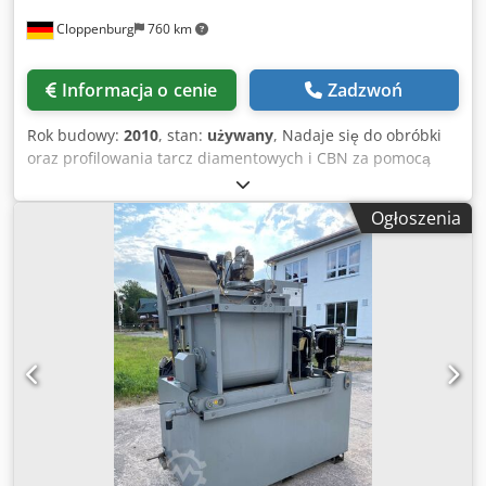
Cloppenburg
760 km
Informacja o cenie
Zadzwoń
Rok budowy:
2010
, stan:
używany
, Nadaje się do obróbki
oraz profilowania tarcz diamentowych i CBN za pomocą
tarcz z węglika krzemu, pojedynczo lub w pakiecie.
Wyposażenie dodatkowe: - Pełna obudowa, - System kamer
Ogłoszenia
z systemem wideo, pole widzenia 20 x 16 mm, - Odpylanie
4000/3 D 240, 3 kW, 630 m³/h, - Jednostka wychylna do
profilowania pakietów, - Oprogramowanie do konwersji
plików DXF na pliki CNC na PC, - Ekran dotykowy, -
Standardowe oprogramowanie do realizacji prostych,
skośnych i promieniowych profili itp. Pojedyncza tarcza:
Średnica tarczy diamentowej/CBN: 400 mm Pakiety: Do Ø
150 mm i szerokości 150 mm Szerokość tarczy pojedynczej:
30 mm Oś obrotu: Płyta uchylna dla kąta wychylenia: +/- 95
stopni Oś przesuwu: Skok przesuwu 82 mm Skok
oscylacyjny: 83 mm Dsdpfx Aey Tl Iaekqskr Średnica
mocowania wrzeciona: 60 mm Otwór montażowy kołnierza