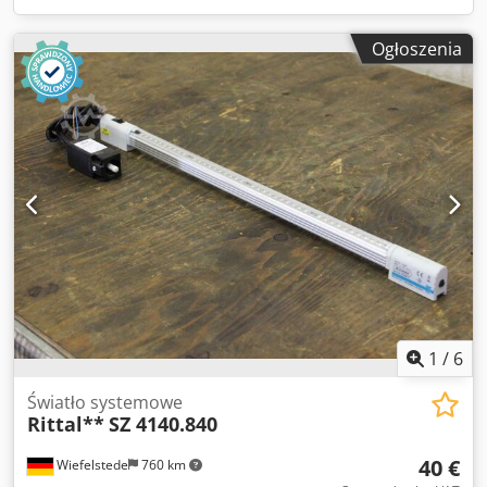
Ogłoszenia
1
/
6
Światło systemowe
Rittal**
SZ 4140.840
40 €
Wiefelstede
760 km