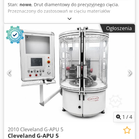
Stan:
nowe
, Drut diamentowy do precyzyjnego cięcia.
Przeznaczony do zastosowań w cięciu materiałów
półprzewodnikowych, wafli krzemowych i innych
materiałów wymagających precyzyjnego cięcia. Producent:
Ogłoszenia
Diamond Wire Material Technologies Dksdpfx Akszta E
Rjqjr Dostępna ilość: 7 szpul Cena: 700 EUR za szpulę
Specyfikacja: Numer katalogowy: 17GNPU2506M30 Długość:
30 km na szpulę Średnica drutu: 231 µm Rozmiar ziarna
diamentu: 22–36 Materiał rdzenia: 175 Typ szpuli: MB80
Wytrzymałość na zerwanie: 97,8 N Dołączony jest
oryginalny certyfikat jakości producenta. Nowy,
nieużywany.
1
/
4
2010 Cleveland G-APU 5
Cleveland
G-APU 5