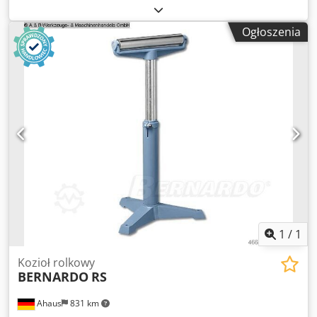
awaryjne i ewakuacyjne, oświetlenie awaryjne, drogi
ewakuacyjne, oświetlenie awaryjne. Dkjdpezmubyjfx Akqer
Ogłoszenia
- Producent: Ceag, Cooper Safety – diodowe światło
wskazujące drogę ewakuacyjną z 3 piktogramami,
nieużywane, w oryginalnym opakowaniu. - Typ: SV EURO 1-
3/D - Napięcie zasilania: 230 V - Wymiary kartonu:
360/220/H110 mm - Waga: 1,8 kg
1
/
1
Kozioł rolkowy
BERNARDO
RS
Ahaus
831 km