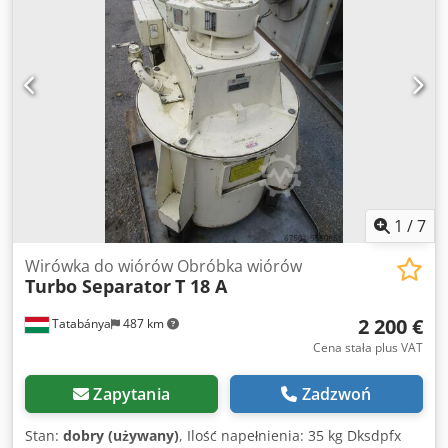
użyty jako nośnik części zamiennych. *
1
/
7
Wirówka do wiórów Obróbka wiórów
Turbo Separator
T 18 A
2 200 €
Tatabánya
487 km
Cena stała plus VAT
Zapytania
Zadzwoń
Stan:
dobry (używany)
, Ilość napełnienia: 35 kg Dksdpfx