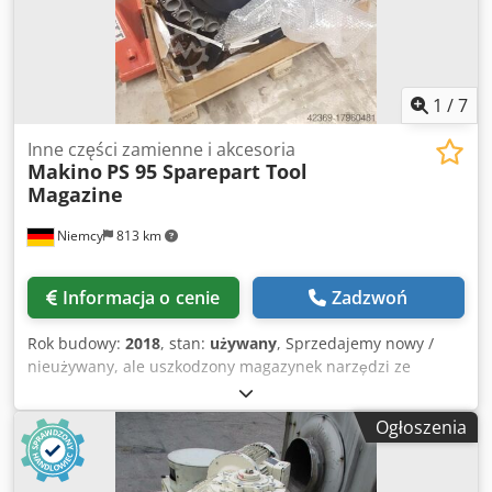
1
/
7
Inne części zamienne i akcesoria
Makino
PS 95 Sparepart Tool
Magazine
Niemcy
813 km
Informacja o cenie
Zadzwoń
Rok budowy:
2018
, stan:
używany
, Sprzedajemy nowy /
nieużywany, ale uszkodzony magazynek narzędzi ze
zmieniaczem narzędzi do Makino PS 95. Magazynek został
uszkodzony przez hak dźwigu podczas rozładunku
Ogłoszenia
maszyny ze skrzyni transportowej. Dksdovfdvbepfx Akqsr
Odlew jest odłamany u góry, a kilka pojemników na
narzędzia jest uszkodzonych. Może być naprawiony lub