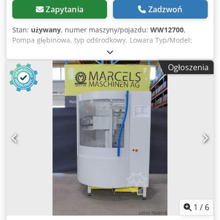
Zapytania
Zadzwoń
Stan:
używany
, numer maszyny/pojazdu:
WW12700
,
Pompa głębinowa, typ odśrodkowy, Lowara Typ/Model:
SVI1607 Stan: używany Dane techniczne: Wydajność Q: od
8,8 do 24 m³/h (w zależności od punktu pracy) Wysokość
Ogłoszenia
podnoszenia H: od 119 do 49 m Moc silnika: 7,5 kW
Prędkość obrotowa: 2900 obr./min Temperatura medium:
od -10°C do +90°C Długość zanurzenia: ok. 488 mm
Wymiary (dł. x szer. x wys.): ok. 1130 mm x 500 mm x 300
mm Waga: ok. 90 kg Dedpfx Akozm Nhusqjkr Artykuł na
zapytanie: koszty transportu w indywidualnej ofercie.
1
/
6