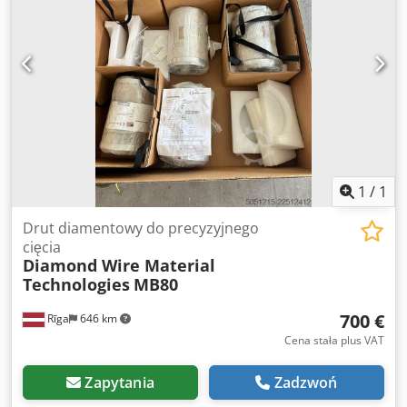
Walizkę transportową Dodpozta Tnjfx Akqskr
1
/
1
Drut diamentowy do precyzyjnego
cięcia
Diamond Wire Material
Technologies
MB80
700 €
Rīga
646 km
Cena stała plus VAT
Zapytania
Zadzwoń