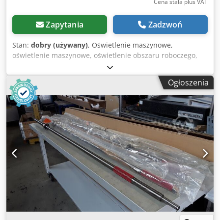
Cena stała plus VAT
Zapytania
Zadzwoń
Stan:
dobry (używany)
, Oświetlenie maszynowe,
oświetlenie maszynowe, oświetlenie obszaru roboczego,
oświetlenie systemowe, oświetlenie kompaktowe -
Producent: Rittal, światło systemowe LED SZ 4140.840 -
Ogłoszenia
Cena: za sztukę Dkjdjfmm Ddjpfx Akqsr -Liczba: 3 szt. -
Wymiary: 525/50/H30 mm -Waga: 0,4 kg/szt.