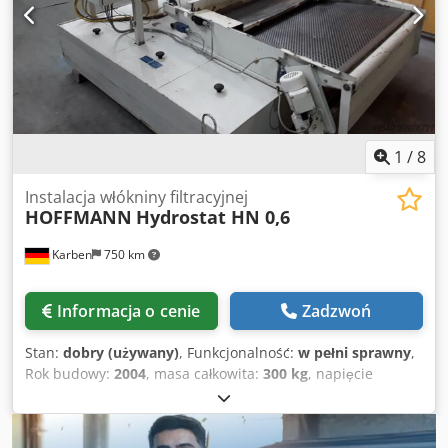
1
/
8
Instalacja włókniny filtracyjnej
HOFFMANN
Hydrostat HN 0,6
Karben
750 km
Informacja o cenie
Zadzwoń
Stan:
dobry (używany)
, Funkcjonalność:
w pełni sprawny
,
Rok budowy:
2004
, masa całkowita:
300 kg
, napięcie
wejściowe:
400 V
, częstotliwość wejściowa:
50 Hz
,
HOFFMANN INSTALACJA Z WŁÓKNINĄ FILTRACYJNĄ Z
BĘBNEM TYP: HYDROSTAT HN0,6 NR MASZYNY: 0405364