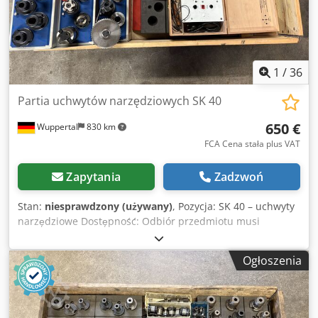
1
/
36
Partia uchwytów narzędziowych SK 40
650 €
Wuppertal
830 km
FCA Cena stała plus VAT
Zapytania
Zadzwoń
Stan:
niesprawdzony (używany)
, Pozycja: SK 40 – uchwyty
narzędziowe Dostępność: Odbiór przedmiotu musi
nastąpić w terminie 11.08 lub 12.08.2026. Informacja o
konkretnym dniu odbiór zostanie przekazana z
Ogłoszenia
odpowiednim wyprzedzeniem i uzgodniona z Państwem.
Warunki płatności: Płatność z góry – przelewem bankowym.
Dodpfx Aszm Igiekqjkr Numer wewnętrzny: 175-17 Zakres
dostawy: Pasuje do oferowanej przez nas frezarki Mikron