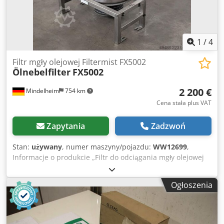
1
/
4
Filtr mgły olejowej Filtermist FX5002
Ölnebelfilter
FX5002
2 200 €
Mindelheim
754 km
Cena stała plus VAT
Zapytania
Zadzwoń
Stan:
używany
, numer maszyny/pojazdu:
WW12699
,
Informacje o produkcie „Filtr do odciągania mgły olejowej
Filtermist FX5002” Filtr do odciągania mgły olejowej
Filtermist Dkedpfszm Itvox Akqsr Typ/Model: FX5002 Stan:
Ogłoszenia
Używany Dane techniczne Przepływ powietrza: 1675 m³/h
(przy 50 Hz) Silnik: 1,5 kW / 400 V Wymiary (dł. x szer. x
wys.): ok. 600 mm x 420 mm x 780 mm Waga: ok. 39 kg
Produkt na zamówienie! Koszty transportu w indywidualnej