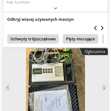
Aogl Auxekqor
Odkryj więcej używanych maszyn
k
Uchwyty trójszczękowe
Płyty mocujące
Po
Ogłoszenia