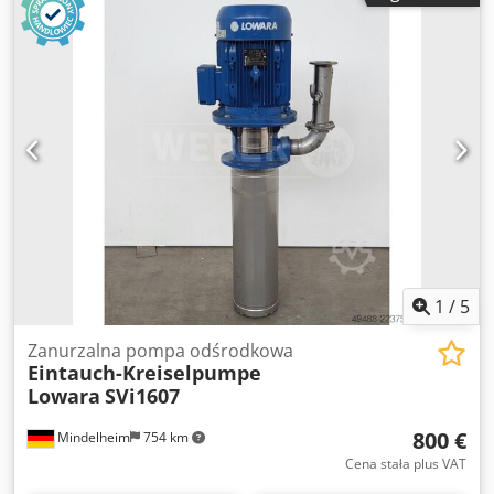
objętościowy maks.: do 142 m³/min. Ciśnienie maks.: do 10
600 Pa (całkowity wzrost ciśnienia) Moc silnika: 1,5 kW
Dkedpfx Akszm N Nxjqjr Wymiary: ok. 600 x 440 x 720
Waga: ok. 42 kg Artykuł dostępny na zapytanie: koszt
transportu w indywidualnej ofercie.
1
/
5
Zanurzalna pompa odśrodkowa
Eintauch-Kreiselpumpe
Lowara
SVi1607
800 €
Mindelheim
754 km
Cena stała plus VAT