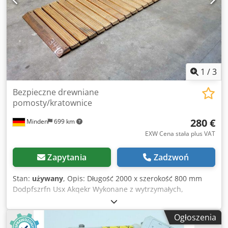
mm
1
/
3
Bezpieczne drewniane
pomosty/kratownice
280 €
Minden
699 km
EXW Cena stała plus VAT
Zapytania
Zadzwoń
Stan:
używany
, Opis: Długość 2000 x szerokość 800 mm
Dodpfszrfn Usx Akqekr Wykonane z wytrzymałych,
żebrowanych listew z drewna bukowego posiadają
potrójny profil prowadzący Wysokość 50 mm Waga ok. 32
Ogłoszenia
kg