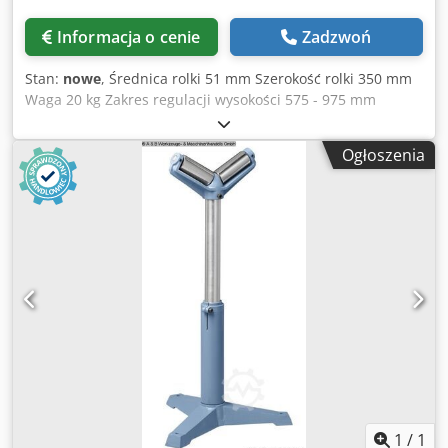
Informacja o cenie
Zadzwoń
Stan:
nowe
, Średnica rolki 51 mm Szerokość rolki 350 mm
Waga 20 kg Zakres regulacji wysokości 575 - 975 mm
Obciążenie na jedno ramię maks. 700 kg Djdpfoxaaivox
Akqskr Wyposażenie: - Bezpieczna powierzchnia podparcia
Ogłoszenia
obrabianego elementu - dzięki masywnym, wysoce
wytrzymałym, ocynkowanym rolkom stalowym - Wysokość
rolkowej podpory regulowana płynnie i blokowana -
Bezproblemowy i wydajny transport materiału do i z
obrabianych przedmiotów Dane techniczne: - Maksymalne
obciążenie: 700 kg - Średnica rury stojaka: 74 / 52 mm
1
/
1