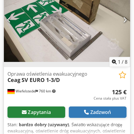
ofercie.
1
/
8
Oprawa oświetlenia ewakuacyjnego
Ceag
SV EURO 1-3/D
125 €
Wiefelstede
760 km
Cena stała plus VAT
Zapytania
Zadzwoń
Stan:
bardzo dobry (używany)
, Światło wskazujące drogę
ewakuacyjną, oświetlenie dróg ewakuacyjnych, oświetlenie