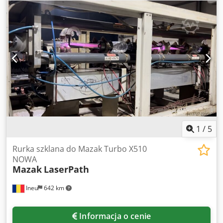
1
/
5
Rurka szklana do Mazak Turbo X510
NOWA
Mazak
LaserPath
Ineu
642 km
Informacja o cenie