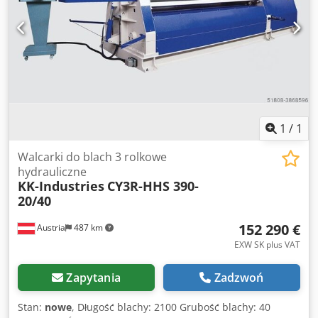
poziomu panelu sterowania - Wszystkie walce napędzane
przez silnik hydrauliczny i przekładnię planetarną - Ruchy
boczne napędzane hydraulicznie - Zgodność z normami CE
Opcje: - Zmienna prędkość obrotowa: EURO 5 858,-- - Stół
do podawania materiału na zapytanie - Chłodnica oleju
STD. Cjdpfsd Ab Spsx Apborf - Wsparcie centralne: EURO
18 750,-- - Wsparcia boczne: EURO 15 400,-- Posiadamy
wiele referencji!
1
/
1
Walcarki do blach 3 rolkowe
hydrauliczne
KK-Industries
CY3R-HHS 390-
20/40
152 290 €
Austria
487 km
EXW SK plus VAT
Zapytania
Zadzwoń
Stan:
nowe
, Długość blachy: 2100 Grubość blachy: 40