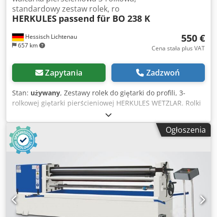
standardowy zestaw rolek, ro
HERKULES
passend für BO 238 K
550 €
Hessisch Lichtenau
657 km
Cena stała plus VAT
Zapytania
Zadzwoń
Stan:
używany
, Zestawy rolek do giętarki do profili, 3-
rolkowej giętarki pierścieniowej HERKULES WETZLAR. Rolki
pasują do giętarki do profili HERKULES WETZLAR typ BO
238 N. Średnica wału: 60 mm z rowkiem wpustowym 18
Ogłoszenia
mm. 2 szt. rolki, zestaw nr 1, średnica rolki 110 mm,
szerokość rolki = 180 mm. 2 szt. rolki, zestaw nr 2, średnica
rolki 160 mm, szerokość rolki = 40 mm. 3 szt. rolki, zestaw
nr 3, średnica rolki 150 mm, do średnicy rury Ø 33 mm,
szerokość rolki 87 / 115 mm. - Zestaw rolek nr 3 z
pierścieniem adaptacyjnym z Ø 93 do Ø 60 mm bez rowka
wpustowego. Maszyna miała 2 napędzane rolki. Waga
wszystkich rolek 57 kg. Stan dobry. Crjdpfxoglaq Io Apbef