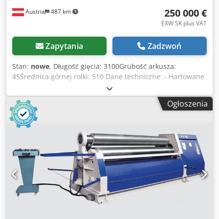
250 000 €
Austria
487 km
EXW SK plus VAT
Zapytania
Zadzwoń
Stan:
nowe
, Długość gięcia: 3100Grubość arkusza:
45Średnica górnej rolki: 510 Dane techniczne: - Hartowane
i polerowane rolki Credsd Ab Snspfx Apbef - Kompletny
korpus wykonany ze stali ST-52 - Stożkowe urządzenie
Ogłoszenia
gnące - Cyfrowy wyświetlacz dla rolek bocznych -
Przenośny panel sterowania - Rolki są zamontowane na
łożyskach - Górna pokrywa rolki, otwierana hydraulicznie i
blokowana za pomocą panelu sterowania. - Wszystkie
walce są napędzane silnikiem hydraulicznym i przekładnią
planetarną - Ruchy boczne są napędzane hydraulicznie
Opcje: - zmienna prędkość obrotowa EURO 5.858,-- - Stół
podający materiał na zamówienie - Chłodnica oleju STD. -
Podpora środkowa EURO 18.750,-- - Podpory boczne EURO
15.150,-- Posiadamy wiele referencji!