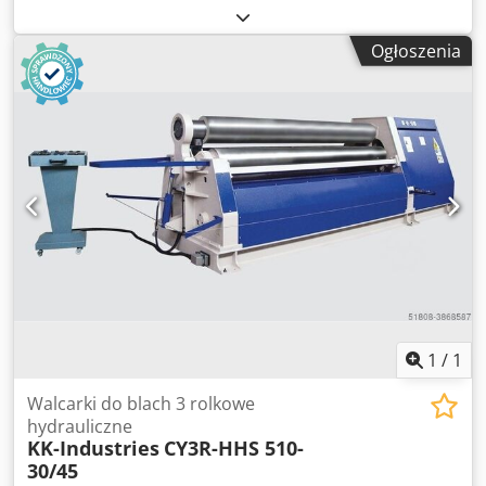
silnikiem tylna rolka - Urządzenie do gięcia stożków -
Hartowane i polerowane wałki - Cały korpus wykonany jest
Ogłoszenia
ze stali St 52 - Asymetryczna konstrukcja zapewniająca
doskonałe zginanie - Górne i dolne rolki są napędzane
przez silniki elektryczne z hamulcem i przekładnie
planetarne w skrzyni biegów - Przenośny panel sterowania
- Zgodnie z normami CE Opcje: Codjd Ab Nqspfx Apbsrf -
Dolny wałek napędzany silnikiem elektrycznym EURO
1.650, --. - Cyfrowy wyświetlacz pokazujący pozycję walca
tylnego EURO 1.010, --. - Przedłużone rolki EURO 966, -- -
Wałki profilowe EURO 1.190, --. Posiadamy wiele referencji!
1
/
1
Walcarki do blach 3 rolkowe
hydrauliczne
KK-Industries
CY3R-HHS 510-
30/45