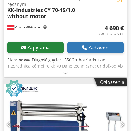
ręcznym
KK-Industries
CY 70-15/1.0
without motor
4 690 €
Austria
487 km
EXW SK plus VAT
Zapytania
Zadzwoń
Stan:
nowe
, Długość gięcia: 1550Grubość arkusza:
1,2Średnica górnej rolki: 70 Dane techniczne: Crjdpfxod Ab
T Ij Apbsf - Korpus żeliwny - Gięcie ręczne lub z napędem
silnikowym (opcja) - Po zagięciu otworzyć górną rolkę na
Ogłoszenia
bok, aby łatwo usunąć materiał - Urządzenie do gięcia
stożków - Ruch rolki tylnej i dolnej w górę i w dół ręczny za
pomocą koła ręcznego - Przenośny panel sterowania -
Zgodnie z normami CE Opcje: - Rolka tylna z silnikiem -
Cyfrowy wyświetlacz pokazujący pozycję walca tylnego -
Pokrywa nadwozia EURO 362,-- - Rolki hartowane EURO
550, --. - Zmienna prędkość obrotowa Posiadamy wiele
referencji!