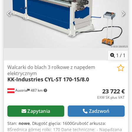
silnikiem elektrycznym EURO 2.200, --. - Cyfrowy
wyświetlacz pokazujący pozycję walca tylnego EURO 1.010,
--. - Przedłużone rolki EURO 966, -- - Wałki profilowe EURO
1.190, --. Codpjd Ab Ngofx Apberf Posiadamy wiele
referencji!
1
/
1
Walcarki do blach 3 rolkowe z napędem
elektrycznym
KK-Industries
CYL-ST 170-15/8.0
23 722 €
Austria
487 km
EXW SK plus VAT
Zapytania
Zadzwoń
Stan:
nowe
, Długość gięcia: 1600Grubość arkusza:
8Średnica górnej rolki: 170 Dane techniczne: - Napędzana