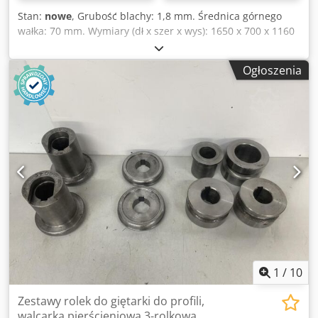
Stan:
nowe
, Grubość blachy: 1,8 mm. Średnica górnego
wałka: 70 mm. Wymiary (dł x szer x wys): 1650 x 700 x 1160
mm. Gięcie: 1,5 mm. Silnik: 1,1 kW. Długość blachy: 1050
mm. Dane techniczne: - Korpus wykonany z żeliwa - Gięcie
Ogłoszenia
ręczne lub opcjonalnie mechaniczne - Po gięciu górny
wałek można odchylić na bok w celu łatwego wyjęcia
materiału Cjded Ab T Rspfx Apborf - Urządzenie do gięcia
stożków - Ruch wałka tylnego i dolnego obsługiwany
ręcznie za pomocą pokrętła - Przenośny pulpit sterowniczy
- Zgodność z normami CE Opcje: - Tylna rolka z napędem -
Wyświetlacz cyfrowy pokazujący pozycję tylnej rolki -
Osłona korpusu EURO 274,-- - Rolki hartowane EURO 392,--
- Zmienna prędkość obrotowa Mamy bardzo wiele
referencji!
1
/
10
Zestawy rolek do giętarki do profili,
walcarka pierścieniowa 3-rolkowa,