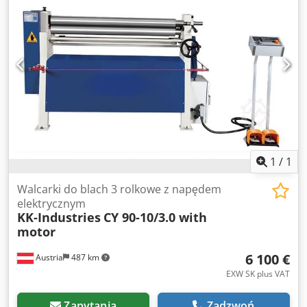
sterowania. - Wszystkie rolki są napędzane przez silnik
hydrauliczny i przekładnie planetarne - Ruchy boczne są
napędzane hydraulicznie Opcje: - Zmienna prędkość
obrotowa EURO 4.682,--. - Stół podawania materiału na
życzenie - Chłodnica oleju EURO 1.040,-- - Podpora
centralna EURO 8.250,-- - Wsporniki boczne EURO 4.580,--
Cjdpfed Ab Ttox Apberf Posiadamy wiele referencji!
1
/
1
Walcarki do blach 3 rolkowe z napędem
elektrycznym
KK-Industries
CY 90-10/3.0 with
motor
6 100 €
Austria
487 km
EXW SK plus VAT
Zapytania
Zadzwoń