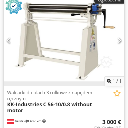
rolkę na bok, aby łatwo usunąć materiał - Urządzenie do
gięcia stożków - Ruch rolki tylnej i dolnej w górę i w dół
ręczny za pomocą koła ręcznego - Przenośny panel
sterowania - Zgodnie z normami CE Opcje: - Wałek tylny z
silnikiem EURO 825,--. - Cyfrowy wyświetlacz pokazujący
pozycję walca tylnego EURO 1.010,-- - Pokrywa nadwozia
EURO 362,-- - Rolki hartowane EURO 550, --. Posiadamy
wiele referencji!
1
/
1
Walcarki do blach 3 rolkowe z napędem
ręcznym
KK-Industries
C 56-10/0.8 without
motor
3 000 €
Austria
487 km
EXW SK plus VAT