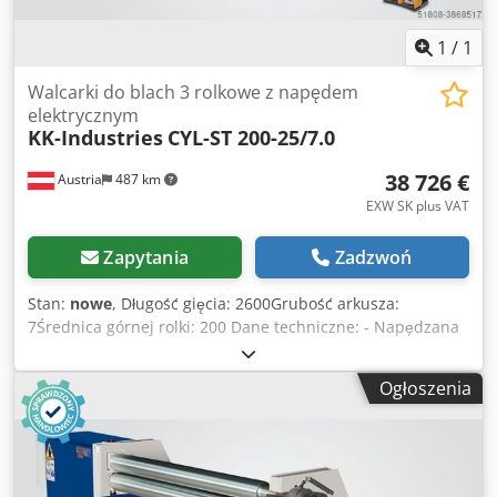
1
/
1
Walcarki do blach 3 rolkowe z napędem
elektrycznym
KK-Industries
CYL-ST 200-25/7.0
38 726 €
Austria
487 km
EXW SK plus VAT
Zapytania
Zadzwoń
Stan:
nowe
, Długość gięcia: 2600Grubość arkusza:
7Średnica górnej rolki: 200 Dane techniczne: - Napędzana
silnikiem tylna rolka - Urządzenie do gięcia stożków -
Hartowane i polerowane wałki - Cały korpus wykonany jest
Ogłoszenia
ze stali St 52 - Asymetryczna konstrukcja zapewnia
doskonałe zginanie - Górne i dolne rolki są napędzane
przez silniki elektryczne z hamulcem i przekładnie
planetarne w skrzyni biegów - Przenośny panel sterowania
- Zgodnie z normami CE Opcje: - Walec dolny napędzany