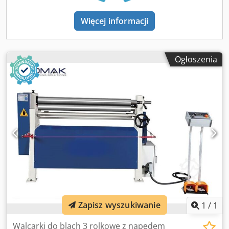
Więcej informacji
Ogłoszenia
Zapisz wyszukiwanie
1
/
1
Walcarki do blach 3 rolkowe z napędem