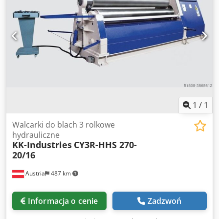
sterowania. - Wszystkie rolki są napędzane przez silnik
hydrauliczny i przekładnie planetarne - Ruchy boczne są
napędzane hydraulicznie Opcje: - zmienna prędkość
obrotowa EURO 4.682,-- - Stół podawania materiału na
życzenie - Chłodnica oleju EURO 1.040,-- - Wsparcie
centrum EURO 13.600,-- - Wsporniki boczne EURO 9.400,--
Posiadamy wiele referencji! Crjdpfxod Ab S Ts Apbof
1
/
1
Walcarki do blach 3 rolkowe
hydrauliczne
KK-Industries
CY3R-HHS 270-
20/16
Austria
487 km
Informacja o cenie
Zadzwoń