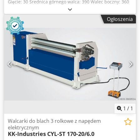
Gięcie: 30 Średnica górnego walca: 390 Walec boczny: 360
Silnik: 22 Wymiary (DxSxW): 4900 x 1950 x 2200 Waga ok.:
17000 Dane techniczne: - Walce hartowane i polerowane -
Ogłoszenia
Korpus wykonany w całości ze stali ST-52 - Urządzenie do
gięcia stożkowego - Wyświetlacz cyfrowy dla walców
bocznych - Przenośny pulpit sterowniczy - Walce
zamontowane na łożyskach - Pokrywa górnego walca
otwierana i zamykana hydraulicznie z poziomu panelu
sterowania - Wszystkie walce napędzane są silnikiem
hydraulicznym i przekładnią planetarną - Ruchy boczne
napędzane hydraulicznie Opcje: - Zmienna prędkość
obrotowa EURO 4.682,-- - Stół podający materiał na
zapytanie Codpfsd Ab Sysx Apborf - Chłodnica oleju EURO
1.040,-- - Podpora centralna EURO 13.600,-- - Podpory
boczne EURO 9.250,-- Posiadamy bardzo wiele referencji!
1
/
1
Walcarki do blach 3 rolkowe z napędem
elektrycznym
KK-Industries
CYL-ST 170-20/6.0