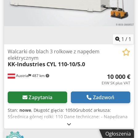
1
/
1
Walcarki do blach 3 rolkowe z napędem
elektrycznym
KK-Industries
CYL 110-10/5.0
10 000 €
Austria
487 km
EXW SK plus VAT
Zapytania
Zadzwoń
Stan:
nowe
, Długość gięcia: 1050Grubość arkusza:
5Średnica górnej rolki: 110 Dane techniczne: - Napędzana
silnikiem tylna rolka - Urządzenie do gięcia stożków -
Hartowane i polerowane wałki - Cały korpus wykonany jest
Ogłoszenia
ze stali St 52 - Silnik główny z układem hamulcowym -