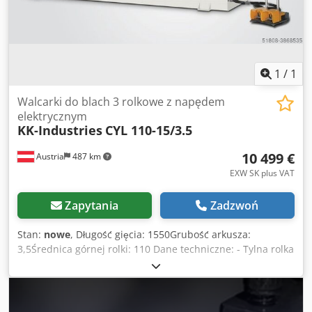
1
/
1
Walcarki do blach 3 rolkowe z napędem
elektrycznym
KK-Industries
CYL 110-15/3.5
10 499 €
Austria
487 km
EXW SK plus VAT
Zapytania
Zadzwoń
Stan:
nowe
, Długość gięcia: 1550Grubość arkusza:
3,5Średnica górnej rolki: 110 Dane techniczne: - Tylna rolka
napędzana silnikiem - Urządzenie do gięcia stożkowego -
Cały korpus wykonany jest ze stali St 52 - Silnik główny z
układem hamulcowym - Górne i dolne rolki napędzane
silnikiem elektrycznym, skrzynią biegów i układem