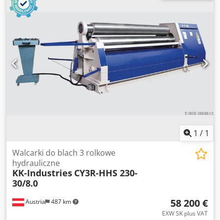
Górne i dolne rolki są napędzane przez silnik elektryczny,
skrzynię biegów i system przekładni. - Przenośny panel
sterowania Cjdsd Ab N Hjpfx Apberf - Korpus żeliwny -
Ruch tylnej i dolnej rolki ręczny - Zgodnie z normami CE
Opcje: - Górny wałek napędzany silnikiem elektrycznym
EURO 1166, -. - Cyfrowy wyświetlacz wskazujący pozycję
tylnej rolki EURO 1.010, --. - Rolki hartowane EURO 725, --. -
Specjalne napięcie EURO 480, -- - Stół podawania materiału
- Rolka dolna napędzana silnikiem elektrycznym Posiadamy
wiele referencji!
1
/
1
Walcarki do blach 3 rolkowe
hydrauliczne
KK-Industries
CY3R-HHS 230-
30/8.0
58 200 €
Austria
487 km
EXW SK plus VAT