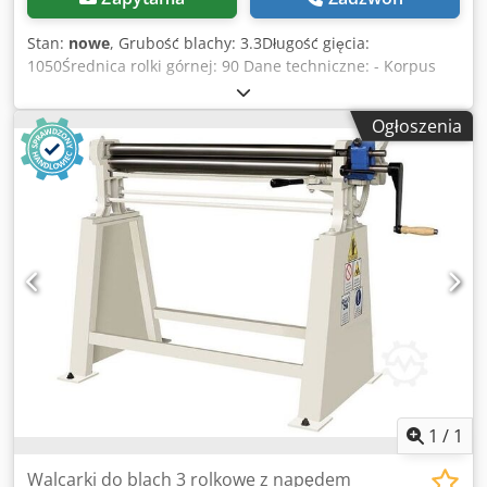
Stan:
nowe
, Grubość blachy: 3.3Długość gięcia:
1050Średnica rolki górnej: 90 Dane techniczne: - Korpus
żeliwny - Gięcie ręczne lub z napędem silnikowym (opcja) -
Po zagięciu otworzyć górną rolkę na bok, aby łatwo usunąć
Ogłoszenia
materiał - Urządzenie do gięcia stożków - Ruch rolki tylnej i
dolnej w górę i w dół ręczny za pomocą koła ręcznego -
Przenośny panel sterowania - Zgodnie z normami CE
Codod Ab T Djpfx Apberf Opcje: - Wałek tylny z silnikiem
EURO 825,--. - Cyfrowy wyświetlacz pokazujący pozycję
walca tylnego EURO 1.010,-- - Pokrywa nadwozia EURO 274,
-- - Rolki hartowane EURO 480, --. Posiadamy wiele
referencji!
1
/
1
Walcarki do blach 3 rolkowe z napędem