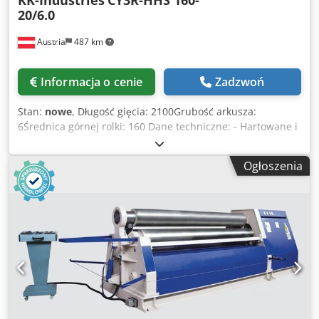
20/6.0
Austria
487 km
Informacja o cenie
Zadzwoń
Stan:
nowe
, Długość gięcia: 2100Grubość arkusza:
6Średnica górnej rolki: 160 Dane techniczne: - Hartowane i
polerowane rolki - Kompletny korpus wykonany ze stali ST-
52 - Urządzenie do gięcia stożkowego - Wyświetlacz
Ogłoszenia
cyfrowy dla walców bocznych - Przenośny panel sterowania
- Rolki są zamontowane z łożyskami - Górna osłona wału,
otwierana i zamykana hydraulicznie za pomocą panelu
sterowania. - Wszystkie rolki są napędzane przez silnik
hydrauliczny i przekładnie planetarne - Ruchy boczne są
napędzane hydraulicznie Codpfjd Ab Trjx Apbjrf Opcje: -
zmienna prędkość obrotowa EURO 4.682,-- - Stół
podawania materiału na życzenie - Chłodnica oleju EURO
1.040,-- - Podpora centralna EURO 8.250,-- - Wsporniki
boczne EURO 4.600,-- Posiadamy wiele referencji!