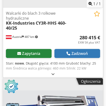
1
/
1
Walcarki do blach 3 rolkowe
hydrauliczne
KK-Industries
CY3R-HHS 460-
40/25
280 415 €
Austria
487 km
EXW SK plus VAT
Zapytania
Zadzwoń
Stan:
nowe
, Długość gięcia: 4100 mm Grubość blachy: 25
mm Średnica walca górnego: 460 mm Silnik: 22 kW
Wymiary (DxSxW): 7200 x 2500 x 2200 mm Waga ok.: 31 000
kg Długość blachy: 4100 mm Dane techniczne: - Hartowane
Ogłoszenia
i polerowane walce - Kompletna rama wykonana ze stali
ST-52 - Urządzenie do gięcia stożkowego - Wyświetlacz
cyfrowy dla walców bocznych - Przenośny pulpit
sterowniczy - Walce zamontowane na łożyskach - Pokrywa
walca górnego otwierana i zamykana hydraulicznie z