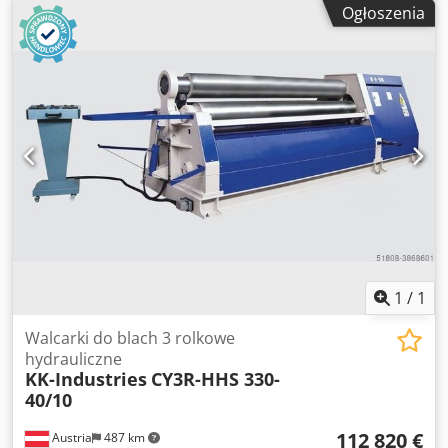
Ogłoszenia
polerowane - Korpus całkowicie wykonany ze stali ST-52 -
Urządzenie do gięcia stożkowego - Cyfrowy wskaźnik dla
walców bocznych - Przenośny panel sterowania - Walce
zamontowane na łożyskach - Osłona walca górnego
otwierana i zamykana hydraulicznie z poziomu panelu
sterowania - Wszystkie walce napędzane silnikiem
hydraulicznym i przekładnią planetarną - Ruchy boczne
napędzane hydraulicznie Opcje: - Zmienna prędkość
obrotowa EURO 4.682,-- - Stół podawczy do materiału na
zapytanie - Chłodnica oleju EURO 1.040,-- - Wspornik
centralny EURO 8.250,-- - Wsporniki boczne EURO 6.600,--
Posiadamy wiele referencji! Crjdpfx Apsd Ab Tnjbjf
1
/
1
Walcarki do blach 3 rolkowe
hydrauliczne
KK-Industries
CY3R-HHS 330-
40/10
112 820 €
Austria
487 km