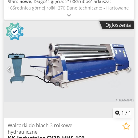
Stan:
nowe
, Długość gięcia: 2100Grubość arkusza:
16Średnica górnej rolki: 270 Dane techniczne: - Hartowane
i polerowane rolki - Kompletny korpus wykonany ze stali
ST-52 - Urządzenie do gięcia stożkowego - Wyświetlacz
Ogłoszenia
cyfrowy dla walców bocznych - Przenośny panel sterowania
Crodpjd Ab Tfjfx Apbjf - Rolki są zamontowane z łożyskami
- Górna osłona wału, otwierana i zamykana hydraulicznie
przez panel sterowania. - Wszystkie rolki są napędzane
przez silnik hydrauliczny i przekładnie planetarne - Ruchy
boczne są napędzane hydraulicznie Opcje: - zmienna
prędkość obrotowa EURO 4.682,-- - Stół podawania
materiału na życzenie - Chłodnica oleju EURO 1.040,-- -
Podpora centralna EURO 8.250,-- - Wsporniki boczne EURO
5.700,-- Posiadamy wiele referencji!
1
/
1
Walcarki do blach 3 rolkowe
hydrauliczne
KK-Industries
CY3R-HHS 160-