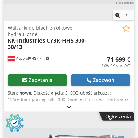
1
/
1
Walcarki do blach 3 rolkowe
hydrauliczne
KK-Industries
CY3R-HHS 300-
30/13
71 699 €
Austria
487 km
EXW SK plus VAT
Zapytania
Zadzwoń
Stan:
nowe
, Długość gięcia: 3100Grubość arkusza:
13Średnica górnej rolki: 300 Dane techniczne: - Hartowane
i polerowane rolki - Kompletny korpus wykonany ze stali
ST-52 - Urządzenie do gięcia stożkowego - Wyświetlacz
Ogłoszenia
cyfrowy dla walców bocznych - Przenośny panel sterowania
- Rolki są zamontowane z łożyskami - Górna osłona wału,
otwierana i zamykana hydraulicznie za pomocą panelu