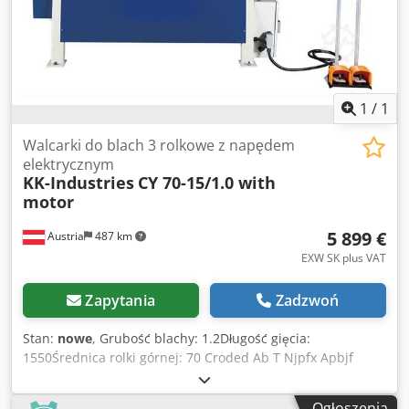
1
/
1
Walcarki do blach 3 rolkowe z napędem
elektrycznym
KK-Industries
CY 70-15/1.0 with
motor
5 899 €
Austria
487 km
EXW SK plus VAT
Zapytania
Zadzwoń
Stan:
nowe
, Grubość blachy: 1.2Długość gięcia:
1550Średnica rolki górnej: 70 Croded Ab T Njpfx Apbjf
Dane techniczne: - Korpus żeliwny - Gięcie ręczne lub z
napędem silnikowym (opcja) - Po zagięciu otworzyć górną
Ogłoszenia