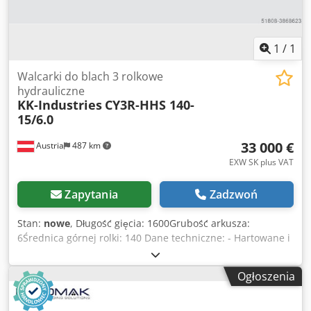
1
/
1
Walcarki do blach 3 rolkowe
hydrauliczne
KK-Industries
CY3R-HHS 140-
15/6.0
33 000 €
Austria
487 km
EXW SK plus VAT
Zapytania
Zadzwoń
Stan:
nowe
, Długość gięcia: 1600Grubość arkusza:
6Średnica górnej rolki: 140 Dane techniczne: - Hartowane i
polerowane rolki - Kompletny korpus wykonany ze stali ST-
52 - Urządzenie do gięcia stożkowego - Wyświetlacz
Ogłoszenia
cyfrowy dla walców bocznych - Przenośny panel sterowania
- Rolki są zamontowane z łożyskami - Górna osłona wału,
otwierana i zamykana hydraulicznie za pomocą panelu