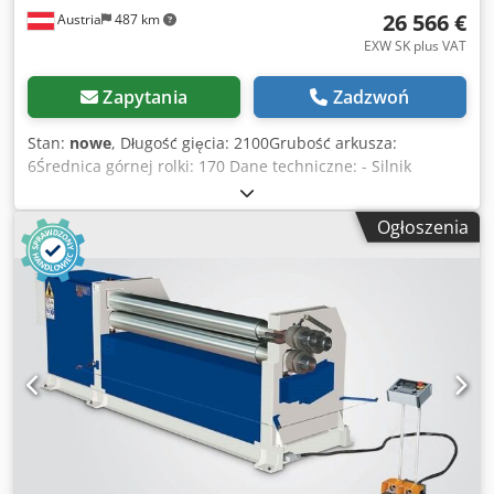
26 566 €
Austria
487 km
EXW SK plus VAT
Zapytania
Zadzwoń
Stan:
nowe
, Długość gięcia: 2100Grubość arkusza:
6Średnica górnej rolki: 170 Dane techniczne: - Silnik
napędzający tylną rolkę - Urządzenie do gięcia stożków -
Hartowane i polerowane wałki - Cały korpus wykonany jest
Ogłoszenia
ze stali St 52 - Asymetryczna konstrukcja zapewniająca
doskonałe zginanie - Górne i dolne rolki są napędzane
przez silniki elektryczne z hamulcem i przekładnie
planetarne w skrzyni biegów - Przenośny panel sterowania
- Zgodnie z normami CE Opcje: - Dolny wałek napędzany
silnikiem elektrycznym EURO 1.650, --. - Cyfrowy
wyświetlacz pokazujący pozycję walca tylnego EURO 1.010,
--. - Przedłużone rolki EURO 966, -- - Wałki profilowe EURO
1.190, --. Posiadamy wiele referencji! Codpod Ab Npsfx
Apborf