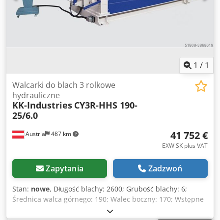
1
/
1
Walcarki do blach 3 rolkowe
hydrauliczne
KK-Industries
CY3R-HHS 190-
25/6.0
41 752 €
Austria
487 km
EXW SK plus VAT
Zapytania
Zadzwoń
Stan:
nowe
, Długość blachy: 2600; Grubość blachy: 6;
Średnica walca górnego: 190; Walec boczny: 170; Wstępne
gięcie: 4; Silnik: 3; Wymiary (DxSxW): 4450 x 1080 x 1160;
Masa ok.: 3350 Dane techniczne: - Walce hartowane i