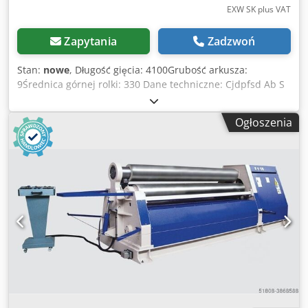
EXW SK plus VAT
Zapytania
Zadzwoń
Stan:
nowe
, Długość gięcia: 4100Grubość arkusza:
9Średnica górnej rolki: 330 Dane techniczne: Cjdpfsd Ab S
Hsx Apbjrf - Hartowane i polerowane rolki - Kompletny
korpus wykonany ze stali ST-52 - Urządzenie do gięcia
Ogłoszenia
stożkowego - Wyświetlacz cyfrowy dla walców bocznych -
Przenośny panel sterowania - Rolki są zamontowane z
łożyskami - Górna osłona wału, otwierana i zamykana
hydraulicznie przez panel sterowania. - Wszystkie rolki są
napędzane przez silnik hydrauliczny i przekładnie
planetarne - Ruchy boczne są napędzane hydraulicznie
Opcje: - zmienna prędkość obrotowa EURO 4.682,-- - Stół
podawania materiału na życzenie - Chłodnica oleju EURO
1.040,-- - Wsparcie centrum EURO 13.600,-- - Wsporniki
boczne EURO 10.250,-- Posiadamy wiele referencji!