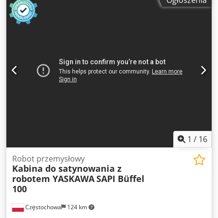
Ogłoszenia
1
/
16
Robot przemysłowy
Kabina do satynowania z
robotem YASKAWA
SAPI Büffel
100
Częstochowa
124 km