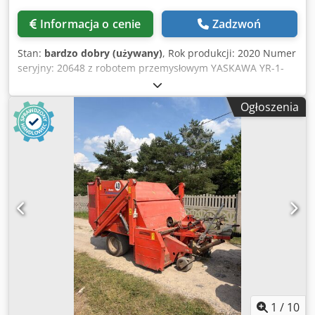
Informacja o cenie
Zadzwoń
Stan:
bardzo dobry (używany)
, Rok produkcji: 2020 Numer
seryjny: 20648 z robotem przemysłowym YASKAWA YR-1-
06VX-A00, nr seryjny: K18777-473-1 Sterowanie: YASKAWA
Eras-1000-06VX8- E10 Dcedpjvyh Dlsfx Actek Cela była
Ogłoszenia
wykorzystywana do satynowania elementów z tworzyw
sztucznych.
1
/
10