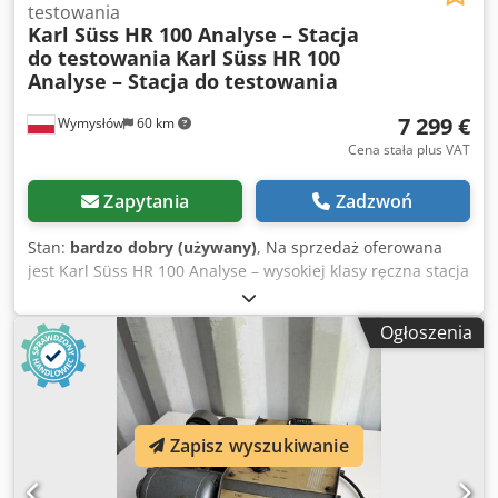
testowania
Karl Süss HR 100 Analyse – Stacja
do testowania
Karl Süss HR 100
Analyse – Stacja do testowania
7 299 €
Wymysłów
60 km
Cena stała plus VAT
Zapytania
Zadzwoń
Stan:
bardzo dobry (używany)
, Na sprzedaż oferowana
jest Karl Süss HR 100 Analyse – wysokiej klasy ręczna stacja
pomiarowo-testowa przeznaczona do analizy i
kontaktowania wafli półprzewodnikowych oraz elementów
Ogłoszenia
mikroelektronicznych. Urządzenie znajduje zastosowanie w
laboratoriach, działach badawczo-rozwojowych oraz
podczas prac naukowych. Stacja wyposażona jest w
precyzyjny stolik pomiarowy z dokładną regulacją, uchwyt
próbek z funkcją podciśnienia oraz mechaniczny
Zapisz wyszukiwanie
mechanizm podnoszenia. Dodatkowo posiada przyłącza
sprężonego powietrza i próżni, co umożliwia stabilne