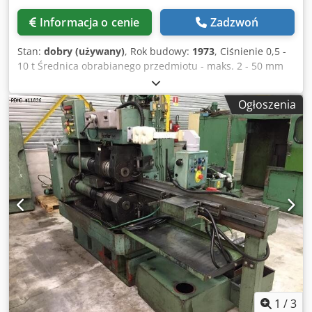
Informacja o cenie
Zadzwoń
Stan:
dobry (używany)
, Rok budowy:
1973
, Ciśnienie 0,5 -
10 t Średnica obrabianego przedmiotu - maks. 2 - 50 mm
Długość gwintu 2000 mm Skok w mm 3 mm Średnica
mocowania wrzeciona walcującego 54 mm Średnica
Ogłoszenia
narzędzia 145 mm Prędkość wrzeciona walcującego 41 -
129 obr./min Skok 0 - 8 mm Całkowite zapotrzebowanie na
moc 4,5 kW Waga maszyny ok. 1,3 t Zapotrzebowanie na
miejsce ok. 1,3 x 1,2 x 1,2 m Dcedozd Hhaspfx Actsk W
zestawie urządzenie załadunkowe.
1
/
3