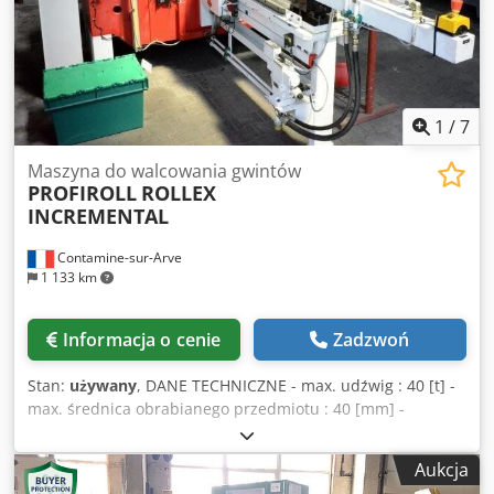
1
/
7
Maszyna do walcowania gwintów
PROFIROLL
ROLLEX
INCREMENTAL
Contamine-sur-Arve
1 133 km
Informacja o cenie
Zadzwoń
Stan:
używany
, DANE TECHNICZNE - max. udźwig : 40 [t] -
max. średnica obrabianego przedmiotu : 40 [mm] -
średnica wrzeciona : 80 [mm] - długość wrzeciona : 120
[mm] - max. średnica narzędzia : 250 [mm] - rozmiar : 2400
Aukcja
x 2100 x 2200 [mm] - waga : 7100 [kg] Djdouhb Uhepfx