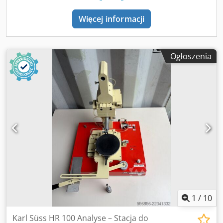
WELD HEAD Stan: W pełni sprawny. Stan wizualny zgodny
ze zdjęciami – normalne ślady użytkowania. Dcsdozma
Więcej informacji
Sdjpfx Actok Przewód zasilający był naprawiany
(zaizolowane miejsce widoczne na zdjęciach). Naprawa nie
wpływa na działanie urządzenia, jednak informacja ta
Ogłoszenia
została uwzględniona dla pełnej transparentności
sprzedaży.
1
/
10
Karl Süss HR 100 Analyse – Stacja do