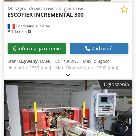
Maszyna do walcowania gwintów
ESCOFIER
INCREMENTAL 300
Contamine-sur-Arve
1 133 km
Informacja o cenie
Zadzwoń
Stan:
używany
, DANE TECHNICZNE - Max. długość
elementu: 1350 [mm] - Max. Długość zęba : 1200 [mm] -
Max. Średnica zęba : 120 [mm] Dsdouhb Unopfx Acteck -
Moc : 18,5 [kW] - Wymiary maszyny : 2840 x 1700 x 1420
Ogłoszenia
[mm]