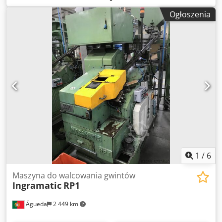
min. 133mm; Maksymalnie 170 mm Prędkość wału
Ogłoszenia
rolkowego 24 30 38 45 62 72 90 114 obr./min Ø wałka
nośnego rolki 54mm standard; 69,85 specjalne Rozstaw osi
min. 135 mm; Maksymalnie 230 mm Czas trwania pracy:
maksymalnie 15 minut Prędkość posuwu od 0,5 mm/s do 6
mm/s Djdpsvyyyxefx Actsck Czas laminowania od 0,1 s do
100 s Czas pauzy od 0,1 s do 100 s Silnik główny 5,5 kW
Zużycie energii elektrycznej 8,6 kW Pojemność zbiornika
130 l Waga ok. 2100 kg
1
/
6
Maszyna do walcowania gwintów
Ingramatic
RP1
Águeda
2 449 km