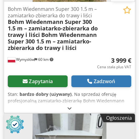
Bohm Wiedenmann Super 300 1.5 m –
zamiatarko-zbierarka do trawy i liści
Bohm Wiedenmann Super 300
1.5 m – zamiatarko-zbierarka do
trawy i liści
Bohm Wiedenmann
Super 300 1.5 m – zamiatarko-
zbierarka do trawy i liści
3 999 €
Wymysłów
60 km
Cena stała plus VAT
Zapytania
Zadzwoń
Stan:
bardzo dobry (używany)
, Na sprzedaż oferuję
profesjonalną zamiatarko-zbierarkę Bohm Wiedenmann
Super 300 o szerokości roboczej 1,5 m. Maszyna
przeznaczona do zbierania skoszonej trawy, liści, gałęzi,
Ogłoszenia
filcu po wertykulacji oraz innych zanieczyszczeń z terenów
zielonych, boisk, parków, pól golfowych i dużych
trawników. Model Super 300 jest ceniony za solidną