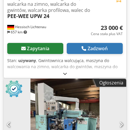
walcarka na zimno, walcarka do
gwintów, walcarka profilowa, walec do
PEE-WEE
UPW 24
23 000 €
Hessisch Lichtenau
657 km
Cena stała plus VAT
Zapytania
Zadzwoń
Stan:
używany
, Gwintownica walcująca, maszyna do
walcowania na zimno, walcarka do gwintów, maszyna do
walcowania profili Producent: PEE-WEE Typ: UPW 24 Nr
fabryczny: P07 Rok produkcji: 2007 Siła walcowania max.:
Ogłoszenia
24 tony Dcjdpouz If Nefx Actok Średnica narzędzia max.:
270 mm Średnica wrzeciona do walcowania: 69,85 mm
Średnica otworu narzędzia: 70 mm (średnica nominalna)
Długość mocowania / długość narzędzia max.: 180 mm
Średnica obrabianego przedmiotu max.: 50 mm Moc
silnika hydrauliki: 3 kW Moc silnika napędu walców: ok. 5,5
kW Zasilanie sieciowe: 400 V, 50 Hz, 10 kW - przekręcane
wrzeciono do walcowania gwintów przelotowych - 4-