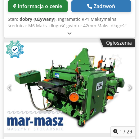
Informacja o cenie
Zadzwoń
Stan:
dobry (używany)
, Ingramatic RP1 Maksymalna
średnica: M6 Maks. długość gwintu: 42mm Maks. długość
trzpienia: 75mm Dodpfx Acshrdnksteck Rok: 80
Ogłoszenia
1
/
29