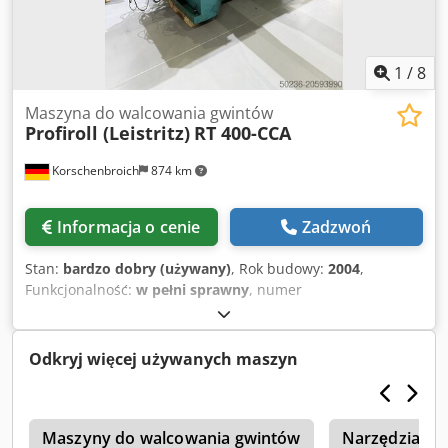
dodatkowe
1
/
8
Maszyna do walcowania gwintów
Profiroll (Leistritz)
RT 400-CCA
Korschenbroich
874 km
Informacja o cenie
Zadzwoń
Stan:
bardzo dobry (używany)
, Rok budowy:
2004
,
Funkcjonalność:
w pełni sprawny
, numer
maszyny/pojazdu:
1028
, Gwintownica LEISTRITZ RT 400-
CCA Rok produkcji: 2004 / modernizacja sterowania 2019
Napięcie zasilania: 3x400 V Częstotliwość: 50 Hz Moc
Odkryj więcej używanych maszyn
znamionowa: 65 kW Zabezpieczenie główne: 125 A
Ciśnienie robocze: powietrze: 6 bar, olej: 270 bar Napięcie
sterowania: 24 VDC Maksymalna długość wału: 275 mm
l
Minimalna długość wału: 125 mm Maksymalna średnica
Maszyny do walcowania gwintów
Narzędzia D