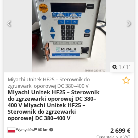
konstrukcję oraz dużą wydajność pracy. Djdpszmhz Tsfx
Actock Dane techniczne: * Producent: Bohm Wiedenmann
GmbH * Model: Super 300 1.5 * Rok produkcji: 1998 *
Szerokość robocza: 1,5 m * Dopuszczalna masa całkowita:
1450 kg * Dopuszczalne obciążenie osi: 1250 kg *
Dopuszczalny nacisk na zaczep: 200 kg * Maksymalna
prędkość transportowa: 40 km/h * Wałek WOM * Duży
zbiornik na zebrany materiał * Hydrauliczne sterowanie
Maszyna wizualnie nosi normalne ślady użytkowania
wynikające z wieku. Sprzedawana jest dokładnie w takim
stanie, jak przedstawiono na zdjęciach.
1
/
11
Miyachi Unitek HF25 – Sterownik do
zgrzewarki oporowej DC 380–400 V
Miyachi Unitek HF25 – Sterownik
do zgrzewarki oporowej DC 380–
400 V
Miyachi Unitek HF25 –
Sterownik do zgrzewarki
oporowej DC 380–400 V
2 699 €
Wymysłów
60 km
Cena stała plus VAT