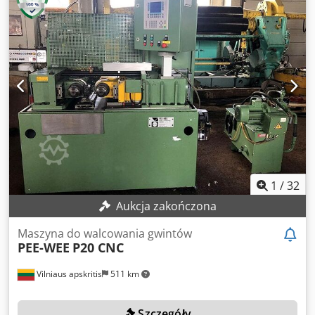
Actjck AKCESORIA - Sterowanie CNC (Siemens) - Urządzenie
przeciwpunktowe - Zbiornik chłodziwa z pompą - 2 koła
wytaczarskie 80, średnica: 260 [mm]
1
/
32
Aukcja zakończona
Maszyna do walcowania gwintów
PEE-WEE
P20 CNC
Vilniaus apskritis
511 km
Szczegóły