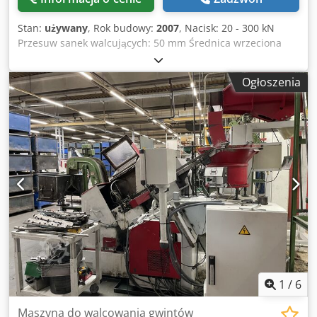
kątem podziałki walcowanego profilu. Rolki podziałowe
różnią się od rolek rowkowanych tym, że mają podziałkę w
Stan:
używany
, Rok budowy:
2007
, Nacisk: 20 - 300 kN
profilu. Suma kąta nachylenia i kąta obrotu daje kąt
Przesuw sanek walcujących: 50 mm Średnica wrzeciona
nachylenia w obrabianym przedmiocie.
walcującego: 120 mm Wysokość wrzeciona nad łożem
maszyny: 200 mm Dsdpfx Aow E Nmksctock Sterowanie:
Ogłoszenia
SIN 840 D Długość mocowania wrzeciona walcującego: 200
mm Prędkości obrotowe wrzeciona walcującego: 0 - 50
obr./min Moment obrotowy na wrzeciono: 2700 Nm Moc
napędu: 2 x 8,4 kW Odległość między wrzecionami min.
271 / maks. 368 mm Maks. zewnętrzna średnica narzędzia
walcującego: 300 mm Całkowite zapotrzebowanie na moc:
26 kW Masa maszyny ok.: 7,1 t Wymiary zabudowy ok.: 9,70
x 4,50 x 3,80 m Maszyna CNC do walcowania
uzębień/gwintów Proces walcowania hydrauliczny Komórka
załadunkowa Felsomat Kompletna obudowa
1
/
6
Maszyna do walcowania gwintów