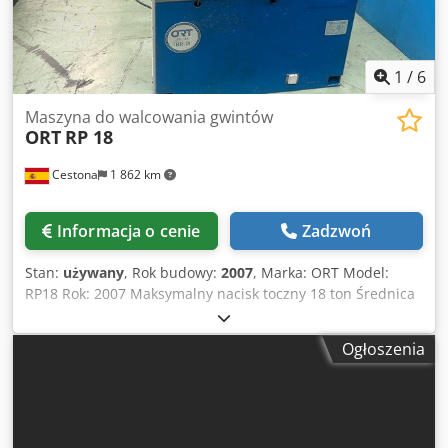
1
/
6
Maszyna do walcowania gwintów
ORT
RP 18
Cestona
1 862 km
Informacja o cenie
Zadzwoń
Stan:
używany
, Rok budowy:
2007
, Marka: ORT Model:
RP18 Rok: 2007 Maksymalny nacisk toczny 18 ton Średnica
wału rolkowego 54 mm Klucz do wału nośnika rolki 12 mm
Minimalna średnica walcowanego elementu: 3 mm
Ogłoszenia
Maksymalna średnica walcowanego elementu: 60 mm
Maksymalna długość elementu przeznaczonego do
laminowania wgłębnego: 175 mm Maksymalna długość
elementu przeznaczonego do zwinięcia w rzędzie —
Maksymalny skok walcowanego elementu: 4 mm