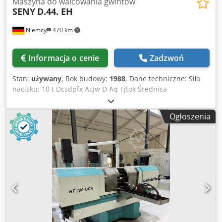
Maszyna do walcowania gwintów
SENY
D.44. EH
Niemcy
470 km
Informacja o cenie
Zadzwoń
Stan:
używany
, Rok budowy:
1988
, Dane techniczne: Siła
nacisku: 10 t Dcsdpfx Acjw D Aq Tjtok Średnica
obrabianego przedmiotu – maks.: 40 mm Długość gwintu:
70–80 mm Średnica obrabianego przedmiotu min./maks.: 3
Ogłoszenia
/ 40 mm Prędkości obrotowe: 47–94 obr./min Prędkość
posuwu: 0,5 – 6 mm/s Skok roboczy: maks. 7 mm Całkowite
zapotrzebowanie na moc: 4,68 kW Waga maszyny ok.: 1,4 t
Wymiary maszyny: 1,4 x 1,4 x 1,7 S G W m Wymiary
hydrauliki: 0,8 x 1,2 m Napęd hydrauliczny ręczny i
automatyczny cykl regulowana prędkość obrotowa rolek
maks. średnica gwintu 40 mm, min. średnica gwintu 3 mm
maks. skok 3,5 mm, min. skok 1,75 mm szerokość rolki min.
80 mm, maks. 120 mm prędkość obrotowa wału 47–94
średnica wału rolek 40 różne rolki jako wyposażenie