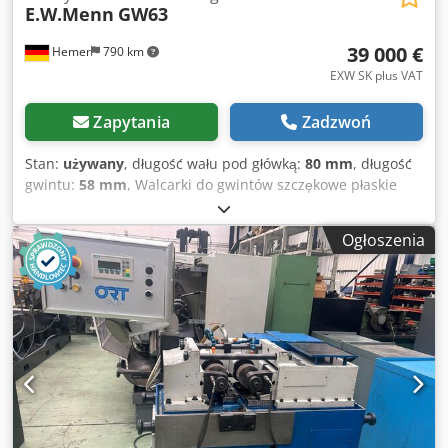
E.W.Menn
GW63
39 000 €
Hemer
790 km
EXW SK plus VAT
Zapytania
Zadzwoń
Stan:
używany
, długość wału pod główką:
80 mm
, długość
gwintu:
58 mm
, Walcarki do gwintów szczękowe płaskie
GW 63 / GW 63SX, różne lata produkcji, dobry stan,
najlepsza instalacja elektryczna EW Menn w tym
Ogłoszenia
przenośnik wibracyjny, Skako, przenośnik ślizgowy
Dcodjwkqvqspfx Actok