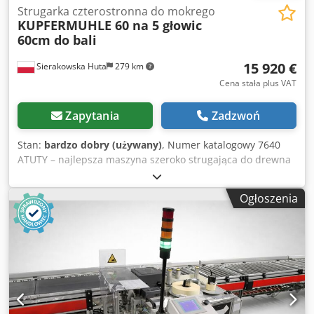
Strugarka czterostronna do mokrego
KUPFERMUHLE 60 na 5 głowic
60cm do bali
15 920 €
Sierakowska Huta
279 km
Cena stała plus VAT
Zapytania
Zadzwoń
Stan:
bardzo dobry (używany)
, Numer katalogowy 7640
ATUTY – najlepsza maszyna szeroko strugająca do drewna
mokrego i suchego – idealna do obróbki bali, podłogówki
itp. – 2 wały strugające + 3 wrzeciona – produkcji
Ogłoszenia
niemieckiej marki KUPFERMUHLE – strugarka używana,
stan bardzo dobry DANE TECHNICZNE - max szerokość
strugania 610mm - max wysokość strugania 200mm - z
góry: - wał wprowadzający ciągnący, zębaty - zapadki -
docisk Dcedpfx Aozrk T Aoctjk - 2 wały ciągnące, zębate -
docisk - wał strugający 610mm, 6-nożowy 15kW - dociski -
wał ciągnący, gładki, wyprowadzający - z dołu: - docisk
boczny na wprowadzeniu - listwa prowadząca - blat