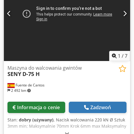
Minimalna średnica rolki 140 mm Maksymalna średnica
rolki 185 mm Moc silnika głównego 7,5 KM Całkowita moc
zainstalowana 11 KM Maksymalny poziom hałasu 80 dB
Masa netto 1800 kg Wysokość osi tocznej od nawierzchni
1035 mm Szerokość maszyny 1450 mm Standardowa
głębokość maszyny 900 mm Całkowita wysokość maszyny
1800 mm Dsdpfx Acov Tqdbjtsck
1
/
7
Maszyna do walcowania gwintów
SENY
D-75 H
Fuente de Cantos
2 492 km
Informacja o cenie
Zadzwoń
Stan:
dobry (używany)
, Nacisk walcowania 220 kN Ø Sztuk
3mm min; Maksymalnie 70mm Krok 6mm max Maksymalny
skok rowków 2,25 mm Szerokość rolki maks. 160 mm Ø rolki