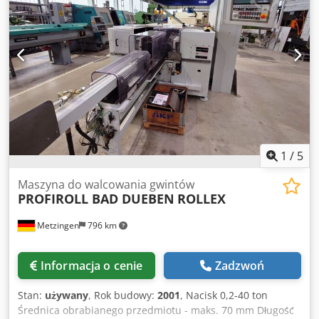
1
/
5
Maszyna do walcowania gwintów
PROFIROLL BAD DUEBEN
ROLLEX
Metzingen
796 km
Informacja o cenie
Zadzwoń
Stan:
używany
, Rok budowy:
2001
, Nacisk 0,2-40 ton
Średnica obrabianego przedmiotu - maks. 70 mm Długość