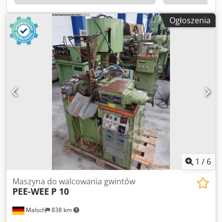
rolki roboczej: narzędzie Ø69,85: 215 mm, narzędzie Ø80:
210 mm Minimalna średnica rolki roboczej: narzędzie
Ogłoszenia
Ø69,85: 176-178 mm, narzędzie Ø80: 176 mm Siła
walcowania maks. 40 t Wymiary: 3,4 m x 2,9 m x 2,2 m
Dcedpfx Aexytmhectsk Waga: 4900 kg Wyposażenie: - Filtr
do chłodziwa - Druga para wrzecion (1x do narzędzi Ø69,85
mm, 1x do narzędzi Ø80 mm)
1
/
6
Maszyna do walcowania gwintów
PEE-WEE
P 10
Malsch
838 km