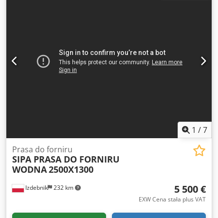
1
/
7
Prasa do forniru
SIPA PRASA DO FORNIRU
WODNA
2500X1300
5 500 €
Izdebnik
232 km
EXW Cena stała plus VAT