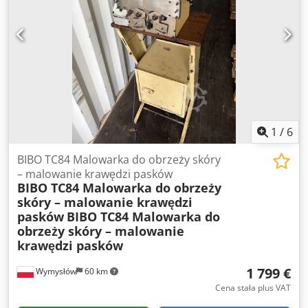
oczkarka * Napęd: nożny (pedał) * Konstrukcja żeliwna *
Stół roboczy w komplecie * Produkcja: Niemcy
Zastosowanie * oczkowanie dokumentów, * teczek i
segregatorów, * kalendarzy, * kart zawieszek, * etykiet, *
materiałów reklamowych, * prac introligatorskich. Stan
Maszyna używana, zachowana w dobrym stanie
wizualnym. Stan widoczny na zdjęciach.
1
/
6
BIBO TC84 Malowarka do obrzeży skóry
– malowanie krawędzi pasków
BIBO TC84 Malowarka do obrzeży
skóry – malowanie krawędzi
pasków
BIBO TC84 Malowarka do
obrzeży skóry – malowanie
krawędzi pasków
1 799 €
Wymysłów
60 km
Cena stała plus VAT