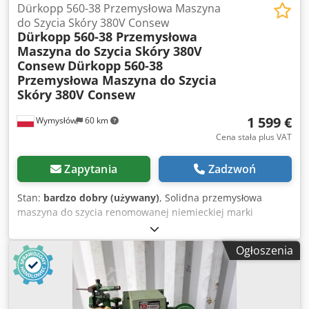
Dürkopp 560-38 Przemysłowa Maszyna
do Szycia Skóry 380V Consew
Dürkopp 560-38 Przemysłowa
Maszyna do Szycia Skóry 380V
Consew
Dürkopp 560-38
Przemysłowa Maszyna do Szycia
Skóry 380V Consew
1 599 €
Wymysłów
60 km
Cena stała plus VAT
Zapytania
Zadzwoń
Stan:
bardzo dobry (używany)
, Solidna przemysłowa
maszyna do szycia renomowanej niemieckiej marki
Dürkopp, model 560-38. Konstrukcja przeznaczona do
szycia skóry, galanterii skórzanej, tapicerki, pasów, toreb,
Ogłoszenia
walizek oraz innych cięższych materiałów. Maszyna
zamontowana jest na stabilnym stole roboczym i
wyposażona w silnik sprzęgłowy Consew. Dane techniczne:
Producent: Dürkopp Model: 560-38 Csdpfxozgu Dzs Am Tjrf