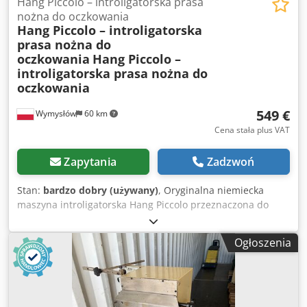
Hang Piccolo – introligatorska prasa
nożna do oczkowania
Hang Piccolo – introligatorska
prasa nożna do
oczkowania
Hang Piccolo –
introligatorska prasa nożna do
oczkowania
549 €
Wymysłów
60 km
Cena stała plus VAT
Zapytania
Zadzwoń
Stan:
bardzo dobry (używany)
, Oryginalna niemiecka
maszyna introligatorska Hang Piccolo przeznaczona do
wykonywania otworów oraz montażu metalowych oczek w
papierze, kartonie i innych materiałach stosowanych w
Ogłoszenia
introligatorstwie. Crsdpfx Amezgvnze Tjf Urządzenie
wyposażone jest w wygodny napęd nożny, który umożliwia
szybką i precyzyjną pracę przy zachowaniu wolnych rąk do
pozycjonowania materiału. Dane techniczne * Producent:
Hang * Model: Piccolo * Typ: prasa introligatorska /