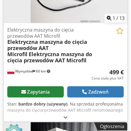
półprzewodnikowych oraz elementów mikroelektronicznych
Funkcja podciśnienia do mocowania próbek Precyzyjny
stolik pomiarowy Przyłącza sprężonego powietrza i próżni
1
/
13
Stan: używany, zgodny ze zdjęciami. Crjdpozl H Aysfx Am
Tef
Elektryczna maszyna do cięcia
przewodów AAT Microfil
Elektryczna maszyna do cięcia
przewodów AAT
Microfil
Elektryczna maszyna do
cięcia przewodów AAT Microfil
499 €
Wymysłów
60 km
Cena stała plus VAT
Zapytania
Zadzwoń
Stan:
bardzo dobry (używany)
, Na sprzedaż profesjonalna
maszyna do cięcia przewodów AAT Microfil renomowanego
niemieckiego producenta Aston Abisolier Technik GmbH,
Nürnberg. Urządzenie przeznaczone jest do precyzyjnego
Ogłoszenia
cięcia przewodów i kabli na zadaną długość. Dzięki