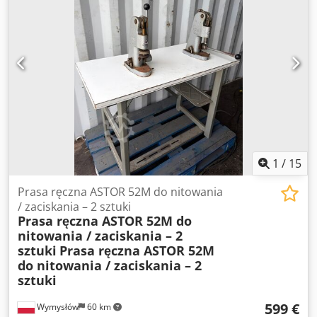
Crsdozgt Tuspfx Am Tsf Napęd EFKA Variostop VD24
Zasilanie: 220 / 380 V Moc silnika: 370 W Prędkość
obrotowa: 1400 / 1700 obr./min 50 / 60 Hz Stół roboczy w
komplecie Stojak na szpulki Sterowanie nożne Stan:
Maszyna używana. Zachowana w dobrym stanie
wizualnym. Stan zgodny ze zdjęciami.
1
/
15
Prasa ręczna ASTOR 52M do nitowania
/ zaciskania – 2 sztuki
Prasa ręczna ASTOR 52M do
nitowania / zaciskania – 2
sztuki
Prasa ręczna ASTOR 52M
do nitowania / zaciskania – 2
sztuki
599 €
Wymysłów
60 km