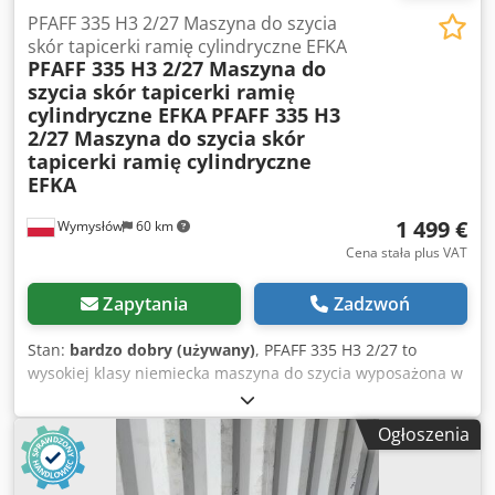
sztuczne przystosowane do tłoczenia. Stan: Maszyna
PFAFF 335 H3 2/27 Maszyna do szycia
używana, zachowana w dobrym stanie wizualnym. Stan
skór tapicerki ramię cylindryczne EFKA
PFAFF 335 H3 2/27 Maszyna do
zgodny ze zdjęciami.
szycia skór tapicerki ramię
cylindryczne EFKA
PFAFF 335 H3
2/27 Maszyna do szycia skór
tapicerki ramię cylindryczne
EFKA
1 499 €
Wymysłów
60 km
Cena stała plus VAT
Zapytania
Zadzwoń
Stan:
bardzo dobry (używany)
, PFAFF 335 H3 2/27 to
wysokiej klasy niemiecka maszyna do szycia wyposażona w
ramię cylindryczne, stół roboczy oraz napęd EFKA
Variostop. Model ten znajduje zastosowanie przy szyciu
Ogłoszenia
skóry, tapicerki, galanterii skórzanej, obuwia, walizek oraz
innych elementów o trudnym kształcie. Dane techniczne:
Producent: PFAFF Model: 335 H3 2/27 Ramię cylindryczne