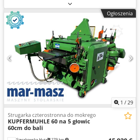
podobnych produktów. Codewny Hmopfx Am Terf
Ogłoszenia
1
/
29
Strugarka czterostronna do mokrego
KUPFERMUHLE 60 na 5 głowic
60cm do bali
Sierakowska Huta
279 km