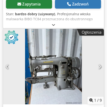
Zapytania
Zadzwoń
Stan:
bardzo dobry (używany)
, Profesjonalna włoska
malowarka BIBO TC84 przeznaczona do obustronnego
malowania oraz wykańczania obrzeży skóry. Maszyna
znajduje zastosowanie przy produkcji pasków, pasów,
Ogłoszenia
toreb, portfeli oraz innych wyrobów kaletniczych
wymagających estetycznego wykończenia krawędzi.
Urządzenie umożliwia równomierne nanoszenie farby na
obrzeża materiału, znacząco przyspieszając proces
produkcyjny i zapewniając wysoką powtarzalność
wykonania. Dane techniczne: Credpfezgvfyex Am Tjf
Producent: BIBO Model: TC84 Kraj produkcji: Włochy
Zasilanie: 380 V 50 Hz Obustronne malowanie obrzeży
Regulacja parametrów pracy Regulowana prowadnica
materiału Stabilna konstrukcja stalowa Szafka / podstawa
w komplecie Zastosowanie: paski skórzane pasy torebki
portfele galanteria skórzana wyroby kaletnicze Stan:
Maszyna używana. Stan wizualny widoczny na zdjęciach.
1
/
9