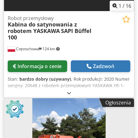
1
/
16
Robot przemysłowy
Kabina do satynowania z
robotem YASKAWA
SAPI Büffel
100
Częstochowa
124 km
Informacja o cenie
Zadzwoń
Stan:
bardzo dobry (używany)
, Rok produkcji: 2020 Numer
seryjny: 20648 z robotem przemysłowym YASKAWA YR-1-
06VX-A00, nr seryjny: K18777-473-1 Sterowanie: YASKAWA
Eras-1000-06VX8- E10 Cela była wykorzystywana do
Ogłoszenia
satynowania elementów z tworzyw sztucznych. Crsdpfx
Amjvyh Dlj Tjf