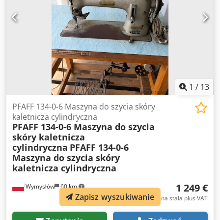
roboczy w komplecie Produkcja niemiecka Stan: Maszyna
używana. Stan wizualny widoczny na zdjęciach.
Sprzedawana dokładnie w takim stanie, jak przedstawiono
na fotografiach.
1
/
13
PFAFF 134-0-6 Maszyna do szycia skóry
kaletnicza cylindryczna
PFAFF 134-0-6 Maszyna do szycia
skóry kaletnicza
cylindryczna
PFAFF 134-0-6
Maszyna do szycia skóry
kaletnicza cylindryczna
1 249 €
Wymysłów
60 km
Zapisz wyszukiwanie
Cena stała plus VAT