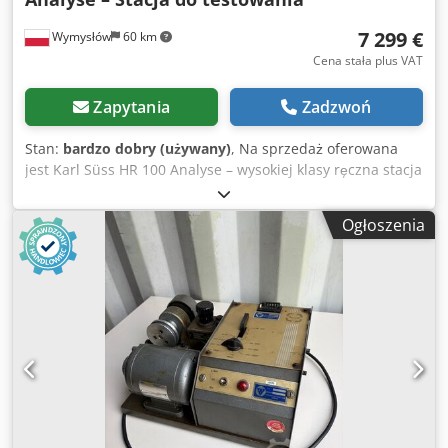
sprzedaży.
7 299 €
Wymysłów
60 km
Cena stała plus VAT
Zapytania
Zadzwoń
Stan:
bardzo dobry (używany)
, Na sprzedaż oferowana
jest Karl Süss HR 100 Analyse – wysokiej klasy ręczna stacja
pomiarowo-testowa przeznaczona do analizy i
kontaktowania wafli półprzewodnikowych oraz elementów
Ogłoszenia
mikroelektronicznych. Urządzenie znajduje zastosowanie w
laboratoriach, działach badawczo-rozwojowych oraz
podczas prac naukowych. Stacja wyposażona jest w
precyzyjny stolik pomiarowy z dokładną regulacją, uchwyt
próbek z funkcją podciśnienia oraz mechaniczny
mechanizm podnoszenia. Dodatkowo posiada przyłącza
sprężonego powietrza i próżni, co umożliwia stabilne
mocowanie badanych elementów podczas pomiarów. Dane
techniczne Producent: Karl Süss Model: HR 100 Analyse
Typ urządzenia: ręczna stacja do testowania (Wafer Probe
Station) Zastosowanie: analiza i testowanie wafli