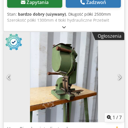
Zapytania
Zadzwoń
Stan:
bardzo dobry (używany)
, Długość półki 2500mm
Szerokość półki 1300mm 4 tłoki hydrauliczne Prześwit
400mm Podgrzewanie wodne Crodoyw H H Sopfx Am Tjf
Ogłoszenia
1
/
7