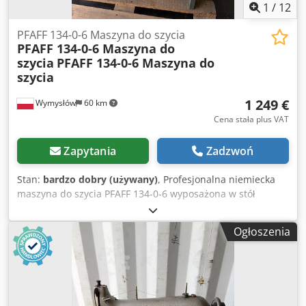
1
/
12
PFAFF 134-0-6 Maszyna do szycia
PFAFF 134-0-6 Maszyna do
szycia
PFAFF 134-0-6 Maszyna do
szycia
1 249 €
Wymysłów
60 km
Cena stała plus VAT
Zapytania
Zadzwoń
Stan:
bardzo dobry (używany)
, Profesjonalna niemiecka
maszyna do szycia PFAFF 134-0-6 wyposażona w stół
roboczy oraz silnik. Solidna, ciężka konstrukcja zapewnia
stabilną pracę i wysoką trwałość. Maszyna przeznaczona
Ogłoszenia
do szycia różnego rodzaju materiałów tekstylnych oraz
wyrobów wymagających precyzyjnego prowadzenia
materiału. Dane techniczne: Producent: PFAFF Model: 134-
0-6 Zasilanie: 220 V Silnik pod stołem Csdpfx Amjzgnyis
Terf Napęd paskowy Sterowanie pedałem nożnym Stół