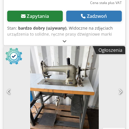
Cena stała plus VAT
Zapytania
Zadzwoń
Stan:
bardzo dobry (używany)
, Widoczne na zdjęciach
urządzenia to solidne, ręczne prasy dźwigniowe marki
ASTOR, model 52M. Tego typu prasy są stosowane do
nitowania, zakuwania, zaciskania oczek, napów, zatrzasków
Ogłoszenia
oraz innych operacji montażowych w wyrobach
skórzanych, kaletniczych, obuwniczych i tekstylnych. Opis
Producent: ASTOR Model: 52M Ilość: 2 sztuki Napęd ręczny
za pomocą dźwigni Crsdjzgtz Sspfx Am Tef Masywna
konstrukcja żeliwna Możliwość montażu różnych narzędzi
roboczych Stabilna podstawa do przykręcenia do stołu
Prosta i niezawodna konstrukcja Idealna do warsztatów
kaletniczych, obuwniczych i tapicerskich