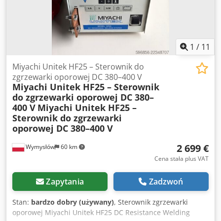
1
/
11
Miyachi Unitek HF25 – Sterownik do
zgrzewarki oporowej DC 380–400 V
Miyachi Unitek HF25 – Sterownik
do zgrzewarki oporowej DC 380–
400 V
Miyachi Unitek HF25 –
Sterownik do zgrzewarki
oporowej DC 380–400 V
2 699 €
Wymysłów
60 km
Cena stała plus VAT
Zapytania
Zadzwoń
Stan:
bardzo dobry (używany)
, Sterownik zgrzewarki
oporowej Miyachi Unitek HF25 DC Resistance Welding