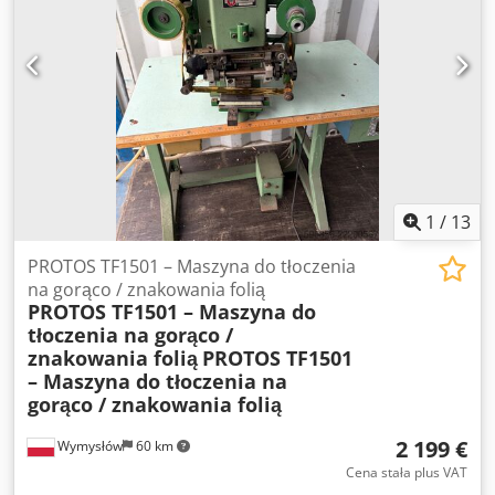
Zasilanie: 380 V Silnik: Consew MT-M2 Moc silnika: 0,37 kW
(1/2 HP) Prędkość obrotowa silnika: 1425 obr./min Napęd
sprzęgłowy Stół roboczy w komplecie Przeznaczenie: skóra,
tapicerka, materiały techniczne Stan: Maszyna używana.
Stan wizualny widoczny na zdjęciach.
1
/
13
PROTOS TF1501 – Maszyna do tłoczenia
na gorąco / znakowania folią
PROTOS TF1501 – Maszyna do
tłoczenia na gorąco /
znakowania folią
PROTOS TF1501
– Maszyna do tłoczenia na
gorąco / znakowania folią
2 199 €
Wymysłów
60 km
Cena stała plus VAT