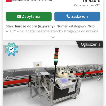
15 920 €
Cena stała plus VAT
Zapytania
Zadzwoń
Stan:
bardzo dobry (używany)
, Numer katalogowy 7640
ATUTY – najlepsza maszyna szeroko strugająca do drewna
mokrego i suchego – idealna do obróbki bali, podłogówki
itp. – 2 wały strugające + 3 wrzeciona – produkcji
Ogłoszenia
niemieckiej marki KUPFERMUHLE – strugarka używana,
stan bardzo dobry DANE TECHNICZNE - max szerokość
strugania 610mm - max wysokość strugania 200mm - z
góry: - wał wprowadzający ciągnący, zębaty - zapadki -
docisk - 2 wały ciągnące, zębate - docisk - wał strugający
610mm, 6-nożowy 15kW - dociski - wał ciągnący, gładki,
wyprowadzający - z dołu: - docisk boczny na wprowadzeniu
- listwa prowadząca - blat wprowadzający - wał ciągnący,
zębaty - wał strugający 610mm, 6-nożowy 7,5kW - 2 wały
ciągnące, gładkie - docisk boczny na wyprowadzeniu - z
tyłu: 2 wrzeciona boczne + dociski: 1) pionowe prawe
200mm 15kW 2) pionowe lewe 200mm 15kW Credozrk T
Ajpfx Am Tef - wrzeciono pionowe lewe regulowane