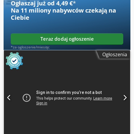
Ogłaszaj już od 4,49 €
*
Na
11 miliony nabywców
czekają na
Ciebie
Teraz dodaj ogłoszenie
*za ogłoszenie/miesiąc
Ogłoszenia