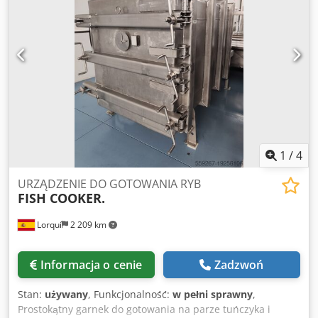
1
/
4
URZĄDZENIE DO GOTOWANIA RYB
FISH COOKER.
Lorquí
2 209 km
Informacja o cenie
Zadzwoń
Stan:
używany
, Funkcjonalność:
w pełni sprawny
,
Prostokątny garnek do gotowania na parze tuńczyka i