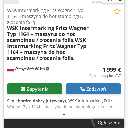
konstrukcja żeliwna Produkcja: Niemcy Urządzenie idealnie
nadaje się do pracy z klejami stosowanymi w
WSK Intermarking Fritz Wagner Typ
introligatorstwie i produkcji opakowań. Stan wizualny
1164 – maszyna do hot stampingu /
zgodny ze zdjęciami.
złocenia folią
WSK Intermarking Fritz Wagner
Typ 1164 – maszyna do hot
stampingu / złocenia folią
WSK
Intermarking Fritz Wagner Typ
1164 – maszyna do hot
stampingu / złocenia folią
1 999 €
Wymysłów
60 km
Cena stała plus VAT
Zapytania
Zadzwoń
Stan:
bardzo dobry (używany)
, WSK Intermarking Fritz
Wagner Typ 1164 – maszyna do hot stampingu / złocenia
folią Crodpeziqtdofx Am Tef
Ogłoszenia