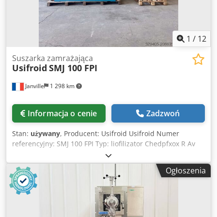
1
/
12
Suszarka zamrażająca
Usifroid
SMJ 100 FPI
Janville
1 298 km
Informacja o cenie
Zadzwoń
Stan:
używany
, Producent: Usifroid Usifroid Numer
referencyjny: SMJ 100 FPI Typ: liofilizator Chedpfxox R Av
Ao Aqioa Liczba tac: 2 Powierzchnia na tacę: 100 cm x 50
cm 2 sprężarki powietrza 1 agregat chłodniczy: R22 i 502 1
Ogłoszenia
pompa obiegowa 1 system grzewczy Brakujące części:
Jednostka hydrauliczna Pompa próżniowa