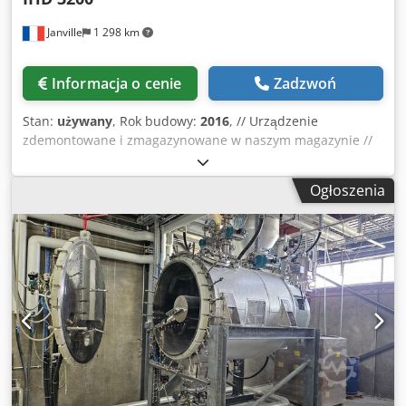
Janville
1 298 km
Informacja o cenie
Zadzwoń
Stan:
używany
, Rok budowy:
2016
, // Urządzenie
zdemontowane i zmagazynowane w naszym magazynie //
Producent: Italvacuum Model: Cosmodry System IHD 3200
Rok produkcji: 2016 Typ: pozioma suszarka próżniowa z
Ogłoszenia
mieszadłem łopatkowym Zastosowanie: suszenie
wilgotnych proszków Jednostka ATEX (Eex): tak Branże:
Chemia specjalistyczna, farmacja (API), półprodukty A)
Mieszadło: Koncentryczne mieszadło z podgrzewanym
wałem, demontowane w kilku segmentach (podwójne
uszczelnienie mechaniczne) Przekładnia: (CEMP) – Moc 30
kW + przekładnia + łańcuch Prędkość mieszania: 1,6 ÷ 8,1
obr./min ATEX: przeciwwybuchowy, ATEX II 2GD Csdpfxjx R
D Efs Aqioha Mieszadło i suszarka zamontowane na
konstrukcji wsporczej (pojedynczy SKID) B) Komora
suszenia z zaworem spustowym Pojemność całkowita: 3200