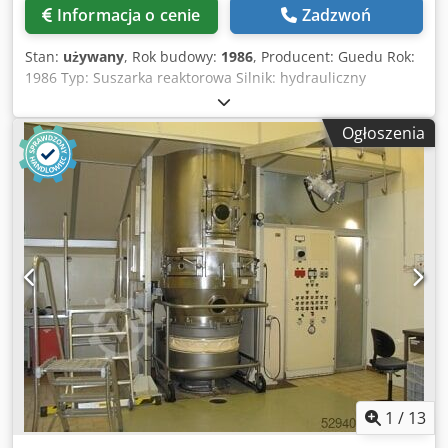
Informacja o cenie
Zadzwoń
Stan:
używany
, Rok budowy:
1986
, Producent: Guedu Rok:
1986 Typ: Suszarka reaktorowa Silnik: hydrauliczny
Pojemność reaktora: 280 l Obwód płaszcza: Zbiornik: 14,6 l
/ 0,9 m2 Dno: 13,75 l / 0,55 m2 Dodatek na korozję: 1 mm
Ogłoszenia
Ciśnienie próbne (pół płaszcza): 12 bar Ciśnienie robocze
(pół płaszcza): 6 bar para Ciśnienie próbne (zbiornik): 6 bar
Ciśnienie robocze (naczynie): 3,99 bar gaz i 10 torr próżnia
Cjdpox Rz Iqofx Aqioha Temperatura robocza: - 20°C +
160°C Współczynnik spawania: 0,7
1
/
13