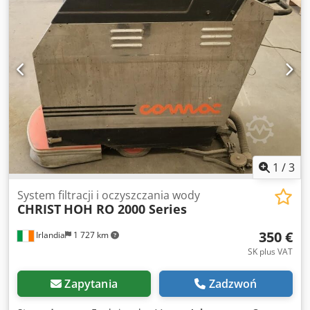
Woda zawierająca skoncentrowane sole/koncentrat jest
odprowadzana do wylotu. Stosunek między permeatem a
koncentratem można regulować ręcznie za pomocą zaworu
igłowego. W normalnych warunkach pracy membrany
odwróconej osmozy charakteryzują się długą żywotnością.
Jednak nawet przy dobrej jakości wody zasilającej, w
pewnym stopniu będą tworzyć się warstwy zanieczyszczeń,
co spowoduje powolne zmniejszenie wydajności permeatu.
Cedjzl E Diopfx Aqisha
1
/
3
System filtracji i oczyszczania wody
CHRIST
HOH RO 2000 Series
350 €
Irlandia
1 727 km
SK plus VAT
Zapytania
Zadzwoń