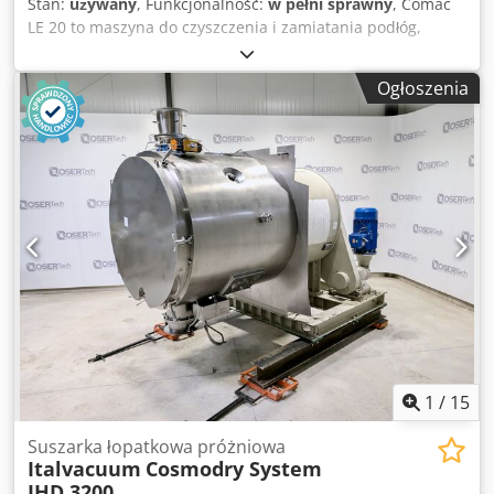
Stan:
używany
, Funkcjonalność:
w pełni sprawny
, Comac
LE 20 to maszyna do czyszczenia i zamiatania podłóg,
obsługiwana przez operatora idącego za nią. Jest to
urządzenie 2 w 1, łączące funkcje myjki i odkurzacza,
Ogłoszenia
przeznaczone do regularnego czyszczenia powierzchni w
obiektach komercyjnych, takich jak sklepy i siłownie, o
powierzchni do 1400 m². Cjdpfx Aqezl E Afeieha
1
/
15
Suszarka łopatkowa próżniowa
Italvacuum
Cosmodry System
IHD 3200