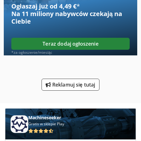
Maszyny Do Oklejania
Ogłaszaj już od 4,49 €
*
Na
11 miliony nabywców
czekają na
Maszyny Do Piaskowania
Ciebie
Maszyny Do Powlekania
Maszyny Do Spawania
Teraz dodaj ogłoszenie
Maszyny Do Szycia Przemysłowe
*za ogłoszenie/miesiąc
Maszyny Do Ukosowania
Maszyny Do Wycinania
Reklamuj się tutaj
Sprzęt Do Piaskowania
Sprzęt Do Spawania
Urządzenia Do Gotowania
Machineseeker
Gratis w sklepie Play
Urządzenia Do Odsysania