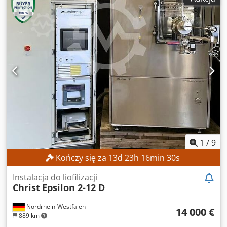
1
/
9
Kończy się za
13
d
23
h
16
min
28
s
Instalacja do liofilizacji
Christ
Epsilon 2-12 D
Nordrhein-Westfalen
14 000 €
889 km