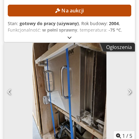
Na aukcji
Stan:
gotowy do pracy (używany)
, Rok budowy:
2004
,
Funkcjonalność:
w pełni sprawny
, temperatura:
-75 °C
,
całkowita długość:
1 300 mm
, całkowita szerokość:
1 300
mm
, całkowita wysokość:
2 000 mm
, użyteczna pojemność
Ogłoszenia
zbiornika:
100 l
, Instalacja została przez producenta
profesjonalnie zdemontowana i wyłączona z użytku. Płyty
zostały złożone. DANE TECHNICZNE Objętość kondensatora
lodu: 100 l Wydajność kondensatora lodu: 12 kg Wydajność
kondensatora lodu: 8 g/24 h Temperatura kondensatora
lodu: −75 °C DANE DOTYCZĄCE MASZYNY Wymiary
Zajmowana przestrzeń przez urządzenie do liofilizacji:
1300 × 1300 × 2000 mm Cjdpjzrfa Djfx Aqioha Zajmowana
przestrzeń przez dodatkowy element: 1800 × 600 × 2000
mm
1
/
5