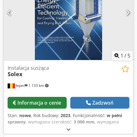
mm: 15–45 kg/partię. Cedozmvqispfx Aqijha Opróżnianie
bębna odbywa się ręcznie. Ramię rozpylające z adapterem
dyszy. System rozpylania z 1 dyszą Schlick. Szafa
sterownicza (pneumatyczna/elektryczna) z PLC Siemens S5.
Jednostka obróbki powietrza 7AIR, w tym: wentylator
powietrza wlotowego, filtracja F7 i H12, wstępne
podgrzewanie, osuszanie, ogrzewanie. Odkurzacz
HERDING. Wentylator powietrza wylotowego. Dysza CIP
wewnątrz bębna i zewnętrzna dysza.
1
/
5
Instalacja susząca
Solex
Ieper
1 133 km
Informacja o cenie
Zadzwoń
Stan:
nowe
, Rok budowy:
2023
, Funkcjonalność:
w pełni
sprawny
, wymagana szerokość:
3 000 mm
, wymagana
długość przestrzeni:
3 000 mm
, wymagania dotyczące
wysokości:
18 000 mm
, Kondycjoner, chłodnica, suszarka