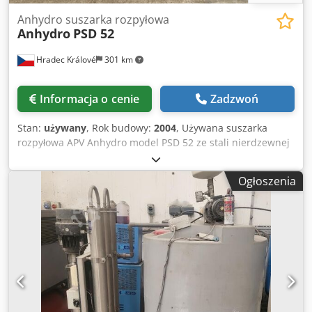
Anhydro suszarka rozpyłowa
Anhydro
PSD 52
Hradec Králové
301 km
Informacja o cenie
Zadzwoń
Stan:
używany
, Rok budowy:
2004
, Używana suszarka
rozpyłowa APV Anhydro model PSD 52 ze stali nierdzewnej
(AISI 316). Maksymalna wydajność suszenia przez
odparowanie wody 9,3 kh/godz. przy maksymalnej
Ogłoszenia
temperaturze powietrza 350 °C. Komora suszenia ma
średnicę około 1000 mm x 700 mm wysokości prostego
boku x 1100 mm wysokości stożkowego dna. Zawiera (1)
obrotowy rozpylacz rozpylający CMT model AF07
napędzany silnikiem IBAG o mocy 0,7 kW, średnica koła 63
mm, zakres prędkości 10 000 - 60 000 obr. W zestawie
znajduje się również elektryczna nagrzewnica powietrza o
mocy 12 kW, cyklon z pojemnikiem na suchy produkt,
wentylator i główna tablica rozdzielcza ze zintegrowanym