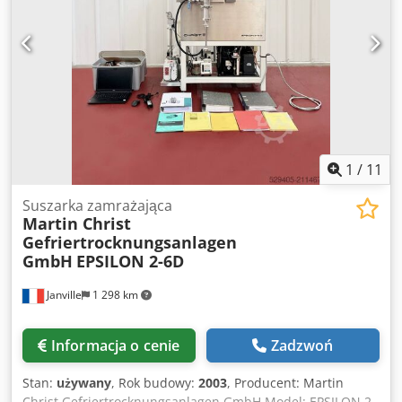
1
/
11
Suszarka zamrażająca
Martin Christ
Gefriertrocknungsanlagen
GmbH
EPSILON 2-6D
Janville
1 298 km
Informacja o cenie
Zadzwoń
Stan:
używany
, Rok budowy:
2003
, Producent: Martin
Christ Gefriertrocknungsanlagen GmbH Model: EPSILON 2-