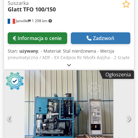
Suszarka
Glatt
TFO 100/150
Janville
1 298 km
Informacja o cenie
Zadzwoń
Stan:
używany
, - Materiał: Stal nierdzewna - Wersja
pneumatyczna / ADF - EX Cedpox Rz Nbofx Aqijha - 2 ścięte
zbiorniki 400L na wózku (na każdą suszarnię), model
WSG120 / D.1200 / 900 X PF.500 - 1 obracarka zbiorników
Ogłoszenia
wspólna dla obu suszarni - Szafa sterownicza -
Zabezpieczenie: 2 membrany przeciwwybuchowe
połączone z butlą azotową