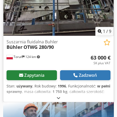
1
/
9
Suszarnia fluidalna Buhler
Bühler
OTWG 280/90
63 000 €
Toruń
124 km
SK plus VAT
Zapytania
Zadzwoń
Stan:
używany
, Rok budowy:
1996
, Funkcjonalność:
w pełni
sprawny
, masa całkowita:
1 750 kg
, całkowita szerokość:
1 120 mm
, całkowita długość:
3 750 mm
, Liczba komór:
1
,
Wyposażenie:
dokumentacja / instrukcja obsługi
,
Przedmiotem sprzedaży jest wysokowydajna suszarnia
fluidalna renomowanej marki Buhler, model OTWG-280.