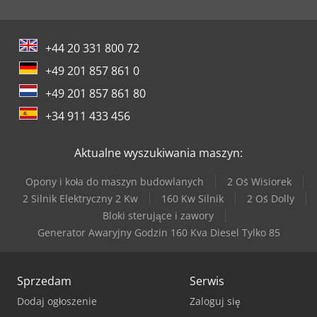
+44 20 331 800 72
+49 201 857 861 0
+49 201 857 861 80
+34 911 433 456
Aktualne wyszukiwania maszyn:
Opony i koła do maszyn budowlanych
2 Oś Wisiorek
2 Silnik Elektryczny 2 Kw
160 Kw Silnik
2 Oś Dolly
Bloki sterujące i zawory
Generator Awaryjny Godzin 160 Kva Diesel Tylko 85
Sprzedam
Serwis
Dodaj ogłoszenie
Zaloguj się