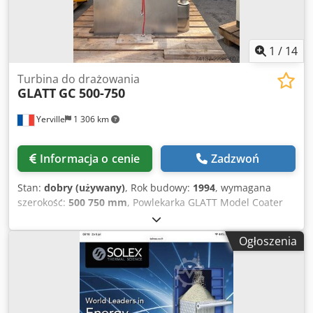
1
/
14
Turbina do drażowania
GLATT
GC 500-750
Yerville
1 306 km
Informacja o cenie
Zadzwoń
Stan:
dobry (używany)
, Rok budowy:
1994
, wymagana
szerokość:
500 750 mm
, Powlekarka GLATT Model Coater
GC 750/500 z 1994 roku, z wymiennym bębnem, w wersji
„Ex” (przeznaczonej do użytku w strefach zagrożonych
Ogłoszenia
wybuchem). Urządzenie do powlekania Glatt Coater GC 750
(urządzenie używane wyłącznie do prób). Perforowany
bęben o średnicy 500 mm i długości 750 mm, wyposażony
w: Wejście i wylot powietrza dla obu bębnów. Pojemność
bębna 750 mm: 50–75 kg/partię. Pojemność bębna 500