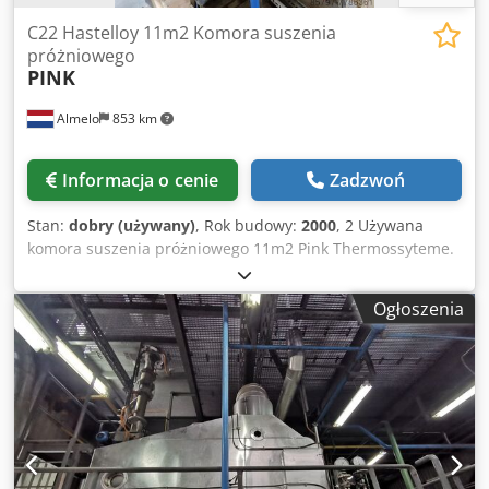
C22 Hastelloy 11m2 Komora suszenia
próżniowego
PINK
Almelo
853 km
Informacja o cenie
Zadzwoń
Stan:
dobry (używany)
, Rok budowy:
2000
, 2 Używana
komora suszenia próżniowego 11m2 Pink Thermossyteme.
Model 650-650-120-5 Hastelloy C22 o powierzchni styku 5x
650mm x 650mm szuflady zakwalifikowane do 3 bar.
Ogłoszenia
120mm przestrzeni górnej, 700mm szerokości końca
775mm głębokości x 700mm wysokości. Wymiary
wewnętrzne komory zakwalifikowane do -1/+1 bar w 95C,
WO#60070, fab# 20004677, z 2000 roku. Chjdoiqx N Hjpfx
Aqioa