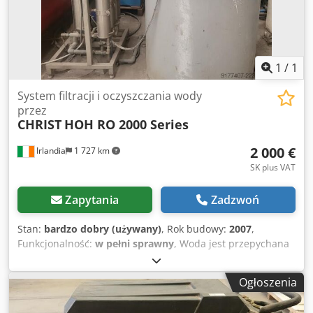
panelem sterowania. Codpeuk Ehxjfx Aqijha
1
/
1
System filtracji i oczyszczania wody
przez
CHRIST
HOH RO 2000 Series
2 000 €
Irlandia
1 727 km
SK plus VAT
Zapytania
Zadzwoń
Stan:
bardzo dobry (używany)
, Rok budowy:
2007
,
Funkcjonalność:
w pełni sprawny
, Woda jest przepychana
przez membranę odwróconej osmozy za pomocą pompy
wysokiego ciśnienia. Odsolona woda/permeat jest
Ogłoszenia
następnie kierowana do zbiornika o pojemności 1000
litrów, skąd jest pobierana do dalszego wykorzystania.