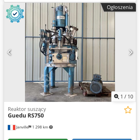
produkcji: 1989. Poprzednie zastosowanie: przemysł
Ogłoszenia
farmaceutyczny. Pojemność misy produktu: 700 litrów.
Wydajność produktu: 200–280 kg. Filtracja powietrza i
nagrzewnica. Filtracja workowa. Wymiennik ciepła: rurowy.
Kontrola temperatury: wieloczujnikowa. Natrysk: tak.
Pompa perystaltyczna Watson Marlow. Dysza natryskowa.
Rama i wieża: stal nierdzewna 316. Szafa sterownicza.
Sprzedawana z 2 misami i osłonami ochronnymi.
Obracarka wózka: dostępna. Dokumentacja: dostępna w
języku niemieckim. Części zamienne. Zawory dostępne.
Wentylator niedostępny. Generator ciepłej wody / kocioł
niedostępny. Chsdpfx Aqjx R An Soiea
1
/
10
Reaktor suszący
Guedu
RS750
Janville
1 298 km