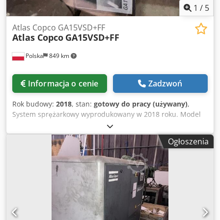
1
/
5
Atlas Copco GA15VSD+FF
Atlas Copco
GA15VSD+FF
Polska
849 km
Informacja o cenie
Zadzwoń
Rok budowy:
2018
, stan:
gotowy do pracy (używany)
,
System sprężarkowy wyprodukowany w 2018 roku. Model
Atlas Copco GA15VSD+FF charakteryzuje się mocą silnika
wynoszącą 15 kW i pracuje przy ciśnieniu 12,75 bara.
Ogłoszenia
Wyposażony jest w zbiornik o pojemności 1000 litrów,
dzięki czemu nadaje się do różnych zastosowań. Jeśli
szukasz wysokiej jakości sprężonego powietrza, rozważ
zakup maszyny Atlas Copco GA15VSD+FF, którą mamy w
sprzedaży. Skontaktuj się z nami, aby uzyskać więcej
informacji. • Moc silnika: 15 kW • Ciśnienie: 12,75 bar
Wyposażenie dodatkowe Codpfx Ahezdi Snelorf • W
zestawie zbiornik o pojemności 1000 litrów