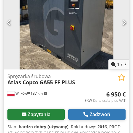
1
/
7
Sprężarka śrubowa
Atlas Copco
GA55 FF PLUS
6 950 €
Wilków
137 km
EXW Cena stała plus VAT
Zapytania
Zadzwoń
Stan:
bardzo dobry (używany)
, Rok budowy:
2016
, PROD.
ATLASCOPCO TYP GA55 FF PLUS S/N API623768 ROK 2016