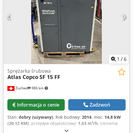
Na sprzedaż kompresor śrubowy ATLAS COPCO GA 11 VSD
FF - Typ: GA 11 VSD FF - Rok produkcji: 2008 - Nr seryjny:
API161729 Cedpfx Ahjy Ud Ibslerf - Moc: 11 kW Na
sprzedaż dobrze utrzymany kompresor śrubowy z
separatorem powietrza oraz zbiornikiem wyrównawczym o
pojemności 500 litrów. Zakres pracy od 3 do 13 bar.
Urządzenie jest w pełni sprawne. Maszyna jest podłączona
do sieci i gotowa do testowania.
1
/
6
Sprężarka śrubowa
Atlas Copco
SF 15 FF
Zuchwil
986 km
Informacja o cenie
Zadzwoń
Stan:
dobry (używany)
, Rok budowy:
2014
, moc:
14,8 kW
(20,12 KM)
, przepływ objętościowy:
1,63 m³/h
, ciśnienie
(maks.):
7,75 belka
, Kompresor powietrza Atlas Copco SF 15