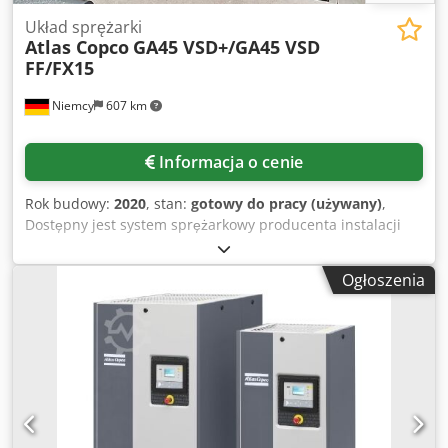
Układ sprężarki
Atlas Copco
GA45 VSD+/GA45 VSD
FF/FX15
Niemcy
607 km
Informacja o cenie
Rok budowy:
2020
, stan:
gotowy do pracy (używany)
,
Dostępny jest system sprężarkowy producenta instalacji
Rico, składający się z dwóch sprężarek Atlas Copco, dwóch
osuszaczy chłodniczych oraz systemu separacji oleju i
Ogłoszenia
wody Beko, również marki Atlas Copco. 1) Sprężarka
śrubowa Atlas Copco GA 45 VSD+, rok produkcji: 2020,
wydajność powietrza: 9,4 m³/min, ciśnienie robocze: 13
bar, moc silnika: 45 kW, prędkość obrotowa silnika: 4500
obr./min, wymiary (dł./szer./wys.): ok. 1200 mm/1100
mm/2000 mm, masa: ok. 860 kg. 2) Sprężarka śrubowa
Atlas Copco GA 45 VSD FF, rok produkcji: 2012, moc: 45 kW,
ciśnienie robocze: 18,5 bar, prędkość obrotowa: 3000