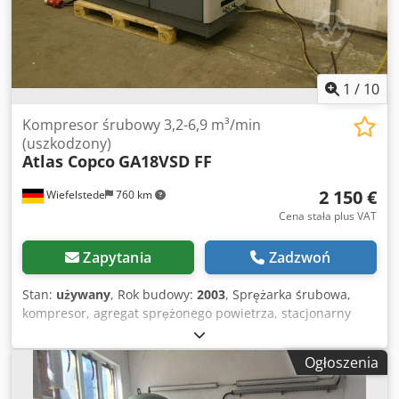
1
/
10
Kompresor śrubowy 3,2-6,9 m³/min
(uszkodzony)
Atlas Copco
GA18VSD FF
2 150 €
Wiefelstede
760 km
Cena stała plus VAT
Zapytania
Zadzwoń
Stan:
używany
, Rok budowy:
2003
, Sprężarka śrubowa,
kompresor, agregat sprężonego powietrza, stacjonarny
kompresor powietrza -Przekazanie w stanie faktycznym, jak
oglądano -uszkodzony, niesprawny, problem: falownik nie
Ogłoszenia
komunikuje się z oprogramowaniem -Wydajność: 3,2-6,9
m³/min -Moc silnika: 18-24 kW -Budowa: obudowany -