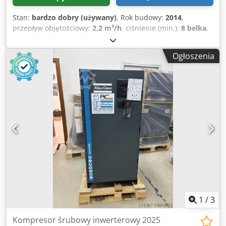
Stan:
bardzo dobry (używany)
, Rok budowy:
2014
,
przepływ objętościowy:
2,2 m³/h
, ciśnienie (min.):
8 belka
,
Kompresor śrubowy ATLAS COPCO GA 15 VSD +
Zmiennoobrotowa (falownik) Silnik 15 kw Wydajność 2,51
Ogłoszenia
m3/min Ciśnienie 13 bar Rok produkcji 2014 Cedpfx
Ahjytyd Uelorf Przebieg 11380 mtg Sprężarka po serwisie,
wymianie filtrów i oleju.
1
/
3
Kompresor śrubowy inwerterowy 2025