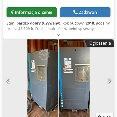
Informacja o cenie
Zadzwoń
Stan:
bardzo dobry (używany)
, Rok budowy:
2018
, godziny
pracy:
43 309 h
, Funkcjonalność:
w pełni sprawny
,
Śrubowy kompresor Atlas Copco GA75VSD+FF Wbudowany
przetwornik częstotliwości i osuszacz 75 kW 12,75 bar
Ogłoszenia
15,50 m³/min Rok produkcji: 2018 Crjdpfjzp Urwox Ahljf
Liczba godzin pracy: 43 309