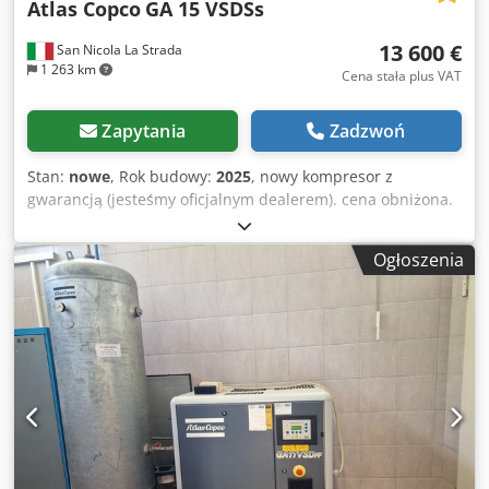
Atlas Copco
GA 15 VSDSs
13 600 €
San Nicola La Strada
1 263 km
Cena stała plus VAT
Zapytania
Zadzwoń
Stan:
nowe
, Rok budowy:
2025
, nowy kompresor z
gwarancją (jesteśmy oficjalnym dealerem). cena obniżona.
cena katalogowa 25441 euro. możliwość dokupienia
osuszacza Atlas Copco (dostępny). Najnowszy model
Ogłoszenia
technologiczny. Główne cechy: Crsdpfx Ahowcm Hisljf
pasek maks. 10 Moc 15kw-20hp przepływ powietrza
litry7min 3000 Jeśli chcesz otrzymać szczegółową kartę
danych technicznych, skontaktuj się ze mną.