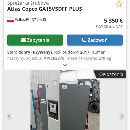
Sprężarka śrubowa
Atlas Copco
GA15VSDFF PLUS
5 350 €
Wilków
137 km
EXW SK plus VAT
Zapytania
Zadzwoń
Stan:
dobry (używany)
, Rok budowy:
2017
, numer
maszyny/pojazdu:
API262376
, masa całkowita:
279 kg
,
przepływ objętościowy:
150,6 m³/h
, ciśnienie (maks.):
12,75
belka
, Wyposażenie:
Tabliczka znamionowa dostępna,
Ogłoszenia
osuszacz ziębniczy
, Oferujemy: ATLAS COPCO GA15VSDFF
PLUS Csdpfxev Drrbo Ahlerf Dane techniczne: ROK: 2017
MOC (kW): 15 WYDAJ. (m3/min): 2,51 CIS (bar): 12,75 GODZ
(DOC/OGÓL): 25107 FALOWNIK: tak WBUD. OSUSZACZ: tak