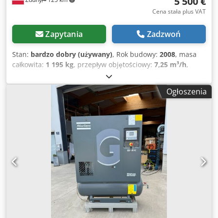
5 500 €
Cena stała plus VAT
Zapytania
Zadzwoń
Stan:
bardzo dobry (używany)
, Rok budowy:
2008
, masa
całkowita:
1 195 kg
, przepływ objętościowy:
7,25 m³/h
,
ciśnienie robocze:
13 belka
, napięcie wejściowe:
400 V
,
Kompresor śrubowy ATLAS COPCO GA 37 VSD ff Cedpfx
Ogłoszenia
Ahet Hdh Nolerf Zmiennoobrotowa, (falownik) Z
osuszaczem ziębniczym Silnik 37 kw Wydajność 7,25
m3/min Ciśnienie 13 bar Przebieg 13200 Mtg Kompresor w
pełni sprawny