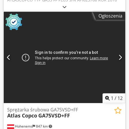
MOC (kW) 55 WYDAJ. (m3/min) 10.44 Crsdpfx Ahszmhtceljf
CIS (bar) 8.25 GODZ (DOC/OGÓL) FALOWNIK nie WBUD.
Ogłoszenia
OSUSZACZ tak R410a 1.05kg WYMIENNIK nie CHŁODZONA
(POW/WODA) powietrze NA ZBIORNIKU nie DOKUMENTY
nie PRZYŁĄCZE 2 NOWA/UŻYWANA UŻYWANA
1
/
12
Sprężarka śrubowa GA75VSD+FF
Atlas Copco
GA75VSD+FF
Hohenems
847 km