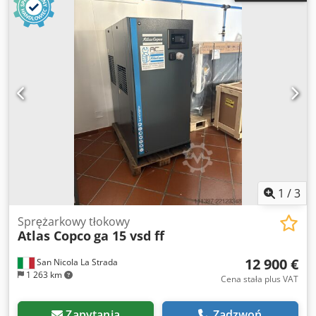
1
/
3
Sprężarkowy tłokowy
Atlas Copco
ga 15 vsd ff
12 900 €
San Nicola La Strada
1 263 km
Cena stała plus VAT
Zapytania
Zadzwoń