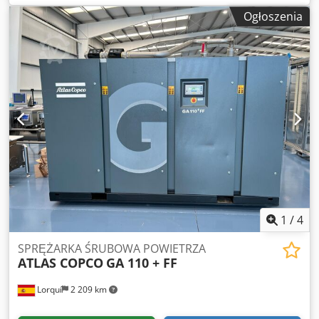
FF Producent: Atlas Copco Typ: SF 15 FF Rok produkcji: 2014
Ogłoszenia
Maksymalne ciśnienie: 7,75 bar Wydajność: 4,95 m³/min
Przepływ objętościowy: 27,1 l/s, 1,63 m³/min Moc silnika:
14,8 kW = 20 KM Prędkość obrotowa silnika: 2885 obr./min
Waga: 595 kg Zasilanie: 400 V, 50 Hz, 3 fazy Konstrukcja:
bezolejowa Klasa ISO: 8573-1 klasa 0 Wyposażenie:
zintegrowany Workplace Air System™, wyposażony w
SMARTLINK Csdpfx Ajxk U Dcjhlorf Sterowanie:
Elektronikon Pochodzenie: Wyprodukowano w Belgii Nie
gwarantuje się poprawności, kompletności ani aktualności
powyższych danych.
1
/
4
SPRĘŻARKA ŚRUBOWA POWIETRZA
ATLAS COPCO
GA 110 + FF
Lorquí
2 209 km