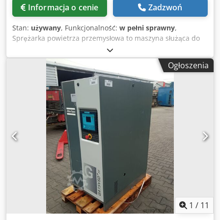
Informacja o cenie
Zadzwoń
Stan:
używany
, Funkcjonalność:
w pełni sprawny
,
Sprężarka powietrza przemysłowa to maszyna służąca do
zwiększania ciśnienia i przepływu sprężonego powietrza
służącego do zasilania różnych narzędzi, urządzeń i
Ogłoszenia
procesów przemysłowych. Csdpfx Aswnxzijhljrf
1
/
11