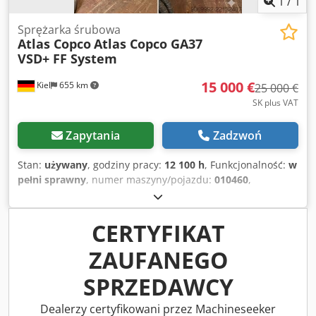
1
/
1
Sprężarka śrubowa
Atlas Copco
Atlas Copco GA37
VSD+ FF System
15 000 €
Kiel
655 km
25 000 €
SK plus VAT
Zapytania
Zadzwoń
Stan:
używany
, godziny pracy:
12 100 h
, Funkcjonalność:
w
pełni sprawny
, numer maszyny/pojazdu:
010460
,
Oferujemy do sprzedaży wydajny, przemysłowy
sprężarkowy agregat marki Atlas Copco. Urządzenie jest
używane, regularnie serwisowane przez wykwalifikowany
CERTYFIKAT
personel i gotowe do natychmiastowego użycia. Dane
ZAUFANEGO
techniczne: Crjdezdqz Dopfx Ahlsf Typ: GA37 VSD+ FF
(technologia VSD+ zapewniająca najwyższą efektywność
SPRZEDAWCY
energetyczną) Liczba godzin pracy: 12 100 godzin Stan:
Używany, w bardzo dobrym stanie, gotowy do
Dealerzy certyfikowani przez Machineseeker
natychmiastowego użycia. Sprężarka może zostać