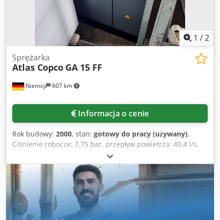
1
/
2
Sprężarka
Atlas Copco
GA 15 FF
Niemcy
607 km
Informacja o cenie
Rok budowy:
2000
, stan:
gotowy do pracy (używany)
,
Ciśnienie robocze: 7,75 bar, przepływ powietrza: 40,4 l/s,
moc: 15 kW, prędkość: 3000 obr./min, masa maszyny: ok.
450 kilogramów. Możliwa jest wizja na miejscu. Crodpewfg
Hhjfx Ahlsf