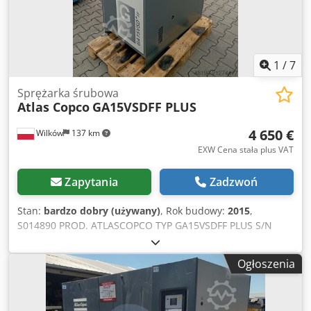
1
/
7
Sprężarka śrubowa
Atlas Copco
GA15VSDFF PLUS
4 650 €
Wilków
137 km
EXW Cena stała plus VAT
Zapytania
Zadzwoń
Stan:
bardzo dobry (używany)
, Rok budowy:
2015
,
S014890 PROD. ATLASCOPCO TYP GA15VSDFF PLUS S/N
API257970 ROK 2015 MOC (kW) 15 WYDAJ. (m3/min) 2.51
CIS (bar) 12.75 GODZ (DOC/OGÓL) 54624 Cjdpfx Ahjyli
Ogłoszenia
Nqoljrf FALOWNIK tak WBUD. OSUSZACZ tak