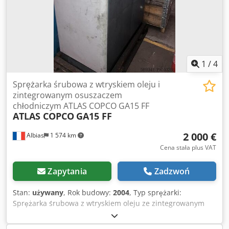
1
/
4
Sprężarka śrubowa z wtryskiem oleju i
zintegrowanym osuszaczem
chłodniczym ATLAS COPCO GA15 FF
ATLAS COPCO
GA15 FF
2 000 €
Albias
1 574 km
Cena stała plus VAT
Zapytania
Zadzwoń
Stan:
używany
, Rok budowy:
2004
, Typ sprężarki:
Sprężarka śrubowa z wtryskiem oleju ze zintegrowanym
osuszaczem chłodniczym Moc silnika: 15 kW (20 KM)
Zasilanie: 380 V / 50 Hz Ciśnienie robocze: 7,5 bara