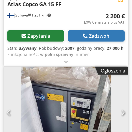
Atlas Copco
GA 15 FF
2 200 €
Sulkava
1 231 km
EXW Cena stała plus VAT
Zapytania
Zadzwoń
Stan:
używany
, Rok budowy:
2007
, godziny pracy:
27 000 h
,
Funkcjonalność:
w pełni sprawny
, numer
maszyny/pojazdu:
API454025
, Wtryskowy śrubowy
kompresor olejowy z zintegrowaną osuszarką chłodniczą
Ogłoszenia
Atlas Copco, model GA 15 FF, rok 2007, numer seryjny
API454025, używany ~27 000 h, z panelem sterującym Atlas
Copco Elektronikon II Urządzenie wycofane z produkcji od
2022 roku. Ostatni serwis przeprowadzony latem 2019 / 23
460 h Na życzenie może zostać dołączony zbiornik na
sprężone powietrze. Pmax 7,3 bar – 105 psi Crsdpfezd
Avaox Ahljf Qv 43 l/s – 2,58 m³/min Moc silnika 15 kW – 20
KM Pakowanie i załadunek na przyczepę wliczone w cenę,
Incoterms FOT.