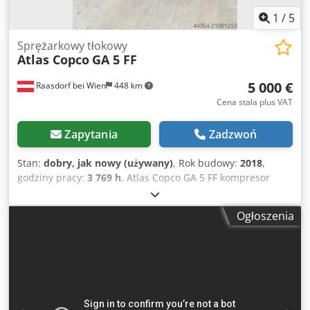
1
/
5
Sprężarkowy tłokowy
Atlas Copco
GA 5 FF
5 000 €
Raasdorf bei Wien
448 km
Cena stała plus VAT
Zapytania
Zadzwoń
Stan:
dobry, jak nowy (używany)
, Rok budowy:
2018
,
godziny pracy:
3 769 h
, Atlas Copco GA 5 FF kompresor
śrubowy wraz z osuszaczem chłodniczym. Silnik i moc: •
Moc znamionowa silnika głównego: 5,5 kW (7,5 KM) •
Ogłoszenia
Sprawność silnika: zazwyczaj IE3 (stopień ochrony IP55)
Crodpfxsy T Icgo Ahlsf • Napięcie / częstotliwość: 400 V / 50
Hz (3 fazy) • Sposób rozruchu: gwiazda-trójkąt Ciśnienie i
wydajność: 7,5 bar: 15,0 l/s (900 l/min) ≈54,0 m³/h 8,5 bar:
13,2 l/s (792 l/min) ≈47,5 m³/h 10 bar: 12,5 l/s (750 l/min)
≈45,0 m³/h 13 bar: 8,4 l/s (504 l/min) ≈30,2 m³/h Pojemność
zbiornika: 270 l Zintegrowany osuszacz chłodniczy: • Punkt