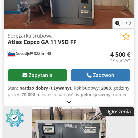
1
/
2
Sprężarka śrubowa
Atlas Copco
GA 11 VSD FF
4 500 €
Sečovlje
822 km
SK plus VAT
Zapytania
Zadzwoń
Stan:
bardzo dobry (używany)
, Rok budowy:
2008
, godziny
pracy:
70 000 h
, Funkcjonalność:
w pełni sprawny
, numer
maszyny/pojazdu:
API161729
, całkowita długość:
976 mm
,
całkowita szerokość:
595 mm
, całkowita wysokość:
1 212
Ogłoszenia
mm
, pojemność zbiornika paliwa:
500 l
, ciśnienie robocze:
10 belka
, ciśnienie (min.):
13 belka
, poziom hałasu:
67 dB
,
rodzaj chłodzenia:
powietrze
, Wyposażenie:
dokumentacja / instrukcja obsługi, osuszacz ziębniczy
,