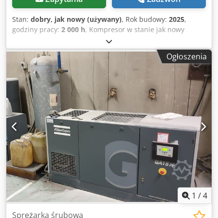
Stan:
dobry, jak nowy (używany)
, Rok budowy:
2025
,
godziny pracy:
2 000 h
, Kompresor w stanie jak nowy
(egzemplarz demonstracyjny), tylko 2000 godzin pracy.
Jesteśmy autoryzowanym dealerem. Cena katalogowa
Ogłoszenia
nowego: 32 074 euro. Główne cechy: Maksymalne ciśnienie:
10 bar Crodszdf Iyjpfx Ahljf Moc: 15 kW / 20 KM Wydajność:
2940 l/min
1
/
4
Sprężarka śrubowa