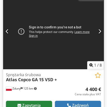
Rok produkcji 2018 Przebieg 8092 Mtg
1
/
8
Sprężarka śrubowa
Atlas Copco
GA 15 VSD +
4 400 €
Zduny
125 km
Cena stała plus VAT
Zapytania
Zadzwoń