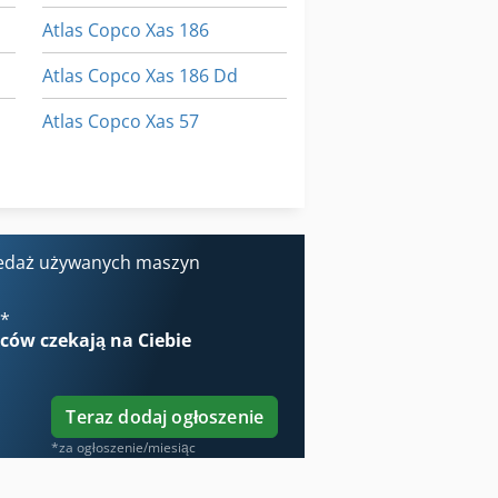
Atlas Copco Xas 186
Atlas Copco Xas 186 Dd
Atlas Copco Xas 57
Atlas Copco Xas 57 Dd
Atlas Copco Xas 85
edaż używanych maszyn
€
*
wców
czekają na Ciebie
Teraz dodaj ogłoszenie
*za ogłoszenie/miesiąc