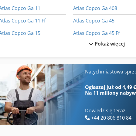
Atlas Copco Ga 11
Atlas Copco Ga 408
Atlas Copco Ga 11 Ff
Atlas Copco Ga 45
Atlas Copco Ga 15
Atlas Copco Ga 45 Ff
Pokaż więcej
Atlas Copco Ga 15 Ff
Atlas Copco Ga 5
Atlas Copco Ga 18
Atlas Copco Ga 508
Atlas Copco Ga 18 Vsd
Atlas Copco Ga 7 Ff
Natychmiastowa sprz
Atlas Copco Ga 22
Atlas Copco Ga 808
Ogłaszaj już od 4,49 
Na
11 miliony naby
Dowiedz się teraz
+44 20 806 810 84