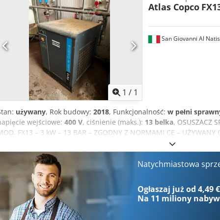
Atlas Copco
FX1
San Giovanni Al Nati
Zapytaj o w
1
/
1
Stan:
używany
, Rok budowy:
2018
, Funkcjonalność:
w pełni sprawn
napięcie wejściowe:
400 V
, ciśnienie (maks.):
13 belka
, OSUSZACZ 
MOD. FX13 – 3 kW – 13 BAR – ZGODNY Z NORMAMI CE – UŻYWANY Cr
400/50 - Nr seryjny: ITJ214062 - Rok produkcji: 2018 *i8 - KOMPLE
DEKLARACJĄ CE
Natychmiastowa sprz
Ogłaszaj już od 4,49 
Na
11 miliony naby