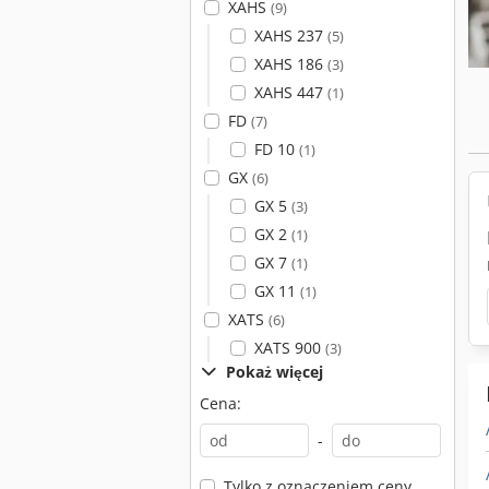
XAHS
(9)
XAHS 237
(5)
XAHS 186
(3)
XAHS 447
(1)
FD
(7)
FD 10
(1)
GX
(6)
GX 5
(3)
GX 2
(1)
GX 7
(1)
GX 11
(1)
XATS
(6)
XATS 900
(3)
Pokaż więcej
Cena:
-
Tylko z oznaczeniem ceny