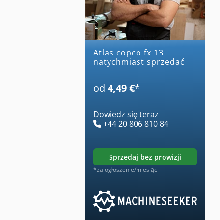
atlas copco fx 13
natychmiast sprzedać
od
4,49 €
*
Dowiedz się teraz
+44 20 806 810 84
sprzedaj bez prowizji
*za ogłoszenie/miesiąc