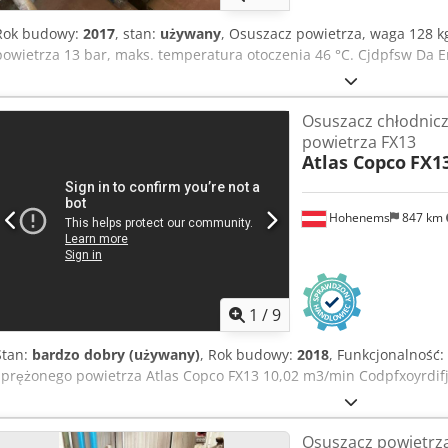
Rok budowy:
2017
, stan:
używany
, Osuszacz powietrza, waga 128 k
powietrza 13 bar, maks. temperatura otoczenia 46 °C. Cjdpfsw Da E
Osuszacz chłodnic
powietrza FX13
Atlas Copco
FX1
Hohenems
847 km
1
/
9
Stan:
bardzo dobry (używany)
, Rok budowy:
2018
, Funkcjonalność:
sprężonego powietrza Atlas Copco FX13 10,02 m3/min Codpfxoyrdifj
Osuszacz powietrz