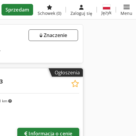
Sprzedam
Język
Schowek
(0)
Zaloguj się
Menu
Znaczenie
y
Ogłoszenia
3
1 km
Informacja o cenie