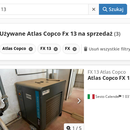
Szukaj
Używane Atlas Copco Fx 13 na sprzedaż
(3)
Atlas Copco
FX 13
FX
Usuń wszystkie filtr
FX 13 Atlas Copco
Atlas Copco
FX 1
Sesto Calende
1 03
1
/
5