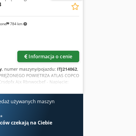
3
sone
784 km
ięcej zdjęć
Informacja o cenie
y
, numer maszyny/pojazdu:
ITJ214062
,
SPRĘŻONEGO POWIETRZA ATLAS COPCO
sdpfx Ajx Rbnwocbef - Napięcie:
TNY Z INSTRUKCJĄ OBSŁUGI I
edaż używanych maszyn
€
*
wców
czekają na Ciebie