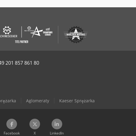
49 201 857 861 80
rężarka
Aglomeraty
Kaeser Sprężarka
Facebook
X
LinkedIn