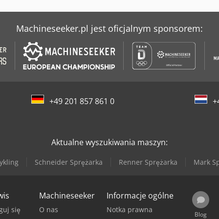
Machineseeker.pl jest oficjalnym sponsorem:
+49 201 857 861 0
+
Aktualne wyszukiwania maszyn:
ykling
Schneider Sprężarka
Renner Sprężarka
Mark Sp
wis
Machineseeker
Informacje ogólne
guj się
O nas
Notka prawna
Blog