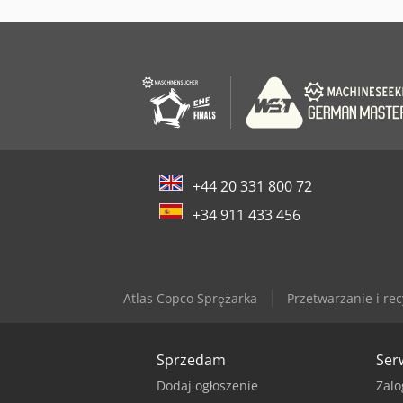
+44 20 331 800 72
+34 911 433 456
Atlas Copco Sprężarka
Przetwarzanie i rec
Sprzedam
Ser
Dodaj ogłoszenie
Zalo