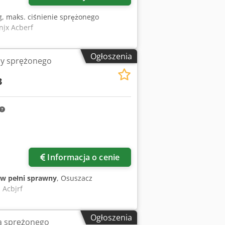
g, maks. ciśnienie sprężonego
njx Acberf
Ogłoszenia
zy sprężonego
3
Informacja o cenie
w pełni sprawny
, Osuszacz
 Acbjrf
Ogłoszenia
a sprężonego