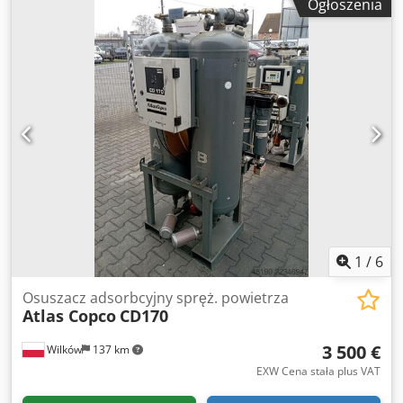
Ogłoszenia
OSUSZACZ tak R410a 1.05kg WYMIENNIK nie CHŁODZONA
(POW/WODA) powietrze NA ZBIORNIKU nie DOKUMENTY
nie PRZYŁĄCZE 2 NOWA/UŻYWANA UŻYWANA
1
/
6
Osuszacz adsorbcyjny spręż. powietrza
Atlas Copco
CD170
3 500 €
Wilków
137 km
EXW Cena stała plus VAT