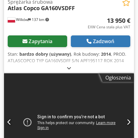
Sprężarka śrubowa
Atlas Copco
GA160VSDFF
13 950 €
Wilków
137 km
EXW Cena stała plus VAT
Zapytania
Zadzwoń
Stan:
bardzo dobry (używany)
, Rok budowy:
2014
, PROD.
ATLASCOPCO TYP GA160VSDFF S/N APF195117 ROK 2014
MOC (kW) 186 WYDAJ. (m3/min) 4,82-26.70 CIS (bar) 8.3
GODZ (DOC/OGÓL) 67773 FALOWNIK tak WBUD. OSUSZACZ
Ogłoszenia
tak Chodezl S Smspfx Aczea WYMIENNIK nie CHŁODZONA
(POW/WODA) powietrze NA ZBIORNIKU nie DOKUMENTY
nie PRZYŁĄCZE 3 NOWA/UŻYWANA UŻYWANA