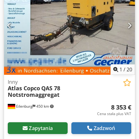
1
/
20
Inny
Atlas Copco
QAS 78
Notstromaggregat
8 353 €
Eilenburg
450 km
Cena stała plus VAT
Zapytania
Zadzwoń