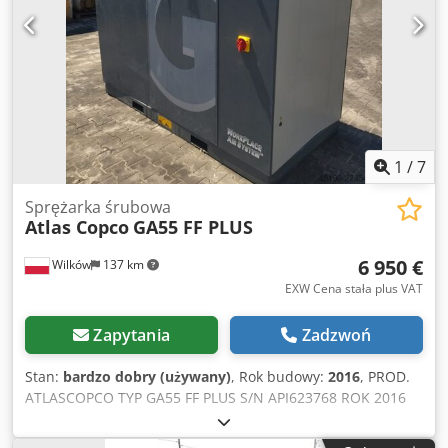
1
/
7
Sprężarka śrubowa
Atlas Copco
GA55 FF PLUS
6 950 €
Wilków
137 km
EXW Cena stała plus VAT
Zapytania
Zadzwoń
Stan:
bardzo dobry (używany)
, Rok budowy:
2016
, PROD.
ATLASCOPCO TYP GA55 FF PLUS S/N API623768 ROK 2016
MOC (kW) 55 WYDAJ. (m3/min) 10.44 CIS (bar) 8.25 GODZ
(DOC/OGÓL) Chjdpfjzmhtcex Aczea FALOWNIK nie WBUD.