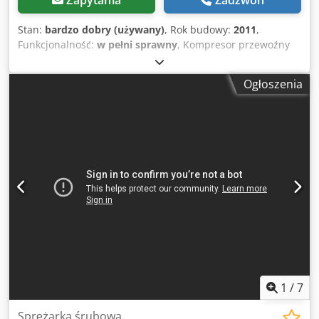
Zapytania
Zadzwoń
Stan:
bardzo dobry (używany)
, Rok budowy:
2011
,
Funkcjonalność:
w pełni sprawny
, Kompresor przewoźny
ATLAS COPCO XAHS237+ maszyna z chłodnicą końcową po
pełnym serwisie Dane techniczne: wydajność 14,20
Ogłoszenia
m3/min; ciśnienie robocze 12 Bar; rok produkcji 2011;
silnik DEUTZ 6,1 przebieg 1752 h kompresor w pełni
sprawny,gotowa do pracy,gwarancja cena netto: 119500 zł
cena brutto: 146985 zł Chsdpfxsznba Eo Aczea maszyna
sprowadzona w stanie idealnym Poniżej linki do wideo.
1
/
7
Sprężarka śrubowa