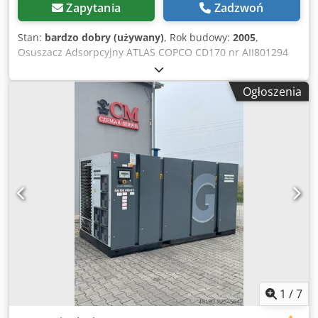
Zapytania
Zadzwoń
Stan:
bardzo dobry (używany)
, Rok budowy:
2005
,
Osuszacz Adsorpcyjny ATLAS COPCO CD170 nr AII801294
S014387 11 bar 2005 rok Chodpfx Acozl Uhdozsa 6.12
m3/min NOWE ZŁOŻE!
Ogłoszenia
1
/
7