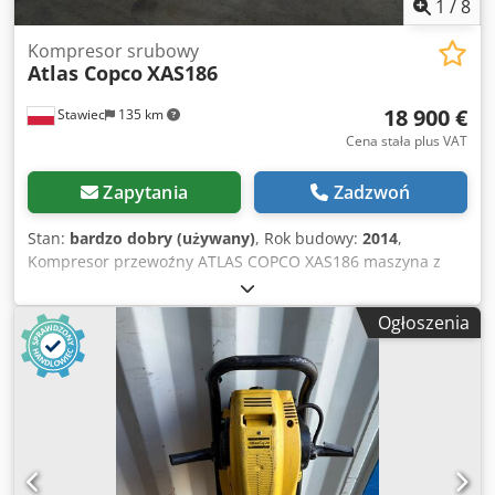
1
/
8
Kompresor srubowy
Atlas Copco
XAS186
18 900 €
Stawiec
135 km
Cena stała plus VAT
Zapytania
Zadzwoń
Stan:
bardzo dobry (używany)
, Rok budowy:
2014
,
Kompresor przewoźny ATLAS COPCO XAS186 maszyna z
chłodnicą końcową po pełnym serwisie Chedpfx
Asyfnwgoczsa Dane techniczne: wydajność 11,10 m3/min;
Ogłoszenia
ciśnienie robocze 7 Bar; rok produkcji 2014 silnik DEUTZ
przebieg kompresor w pełni sprawny,gotowa do
pracy,gwarancja cena netto: 79500zł cena brutto: 97785 zł
maszyna sprowadzona w stanie idealnym Poniżej linki do
wideo.