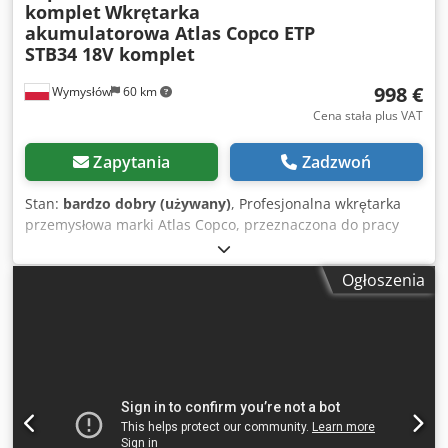
komplet
Wkrętarka
akumulatorowa Atlas Copco ETP
STB34 18V komplet
998 €
Wymysłów
60 km
Cena stała plus VAT
Zapytania
Zadzwoń
Stan:
bardzo dobry (używany)
, Profesjonalna wkrętarka
przemysłowa marki Atlas Copco, przeznaczona do pracy
ciągłej w liniach montażowych i zastosowaniach
produkcyjnych. Sprzęt klasy przemysłowej – nie
Ogłoszenia
marketówka. Chodpsyc Rvaefx Aczoa Dane i informacje: •
Model: ETP STB34-06-106 • Zasilanie: 18V DC • Kraj
produkcji: Szwecja • Rok produkcji: 2021 • Ergonomiczna,
dobrze wyważona konstrukcja • Przystosowana do
precyzyjnego montażu i pracy seryjnej Zestaw zawiera: •
Wkrętarka akumulatorowa Atlas Copco • 2x akumulator 18V
Atlas Copco • Ładowarka Atlas Copco • Wszystko widoczne
na zdjęciach Stan: Używana, sprawna, normalne ślady