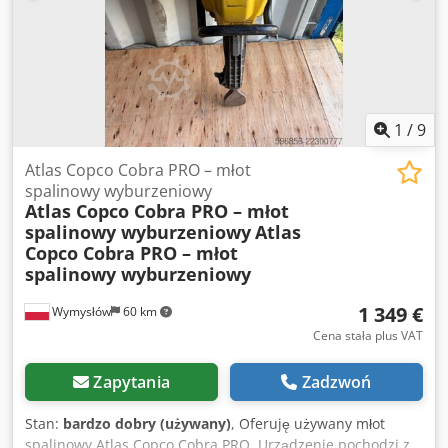
1
/
9
Atlas Copco Cobra PRO – młot
spalinowy wyburzeniowy
Atlas Copco Cobra PRO – młot
spalinowy wyburzeniowy
Atlas
Copco Cobra PRO – młot
spalinowy wyburzeniowy
1 349 €
Wymysłów
60 km
Cena stała plus VAT
Zapytania
Zadzwoń
Stan:
bardzo dobry (używany)
, Oferuję używany młot
spalinowy Atlas Copco Cobra PRO. Urządzenie pochodzi z