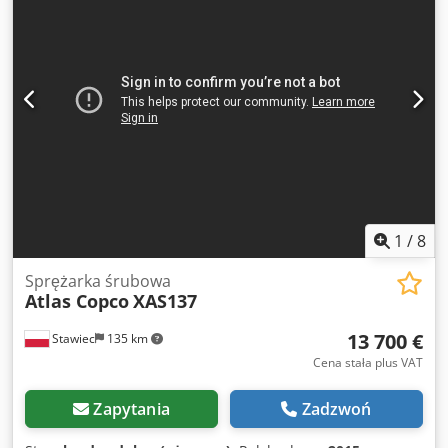
sprawny,gotowa do pracy,gwarancja cena netto: 109500zł
cena brutto: 134685 zł maszyna sprowadzona w stanie
idealnym, posiada dokumenty do rejestracji. Poniżej linki
do wideo.
1
/
8
Sprężarka śrubowa
Atlas Copco
XAS137
13 700 €
Stawiec
135 km
Cena stała plus VAT
Zapytania
Zadzwoń