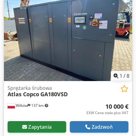
1
/
8
Sprężarka śrubowa
Atlas Copco
GA180VSD
10 000 €
Wilków
137 km
EXW Cena stała plus VAT
Zapytania
Zadzwoń