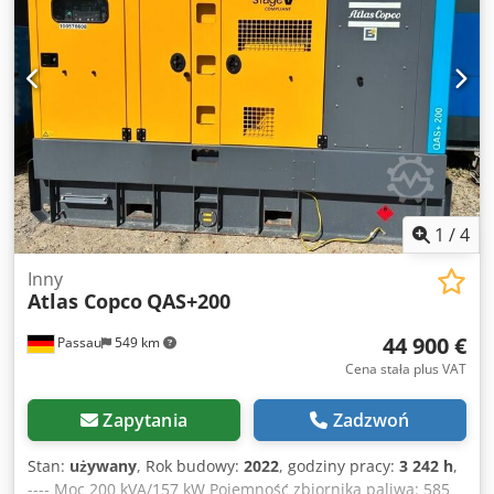
1
/
4
Inny
Atlas Copco
QAS+200
44 900 €
Passau
549 km
Cena stała plus VAT
Zapytania
Zadzwoń
Stan:
używany
, Rok budowy:
2022
, godziny pracy:
3 242 h
,
---- Moc 200 kVA/157 kW Pojemność zbiornika paliwa: 585