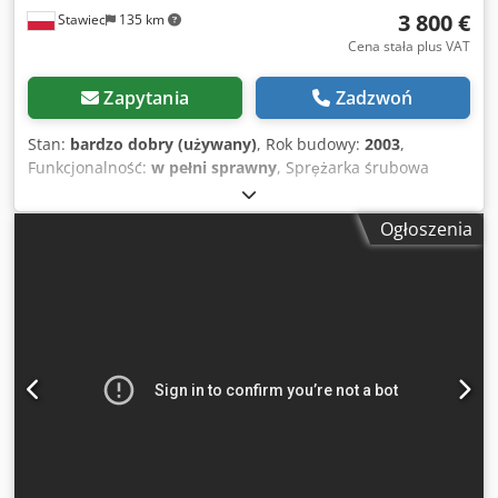
3 800 €
Stawiec
135 km
Cena stała plus VAT
Zapytania
Zadzwoń
Stan:
bardzo dobry (używany)
, Rok budowy:
2003
,
Funkcjonalność:
w pełni sprawny
, Sprężarka śrubowa
ATLAS COPCO GA18VSDFF maszyna z falownikiem i
osuszaczem powietrza po serwisie Dane techniczne:
Ogłoszenia
wydajność: 3,24 m3/min; silnik o mocy 18,5 KW,; ciśnienie
max 12,75 bar; rok;2003 Cjdpfjzmt Nvsx Aczjha przebieg;
11137h!!! 16200 netto 19926 brutto Sprężarka w pełni
sprawna,gotowa do pracy,gwarancja zapewniamy serwis.
Poniżej link do wideo.