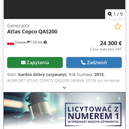
1
/
9
Generator
Atlas Copco
QAS200
24 300 €
Stawiec
135 km
Cena stała plus VAT
Zapytania
Zadzwoń
Stan:
bardzo dobry (używany)
, Rok budowy:
2015
,
AGREGAT ATLAS COPCO QAS200 200kVA 2015r po serwisie
Dane techniczne: Moc 200 kVA (160kW); rok produkcji 2015;
Csdpfx Ajzp H T Hsczeha silnik;VOLVO PENTA przebieg:
3705 godzin Agregat w pełni sprawny cena netto: 105000 zł
cena brutto: 129150 zł Link do video poniżej