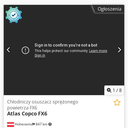
Ogłoszenia
1
/
8
Chłodniczy osuszacz sprężonego
powietrza FX6
Atlas Copco
FX6
Hohenems
847 km