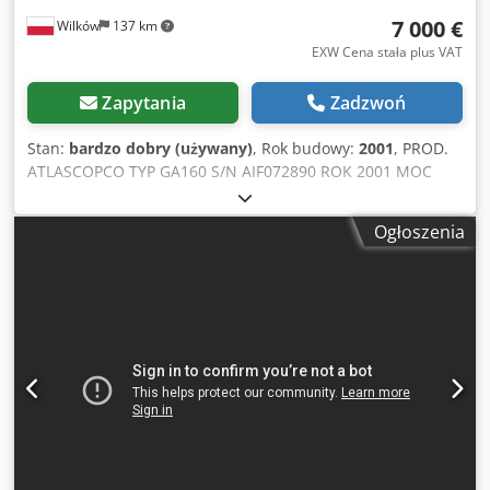
7 000 €
Wilków
137 km
EXW Cena stała plus VAT
Zapytania
Zadzwoń
Stan:
bardzo dobry (używany)
, Rok budowy:
2001
, PROD.
ATLASCOPCO TYP GA160 S/N AIF072890 ROK 2001 MOC
(kW) 167 WYDAJ. (m3/min) 21 CIS (bar) 8.5 GODZ
(DOC/OGÓL) Cedpozq Afusfx Aczoha FALOWNIK nie WBUD.
Ogłoszenia
OSUSZACZ nie WYMIENNIK nie CHŁODZONA (POW/WODA)
powietrze NA ZBIORNIKU nie DOKUMENTY nie PRZYŁĄCZE
3 NOWA/UŻYWANA UŻYWANA