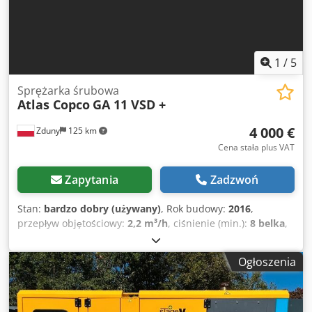
1
/
5
Sprężarka śrubowa
Atlas Copco
GA 11 VSD +
4 000 €
Zduny
125 km
Cena stała plus VAT
Zapytania
Zadzwoń
Stan:
bardzo dobry (używany)
, Rok budowy:
2016
,
przepływ objętościowy:
2,2 m³/h
, ciśnienie (min.):
8 belka
,
Kompresor śrubowy ATLAS COPCO GA 11 VSD +
Zmiennoobrotowa (falownik) Silnik 11 kw Wydajność 1,95
Ogłoszenia
m3/min Ciśnienie 13 bar Chjdpfx Aoytyh Hsczea Rok
produkcji 2016 Przebieg 9270 mtg