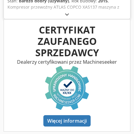
Stan:
bardzo dobry (używany)
, Rok budowy:
2015
,
Kompresor przewoźny ATLAS COPCO XAS137 maszyna z
chłodnicą końcową po pełnym serwisie Csdpfx Acozky
Nkezeha Dane techniczne: wydajność 7,70 m3/min;
ciśnienie robocze 7 Bar; rok produkcji 2015 silnik ;KUBOTA
CERTYFIKAT
przebieg;2000h kompresor w pełni sprawny,gotowa do
ZAUFANEGO
pracy,gwarancja cena netto: 59500zł cena brutto: 73185 zł
maszyna sprowadzona w stanie idealnym Poniżej linki do
SPRZEDAWCY
wideo.
Dealerzy certyfikowani przez Machineseeker
Więcej informacji