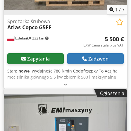
1
/
7
Sprężarka śrubowa
Atlas Copco
G5FF
5 500 €
Izdebnik
232 km
EXW Cena stała plus VAT
Zapytania
Zadzwoń
Stan:
nowe
, wydajność 780 l/min Codpfxszpxv To Aczjha
moc silnika głównego 5,5 kW zbiornik 500 l maksymalne
ciśnienie robocze 10,0 atm wbudowany osuszacz ziębniczy
elektroniczne ustawianie parametrów pracy kompresora
Ogłoszenia
spełnia normy CE 2025 rok produkcji NOWY