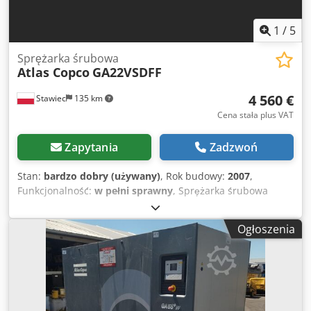
1
/
5
Sprężarka śrubowa
Atlas Copco
GA22VSDFF
4 560 €
Stawiec
135 km
Cena stała plus VAT
Zapytania
Zadzwoń
Stan:
bardzo dobry (używany)
, Rok budowy:
2007
,
Funkcjonalność:
w pełni sprawny
, Sprężarka śrubowa
ATLAS COPCO GA22VSDFF maszyna z falownikiem i
osuszaczem powietrza po serwisie Dane techniczne:
Ogłoszenia
wydajność: 3840 m3/min; silnik o mocy 22 KW,; ciśnienie
max 12,80 bar; rok;2007 przebieg; 11469 19800 netto 24354
brutto Cedpjzmt Huofx Aczsha Sprężarka w pełni
sprawna,gotowa do pracy,gwarancja zapewniamy serwis.
Poniżej link do wideo.