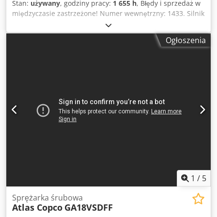
Stan:
używany
, godziny pracy:
1 655 h
, Błędy i sprzedaż w
międzyczasie zastrzeżone! Numer wewnętrzny: 1433. Silnik
PERKINS. Pojazd nie był poddawany renowacji! Dostawa na
terenie całego kraju możliwa za dodatkową opłatą. Błędy i
Ogłoszenia
sprzedaż w międzyczasie zastrzeżone. Z przyjemnością
przyjmiemy Państwa pojazd w rozliczeniu.
Finansowanie/leasing również bez wpłaty własnej! Czy
mają Państwo dodatkowe pytania? Chętnie udzielimy
odpowiedzi! Codpjzp Avkofx Aczeha
1
/
5
Sprężarka śrubowa
Atlas Copco
GA18VSDFF