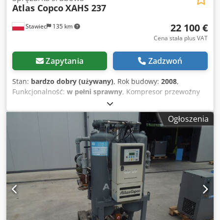
Atlas Copco
XAHS 237
22 100 €
Stawiec
135 km
Cena stała plus VAT
Zapytania
Zadzwoń
Stan:
bardzo dobry (używany)
, Rok budowy:
2008
,
Funkcjonalność:
w pełni sprawny
, Kompresor przewoźny
ATLAS COPCO XAHS237 maszyna z chłodnicą końcową po
pełnym serwisie Dane techniczne: wydajność 14,20
Ogłoszenia
m3/min; ciśnienie robocze 12 Bar; rok produkcji 2008;
silnik CAT6.6 przebieg 2969 h kompresor w pełni
sprawny,gotowa do pracy,gwarancja cena netto: 95500 zł
Chjdpfxjzna U Ij Aczsa cena brutto: 117465 zł maszyna
sprowadzona w stanie idealnym Poniżej linki do wideo.