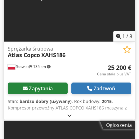
użytkowania. Bez pęknięć, bez luzów. Sprzęt pochodzi z
demontażu przemysłowego. Zastosowanie: • produkcja •
montaż przemysłowy • linie technologiczne • warsztaty
profesjonalne Idealna alternatywa dla nowych urządzeń –
znacznie niższy koszt przy zachowaniu jakości Atlas Copco.
1
/
8
Sprężarka śrubowa
Atlas Copco
XAHS186
25 200 €
Stawiec
135 km
Cena stała plus VAT
Zapytania
Zadzwoń
Stan:
bardzo dobry (używany)
, Rok budowy:
2015
,
Kompresor przewoźny ATLAS COPCO XAHS186 maszyna z
chłodnicą końcową po pełnym serwisie Csdpfx Acjzk
Amxszsha Dane techniczne: wydajność 10,50 m3/min;
Ogłoszenia
ciśnienie robocze 12 Bar; rok produkcji 2015; silnik DEUTZ
104Kw przebieg; 2016 h kompresor w pełni