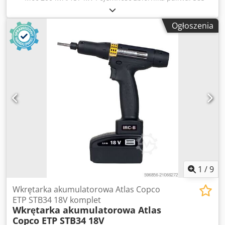
litrów Czas pracy: 3242 godziny, rok produkcji: 12/2022
Gniazda: 125-63-32-16 A + gniazdo DS Wyłącznik
Ogłoszenia
różnicowoprądowy typu B Csdpfx Aozrkuasczsha
1
/
9
Wkrętarka akumulatorowa Atlas Copco
ETP STB34 18V komplet
Wkrętarka akumulatorowa Atlas
Copco ETP STB34 18V