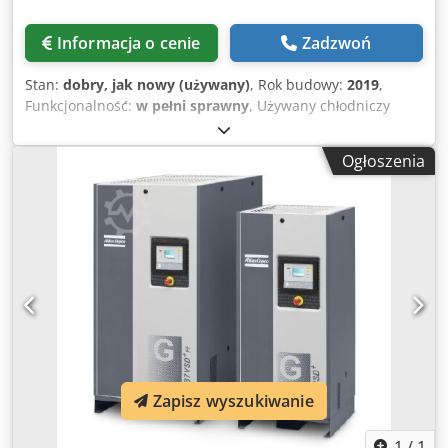
Informacja o cenie
Zadzwoń
Stan:
dobry, jak nowy (używany)
, Rok budowy:
2019
,
Funkcjonalność:
w pełni sprawny
, Używany chłodniczy
osuszacz sprężonego powietrza Atlas Copco FX6.
Wydajność: 2,34 m³/min. Ciśnienie: 14 bar. Rok produkcji:
Ogłoszenia
2019. Codpfxszrtbij Aczjha
Zapisz wyszukiwanie
1
/
1