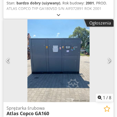
Stan:
bardzo dobry (używany)
, Rok budowy:
2001
, PROD.
ATLAS COPCO TYP GA180VSD S/N AIF072891 ROK 2001
MOC (kW) 181 WYDAJ. (m3/min) CIS (bar) 12.50 GODZ
(DOC/OGÓL) 85719 Codpfx Aszq An Njczjha FALOWNIK tak
Ogłoszenia
WBUD. OSUSZACZ nie WYMIENNIK nie CHŁODZONA
(POW/WODA) powietrze NA ZBIORNIKU nie DOKUMENTY
nie PRZYŁĄCZE 2 1/2 NOWA/UŻYWANA UŻYWANA
1
/
8
Sprężarka śrubowa
Atlas Copco
GA160