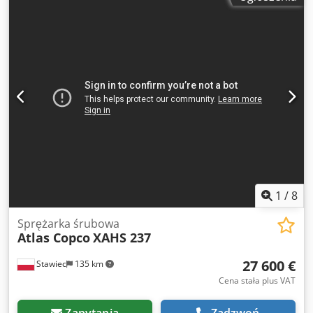
dB ) Cedpfx Acszpxuvezsha spełnia normy CE 2025 rok
produkcji NOWY
1
/
8
Sprężarka śrubowa
Atlas Copco
XAHS 237
27 600 €
Stawiec
135 km
Cena stała plus VAT