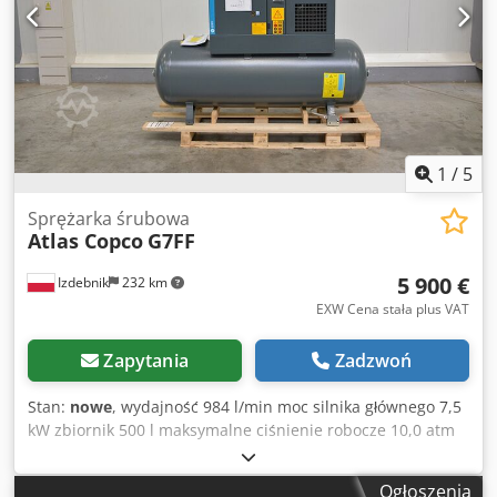
1
/
5
Sprężarka śrubowa
Atlas Copco
G7FF
5 900 €
Izdebnik
232 km
EXW Cena stała plus VAT
Zapytania
Zadzwoń
Stan:
nowe
, wydajność 984 l/min moc silnika głównego 7,5
kW zbiornik 500 l maksymalne ciśnienie robocze 10,0 atm
wbudowany osuszacz ziębniczy elektroniczne ustawianie
parametrów pracy kompresora wyciszona kabina ( tylko 67
Ogłoszenia