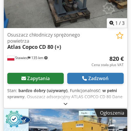
1
/
3
Osuszacz chłodniczy sprężonego
powietrza
Atlas Copco
CD 80 (+)
820 €
Stawiec
135 km
Cena stała plus VAT
Zapytania
Zadzwoń
Stan:
bardzo dobry (używany)
, Funkcjonalność:
w pełni
sprawny
, Osuszacz adsorpcyjny ATLAS COPCO CD 80 Dane
techniczne: wydajność 4800 l/min; osuszacz w pełni
sprawny; Csdpfxszm Ip Rj Aczoha cena netto: 3500 zł cena
Ogłoszenia
brutto: 4305 zł