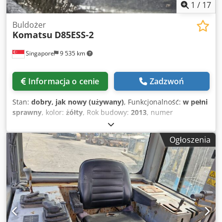
1
/
17
Buldożer
Komatsu
D85ESS-2
Singapore
9 535 km
Informacja o cenie
Zadzwoń
Stan:
dobry, jak nowy (używany)
, Funkcjonalność:
w pełni
sprawny
, kolor:
żółty
, Rok budowy:
2013
, numer
maszyny/pojazdu:
4909
, UŻYWANY ODNOWIONY
SPYCHARKA KOMATSU Z WYCIĄGARKĄ Cjdpfx
Ogłoszenia
Agsvulxcsuerf MODEL : D85ESS-2 SERAIL : 4909 ROK : 2013