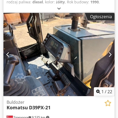
rodzaj paliwa:
diesel
, kolor:
żółty
, Rok budowy:
1990
,
numer maszyny/pojazdu:
50222
, Wyposażenie:
hydraulika,
kabina
, Opis produktu Używana spycharka gąsienicowa
Ogłoszenia
Wyprodukowana przez Komatsu Model D155A-2 Typ ruchu
gąsienicowego Działa na silniku wysokoprężnym Cjdpsumq
Dqofx Aguorf Maszyna sprzedawana w takim stanie Więcej
informacji prosimy o kontakt VIJAY JPN Industrial Trading
Pte Ltd 13A Pandan Crescent, Singapur 128478
1
/
22
Buldożer
Komatsu
D39PX-21
Singapore
9 535 km