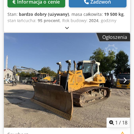
Informacja o cenie
Zadzwoń
Stan:
bardzo dobry (używany)
, masa całkowita:
19 500 kg
,
stan łańcucha:
95 procent
, Rok budowy:
2024
, godziny
pracy:
615 h
, Wyposażenie:
klimatyzacja
, Komatsu D61 PX-
24E0 Rok produkcji: 2024 Liczba godzin pracy: 615 h
Ogłoszenia
Kabina zamknięta Klimatyzacja Radio Kamera cofania Stan
podwozia: 95% Csdozr Epxspfx Aguerf Szerokość płyty
podłogowej: 850 mm Tabliczka PAT Zawór wyrównujący
Certyfikat CE/EPA Wymiary do transportu: 5,5 x 3 x 3,15 m
Masa robocza: 19,5 tony
1
/
18