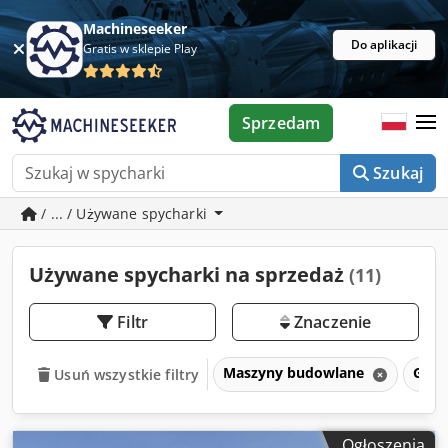
Machineseeker
Do aplikacji
Gratis w sklepie Play
Sprzedam
Szukaj
/ ... / Używane spycharki
Używane spycharki na sprzedaż
(11)
Filtr
Znaczenie
Maszyny budowlane
Gąsi
Usuń wszystkie filtry
Ogłoszenia