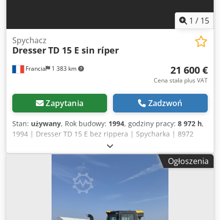
1
/
15
Spychacz
Dresser
TD 15 E sin ríper
21 600 €
Francia
1 383 km
Cena stała plus VAT
Zapytania
Zadzwoń
Stan:
używany
, Rok budowy:
1994
, godziny pracy:
8 972 h
,
1994 | Dresser TD 15 E bez rippera | Spycharka | 8972
godziny 📍 Lokalizacja: Francja 🚛 Dostawa dostępna do
wskazanego miejsca – skorzystaj z naszego kalkulatora
Ogłoszenia
transportu, aby oszacować koszty przewozu! 💰 Kup teraz
za 21 600 EUR lub złóż ofertę. Credpfxsx Rhbwe Agusf
Płatność przy odbiorze dostępna za niewielką opłatą
(wymaga akceptacji)* 👷‍♂️ Skontrolowana przez niezależnego
eksperta 64 punkty inspekcji: 53 zatwierdzone ✅ 8 z
usterek ℹ️ 1 poważna uwaga ⚠️ 📌 Uwagi inspektora: Dobry