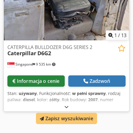
1
/
13
CATERPILLA BULLDOZER D6G SERIES 2
Caterpillar
D6G2
Singapore
9 535 km
Informacja o cenie
Zadzwoń
Stan:
używany
, Funkcjonalność:
w pełni sprawny
, rodzaj
paliwa:
diesel
, kolor:
żółty
, Rok budowy:
2007
, numer
maszyny/pojazdu:
CAT00D6GPC6G01049
, Opis produktu
Używana spycharka gąsienicowa Wyprodukowany przez
Zapisz wyszukiwanie
CATERPILLAR Model D6G2 Typ ruchu gąsienicowego
Maksymalna zaawansowana moc 190 kw Maksymalna
prędkość znamionowa 2200 obr. Typ skrzyni biegów