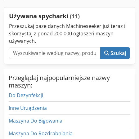
Powershift Cjdpfx Aoumtipjgusrf Działa z silnikiem
wysokoprężnym Maszyna sprzedawana w takim stanie
Używana spycharki
(11)
Prosimy o kontakt VIJAY JPN Industrial Trading Pte Ltd 13A
Pandan crescent, Singapur 128478
Przeszukaj bazę danych Machineseeker już teraz i
skorzystaj z ponad 200 000 ogłoszeń maszyn
używanych.
Szukaj
Przeglądaj najpopularniejsze nazwy
maszyn:
Do Dezynfekcji
Inne Urządzenia
Maszyna Do Bigowania
Maszyna Do Rozdrabniania