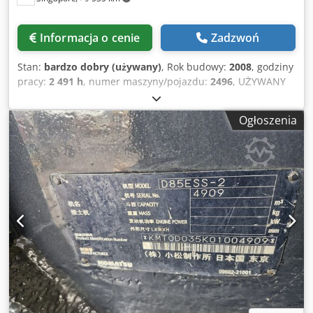
Informacja o cenie
Zadzwoń
Stan:
bardzo dobry (używany)
, Rok budowy:
2008
, godziny
pracy:
2 491 h
, numer maszyny/pojazdu:
2496
, UŻYWANY
BULLDOŻER KOMATSU W BARDZO DOBRYM STANIE
MODEL: D93PX-21 NUMER SERYJNY: 2496 Codpfxexhbv Hj
Ogłoszenia
Aguerf MTH: 2491 ROK: 2008 POZDRAWIAM IVAN