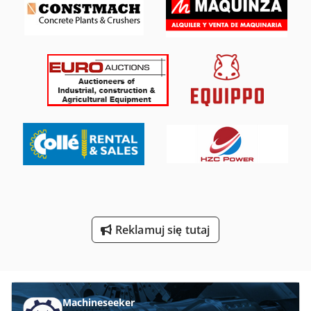
Maszyny Do Oklejania
Maszyny Do Piaskowania
Maszyny Do Polerowania
Maszyny Do Powlekania
Maszyny Do Spawania
Maszyny Do Szycia Przemysłowe
Maszyny Do Ukosowania
Maszyny Do Wycinania
Reklamuj się tutaj
Urządzenia Do Odsysania
Urządzenia Do Powlekania
Machineseeker