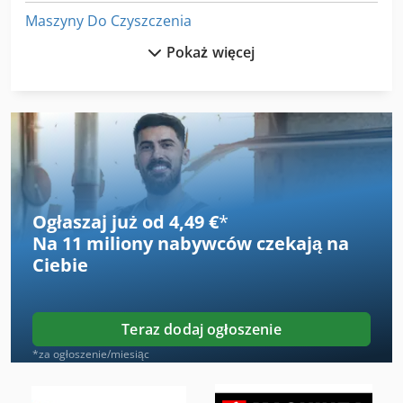
Maszyny Do Czyszczenia
Pokaż więcej
Maszyny Do Drewna
Maszyny Do Drewna Opałowego
Maszyny Do Druku Cyfrowego
Maszyny Do Drutu
Maszyny Do Forniru
Ogłaszaj już od 4,49 €
*
Na
11 miliony nabywców
czekają na
Maszyny Do Gięcia
Ciebie
Maszyny Do Honowania
Maszyny Do Kołnierzy
Teraz dodaj ogłoszenie
Maszyny Do Napełniania
*za ogłoszenie/miesiąc
Maszyny Do Obróbki Drewna