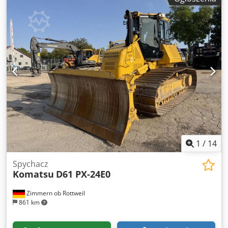
1
/
14
Spychacz
Komatsu
D61 PX-24E0
Zimmern ob Rottweil
861 km