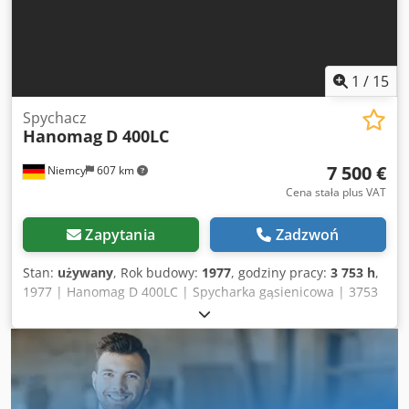
1
/
15
Spychacz
Hanomag
D 400LC
7 500 €
Niemcy
607 km
Cena stała plus VAT
Zapytania
Zadzwoń
Stan:
używany
, Rok budowy:
1977
, godziny pracy:
3 753 h
,
1977 | Hanomag D 400LC | Spycharka gąsienicowa | 3753
motogodzin 📍 Lokalizacja: Niemcy 🚛 Dostawa możliwa do
Twojej lokalizacji – Skorzystaj z naszego kalkulatora
kosztów transportu, aby oszacować wydatki! 💰 Kup teraz
za 7 500 EUR lub złóż ofertę. Płatność przy odbiorze
dostępna za niewielką opłatą (po akceptacji)* 👷‍♂️
Sprawdzona przez niezależnego eksperta 33 punkty