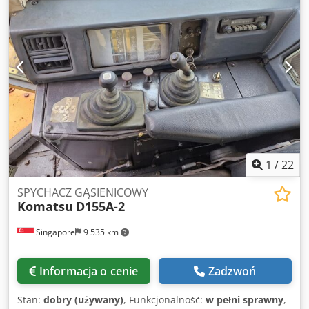
ruchu gąsienicowego Rodzaj paliwa Diesel Moc brutto 460
KM Typ skrzyni biegów Powershift Maksymalna prędkość
jazdy 7,6 mph Cjdpfxoundz Sj Agujrf maszyna
sprzedawana w takim stanie Więcej informacji można
uzyskać kontaktując się z VIJAY JPN Industrial Trading Pte
Ltd 13A Pandan Crescent, Singapur 128478
1
/
22
SPYCHACZ GĄSIENICOWY
Komatsu
D155A-2
Singapore
9 535 km
Informacja o cenie
Zadzwoń
Stan:
dobry (używany)
, Funkcjonalność:
w pełni sprawny
,