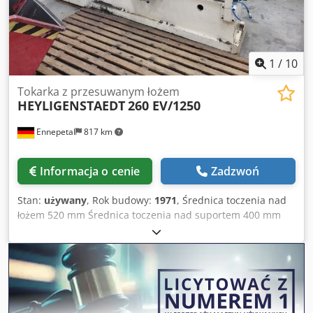
uchwytów narzędziowych MULTIFIX + różne narzędzia
Zestaw zacisków Napięcie: 380 V Długość: 1800 mm
Szerokość: 1100 mm Wysokość całkowita (z oświetleniem):
2100 mm Waga: ok. 900 kg
1
/
10
Tokarka z przesuwanym łożem
HEYLIGENSTAEDT
260 EV/1250
Ennepetal
817 km
Informacja o cenie
Zadzwoń
Stan:
używany
, Rok budowy:
1971
, Średnica toczenia nad
łożem 520 mm Średnica toczenia nad suportem 400 mm
Średnica toczenia w wybraniu 1000 mm Długość toczenia
1250 mm Zakres prędkości obrotowej wrzeciona 11,2 -
1120 obr/min Zapotrzebowanie mocy całkowitej 7 kW Waga
maszyny ok. 3,8 t Crjdpfxoy Nd S Ao Akwef
Zapotrzebowanie na miejsce ok. 2,7 x 1,7 x 1,7 m Maszyna
wyposażona w 4-pozycyjny uchwyt narzędziowy z