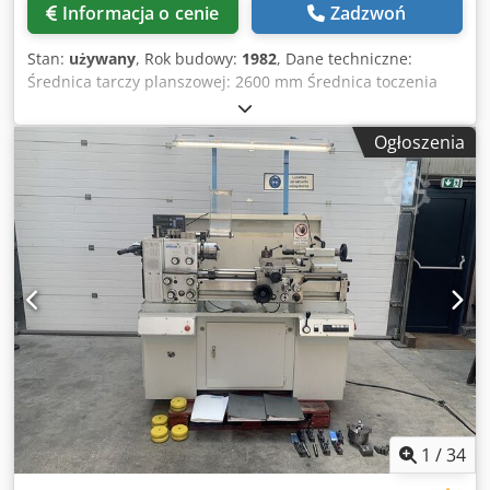
Informacja o cenie
Zadzwoń
Stan:
używany
, Rok budowy:
1982
, Dane techniczne:
Średnica tarczy planszowej: 2600 mm Średnica toczenia
nad suportem: 2500 mm Długość toczenia: - mm Odległość
między kłami: 1600 mm Średnica toczenia nad łożem: 2900
Ogłoszenia
mm Otwór wrzeciona: 100 mm Prędkości obrotowe:
stopniowane biegi obr./min Zakres posuwu: Toczenie
wzdłużne 0,12-31,5 mm/min, toczenie płaskie 0,12-45
mm/min Długość prowadnic łóżka: 2900 mm Maksymalna
waga obrabianego przedmiotu między kłami: 400 000 kg
Całkowite zapotrzebowanie na moc: 45 kW Waga maszyny
ok.: wszystkie komponenty razem: ok. 29,0 t Wymiary
maszyny DxSxW: 5,2 x 5,0 x 3,1 m System pomiarowy 3-
osiowy z wyświetlaczem cyfrowym RSF-Elektronik Panel
sterowania Agregat chłodniczy do szafy sterowniczej Rittal
Csdpfx Aowtctyskwjrf *
1
/
34