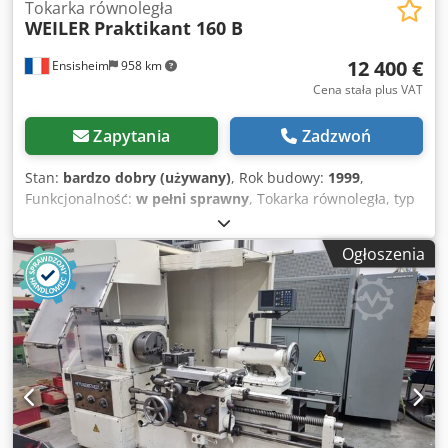
Tokarka równoległa
WEILER
Praktikant 160 B
12 400 €
Ensisheim
958 km
Cena stała plus VAT
Zapytania
Zadzwoń
Stan:
bardzo dobry (używany)
, Rok budowy:
1999
,
Funkcjonalność:
w pełni sprawny
, Tokarka równoległa, typ
WEILER PRAKTIKANT 160 B Cjdpfxezqn Two Akwsrf Rozstaw
między środkami: 650 mm Maksymalna średnica
Ogłoszenia
obrabianego elementu na stole: Ø 320 mm Maksymalna
średnica obrabianego elementu nad suportem: Ø 192 mm
Wysokość osi: 160 mm Średnica wrzeciona: Ø 40 mm
Prędkość obrotowa: od 48 do 2500 obr./min Wieżyczka
narzędziowa, typ Multifix A Uchwyt trzydźwigowy Ø 135
mm Rok produkcji: 1999 Silnik wrzeciona z 2 prędkościami
- 3 kW Gwintowanie: metryczne + Whitworth Konik CM3
Skala 2 osi MITUTOYO Wyposażenie (patrz zdjęcia): 1
system zaciskowy 1 uchwyt czterodźwigowy Ø 135 mm 7