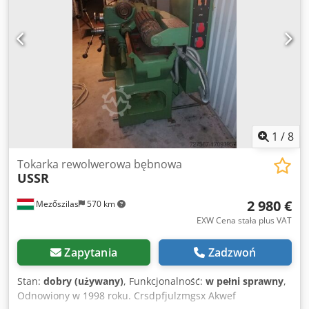
1
/
8
Tokarka rewolwerowa bębnowa
USSR
2 980 €
Mezőszilas
570 km
EXW Cena stała plus VAT
Zapytania
Zadzwoń
Stan:
dobry (używany)
, Funkcjonalność:
w pełni sprawny
,
Odnowiony w 1998 roku. Crsdpfjulzmgsx Akwef