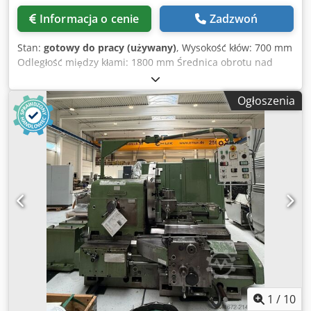
Informacja o cenie
Zadzwoń
Stan:
gotowy do pracy (używany)
, Wysokość kłów: 700 mm
Odległość między kłami: 1800 mm Średnica obrotu nad
łóżkiem/w wybraniu: 1300/1740 mm Średnica toczenia nad
suportem: 740 mm 12 prędkości wrzeciona: 3 - 135
Ogłoszenia
obr./min Cedpfx Akeyn Ed Nswjrf 12 posuwów: 0,15 - 2
mm/obr. Zakres regulacji górnego suportu: 350 mm
Przyłącze elektryczne: 380 V, 6,6 kW Waga ok.: 5,5 t
Zapotrzebowanie na miejsce: 3800 x 1600 x 1700 mm
1
/
10