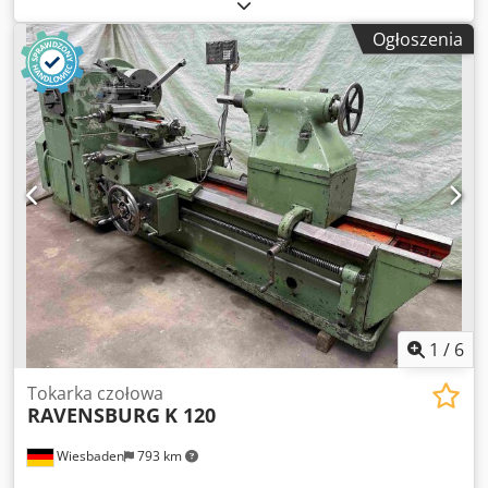
Ogłoszenia
1
/
6
Tokarka czołowa
RAVENSBURG
K 120
Wiesbaden
793 km