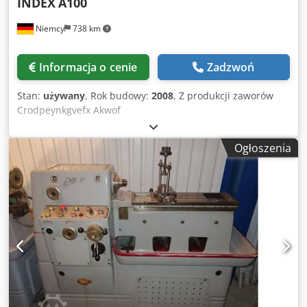
INDEX
A100
Niemcy
738 km
Informacja o cenie
Zadzwoń
Stan:
używany
, Rok budowy:
2008
, Z produkcji zaworów
Crodpeynkgvefx Akwof
Ogłoszenia