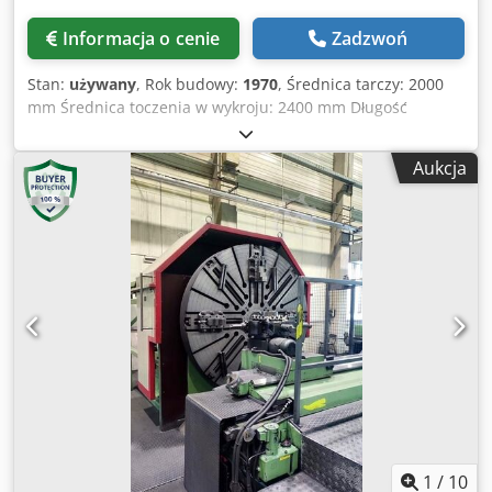
Informacja o cenie
Zadzwoń
Stan:
używany
, Rok budowy:
1970
, Średnica tarczy: 2000
mm Średnica toczenia w wykroju: 2400 mm Długość
wykroju: 200-630 mm Przesuw - oś x: 1700 mm Przesuw -
oś z: 400 (+550) mm Zakres prędkości obrotowej tarczy –
Aukcja
bezstopniowy: 5–180 obr./min Wysokość osi nad płytą: 1140
mm Średnica wrzeciona głównego: 285 mm Przelot
wrzeciona: 90 mm Csdeydqpcspfx Akworf Sterowanie:
Siemens 840 D Maks. masa przedmiotu: 5000 kg Moment
obrotowy na tarczy: 3000 Nm Całkowite zapotrzebowanie
na moc: 57 kW Masa maszyny ok. 20 t Zapotrzebowanie na
miejsce ok. 5,5 x 3 x 2,8 m Maszyna była w 2015 roku
generalnie wyremontowana i przystosowana do sterowania
CNC Siemens 840 D. Oryginalny rok produkcji ok. 1970.
1
/
10