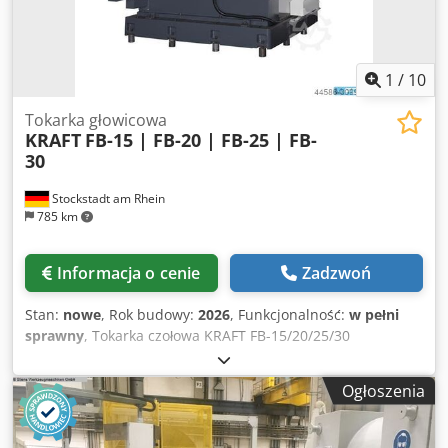
1
/
10
Tokarka głowicowa
KRAFT
FB-15 | FB-20 | FB-25 | FB-
30
Stockstadt am Rhein
785 km
Informacja o cenie
Zadzwoń
Stan:
nowe
, Rok budowy:
2026
, Funkcjonalność:
w pełni
sprawny
, Tokarka czołowa KRAFT FB-15/20/25/30
fabrycznie nowa · tarcza uchwytowa 1500-3000 mm · CNC
lub konwencjonalna FABRYCZNIE NOWA TOKARKA
Ogłoszenia
CZOŁOWA KRAFT SERII FB — DO OBRÓBKI DUŻYCH DETALI
TARCZOWYCH DO 2 T NA WYSIĘGU Seria KRAFT FB
umożliwia ekonomiczną obróbkę dużych, płaskich