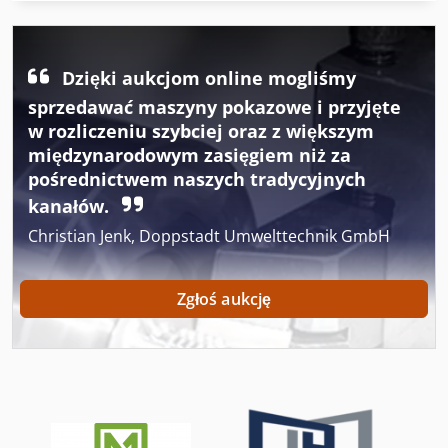
L + Z Tokarka
Ostrzałka Do Pił Tarczowych
Dzięki aukcjom online mogliśmy
Piła Tarczowa Do Drewna
sprzedawać maszyny pokazowe i przyjęte
Tarcze Do Polerowania
w rozliczeniu szybciej oraz z większym
międzynarodowym zasięgiem niż za
Tokarka 16 K 20
pośrednictwem naszych tradycyjnych
kanałów.
Tokarka Cam
Christian Jenk, Doppstadt Umwelttechnik GmbH
Tokarka Celtic 12
Tokarka Celtic 14
Zgłoś aukcję
Tokarka Cnc Z Licznika Wrzeciona
Tokarka Do Drewna
Tokarka Do Drewna Z Narzędzia I Akcesoria