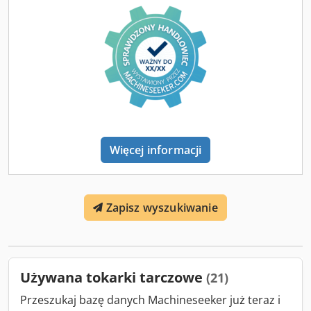
Wysokość kłów nad tarczą: 1.140 mm Średnica wrzeciona
głównego: 285 mm Otwór wrzeciona: 100 mm Moment
obrotowy na tarczy mocującej: 25.000 Nm Maks. masa
obrabianego przedmiotu: 5.000 kg DANE MASZYNY
Sterowanie: Siemens 840 D Całkowite zapotrzebowanie
mocy: 75 kW Wymiary i waga Zapotrzebowanie na miejsce:
ok. 6 × 3,5 × 3 m Masa maszyny: ok. 21 t
Więcej informacji
Zapisz wyszukiwanie
Używana tokarki tarczowe
(21)
Przeszukaj bazę danych Machineseeker już teraz i