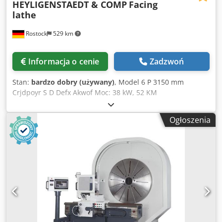
HEYLIGENSTAEDT & COMP
Facing
lathe
Rostock
529 km
Informacja o cenie
Zadzwoń
Stan:
bardzo dobry (używany)
, Model 6 P 3150 mm
Crjdpoyr S D Defx Akwof Moc: 38 kW, 52 KM
Ogłoszenia