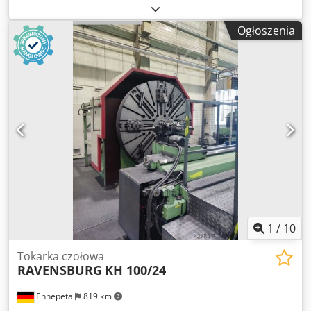
/ mm Cjdpsua Iw Tofx Akworf Średnica płyty czołowej: ok.
3600 mm Wysokość środka nad płytą: ok. 1500 mm
Ogłoszenia
Średnica toczenia nad płytą: 2600 mm Średnica toczenia w
zagłębieniu: 3600 mm Średnica toczenia nad łóżkiem: 1300
mm Długość toczenia: ok. 2400 mm Maks. Waga
obrabianego przedmiotu: 22000kg Maks. Moment
obrotowy na płycie czołowej: 5000 mkg Średnica koła
podziałowego koła zębatego płyty czołowej: 1900 mm Otwór
wrzeciona głównego: 120 mm Zakres prędkości normalny:
0,71-35,5 obr. zwiększona: 1-50 obr. zwiększona: 1,4-71
obr. Całkowita moc: 38kW Masa całkowita: około 42,5 tony
1
/
10
Tokarka czołowa
RAVENSBURG
KH 100/24
Ennepetal
819 km