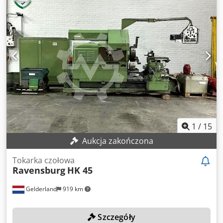
dokumentacja Maszyna może być sprawdzona w naszym
magazynie w 09599 Freiberg. Csdpfx Asr Nzm Tokwsrf
1
/
15
Aukcja zakończona
Tokarka czołowa
Ravensburg
HK 45
Gelderland
919 km
Szczegóły