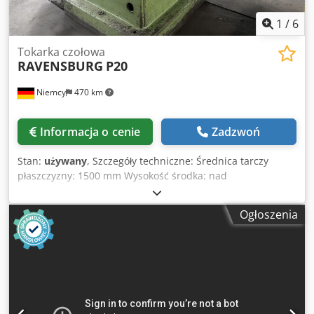
1
/
6
Tokarka czołowa
RAVENSBURG
P20
Niemcy
470 km
Informacja o cenie
Zadzwoń
Stan:
używany
, Szczegóły techniczne: Średnica tarczy
płaszczyzny: 1500 mm Wysokość środka: nad
fundamentem: 1250 mm Prędkości: 2,1 ... 96 / 12 kroków
obr. Posuw min/max: 0,3 ... 2,5 / 18 kroków mm/min. Otwór
Ogłoszenia
wrzeciona: Ø 82 mm Ręczne przemieszczenie konika:
poprzeczne: 55 mm Cedou Ix Sgepfx Akwerf Skok pinoli
konika: 400 mm Mocowanie konika MK: 6 Masa maszyny
około: 15 ton Wymiary dł. x szer. x wys.: wrzeciennik: ok. 2,0
x 1,6 x 2,1 m Wymiary dł. x szer. x wys.: podpora: ok. 6,0 x
2,1 x 1,6 m Podpora kolumnowa z prowadnicą łoża: -skok
prowadnicy łóżka 4 300 mm z napędem silnikowym -