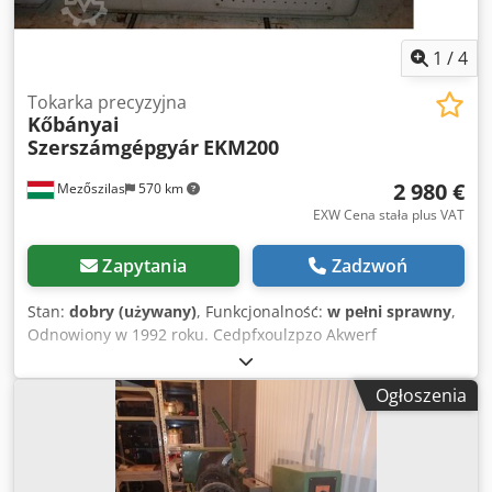
1
/
4
Tokarka precyzyjna
Kőbányai
Szerszámgépgyár
EKM200
2 980 €
Mezőszilas
570 km
EXW Cena stała plus VAT
Zapytania
Zadzwoń
Stan:
dobry (używany)
, Funkcjonalność:
w pełni sprawny
,
Odnowiony w 1992 roku. Cedpfxoulzpzo Akwerf
Ogłoszenia