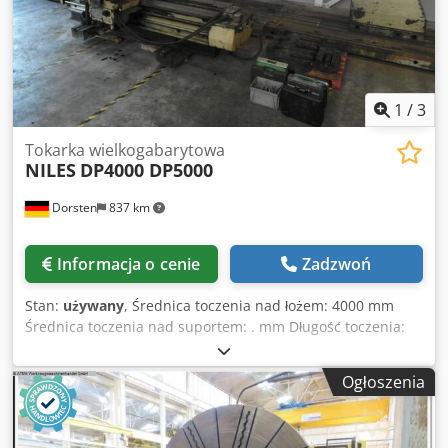
1
/
3
Tokarka wielkogabarytowa
NILES
DP4000 DP5000
Dorsten
837 km
Informacja o cenie
Zadzwoń
Stan:
używany
, Średnica toczenia nad łożem: 4000 mm
Średnica toczenia nad suportem: . mm Długość toczenia:
5000 mm Całkowite zapotrzebowanie na moc: 30 kW Waga
maszyny ok. . t Zapotrzebowanie na miejsce ok. . m
Ogłoszenia
Specyfikacja: Długość toczenia (mm): 5000 Maks. średnica
toczenia (mm): 4000 Maks. średnica toczenia w wykroku
(mm): 5000 Prędkość obrotowa: 1,4 - 71 (18x) kW: 30