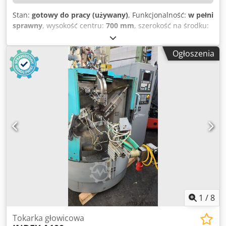
Stan:
gotowy do pracy (używany)
, Funkcjonalność:
w pełni
sprawny
, wysokość centru:
700 mm
, szerokość na środku:
800 mm
, prędkość wrzeciona (maks.):
240 obr./min
,
szerokość łóżka:
700 mm
, masa całkowita:
10 000 kg
,
Ogłoszenia
SZCZEGÓŁY TECHNICZNE Średnica toczenia nad łożem:
1.400 mm Średnica toczenia nad suportem: 640 mm
Wysokość kłów: 700 mm Rozstaw kłów: 800 mm Szerokość
łoża: 700 mm Przelot wrzeciona: 80 mm Prędkość obrotowa
wrzeciona: 110 - 240 obr/min Credpfx Akey Hhitjwof
SZCZEGÓŁY MASZYNY Moc: 11,5 kW Sterowanie:
Konwencjonalne Wymiary i ciężar Wymiary (dł. x szer. x
wys.): 3.500 x 2.500 x 2.500 mm Masa własna: 10.000 kg
WYPOSAŻENIE Cyfrowy wyświetlacz Uchwyt
szybkomocujący
1
/
8
Tokarka głowicowa