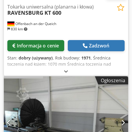
Tokarka uniwersalna (planarna i kłowa)
RAVENSBURG
KT 600
Offenbach an der Queich
830 km
Informacja o cenie
Zadzwoń
Stan:
dobry (używany)
, Rok budowy:
1971
, Średnica
toczenia nad łożem: 1070 mm Średnica toczenia nad
suportem: 800 mm Długość toczenia: 1000 mm Średnica
toczenia w wybraniu: 1450 mm Tarcza czołowa: 1000 mm
Ogłoszenia
Długość wybrania: 150 - 650 mm Przelot wrzeciona: 80 mm
Obroty wrzeciona: 4,25 - 190 obr./min Posuwy: 0,05-2,8 /
0,03 - 1,7 mm/obr. Csdpfsyq Smpjx Akwjrf Silnik główny: 11
kW Średnica obrotu: 1450 mm Zapotrzebowanie mocy
całkowitej: 13 kW Waga maszyny ok. 6 t Zapotrzebowanie
na miejsce ok. 3,1 x 1,3 x 1,6 m