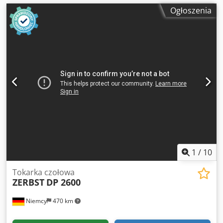
Ogłoszenia
1
/
10
Tokarka czołowa
ZERBST
DP 2600
Niemcy
470 km