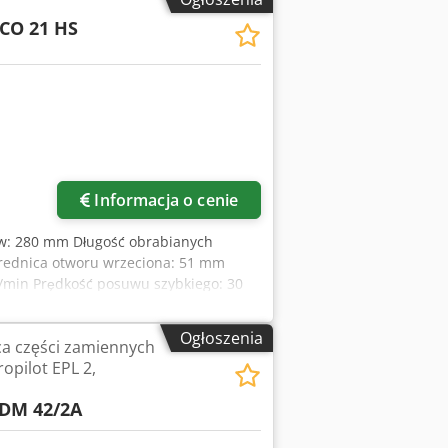
iach X/Y/Z: 15/10/18 m/min Oparcie:
ECO 21 HS
ica kołnierza: 70 mm Stożek: MK4
rów: przenośnik wiórów
 i wysokim ciśnieniem, 20 bar
wadzanie gotowych elementów: taca do
olejowej: elektrostatyczny separator,
 uchwyty narzędzi
Informacja o cenie
ów: 280 mm Długość obrabianych
Średnica otworu wrzeciona: 51 mm
r./min Prędkość posuwu szybkiego: 30
ie: tak Wymiary (długość x szerokość x
5 kW Płaska prowadnica – tokarzka CNC,
Ogłoszenia
ca części zamiennych
 System odprowadzania mgły olejowej
opilot EPL 2,
DM 42/2A