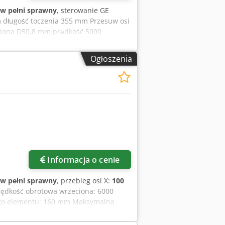
w pełni sprawny
, sterowanie GE
 długość toczenia 355 mm Przesuw osi
ciona D50,8 mm prędkość 5000
suw 30 m/min moc napędu 11 kW
owalna) Wymiary dł. x szer. x wys. =
Ogłoszenia
t hydrauliczny - Ładowarka prętów
UC - Napędzana wieża narzędziowa i oś
na działa precyzyjnie.
Informacja o cenie
w pełni sprawny
, przebieg osi X:
100
rędkość obrotowa wrzeciona: 6000
nego elementu: 160 mm Maksymalna
dnica otworu wrzeciona: 40 mm Skok
zi: 8 Liczba stanowisk w głowicy: 8