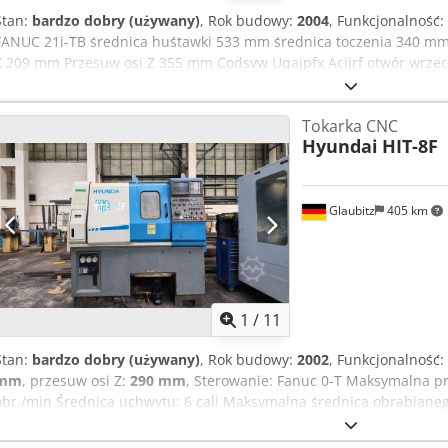
Stan:
bardzo dobry (używany)
, Rok budowy:
2004
, Funkcjonalność:
FANUC 21i-TB średnica huśtawki 533 mm średnica toczenia 340 mm
X 209 mm Przesuw osi Z 355 mm Codsvw Uqajpfx Acijrf otwór wrze
obr./min Uchwyt maks. D200 mm Rewolwer 12-nabojowy szybki po
nosek wrzeciona A2-6 nagrywanie VDI30 Oś C 0,001 stopnia (program
Tokarka CNC
2300 x 1700 x 1700 mm Waga ok. 3000 kg sprzęt, akcesoria - Uchwy
Hyundai
HIT-8F
krótkich EMT Super 80 - Instrukcja obsługi w oprogramowaniu FAN
C - konik - częściowy odbiorca - instrukcje Bardzo dobry stan. Maszy
Glaubitz
405 km
1
/
11
Stan:
bardzo dobry (używany)
, Rok budowy:
2002
, Funkcjonalność:
mm
, przesuw osi Z:
290 mm
, Sterowanie: Fanuc 0-T Maksymalna p
obr./min Średnica uchwytu: 6 cali Maksymalna średnica obrabia
długość obrabianego elementu: 285 mm Codpfx Acozr I Ausierf Śre
osi X: 100 mm Skok osi Z: 290 mm Liczba osi: 2 Liczba pozycji narzęd