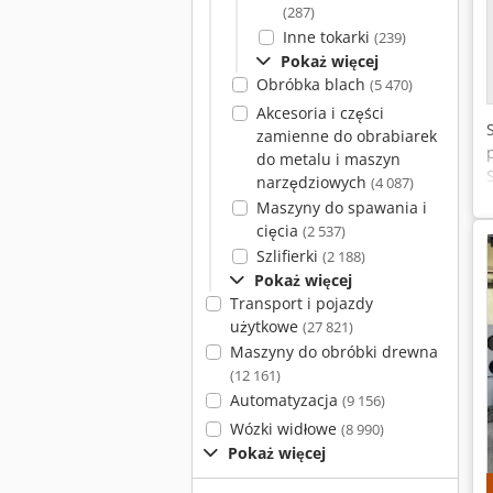
(287)
Inne tokarki
(239)
Pokaż więcej
Obróbka blach
(5 470)
Akcesoria i części
zamienne do obrabiarek
do metalu i maszyn
narzędziowych
(4 087)
Maszyny do spawania i
cięcia
(2 537)
Szlifierki
(2 188)
Pokaż więcej
Transport i pojazdy
użytkowe
(27 821)
Maszyny do obróbki drewna
(12 161)
Automatyzacja
(9 156)
Wózki widłowe
(8 990)
Pokaż więcej