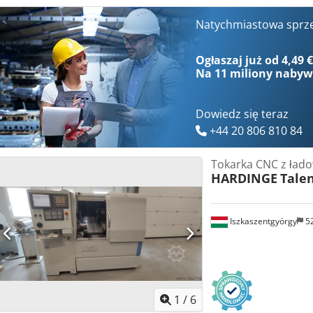
stanowisk Czas pracy/czas eksploatacji: 78000 h Wykonanie elektryc
V/Hz Całkowite zapotrzebowanie mocy: 11 kVA Masa maszyny (przyb
Natychmiastowa sprz
(przybliżone, dł. x szer. x wys.): 3,0 x 1,6 x 1,8 m
Ogłaszaj już od 4,49 
Na
11 miliony naby
Dowiedz się teraz
+44 20 806 810 84
Tokarka CNC z ład
HARDINGE
Talen
Iszkaszentgyörgy
5
1
/
6