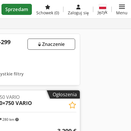
Sprzedam
Język
Schowek
(0)
Zaloguj się
Menu
-299
Znaczenie
stkie filtry
Ogłoszenia
50 VARIO
0×750 VARIO
280 km
3 200 €