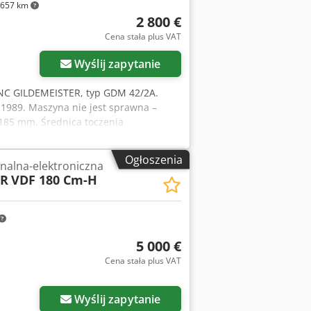
657 km
2 800 €
Cena stała plus VAT
Wyślij zapytanie
CNC GILDEMEISTER, typ GDM 42/2A.
: 1989. Maszyna nie jest sprawna –
 185 mm. Średnica toczenia
 190 mm. Skok suportu wzdłużnego =
i wrzeciona: Ø 42 mm. Prędkość posuwu
Ogłoszenia
nalna-elektroniczna
0-6300 obr./min, płynna regulacja.
ER
VDF 180 Cm-H
e sieciowe: 400 V, 50 Hz, 45 kVA. -
 Wieżyczka narzędziowa, 12-pozycyjna,
dziowa w 6 pozycjach. - Szafa
ść x wysokość): 5000 x 2500 x 2100
portowe: Wymiary podstawowej maszyny
5 000 €
stawowej maszyny: ok. 4,8 tony.
Cena stała plus VAT
x 550 x 2000 mm. Waga szafy
lnika głównego. Pojedyncze części
Z + płytki drukowane.
Wyślij zapytanie