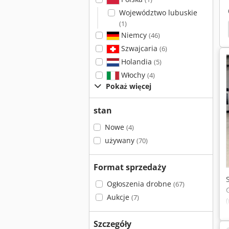
Województwo lubuskie
(1)
Hyundai
Hwacheon
65 Y
Boehringer
Niemcy
(46)
Szwajcaria
(6)
Holandia
(5)
Włochy
(4)
Pokaż więcej
stan
Nowe
(4)
używany
(70)
Format sprzedaży
Ogłoszenia drobne
(67)
Aukcje
(7)
Szczegóły