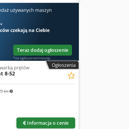
zne – napięcie/częstotliwość: 400/50
liżona): 2,8 t Wymiary maszyny
edaż używanych maszyn
€
*
wców
czekają na Ciebie
Teraz dodaj ogłoszenie
*za ogłoszenie/miesiąc
Ogłoszenia
owarką prętów
t 8-52
25 km
Informacja o cenie