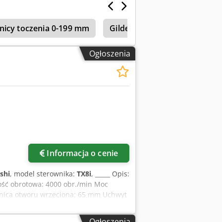
: 2002 Maksymalna średnica
asa: 2600 kg Długość: 2000 mm
nicy toczenia 0-199 mm
Gildemeister
Tokarka Os
Ogłoszenia
Informacja o cenie
shi
, model sterownika:
TX8i
, _____ Opis:
ość obrotowa: 4000 obr./min Moc
dnica otworu wrzeciona: 65 mm Uchwyt
chwyt narzędzi (X/Y/Z): Technologia:
 30 Napęd narzędzi: 4000 obr./min, 4
Ogłoszenia