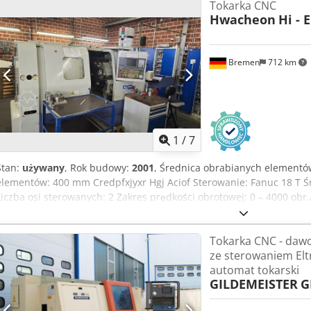
Tokarka CNC
kW, 16 Nm Skok w osiach X/Y/Z: 210/70/450 mm Szybki przesuw w os
Hwacheon
Hi - 
Technologia: napędzane hydraulicznie Skok kołnierza: 60 mm Średn
Cjdpfozr Th Asx Acisrf Wyposażenie/akcesoria: Odprowadzanie wió
Odprowadzanie płynu chłodzącego: system IKZ z filtrem papierowym
Bremen
712 km
Podawanie surowca: podajnik krótkich prętów, FMB SL 80 S Odpro
odbioru elementów z przenośnikiem taśmowym Odprowadzanie mgły 
producent LTA AC 3001 Dodatkowe akcesoria: różne używane, stałe
1
/
7
Stan:
używany
, Rok budowy:
2001
, Średnica obrabianych element
elementów: 400 mm Credpfxjyxr Hgj Aciof Sterowanie: Fanuc 18 T 
Liczba osi sterowanych: 2 Zakres prędkości obrotowej: 0 – 4000 ob
m/min Liczba narzędzi w głowicy wielonarzędziowej: 12 VDI 40 Oparc
wysokość): 3,9 x 1,6 x 2,1 m Masa maszyny: ok. 3,9 t Moc napędu: 1
Tokarka CNC - daw
2 osie - Tuleja trzypazowa, średnica 200 mm - Odkurzacz wiórów -
ze sterowaniem Eltr
automat tokarski
GILDEMEISTER
G