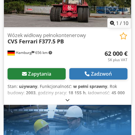
1
/
10
Wózek widłowy pełnokontenerowy
CVS Ferrari
F377.5 PB
62 000 €
Hamburg
656 km
SK plus VAT
Zapytania
Zadzwoń
Stan:
używany
, Funkcjonalność:
w pełni sprawny
, Rok
budowy:
2003
, godziny pracy:
18 155 h
, ładowność:
45 000
kg
, wysokość podnoszenia:
14 565 mm
, rodzaj paliwa:
diesel
, moc:
243 kW (330,39 KM)
, masa własna:
65 600 kg
,
typ napędu:
Diesel
, szerokość konstrukcji:
4 150 mm
,
Reachstacker do pełnych kontenerów Skrzynia biegów:
automatyczna Clark 4-biegowa Djdpfxjzr Sp Eo Afmsck
Stan: gotowy do pracy i w pełni sprawny Stan techniczny: