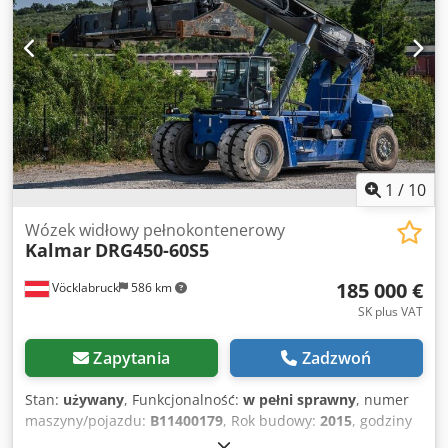
pneumatyczne Typ opon tylnych: pneumatyczne Opis:
1
/
10
Wózek widłowy pełnokontenerowy
Kalmar
DRG450-60S5
185 000 €
Vöcklabruck
586 km
SK plus VAT
Zapytania
Zadzwoń
Stan:
używany
, Funkcjonalność:
w pełni sprawny
, numer
maszyny/pojazdu:
B11400179
, Rok budowy:
2015
, godziny
pracy:
16 064 h
, ładowność:
45 000 kg
, wysokość