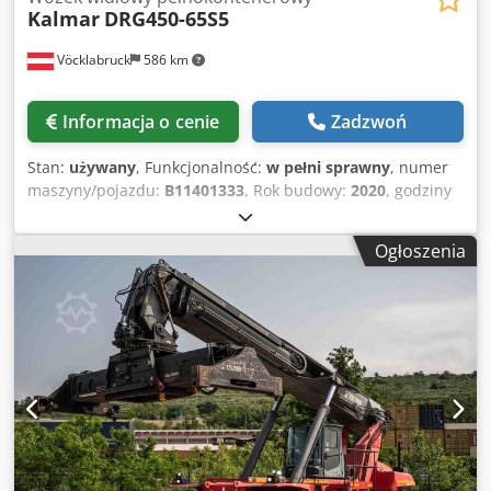
Kalmar
DRG450-65S5
Vöcklabruck
586 km
Informacja o cenie
Zadzwoń
Stan:
używany
, Funkcjonalność:
w pełni sprawny
, numer
maszyny/pojazdu:
B11401333
, Rok budowy:
2020
, godziny
pracy:
9 379 h
, ładowność:
45 000 kg
, wysokość
podnoszenia:
15 100 mm
, rodzaj paliwa:
diesel
, moc:
265
Ogłoszenia
kW (360,30 KM)
, masa własna:
71 100 kg
, typ napędu:
Diesel
, Reachstacker do pełnych kontenerów Numer
podwozia: B11401333 Djdpfxozkc Aae Afmeck Skrzynia
biegów: ZF 5WG 261 Stan: Gotowy do pracy i w pełni
sprawny Stan techniczny: bardzo dobry Ogumienie
przednie typ: pneumatyczne Ogumienie tylne typ:
pneumatyczne Opis: