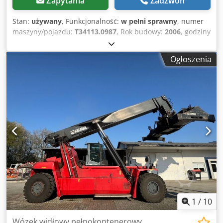
Zapytania
Zadzwoń
Stan:
używany
, Funkcjonalność:
w pełni sprawny
, numer
maszyny/pojazdu:
T34113.0987
, Rok budowy:
2006
, godziny
pracy:
21 599 h
, ładowność:
45 000 kg
, wysokość
podnoszenia:
15 000 mm
, rodzaj paliwa:
diesel
, moc:
247
Ogłoszenia
kW (335,83 KM)
, masa własna:
82 750 kg
, typ napędu:
Diesel
, Reachstacker do pełnych kontenerów Numer
podwozia: T34113.0987 Skrzynia biegów: Dana TE32418
Djdszkc Agspfx Afmjck Stan: Gotowy do pracy i w pełni
sprawny Stan techniczny: dobry Typ opon przednich:
pneumatyczne Typ opon tylnych: pneumatyczne Opis:
NOWY silnik przy 18 500 godzinach pracy!!! NEW engine at
18,500 hours!!!
1
/
10
Wózek widłowy pełnokontenerowy