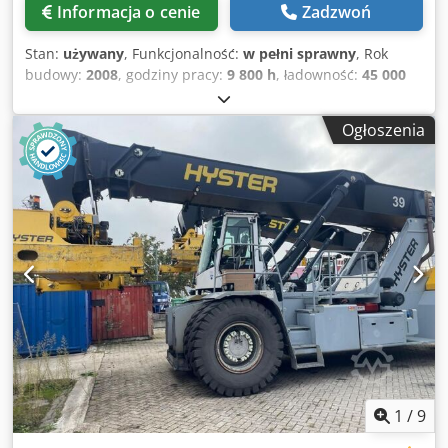
Informacja o cenie
Zadzwoń
Stan:
używany
, Funkcjonalność:
w pełni sprawny
, Rok
budowy:
2008
, godziny pracy:
9 800 h
, ładowność:
45 000
kg
, wysokość podnoszenia:
15 100 mm
, rodzaj paliwa:
diesel
, moc:
257 kW (349,42 KM)
, masa własna:
70 000 kg
,
Ogłoszenia
typ napędu:
Diesel
, Widłowy wózek przeładunkowy do
kontenerów Djdpfxezr Sp So Afmeck Środek ciężkości
ładunku: 1780 Skrzynia biegów: Dana TE32418 Stan:
Gotowy do pracy i w pełni sprawny Stan techniczny: dobry
Opony przednie, rozmiar: 18.00-25 Opony przednie, stan:
60–80% Opony tylne, rozmiar: 18.00-25 Opony tylne, stan:
40–60% EN: centralny system smarowania, klimatyzacja
(automatyczna kontrola klimatu) DE: centralne
smarowanie, elektroniczna klimatyzacja
1
/
9