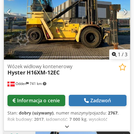
Opony przednie Stan: 0 - 20% Opony tylne Typ:
pneumatyczne Opony tylne Rozmiar: 18.00-25 Opony tylne
Stan: 20 - 40% Opis: Przednie swiatla robocze, ogrzewanie,
pelna kabina, klimatyzacja, certyfikat CE, podwójne opony,
lusterka zewnetrzne, LED, siedzenie,
1
/
3
Wózek widłowy kontenerowy
Hyster
H16XM-12EC
Odder
741 km
Informacja o cenie
Zadzwoń
Stan:
dobry (używany)
, numer maszyny/pojazdu:
2767
,
Rok budowy:
2017
, ładowność:
7 000 kg
, wysokość
podnoszenia:
13 850 mm
, typ masztu:
duplex
, całkowita
szerokość:
4 345 mm
, dodatkowe cechy wyposażenia: