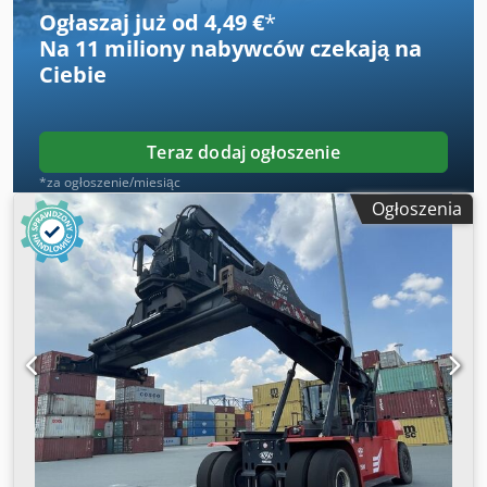
dobry Ogumienie przód rozmiar: 18.00-25 Ogumienie tył
Ogłaszaj już od 4,49 €
*
rozmiar: 18.00-25 piggy-back, hydrauliczne pochylenie
Na
11 miliony nabywców
czekają na
piętrowe na rozdzielaczu, hydrauliczna przesuwana kabina
Ciebie
Teraz dodaj ogłoszenie
*za ogłoszenie/miesiąc
Ogłoszenia