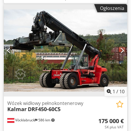
podnoszenia:
15 000 mm
, rodzaj paliwa:
diesel
, moc:
265
Ogłoszenia
kW (360,30 KM)
, masa własna:
68 080 kg
, typ napędu:
Diesel
, Vollcontainer Reachstacker Numer podwozia:
B11400179 Skrzynia biegów: ZF 5WG 261 Dcodpfx Afszkcz
Asmjk Stan: Gotowy do pracy i w pełni sprawny Stan
techniczny: dobry Rodzaj opon przednich: pneumatyczne
Rodzaj opon tylnych: pneumatyczne Opis:
1
/
10
Wózek widłowy pełnokontenerowy
Kalmar
DRF450-60C5
175 000 €
Vöcklabruck
586 km
SK plus VAT