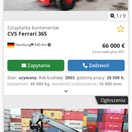
boczny do kontenerów 20-40 stóp
1
/
9
Sztaplarka kontenerów
CVS Ferrari
365
66 000 €
Hamburg
640 km
Cena stała plus VAT
Zapytania
Zadzwoń
Stan:
używany
, Rok budowy:
2003
, godziny pracy:
20 500 h
,
ładowność:
45 000 kg
, wysokość podnoszenia:
16 000 mm
,
rodzaj paliwa:
diesel
, wysokość konstrukcyjna:
4 800 mm
,
typ przekładni:
automatyczny
, Wyposażenie:
kabina,
Ogłoszenia
osłona głowy
, 2X dostępne, lokalizacja pomiędzy
Monachium a Norymbergą Oględziny i odbiór w pobliżu
Monachium Wszystkie inspekcje zostały przeprowadzone,
stan dobry Silnik Volvo 174 kW Oględziny tylko po
wcześniejszym umówieniu terminu F 365 Ferrari Szerokość