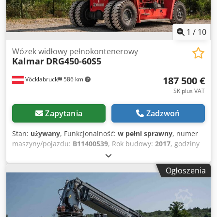
1
/
10
Wózek widłowy pełnokontenerowy
Kalmar
DRG450-60S5
187 500 €
Vöcklabruck
586 km
SK plus VAT
Zapytania
Zadzwoń
Stan:
używany
, Funkcjonalność:
w pełni sprawny
, numer
maszyny/pojazdu:
B11400539
, Rok budowy:
2017
, godziny
pracy:
19 784 h
, ładowność:
45 000 kg
, wysokość
podnoszenia:
15 000 mm
, rodzaj paliwa:
diesel
, moc:
265
Ogłoszenia
kW (360,30 KM)
, masa własna:
68 080 kg
, typ napędu:
Diesel
, Reachstacker do pełnych kontenerów Numer
podwozia: B11400539 Dodpfxszkcz Ne Afmsck Skrzynia
biegów: ZF 5WG 261 Stan: Gotowy do pracy i w pełni
sprawny Stan techniczny: dobry Typ opon przednich: