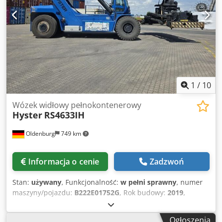
18.00 x 33 Opony przednie - stan: 40 - 60% Opony tylne -
typ: pneumatyczne Opony tylne - rozmiar: 18.00 x 33
Opony tylne - stan: 40 - 60% Opis: sprawny, w dobrym
stanie technicznym Przesuw boczny, Kamera, centralne
smarowanie, ruchoma kabina Reflektor roboczy z tyłu,
reflektor roboczy z przodu, ogrzewanie, pełna kabina,
Dsdpfxjy A Ufgo Afmjck
1
/
10
Wózek widłowy pełnokontenerowy
Hyster
RS4633IH
Oldenburg
749 km
Informacja o cenie
Zadzwoń
Stan:
używany
, Funkcjonalność:
w pełni sprawny
, numer
maszyny/pojazdu:
B222E01752G
, Rok budowy:
2019
,
godziny pracy:
14 972 h
, ładowność:
46 000 kg
, wysokość
podnoszenia:
14 880 mm
, rodzaj paliwa:
diesel
, typ
Ogłoszenia