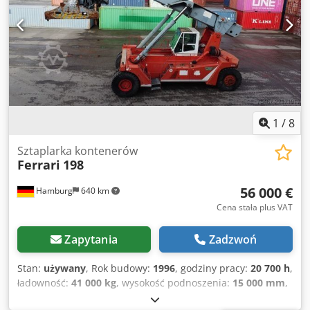
przód: 4250 mm Tył: 3360 mm Długość podwozia: 8600 mm
Wysokość całkowita: 4700 mm Wysokość podwozia: 3660
mm A - Bock Waga: 65600 kg ? 9500 kg rozdzielacz ? 8500
kg maszt Waga podwozia: 47600 kg Masa transportowa –
waga Dcsdpfxezfylhe Afmjk
1
/
8
Sztaplarka kontenerów
Ferrari
198
56 000 €
Hamburg
640 km
Cena stała plus VAT
Zapytania
Zadzwoń
Stan:
używany
, Rok budowy:
1996
, godziny pracy:
20 700 h
,
ładowność:
41 000 kg
, wysokość podnoszenia:
15 000 mm
,
rodzaj paliwa:
diesel
, wysokość konstrukcyjna:
4 800 mm
,