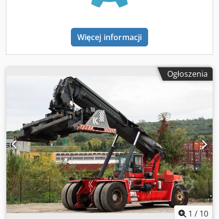
Więcej informacji
Ogłoszenia
1
/
10