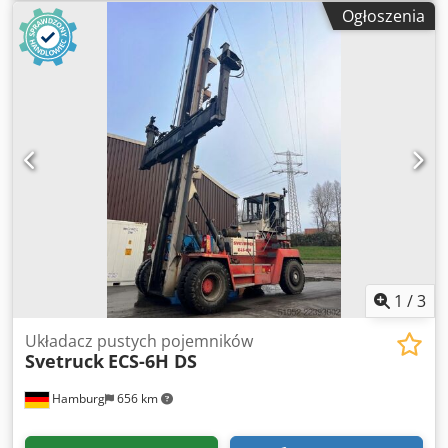
typ przekładni:
automatyczny
, Wyposażenie:
kabina,
Ogłoszenia
osłona głowy
, 2 sztuki dostępne. Lokalizacja między
Monachium a Norymbergą. Oględziny po wcześniejszym
uzgodnieniu, odbiór w pobliżu Monachium. Wszystkie
inspekcje przeprowadzone, stan dobry. Nowy silnik
Mercedes 222 kW (302 KM), 1150 h, 302 h po wymianie.
Oględziny tylko po wcześniejszym uzgodnieniu. F 198
Ferrari Szerokość przód: 4250 mm Tył: 3360 mm Długość
podwozia: 8800 mm Wysokość całkowita: 4570 mm
Wysokość podwozia: 3350 mm (A? Bock) Masa całkowita:
66800 kg - 9500 kg spreader? 8500 maszt Djdpfezfykqsx
Afmock
1
/
3
Układacz pustych pojemników
Svetruck
ECS-6H DS
Hamburg
656 km