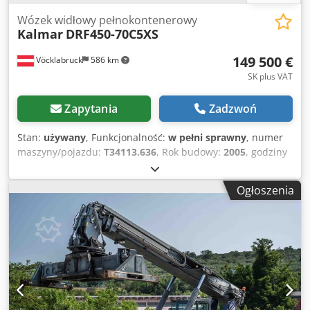
Wózek widłowy pełnokontenerowy
Kalmar
DRF450-70C5XS
149 500 €
Vöcklabruck
586 km
SK plus VAT
Zapytania
Zadzwoń
Stan:
używany
, Funkcjonalność:
w pełni sprawny
, numer
maszyny/pojazdu:
T34113.636
, Rok budowy:
2005
, godziny
pracy:
16 425 h
, ładowność:
45 000 kg
, wysokość
podnoszenia:
15 000 mm
, rodzaj paliwa:
diesel
, masa
Ogłoszenia
własna:
86 050 kg
, typ napędu:
Diesel
, Vollcontainer
Reachstacker Numer podwozia: T34113.636 Dcjdpozkczpjfx
Afmsk Skrzynia biegów: Dana TE32418 Stan: Gotowy do
pracy, w pełni sprawny Stan techniczny: dobry Rodzaj opon
przednich: pneumatyczne Rodzaj opon tylnych:
pneumatyczne Opis: