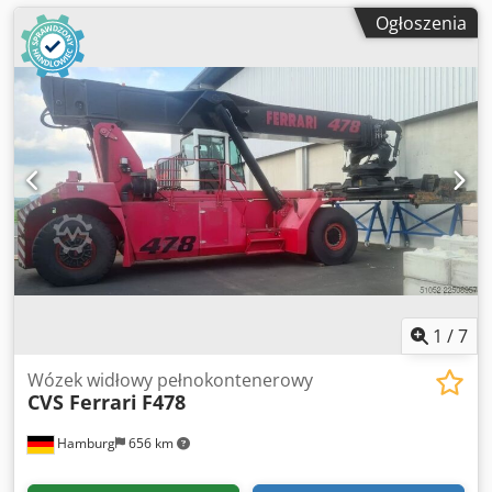
Ogłoszenia
1
/
7
Wózek widłowy pełnokontenerowy
CVS Ferrari
F478
Hamburg
656 km