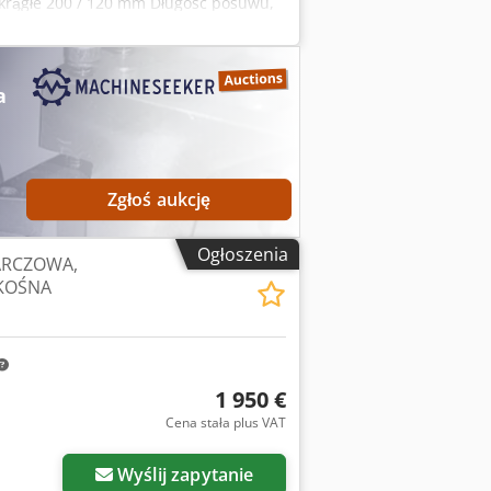
/ okrągłe 200 / 120 mm Długość posuwu,
mm Crodpfxeznc S As Ahrsf
a
Zgłoś aukcję
Ogłoszenia
ARCZOWA,
KOŚNA
1 950 €
Cena stała plus VAT
Wyślij zapytanie