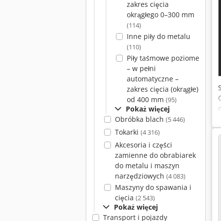
zakres cięcia
okrągłego 0–300 mm
(114)
Inne piły do metalu
(110)
Piły taśmowe poziome
– w pełni
automatyczne –
zakres cięcia (okrągłe)
od 400 mm
(95)
Pokaż więcej
Obróbka blach
(5 446)
Tokarki
(4 316)
Akcesoria i części
zamienne do obrabiarek
do metalu i maszyn
narzędziowych
(4 083)
Maszyny do spawania i
cięcia
(2 543)
Pokaż więcej
Transport i pojazdy