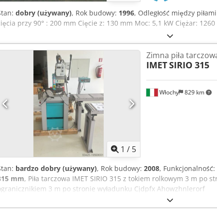
Stan:
dobry (używany)
, Rok budowy:
1996
, Odległość między piłam
cięcia przy 90° : 200 mm Cięcie z: 130 mm Moc: 5,1 kW Ciężar: 1260
Zimna piła tarczow
IMET
SIRIO 315
Włochy
829 km
1
/
5
Stan:
bardzo dobry (używany)
, Rok budowy:
2008
, Funkcjonalność:
315 mm
, Piła tarczowa IMET SIRIO 315 z tokiem rolkowym 3 m po st
ogranicznikiem 3 m po stronie wyładunku Cjdpfx Ahowzhnlerorf