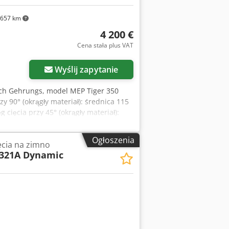
657 km
4 200 €
Cena stała plus VAT
Wyślij zapytanie
ych Gehrungs, model MEP Tiger 350
y 90° (okrągły materiał): średnica 115
 cięcia przy 45° (okrągły materiał):
x 95 mm Zasięg cięcia przy 30° (okrągły
ał): 90 x 95 mm Zasięg cięcia (okrągły
Ogłoszenia
ęcia na zimno
180 x 100 mm Maksymalne otwarcie
321A Dynamic
: od 60° w lewo do 45° w prawo
 1,8 i 2,6 kW Zasilanie: 400 V, 50 Hz
e do 80 różnych długości cięcia z
ć cięcia i liczba sztuk -
tyczne napinanie materiału -
ulową Crsdpfxezrpl De Ahref -
ci obrotowe silnika - Układ chłodzenia
Zapytaj o więcej zdjęć