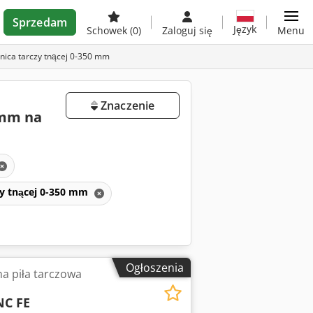
Sprzedam
Język
Schowek
(0)
Zaloguj się
Menu
nica tarczy tnącej 0-350 mm
Znaczenie
 mm na
zy tnącej 0-350 mm
Ogłoszenia
a piła tarczowa
NC FE