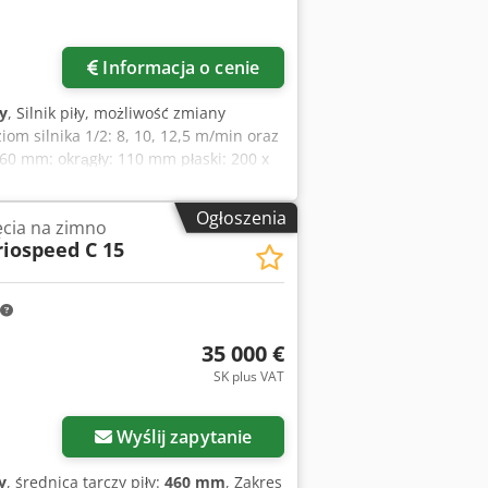
Informacja o cenie
y
, Silnik piły, możliwość zmiany
iom silnika 1/2: 8, 10, 12,5 m/min oraz
360 mm: okrągły: 110 mm płaski: 200 x
ateriału: hydrauliczny, min. 10 mm
 specjalna: 4 000 EUR netto, załadunek
Ogłoszenia
ęcia na zimno
iospeed C 15
35 000 €
SK plus VAT
Wyślij zapytanie
y
, średnica tarczy piły:
460 mm
, Zakres