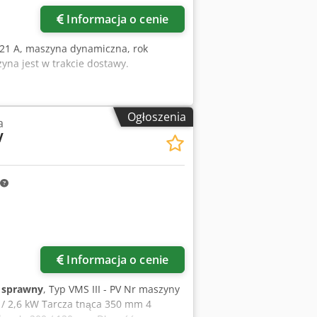
000 x 1100 x 2030 mm Waga: 650 kg
Informacja o cenie
321 A, maszyna dynamiczna, rok
zyna jest w trakcie dostawy.
Ogłoszenia
a
V
Informacja o cenie
i sprawny
, Typ VMS III - PV Nr maszyny
0 / 2,6 kW Tarcza tnąca 350 mm 4