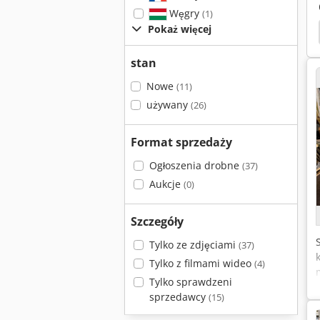
Węgry
(1)
Pokaż więcej
e
Pilarka Tarczowa
Kasto Diagonal
Kasto
stan
Nowe
(11)
używany
(26)
Format sprzedaży
Ogłoszenia drobne
(37)
Aukcje
(0)
Szczegóły
Tylko ze zdjęciami
(37)
Tylko z filmami wideo
(4)
Tylko sprawdzeni
sprzedawcy
(15)