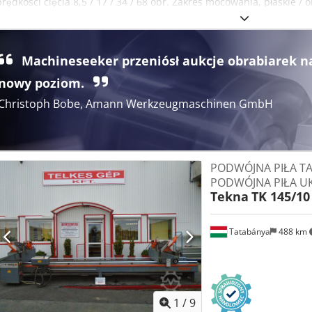
prędkości cięcia 8,5 / 17 / 34 / 68 obr. Zakres mocowania, płaskie 
pojedynczy skok 5 - 600 mm Długość posuwu, podwójny skok 1200 
Machineseeker przeniósł aukcje obrabiarek n
nowy poziom.
Christoph Bobe, Amann Werkzeugmaschinen GmbH
PODWÓJNA PIŁA T
PODWÓJNA PIŁA U
Tekna
TK 145/10
Tatabánya
488 km
1
/
9