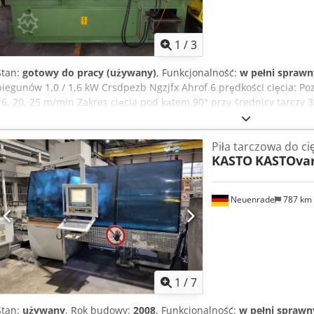
1
/
3
Stan:
gotowy do pracy (używany)
, Funkcjonalność:
w pełni sprawn
biegunów 1,0 / 1,6 kW Crsdpezb Ngzjfx Ahrof 6 prędkości cięcia: Poz
16, 20, 25 m/min Zakres cięcia pod kątem 90° przy średnicy tarczy 
80 mm Tarcze piły: 315 / 360 mm Posuw piły: hydrauliczny Posuw m
Zacisk materiału: hydrauliczny 2 dodatkowe tarcze piły --> --> Cena
Piła tarczowa do ci
w cenie!
KASTO
KASTOvar
Neuenrade
787 km
1
/
7
Stan:
używany
, Rok budowy:
2008
, Funkcjonalność:
w pełni sprawn