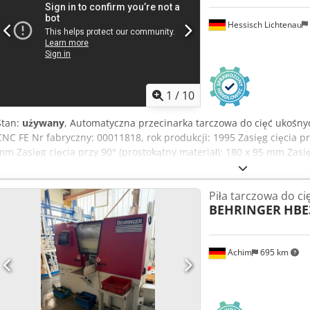
Hessisch Lichtenau
1
/
10
Stan:
używany
, Automatyczna przecinarka tarczowa do cięć ukośn
CNC FE Nr fabryczny: 00011818, rok produkcji: 1995 Zasięg cięcia prz
mm Zasięg cięcia przy 90° (prostokątny materiał): 180 x 95 mm Zasięg
średnica 110 mm Zasięg cięcia przy 45° (prostokątny materiał): 125 
materiał): średnica 90 mm Zasięg cięcia przy 30° (prostokątny materi
Piła tarczowa do ci
materiał): średnica 120 mm Zasięg cięcia (prostokątny materiał): 
BEHRINGER
HBE
zacisku: 185 mm Średnica tarczy piły: 350 mm Zakres cięć ukośnych
Prędkość obrotowa tarczy piły: 15 / 30 / 45 i 90 obr./min. Moc silnika:
Zużycie sprężonego powietrza: 6 bar - Sterowanie CNC umożliwiając
Achim
695 km
odpowiednią liczbą sztuk ??? - Sterowanie CNC, programowalna długoś
Hydrauliczno-pneumatyczne opuszczanie zespołu tnącego - Pneuma
Pneumatyczny docisk - Posuw szczękami z napędem serwo i śrubą k
Programowalny skok posuwu do 9999 mm - 2 przekładnie i 2 prędkoś