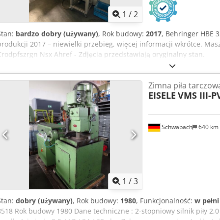
w podstawie maszyny Wymiary (długość x szerokość x wysokość): 2
Stan dobry
1
/
2
Stan:
bardzo dobry (używany)
, Rok budowy:
2017
, Behringer HBE 
produkcji 2017 – niewielki przebieg, więcej informacji wkrótce. Mas
Crodpfszrgn Nsx Ahref - Zdjęcia przedstawiają oryginalny stan.
Zimna piła tarczow
EISELE
VMS III-P
Schwabach
640 km
1
/
3
Stan:
dobry (używany)
, Rok budowy:
1980
, Funkcjonalność:
w pełn
8518 Rok budowy 1980 Dane techniczne : 2-stopniowy silnik piły 2,