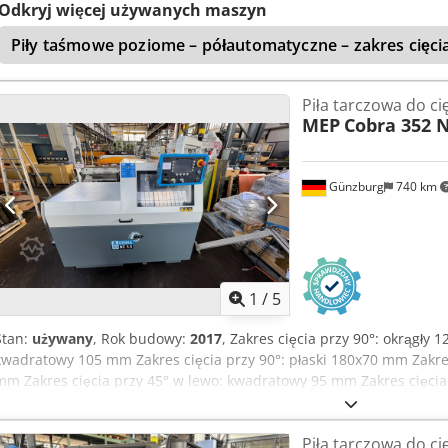
Odkryj więcej używanych maszyn
Piły taśmowe poziome – półautomatyczne – zakres cięc
Piła tarczowa do ci
MEP
Cobra 352 N
Günzburg
740 km
1
/
5
Stan:
używany
, Rok budowy:
2017
, Zakres cięcia przy 90°: okrągły 
kwadratowy 105 mm Zakres cięcia przy 90°: płaski 180x70 mm Zakres
mm Zakres cięcia przy 45° w lewo: kwadratowy 95 mm Zakres cięcia
Zakres cięcia przy 45° w prawo: okrągły 120 mm Credoy Ruvbopfx Ah
kwadratowy 100 mm Zakres cięcia przy 45° w prawo: płaski 135x6
Piła tarczowa do ci
Wymiary tarczy tnącej 350x32x3,4 mm Prędkość obrotowa 1700/340