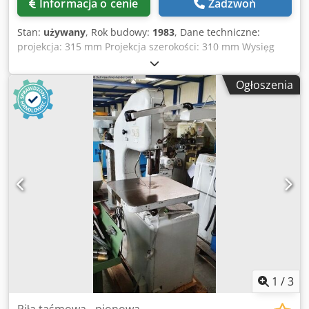
Informacja o cenie
Zadzwoń
Stan:
używany
, Rok budowy:
1983
, Dane techniczne:
projekcja: 315 mm Projekcja szerokości: 310 mm Wysięg
wysokości: 230 mm Długość brzeszczotu: 2530 - 2650 mm
Szerokość ostrza piły: 13 mm Prędkość taśmy: 12 - 750
Ogłoszenia
m/min Rozmiar stołu: 500 x 500 mm Wysokość stołu nad
podłogą: 950 mm Całkowite zapotrzebowanie na moc: 1,3
kW Masa maszyny ok.: 450 kg Wymiary maszyny ok. Dł. x
szer. x wys.: 0,8 x 0,7 x 1,65 m piła taśmowa do stali i
metalu długość pasa segregatora 2550 mm Wyposażenie
dodatkowe: Obróbka taśmy piły Idealnie -> Urządzenie do
cięcia taśmy piły-Urządzenie do spawania taśmy piły-
Urządzenie do szlifowania taśmy piły chłodzenie poprzez
natrysk sterowanie nogą Akcesoria: -rozdz. brzeszczoty
Dsdpfxjva E E Te Aiyjck -1x koło Ø 320 mm -Taśma tnąca
sprzedawana na metry RRR Röntgen *
1
/
3