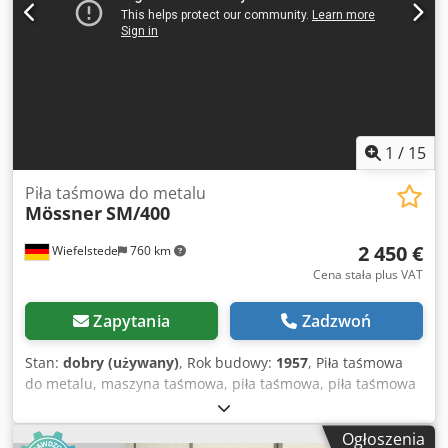
1
/
15
Piła taśmowa do metalu
Mössner
SM/400
2 450 €
Wiefelstede
760 km
Cena stała plus VAT
Zapytania
Zadzwoń
Stan:
dobry (używany)
, Rok budowy:
1957
, Piła taśmowa
do metalu, maszyna taśmowa, piła taśmowa, piła taśmowa
pionowa - Producent: Mössner Rekord, piła taśmowa
pionowa typ SM/400 z urządzeniem do zgrzewania taśmy -
Ogłoszenia
Szerokość cięcia: max 390 mm - Wysokość cięcia: max 215