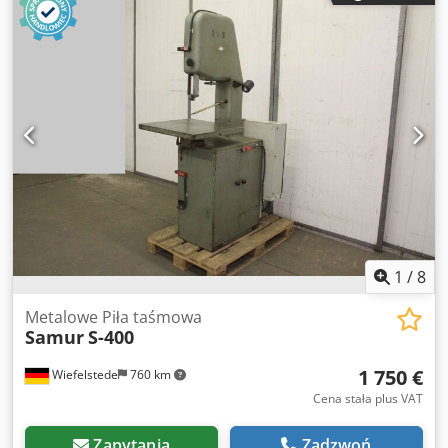
mm - Moc silnika: 1,1 kW - Taśma tnąca: długość 2780–2980
mm - Prędkość taśmy: regulowana - Stół roboczy: uchylny -
Urządzenie do zgrzewania taśmy: Ideal BSO - Wymiary:
1050/630/H1670 mm Dodpfxow N D Aas Aiysck - Waga: 414
kg
1
/
8
Metalowe Piła taśmowa
Samur
S-400
1 750 €
Wiefelstede
760 km
Cena stała plus VAT
Zapytania
Zadzwoń