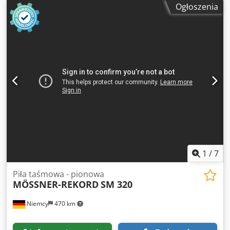
Ogłoszenia
- 940 m/min Wymiary stołu: 800 x 820 mm Masa maszyny
ok.: 1000 kg Wymiary maszyny (dł. x szer. x wys.): ok. 1,3 x
1,3 x 2,2 m Dodpfoyzpknex Aiyeck
1
/
7
Piła taśmowa - pionowa
MÖSSNER-REKORD
SM 320
Niemcy
470 km