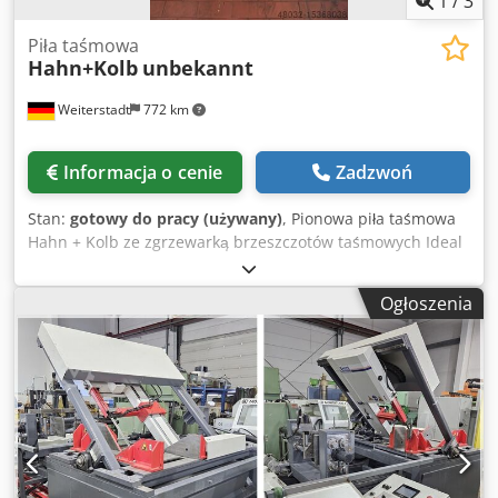
1
/
3
Piła taśmowa
Hahn+Kolb
unbekannt
Weiterstadt
772 km
Informacja o cenie
Zadzwoń
Stan:
gotowy do pracy (używany)
, Pionowa piła taśmowa
Hahn + Kolb ze zgrzewarką brzeszczotów taśmowych Ideal
i pilarką Dcedpfx Aery U Nheiyek
Ogłoszenia