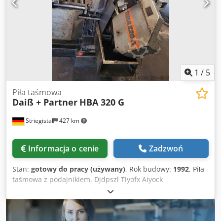
1
/
5
Piła taśmowa
Daiß + Partner
HBA 320 G
Striegistal
427 km
Informacja o cenie
Zadzwoń
Stan:
gotowy do pracy (używany)
, Rok budowy:
1992
, Piła
taśmowa z podajnikiem. Djdpszl Tiyofx Aiyock