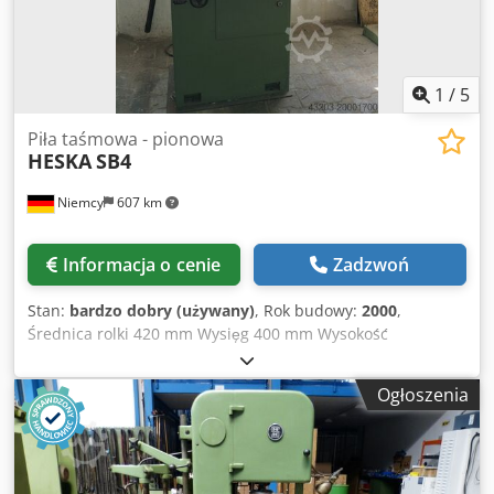
1
/
5
Piła taśmowa - pionowa
HESKA
SB4
Niemcy
607 km
Informacja o cenie
Zadzwoń
Stan:
bardzo dobry (używany)
, Rok budowy:
2000
,
Średnica rolki 420 mm Wysięg 400 mm Wysokość
obrabianego elementu 280 mm Długość taśmy tnącej 3200
- 3400 mm Stół - odchylany +/- 20° Powierzchnia
Ogłoszenia
mocowania stołu 600 x 600 mm Dcodoxcp Sfjpfx Aiyok Stół -
pochylany +/- 45° Całkowite zapotrzebowanie na moc 1,7
kW Masa maszyny ok. 0,5 t Zapotrzebowanie na przestrzeń
ok. 1 x 0,7 x 1,9 m Ta piła taśmowa jest w dobrym stanie,