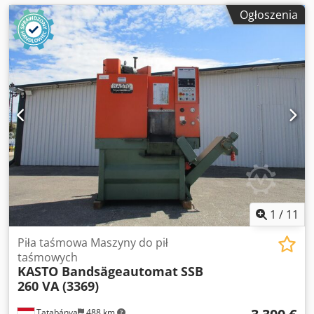
Ogłoszenia
1
/
11
Piła taśmowa Maszyny do pił
taśmowych
KASTO Bandsägeautomat
SSB
260 VA (3369)
Tatabánya
488 km