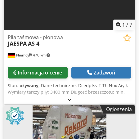
1
/
7
Piła taśmowa - pionowa
JAESPA
AS 4
Niemcy
470 km
Informacja o cenie
Zadzwoń
Stan:
używany
, Dane techniczne: Dcedpfsv T Th Nox Aiyjk
Wymiary tarczy piły: 3400 mm Długość brzeszczotu: min.
3200 mm Szerokość ostrza piły: 20 mm Prędkość taśmy: 6 /
12 / 25 / 75 / 150 m/min Prędkość cięcia: 15 - 1500 /
Ogłoszenia
bezstopniowo m/min Rozmiar stołu: 665 x 665 mm
Wysokość stołu nad podłogą: 1050 mm Stół obraca się w 2
strony: 15° / 30° stopni Posuw stołu: Długość: 250 mm
Całkowite zapotrzebowanie na moc: 4,0 kW Wymiary
maszyny ok. Dł. x szer. x wys.: 1,2 x 0,9 x 2,2 m Piła