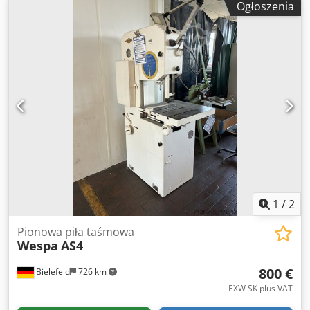
Ogłoszenia
wymontowana - Szerokość cięcia: maks. 500 mm -
Wysokość cięcia: maks. 400 mm - Taśma tnąca: długość
3850 do 4050 mm - Prędkość taśmy: płynnie regulowana -
Stół roboczy: uchylny - Wyposażenie: w zestawie
dodatkowe taśmy tnące, patrz zdjęcia - Wymiary:
1300/910/W2140 mm - Waga: 625 kg
1
/
2
Pionowa piła taśmowa
Wespa
AS4
800 €
Bielefeld
726 km
EXW SK plus VAT