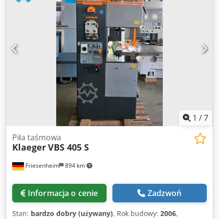
800 mm 45° (płaski) 530 x 520 mm 30° (płaski) 530 x 320
mm Kąt cięcia: 45°–0°–60° Silnik piły: 3,0 kW Prędkość
taśmy: 20–120 m/min, płynna regulacja Długość posuwu:
1500 mm Wyposażenie: Dedezkrqtspfx Aiysck Stelaż
maszyny z tacą na wióry, hydrauliczna regulacja siły
nacisku piły Płynna regulacja prędkości taśmy,
hydrauliczna regulacja ramienia prowadzącego
Smarowanie minimalną ilością, automatyczne wyłączenie
po zakończeniu cięcia Szczotka do usuwania wiórów,
hydrauliczna regulacja kąta cięcia, hydrauliczne napinanie
zacisku Hydrauliczne napinanie taśmy piły, instrukcja
obsługi
1
/
7
Piła taśmowa
Klaeger
VBS 405 S
Friesenheim
894 km
Informacja o cenie
Zadzwoń
Stan:
bardzo dobry (używany)
, Rok budowy:
2006
,