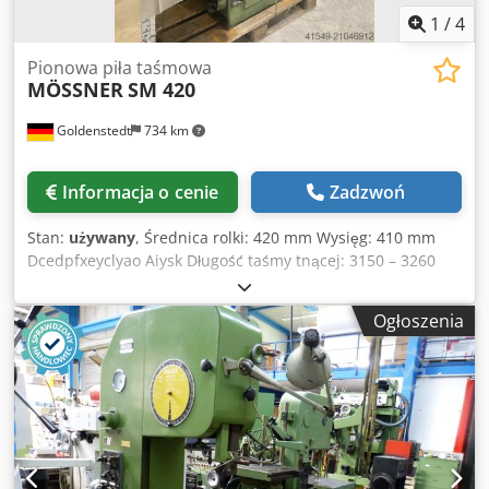
1
/
4
Pionowa piła taśmowa
MÖSSNER
SM 420
Goldenstedt
734 km
Informacja o cenie
Zadzwoń
Stan:
używany
, Średnica rolki: 420 mm Wysięg: 410 mm
Dcedpfxeyclyao Aiysk Długość taśmy tnącej: 3150 – 3260
mm Szerokość taśmy tnącej: 3–16 mm Waga ok. 600 kg z
doczołową zgrzewarką IDEAL BSO-16 Instrukcja obsługi
Ogłoszenia
dostępna