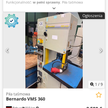
Funkcjonalność:
w pełni sprawny
, Piła taśmowa
pionowa/piła do metalu Kläger VBS 405 S Producent: Kläger
Model: VBS 405 S Stan: używana, bardzo dobry Rok
Ogłoszenia
produkcji: 2006 Szerokość cięcia: 400 mm Nachylenie stołu
w prawo/w lewo: 45°/15° Wymiary stołu: 607 x 607 mm
Szerokość taśmy tnącej: 3-20 mm Długość taśmy tnącej:
3300-3400 mm Prędkość taśmy: 15 – 300 m/min Długość:
1120 mm Szerokość: 740 mm Wysokość: 1930 mm Waga:
510 kg Dcedpszmh Ugofx Aiysk – Idealna spawarka do taśm
piły – Oryginalna dokumentacja – Podstawy pod maszynę
1
/
9
Piła taśmowa
Bernardo
VMS 360
Bitburg
910 km