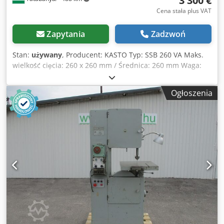
3 300 €
Cena stała plus VAT
Zapytania
Zadzwoń
Stan:
używany
, Producent: KASTO Typ: SSB 260 VA Maks.
wielkość cięcia: 260 x 260 mm / Średnica: 260 mm Waga:
1915 kg Dsdoxcnppepfx Aiyeck
Ogłoszenia