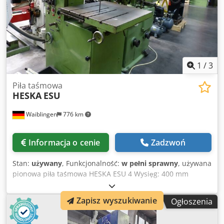
1
/
3
Piła taśmowa
HESKA
ESU
Waiblingen
776 km
Informacja o cenie
Zadzwoń
Stan:
używany
, Funkcjonalność:
w pełni sprawny
, używana
pionowa piła taśmowa HESKA ESU 4 Wysięg: 400 mm
Rozmiar stołu: 650 x 650 mm Długość taśmy maks.: 3400
mm Długość taśmy min.: 3200 mm Dcodpozb Ircefx Aiyek W
Zapisz wyszukiwanie
Ogłoszenia
zestawie: urządzenie do zgrzewania taśmy IDEAL, z
silnikiem szlifierskim i lampą maszynową Czas dostawy: z