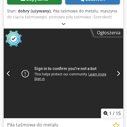
Stan:
dobry (używany)
, Piła taśmowa do metalu, maszyna
do cięcia taśmowego, pionowa piła taśmowa -Szerokość
przesuwu: 380 mm -Wysokość przejścia: 230 mm -Stół:
obrotowy -Prędkości: 12 sztuk min: 45 obr/min max: 800
Ogłoszenia
obr/min. -Wymiary: 1150/715/H1900 mm Dodpjfiqrcjfx
Aiyock -Waga: 522 kg
1
/
15
Piła taśmowa do metalu