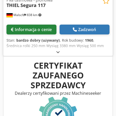
Piła taśmowa - pionowa
THIEL
Segura 117
Malsch
838 km
Informacja o cenie
Zadzwoń
Stan:
bardzo dobry (używany)
, Rok budowy:
1960
,
Średnica rolki 250 mm Wysięg 3380 mm Wysięg 500 mm
Prędkość cięcia 15 - 900 m/min Powierzchnia stołu 600 x
600 mm Zap. moc całkowita 1,1 kW Djdpfx Aszd Hgcoiyeck
Waga maszyny ok. 0,8 t Zapotrzebowanie na miejsce ok. 1,0
CERTYFIKAT
x 0,8 x 2,1 m 4 rolki taśmy tnącej po 30 m w zestawie.
ZAUFANEGO
SPRZEDAWCY
Dealerzy certyfikowani przez Machineseeker