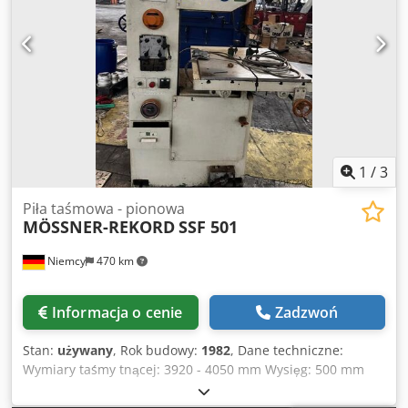
taśmowa do stali i metalu z urządzeniem do cięcia,
spawania i szlifowania taśmą piłową Prędkość taśmy piły 2
poziomy, bezstopniowa płynnie regulowany posuw stołu
Stół obrotowy Oświetlenie maszynowe pasek zatrzymujący
*
1
/
3
Piła taśmowa - pionowa
MÖSSNER-REKORD
SSF 501
Niemcy
470 km
Informacja o cenie
Zadzwoń
Stan:
używany
, Rok budowy:
1982
, Dane techniczne:
Wymiary taśmy tnącej: 3920 - 4050 mm Wysięg: 500 mm
Wysokość obrabianego elementu: 400 mm Stół odchylany:
15 - 30 stopni Wysokość cięcia: 400 mm Prędkość taśmy: 15