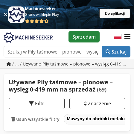
Machineseeker
Do aplikacji
Gratis w sklepie Play
Sprzedam
Szukaj
/ ... / Używane Piły taśmowe – pionowe – wysięg 0-419 mm
Używane Piły taśmowe – pionowe –
wysięg 0-419 mm na sprzedaż
(69)
Filtr
Znaczenie
Maszyny do obróbki metalu i ob
Usuń wszystkie filtry