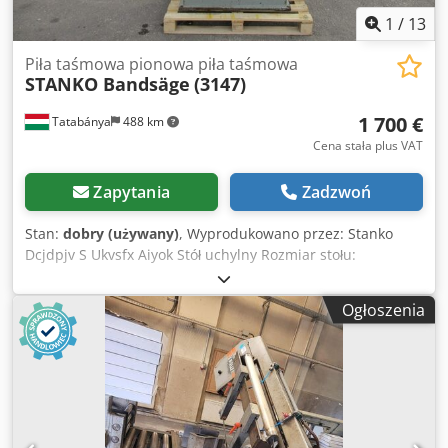
1
/
13
Piła taśmowa pionowa piła taśmowa
STANKO Bandsäge
(3147)
1 700 €
Tatabánya
488 km
Cena stała plus VAT
Zapytania
Zadzwoń
Stan:
dobry (używany)
, Wyprodukowano przez: Stanko
Dcjdpjv S Ukvsfx Aiyok Stół uchylny Rozmiar stołu:
560x560mm Wersja: 400mm maksymalna wysokość cięcia:
240 mm Długość paska: 3150mm regulowana prędkość
Ogłoszenia