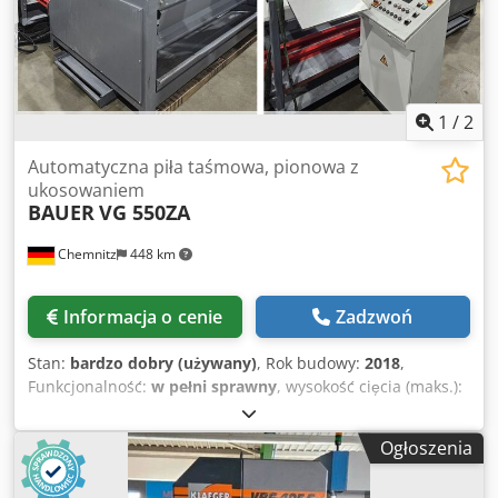
1
/
2
Automatyczna piła taśmowa, pionowa z
ukosowaniem
BAUER
VG 550ZA
Chemnitz
448 km
Informacja o cenie
Zadzwoń
Stan:
bardzo dobry (używany)
, Rok budowy:
2018
,
Funkcjonalność:
w pełni sprawny
, wysokość cięcia (maks.):
530 mm
, szerokość cięcia (maks.):
800 mm
, prędkość
obrotowa (maks.):
120 obr./min
, masa całkowita:
3 500 kg
,
Ogłoszenia
Automatyczna piła taśmowa z możliwością cięcia pod
kątem Zakres cięcia: 90° (okrąg) 530 mm 90° (płaski) 530 x