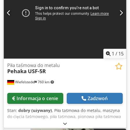
1
/
15
Piła taśmowa do metalu
Pehaka
USF-5R
Wiefelstede
760 km
Informacja o cenie
Zadzwoń
Stan:
dobry (używany)
, Piła taśmowa do metalu, maszyna
do cięcia taśmowego, piła taśmowa, pionowa piła taśmowa
Dsdpolf Tqusfx Aiysck - Producent: Pehaka, piła taśmowa
pionowa USF-5R - Napęd: 3 kW - Bez hamulca,