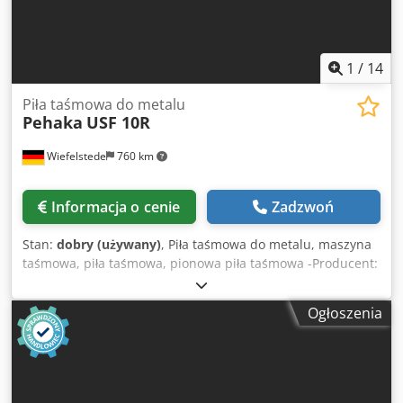
1
/
14
Piła taśmowa do metalu
Pehaka
USF 10R
Wiefelstede
760 km
Informacja o cenie
Zadzwoń
Stan:
dobry (używany)
, Piła taśmowa do metalu, maszyna
taśmowa, piła taśmowa, pionowa piła taśmowa -Producent:
Pehaka, piła taśmowa pionowa typ USF 10R -Napęd: 2,2 kW
-Szerokość cięcia: max. 1020 mm -Wysokość cięcia: max.
Ogłoszenia
275 mm -Taśma tnąca: długość od 4700 do 4800 mm -
Prędkość taśmy tnącej: bezstopniowa regulacja od 12 do
2000/min w 4 zakresach przekładni -Stół roboczy: uchylny
45°/15° -Wymiary: 2160/1000/Wysokość 2000 mm -Waga:
1250 kg Dodpfspu Iu Dox Aiysck