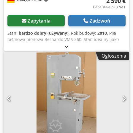
2 590 €
Cena stała plus VAT
Zapytania
Zadzwoń
Stan:
bardzo dobry (używany)
, Rok budowy:
2010
, Piła
taśmowa pionowa Bernardo VMS 360. Stan idealny, jako
maszyna szkolna - mało używana Pionowe piły taśmowe
serii VMS nadają się do cięcia prawie wszystkich
Ogłoszenia
materiałów piłowalnych (np. stali, tworzyw sztucznych,
materiałów nieżelaznych, materiałów kolorowych,...).
Stosowane są przede wszystkim w produkcji ogólnej, w
budowie narzędzi i osprzętu do produkcji narzędzi
wykrawających i skrawających. Szerokość cięcia: 355 mm
Dcjdpovutxdefx Aiyek Wysokość cięcia: 230 mm Wysokość
robocza: 960 mm prędkość cięcia 20 - 90 m/min Długość
taśmy piły: 2840 mm Szerokość taśmy piły: 3 - 16 mm
Rozmiar stołu: 500 x 400 mm Moc silnika: 0,75 kW
Zgrzewarka do blachy: 2,4 kVA Wymiary maszyny (dł. x gł. x
wys.) 940 x 560 x 1850 mm Waga ok. 250 kg Standardowo
ze zgrzewarką taśmową, urządzeniem do wyżarzania,
nożyczkami i kamieniem szlifierskim Standardowo z płynną