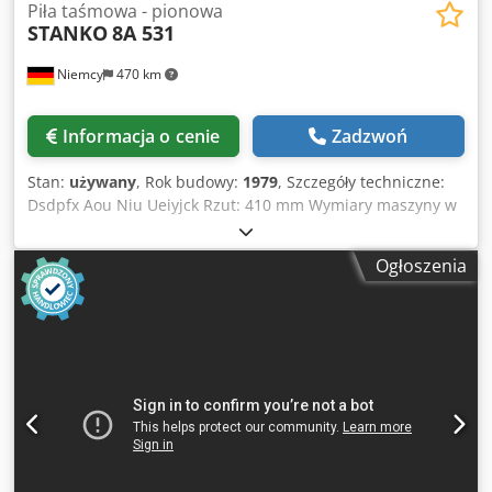
Piła taśmowa - pionowa
STANKO
8A 531
Niemcy
470 km
Informacja o cenie
Zadzwoń
Stan:
używany
, Rok budowy:
1979
, Szczegóły techniczne:
Dsdpfx Aou Niu Ueiyjck Rzut: 410 mm Wymiary maszyny w
przybliżeniu dł. x szer. x wys.: 1,15 m x 0,8 m x 2,0 m
Pionowa piła taśmowa z urządzeniem do zgrzewania taśm
Ogłoszenia
Stół można przechylać. *