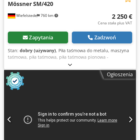
Mössner
SM/420
2 250 €
Wiefelstede
760 km
Cena stała plus VAT
Zapytania
Zadzwoń
Stan:
dobry (używany)
, Piła taśmowa do metalu, maszyna
taśmowa, piła taśmowa, piła taśmowa pionowa -
Producent: Mössner Rekord, piła taśmowa pionowa typ
SM/420 z urządzeniem do spawania taśmy tnącej -
Ogłoszenia
Szerokość cięcia: maks. 400 mm - Wysokość cięcia: maks.
230 mm - Moc silnika: 1,1/1,7 kW - Napięcie: 380 V, 50 Hz,
4,6 / 3,6 A Dsdpfxshvtcio Aiyeck - Taśma tnąca: długość od
3150 do 3260 mm - Prędkość taśmy tnącej: regulowana -
Stół roboczy: odchylany w 2 osiach - Urządzenie do
spawania taśmy tnącej: Ideal BSO - Wymiary:
940/750/H1850 mm - Waga: 548 kg