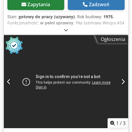
Zapytania
Zadzwoń
Stan:
gotowy do pracy (używany)
, Rok budowy:
1975
,
Funkcjonalność:
w pełni sprawny
, Piła taśmowa Wespa AS4
Pionowa piła taśmowa WESPA, typ AS 4 Dedpfezi Tphex
Aiyjck Rok produkcji ok. 1975 Średnica koła 400 mm Wysięg
Ogłoszenia
380 mm Wymiary stołu 610 x 610 mm Maksymalna
wysokość cięcia 245 mm Długość taśmy piły min. 2800 -
maks. 3000 mm Prędkość taśmy piły 25-550 m/min,
regulowana płynnie Przyłącze sieciowe 400 V, 50 Hz -
Płynna regulacja prędkości taśmy piły za pomocą 2 stopni
przekładni i płynnie regulowanego napędu pasowego - Stół
piły z możliwością przesuwu wzdłuż osi za pomocą pokrętła
i śruby - Stół piły z możliwością pochylania - Regulowana
prowadnica dla stołu piły - Maszyna do zgrzewania końców
piły IDEAL BS 0-16 - Nożyce do piły - Kamień szlifierski do
szlifowania zgrzewu - Sprężarka powietrza z dyszą - Lampa
robocza Wymiary (długość x szerokość x wysokość) 1100 x
800 x 1810 mm Waga 530 kg Stan dobry
1
/
3