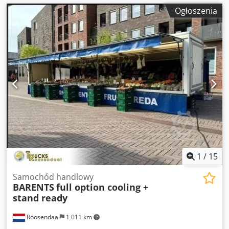
Ogłoszenia
1
/
15
Samochód handlowy
BARENTS
full option cooling +
stand ready
Roosendaal
1 011 km