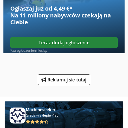
Maszyny Do Szycia Przemysłowe
Ogłaszaj już od 4,49 €
*
Na
11 miliony nabywców
czekają na
Maszyny Do Ukosowania
Ciebie
Maszyny Do Wycinania
Nadziewarka Do Kiełbas
Teraz dodaj ogłoszenie
Narzędzia Do Drewna
*za ogłoszenie/miesiąc
Narzędzia Do Honowania
Narzędzia Do Nacinania
Reklamuj się tutaj
Narzędzia Do Obróbki Drewna
Narzędzie Do Gięcia
Narzędzie Do Gniazda
Machineseeker
Gratis w sklepie Play
Narzędzie Do Wyciągania