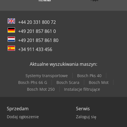
+44 20 331 800 72
+49 201 857 861 0
+49 201 857 861 80
+34 911 433 456
Aktualne wyszukiwania maszyn:
Systemy transportowe
Bosch Pks 40
Bosch Phs 66 G
Bosch Scara
Bosch Mot
Bosch Mot 250
Instalacje filtrujące
Sprzedam
Serwis
Dodaj ogłoszenie
Zaloguj się