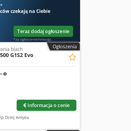
00x120 Liczba rolek szlifierskich (D)
€
*
skiego Ø435mm 20SH Taśma szlifierska,
wców
czekają na Ciebie
185-650 Prędkość taśmy poprzecznej
(kW) 11 Silnik taśmy poprzecznej (kW)
e pręta na głowicę (Ø mm) (2x) 150
Teraz dodaj ogłoszenie
*za ogłoszenie/miesiąc
Ogłoszenia
ania blach
500 G1S2 Evo
km
ięcej zdjęć
Informacja o cenie
ezp Drmj Amyea