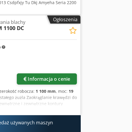
2013 Csdpfxjy Tu Dkj Amyeha Seria 2200
Ogłoszenia
ania blachy
 1100 DC
m
Informacja o cenie
szerokość robocza:
1 100 mm
, moc:
19
tałego żużla Zaokrąglanie krawędzi do
ewnętrzne i zewnętrzne kontury
owo. DM1100 DC jest wyposażona w
eczne. Zapewniają one zaokrąglenie
e ruchomym w pionie walcem
edaż używanych maszyn
netycznym, aby zapewnić bezpieczną