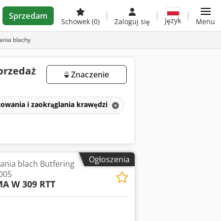
Sprzedam
Język
Schowek
(0)
Zaloguj się
Menu
nia blachy
przedaż
Znaczenie
owania i zaokrąglania krawędzi
Ogłoszenia
nia blach Butfering
005
MA W 309 RTT