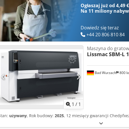
obróbkę nawet małych części. DM1100 DC Pojemność robocza (mm) 11
Ogłaszaj już od 4,49 
1 Liczba stacji taśmy poprzecznej (C) 1 Specyfikacja bębna szlifier
Na
11 miliony naby
wymiary (mm) 1150x1520 Prędkość bębna szlifierskiego (obr./min) 
(m/s) 2-8 Prędkość posuwu (m/s) 0,5-4,0 Silnik bębna szlifierskiego 
(2x) 3 Silnik posuwu (kW) 0,37 Całkowita moc (kW) 19 Przyłącze ssąc
Dowiedz się teraz
Wymiary (mm) 2258x2900x2220 Waga (kg) 4100
+44 20 806 810 84
Maszyna do gratow
Lissmac
SBM-L 1
Bad Wurzach
800 
Zapytaj o w
1
/
1
Stan:
używany
, Rok budowy:
2025
, 12 miesięcy gwarancji Chedpfx