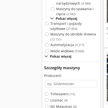
narzędziowych
(4 084)
Maszyny do spawania i
cięcia
(2 542)
Pokaż więcej
Transport i pojazdy
użytkowe
(27 854)
Maszyny do obróbki drewna
(12 151)
Automatyzacja
(9 217)
Wózki widłowe
(9 006)
Pokaż więcej
Szczegóły maszyny
Producent:
Timesavers
(15)
Lissmac
(9)
NS Maquinas
(8)