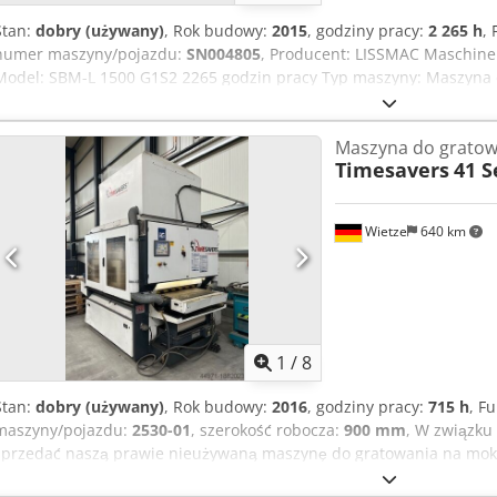
Stan:
dobry (używany)
, Rok budowy:
2015
, godziny pracy:
2 265 h
,
numer maszyny/pojazdu:
SN004805
, Producent: LISSMAC Maschin
Model: SBM-L 1500 G1S2 2265 godzin pracy Typ maszyny: Maszyna 
krawędzi Szerokość robocza: 1500 mm / 2 stoły robocze z napęde
Rok produkcji: 2015 Bez systemu odciągu Maszyna jest sprzedawan
Maszyna do gratow
Dostępna od ręki Możliwość obejrzenia w dowolnym terminie po w
Timesavers
41 S
Wietze
640 km
1
/
8
Stan:
dobry (używany)
, Rok budowy:
2016
, godziny pracy:
715 h
, F
maszyny/pojazdu:
2530-01
, szerokość robocza:
900 mm
, W związku
sprzedać naszą prawie nieużywaną maszynę do gratowania na mokro
Maszynę można obejrzeć i przetestować; jest na żywo. Jeśli masz jak