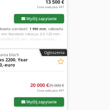
13 500 €
Cena stała plus VAT
Wyślij zapytanie
ałkowita szerokość:
1 980 mm
, całkowita
50 mm Wysokość robocza: 0,5-120 mm -
ertyfikat CE: Nie - Numer seryjny: -
erska - └ Typ stacji 2: szczotka rotacyjna
lachy [mm]: 0,5 - Maks. grubość blachy
Ogłoszenia
ania blach
ortowe: 3940 mm x 1980 mm x 2010 mm
es 2200. Year
portowych [szt.]: 4 Informacje
0,-euro
datek VAT/Podatek marżowy: VAT
rzyjęcie w rozliczeniu możliwe w
20 000 €
25 000 €
Cena stała plus VAT
Zapytaj o więcej zdjęć
Wyślij zapytanie