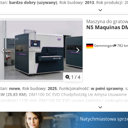
Stan:
bardzo dobry (używany)
, Rok budowy:
2013
, Rok produkcji: 
Maszyna do gratow
NS Maquinas
DM
Gemmingen
782 k
1
/
4
Stan:
nowe
, Rok budowy:
2025
, Funkcjonalność:
w pełni sprawny
, 
kW (25,83 KM)
, DM1100 DC EVO Chodpfxstzkg Ue Amysa Usuwanie s
szerokości 1100 mm. DM1100 DC EVO usuwa zadziory i zaokrągla w
grubych elementów stalowych, głównie ciętych plazmowo lub tlen
dużą rolkę do usuwania zadziorów i dwa przeciwbieżne pasy poprz
krawędzi z równymi i miękkimi krawędziami. Maszyna ta imponuj
Natychmiastowa sprz
szlifierskim do wyrównywania tolerancji i szerokim zakresem mag