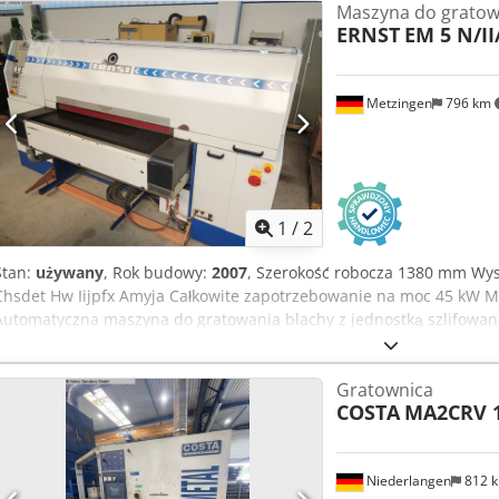
Maszyna do gratow
ERNST
EM 5 N/II
Metzingen
796 km
1
/
2
Stan:
używany
, Rok budowy:
2007
, Szerokość robocza 1380 mm Wy
Chsdet Hw Iijpfx Amyja Całkowite zapotrzebowanie na moc 45 kW Ma
Automatyczna maszyna do gratowania blachy z jednostką szlifowani
Rok produkcji 2007 Nr seryjny 780063 _____ Szerokość szlifowania 
Wysokość obrabianego przedmiotu maks. 1 - 70 mm Prędkość posuwu 
Gratownica
elementów roboczych: Oscylacyjny walec szlifierski do pokrycia tkanin
COSTA
MA2CRV 
450 mm, 1400 mm szerokości x 1540 długości, z pneumatycznie r
taśmy, napęd 11 kW Zespół walca szczotkowego z dwoma wałkami 
siebie Ø 350 mm, napęd 2 x 5,5 kW, lamele szlifierskie lub lamelowa
Niederlangen
812 
przypadku zużycia. Zespół wałka szczotkowego do montażu 2 wałków