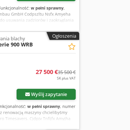
 Funkcjonalność:
w pełni sprawny
,
enbau GmbH Codpszltu Nsfx Amyeha
do usuwania zadziorów i zaokrąglania
m Obróbka: Dwustronna w jednym cyklu
a w związku z modernizacją zakładu.
Ogłoszenia
ania blachy
cześniejszym uzgodnieniu.
erie 900 WRB
27 500 €
35 500 €
SK plus VAT
Wyślij zapytanie
unkcjonalność:
w pełni sprawny
, numer
 z renowacją maszyny chcielibyśmy
 Timesavers. Cjdpjv Tnfijfx Amyjha
ieś pytania, skontaktuj się z nami