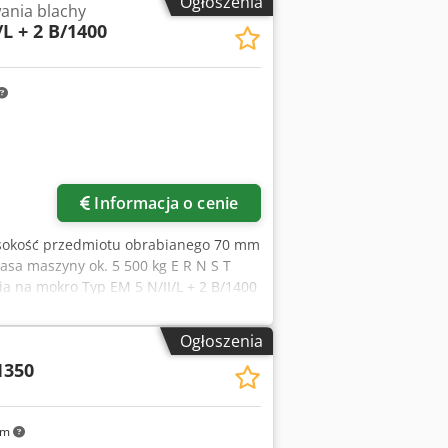
Ogłoszenia
ania blachy
/L + 2 B/1400
Zapytaj o więcej zdjęć
Informacja o cenie
sokość przedmiotu obrabianego 70 mm
sa maszyny ok. 5 500 kg E R N S T
a na mokro Typ EM 5 N/II/L + 2 B/1400
ok. 1.380 mm Szerokość rolki 1400 mm
ok. 1,5 - 8 m/min. Składa się z 5
Ogłoszenia
ą szlifierską (włókniną szlifierską) Ø
1350
egulowanym naprężeniem taśmy naciąg
szczotkowymi pracującymi względem
 włóknina szlifierska, regulowane w
km
 o Ø 250 mm, napęd 2 x 5,5 kW, rolki