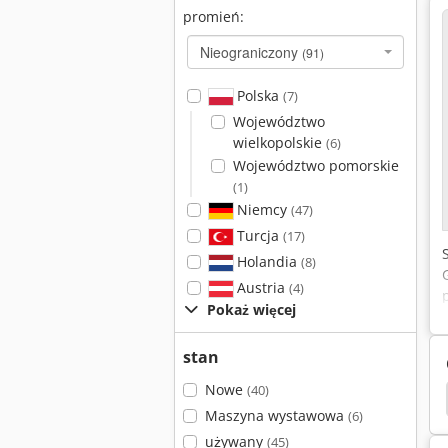
promień:
Nieograniczony
(91)
Polska
(7)
Województwo
wielkopolskie
(6)
Województwo pomorskie
(1)
Niemcy
(47)
Turcja
(17)
Holandia
(8)
Austria
(4)
Pokaż więcej
stan
Nowe
(40)
760
Lissmac
Lissmac Sbm-Xs 300
Cl500 Q
Maszyna wystawowa
(6)
używany
(45)