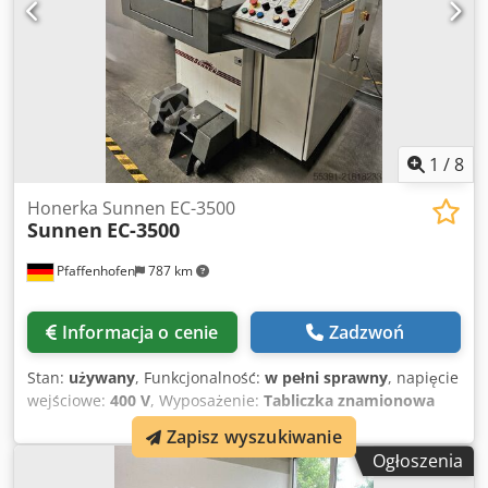
1
/
8
Honerka Sunnen EC-3500
Sunnen
EC-3500
Pfaffenhofen
787 km
Informacja o cenie
Zadzwoń
Stan:
używany
, Funkcjonalność:
w pełni sprawny
, napięcie
wejściowe:
400 V
, Wyposażenie:
Tabliczka znamionowa
dostępna, dokumentacja / instrukcja obsługi
, Precyzyjna
Zapisz wyszukiwanie
szlifierka krzyżowa Używana szlifierka Sunnen Eclipse EC-
Ogłoszenia
3500 CGM-27 Średnica obrabianych elementów – zakres