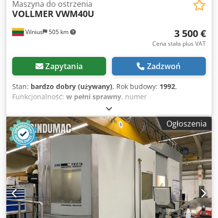
Maszyna do ostrzenia
VOLLMER
VWM40U
3 500 €
Vilnius
505 km
Cena stała plus VAT
Zapytania
Zadzwoń
Stan:
bardzo dobry (używany)
, Rok budowy:
1992
,
Funkcjonalność:
w pełni sprawny
, numer
maszyny/pojazdu:
2967
, Vollmer VWM40U w pełni sprawny,
zamontowany falownik do regulacji prędkości taśmy oraz
Ogłoszenia
pedał nożny dla łatwiejszej obsługi. W celu uzyskania
dodatkowych zdjęć lub wideo proszę o kontakt przez Viber
lub WhatsApp. Dkjdpjxp N Nwjfx Am Ser