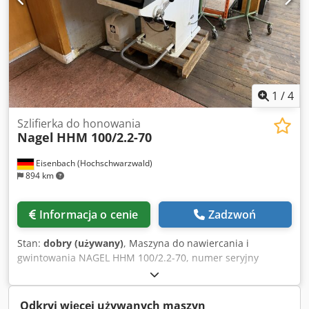
1
/
4
Szlifierka do honowania
Nagel
HHM 100/2.2-70
Eisenbach (Hochschwarzwald)
894 km
Informacja o cenie
Zadzwoń
Stan:
dobry (używany)
, Maszyna do nawiercania i
gwintowania NAGEL HHM 100/2.2-70, numer seryjny
maszyny: 1710. Dkodpfx Amjztc Hks Ser
Odkryj więcej używanych maszyn