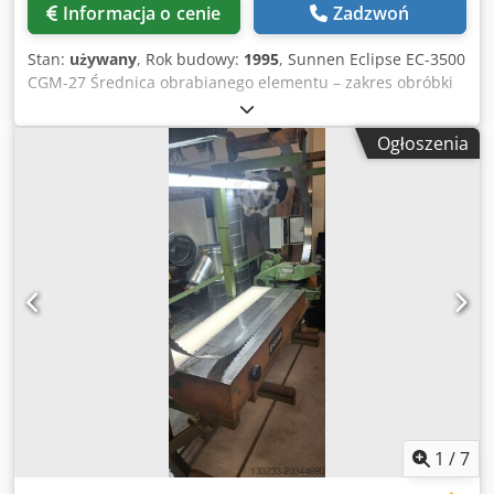
Informacja o cenie
Zadzwoń
Stan:
używany
, Rok budowy:
1995
, Sunnen Eclipse EC-3500
CGM-27 Średnica obrabianego elementu – zakres obróbki
1,5 – 165 mm Długość skoku – długość obróbki 6 – 170 mm
Dkedjzl U Evspfx Am Sjr Prędkości obrotowe wrzeciona: 200
Ogłoszenia
– 3000 obr./min Liczba skoków: 60–500 skoków Całkowite
zapotrzebowanie mocy – napęd wrzeciona: 4,1 kW Silnik
posuwu: 1,1 kW Masa maszyny: ok. 1200 kg
1
/
7