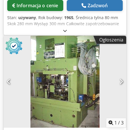
elementu: system mocowania zeropunktowego Erowa
Informacja o cenie
Zadzwoń
(rozbudowany zestaw) • Stół obrotowo-uchylny: Stół
obrotowo-uchylny Nikken CNC (całkowicie odnowiony w
Stan:
używany
, Rok budowy:
1965
, Średnica tylna 80 mm
2016 r.) Technical Specification Taper Size SK 40
Skok 280 mm Występ 300 mm Całkowite zapotrzebowanie
mocy 6 kW Masa maszyny ok. 2,6 tony maks. średnica
honowania 10-100 mm maks. głębokość honowania ok. 250
Ogłoszenia
mm maks. skok wrzeciona 260 mm głębokość gardzieli 300
mm Wysokość instalacji 1000 mm Rozmiar stołu 350 x 500
mm Wysokość stołu nad podłogą 500 mm Prędkość
wrzeciona regulowana bezstopniowo ok. 85 - 300 obr. 170 -
600 obr. Prędkości skoku, hydrostatyczne 0 - 23 m/min
Napęd wrzeciona 2 kW Całkowity napęd ok. 6 kW - 380 V -
50 Hz Masa ok. 2 600 kg Akcesoria / wyposażenie specjalne
" Zamontowany 2-stanowiskowy stół obrotowy do
mocowania 2 przedmiotów obrabianych z mechanicznym
mocowaniem przedmiotu obrabianego za pomocą dźwigni
ręcznej. " Hydrauliczne podawanie narzędzia " Wyłączanie
poprzez kontrolę czasu, prawdopodobnie urządzenie do
pomiaru powietrza. " System oleju do honowania, różne
płyty rozpryskowe itp. Dksdpfx Amjt Hwupo Sor Stan :
1
/
3
dobry - gotowy do demonstracji Dostawa : z magazynu - jak