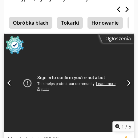
t
Obróbka blach
Tokarki
Honowanie
Su
Ogłoszenia
1
/
5