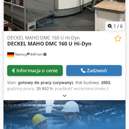
1
/
6
DECKEL MAHO DMC 160 U Hi-Dyn
DECKEL MAHO
DMC 160 U Hi-Dyn
Niemcy
849 km
Informacja o cenie
Zadzwoń
Stan:
gotowy do pracy (używany)
, Rok budowy:
2002
,
godziny pracy:
20 802 h
, prędkość wrzeciona (maks.):
10 000 obr./min
, całkowita wysokość:
4 500 mm
, całkowita
szerokość:
10 500 mm
, masa całkowita:
41 500 kg
,
szerokość stołu:
1 000 mm
, długość stołu:
1 250 mm
,
przebieg osi X:
1 600 mm
, przesuw osi Y:
1 250 mm
,
przesuw osi Z:
1 000 mm
, producent sterowników:
HEIDENHAIN
, długość produktu (maks.):
10 500 mm
,