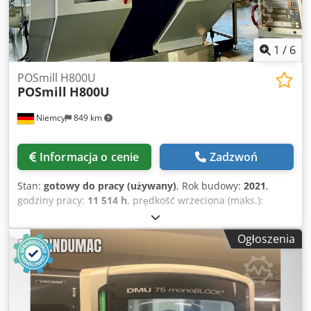
narzędzi • Sonda Renishaw • Wewnętrzne chłodzenie 70
bar Dsdpfjx D Ewaex Am Sjkr Wyposażenie dodatkowe •
Zmieniacz 2 palet Dimensions Machine Depth 5800 mm
1
/
6
POSmill H800U
POSmill
H800U
Niemcy
849 km
Informacja o cenie
Zadzwoń
Stan:
gotowy do pracy (używany)
, Rok budowy:
2021
,
godziny pracy:
11 514 h
, prędkość wrzeciona (maks.):
18 000 obr./min
, masa całkowita:
20 000 kg
, przebieg osi X:
670 mm
, przesuw osi Y:
820 mm
, przesuw osi Z:
600 mm
,
Ogłoszenia
producent sterowników:
HEIDENHAIN
, model sterownika:
TNC 640
, liczba osi:
5
, Ta 5-osiowa frezarka POSmill H800U
została wyprodukowana w 2021 roku. Charakteryzuje się
skokiem osi X wynoszącym 670 mm, skokiem osi Y
wynoszącym 820 mm oraz skokiem osi Z wynoszącym 600