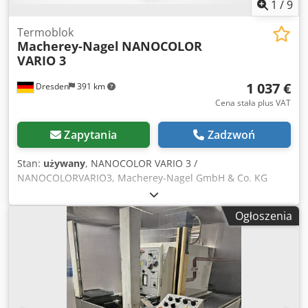
1
/
9
Termoblok
Macherey-Nagel
NANOCOLOR
VARIO 3
1 037 €
Dresden
391 km
Cena stała plus VAT
Zapytania
Zadzwoń
Stan:
używany
, NANOCOLOR VARIO 3 /
NANOCOLORVARIO3, Macherey-Nagel GmbH & Co. KG
Termoblok Dodpskn Nihofx Am Sskr Model: NANOCOLOR
VARIO 3 Stan: używany
Ogłoszenia