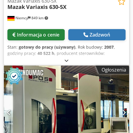
Mazak Variaxis 630-5X
Mazak
Variaxis 630-5X
Niemcy
849 km
Informacja o cenie
Zadzwoń
Stan:
gotowy do pracy (używany)
, Rok budowy:
2007
,
godziny pracy:
40 522 h
, producent sterowników:
MAZATROL
, model sterownika:
Matrix
, całkowita wysokość:
3 400 mm
, masa całkowita:
17 000 kg
, Ta 5-osiowa
Ogłoszenia
maszyna Mazak Variaxis 630-5X została wyprodukowana w
2007 roku. Jest to uniwersalne centrum obróbcze
wyposażone w 2-paletowy zmieniacz, magazyn na 80
narzędzi oraz sondę Renishaw. Obsługuje wewnętrzny
system chłodzenia o ciśnieniu 70 barów, co zwiększa
wydajność pracy. Idealny dla tych, którzy chcą zwiększyć
swoje możliwości obróbcze. Skontaktuj się z nami, aby
uzyskać więcej informacji na temat tej maszyny. • Prędkość
obrotowa wrzeciona: 12 000 obr./min • Znane wady:
Normalne ślady użytkowania i zużycia • Magazyn na 80