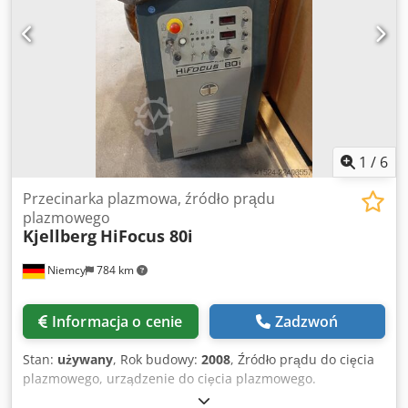
1
/
6
Przecinarka plazmowa, źródło prądu
plazmowego
Kjellberg
HiFocus 80i
Niemcy
784 km
Informacja o cenie
Zadzwoń
Stan:
używany
, Rok budowy:
2008
, Źródło prądu do cięcia
plazmowego, urządzenie do cięcia plazmowego.
Producent: Kjellberg Model: HiFocus 80i Rok produkcji: