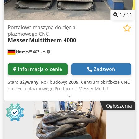
1
/
11
Portalowa maszyna do cięcia
plazmowego CNC
Messer
Multitherm 4000
Niemcy
607 km
Informacja o cenie
Zadzwoń
Stan:
używany
, Rok budowy:
2009
, Centrum obróbcze CNC
do cięcia plazmowego Producent: Messer Model:
Multitherm 4000 Rok produkcji: 2009 Sterowanie CNC:
Global Control Plus Rozstaw osi: 4000 mm 2 x palniki
Ogłoszenia
plazmowe z zasilaczem Hypertherm HPR260 Codpfx
Anjzmv Dcj Hjrf Długość toru ruchu: 10 m 2 x przenośnik z
platformą Wymiary: 3 x 3 m każdy Bez systemu filtracji
22726