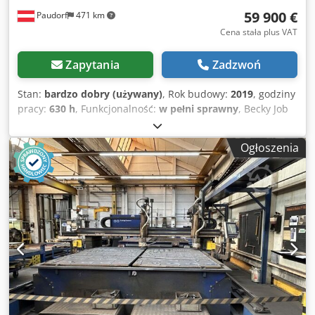
59 900 €
Paudorf
471 km
Cena stała plus VAT
Zapytania
Zadzwoń
Stan:
bardzo dobry (używany)
, Rok budowy:
2019
, godziny
pracy:
630 h
, Funkcjonalność:
w pełni sprawny
, Becky Job
Master 6,20P Obrabiarka do cięcia plazmowego CNC Rok
produkcji: 2019 Źródło zasilania: Hypertherm XPR170
Ogłoszenia
Oprogramowanie maszyny w zestawie, oprogramowanie
do układania elementów (nesting) wyłączone Instalacja
odciągowa Donaldson, 5,5 kW Demontaż i transport
wyłączone Maszyna jest sprzedawana w związku z
zakupem obrabiarki do cięcia laserowego. Cedezpf Uvspfx
An Hjrf Lokalizacja: Vorarlberg