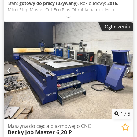
Stan:
gotowy do pracy (używany)
, Rok budowy:
2016
,
MicroStep Master Cut Eco Plus Obrabiarka do cięcia
plazmowego CNC z oprogramowaniem do optymalizacji
ułożenia elementów Rok produkcji: 2016 Źródło zasilania:
Ogłoszenia
Kjellberg HiFocus 161i Crodpfx Aezpf U Nen Hef Możliwość
modernizacji do palnika do cięcia gazowego W zestawie:
system filtracyjny Kemper Maksymalny obszar roboczy:
3000x1500 mm Lokalizacja maszyny: Hall in Tirol Dostępna
od ręki.
1
/
5
Maszyna do cięcia plazmowego CNC
Becky
Job Master 6,20 P