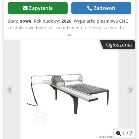
Zapytania
Zadzwoń
Stan:
nowe
, Rok budowy:
2026
, Wypalarka plazmowa CNC
ze stołem wodnym jest urządzeniem przeznaczonym do
kształtowego wycinania elementów z arkusza blach ( w
dowolnym kształcie ). Maszyna ta charakteryzuje się
Ogłoszenia
niezwykłą prostotą i łatwością obsługi. Nasza wycinarka
CNC gwarantuje powtarzalność oraz dużą dokładność
cięcia (0,1 mm), dzięki czemu kształty wypalone mogą być
przekazane bezpośrednio na kolejny etap produkcji. Stół
wodny zapewnia małe zużycie materiałów
eksploatacyjnych, surowców i niską emisję gazów. Brak
konieczności używania odciągu dymów i spalin. Dlaczego
warto? stół wodny brak konieczności używania odciągu
dymów i spalin niewielkie rozmiary maszyny pozwalają na
ustawienie jej w dowolnym miejscu napięciowy regulator
wysokości THC precyzyjne ustawianie palnika bardzo
dokładne cięcie niewymagające dalszej obróbki układ
detekcji blachy wygodny pulpit operatorski intuicyjna
obsługa maszyny możliwość cięcia oraz żłobienia w stali
1
/
7
szkolenie z obsługi maszyny w siedzibie