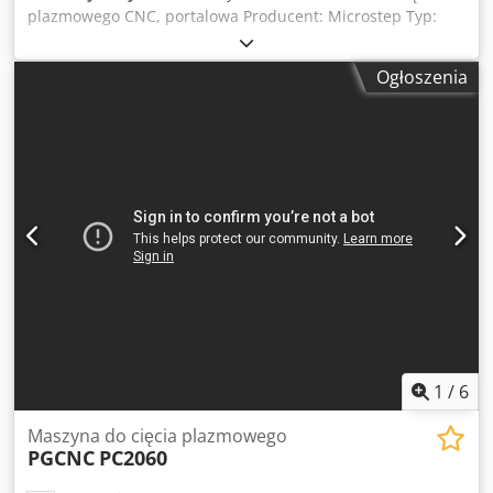
plazmowego CNC, portalowa Producent: Microstep Typ:
MG 4501.20 BkP Rok produkcji: 2019 Sterowanie CNC
Obszar roboczy: 2 000 x 4 500 mm Csdeyay H Aopfx An Hjrf
Ogłoszenia
1 x Palnik plazmowy 2D ze źródłem prądu Hypertherm
XPR300, w tym konsola gazowa Optimix 1 x Wrzeciono do
wiercenia o mocy 26 kW, do średnicy 40 mm, w tym 8-
pozycyjny wymiennik narzędzi 1 x Przygotowanie do
późniejszego montażu obrotnicy (do cięcia pod kątem) 1 x
Program do optymalizacji ułożenia elementów na
sterowaniu CNC ä22726
1
/
6
Maszyna do cięcia plazmowego
PGCNC
PC2060