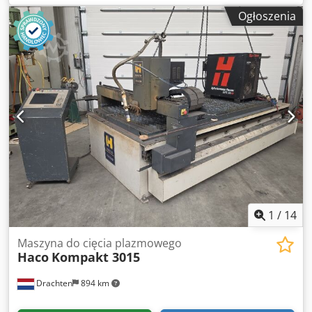
2008 Moc: 80 A Grubość cięcia: od 0,5 do 25 mm Csdjzn Hp
Ogłoszenia
Sjpfx An Horf W zestawie: wąż złączony z palnikiem Ręczna
konsola do regulacji gazu 24726
1
/
14
Maszyna do cięcia plazmowego
Haco
Kompakt 3015
Drachten
894 km