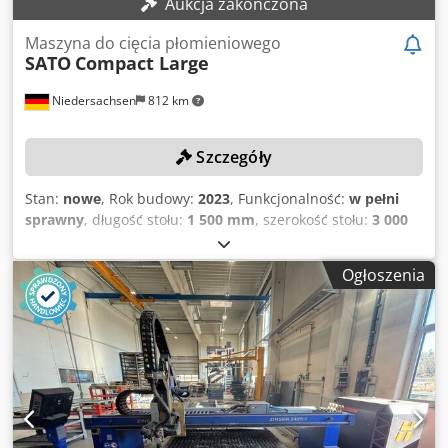
Aukcja zakończona
Maszyna do cięcia płomieniowego
SATO
Compact Large
Niedersachsen
812 km
Szczegóły
Stan:
nowe
, Rok budowy:
2023
, Funkcjonalność:
w pełni
sprawny
, długość stołu:
1 500 mm
, szerokość stołu:
3 000
mm
, wysokość przedmiotu obrabianego (maks.):
150 mm
,
typ sterowania:
Sterowanie CNC
, SZCZEGÓŁY TECHNICZNE
Ogłoszenia
Maksymalna grubość obrabianego elementu: 150 mm
Zakres cięcia plazmowego: od 0,5 do 60 mm Zalecany
zakres cięcia: od 0,5 do 40 mm Maksymalna głębokość
cięcia: 30 mm Szerokość stołu: 3000 mm Długość stołu:
1500 mm Głowice tnące: 1 Posuw: 20 000 mm/min
Regulacja wysokości: 400 mm SZCZEGÓŁY MASZYNY
Sterowanie: CNC Powierzchnia filtra: 100 m² Wydajność
wentylatora: 4500 m³/h Moc silnika układu odsysania: 5,5