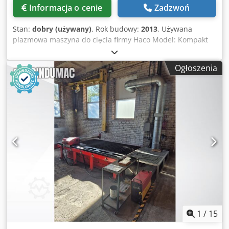
Informacja o cenie
Zadzwoń
Stan:
dobry (używany)
, Rok budowy:
2013
, Używana
plazmowa maszyna do cięcia firmy Haco Model: Kompakt
3015 Crsdeznun Nepfx An Hof Wymiary stołu: 3000 x 1500
mm Źródło prądu Hypertherm HPR 130 W zestawie części
Ogłoszenia
zamienne.
1
/
15