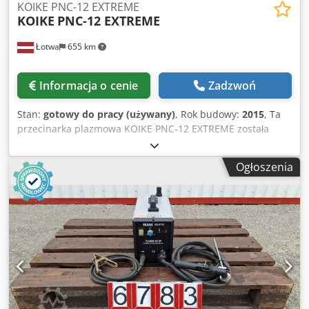
KOIKE PNC-12 EXTREME
KOIKE
PNC-12 EXTREME
Łotwa
655 km
Informacja o cenie
Zadzwoń
Stan:
gotowy do pracy (używany)
, Rok budowy:
2015
, Ta
przecinarka plazmowa KOIKE PNC-12 EXTREME została
wyprodukowana w 2015 roku. Posiada solidny system
sterowania CNC i efektywny obszar cięcia 1500 x 3000 mm.
Ogłoszenia
Zdolna do obsługi maksymalnej grubości cięcia 50 mm i
wyposażona w szybkie prędkości przesuwu do 4000
mm/min, zapewnia wydajną pracę. Rozważ możliwość
zakupu tej przecinarki plazmowej KOIKE PNC-12 EXTREME.
Skontaktuj się z nami, aby uzyskać więcej informacji na
temat tej maszyny. Dodatkowe informacje Csdpfjx D Nhvox
An Hsrf • Osie: 2 • Efektywny obszar cięcia: 1500 x 3000 mm
• Maksymalna grubość cięcia: do 50 mm • Szybka prędkość
przesuwu: 4000 mm/min • Maksymalna prędkość cięcia:
3000 mm/min • Sterowanie: KOIKE D420 • Funkcje