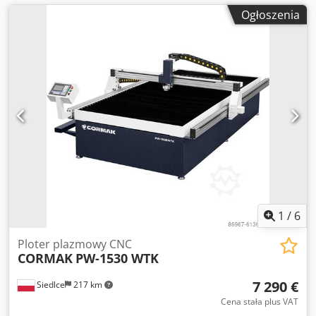
Ogłoszenia
1
/
6
Ploter plazmowy CNC
CORMAK
PW-1530 WTK
7 290 €
Siedlce
217 km
Cena stała plus VAT