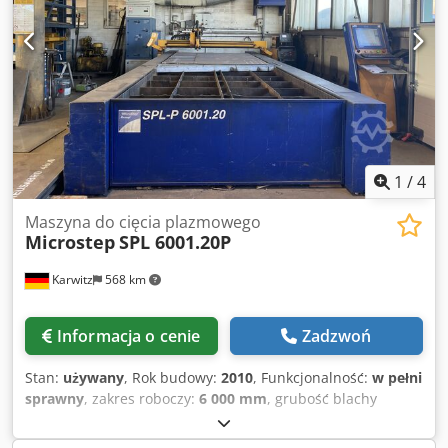
Producent sprężarki: Kaeser Model sprężarki: TA 8
Oznakowanie CE: obecne Lokalizacja: Waltenhofen, Niemcy
Crsdeyvd Uijpfx An Hsf Demontaż i załadunek wliczone po
stronie sprzedającego.
1
/
4
Maszyna do cięcia plazmowego
Microstep
SPL 6001.20P
Karwitz
568 km
Informacja o cenie
Zadzwoń
Stan:
używany
, Rok budowy:
2010
, Funkcjonalność:
w pełni
sprawny
, zakres roboczy:
6 000 mm
, grubość blachy
(maks.):
50 mm
, grubość blachy aluminiowej (maks.):
35
mm
, masa całkowita:
4 000 kg
, szerokość robocza:
2 000