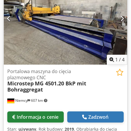
Klasa ochrony: IP21 • Waga: 50 kg • Wymiary: 710 x 280 x
590 mm • Źródło plazmy • Jednostka sterująca • Laptop z
licencją FastCAM • Stół plazmowy 3000 x 1500 mm (4
komory ssące) • Jednostka wentylacyjna z wylotami •
Podnośnik - udźwig 500 kg • Sprężarka tłokowa 5,5 kW, 270
l, 10 barów • Osuszacz powietrza 1500 l/min • Magnes
podnoszący i chwytak arkuszy • Dysze, elektrody i części
zamienne
1
/
4
Portalowa maszyna do cięcia
plazmowego CNC
Microstep
MG 4501.20 BkP mit
Bohraggregat
Niemcy
607 km
Informacja o cenie
Zadzwoń
Stan:
używany
, Rok budowy:
2019
, Obrabiarka do cięcia