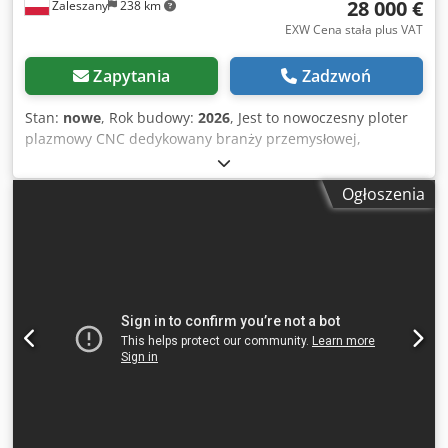
28 000 €
Zaleszany
238 km
EXW Cena stała plus VAT
Zapytania
Zadzwoń
Stan:
nowe
, Rok budowy:
2026
, Jest to nowoczesny ploter
plazmowy CNC dedykowany branży przemysłowej,
stosowany do cięcia blach oraz profili, przy wykorzystaniu
palnika plazmowego. Cechuje go wytrzymała konstrukcja
Ogłoszenia
zbudowana z najwyższej jakości stali oraz aluminium, duży
zakres cięcia, możliwość wycinania elementów o dowolnym
kształcie oraz niskie koszty realizacji procesów. Cięcie
materiału realizowane jest w krótkim czasie, przy
jednoczesnym zachowaniu precyzji odwzorowania detalu.
W celu otrzymania pożądanego kształtu, należy jedynie
zaimportować plik do oprogramowania, dlatego obsługa tej
wycinarki jest łatwa i intuicyjna. Nasze wycinarki plazmowe
przeznaczone są przede wszystkim do obróbki takich
materiałów jak: - Stal czarna, - Stal nierdzewna,
KONSTRUKCJA Rama wycinarki plazmowej została
zaprojektowana i wykonana od podstaw w naszej fabryce.