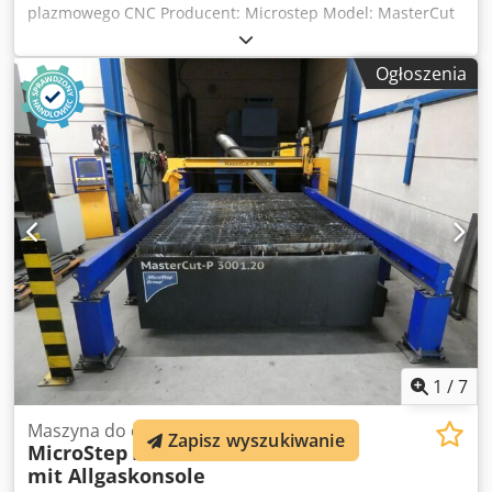
plazmowego CNC Producent: Microstep Model: MasterCut
Eco (A) Plus Rok produkcji: 2016 Sterowanie CNC Credpfx
Aey Auxmjn Hsf Obszar roboczy: 1500 x 3000 mm 1 x palnik
Ogłoszenia
plazmowy z zasilaczem Kjellberg HiFocus 161i
Przygotowanie do późniejszego montażu palnika do cięcia
gazowego System filtracyjny Kemper System 8000 z
wstępnym separatorem Oprogramowanie do optymalizacji
ułożenia elementów Asper Basic w sterowaniu CNC ä22726
1
/
7
Maszyna do cięcia plazmowego
Zapisz wyszukiwanie
MicroStep
MasterCut-P 3001.20
mit Allgaskonsole