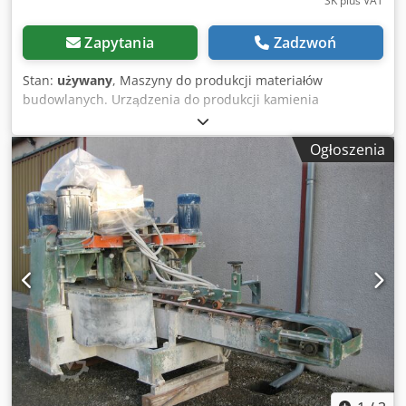
SK plus VAT
Zapytania
Zadzwoń
Stan:
używany
, Maszyny do produkcji materiałów
budowlanych. Urządzenia do produkcji kamienia
sztucznego i betonowych prefabrykatów, maszyny
wibroprasujące i wibrujące do materiałów budowlanych,
Ogłoszenia
maszyny do produkcji kamieni do wytwarzania pustaków,
pełnych, kostki brukowej i krawężników, maszyny i linie do
produkcji betonu: prasy do płyt betonowych, maszyny do
produkcji bloków i kostki przemysłowej, kompletne linie
produkcyjne. Dedpfsw Skqcex Acpowa W zestawie formy
do płyt chodnikowych: - 50x25x4 - 50x50x4 - 40x40x4 -
60x40x4 - 40x20x4