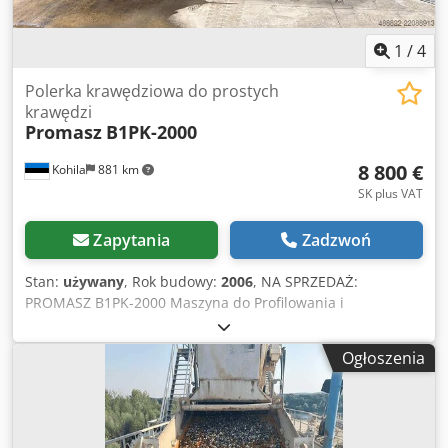
1
/
4
Polerka krawędziowa do prostych
krawędzi
Promasz
B1PK-2000
8 800 €
Kohila
881 km
SK plus VAT
Zapytania
Zadzwoń
Stan:
używany
, Rok budowy:
2006
, NA SPRZEDAŻ:
PROMASZ B1PK-2000 Maszyna do Profilowania i
Polerowania Krawędzi Maszyna PROMASZ B1PK-2000 do
profilowania i polerowania krawędzi kamienia, w pełni
Ogłoszenia
sprawna. Użytkowana w profesjonalnym zakładzie
kamieniarskim do obróbki kwarcu, granitu oraz innych
materiałów kamiennych. To proste i niezawodne
rozwiązanie dla warsztatów poszukujących przystępnej