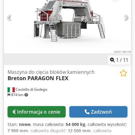
1
/
11
Maszyna do cięcia bloków kamiennych
Breton
PARAGON FLEX
Castello di Godego
874 km
Informacja o cenie
Zadzwoń
Stan:
nowe
, masa całkowita:
54 000 kg
, całkowita wysokość:
7 900 mm
, całkowita długość:
12 500 mm
, całkowita