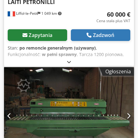
LAITI PETRONILLI
60 000 €
Liffol-le-Petit
1 049 km
Cena stała plus VAT
Zapytania
Zadzwoń
Stan:
po remoncie generalnym (używany)
,
Funkcjonalność:
w pełni sprawny
, Tarcza 1200 pionowa,
500 pozioma Dsdpfx Aexb Dr Rjcpewa 2 stoły elektryczne
do przenoszenia bloków Maszyna po remoncie kapitalnym
Ogłoszenia
Do bloków do 20 ton Maszyna zdemontowana, załadowana
na ciężarówkę. Kontakt telefoniczny po francusku, mailowo
w Twoim języku.