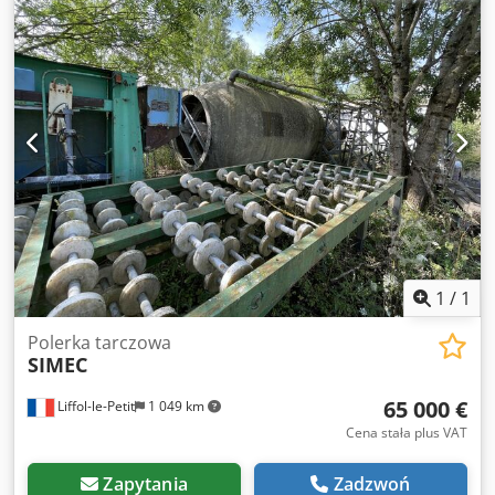
1
/
1
Polerka tarczowa
SIMEC
65 000 €
Liffol-le-Petit
1 049 km
Cena stała plus VAT
Zapytania
Zadzwoń