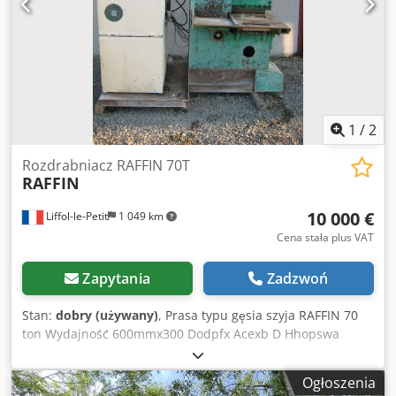
1
/
2
Rozdrabniacz RAFFIN 70T
RAFFIN
10 000 €
Liffol-le-Petit
1 049 km
Cena stała plus VAT
Zapytania
Zadzwoń
Stan:
dobry (używany)
, Prasa typu gęsia szyja RAFFIN 70
ton Wydajność 600mmx300 Dodpfx Acexb D Hhopswa
Dobry stan ogólny Maszyna zdemontowana, załadunek na
ciężarówkę. Kontakt telefoniczny po francusku, mailowy w
Ogłoszenia
Twoim języku.