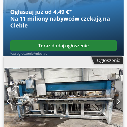
tylnej części płyt. Linia jest nadal w użyciu i można ją
przetestować. Demontaż maszyny nastąpi w styczniu 2026
Ogłaszaj już od 4,49 €
*
roku. Załadunek na samochód ciężarowy wliczony w cenę.
Na
11 miliony nabywców
czekają na
Dsdjx Afp Hepfx Acpowa
Ciebie
Teraz dodaj ogłoszenie
*za ogłoszenie/miesiąc
Ogłoszenia