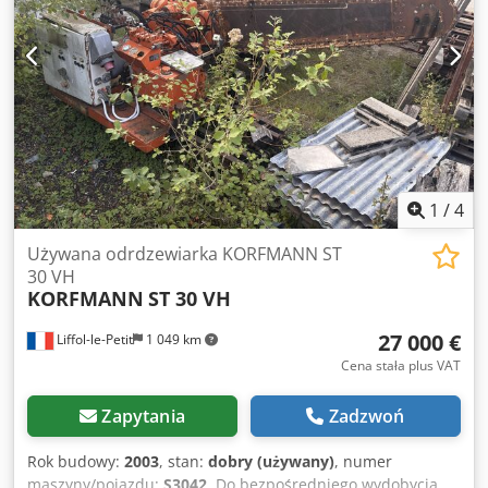
1
/
4
Używana odrdzewiarka KORFMANN ST
30 VH
KORFMANN
ST 30 VH
27 000 €
Liffol-le-Petit
1 049 km
Cena stała plus VAT
Zapytania
Zadzwoń
Rok budowy:
2003
, stan:
dobry (używany)
, numer
maszyny/pojazdu:
S3042
, Do bezpośredniego wydobycia