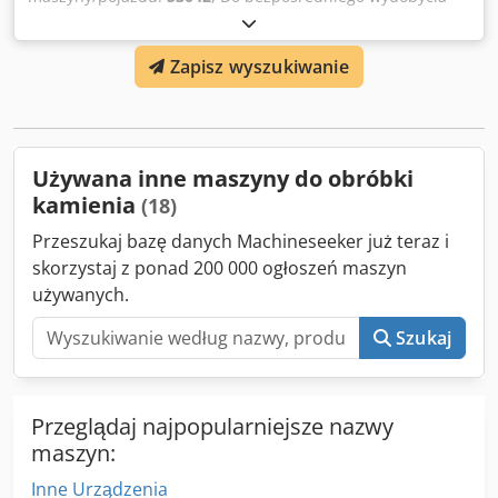
bloków w kamieniołomie Cięcie pionowe i poziome
Prowadnica 2755 mm Użyteczna długość cięcia 2310 mm
Zapisz wyszukiwanie
(patrz +/-) 4 siłowniki do automatycznego poziomowania
Dwjdpfx Aoxb D Apjcpoa 12 m szyn W dobrym stanie
technicznym. Zdemontowana, załadowana na ciężarówkę.
Kontakt telefoniczny po francusku, mailowy w twoim
języku.
Używana inne maszyny do obróbki
kamienia
(18)
Przeszukaj bazę danych Machineseeker już teraz i
skorzystaj z ponad 200 000 ogłoszeń maszyn
używanych.
Szukaj
Przeglądaj najpopularniejsze nazwy
maszyn:
Inne Urządzenia