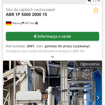
1
/
8
Sito do ciężkich zastosowań
ABR
1P 5000 2000 15
Niemcy
607 km
Informacja o cenie
Rok budowy:
2007
, stan:
gotowy do pracy (używany)
,
Dostępna jest ciężka przesuwnia wstępna ABR dla
przemysłu górniczego do separacji kruszyw. Nachylenie:
15°, powierzchnia przesiewania X/Y: 5000mm/2000mm,
Ogłoszenia
liczba pokładów: 1, łączna powierzchnia przesiewania:
10m², wymiary maszyny X/Y/Z: ok.
5500mm/2400mm/1500mm, masa: ok. 10 000kg. Bez
wykładziny sitowej. Możliwa jest wizja lokalna. Dwedpfsy R
Dtpox Acpoa