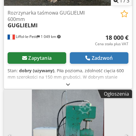
1
/
3
Rozrzynarka taśmowa GUGLIELMI
600mm
GUGLIELMI
18 000 €
Liffol-le-Petit
1 049 km
Cena stała plus VAT
Zapytania
Zadzwoń
Stan:
dobry (używany)
, Piła pozioma, zdolność cięcia 600
mm szerokości na 150 mm grubości. W dobrym stanie
technicznym. Maszyna zdemontowana, załadowana na
ciężarówkę. Możliwość obejrzenia maszyny w ruchu.
Ogłoszenia
Kontakt telefoniczny po francusku, mailowy w Państwa
języku. Djdpfx Acexb D D Hopswa