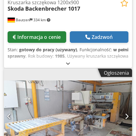
Kruszarka szczękowa 1200x900
Skoda
Backenbrecher 1017
Bautzen
334 km
Informacja o cenie
Zadzwoń
Stan:
gotowy do pracy (używany)
, Funkcjonalność:
w pełni
sprawny
, Rok budowy:
1985
, Używany kruszarka szczękowa
Producent: Skoda Dwedpfx Asyluqyjcpja Typ: 1017 / 1200 x
900 Wielkość otworu wlotowego: 1000 x 700 mm Rozmiar
Ogłoszenia
wylotu: 130-250 mm Silnik elektryczny: 130 kW Lej
zasypowy Taśmociąg z bunkrem przeładunkowym