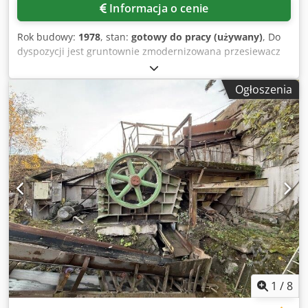
Informacja o cenie
Rok budowy:
1978
, stan:
gotowy do pracy (używany)
, Do
dyspozycji jest gruntownie zmodernizowana przesiewacz
wielkoformatowy Kleemann przeznaczony dla przemysłu
górniczo-surowcowego. Pokłady przesiewające: 2,
Ogłoszenia
szerokość przesiewacza: 1800 mm, długość przesiewacza:
5200 mm, powierzchnia przesiewania na pokład: 9,36 m²,
łączna powierzchnia przesiewania: 18,72 m². Zakres
generalnego remontu: sprężyny, rama podstawowa, wał
kardana, urządzenia napinające oraz silnik elektryczny.
Możliwa jest wizja lokalna. Dwodpfx Aozb Nktjcpja
1
/
8