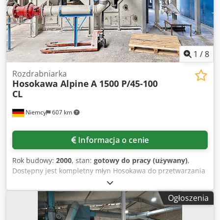
1
/
8
Rozdrabniarka
Hosokawa Alpine
A 1500 P/45-100
CL
Niemcy
607 km
Informacja o cenie
Rok budowy:
2000
, stan:
gotowy do pracy (używany)
,
Dostępny jest kompletny młyn Hosokawa do przetwarzania
grudek żywicy poliestrowej. Kompletna instalacja: materiał
wsadowy: żywica poliestrowa, maks. wielkość ziarna
Ogłoszenia
wsadowego (suche): 800mm/600mm/20mm-30mm,
rozdrobnienie: poniżej 1,5mm, średnica okrągłego otworu: