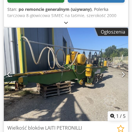
Stan:
po remoncie generalnym (używany)
, Polerka
tarczowa 8-głowicowa SIMEC na taśmie, szerokość 2000
mm, grubość 100 mm. Do marmuru i granitu. Podajnik
rolkowy uchylny + stół rolkowy. Wydajność 2000 mm x 100
Ogłoszenia
mm. Bardzo dobry stan, po przeglądzie. Maszyna
zdemontowana, załadowana na ciężarówkę. Kontakt
telefoniczny po francusku, mailowy w Twoim języku.
Dwsdpfx Ajxb D Npecpea
1
/
5
Wielkość bloków LAITI PETRONILLI