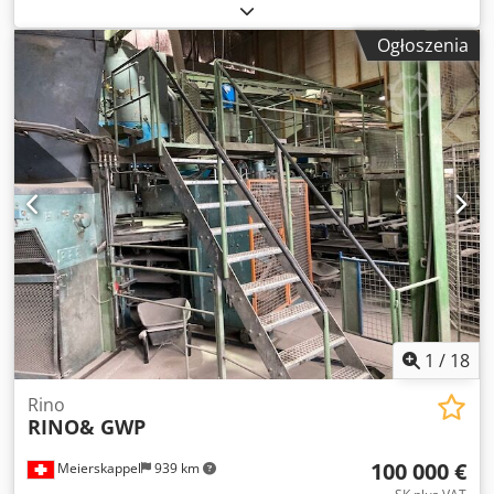
szerokość:
8 500 mm
, długość przedmiotu obrabianego
(maks.):
3 700 mm
, wysokość przedmiotu obrabianego
Ogłoszenia
(maks.):
2 200 mm
, Breton Paragon Flex to wielolinowa piła
diamentowa do cięcia bloków marmurowych lub
granitowych na cienkie płyty. Wielolinowa piła diamentowa
do cięcia płyt o grubości 12, 20 lub 30 mm. Dwedpfx
Acexbg Rcspea Wyjątkowa wytrzymałość konstrukcji w
połączeniu z charakterystycznym systemem trójkątnym
umożliwia przecinanie bloków marmuru i granitu,
wytwarzając płyty o różnej grubości, również cienkie płyty.
Negocjacje poufne
1
/
18
Rino
RINO& GWP
100 000 €
Meierskappel
939 km