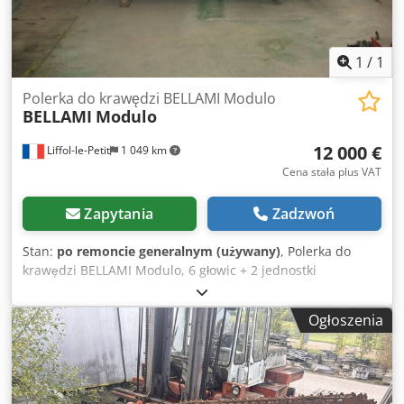
1
/
1
Polerka do krawędzi BELLAMI Modulo
BELLAMI
Modulo
12 000 €
Liffol-le-Petit
1 049 km
Cena stała plus VAT
Zapytania
Zadzwoń
Stan:
po remoncie generalnym (używany)
, Polerka do
krawędzi BELLAMI Modulo, 6 głowic + 2 jednostki
rowkujące/profilujące. Całkowicie po przeglądzie. Maszyna
zdemontowana i załadowana na ciężarówkę. Kontakt
Ogłoszenia
telefoniczny po francusku, mailowy w Państwa języku.
Dodpfsxb D E Dox Acpowa