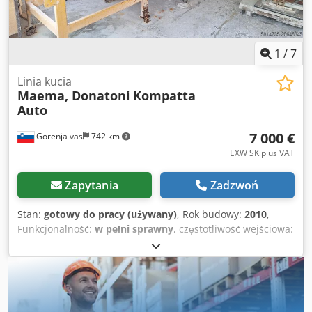
1
/
7
Linia kucia
Maema, Donatoni
Kompatta
Auto
7 000 €
Gorenja vas
742 km
EXW SK plus VAT
Zapytania
Zadzwoń
Stan:
gotowy do pracy (używany)
, Rok budowy:
2010
,
Funkcjonalność:
w pełni sprawny
, częstotliwość wejściowa:
50 Hz
, szerokość robocza:
800 mm
, wysokość przedmiotu
obrabianego (maks.):
150 mm
, Witam, Sprzedajemy linię
produkcyjną do obijania płyt kamiennych o maksymalnej
szerokości 800 mm. W pakiecie znajduje się również
urządzenie Donatoni do usuwania siatki zbrojeniowej z