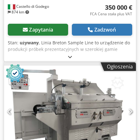
350 000 €
Castello di Godego
874 km
FCA Cena stała plus VAT
Zapytania
Zadzwoń
Stan:
używany
, Linia Breton Sample Line to urządzenie do
produkcji próbek prezentacyjnych w szerokiej gamie
materiałów i formatów. Próbki wykonane na tej linii nadają
się do celów marketingowych i wystawienniczych. Linia
Ogłoszenia
może obrabiać m.in. kwarc, granit, marmur i gres.
Dwedpfx Acoxdi Rwjpja