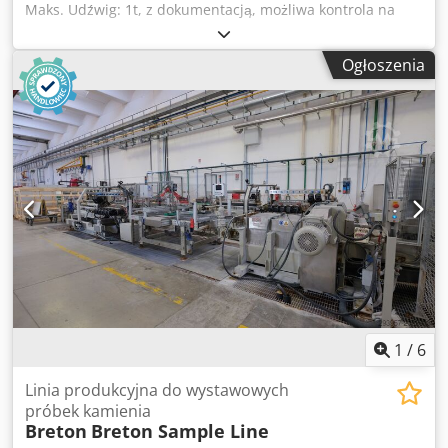
Maks. Udźwig: 1t, z dokumentacją, możliwa kontrola na
miejscu. Dwoderkn Uzopfx Acpea
Ogłoszenia
1
/
6
Linia produkcyjna do wystawowych
próbek kamienia
Breton
Breton Sample Line