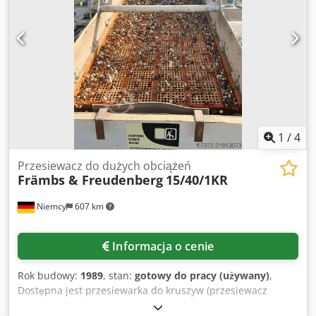
cenowo maszyny do obróbki krawędzi. Specyfikacja:
Producent: PROMASZ Model: B1PK-2000 Tryb pracy: ręczny
Obróbka wyłącznie przedniej krawędzi Przystosowana do
profilowania i polerowania prostych krawędzi Stabilna
stalowa konstrukcja Możliwość sprawdzenia pod
zasilaniem Dodpfx Acjzcdhvspowa Stan: Używana, sprawna
technicznie Regularnie serwisowana Możliwość prezentacji
przed zakupem W zestawie: Maszyna jak na zdjęciach
Aktualny osprzęt (do ustalenia z kupującym)
1
/
4
Przesiewacz do dużych obciążeń
Främbs & Freudenberg
15/40/1KR
Niemcy
607 km
Informacja o cenie
Rok budowy:
1989
, stan:
gotowy do pracy (używany)
,
Dostępna jest przesiewarka do kruszyw (przesiewacz
wibracyjny) Främbs & Freudenberg przeznaczona dla