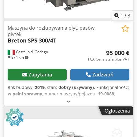
1
/
3
Maszyna do rozłupywania płyt, pasów,
płytek
Breton
SPS 300/4T
95 000 €
Castello di Godego
874 km
FCA Cena stała plus VAT
Zapytania
Zadzwoń
Rok budowy:
2019
, stan:
dobry (używany)
, Funkcjonalność:
w pełni sprawny
, numer maszyny/pojazdu:
19-0088
,
Breton SPS 300/4T to pozioma maszyna do rozłupywania
płyt ceramicznych, marmuru, kamienia naturalnego i
Ogłoszenia
kamienia warstwowego, przeznaczona do rozłupywania
pasów lub płytek. Dodjvupmwepfx Acpowa