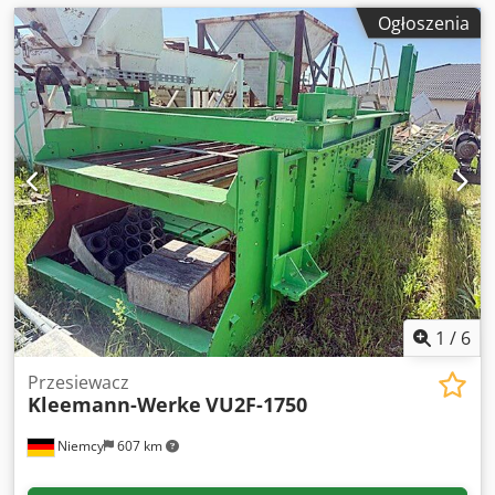
Ogłoszenia
1
/
6
Przesiewacz
Kleemann-Werke
VU2F-1750
Niemcy
607 km