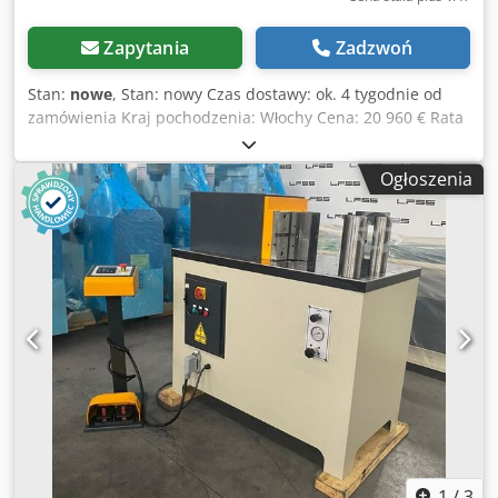
Zapytania
Zadzwoń
Stan:
nowe
, Stan: nowy Czas dostawy: ok. 4 tygodnie od
zamówienia Kraj pochodzenia: Włochy Cena: 20 960 € Rata
leasingowa: 402,43 € Siła nacisku: 40 t Skok: 250 mm
Maksymalna zdolność gięcia - stal konstrukcyjna: 200 x 20
Ogłoszenia
mm Stół: 1100 x 620 mm Chjdpfx Ajxh Rulsb Eoa Średnica
sworznia: 55 mm Prędkość robocza: 4,7 - 9,1 mm/s
Prędkość powrotu: 45 mm/s Zbiornik oleju: 45 l Silnik: 3 kW
Wysokość robocza: 950 mm Długość: 1250 mm Szerokość:
900 mm Wysokość: 1000 mm Waga: 750 kg 2 sworznie
mocujące, wysokość 110 mm (wyższe na zamówienie)
Manualny ogranicznik 500 mm ze skalą milimetrową
Regulowana prędkość 2 pokrętła do ustawienia skoku i
punktu powrotu Precyzyjna regulacja hydrauliczna skoku
również pod ciśnieniem Sterowanie oburęczne Duży wybór
narzędzi, ceny na zapytanie ALTERNATYWA: Wersja ze
sterowaniem CNC
1
/
3