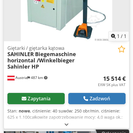
Narzędzia tnące, wykrawające lub do gięcia rur na
zapytanie
1
/
1
Giętarki / giętarka kątowa
SAHINLER
Biegemaschine
horizontal /Winkelbieger
Sahinler HP
15 514 €
Austria
487 km
EXW SK plus VAT
Zapytania
Zadzwoń
Stan:
nowe
, ciśnienie: 40 suwów: 250 obr/min. ciśnienie:
625 x 1.100całkowite zapotrzebowanie mocy: 4,0 waga ok.:
0,92 ubezpieczenia (LxWxH): 1,15x0,70x0,95 Cjdsd Ab Iajpfx
Ab Eoha