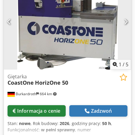
zderzak tylny: 3000 mm - Różne narzędzia do gięcia -
Liczba godzin pracy (odczytana): 1404 h - Napęd: 400 V /
4,0 kW - Zapotrzebowanie na miejsce: ok. S 850 x W 1250 x
G 1250 mm - Masa: ok. 1200 kg Chjdpfx Asy Uwhbob Esa
1
/
5
Giętarka
CoastOne
HorizOne 50
Burkardroth
664 km
Informacja o cenie
Zadzwoń
Stan:
nowe
, Rok budowy:
2026
, godziny pracy:
50 h
,
Funkcjonalność:
w pełni sprawny
, numer