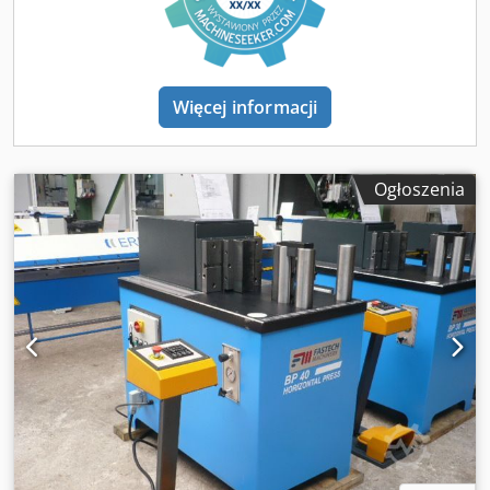
maszynie (dożywotnie smarowanie) :- Chłodnica oleju :-
Chłodzenie szafy sterowniczej za pomocą wymiennika
ciepła powietrze-powietrze :- Nowoczesna konstrukcja
maszyn Rozszerzony sprzęt :- 6-osiowy system tylnego
zderzaka :- hydrauliczny zacisk górnego narzędzia :-
Więcej informacji
Koronowanie CNC :- Oświetlenie obszaru roboczego z
przodu i z tyłu Mistrz zginania (150) :- Stabilna podstawa i
manipulator wykonane z odlewu aluminiowego :- Nośność
Ogłoszenia
150 kg, deska plus chwytak :- Niskopodłogowy tor o
konstrukcji spawanej :- Czujnik blachy do wykrywania
konturów :- Złącze obrotowe umożliwiające łatwą wymianę
chwytaka :- Sprzęgło chwytaka w BendMaster :- Czujniki do
systemu tylnego zderzaka 4 osie :- Napędy elektryczne :-
Wykrywanie podwójnych arkuszy :- Stacja przechwytywania
NC :- Generowanie podciśnienia dla przyssawek :-
Platforma (300 mm) do prasy krawędziowej Rozszerzony
sprzęt BendMaster :- Przedłużenie drogi do 12m :- Czujniki
do tylnego zderzaka 6-osiowego :- Konsola do zmiany
chwytaka :- Chwytak próżniowy niezdefiniowany :-
Modułowy chwytak próżniowy z separacją (materiał na 3
chwytaki) :- Sprzęgło chwytaka :- Chwytak szczypcowy :-