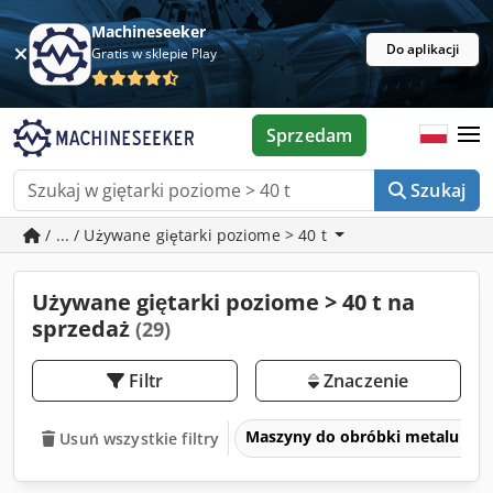
Machineseeker
Do aplikacji
Gratis w sklepie Play
Sprzedam
Szukaj
/ ... / Używane giętarki poziome > 40 t
Używane giętarki poziome > 40 t na
sprzedaż
(29)
Filtr
Znaczenie
Maszyny do obróbki metalu i ob
Usuń wszystkie filtry