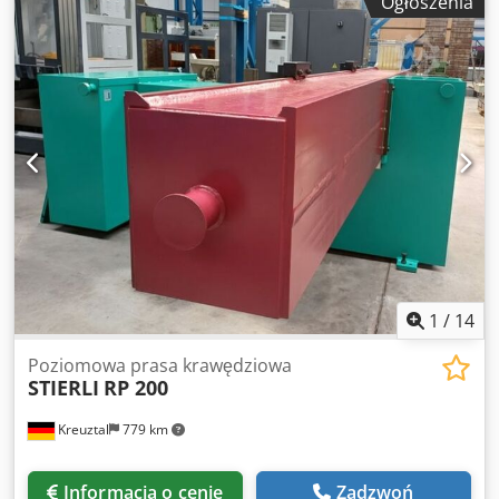
Ogłoszenia
1
/
14
Poziomowa prasa krawędziowa
STIERLI
RP 200
Kreuztal
779 km
Informacja o cenie
Zadzwoń