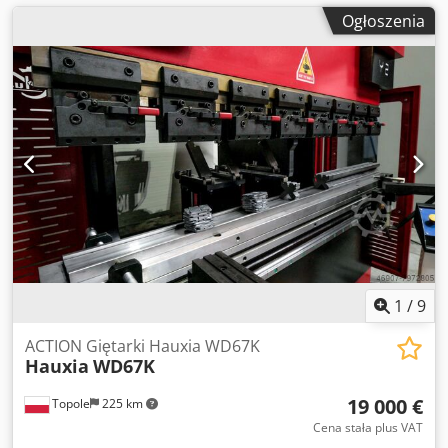
Ogłoszenia
1
/
9
ACTION Giętarki Hauxia WD67K
Hauxia
WD67K
19 000 €
Topole
225 km
Cena stała plus VAT