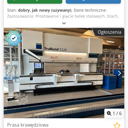
Stan:
dobry, jak nowy (używany)
, Dane techniczne:
Zastosowania: Prostowanie i gięcie belek stalowych, blach,
rur, konstrukcji spawanych itp. Sterowanie elektryczne
Prędkość robocza regulowana hydraulicznie Siła nacisku:
Ogłoszenia
200 ton Wielkość stołu: 700 x 700 mm Wysokość narzędzia:
600 mm Wysokość stempla prostującego: 600 mm Długość
skoku: 0 - 550 mm Prędkość gięcia: 0 – 0,6 m/min Moc
silnika: 18,5 kW Oznaczenie CE Waga: ok. 12,5 t
Wyposażenie: Codey S U Umjpfx Ab Ejha Belka prostująca z
podporą: 5200 mm Stan: Bardzo dobry, niemal jak nowy
Sprzedawca nie ponosi odpowiedzialności za błędy
pisarskie lub transmisji danych. Maszyna sprzedawana
zgodnie z wiekiem pod względem wyglądu, techniki i
zużycia; używane maszyny sprzedawane są bez
jakiejkolwiek gwarancji.
1
/
6
Prasa krawędziowa