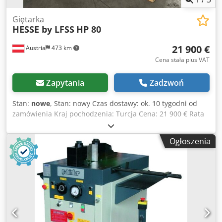
Giętarka
HESSE by LFSS
HP 80
21 900 €
Austria
473 km
Cena stała plus VAT
Zapytania
Zadzwoń
Stan:
nowe
, Stan: nowy Czas dostawy: ok. 10 tygodni od
zamówienia Kraj pochodzenia: Turcja Cena: 21 900 € Rata
leasingowa: 420,48 € Siła nacisku: 80 t Skok: 285 mm Maks.
zdolność gięcia – stal konstrukcyjna: 300x25 mm Stół:
Ogłoszenia
750x1425 mm Wysokość sworznia roboczego: 300 mm
Średnica sworznia: 105 mm Prędkość robocza: 10 mm/s
Prędkość powrotu: 10 mm/s Silnik: 10 kW Wysokość
robocza: 930 mm Długość: 1430 mm Codswiqrcepfx Ab
Esha Szerokość: 750 mm Wysokość: 1450 mm Waga: 1700
kg Ustawianie skoku z cyfrowym wyświetlaczem Tryb pracy:
ręczny i automatyczny Sworznie i narzędzia hartowane i
szlifowane Narzędzie do gięcia Pedał nożny OPCJE: