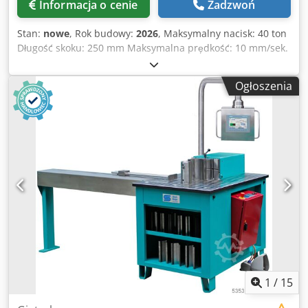
Informacja o cenie
Zadzwoń
Stan:
nowe
, Rok budowy:
2026
, Maksymalny nacisk: 40 ton
Długość skoku: 250 mm Maksymalna prędkość: 10 mm/sek.
Prędkość powrotu: 20 mm/sek. Stół roboczy: 660x1250 mm
Wysokość robocza: 900 mm Zbiornik oleju: 60 litrów
Ogłoszenia
Chjdpfx Abshgihke Esa Maksymalna wysokość obrabianego
elementu: 5 mm Pojemność płaska: 200x26 mm Pojemność
rury: 60x5,0 mm *bez standardowych narzędzi - Cyfrowe
ograniczanie skoku i skoku powrotnego. - Kontrola NC. -
Regulowane ciśnienie hydrauliczne - Regulowana prędkość
gięcia - Całkowicie zamknięty stół - Konstrukcja ZOPF
umożliwia szybką wymianę narzędzi bez utraty dokładności
- Siłownik hydrauliczny jest zamontowany na wytrzymałym
stole maszyny, dzięki czemu nie ma utraty dokładności
nawet przy dużych obciążeniach. następuje utrata
dokładności. - Dzięki uniwersalnemu uchwytowi
narzędziowemu i różnym narzędziom można pracować
bardzo elastycznie.
1
/
15