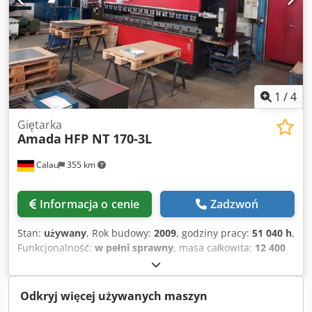
1
/
4
Giętarka
Amada
HFP NT 170-3L
Calau
355 km
Informacja o cenie
Zadzwoń
Stan:
używany
, Rok budowy:
2009
, godziny pracy:
51 040 h
,
Funkcjonalność:
w pełni sprawny
, masa całkowita:
12 400
kg
, całkowita długość:
2 650 mm
, całkowita wysokość:
3 150
mm
, całkowita szerokość:
4 550 mm
, skok:
350 mm
, rodzaj
prądu wejściowego:
trójfazowy
, siła nacisku:
170 t
,
Odkryj więcej używanych maszyn
napięcie wejściowe:
400 V
, Oferujemy do sprzedaży