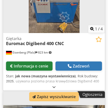
Podwójny przełącznik nożny
1
/
4
Giętarka
Euromac
Digibend 400 CNC
Eisenberg (Pfalz)
823 km
Informacja o cenie
Zadzwoń
Stan:
jak nowa (maszyna wystawiennicza)
, Rok budowy:
2025
, używana pozioma prasa krawędziowa Digibend 400
CNC z automatycznym zderzakiem L=1250 oraz 22"
monitorem LCD z ekranem dotykowym, portami USB i
Ogłoszenia
Zapisz wyszukiwanie
zintegrowanym zasilaczem awaryjnym UPS,
oprogramowanie DigiSoft – maszyna pokazowa – Maszyna
jest podłączona do prądu i może być obejrzana po