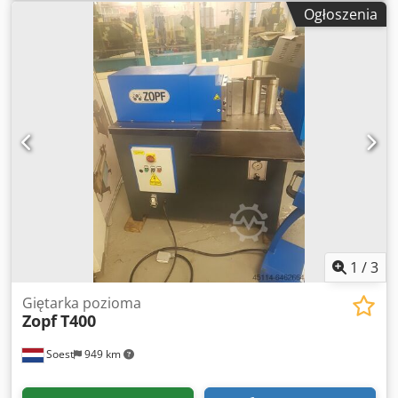
stołu:
1 250 mm
, skok:
200 mm
, siła nacisku:
42 t
, masa
Ogłoszenia
własna:
1 000 kg
, DANE TECHNICZNE Siła gięcia: 42 t Maks.
skok gięcia: 200 mm Długość stołu: 1.250 mm Szerokość
stołu: 850 mm Długość stempla: 300 mm Szerokość
stempla: 200 mm Chsdpfxozdfb Te Ab Esa SZCZEGÓŁY
MASZYNY Moc silnika: 4,0 kW Wymiary i waga Wymiary (dł.
x szer. x wys.): 1.500 x 2.500 x 1.800 mm Waga
transportowa: 1.000 kg Pakiety transportowe: 2 szt.
WYPOSAŻENIE Dokumentacja Oznakowanie CE
1
/
3
Giętarka pozioma
Zopf
T400
Soest
949 km