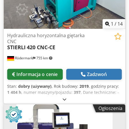
1
/
14
Hydrauliczna horyzontalna giętarka
CNC
STIERLI
420 CNC-CE
Rödermark
755 km
Informacja o cenie
Zadzwoń
Stan:
dobry (używany)
, Rok budowy:
2019
, godziny pracy:
1 404 h
, numer maszyny/pojazdu:
397
, Dane techniczne: -
Siła nacisku: 420 kN / 42 t - Skok roboczy: 0 - 300 mm -
Prędkość skoku: 0 - 0,6 m/min - Wysokość narzędzia: 200
Ogłoszenia
mm - Wydajność gięcia: - z pryzmą MW 125 płaską: ok. 200
x 16 mm - z pryzmą MW 240 płaską: ok. 200 x 24 mm -
Gięcie rur do 2 cali - Sterowanie CNC: SIEMENS SIMATIC
HMI TOUCH - programowanie kąta i długości - Sterowany