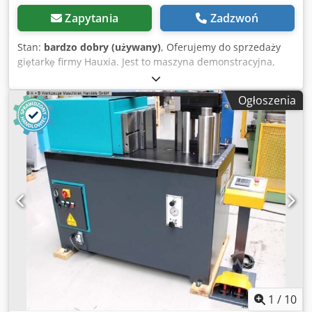
Zapytania
Zadzwoń
Stan:
bardzo dobry (używany)
, Oferujemy do sprzedaży
giętarkę firmy Hauxia. Jest to maszyna demonstracyjna,
która służyła do prototypów w naszej hali produkcyjnej.
Dlatego też ma mało godzin pracy. Giętarka sprzedawana
Ogłoszenia
jest z narzędziami. Zobacz zdjęcia. Chedpfxeixl Tge Ab Eea
Dane techniczne: Siła gięcia: 40T Długość gięcia: 1600mm
Odległość między kolumnami: 1200mm skok (oś Y): 150 mm
Wysokość otwarcia: 390mm Szerokość stołu: 120mm
Prędkość robocza: 15mm/s Duża prędkość: 150 mm/s
Prędkość powrotna (w górę): 100mm/s Oś sterująca (8 + 1
oś): Z1,Z2, Z1, Z2, R1, R2+V Moc: 5,5 kW Kontrola - Delem-
DA-66T (wielojęzyczna) Instrukcja obsługi: angielski Cena
specjalna netto: 19 000€ Możliwość obejrzenia po
wcześniejszym umówieniu. lokalizacja 89-600 Chojnice Jeśli
jesteś zainteresowany skontaktuj się z nami
1
/
10