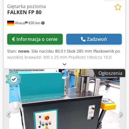
Giętarka pozioma
FALKEN
FP 80
Ahaus
830 km
Informacja o cenie
Zadzwoń
Stan:
nowe
, Siła nacisku 80,0 t Skok 285 mm Płaskownik po
wysokiej krawędzi 300 x 25 mm Prędkość robocza 10,0
mm/s Prędkość powrotna 10,0 mm/min Wysokość robocza
930 mm Stół: 750 x 1425 mm Zapotrzebowanie na moc
Ogłoszenia
całkowitą 10,0 kW Silnik 400 V 50 Hz Pojemność oleju 120 l
Waga 1700 kg Wymiary D-S-W 1500 x 750 x 1800 mm
Wyposażenie: - elektrohydrauliczna pozioma giętarka
Chsdpfsxabhaex Ab Eea - duży, solidny stół maszynowy z
hartowanej stali - maszyna wykonana z hartowanej i
szlifowanej stali kutej - cyfrowy wskaźnik ustawienia suwu
* Możliwa programacja 1 punktu końcowego gięcia i 1
punktu powrotu - 1x zestaw narzędzi (1x stempel giętarski
/ 1x matryca 1V) * Stempel giętarski .. stopni: 60° / promień