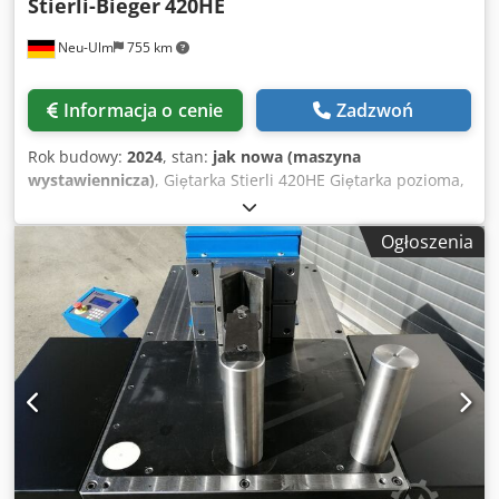
Stierli-Bieger
420HE
Neu-Ulm
755 km
Informacja o cenie
Zadzwoń
Rok budowy:
2024
, stan:
jak nowa (maszyna
wystawiennicza)
, Giętarka Stierli 420HE Giętarka pozioma,
z nacisk gięcia 42 tony Wysokość narzędzia 200 mm Skok 0-
310 mm bezstopniowy Wydajność gięcia 200x24 mm St40
Ogłoszenia
Wydajność prostowania dla HEB180 Program gięcia i
prostowania za pomocą przełącznika wyboru Maszyna
wystawowa rok 2024 z przełącznikiem ręcznym i pedałem
nożnym Odporny na zużycie stół maszyny Maszyna jak
nowa Cedpeid Izkjfx Ab Esha