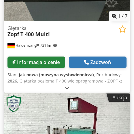
1
/
7
Giętarka
Zopf
T 400 Multi
Haldenwang
731 km
Informacja o cenie
Zadzwoń
Stan:
jak nowa (maszyna wystawiennicza)
, Rok budowy:
2026
, Giętarka pozioma T 400 wieloprogramowa - ZOPF -z
półautomatycznym sterowaniem Cjdpofiqlfjfx Ab Eeha -NC-
control (99 programów a' 16 kroków) -z uwzględnieniem
Aukcja
trzpienia gnącego (bez stempla) -w tym uchwyt na
narzędzia do matryc i pedał nożny - Siła nacisku 40 do. -
Regulacja skoku bezstopniowa 0-250 mm - Regulowana
prędkość robocza Skok roboczy maks. 10 mm/sek. Skok
powrotny 20 mm/sek. - Regulacja ciśnienia hydraulicznego
- Wysokość narzędzia maks. 250 mm - Moc silnika 3,0 KW -