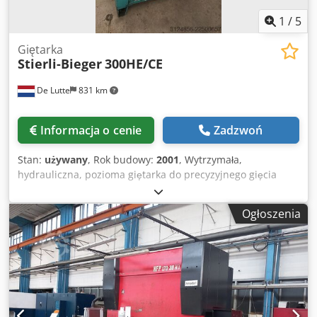
1
/
5
Giętarka
Stierli-Bieger
300HE/CE
De Lutte
831 km
Informacja o cenie
Zadzwoń
Stan:
używany
, Rok budowy:
2001
, Wytrzymała,
hydrauliczna, pozioma giętarka do precyzyjnego gięcia
prętów, rur i profili stalowych o różnych kształtach.
Przeznaczona do warsztatów, firm budowlanych i
Ogłoszenia
zastosowań przemysłowych. Specyfikacja: Marka: Stierli-
Bieger Model: 300 HE/CE Csdpfxjzrzlvo Ab Eeha Siła gięcia:
300 kN (30 ton) Napęd hydrauliczny Kompatybilna z
różnymi narzędziami do gięcia Masywna, stalowa
konstrukcja W dobrym stanie technicznym, w pełni
sprawna W zestawie narzędzia!