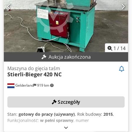
400 Volt 50 Hz 3 ph - wysokość robocza 900 mm - stół
zamknięty - wymienna płyta ścieralna - masa 1000 kg -
kolor RAL5012 / RAL7015 - zdolność do zginania: Materiał
płaski 200x22 mm rury okrągłe o średnicy do 65 mm
1
/
14
Aukcja zakończona
Maszyna do gięcia taśm
Stierli-Bieger
420 NC
Gelderland
919 km
Szczegóły
Stan:
gotowy do pracy (używany)
, Rok budowy:
2015
,
Funkcjonalność:
w pełni sprawny
, numer
maszyny/pojazdu:
308
, szerokość stołu:
850 mm
, długość