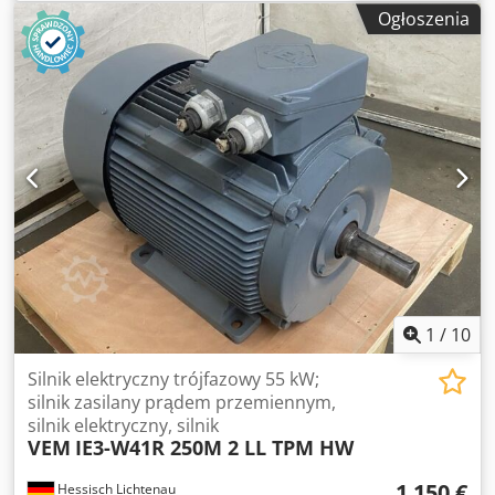
Ogłoszenia
1
/
10
Silnik elektryczny trójfazowy 55 kW;
silnik zasilany prądem przemiennym,
silnik elektryczny, silnik
VEM
IE3-W41R 250M 2 LL TPM HW
1 150 €
Hessisch Lichtenau