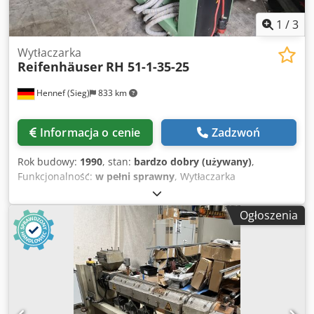
1
/
3
Wytłaczarka
Reifenhäuser
RH 51-1-35-25
Hennef (Sieg)
833 km
Informacja o cenie
Zadzwoń
Rok budowy:
1990
, stan:
bardzo dobry (używany)
,
Funkcjonalność:
w pełni sprawny
, Wytłaczarka
Reifenhäuser Typ: RH 51-1-35-25 Silnik prądu stałego 5,6
kW 103 obr./min Czujnik ciśnienia masy 500 bar Ślimak 3-
Ogłoszenia
strefowy 35-25d W pełni sprawna Ten (i inne) wytłaczarki
można obejrzeć w naszym magazynie w Königswinter.
Maszynę można włączyć i zademonstrować na biegu
jałowym. Credpfx Ajwxvadjd Ssf Ślimak został wyjęty i
wyczyszczony.