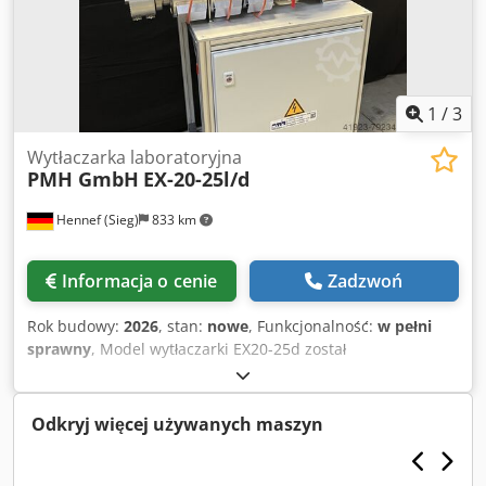
1
/
3
Wytłaczarka laboratoryjna
PMH GmbH
EX-20-25l/d
Hennef (Sieg)
833 km
Informacja o cenie
Zadzwoń
Rok budowy:
2026
, stan:
nowe
, Funkcjonalność:
w pełni
sprawny
, Model wytłaczarki EX20-25d został
zaprojektowany do zastosowań laboratoryjnych i osiąga
wydajność uplastyczniania na poziomie 5 kg/h. Wytłaczarka
może być wykorzystywana do opracowywania materiałów,
Odkryj więcej używanych maszyn
produkcji małych partii lub jako wytłaczarka do filamentów.
Standardowo ten model wyposażamy w cylinder
bimetaliczny oraz hartowaną śrubę, przeznaczone do