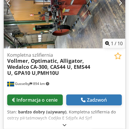
1
/
10
Kompletna szlifiernia
Vollmer, Optimatic, Alligator,
Wedalco
CA-300, CAS44 U, EMS44
U, GPA10 U,PMH10U
Gusselby
894 km
Informacja o cenie
Zadzwoń
Stan:
bardzo dobry (używany)
, Kompletna szlifiernia do
ostrzy pił taśmowych Codjkx E Sdjpfx Ad Sjrf