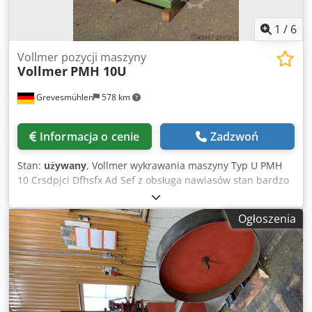
1
/
6
Vollmer pozycji maszyny
Vollmer
PMH 10U
Grevesmühlen
578 km
Informacja o cenie
Zadzwoń
Stan:
używany
, Vollmer wykrawania maszyny Typ U PMH
10 Crsdpjci Dfhsfx Ad Sef z obsługa nawiasów stan bardzo
dobry
Ogłoszenia