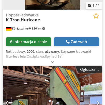
1
/
1
Hopper ładowarka
K-Tron
Huricane
Königswinter
836 km
Informacja o cenie
Zadzwoń
Rok budowy:
2000
, stan:
używany
, Używane ładowarki
filterless leja Crsdpfx Aodlpyned Sef
Ogłoszenia