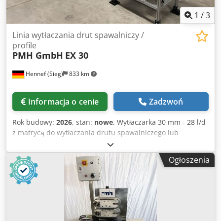
1
/
3
Linia wytłaczania drut spawalniczy /
profile
PMH GmbH
EX 30
Hennef (Sieg)
833 km
Informacja o cenie
Zadzwoń
Rok budowy:
2026
, stan:
nowe
, Wytłaczarka 30 mm - 28 l/d
z matrycą do wytłaczania drutu spawalniczego lub
wytłaczania profili z wanną chłodzącą z wydmuchem wody
klejącej Crsdpfxei Tu U Us Ad Sef z odciągiem z nawijarką i
Ogłoszenia
urządzeniem do układania