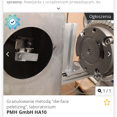
sprawny
, Nawijarka z urządzeniem prowadzącym, do
różnych wymiarów szpul, z regulowaną szerokością i
prędkością prowadzenia, gotowa do podłączenia. Idealna
Ogłoszenia
do małych węży, drutu spawalniczego oraz filamentów.
MADE in GERMANY Codpjdv N Egofx Ad Ssrf
1
/
1
Granulowanie metodą "die-face
peletizing", laboratorium
PMH GmbH
HA10