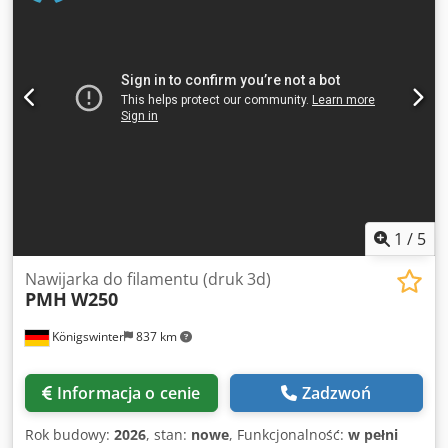
urządzeniem do układania wyprodukowano w Niemczech
1
/
5
Nawijarka do filamentu (druk 3d)
PMH
W250
Königswinter
837 km
Informacja o cenie
Zadzwoń
Rok budowy:
2026
, stan:
nowe
, Funkcjonalność:
w pełni