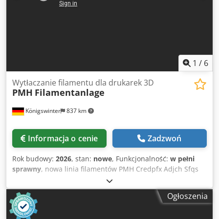
surowców polimerowych. Opcjonalnie oferujemy tę
wyciskarkę również z wykończeniem odpornym na zużycie,
na przykład: do PEEK, tytanu, ceramiki, tworzyw sztucznych
wzmocnionych włóknem itp.
1
/
6
Wytłaczanie filamentu dla drukarek 3D
PMH
Filamentanlage
Königswinter
837 km
Informacja o cenie
Zadzwoń
Rok budowy:
2026
, stan:
nowe
, Funkcjonalność:
w pełni
sprawny
, nowa linia filamentów PMH Credpfx Adjch Sfqs
Sof wytłaczarka 30 mm - 28 l/d z dyszą do wytłaczania
filamentu 3D z kąpielą chłodzącą z wydmuchiwaniem wody
Ogłoszenia
klejącej z laserowym systemem pomiarowym (opcja) z
odciągiem z magazynem filamentu (opcja) z nawijarką i