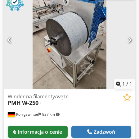
1
/
1
Winder na filamenty/węże
PMH
W-250+
Königswinter
837 km
Informacja o cenie
Zadzwoń