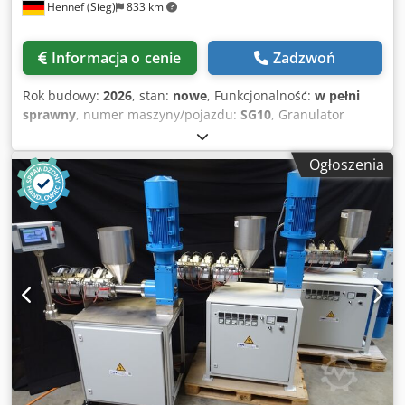
Hennef (Sieg)
833 km
Informacja o cenie
Zadzwoń
Rok budowy:
2026
, stan:
nowe
, Funkcjonalność:
w pełni
sprawny
, numer maszyny/pojazdu:
SG10
, Granulator
strunowy PMH, typ SG10 Kompaktowa maszyna z dwoma
napędami – do podawania i do rotora tnącego,
Ogłoszenia
przystosowana do jednej struny o maksymalnej średnicy
3,5 mm. Crodpfxekyt T Se Ad Sjf Obroty obu napędów są
bezstopniowo regulowane. Dzięki temu możliwy jest
szeroki zakres długości granulatu.