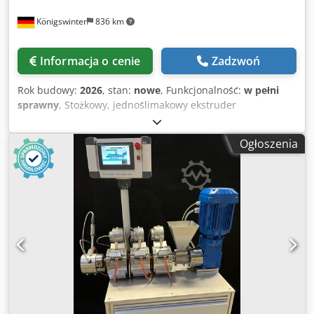
(odgazowywanie atmosferyczne). Osłona strefy
Königswinter
836 km
dekompresji jest dołączona do zakresu dostawy. Grzejniki
ceramiczne z czujnikami temperatury i wentylatorami
chłodzącymi regulują temperaturę. Na otworze wsadowym
Informacja o cenie
Zadzwoń
zamontowany jest lejek ze stali nierdzewnej. Elektryczny
system sterowania jest zintegrowany z ramą maszyny.
Rok budowy:
2026
, stan:
nowe
, Funkcjonalność:
w pełni
Wszystkie strefy grzewcze są włączane i wyłączane
sprawny
, Stożkowy, jednoślimakowy ekstruder
bezstykowo za pomocą przekaźników półprzewodnikowych.
laboratoryjny EX 60/30 Con Ekstruder został
Do dyspozycji jest obrotowy panel dotykowy, zapewniający
zaprojektowany do przetwarzania lekkich, sypkich
łatwą obsługę. Głowica jest wyposażona w czujnik ciśnienia
Ogłoszenia
materiałów mielonych. Dzięki rozmiarowi ślimaka
masy. System monitorowania ciśnienia masy wyłącza
urządzenie idealnie nadaje się do zastosowań
napęd, gdy zostanie przekroczone ustawione maksymalne
laboratoryjnych i testowych. Azotowany ślimak z stożkową
ciśnienie masy. Adapter narzędziowy z płytą dyszową z 4
strefą zasypową umożliwia podawanie surowca przez lej
otworami. Crodpfx Ajznkx Dsd Sof Opcje: Pompa próżniowa
zasypowy. Materiał swobodnie przesypuje się przez dużą
do strefy odgazowywania (oferowane jest tylko
otworze zasypowy do cylindra. W cylindrycznej sekcji
odgazowywanie atmosferyczne) Wanna wodna o długości 3
ślimaka surowce są sprężane i wyciskane przez głowicę do
metrów Dmuchawa powietrzna Używana granulator do
wyciskania strun. Bezpośredni napęd z wstępnie
granulatów w postaci pasm W przypadku pytań lub
zamontowanym łożyskiem oporowym tworzy układ
potrzeby uzyskania dodatkowych informacji prosimy o
napędowy. Opaski grzewcze ceramiczne umożliwiają także
kontakt.
uzyskanie wysokich temperatur topnienia. Między lejem
zasypowym a pierwszą strefą grzewczą zamontowano