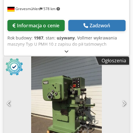
Grevesmühlen
578 km
Informacja o cenie
Zadzwoń
Rok budowy:
1987
, stan:
używany
, Vollmer wykrawania
maszyny Typ U PMH 10 z zapisu do pił taśmowych
Crodscbrq Tepfx Ad Ssf
Ogłoszenia