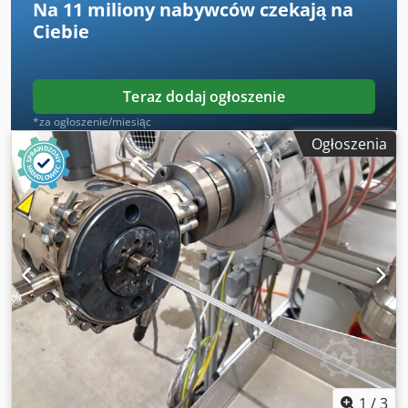
Na
11 miliony nabywców
czekają na
opasek grzewczych: 3 Maks. wydajność: ok. 5 kg/h Maks.
Ciebie
temperatura pracy [°C]: 300
Teraz dodaj ogłoszenie
*za ogłoszenie/miesiąc
Ogłoszenia
1
/
3