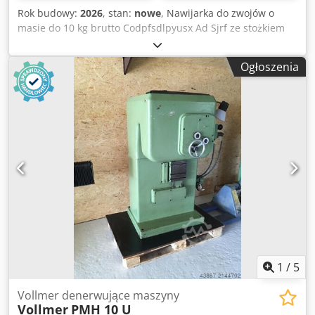
Rok budowy:
2026
, stan:
nowe
, Nawijarka do zwojów o
masie do 10 kg brutto Codpfsdlpyusx Ad Sjrf ze stożkiem
napinającym i urządzeniem do układania z regulowaną
szerokością układania i prędkością układania
Ogłoszenia
1
/
5
Vollmer denerwujące maszyny
Vollmer
PMH 10 U