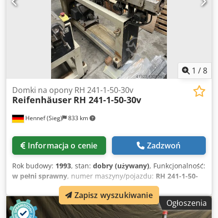
1
/
8
Domki na opony RH 241-1-50-30v
Reifenhäuser
RH 241-1-50-30v
Hennef (Sieg)
833 km
Informacja o cenie
Zadzwoń
Rok budowy:
1993
, stan:
dobry (używany)
, Funkcjonalność:
w pełni sprawny
, numer maszyny/pojazdu:
RH 241-1-50-
30v
, używana wytłaczarka jednoślimakowa REIFENHÄUSER
Zapisz wyszukiwanie
wielkość ślimaka: średnica 50 mm x 30v Crodpfx Aspy
Ogłoszenia
Eygod Sef rowkowany podajnik i strefa odgazowania Typ
RH 241-1-50-30v z napędem prądu stałego 30,2 kW rok