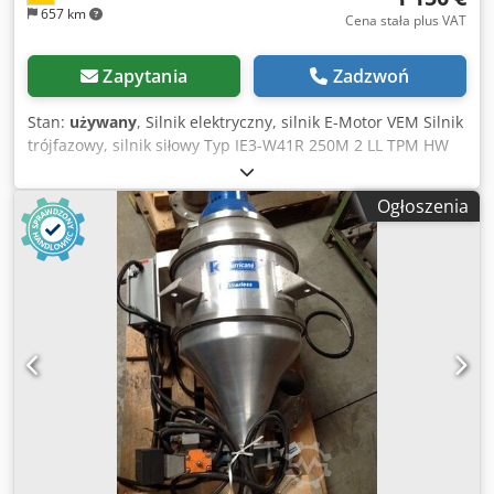
657 km
Cena stała plus VAT
Zapytania
Zadzwoń
Stan:
używany
, Silnik elektryczny, silnik E-Motor VEM Silnik
trójfazowy, silnik siłowy Typ IE3-W41R 250M 2 LL TPM HW
Wykonanie B3 Wielkość mechaniczna 250M Moc silnika 55
kW Prędkość obrotowa silnika 2970 obr./min. Pobór prądu
Ogłoszenia
92 A Napięcie zasilania 400 V, 50 Hz Cjdpfxoxuk Ile Ad Sjrf
Średnica wału Ø 60 mm Długość czopa wału 155 mm
Szerokość wpustu w wale 18 mm - Silnik na stopach z 4
otworami mocującymi Ø 24 mm, rozstaw otworów 400 x
350 mm Długość korpusu silnika bez wału 780 mm Długość
korpusu silnika z wałem 930 mm Gabaryty L x S x W 730 x
400 x 520 mm Masa własna: 510 kg stan dobry