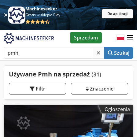
Machineseeker
Do aplikacji
Gratis w sklepie Play
Sprzedam
Szukaj
Używane Pmh na sprzedaż
(31)
Filtr
Znaczenie
Ogłoszenia