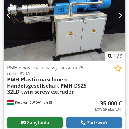
1
/
5
PMH dwuślimakowa wytłaczarka 25
mm - 32 l/d
PMH Plasticmaschinen
handelsgesellschaft
PMH DS25-
32LD twin-screw extruder
35 000 €
Kecskemét
561 km
EXW SK plus VAT
Zapytania
Zadzwoń