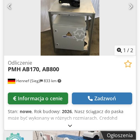
1
/
2
Odliczenie
PMH
AB170, AB800
Hennef (Sieg)
833 km
Informacja o cenie
Zadzwoń
Stan:
nowe
, Rok budowy:
2026
, Nasz ściągacz do paska
może być wykonany w różnych rozmiarach. Credohd
Ndxopfx Ad Sjf 40-80 m/min Długość styku 170 mm do 800
mm WYPRODUKOWANO W NIEMCZECH
Ogłoszenia