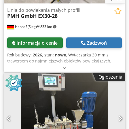
Linia do powlekania małych profili
PMH GmbH
EX30-28
Hennef (Sieg)
833 km
Informacja o cenie
Zadzwoń
Rok budowy:
2026
, stan:
nowe
, Wytłaczarka 30 mm z
trawersem do najmniejszych obiektów powlekających,
Crodpsf Uc Urofx Ad Sjf z wanną chłodzącą, ściągaczem i
nawijarką z urządzeniem prowadzącym
Ogłoszenia