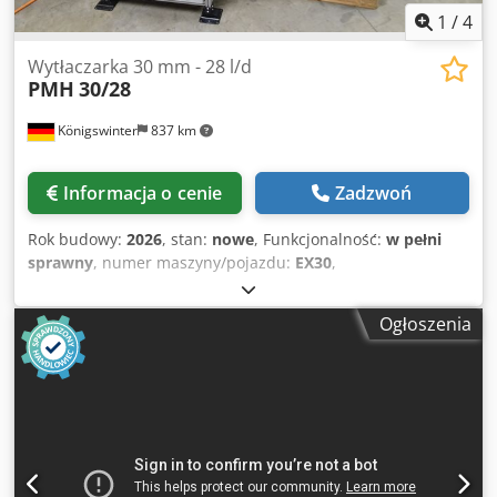
1
/
4
Wytłaczarka 30 mm - 28 l/d
PMH
30/28
Königswinter
837 km
Informacja o cenie
Zadzwoń
Rok budowy:
2026
, stan:
nowe
, Funkcjonalność:
w pełni
sprawny
, numer maszyny/pojazdu:
EX30
,
Zaprojektowaliśmy naszą kompaktową wyciskarkę model
EX30-28d tak, aby można ją było stosować we wszystkich
Ogłoszenia
procesach wytłaczania. Oferujemy tę wytłaczarkę zarówno
jako współwytłaczarkę lub wytłaczarkę laboratoryjną, jak
również do wytłaczania drutu spawalniczego, filamentu,
prętów pełnych, rur lub do granulowania za pomocą
gorącej matrycy lub granulatora żyłkowego. Realizujemy
również inne wymiary maszyn, prosimy o kontakt. Cjdpfx
Adoby Rfpj Sorf Nasza standardowa wytłaczarka z
azotowanym zestawem (ślimak i bęben) pokrywa większość