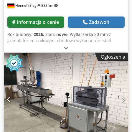
Hennef (Sieg)
833 km
Informacja o cenie
Zadzwoń
Rok budowy:
2026
, stan:
nowe
, Wytłaczarka 30 mm z
granulatorem czołowym, obudowa wykonana ze stali
nierdzewnej jest obrotowa. Długość granulatu jest
regulowana za pomocą prędkości cięcia. Opcjonalnie
Ogłoszenia
oferujemy taśmę transportową do chłodzenia granulatu.
Credjf Uc Ugjpfx Ad Sef