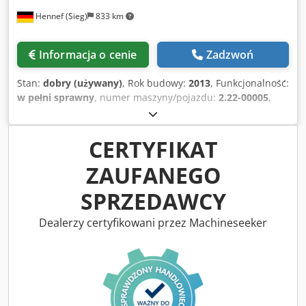
zaparkowane w garażu! Dostępne od ręki - w pełni
Hennef (Sieg)
833 km
sprawne - stan bardzo dobry Lokalizacja: Austria,
niedaleko St. Pölten
Informacja o cenie
Zadzwoń
Stan:
dobry (używany)
, Rok budowy:
2013
, Funkcjonalność:
w pełni sprawny
, numer maszyny/pojazdu:
2.22-00005
,
Używany wyciąg taśmowy producenta Bellaform/Pütz TYP:
A400-40 Crsdpfxeuixhze Ad Sof Rok produkcji: 2013
Długość kontaktowa: 400 mm Szerokość taśmy: 40 mm
CERTYFIKAT
Prędkość: 386 m/min W pełni sprawny
ZAUFANEGO
SPRZEDAWCY
Dealerzy certyfikowani przez Machineseeker