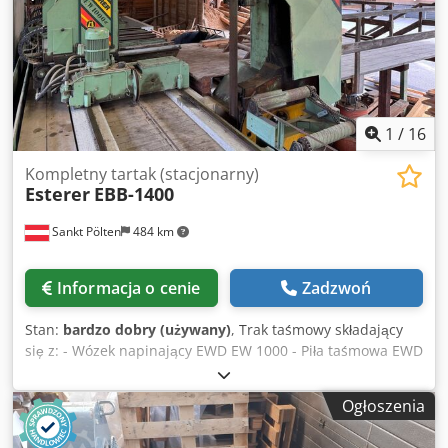
1
/
16
Kompletny tartak (stacjonarny)
Esterer
EBB-1400
Sankt Pölten
484 km
Informacja o cenie
Zadzwoń
Stan:
bardzo dobry (używany)
, Trak taśmowy składający
się z: - Wózek napinający EWD EW 1000 - Piła taśmowa EWD
EBB 1400 - Przenośnik rolkowy do transportu pokrojonego
towaru (producent SPRINGER) - podwyższona kabina -
Ogłoszenia
utwory - Szafy sterownicze - Akcesoria opcjonalnie z
pełnym wyposażeniem ostrzalni: - Ostrzarka Vollmer CAL