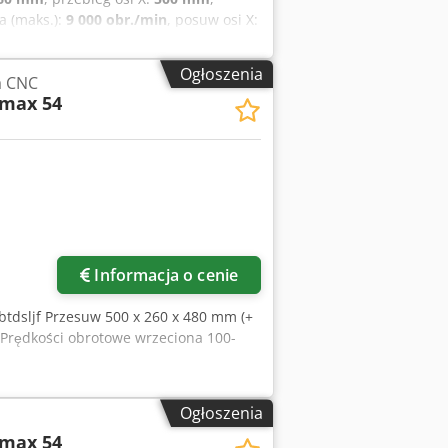
a (maks.):
9 000 obr./min
, posuw osi X:
rzeciona (min.):
100 obr./min
,
ołu:
880 mm
, X-500, Y-250 , Z - skok
Ogłoszenia
a CNC
20 , maks. 320 kg , mocowanie SF 32 ,
omax 54
soriów Crodpfx Acjq R Rb Holof
Informacja o cenie
tdsljf Przesuw 500 x 260 x 480 mm (+
Prędkości obrotowe wrzeciona 100-
Ogłoszenia
omax 54