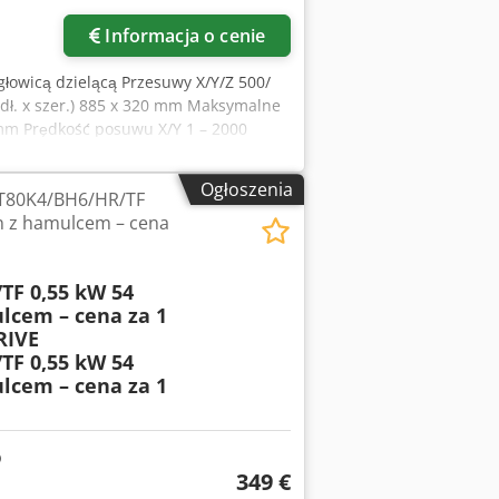
Informacja o cenie
głowicą dzielącą Przesuwy X/Y/Z 500/
ł. x szer.) 885 x 320 mm Maksymalne
5 mm Prędkość posuwu X/Y 1 – 2000
ybkiej wymiany SF 32 Csdpfxswkrn Ie
Moc napędu 5 kW Wymagania dotyczące
Ogłoszenia
T80K4/BH6/HR/TF
n z hamulcem – cena
TF 0,55 kW 54
lcem – cena za 1
RIVE
TF 0,55 kW 54
lcem – cena za 1
349 €