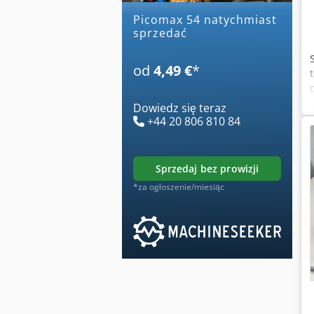
picomax 54 natychmiast
sprzedać
od
4,49 €
*
Dowiedz się teraz
+44 20 806 810 84
sprzedaj bez prowizji
*za ogłoszenie/miesiąc