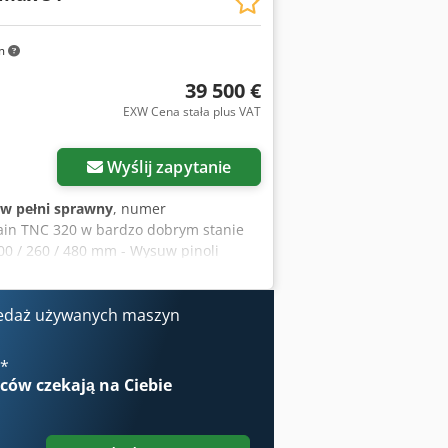
m
39 500 €
EXW Cena stała plus VAT
Wyślij zapytanie
w pełni sprawny
, numer
ain TNC 320 w bardzo dobrym stanie
500 / 260 / 480 mm - Wysuw pinoli
aksymalne obciążenie stołu: 250 kg -
m/min Cedpfx Aozgwiyjclorf - Posuw Z:
topniowy zakres obrotów: 7100 obr./min
edaż używanych maszyn
ga: 2150 kg Wyposażenie: - Heidenhain
kowym Rohm 140 mm - Różne uchwyty -
€
*
talacja chłodząca
wców
czekają na Ciebie