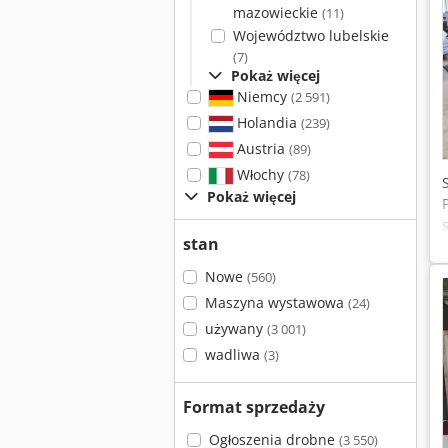
mazowieckie
(11)
Województwo lubelskie
(7)
Pokaż więcej
Niemcy
(2 591)
Holandia
(239)
Austria
(89)
Włochy
(78)
Pokaż więcej
stan
Nowe
(560)
Maszyna wystawowa
(24)
używany
(3 001)
wadliwa
(3)
Format sprzedaży
Ogłoszenia drobne
(3 550)