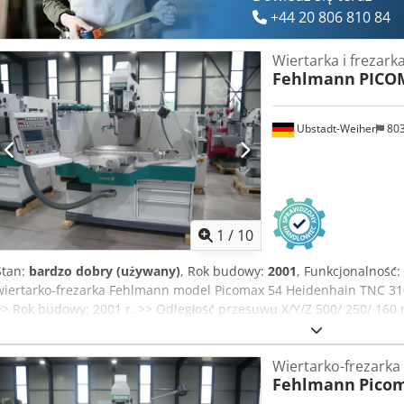
+44 20 806 810 84
Wiertarka i frezark
Fehlmann
PICO
Ubstadt-Weiher
80
1
/
10
Stan:
bardzo dobry (używany)
, Rok budowy:
2001
, Funkcjonalność:
wiertarko-frezarka Fehlmann model Picomax 54 Heidenhain TNC 31
>> Rok budowy: 2001 r. >> Odległość przesuwu X/Y/Z 500/ 250/ 1
Powierzchnia mocowania (dł. x szer.) 885 x 320 mm >> Dopuszczalne
stół - czoło wrzeciona 0 - 605 mm >> Prędkość posuwu X/Y 1 - 2000
Wiertarko-frezarka
Prędkość posuwu Z 1 - 1200 mm/min >> System szybkiej wymiany na
Fehlmann
Pico
bezstopniowo regulowany 9200 obr. >> Moc napędu 5 kW >> Zapotrze
wys.) 1850 x 2550 x 2400 mm Informacje o maszynie : Oferujemy pr