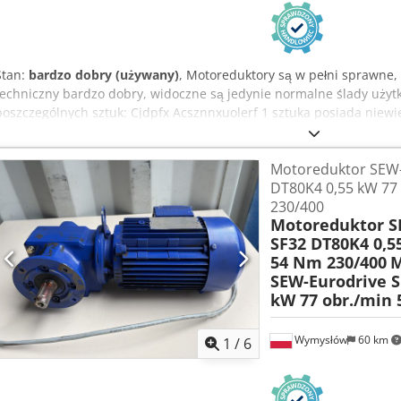
Stan:
bardzo dobry (używany)
, Motoreduktory są w pełni sprawne,
techniczny bardzo dobry, widoczne są jedynie normalne ślady użytk
poszczególnych sztuk: Cjdpfx Acsznnxuolerf 1 sztuka posiada niewi
(widoczne na zdjęciach). 1 sztuka posiada niewielkie uszkodzenie s
wyjściowego) – widoczne na zdjęciu. Cena dotyczy 1 sztuki. Dane 
Motoreduktor SEW-
Typ silnika: DT80K4/BH6/HR/TF Moc: 0,55 kW Prędkość obrotowa sil
DT80K4 0,55 kW 77
wyjściowa: 54 obr./min Silnik trójfazowy Hamulec elektromagnetyczny
230/400
F Kraj produkcji: Austria Zakres sprzedaży obejmuje dokładnie to, 
Motoreduktor S
Motoreduktory doskonale nadają się do napędu przenośników, pod
SF32 DT80K4 0,5
pakujących oraz innych urządzeń przemysłowych. Cena podana w og
54 Nm 230/400
M
SEW-Eurodrive S
kW 77 obr./min 
Wymysłów
60 km
1
/
6