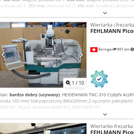
przesuw osi Y:
250 mm
, przesuw osi Z:
480 mm
, prędkość wrzecion
2 m/min
, posuw osi Y:
2 m/min
, posuw osi Z:
1 m/min
, prędkość w
pociągnięcie piórem:
160 mm
, szerokość stołu:
320 mm
, długość st
Wiertarka i frezark
pinoli 160 , W - ścieżka przesuwu głowicy maszyny 480 , stół 880 x 3
FEHLMANN
Pic
100-9000 obr/min , 5 kW , 60 Nm , Heidenhauin TNC 124 Wiele akce
Beringen
891 km
1
/
10
Stan:
bardzo dobry (używany)
, HEIDENHAIN TNC-310 Crjdpfx Acofrb
pinola 160 mm) Stół poprzeczny 880x320mm Z ręcznymi pokrętłami 
9000 obr. Różne akcesoria MARCELS MACHINES CH
Wiertarko-frezarka
FEHLMANN
Pic