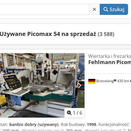
Szukaj
Używane Picomax 54 na sprzedaż
(3 588)
Wiertarka i frezark
Fehlmann
Pico
Brieselang
430 km
1
/
6
Stan:
bardzo dobry (używany)
, Rok budowy:
1998
, Funkcjonalność:
X:
500 mm
, długość posuwu osi Y:
250 mm
, długość posuwu oś Z:
1