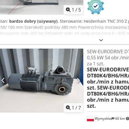
1
/
5
Stan:
bardzo dobry (używany)
, Sterowanie: Heidenhain TNC 310 Z 
250/ 160 mm Szerokość podróży 480 mm Powierzchnia mocowania (d
obciążenie stołu 250 kg Odległość stołu od czoła wrzeciona 0 – 60
mm/min Prędkość posuwu Z 1 – 1200 mm/min Narzędzie – system sz
Acljrf Zakres prędkości bezstopniowo regulowany 9200 obr./min 
SEW-EURODRIVE D
miejsca (szer. x gł. x wys.) 1850 x 2550 x 2400 mm
0,55 kW 54 obr./mi
za 1 szt.
SEW-EURODRIVE
DT80K4/BH6/HR/
obr./min z hamu
szt.
SEW-EUROD
DT80K4/BH6/HR/
obr./min z hamu
szt.
1
/
7
Wymysłów
60 km