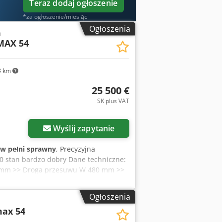
Teraz dodaj ogłoszenie
*za ogłoszenie/miesiąc
Ogłoszenia
a
MAX 54
3 km
25 500 €
SK plus VAT
Wyślij zapytanie
w pełni sprawny
, Precyzyjna
0 stan bardzo dobry Dane techniczne:
60 mm >> Droga przesuwu W 480 mm >>
 obciążenie stołu 250 kg >> Odległość
 mm/min Crodpfxoukf Nce Acljf >>
Ogłoszenia
rzędzi SF 32 >> Zakres prędkości
max 54
bowanie na miejsce (szer. x głęb. x
ecyzyjną wiertarko-frezarkę Fehlmann