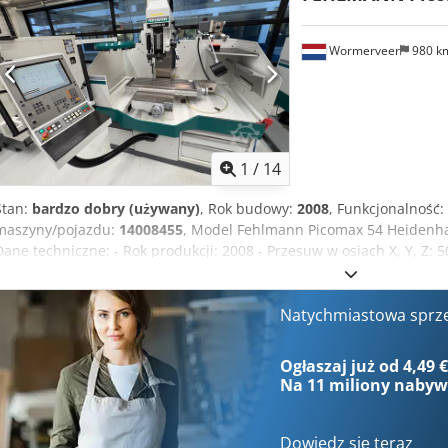
Wormerveer
980 k
1
/
14
Stan:
bardzo dobry (używany)
, Rok budowy:
2008
, Funkcjonalność:
maszyny/pojazdu:
14008455
, Model Fehlmann Picomax 54 Heidenh
Dane techniczne: - Rok produkcji: 2008 - Przesuw w osiach X, Y, Z: 
wiertarskiej: 160 mm - Wymiary stołu (dł. x szer.): 880 x 320 mm - M
Odległość stół – nos wrzeciona: 0 - 605 mm - Posuw X/Y: 1 - 2000 m
1 - 1200 mm/min - System szybkiej wymiany narzędzi: SF 32 - Bezs
Natychmiastowa sprz
- Wymiary maszyny (szer. x gł. x wys.): 1850 x 2550 x 2400 mm - Wa
TNC 320 - Oś czwarta z konikiem przeciwnym i uchwytem 3-szczę
Ogłaszaj już od 4,49 
Mikroskop - Sonda pomiarowa Heidenhain - Lampa maszynowa - Ins
Na
11 miliony naby
Dowiedz się teraz