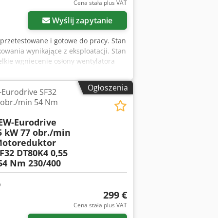
Cena stała plus VAT
Wyślij zapytanie
 przetestowane i gotowe do pracy. Stan
owania wynikające z eksploatacji. Stan
elkie wgniecenie osłony wentylatora
imeringu (uszczelniacza wału
techniczne: Producent: SEW-EURODRIVE
Ogłoszenia
Eurodrive SF32
nika: 1360 obr./min Prędkość obrotowa
 obr./min 54 Nm
 Stopień ochrony: IP54 Klasa izolacji:
co przedstawiono na zdjęciach.
EW-Eurodrive
ajników, maszyn produkcyjnych,
5 kW 77 obr./min
łoszeniu dotyczy jednej sztuki
otoreduktor
F32 DT80K4 0,55
54 Nm 230/400
299 €
Cena stała plus VAT