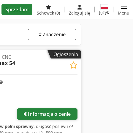
Sprzedam
Język
Schowek
(0)
Zaloguj się
Menu
Znaczenie
Ogłoszenia
a CNC
max 54
Informacja o cenie
w pełni sprawny
, długość posuwu oś
60 mm
, przebieg osi X:
500 mm
,