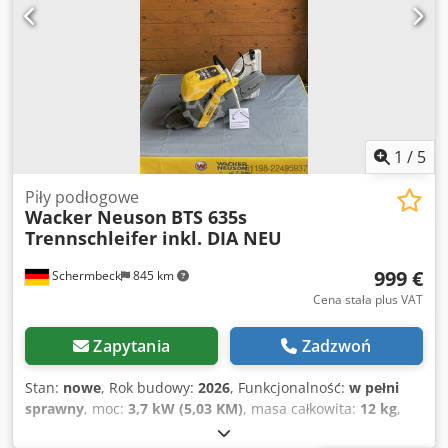
1
/
5
Piły podłogowe
Wacker Neuson
BTS 635s
Trennschleifer inkl. DIA NEU
999 €
Schermbeck
845 km
Cena stała plus VAT
Zapytania
Zadzwoń
Stan:
nowe
, Rok budowy:
2026
, Funkcjonalność:
w pełni
sprawny
, moc:
3,7 kW (5,03 KM)
, masa całkowita:
12 kg
,
Wacker Neuson BTS 635s Przecinarka do betonu z tarczą