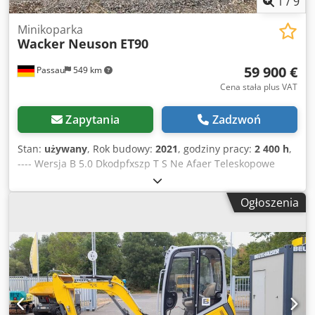
1
/
9
Minikoparka
Wacker Neuson
ET90
59 900 €
Passau
549 km
Cena stała plus VAT
Zapytania
Zadzwoń
Stan:
używany
, Rok budowy:
2021
, godziny pracy:
2 400 h
,
---- Wersja B 5.0 Dkodpfxszp T S Ne Afaer Teleskopowe
ramię wysięgnika Automatyczna klimatyzacja Gumowe
gąsienice Lemiesz do wyrównywania terenu Pompa do
Ogłoszenia
tankowania paliwa Trzeci obwód hydrauliczny W zestawie:
system pochylania łyżki HS08 bez zaczepu W zestawie:
używany zestaw łyżek, dostępność w zależności od stanu
Lokalizacja: Andernach