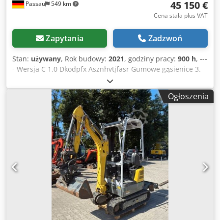
45 150 €
Passau
549 km
Cena stała plus VAT
Zapytania
Zadzwoń
Stan:
używany
, Rok budowy:
2021
, godziny pracy:
900 h
, ---
- Wersja C 1.0 Dkodpfx Asznhvtjfasr Gumowe gąsienice 3.
Obwód sterowania Klimatyzacja Radio W zestawie:
mechanizm pochylania łyżki HS03 Lokalizacja: Norymberga
Ogłoszenia