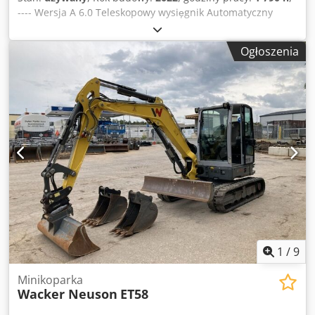
---- Wersja A 6.0 Teleskopowy wysięgnik Automatyczny
system sterowania Kamera cofania Trzeci obwód
hydrauliczny Radio W zestawie: MS03 – mechanizm obrotu
Ogłoszenia
wysięgnika Dksdpfxsznhv To Afaer
1
/
9
Minikoparka
Wacker Neuson
ET58