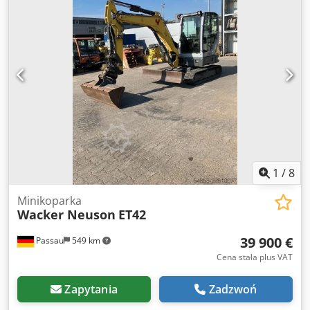
1
/
8
Minikoparka
Wacker Neuson
ET42
39 900 €
Passau
549 km
Cena stała plus VAT
Zapytania
Zadzwoń