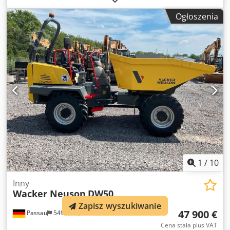
Norymberga Dsdpjzkz Nxofx Afaokr
Ogłoszenia
1
/
10
Inny
Wacker Neuson
DW50
Zapisz wyszukiwanie
47 900 €
Passau
549 km
Cena stała plus VAT