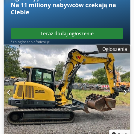
Na
11 miliony nabywców
czekają na
Ciebie
Teraz dodaj ogłoszenie
*za ogłoszenie/miesiąc
Ogłoszenia