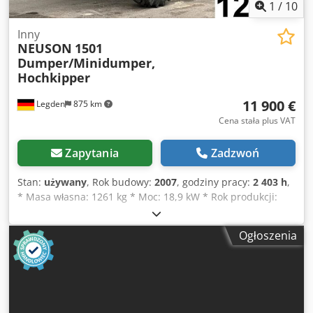
1
/
10
Inny
NEUSON
1501
Dumper/Minidumper,
Hochkipper
11 900 €
Legden
875 km
Cena stała plus VAT
Zapytania
Zadzwoń
Stan:
używany
, Rok budowy:
2007
, godziny pracy:
2 403 h
,
* Masa własna: 1261 kg * Moc: 18,9 kW * Rok produkcji:
2007 -----Numer pojazdu w bazie danych: 12349
Zastrzegamy sobie prawo do błędów i wcześniejszej
Ogłoszenia
sprzedaży. Dkedpfx Aezq Nw Dofaer