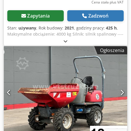
Cena stała plus VAT
Zapytania
Zadzwoń
Stan:
używany
, Rok budowy:
2021
, godziny pracy:
425 h
,
Maksymalne obciążenie: 4000 kg Silnik: silnik spalinowy ----
Wersja A 1.0 Wyładowcza skrzynia z obrotowym
mechanizmem wywrotu Prędkość jazdy: 25 km/h
Ogłoszenia
Dodpfozml N Isx Afaskr