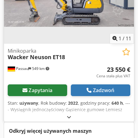
1
/
11
Minikoparka
Wacker Neuson
ET18
23 550 €
Passau
549 km
Cena stała plus VAT
Zapytania
Zadzwoń
Stan:
używany
, Rok budowy:
2022
, godziny pracy:
640 h
, ---
- Wysięgnik jednoczęściowy Gąsienice gumowe Lemiesz
spychowy W zestawie szybkozłącze MS01 Dsdezn Ha Rjpfx
Afaokr Lokalizacja: Aachen
Odkryj więcej używanych maszyn