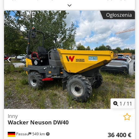
więcej maszyn w magazynie Dostępne natychmiast -
możliwość sprawdzenia Na stanie Emskirchen /
Ogłoszenia
Norymberga - Możliwość przetestowania Djdpfx Ast
Drmhjfaekr
1
/
11
Inny
Wacker Neuson
DW40
36 400 €
Passau
549 km