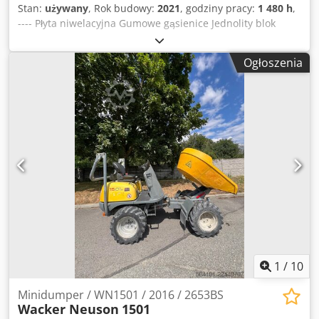
Stan:
używany
, Rok budowy:
2021
, godziny pracy:
1 480 h
,
---- Płyta niwelacyjna Gumowe gąsienice Jednolity blok
Radio Klimatyzacja 3. obwód sterowania W zestawie:
mechanizm pochylania łyżki HS03 Lokalizacja: Würzburg
Ogłoszenia
Dsdszr Tt Sepfx Afajkr
1
/
10
Minidumper / WN1501 / 2016 / 2653BS
Wacker Neuson
1501