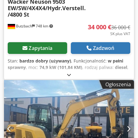
Wacker Neuson
9503
EW/SW/4X4X4/Hydr.Verstell.
/4800 St
34 000 €
Butzbach
748 km
36 000 €
SK plus VAT
Zapytania
Zadzwoń
Stan:
bardzo dobry (używany)
, Funkcjonalność:
w pełni
sprawny
, moc:
74,9 kW (101,84 KM)
, rodzaj paliwa:
diesel
,
masa całkowita:
10 500 kg
, masa eksploatacyjna:
10 500 kg
,
pierwsza rejestracja:
01/2009
, Rok budowy:
2009
, godziny
Ogłoszenia
pracy:
4 809 h
, Wacker Neuson9503 EW/SW/4X4X4/hydraul.
regulowany/4800 mth • Producent: Wacker Neuson • Typ:
9503 WD • Rok produkcji: 2009 • Motogodziny: 4809 mth •
Układ ostrzegawczy przeciążenia • Wymiary transportowe:
Dł.: 5,88 m x Szer.: 1,92 m x Wys.: 2,88 m • Moc: 74,9 kW /
102 KM • Silnik: Deutz TCD 2012 • Maksymalny zasięg: ok. 6
m • Głębokość kopania: ok. 3,6 m • Mechaniczny system
szybkiej wymiany osprzętu • Szybkozłącze: Lehnhoff / SW08