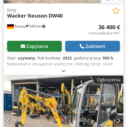
Inny
Wacker Neuson
DW40
36 400 €
Passau
549 km
Cena stała plus VAT
Zapytania
Zadzwoń
Stan:
używany
, Rok budowy:
2022
, godziny pracy:
950 h
,
Maksymalne obciążenie użyteczne: 4000 kg Silnik: silnik
spalinowy Dksdjzk Abiepfx Afasr ---- Wersja A 1.0
Wyładowcza skrzynia z obrotowym mechanizmem
Ogłoszenia
przechylania Prędkość jazdy: 25 km/h Lokalizacja:
Würzburg