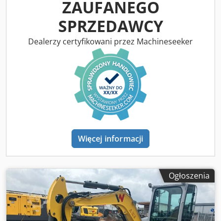
ZAUFANEGO
pracy mogą się różnić. Lokalizacja: Meckenheim Dkjdpfxszk
Afns Afaor
SPRZEDAWCY
Dealerzy certyfikowani przez Machineseeker
Więcej informacji
Ogłoszenia