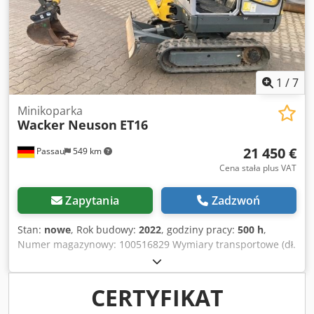
1
/
7
Minikoparka
Wacker Neuson
ET16
21 450 €
Passau
549 km
Cena stała plus VAT
Zapytania
Zadzwoń
Stan:
nowe
, Rok budowy:
2022
, godziny pracy:
500 h
,
Numer magazynowy: 100516829 Wymiary transportowe (dł.
x szer. x wys.): 0 x 0 x 0 ---- Gąsienice gumowe Płyta
spychająca W zestawie: system szybkiej wymiany MS01
Uwaga: oferowana maszyna pochodzi z naszego parku
CERTYFIKAT
maszyn dostępnych do wynajmu, dlatego podane godziny