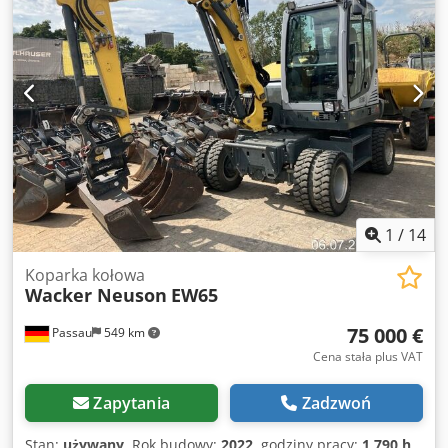
1
/
14
Koparka kołowa
Wacker Neuson
EW65
75 000 €
Passau
549 km
Cena stała plus VAT
Zapytania
Zadzwoń
Stan:
używany
, Rok budowy:
2022
, godziny pracy:
1 790 h
,