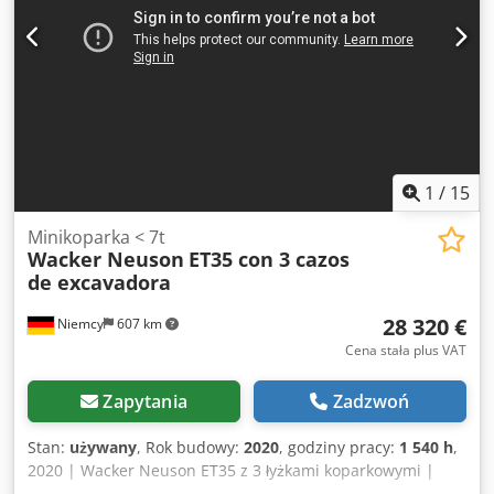
1
/
15
Minikoparka < 7t
Wacker Neuson
ET35 con 3 cazos
de excavadora
28 320 €
Niemcy
607 km
Cena stała plus VAT
Zapytania
Zadzwoń
Stan:
używany
, Rok budowy:
2020
, godziny pracy:
1 540 h
,
2020 | Wacker Neuson ET35 z 3 łyżkami koparkowymi |
Używana minikoparka < 7 t | 1540 godzin 📍 Lokalizacja: