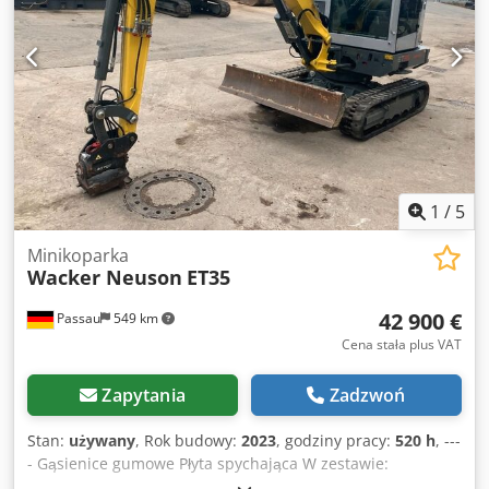
1
/
5
Minikoparka
Wacker Neuson
ET35
42 900 €
Passau
549 km
Cena stała plus VAT
Zapytania
Zadzwoń
Stan:
używany
, Rok budowy:
2023
, godziny pracy:
520 h
, ---
- Gąsienice gumowe Płyta spychająca W zestawie:
szybkozłącze Powertilt HS03 z zaczepem Lokalizacja: