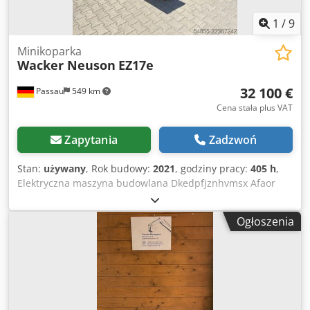
1
/
9
Minikoparka
Wacker Neuson
EZ17e
32 100 €
Passau
549 km
Cena stała plus VAT
Zapytania
Zadzwoń
Stan:
używany
, Rok budowy:
2021
, godziny pracy:
405 h
,
Elektryczna maszyna budowlana Dkedpfjznhvmsx Afaor
Wersja A 1.0 Gumowe gąsienice Płyta spychająca W
zestawie: szybkozłącze HS03 Jednoczęściowe ramię
Ogłoszenia