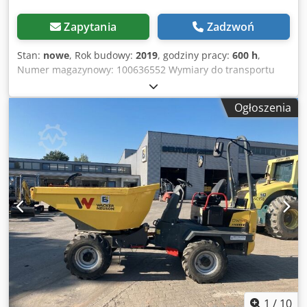
Zapytania
Zadzwoń
Stan:
nowe
, Rok budowy:
2019
, godziny pracy:
600 h
,
Numer magazynowy: 100636552 Wymiary do transportu
(długość x szerokość x wysokość): 0 x 0 x 0 Dkodjzk Af Ujpfx
Afaor ---- Lokalizacja: Drezno
Ogłoszenia
1
/
10