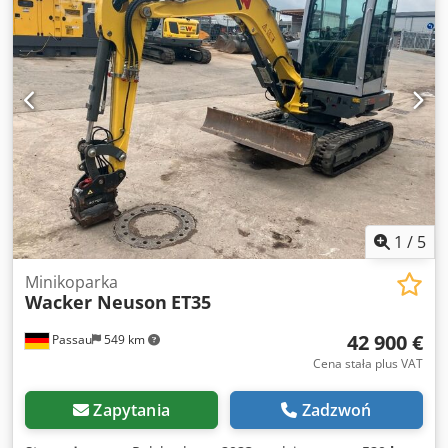
1
/
5
Minikoparka
Wacker Neuson
ET35
42 900 €
Passau
549 km
Cena stała plus VAT
Zapytania
Zadzwoń