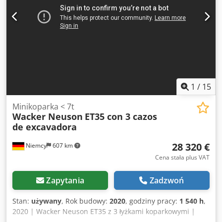
1
/
15
Minikoparka < 7t
Wacker Neuson
ET35 con 3 cazos
de excavadora
28 320 €
Niemcy
607 km
Cena stała plus VAT
Zapytania
Zadzwoń
Stan:
używany
, Rok budowy:
2020
, godziny pracy:
1 540 h
,
2020 | Wacker Neuson ET35 z 3 łyżkami koparkowymi |
Używana minikoparka < 7 t | 1540 godzin 📍 Lokalizacja: