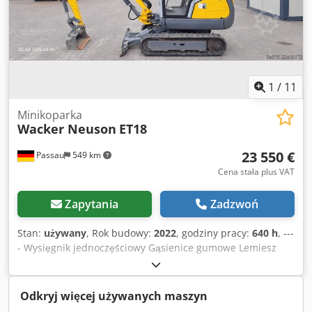
1
/
11
Minikoparka
Wacker Neuson
ET18
23 550 €
Passau
549 km
Cena stała plus VAT
Zapytania
Zadzwoń
Stan:
używany
, Rok budowy:
2022
, godziny pracy:
640 h
, ---
- Wysięgnik jednoczęściowy Gąsienice gumowe Lemiesz
spychowy W zestawie szybkozłącze MS01 Lokalizacja:
Aachen Djdpszn Ha Rofx Acqskr
Odkryj więcej używanych maszyn