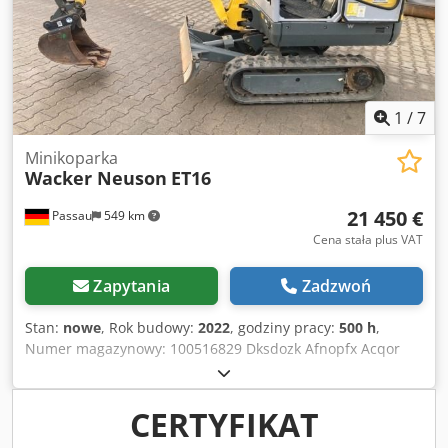
1
/
7
Minikoparka
Wacker Neuson
ET16
21 450 €
Passau
549 km
Cena stała plus VAT
Zapytania
Zadzwoń
Stan:
nowe
, Rok budowy:
2022
, godziny pracy:
500 h
,
Numer magazynowy: 100516829 Dksdozk Afnopfx Acqor
Wymiary transportowe (dł. x szer. x wys.): 0 x 0 x 0 ----
Gąsienice gumowe Płyta spychająca W zestawie: system
szybkiej wymiany MS01 Uwaga: oferowana maszyna
CERTYFIKAT
pochodzi z naszego parku maszyn dostępnych do