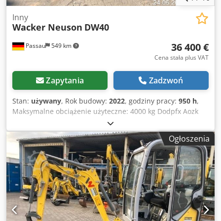
Inny
Wacker Neuson
DW40
36 400 €
Passau
549 km
Cena stała plus VAT
Zapytania
Zadzwoń
Stan:
używany
, Rok budowy:
2022
, godziny pracy:
950 h
,
Maksymalne obciążenie użyteczne: 4000 kg Dodpfx Aozk
Abijcqekr Silnik: silnik spalinowy ---- Wersja A 1.0
Wyładowcza skrzynia z obrotowym mechanizmem
Ogłoszenia
przechylania Prędkość jazdy: 25 km/h Lokalizacja:
Würzburg