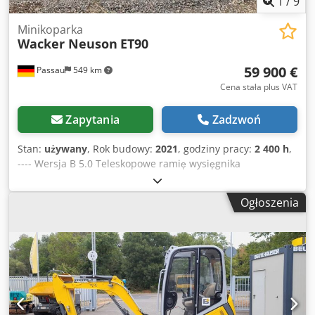
1
/
9
Minikoparka
Wacker Neuson
ET90
59 900 €
Passau
549 km
Cena stała plus VAT
Zapytania
Zadzwoń
Stan:
używany
, Rok budowy:
2021
, godziny pracy:
2 400 h
,
---- Wersja B 5.0 Teleskopowe ramię wysięgnika
Automatyczna klimatyzacja Gumowe gąsienice Lemiesz do
wyrównywania terenu Dkjdpezp T S Nefx Acqjr Pompa do
Ogłoszenia
tankowania paliwa Trzeci obwód hydrauliczny W zestawie:
system pochylania łyżki HS08 bez zaczepu W zestawie:
używany zestaw łyżek, dostępność w zależności od stanu
Lokalizacja: Andernach