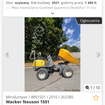
Stan:
używany
, Rok budowy:
2021
, godziny pracy:
1 480 h
,
---- Płyta niwelacyjna Gumowe gąsienice Dkedpfszr Tt Ssx
Acqer Jednolity blok Radio Klimatyzacja 3. obwód
sterowania W zestawie: mechanizm pochylania łyżki HS03
Ogłoszenia
Lokalizacja: Würzburg
1
/
10
Minidumper / WN1501 / 2016 / 2653BS
Wacker Neuson
1501