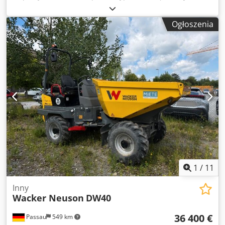
zadowoleni z Twojej wizyty - więcej maszyn w magazynie
Dostępne natychmiast - możliwość sprawdzenia Na stanie
Ogłoszenia
Emskirchen / Norymberga - Możliwość przetestowania
1
/
11
Inny
Wacker Neuson
DW40
36 400 €
Passau
549 km