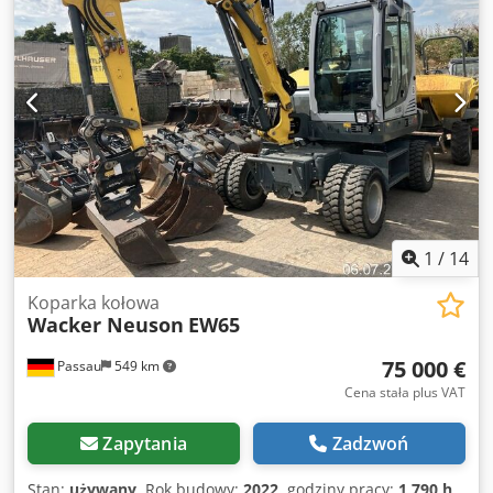
1
/
14
Koparka kołowa
Wacker Neuson
EW65
75 000 €
Passau
549 km
Cena stała plus VAT
Zapytania
Zadzwoń
Stan:
używany
, Rok budowy:
2022
, godziny pracy:
1 790 h
,