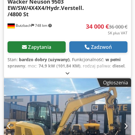
Wacker Neuson
9503
EW/SW/4X4X4/Hydr.Verstell.
/4800 St
34 000 €
Butzbach
748 km
36 000 €
SK plus VAT
Zapytania
Zadzwoń
Stan:
bardzo dobry (używany)
, Funkcjonalność:
w pełni
sprawny
, moc:
74,9 kW (101,84 KM)
, rodzaj paliwa:
diesel
,
masa całkowita:
10 500 kg
, masa eksploatacyjna:
10 500 kg
,
pierwsza rejestracja:
01/2009
, Rok budowy:
2009
, godziny
Ogłoszenia
pracy:
4 809 h
, Wacker Neuson9503 EW/SW/4X4X4/hydraul.
regulowany/4800 mth • Producent: Wacker Neuson • Typ:
9503 WD • Rok produkcji: 2009 • Motogodziny: 4809 mth •
Układ ostrzegawczy przeciążenia • Wymiary transportowe:
Dł.: 5,88 m x Szer.: 1,92 m x Wys.: 2,88 m • Moc: 74,9 kW /
102 KM • Silnik: Deutz TCD 2012 • Maksymalny zasięg: ok. 6
m • Głębokość kopania: ok. 3,6 m • Mechaniczny system
szybkiej wymiany osprzętu • Szybkozłącze: Lehnhoff / SW08