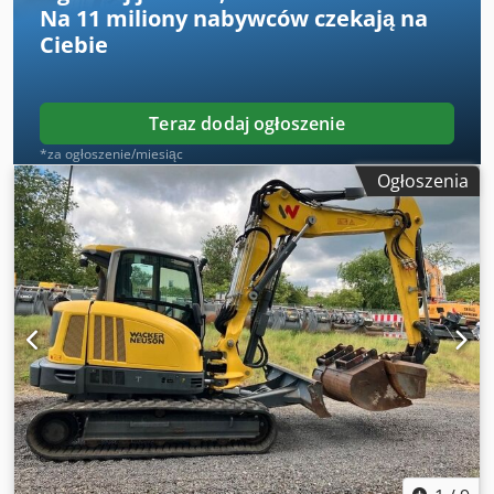
Na
11 miliony nabywców
czekają na
Ciebie
Teraz dodaj ogłoszenie
*za ogłoszenie/miesiąc
Ogłoszenia