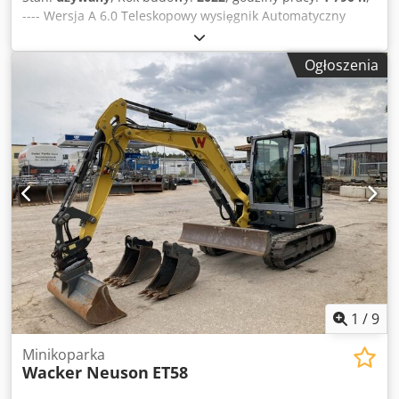
---- Wersja A 6.0 Teleskopowy wysięgnik Automatyczny
system sterowania Kamera cofania Dedpfx Ajznhv Tecqskr
Trzeci obwód hydrauliczny Radio W zestawie: MS03 –
Ogłoszenia
mechanizm obrotu wysięgnika
1
/
9
Minikoparka
Wacker Neuson
ET58