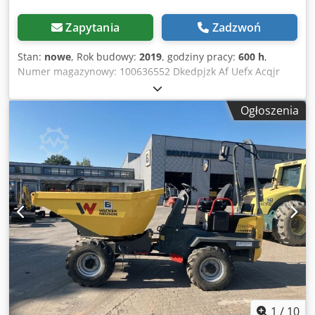
Zapytania
Zadzwoń
Stan:
nowe
, Rok budowy:
2019
, godziny pracy:
600 h
,
Numer magazynowy: 100636552 Dkedpjzk Af Uefx Acqjr
Wymiary do transportu (długość x szerokość x wysokość): 0
x 0 x 0 ---- Lokalizacja: Drezno
Ogłoszenia
1
/
10