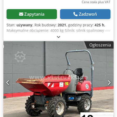
Cena stała plus VAT
Zapytania
Zadzwoń
Stan:
używany
, Rok budowy:
2021
, godziny pracy:
425 h
,
Maksymalne obciążenie: 4000 kg Silnik: silnik spalinowy ----
Wersja A 1.0 Dsdpfx Acozml N Isqokr Wyładowcza skrzynia
z obrotowym mechanizmem wywrotu Prędkość jazdy: 25
Ogłoszenia
km/h