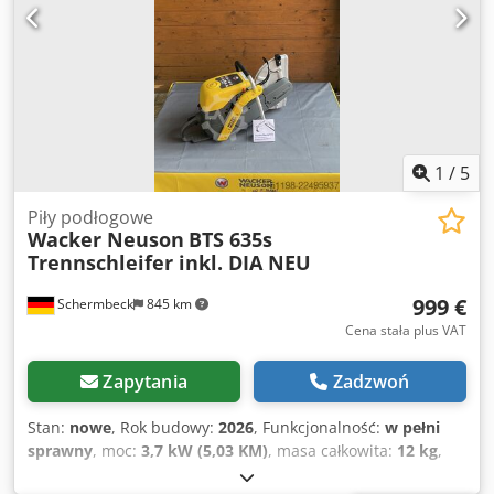
1
/
5
Piły podłogowe
Wacker Neuson
BTS 635s
Trennschleifer inkl. DIA NEU
999 €
Schermbeck
845 km
Cena stała plus VAT
Zapytania
Zadzwoń
Stan:
nowe
, Rok budowy:
2026
, Funkcjonalność:
w pełni
sprawny
, moc:
3,7 kW (5,03 KM)
, masa całkowita:
12 kg
,
Wacker Neuson BTS 635s Przecinarka do betonu z tarczą