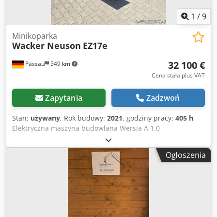
1
/
9
Minikoparka
Wacker Neuson
EZ17e
32 100 €
Passau
549 km
Cena stała plus VAT
Zapytania
Zadzwoń
Stan:
używany
, Rok budowy:
2021
, godziny pracy:
405 h
,
Elektryczna maszyna budowlana Wersja A 1.0
Dodpjznhvmjfx Acqskr Gumowe gąsienice Płyta spychająca
W zestawie: szybkozłącze HS03 Jednoczęściowe ramię
Ogłoszenia