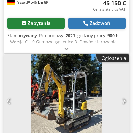
45 150 €
Passau
549 km
Cena stała plus VAT
Zapytania
Zadzwoń
Stan:
używany
, Rok budowy:
2021
, godziny pracy:
900 h
, ---
- Wersja C 1.0 Gumowe gąsienice 3. Obwód sterowania
Klimatyzacja Dksdsznhvtopfx Acqer Radio W zestawie:
mechanizm pochylania łyżki HS03 Lokalizacja: Norymberga
Ogłoszenia