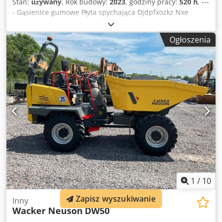
Stan:
używany
, Rok budowy:
2023
, godziny pracy:
520 h
, ---
- Gąsienice gumowe Płyta spychająca Djdpfxozkz Nxe
Acqskr W zestawie: szybkozłącze Powertilt HS03 z
zaczepem Lokalizacja: Norymberga
Ogłoszenia
1
/
10
Zapisz wyszukiwanie
Inny
Wacker Neuson
DW50