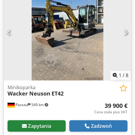
1
/
8
Minikoparka
Wacker Neuson
ET42
39 900 €
Passau
549 km
Cena stała plus VAT
Zapytania
Zadzwoń