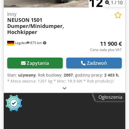
1
/
10
Inny
NEUSON
1501
Dumper/Minidumper,
Hochkipper
11 900 €
Legden
875 km
Cena stała plus VAT
Zapytania
Zadzwoń
Stan:
używany
, Rok budowy:
2007
, godziny pracy:
2 403 h
,
* Masa własna: 1261 kg * Moc: 18,9 kW * Rok produkcji:
2007 Dkodpfezq Nw Dex Acqer -----Numer pojazdu w bazie
danych: 12349 Zastrzegamy sobie prawo do błędów i
Ogłoszenia
wcześniejszej sprzedaży.