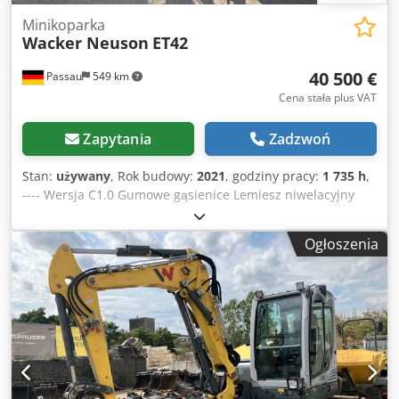
Minikoparka
Wacker Neuson
ET42
40 500 €
Passau
549 km
Cena stała plus VAT
Zapytania
Zadzwoń
Stan:
używany
, Rok budowy:
2021
, godziny pracy:
1 735 h
,
---- Wersja C1.0 Gumowe gąsienice Lemiesz niwelacyjny
Jednoczęściowe wysięgnik Automatyczna klimatyzacja
Trzeci obwód sterowania W zestawie: HS03 – system
Ogłoszenia
obrotu i pochylania osprzętu Chodpfx Abeznhvyj Aoa