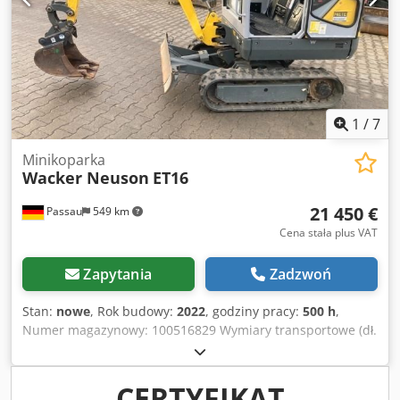
1
/
7
Minikoparka
Wacker Neuson
ET16
21 450 €
Passau
549 km
Cena stała plus VAT
Zapytania
Zadzwoń
Stan:
nowe
, Rok budowy:
2022
, godziny pracy:
500 h
,
Numer magazynowy: 100516829 Wymiary transportowe (dł.
x szer. x wys.): 0 x 0 x 0 ---- Gąsienice gumowe Płyta
spychająca W zestawie: system szybkiej wymiany MS01
Uwaga: oferowana maszyna pochodzi z naszego parku
CERTYFIKAT