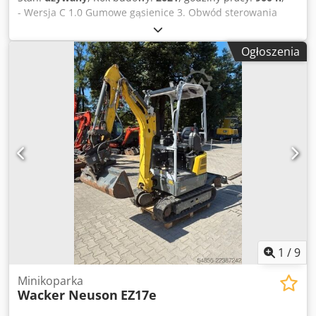
- Wersja C 1.0 Gumowe gąsienice 3. Obwód sterowania
Klimatyzacja Chedpfx Asznhvtob Aea Radio W zestawie:
mechanizm pochylania łyżki HS03 Lokalizacja: Norymberga
Ogłoszenia
1
/
9
Minikoparka
Wacker Neuson
EZ17e