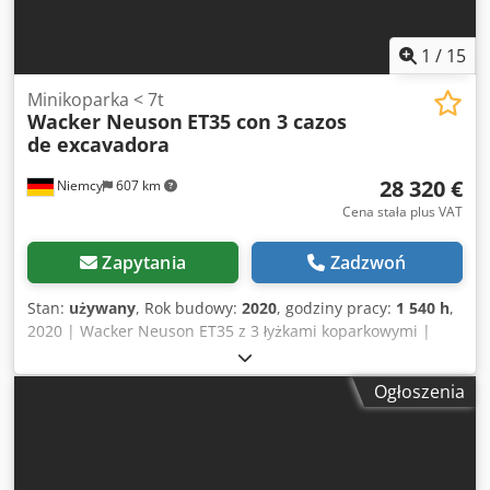
1
/
15
Minikoparka < 7t
Wacker Neuson
ET35 con 3 cazos
de excavadora
28 320 €
Niemcy
607 km
Cena stała plus VAT
Zapytania
Zadzwoń
Stan:
używany
, Rok budowy:
2020
, godziny pracy:
1 540 h
,
2020 | Wacker Neuson ET35 z 3 łyżkami koparkowymi |
Używana minikoparka < 7 t | 1540 godzin 📍 Lokalizacja:
Niemcy 🚛 Dostawa dostępna do wybranego miejsca –
Ogłoszenia
Skorzystaj z naszego kalkulatora transportu, aby oszacować
koszty przewozu! 💰 Kup teraz za 28 300 EUR lub złóż
ofertę. Płatność przy odbiorze możliwa za niewielką opłatą
(podlega zatwierdzeniu)* 👷‍♂️ Sprawdzona przez