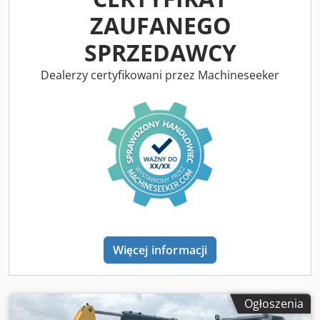
maszyn dostępnych do wynajmu, dlatego podane godziny
ZAUFANEGO
pracy mogą się różnić. Cedpfozk Afnsx Ab Ajha Lokalizacja:
Meckenheim
SPRZEDAWCY
Dealerzy certyfikowani przez Machineseeker
Więcej informacji
Ogłoszenia