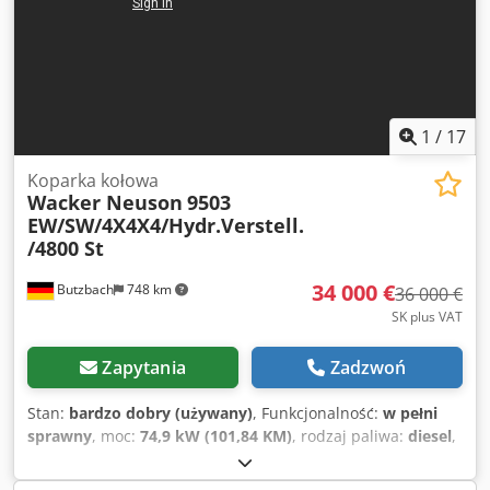
1
/
17
Koparka kołowa
Wacker Neuson
9503
EW/SW/4X4X4/Hydr.Verstell.
/4800 St
34 000 €
Butzbach
748 km
36 000 €
SK plus VAT
Zapytania
Zadzwoń
Stan:
bardzo dobry (używany)
, Funkcjonalność:
w pełni
sprawny
, moc:
74,9 kW (101,84 KM)
, rodzaj paliwa:
diesel
,
masa całkowita:
10 500 kg
, masa eksploatacyjna:
10 500 kg
,
pierwsza rejestracja:
01/2009
, Rok budowy:
2009
, godziny