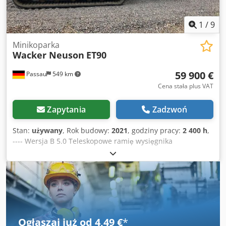
1
/
9
Minikoparka
Wacker Neuson
ET90
59 900 €
Passau
549 km
Cena stała plus VAT
Zapytania
Zadzwoń
Stan:
używany
, Rok budowy:
2021
, godziny pracy:
2 400 h
,
---- Wersja B 5.0 Teleskopowe ramię wysięgnika
Automatyczna klimatyzacja Gumowe gąsienice Chedpfx
Abozp T S Ne Asa Lemiesz do wyrównywania terenu Pompa
do tankowania paliwa Trzeci obwód hydrauliczny W
zestawie: system pochylania łyżki HS08 bez zaczepu W
zestawie: używany zestaw łyżek, dostępność w zależności
od stanu Lokalizacja: Andernach
Ogłaszaj już od 4,49 €
*