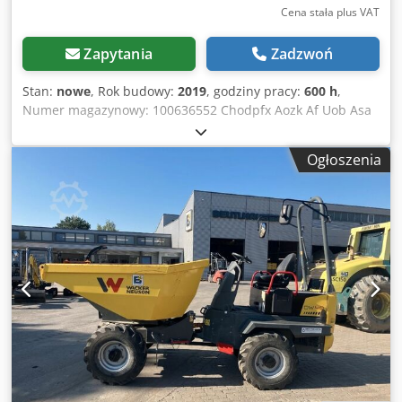
Cena stała plus VAT
Zapytania
Zadzwoń
Stan:
nowe
, Rok budowy:
2019
, godziny pracy:
600 h
,
Numer magazynowy: 100636552 Chodpfx Aozk Af Uob Asa
Wymiary do transportu (długość x szerokość x wysokość): 0
x 0 x 0 ---- Lokalizacja: Drezno
Ogłoszenia