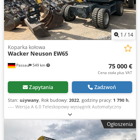
1
/
14
Koparka kołowa
Wacker Neuson
EW65
75 000 €
Passau
549 km
Cena stała plus VAT
Zapytania
Zadzwoń
Stan:
używany
, Rok budowy:
2022
, godziny pracy:
1 790 h
,
---- Wersja A 6.0 Teleskopowy wysięgnik Automatyczny
system sterowania Kamera cofania Trzeci obwód
hydrauliczny Radio Chsdpfx Abjznhv Te Aea W zestawie:
Ogłoszenia
MS03 – mechanizm obrotu wysięgnika