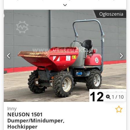
Csdpezml N Ijfx Ab Asha ---- Wersja A 1.0 Wyładowcza
skrzynia z obrotowym mechanizmem wywrotu Prędkość
Ogłoszenia
jazdy: 25 km/h
1
/
10
Inny
NEUSON
1501
Dumper/Minidumper,
Hochkipper