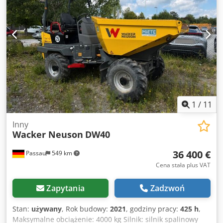
1
/
11
Inny
Wacker Neuson
DW40
36 400 €
Passau
549 km
Cena stała plus VAT
Zapytania
Zadzwoń
Stan:
używany
, Rok budowy:
2021
, godziny pracy:
425 h
,
Maksymalne obciążenie: 4000 kg Silnik: silnik spalinowy