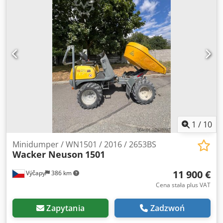
1
/
10
Minidumper / WN1501 / 2016 / 2653BS
Wacker Neuson
1501
11 900 €
Výčapy
386 km
Cena stała plus VAT
Zapytania
Zadzwoń