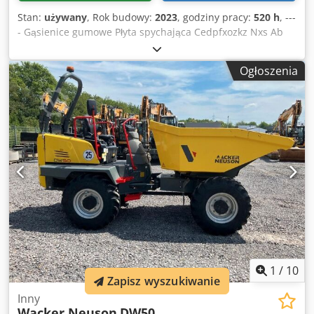
Stan:
używany
, Rok budowy:
2023
, godziny pracy:
520 h
, ---
- Gąsienice gumowe Płyta spychająca Cedpfxozkz Nxs Ab
Asha W zestawie: szybkozłącze Powertilt HS03 z zaczepem
Lokalizacja: Norymberga
Ogłoszenia
1
/
10
Zapisz wyszukiwanie
Inny
Wacker Neuson
DW50