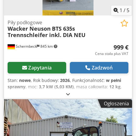
1
/
5
Piły podłogowe
Wacker Neuson
BTS 635s
Trennschleifer inkl. DIA NEU
999 €
Schermbeck
845 km
Cena stała plus VAT
Zapytania
Zadzwoń
Stan:
nowe
, Rok budowy:
2026
, Funkcjonalność:
w pełni
sprawny
, moc:
3,7 kW (5,03 KM)
, masa całkowita:
12 kg
,
Wacker Neuson BTS 635s Przecinarka do betonu z tarczą
350 mm NOWA Wacker Neuson BTS 635s Przecinarka do
Ogłoszenia
szczelin / przecinarka – NOWA | Głębokość cięcia 128 mm
| Tarcza 350 mm | Silnik dwusuwowy Numer katalogowy:
5100005408 Dane techniczne: Producent: Wacker Neuson
Model: BTS 635s Stan: NOWY Waga robocza: 11,6 kg
Średnica tarczy: 350 mm Otwór tarczy: 25,4 mm Maks.