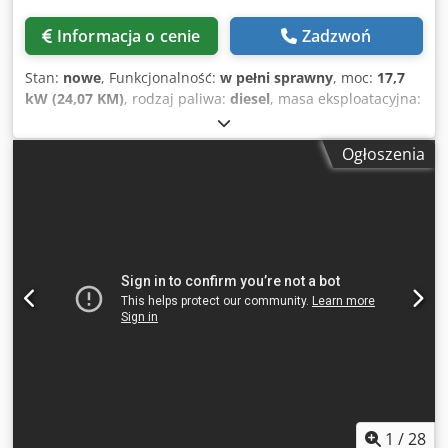
Chjdpszrtnpefx Ab Aja Najważniejsze cechy i wyposażenie:
- Edycja Advanced – wysokiej jakości wyposażenie
Informacja o cenie
Zadzwoń
komfortowe i bezpieczeństwa - Wydajny silnik Perkins –
solidny i efektywny - Pełna kabina 2-drzwiowa –
Stan:
nowe
, Funkcjonalność:
w pełni sprawny
, moc:
17,7
ergonomiczna, chroniąca przed warunkami
kW (24,07 KM)
, rodzaj paliwa:
diesel
, masa eksploatacyjna:
atmosferycznymi - Odchylana kabina oraz optymalny
1 456 kg
, Rok budowy:
2026
, Wacker Neuson RTD-SC4
dostęp serwisowy - Hydrauliczne szybkozłącze – szybka
walec do wykopów – NOWY | Sterowanie zdalne SC4 |
wymiana osprzętu - 3. komfortowy obwód sterowania –
Ogłoszenia
Masa robocza 1 456 kg | Silnik Diesla Kohler | Opcjonalny
idealny do obsługi osprzętu - Gniazdo elektryczne z
system zagęszczania Compatec | Maksymalne
przodu, obsługiwane joystickiem - Oświetlenie według
bezpieczeństwo i wydajność Numer artykułu: 5100083007
StVZO – dopuszczona do ruchu drogowego - Reflektory
Dane techniczne: Producent: Wacker Neuson Model: RTD-
robocze z przodu i z tyłu - Wacker Neuson WeCare – do 36
SC4 (do wyboru z systemem zagęszczania Compatec lub
miesięcy bez zmartwień przy zachowaniu interwałów
bez) Cjdpfx Aozrtlheb Aeha Stan: NOWY Masa robocza: 1
serwisowych (Zgodnie z warunkami Wacker Neuson SE)
456 kg Szerokość robocza: 820 mm Prędkość jazdy: 1,3–2,7
Wyposażenie dodatkowe: - Balast i ciężar żeliwny z tyłu -
km/h Częstotliwość wibracji (poziom I): 42 Hz Silnik: Diesel
Urządzenie do samowyciągania - Widły paletowe 1.200 mm
Kohler KDW1003 Moc silnika: 17,7 kW (ok. 19,8 KM)
- Łyżka do ziemi RZ 1450 mm (0,56 m³) Obszary
Prędkość nominalna: 3 000 obr./min Zbiornik paliwa: 35,8 l
zastosowań: ✓ Ogrodnictwo i architektura krajobrazu ✓
Zużycie paliwa: ok. 2,7 l/h Poziom hałasu: 109 dB(A) Zasięg
Budowa światłowodów i kabli ✓ Rolnictwo ✓ Technika
sterowania zdalnego: maks. 20 m Czas pracy pilota: do 12
komunalna ✓ Przedsiębiorstwa budowlane i roboty ziemne
h Typ baterii pilota: Ni MH 7,2 V / 2 000 mAh Najważniejsze
✓ Przeładunek materiałów i zarządzanie gospodarstwem
cechy i wyposażenie: - Zdalne sterowanie SC4 z
1
/
28
Lokalizacja: magazyn D-46514 Schermbeck (NRW) –