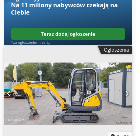
Na
11 miliony nabywców
czekają na
Ciebie
Teraz dodaj ogłoszenie
*za ogłoszenie/miesiąc
Ogłoszenia