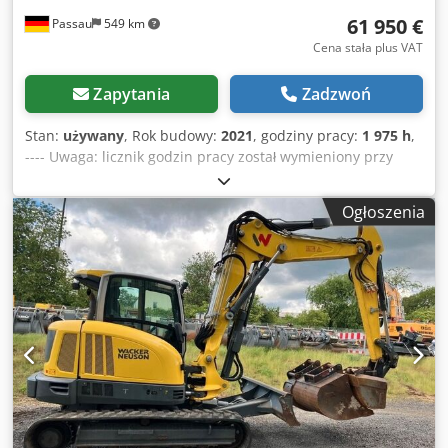
61 950 €
Passau
549 km
Cena stała plus VAT
Zapytania
Zadzwoń
Stan:
używany
, Rok budowy:
2021
, godziny pracy:
1 975 h
,
---- Uwaga: licznik godzin pracy został wymieniony przy
stanie 1686 godzin!! Aktualna liczba godzin pracy według
wyświetlacza: 288 godzin. Całkowita liczba godzin pracy:
Ogłoszenia
ok. 1975. Wersja B 5.0 Gumowe gąsienice Trzeci obwód
hydrauliczny Automatyczna klimatyzacja Radio Wraz z
szybkozłączem HS03 Codpfxjzrrpfe Ab Ajha Lokalizacja:
Aachen