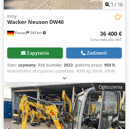
1
/
10
Inny
Wacker Neuson
DW40
36 400 €
Passau
549 km
Cena stała plus VAT
Zapytania
Zadzwoń
Stan:
używany
, Rok budowy:
2022
, godziny pracy:
950 h
,
Maksymalne obciążenie użyteczne: 4000 kg Silnik: silnik
spalinowy ---- Wersja A 1.0 Wyładowcza skrzynia z
obrotowym mechanizmem przechylania Prędkość jazdy: 25
Ogłoszenia
km/h Codpfxozk Abis Ab Aeha Lokalizacja: Würzburg