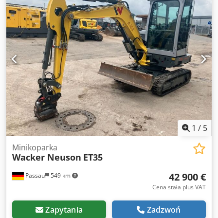
1
/
5
Minikoparka
Wacker Neuson
ET35
42 900 €
Passau
549 km
Cena stała plus VAT
Zapytania
Zadzwoń