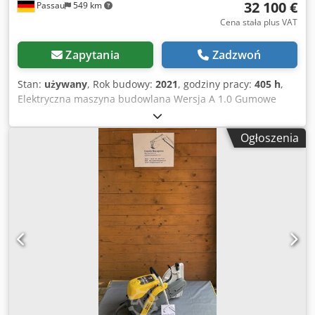
32 100 €
Passau
549 km
Cena stała plus VAT
Zapytania
Zadzwoń
Stan:
używany
, Rok budowy:
2021
, godziny pracy:
405 h
,
Elektryczna maszyna budowlana Wersja A 1.0 Gumowe
gąsienice Płyta spychająca W zestawie: szybkozłącze HS03
Jednoczęściowe ramię Cjdpfx Aoznhvmeb Ajha
Ogłoszenia