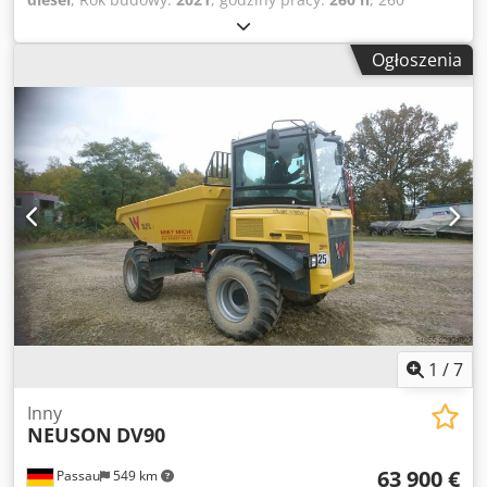
motogodzin – Koparka gąsienicowa 3972 KG – System
szybkiej wymiany – Funkcje dodatkowe – 2 łyżki – Silnik 18,2
Ogłoszenia
kW – Lemiesz do niwelacji – = Dalsze informacje = Rok
produkcji: 2021 Rok modelu: 2021 Przeznaczenie:
Budownictwo Napęd: Gąsienice Csdpfsy Hpkljx Ab Ajha
Masa własna: 3 972 kg Certyfikat CE: tak Aby uzyskać więcej
informacji, prosimy o kontakt z Miguelem Cubas. =
Informacje o firmie = Znajdujemy się między Antwerpią a
Brukselą przy autostradzie A12, w pobliżu portu w
Antwerpii. Godziny otwarcia: od poniedziałku do piątku w
godzinach od 8:30 do 19:00.
1
/
7
Inny
NEUSON
DV90
63 900 €
Passau
549 km