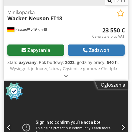
1
/
11
Minikoparka
Wacker Neuson
ET18
23 550 €
Passau
549 km
Cena stała plus VAT
Zapytania
Zadzwoń
Stan:
używany
, Rok budowy:
2022
, godziny pracy:
640 h
, ---
- Wysięgnik jednoczęściowy Gąsienice gumowe Chsdpfx
Abjzn Ha Ro Aea Lemiesz spychowy W zestawie
szybkozłącze MS01 Lokalizacja: Aachen
Ogłoszenia