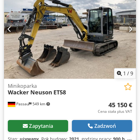
1
/
9
Minikoparka
Wacker Neuson
ET58
45 150 €
Passau
549 km
Cena stała plus VAT
Zapytania
Zadzwoń
Stan:
używany
, Rok budowy:
2021
, godziny pracy:
900 h
, ---