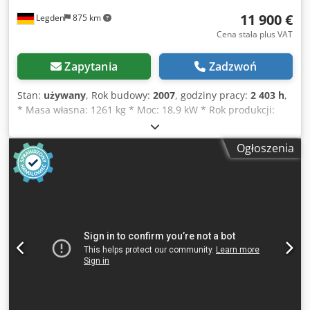
11 900 €
Legden
875 km
Cena stała plus VAT
Zapytania
Zadzwoń
Stan:
używany
, Rok budowy:
2007
, godziny pracy:
2 403 h
,
* Masa własna: 1261 kg * Moc: 18,9 kW * Rok produkcji:
2007 -----Numer pojazdu w bazie danych: 12349
Zastrzegamy sobie prawo do błędów i wcześniejszej
Ogłoszenia
sprzedaży. Codszq Nw Dopfx Ab Aoha