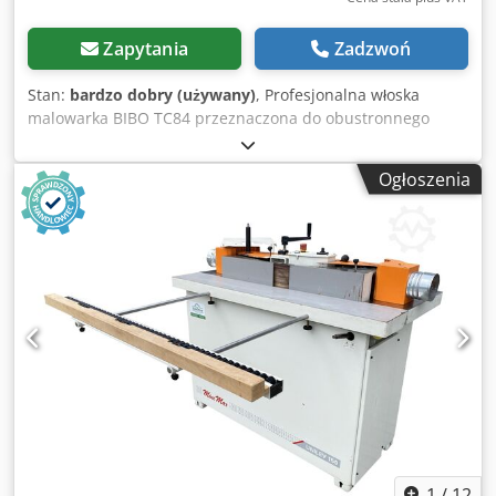
Zapytania
Zadzwoń
Stan:
bardzo dobry (używany)
, Profesjonalna włoska
malowarka BIBO TC84 przeznaczona do obustronnego
malowania oraz wykańczania obrzeży skóry. Maszyna
znajduje zastosowanie przy produkcji pasków, pasów,
Ogłoszenia
toreb, portfeli oraz innych wyrobów kaletniczych
wymagających estetycznego wykończenia krawędzi.
Urządzenie umożliwia równomierne nanoszenie farby na
obrzeża materiału, znacząco przyspieszając proces
produkcyjny i zapewniając wysoką powtarzalność
wykonania. Dane techniczne: Chjdpszgvfyefx Ad Nsa
Producent: BIBO Model: TC84 Kraj produkcji: Włochy
Zasilanie: 380 V 50 Hz Obustronne malowanie obrzeży
Regulacja parametrów pracy Regulowana prowadnica
materiału Stabilna konstrukcja stalowa Szafka / podstawa
w komplecie Zastosowanie: paski skórzane pasy torebki
portfele galanteria skórzana wyroby kaletnicze Stan:
Maszyna używana. Stan wizualny widoczny na zdjęciach.
1
/
12