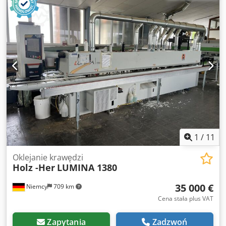
Pro Face Nesting Chłodzenie/antystatyczne natryskiwanie -
airtronic Natrysk ochronny na krawędź Riepe wraz ze
zbiornikiem wymiennym Grubość elementu 8 - 60 mm
mechaniczne mocowanie krawędzi Odsysacz: 140 mm
Wymiary: długość z wysięgnikiem: 4984 mm głębokość z
talerzem rolkowym: 1425 mm maks. wysokość: 1618 mm
Wysokość stołu roboczego: 888 mm Waga: 1400 kg Miejsce
składowania: Nattheim Chodsxyiilopfx Ad Noa
1
/
11
Oklejanie krawędzi
Holz -Her
LUMINA 1380
35 000 €
Niemcy
709 km
Cena stała plus VAT
Zapytania
Zadzwoń