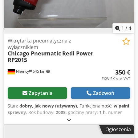
tworzenia zaokrągleń i kopiowania narożników, sterowany
w zależności od zadania, z pakietem do optymalizacji cięcia
W zestawie: nóż do obróbki zaokrągleń z pakietem do
optymalizacji cięcia W zestawie: nóż do obróbki
powierzchni W zestawie: agregat do wykonywania rowków
1
/
4
W zestawie: agregat do obróbki krawędzi W zestawie:
jednostka natryskowa Dostępność: w krótkim terminie
Wkrętarka pneumatyczna z
Miejsce magazynowania: Flörsheim
wyłącznikiem
Chicago Pneumatic
Redi Power
RP2015
350 €
Niemcy
645 km
EXW SK plus VAT
Zapytania
Zadzwoń
Stan:
dobry, jak nowy (używany)
, Funkcjonalność:
w pełni
sprawny
, Rok budowy:
2008
, godziny pracy:
1 h
, numer
maszyny/pojazdu:
6151922015
, Z naszego inwentarza
narzędzi demonstracyjnych, przetestowanych i w pełni
Ogłoszenia
funkcjonalnych: Używany pistolet pneumatyczny Chicago