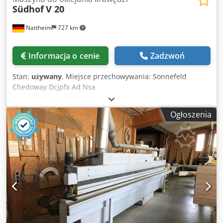
Südhof
V 20
Nattheim
727 km
Informacja o cenie
Zadzwoń
Stan:
używany
, Miejsce przechowywania: Sonnefeld
Chedoway Dcjpfx Ad Nsa
Ogłoszenia