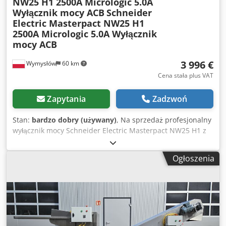
NW25 H1 2500A Micrologic 5.0A
Wyłącznik mocy ACB
Schneider
Electric Masterpact NW25 H1
2500A Micrologic 5.0A Wyłącznik
mocy ACB
3 996 €
Wymysłów
60 km
Cena stała plus VAT
Zapytania
Zadzwoń
Stan:
bardzo dobry (używany)
, Na sprzedaż profesjonalny
wyłącznik mocy Schneider Electric Masterpact NW25 H1 z
jednostką zabezpieczeniową Micrologic 5.0 A. Urządzenie
stosowane w przemysłowych systemach dystrybucji energii
Ogłoszenia
elektrycznej – w rozdzielniach niskiego napięcia, zakładach
produkcyjnych, halach przemysłowych oraz instalacjach
energetycznych. Wyłączniki z serii Masterpact NW są
przeznaczone do pracy w wymagających warunkach
przemysłowych i zapewniają niezawodną ochronę instalacji
przed przeciążeniem oraz zwarciem. Urządzenie w bardzo
dobrym stanie wizualnym i technicznym – dokładny stan