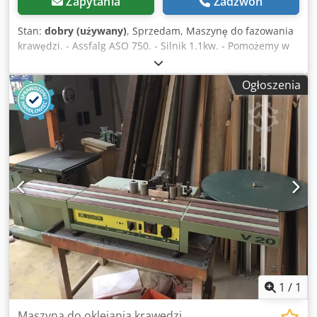
Zapytania
Zadzwoń
Stan:
dobry (używany)
, Sprzedam, Maszynę do fazowania
krawędzi. - Assfalg ASO 750. - Silnik 1.1kw. - Pomożemy w
zorganizowaniu dla ciebie opłacalną firmę spedycyjną lub
kuriera. Chedpev T Ttfjfx Ad Nja
Ogłoszenia
1
/
1
Maszyna do oklejania krawędzi