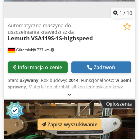
1
/
10
Automatyczna maszyna do
uszczelniania krawędzi szkła
Lemuth
VSA119S-1S-highspeed
Gütersloh
737 km
Informacja o cenie
Zadzwoń
Stan:
używany
, Rok budowy:
2014
, Funkcjonalność:
w pełni
sprawny
, Materiał do obróbki: silikon jednoskładnikowy
Silikon jednoskładnikowy do uszczelniania szyb. Aplikacja
silikonu: uszczelnienie szyby, nanoszenie wzdłuż krawędzi
Ogłoszenia
szyby/profilu. Pozycja obróbki: pionowe prowadzenie i
obróbka elementu. Codsznbv Topfx Ad Neha
Zapisz wyszukiwanie