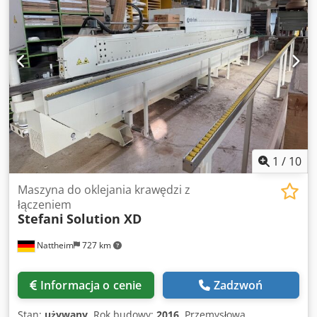
1
/
10
Maszyna do oklejania krawędzi z
łączeniem
Stefani
Solution XD
Nattheim
727 km
Informacja o cenie
Zadzwoń
Stan:
używany
, Rok budowy:
2016
, Przemysłowa,