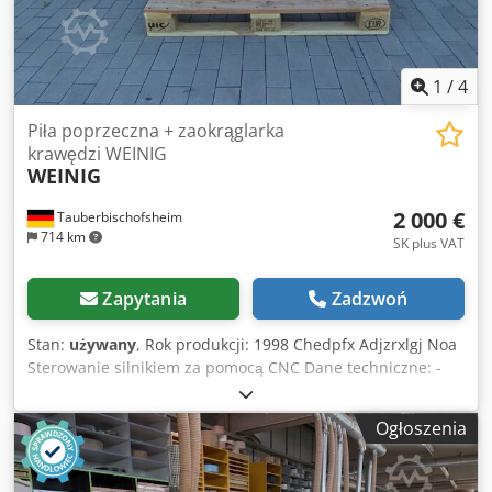
1
/
4
Piła poprzeczna + zaokrąglarka
krawędzi WEINIG
WEINIG
2 000 €
Tauberbischofsheim
714 km
SK plus VAT
Zapytania
Zadzwoń
Stan:
używany
, Rok produkcji: 1998 Chedpfx Adjzrxlgj Noa
Sterowanie silnikiem za pomocą CNC Dane techniczne: -
Ilość: 2
Ogłoszenia