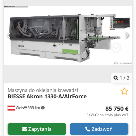
Pneumatic Redi Power RP2015 ze sprzęgłem wyłączającym
ze startem przyciskiem Wyjście: sześciokątne 1/4" F
moment obrotowy: 2,0 do 5,5 Nm Prędkość biegu jałowego:
1470 min-1 Długość: 220 mm Cjdpev Im Ncjfx Ad Njha
Waga: 1,0 kg Inne narzędzia do produkcji przemysłowej i
utrzymania ruchu na zapytanie.
1
/
2
Maszyna do oklejania krawędzi
BIESSE
Akron 1330-A/AirForce
85 750 €
Wels
555 km
EXW Cena stała plus VAT
Zapytania
Zadzwoń