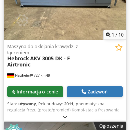
ruchu przeciwbieżnym 1 jednostka w ruchu
synchronicznym Droga zanurzeniowa 5 mm z
Codevvkfdspfx Ad Njha
1
/
10
Maszyna do oklejania krawędzi z
łączeniem
Hebrock
AKV 3005 DK - F
Airtronic
Nattheim
727 km
Informacja o cenie
Zadzwoń
Stan:
używany
, Rok budowy:
2011
, pneumatyczna
regulacja frezu (prosto/promień) Kombi-stacja frezowania
R=2 Frez do zaokrąglania narożników R= 2 do 40 mm Frez
do łączenia do 40 mm Skrobak płaski Skrobak profilowy R =
Ogłoszenia
2 Krótkie elementy sterowanie PLC z panelem dotykowym