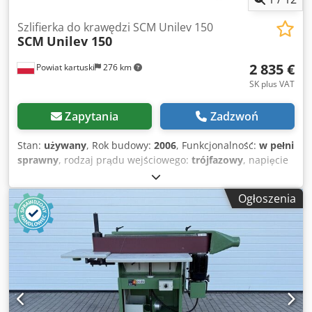
Szlifierka do krawędzi SCM Unilev 150
SCM
Unilev 150
2 835 €
Powiat kartuski
276 km
SK plus VAT
Zapytania
Zadzwoń
Stan:
używany
, Rok budowy:
2006
, Funkcjonalność:
w pełni
sprawny
, rodzaj prądu wejściowego:
trójfazowy
, napięcie
wejściowe:
400 V
, wysokość szlifowania:
150 mm
,
częstotliwość wejściowa:
50 Hz
, - Rok produkcji 2006 - na
Ogłoszenia
magazynie - po przeglądzie technicznym - CE PARAMETRY
TECHNICZNE: - wysokość robocza - 150 mm - wymiary
taśmy szlifującej 150 x 2150 mm - dwie prędkości taśmy
szlifującej - blaty o wymiarach 22 x 144 cm - oba blaty
regulowane pod kątem w zakresie 0-30 stopni - moc silnika
- 3,5kw /4,5 HP - pneumatyczne napinanie i oscylacja pasa
- regulowany trzewik do szlifowania forniru z jednej strony
i " plecy" 15x75 cm z drugiej - przystawka, kątomierz do