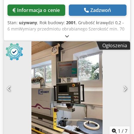
śrub (wraz z licznikiem godzin pracy) z centralnym
przyłączem do odsysania (2x Ø 200 mm) ze zintegrowanym
Informacja o cenie
Zadzwoń
pojemnikiem na wióry na końcu maszyny (gdy instalacja
jednostki skrobaka promieniowego) Sterowanie PPC 231 -
Stan:
używany
, Rok budowy:
2001
, Grubość krawędzi 0,2 -
Power PC do wydajnej instalacji i konwersji - 15-calowy
6 mmWymiary przedmiotu obrabianego Szerokość min. 70
ekran SVGA z ekranem dotykowym - Karta pamięci CF 128
mmWysokość min. / maks. 8 / 42 mmDługość min. 150 mm
MB - Złącze USB na pokładzie - Połączenie sieciowe
(krawędzie paska)Prędkość posuwu: 12 m/minWałek do
Ethernet - Złącze klawiatury na pokładzie - Interfejs
Ogłoszenia
nakładania klejuWymiary maszyny dł. x szer. x wys. = 3500
użytkownika podobny do systemu Windows - wszystkie
x 900 - 1300 x 1250 mmWaga: ok. 1130 kgWartość
informacje w postaci zwykłego tekstu i/lub grafiki -
przyłącza: ok. 6,0 kW, 400 V, 50 Hz Wyposażenie: -
obrotowy i odchylany panel sterowania na wysokości oczu -
Podwójny górny docisk z ręczną regulacją wysokości -
Pyłoszczelna klawiatura membranowa z przyciskami
automat. Magazynek do krawędzi rolkowych do 800 mm
funkcyjnymi - Wyświetlacz LED do wstępnego wyboru
DM- zbiornik szybkonagrzewający z wałkiem aplikującym w
urządzenia - Lista programów z nazwami i numerami
kierunku równoległym i przeciwbieżnym- pneumatyczne
programów - Obszerna pamięć programów - Indywidualny
włączanie i wyłączanie wszystkich zespołów roboczych-
wybór jednostek z funkcjami jako podstawowe opcje
pneum. Nożyce do cięcia krawędzi pasów do 3 mm -
ustawień dla punktów zadanych, punktów trasy i korekt
ręcznie regulowana liniał posuwu - podwójna piła
narzędzi, a także stałych punktów trasy - Centralne i
skracająca2 silniki HF 0,2 kW, 12.000 n2 automatyczne.
przejrzyste procesy ustawiania jednostek i ustawień ich osi
Pozycje = 0 + 3 stopnie - Jednostka frezująca/frezująca na
poprzez precyzyjną regulację (w zależności od
równo z 2 silnikami HF 0,43 kW, 12 000 nDwustronne
wyposażenia) - Wyświetlanie interwałów dla najkrótszej
skanowanie z 2 głowicami skrawającymi HF - Skrobak
1
/
7
odległości obrabianego przedmiotu - Zintegrowane