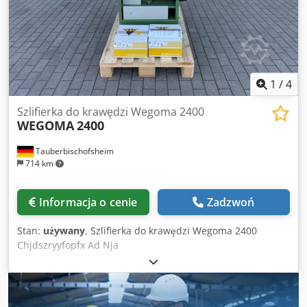
szlifowania pod kątem - dodatkowy stół do szlifowania
profilowego - króciec odciągowy - fi 140 mm - wymiary
gabarytowe 144 x 71 x 130 cm ( dł. x szer. x wys. )
Chedszinpcopfx Ad Nsa - waga - ok. 450 kg
1
/
4
Szlifierka do krawędzi Wegoma 2400
WEGOMA
2400
Tauberbischofsheim
714 km
Informacja o cenie
Zadzwoń
Stan:
używany
, Szlifierka do krawędzi Wegoma 2400
Chjdszryyfopfx Ad Nja