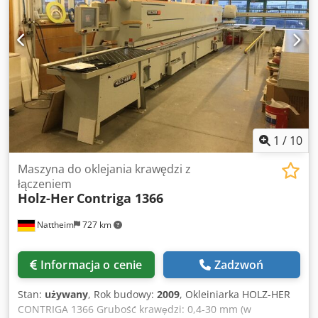
Kopiowanie naroży Skrobak płaski Jednostka polerująca
Wymiary maszyny: 7450 x 1220 x 2400 mm Waga: 3000 kg
Chedovvkd Tspfx Ad Nja Miejsce przechowywania:
Nattheim
1
/
10
Maszyna do oklejania krawędzi z
łączeniem
Holz-Her
Contriga 1366
Nattheim
727 km
Informacja o cenie
Zadzwoń
Stan:
używany
, Rok budowy:
2009
, Okleiniarka HOLZ-HER
CONTRIGA 1366 Grubość krawędzi: 0,4-30 mm (w