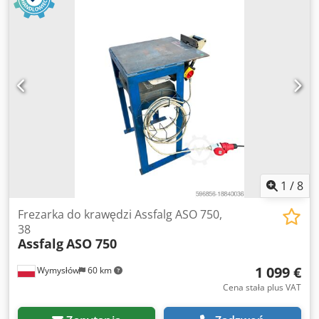
1
/
8
Frezarka do krawędzi Assfalg ASO 750,
38
Assfalg
ASO 750
1 099 €
Wymysłów
60 km
Cena stała plus VAT