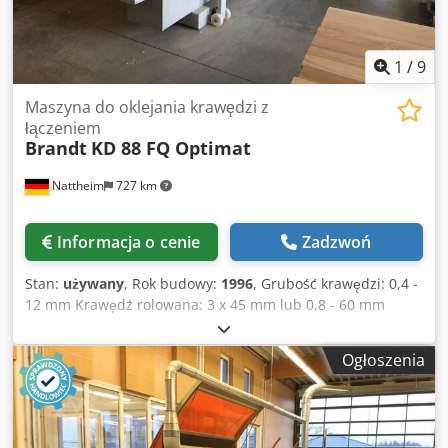
1
/
9
Maszyna do oklejania krawędzi z
łączeniem
Brandt
KD 88 FQ Optimat
Nattheim
727 km
Informacja o cenie
Zadzwoń
Stan:
używany
, Rok budowy:
1996
, Grubość krawędzi: 0,4 -
12 mm Krawędź rolowana: 3 x 45 mm lub 0,8 - 60 mm
Szerokość przedmiotu obrabianego min.: 65 mm Długość
przedmiotu obrabianego min.: 160 mm Grubość
Ogłoszenia
przedmiotu obrabianego: 10 - 55 mm Posuw: 13 m/min
Frezowanie wstępne (łączenie) Pojemnik na klej Klej
Quickmelt Klejenie części Przycinanie Frezowanie na równo
Frezowanie fazowania Frezowanie promieniowe