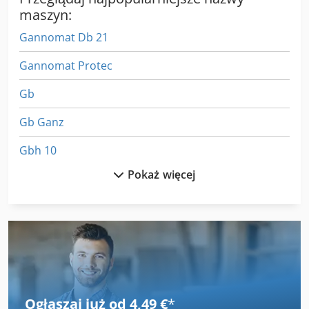
maszyn:
Gannomat Db 21
Gannomat Protec
Gb
Gb Ganz
Gbh 10
Pokaż więcej
Gbh 10 Dc
Giben
Giben Smart 65
Gniazda I Pin Maszyny
Grass Bbm St
Ogłaszaj już od 4,49 €
*