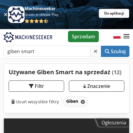
Machineseeker
Do aplikacji
Gratis w sklepie Play
Sprzedam
Szukaj
Używane Giben Smart na sprzedaż
(12)
Filtr
Znaczenie
Giben
Usuń wszystkie filtry
Ogłoszenia