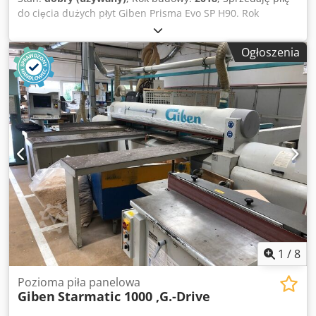
do cięcia dużych płyt Giben Prisma Evo SP H90. Rok
produkcji 2018. Djdpfozp R Smsx Agtowa Powierzchnia
cięcia 3800x3800 mm. Wysokość cięcia 90 mm. Silnik
Ogłoszenia
główny 7,5 kW. Silnik do wstępnego nacinania 2,2 kW.
Wymiary całkowite: szerokość 6500 mm x głębokość 7700
mm. Chwytak z pneumatyczną regulacją. Boczne rolki
pozycjonujące, regulowane od góry. Pneumatyczny docisk.
Oprogramowanie optymalizacyjne w zestawie. Drukarka
etykiet z oprogramowaniem w zestawie. Stan bardzo
dobry. Dostępna od ręki.
1
/
8
Pozioma piła panelowa
Giben
Starmatic 1000 ,G.-Drive