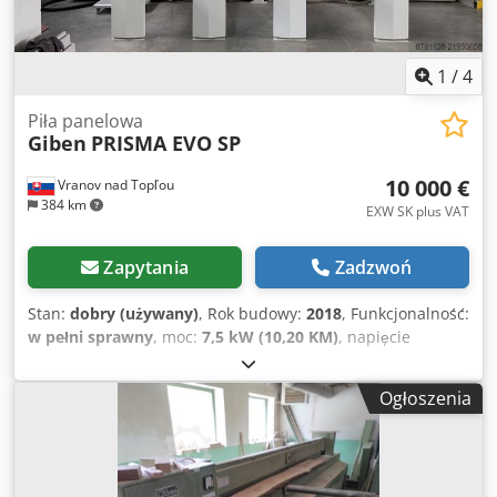
1
/
4
Piła panelowa
Giben
PRISMA EVO SP
10 000 €
Vranov nad Topľou
384 km
EXW SK plus VAT
Zapytania
Zadzwoń
Stan:
dobry (używany)
, Rok budowy:
2018
, Funkcjonalność:
w pełni sprawny
, moc:
7,5 kW (10,20 KM)
, napięcie
wejściowe:
400 V
, częstotliwość wejściowa:
50 Hz
, średnica
tarczy piły:
380 mm
, Wyposażenie:
dokumentacja /
Ogłoszenia
instrukcja obsługi
, Liczba tulei zaciskowych: 6 Długość
cięcia: 3800 mm Dwedpfxoy S Rhcs Agtea Maks. wysunięcie
piły: 90 mm Stoły powietrzne: 4x Funkcje takie jak „post-
forming” dla jednego panelu lub stosu oklejonych paneli,