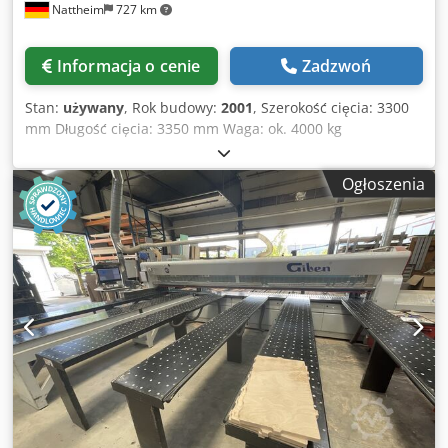
Nattheim
727 km
Informacja o cenie
Zadzwoń
Stan:
używany
, Rok budowy:
2001
, Szerokość cięcia: 3300
mm Długość cięcia: 3350 mm Waga: ok. 4000 kg
Wystawanie brzeszczotu piły: 100-(115) mm Wózek piły:
Prędkość posuwu: 1%100-(1%130) m/min. Prędkość
Ogłoszenia
powrotna: 100-(130) m/min. Główna tarcza piły: 400-(430)
mm Silnik: 7,5 - (11-13,2) kW Jednostka podcinająca: 215
mm Silnik: 2,2 kW Suwak: Szybki posuw: 1% 60 m/min.
Powrót: 60 m/min. Ekstrakcja: Prędkość powietrza: 30%35
m/sek. Dysza ssąca: 200 mm / 115 mm Sprężone powietrze:
Ciśnienie: 5%6 barów Zużycie: 20%30 l/min. Dodsvvkqgepfx
Agtjwa Miejsce przechowywania: Nattheim