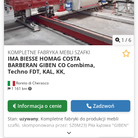
1
/
6
KOMPLETNE FABRYKA MEBLI SZAFKI
IMA BIESSE HOMAG COSTA
BARBERAN GIBEN CO
Combima,
Techno FDT, KAL, KK,
Roreto di Cherasco
1 161 km
Informacja o cenie
Zadzwoń
Stan:
używany
, Kompletne fabryki do produkcji mebli
szafki, skomponowana przez: SZ0M23) Piła kątowa "GIBEN"
Wskazówka 17 (5600 x 2700 mm) z "SIRIO" automatycznego