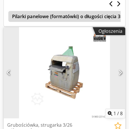
Konstrukcja maszyny żeliwna
p
Pilarki panelowe (formatówki) o długości cięcia 30
Ogłoszenia
1
/
8
Grubościówka, strugarka 3/26