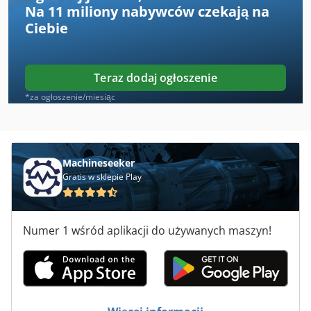
Na
11 miliony nabywców
czekają na
Kity 639
Ciebie
Maszyna Cnc Do Drewna
Maszyna Do Gięcia
Teraz dodaj ogłoszenie
Maszyna Do Gięcia Obrotowe
*za ogłoszenie/miesiąc
Maszyna Do Gięcia Pierścień
Maszyna Do Spawania Geberit
Machineseeker
Gratis w sklepie Play
Maszyny Do Drewna
Maszyny Do Gięcia
Numer 1 wśród aplikacji do używanych maszyn!
Maszyny Do Obróbki Drewna
Maszyny Do Powlekania
Maszyny Do Wycinania