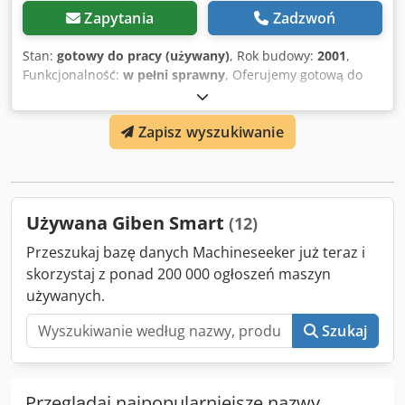
odkrawania "OGAM + SALVADOR" SZ0M07) drewniane
Zapytania
Zadzwoń
listwy materiałów i układania linii "SALVADOR + SACOT"
SZ0M08) drewniane listwy materiałów i układania L [...]
Stan:
gotowy do pracy (używany)
, Rok budowy:
2001
,
Funkcjonalność:
w pełni sprawny
, Oferujemy gotową do
użycia piłę taśmową do płyt Giben KG.8250, rok produkcji
2001. Producent: Giben Model: KG.8250 Rok produkcji:
Zapisz wyszukiwanie
2001 Stan: gotowy do użycia Kategoria ID: 1426
Dwedpfxjzaiwds Agtoa Typ ID: 844 Typ maszyny: piła
taśmowa do płyt W razie pytań lub potrzeby uzyskania
dodatkowych informacji, prosimy o kontakt telefoniczny lub
wiadomość.
Używana Giben Smart
(12)
Przeszukaj bazę danych Machineseeker już teraz i
skorzystaj z ponad 200 000 ogłoszeń maszyn
używanych.
Szukaj
Przeglądaj najpopularniejsze nazwy