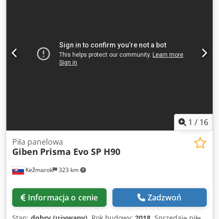
1
/
16
Piła panelowa
Giben
Prisma Evo SP H90
Kežmarok
323 km
Informacja o cenie
Zadzwoń
Stan:
dobry (używany)
, Rok budowy:
2018
, Sprzedaję piłę