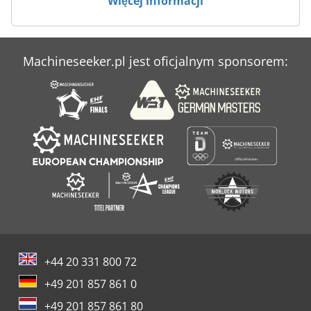
Więcej informacji
Narzędzie Do Gięcia
Prasy Do Gięcia
Machineseeker.pl jest oficjalnym sponsorem:
Steko Prasa Do Forniru
System Gaz Drzewny
+44 20 331 800 72
+49 201 857 861 0
+49 201 857 861 80