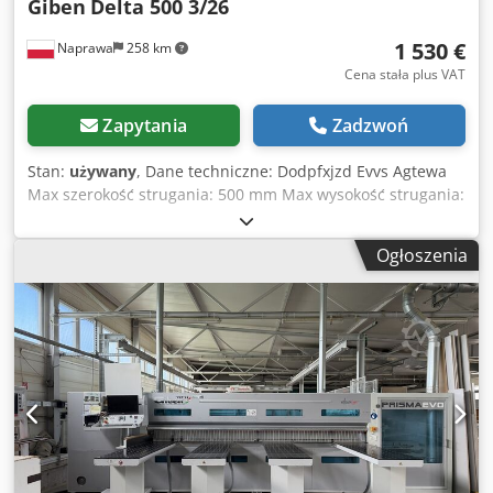
Giben
Delta 500 3/26
1 530 €
Naprawa
258 km
Cena stała plus VAT
Zapytania
Zadzwoń
Stan:
używany
, Dane techniczne: Dodpfxjzd Evvs Agtewa
Max szerokość strugania: 500 mm Max wysokość strugania:
250 mm Średnica wału nożowego: 110 mm Ilość noży: 3 2
prędkości posuwu Podnoszenie ręczne Zasilanie: 380 V
Ogłoszenia
Moc silnika: 4 kW Wymiary całkowite: Długość: 1000 mm
Szerokość: 1100 mm Wysokość: 1400 mm