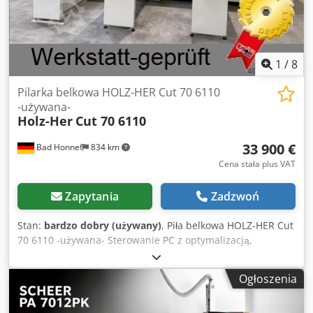
1
/
8
Pilarka belkowa HOLZ-HER Cut 70 6110
-używana-
Holz-Her
Cut 70 6110
33 900 €
Bad Honnef
834 km
Cena stała plus VAT
Zapytania
Zadzwoń
Stan:
bardzo dobry (używany)
, Piła belkowa HOLZ-HER Cut
70 6110 -używana- Sterowanie PC z optymalizacją,
podcinak, automatyczne rozpoznawanie długości cięcia,
urządzenie dociskowe boczne, stoliki z poduszką
Ogłoszenia
powietrzną, płynna regulacja posuwu wózka piły, ekran
dotykowy, drukarka do etykiet ----- Dane techniczne -----