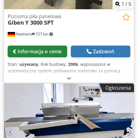
1
/
5
Pozioma piła panelowa
Giben
Y 3000 SPT
Nattheim
727 km
Informacja o cenie
Zadzwoń
Stan:
używany
, Rok budowy:
2006
, wyposażona w
automatyczny system podawania materiału za pomocą
podnoszonego stołu z 4 precyzyjnymi śrubami, dzięki
czemu stos materiału jest zawsze równomiernie
Ogłoszenia
utrzymywany na właściwej wysokości. Wyposażona w 4
napędzane grupy rolek. Wymiary podnoszonego stołu:
6000 x 2200 mm Strona podawania materiału: z boku, po
lewej stronie (z perspektywy operatora) Maksymalna
wysokość stosu: 450 mm Wysokość podnoszonego stołu w
dolnej pozycji: do ustalenia Prędkość ruchu w górę i w dół:
0,7 m/min. Napęd podnoszonego stołu: 3 kW Napędzana
grupa rolek: 4 STANDARDOWA KONFIGURACJA Dostępna