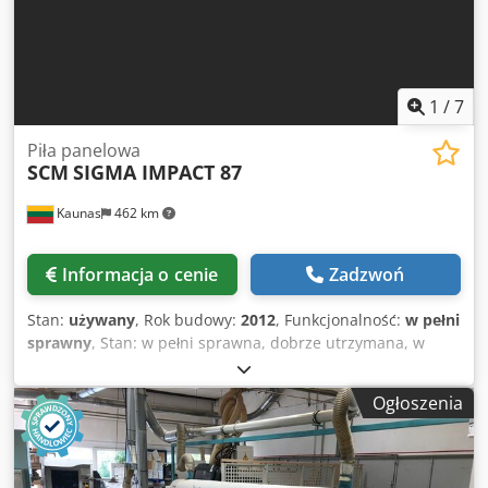
1
/
7
Piła panelowa
SCM
SIGMA IMPACT 87
Kaunas
462 km
Informacja o cenie
Zadzwoń
Stan:
używany
, Rok budowy:
2012
, Funkcjonalność:
w pełni
sprawny
, Stan: w pełni sprawna, dobrze utrzymana, w
ciągłej produkcji. Dostępna od zaraz! Pilarka panelowa SCM
SIGMA IMPACT 87, rok produkcji 2012, mocna, precyzyjna i
Ogłoszenia
niezawodna pilarka przemysłowa przeznaczona do
wydajnej produkcji mebli oraz obróbki płyt. Idealna dla
zakładów stolarskich, producentów mebli i produkcji
wielkoseryjnej. Specyfikacja techniczna: Wymiary cięcia: