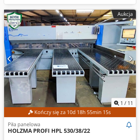
Aukcja
1
/
11
Kończy się za
10
d
18
h
55
min
13
s
Piła panelowa
HOLZMA
PROFI HPL 530/38/22