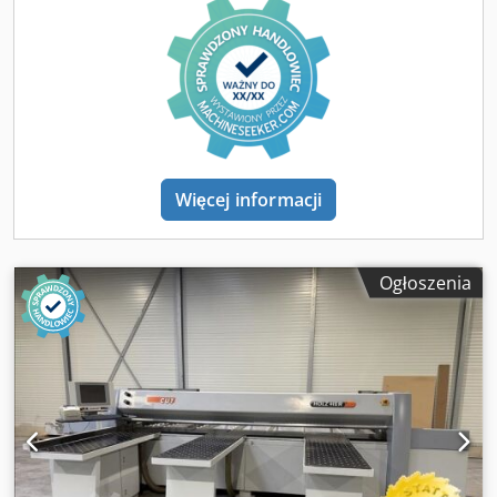
nacinaka: 1,5 kW, Tarcza piły głównej: Ø 300 x 30 mm,
Tarcza nacinaka: Ø 180 x 30 mm, Króciec odciągowy dolny:
Ø 140 mm, Króciec odciągowy przy belce dociskowej: 3x100
mm, Wydajność powietrza: 5.000 m³/h, Przyłącze
sprężonego powietrza: 6 bar, Zużycie powietrza: 140 l/min,
Prąd znamionowy: 38 A, Maks. zabezpieczenie: 50 A
Informacja jakościowa: - pełny przegląd podstawowy -
pełne czyszczenie podstawowe - sprawdzona elektryka -
gotowa do natychmiastowego użycia
Więcej informacji
Ogłoszenia