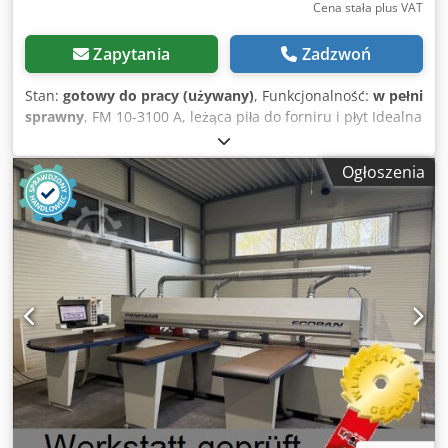
Cena stała plus VAT
Zapytania
Zadzwoń
Stan:
gotowy do pracy (używany)
, Funkcjonalność:
w pełni
sprawny
, FM 10-3100 A, leżąca piła do forniru i płyt Idealna
do precyzyjnych cięć wzdłużnych pakietów forniru, płyt
wiórowych, MDF oraz cienkiego drewna litego,
Ogłoszenia
automatyczny posuw i powrót wózka piły, bezstopniowa
regulacja posuwu, wysokości tarczy i długości cięcia,
pneumatyczna belka dociskowa specjalnego
przeznaczenia, przedni i tylny stół podpierający HP 520,
cięcie wzdłużne i poprzeczne w jednym przebiegu,
trójfazowy silnik hamulcowy 6,8 KM / 5 kW oraz podcinak,
dobre odpylanie, Maks. wysokość cięcia: 60 mm, długość
cięcia: 3100 mm, dobry stan techniczny, Maszyna gotowa
do natychmiastowego użycia Dalsze szczegóły techniczne
znajdują się w pliku PDF (broszura). Lokalizacja:
Neustadt/Weinstr. Transport możliwy za dodatkową opłatą!
Dedsyzxkwjpfx Aqteck Z uwagi na wiek maszyny używanej,
przy sprzedaży klientom biznesowym wyłącza się