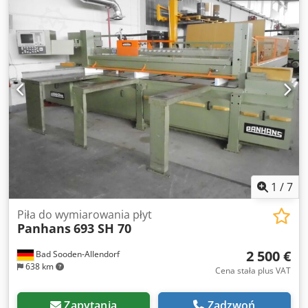
podmuchem powietrza Wózek popychający z ok. 7
zaciskami Oprogramowanie OSI Plus Pedał do
uruchamiania i zatrzymywania cyklu Osłony ochronne
Waga ok. 3277 kg. Dostępne za kilka tygodni.
1
/
7
Piła do wymiarowania płyt
Panhans
693 SH 70
2 500 €
Bad Sooden-Allendorf
638 km
Cena stała plus VAT
Zapytania
Zadzwoń