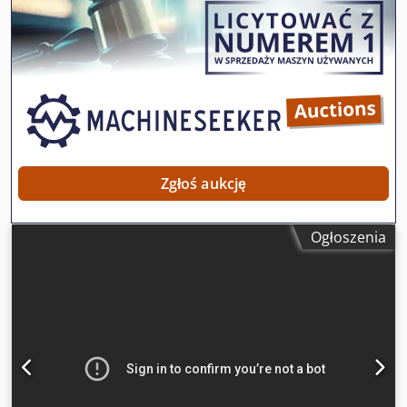
6500 mm x głębokość 7700 mm. Chwytak z pneumatyczną
nowy model dlatego ta idzie na sprzedaż. Cena 96 500 zł
regulacją. Boczne rolki pozycjonujące, regulowane od góry.
netto tel. 6 6 6 - 6 0 9 - 9 5 7
Pneumatyczny docisk. Dcjdpfx Aqozp R Smetjk
Oprogramowanie optymalizacyjne w zestawie. Drukarka
etykiet z oprogramowaniem w zestawie. Stan bardzo
dobry. Dostępna od ręki.
Zgłoś aukcję
Ogłoszenia