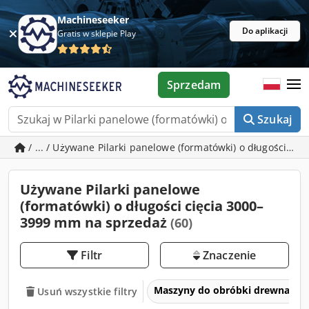
Machineseeker
Do aplikacji
Gratis w sklepie Play
Sprzedam
Szukaj
/ ... / Używane Pilarki panelowe (formatówki) o długości c
Używane Pilarki panelowe
(formatówki) o długości cięcia 3000–
3999 mm na sprzedaż
(60)
Filtr
Znaczenie
Maszyny do obróbki drewna
Usuń wszystkie filtry