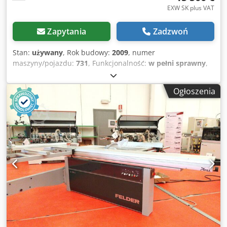
EXW SK plus VAT
Zapytania
Zadzwoń
Stan:
używany
, Rok budowy:
2009
, numer
maszyny/pojazdu:
731
, Funkcjonalność:
w pełni sprawny
,
napięcie wejściowe:
400 V
, prąd wejściowy:
35 A
,
częstotliwość wejściowa:
50 Hz
, wysokość cięcia (maks.):
Ogłoszenia
100 mm
, szerokość cięcia (maks.):
3 800 mm
, średnica
tarczy piły:
380 mm
, otwór tarczy piły:
80 mm
, prędkość
obrotowa (maks.):
4 800 obr./min
, prędkość obrotowa
(min.):
2 800 obr./min
, całkowita wysokość:
1 650 mm
,
masa całkowita:
4 500 kg
, przebieg osi X:
3 800 mm
,
długość cięcia (maks.):
3 800 mm
, waga przedmiotu
obrabianego (maks.):
80 kg
, ciśnienie powietrza:
6 belka
,
przyłącze sprężonego powietrza:
6 belka
, wysokość cięcia z
nacinakiem (maks.):
100 mm
, średnica dyszy wyciągowej:
120 mm
, długość posuwu oś X:
3 800 mm
, posuw osi X:
70
m/min
, główna średnica piły:
380 mm
, Wyposażenie:
dozownik
, Piła jest regularnie serwisowana i znajduje się
w perfekcyjnym stanie technicznym. Pracuje codziennie na