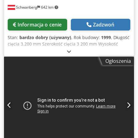
fotograficznej oraz dokumentacji technicznej/handlowej o
Schwanberg
642 km
charakterze opisowym. Kupujący ma prawo do
sprawdzenia towaru przed odbiorem i ponosi
odpowiedzialność za instalację, zabezpieczenie i
Informacja o cenie
Zadzwoń
użytkowanie maszyny w miejscu docelowym. Numer
referencyjny: 8546
Stan:
bardzo dobry (używany)
, Rok budowy:
1999
, Długość
cięcia 3.200 mm Szerokość cięcia 3 200 mm Wysokość
cięcia 65 mm Średnica tarczy piły maks. 300 mm Silnik piły
głównej: 5,5 kW Średnica tarczy piły do punktowania maks.
Ogłoszenia
160 mm Moc silnika jednostki punktowej 1,5 kW Stoły z
poduszką powietrzną: 3 szt. 1 x 2500 x 500 i 2 x 1500 x 500
mm Wersja biurowa do optymalizacji paneli Tuleje
zaciskowe 8 szt. Regulacja wysokości wózka piły na
prowadnicach THK Belka dociskowa ze szczelinami
(przejście) Ustawiacz boczny Pneumatyczny system
szybkiego mocowania brzeszczotu Średnica ssania 1 x 120 i
1 x 150 mm Wymiary instalacyjne dł. x szer. 5700 x 6000
mm Masa ok. 2500 kg INVERTER NOWY Uwaga na używane
maszyny: Dodjhvan Ijpfx Aqteck - Błędy w danych
technicznych i podlegają wcześniejszej sprzedaży. -
Podane ceny obowiązują jako ceny odbioru z miejsca