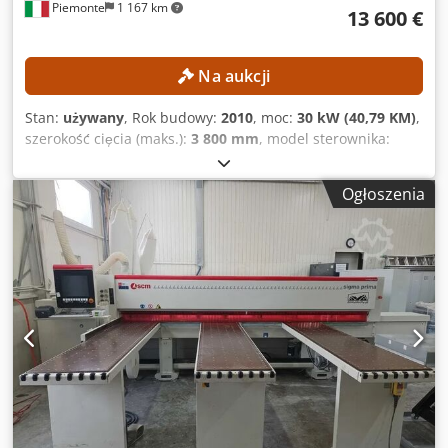
Piemonte
1 167 km
13 600 €
Na aukcji
Stan:
używany
, Rok budowy:
2010
, moc:
30 kW (40,79 KM)
,
szerokość cięcia (maks.):
3 800 mm
, model sterownika:
POWERCONTROL
, długość cięcia (maks.):
2 200 mm
,
Wyposażenie:
dozownik
, DANE TECHNICZNE Maksymalna
Ogłoszenia
szerokość płyty: 3800 mm Maksymalna długość płyty: 2200
mm Minimalna wysokość cięcia: 6 mm Maksymalne
wychylenie tarczy piły: 130 mm Liczba stołów: 3 Liczba
chwytaków: 7 Układ chwytaków: na listwie prowadzącej
Maksymalna prędkość posuwu: 90 m/min Głowica tnąca
Liczba wózków tnących: 1 Dsdpfjzmtnlox Aqtjck
Pozycjonowanie: sterowane numerycznie (NC) Maksymalna
średnica narzędzia: 480 mm Moc silnika: 18 kW Głowica do
wstępnego nacinania Pozycjonowanie: sterowane
numerycznie (NC) Maksymalna średnica narzędzia: 200
mm Moc silnika: 2,2 kW DANE MASZYNY System
sterowania: POWERCONTROL Oprogramowanie do