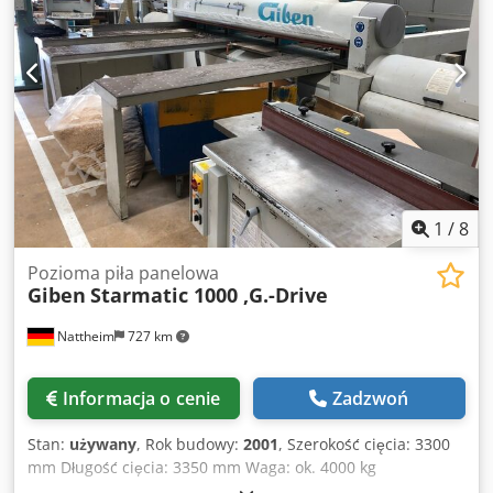
3200 × 2100 mm Wysokość wysuwu głównej tarczy: 87 mm
Średnica głównej tarczy: 350 mm Prędkość obrotowa
głównej tarczy: 3900 obr./min Moc silnika głównego: 5,5 kW
Dcsdpfx Aqjycg Rmstjk Nacinak: 1,5 kW, 6300 obr./min, 160
mm Prędkość posuwu wózka: 6–30 m/min Prędkość
posuwu dociskacza: 27–38 m/min Standardowa liczba
chwytaków: 5 Króćce odciągu: 3 × 120 mm lub 1 × 150 mm
1
/
8
Pozioma piła panelowa
Giben
Starmatic 1000 ,G.-Drive
Nattheim
727 km
Informacja o cenie
Zadzwoń
Stan:
używany
, Rok budowy:
2001
, Szerokość cięcia: 3300
mm Długość cięcia: 3350 mm Waga: ok. 4000 kg
Wystawanie brzeszczotu piły: 100-(115) mm Wózek piły: