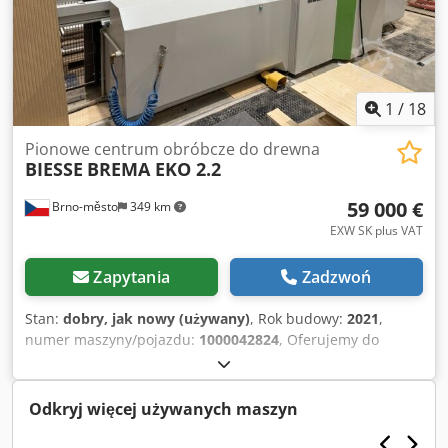
1
/
18
Pionowe centrum obróbcze do drewna
BIESSE
BREMA EKO 2.2
59 000 €
Brno-město
349 km
EXW SK plus VAT
Zapytania
Zadzwoń
Stan:
dobry, jak nowy (używany)
, Rok budowy:
2021
,
numer maszyny/pojazdu:
1000042824
, Oferujemy do
sprzedaży bardzo zadbaną maszynę Biesse BREMA EKO
2.2 z 2021 roku. Maszyna wyposażona jest w wymianę
narzędzi, dwa agregaty oraz komplet narzędzi.
Odkryj więcej używanych maszyn
Oprogramowanie bSolid. Maszyna była serwisowana przez
naszego technika, dzięki czemu doskonale znamy jej stan i