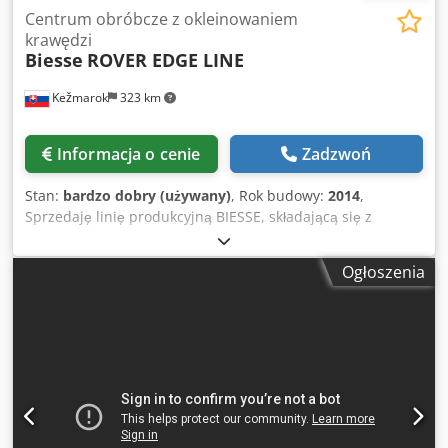
Centrum obróbcze z okleinowaniem
krawędzi
Biesse
ROVER EDGE LINE
Kežmarok
323 km
Informacja o cenie
Zadzwoń
Stan:
bardzo dobry (używany)
, Rok budowy:
2014
,
Sprzedaję linię produkcyjną BIESSE, składającą się z
następujących elementów: Biesse Winner WRT –
stanowisko załadunku, 1-kanałowe. Biesse – stanowisko
Ogłoszenia
kontroli jakości elementów. Biesse Edge 1 – stanowisko
obrzeżowania elementów o nieregularnych kształtach, z
możliwością obróbki. Chedpfsznfd Uex Adtja Biesse Edge 2
– stanowisko obrzeżowania elementów o nieregularnych
kształtach. Biesse Edge 3 – stanowisko obróbki elementów
o nieregularnych kształtach. Biesse Edge 4 – stanowisko
obróbki elementów o nieregularnych kształtach, z
możliwością wykonywania otworów pod kołki i montażu
akcesoriów. Wandres – urządzenie do czyszczenia. Biesse