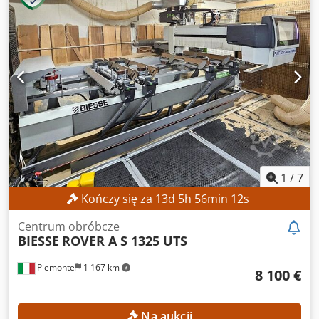
1
/
7
Kończy się za
13
d
5
h
56
min
10
s
Centrum obróbcze
BIESSE
ROVER A S 1325 UTS
Piemonte
1 167 km
8 100 €
Na aukcji