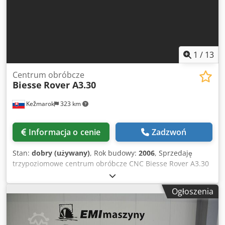
Winner WRT – stanowisko rozładunku, z układaniem w stos,
1-kanałowe. Rok produkcji 2014. Stan bardzo dobry.
Dostępne od ręki. Możliwość obejrzenia podczas pracy.
Możliwość wykorzystania do produkcji własnych
elementów. W celu uzyskania dodatkowych zdjęć i
1
/
13
szczegółów prosimy o przesłanie zapytania.
Centrum obróbcze
Biesse
Rover A3.30
Kežmarok
323 km
Informacja o cenie
Zadzwoń
Stan:
dobry (używany)
, Rok budowy:
2006
, Sprzedaję
trzypoziomowe centrum obróbcze CNC Biesse Rover A3.30
z posuwistym stołem. Cjdozmnzmjpfx Adtoha Rok
produkcji: 2006. Konfiguracja: Główny wrzecion 3-osiowy
Ogłoszenia
HSD. Magazyn narzędzi 14 pozycji ISO30, umieszczony w
głowicy. 1 piła rowkowa, kierunek X. Głowica wiertarska
14+4+2 wrzeciona. Przydatna powierzchnia robocza