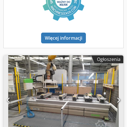
prądu stałego. Sterowanie numeryczne CNC typu NC-500
Wrzeciono frezujące z automatycznym systemem zmiany
narzędzi, mocowanie ISO30. Moc tego wrzeciona
frezującego wynosi 10,5 KM przy 24 000 obr./min. Magazyn
narzędzi na 10 narzędzi, przesuwający się razem z głowicą.
Głowica wiertarska z czternastoma niezależnymi
Więcej informacji
wrzecionami wiertarskimi. Chodpfxozqtzts Adtja Piła do
rowków. Statyczny falownik. Centralny system
pneumatyczny. Centralny system smarowania. Pompa
Ogłoszenia
próżniowa o wydajności 250 m3/godz. Dwa panele
sterowania z przyciskami. Ciśnienie robocze powietrza: 6
kg/cm2. Napięcie: 380 V, 50 Hz. Maty bezpieczeństwa z
przodu. CE (Pomimo naszej dużej staranności wszelkie
zmiany, błędy w danych technicznych, cenach i wszystkich
informacjach mogą się zdarzyć. Nie udzielamy gwarancji
na wydrukowane dane! Dostępność uzależniona od
wcześniejszej sprzedaży). Ceny nie zawierają kosztów
reklamy w serwisie MachineSeeker / Preise exkl.
Inserierungskosten MaschinenSucher Najlepsze maszyny
do obróbki drewna z Holandii Die besten
holzbearbeitungsmaschinen aus die Niederlande De beste