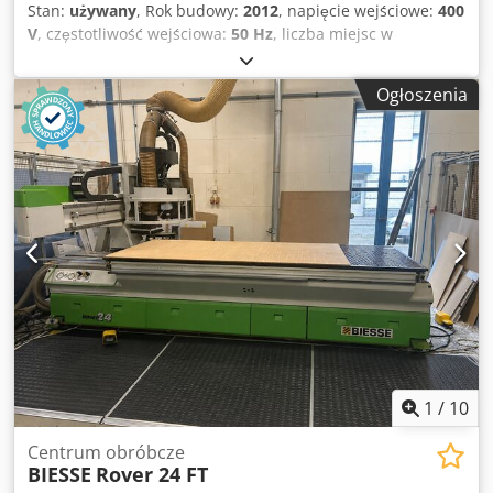
Stan:
używany
, Rok budowy:
2012
, napięcie wejściowe:
400
V
, częstotliwość wejściowa:
50 Hz
, liczba miejsc w
magazynku narzędziowym:
8
, Wyposażenie:
Oznakowanie
CE
, Ośrodek obróbczy CNC Biesse Klever 1836 G FT Opis
Ogłoszenia
(Pomimo naszej staranności wszelkie zmiany, błędy w
danych technicznych, cenach i wszystkich informacjach
mogą zawierać błędy (literówki). Nie udzielamy gwarancji
na dane drukowane! Dostępność uzależniona od
wcześniejszej sprzedaży). Ceny nie zawierają kosztów
reklamy w serwisie MachineSeeker. Csdezqt Erjpfx Adteha
Najlepsze maszyny do obróbki drewna z Holandii.
1
/
10
Centrum obróbcze
BIESSE
Rover 24 FT