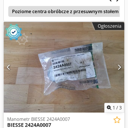
pochodzenie. Maszynę można przetestować w naszym
5
salonie wystawowym w Brnie. Cjdpfxjzcrfpo Adteha
Poziome centra obróbcze z przesuwnym stołem (dr
Ogłoszenia
1
/
3
Manometr BIESSE 2424A0007
BIESSE
2424A0007