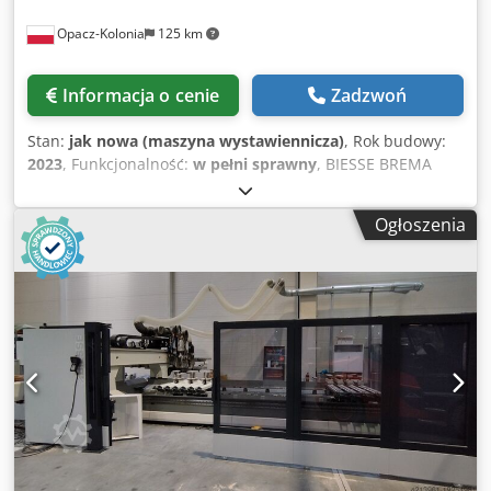
Opacz-Kolonia
125 km
Informacja o cenie
Zadzwoń
Stan:
jak nowa (maszyna wystawiennicza)
, Rok budowy:
2023
, Funkcjonalność:
w pełni sprawny
, BIESSE BREMA
EKO 2.2 to nowa, kompaktowa i wszechstronna wiertarka
pionowa o zmniejszonych wymiarach, przeznaczona do
Ogłoszenia
obróbki paneli o różnych grubościach i rozmiarach. Idealne
rozwiązanie do produkcji „just-in-time”, nawet w
przypadku najbardziej złożonych procesów obróbki
frezarskiej. DANE TECHNICZNE: Wymiary panelu: Długość
panelu (X): 200 – 3200 mm, Szerokość panelu (Y): 35 – 1250
mm, Grubość panelu (Z): 8 – 60 mm, Maksymalna waga
panelu: 50 kg, Zestaw HP do przyspieszonego zarządzania
chwytakami do obsługi paneli. Umożliwia uzyskanie
prędkości ruchu do 110 m/min z szybkimi rampami
przyspieszenia, Chjdpfxownx Ivj Adtea BH28 Górny zespół
wiercący z 17 wrzecionami pionowymi + 5 poziomymi + 1
piła do rowkowania Ø 120 mm Elektro-wrzeciono 11 kW z