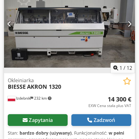
3130x1250 mm. 2 powierzchnie robocze, 4 strefy
mocowania. System Uniclamp w zestawie. Automatyczny
system centralnego smarowania. Całkowita moc 17 kW.
Oprogramowanie Biesse Works wraz z instrukcją obsługi.
Pompa Becker 110 m³/h, 2,4 kW. Dodatkowa próżnia do
prac z szablonami lub dodatkowych urządzeń mocujących.
Dobry stan. Dostępny od ręki z magazynu. Wymaga
napraw: uchwyty na posuwistym stole, obrót magazynu
ISO30 w głowicy.
1
/
12
Okleiniarka
BIESSE
AKRON 1320
14 300 €
Izdebnik
232 km
EXW Cena stała plus VAT
Zapytania
Zadzwoń
Stan:
bardzo dobry (używany)
, Funkcjonalność:
w pełni