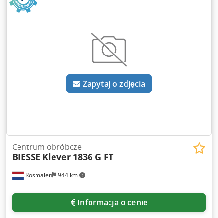
Liczba wrzecion do wiercenia: 16 Liczba pozycji narzędzi:
rozładunek i wymiana zacisków Chjdpswnx Agofx Adtsa
31
Automatyczny system smarowania System wielostrefowy
Automatyczny ruch ramienia podporowego dla paneli
Przenośnik taśmowy do usuwania wiórów i odpadów
Kontrola numeryczna Komputer osobisty z kartą graficzną
3D i wyświetlaczem LCD Klimatyzowana szafa sterownicza
Dokumenty Urządzenia konserwacyjne Pilot zdalnego
sterowania Przemysł 4.0 – integracja z systemami
Zapytaj o zdjęcia
fabrycznymi
Centrum obróbcze
BIESSE
Klever 1836 G FT
Rosmalen
944 km
Informacja o cenie