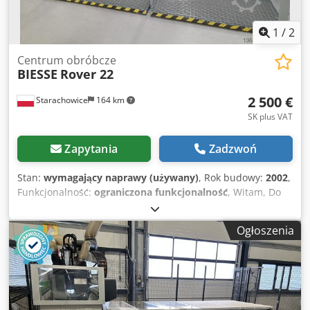
gebruikte machines uit Nederland
1
/
2
Centrum obróbcze
BIESSE
Rover 22
2 500 €
Starachowice
164 km
SK plus VAT
Zapytania
Zadzwoń
Stan:
wymagający naprawy (używany)
, Rok budowy:
2002
,
Funkcjonalność:
ograniczona funkcjonalność
, Witam, Do
sprzedania Frezarka CNC Rover 22. Do naprawy. Nie
poddaje i odbiera wszystkich narzędzi z magazynku. Przez
Ogłoszenia
ostatni okres pracowała z jednym narzędziem. Codpfx
Adjzhl Iastoha Podana cena w ogłoszeniu jest ceną netto
do której należy doliczyć podatek VAT Maszyna do
obejrzenia w Starachowicach przy ul. Kwiatkowskiego 13
Kontakt telefoniczny od 7:00 do 15:00