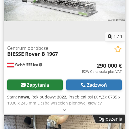
AirForce P1 Chedpfx Adoxh Spkstoa Jednostka hybrydowa
do kleju EVA i PU w granulacie Sterowanie przepływem
kleju NC dla hybrydowej głowicy EVA/PU Adaptacyjna
lampa podczerwieni ADIRL700 zapewniająca najwyższą
jakość, szczególnie przy klejeniu PU Pakiet osi NC! Zestaw
do nestingu (Zdjęcie przedstawia zdjęcie poglądowe!)
1
/
1
Centrum obróbcze
BIESSE
Rover B 1967
290 000 €
Wels
555 km
EXW Cena stała plus VAT
Zapytania
Zadzwoń
Stan:
nowe
, Rok budowy:
2022
, Przebiegi osi (X,Y,Z): 6735 x
1930 x 245 mm Liczba wrzecion pionowej głowicy
wiertarskiej: 0 szt. Liczba wrzecion poziomej głowicy
wiertarskiej: 0 szt. Liczba narzędzi: 39 szt. Średnica króćca
Ogłoszenia
odciągu: 2 x 250 mm Liczba agregatów frezujących: 2 szt.
Rok produkcji: 2022 Prędkość obrotowa: 18.000 / 24.000