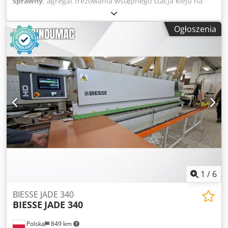
sprawny
, agregat frezowania wstępnego stacja kleju na
granulat maksymalna wyskość robocza 60 mm gilotyna
obcinająca obrzeże z rolki Codpfxszlc H Us Adtsha agregat
Ogłoszenia
obcinający obrzeże precyzyjnie agregat frezujący naddatek
obrzeża z góry i z dołu formatki cyklina profilowa cyklina
płaska polerki długość maszyny 420 cm rok produkcji 2012
oznaczenie CE
1
/
6
BIESSE JADE 340
BIESSE
JADE 340
Polska
849 km