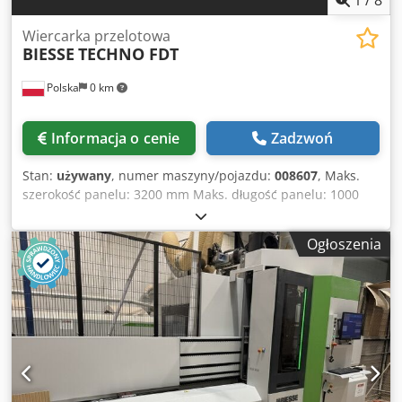
Wiercarka przelotowa
BIESSE
TECHNO FDT
Polska
0 km
Informacja o cenie
Zadzwoń
Stan:
używany
, numer maszyny/pojazdu:
008607
, Maks.
szerokość panelu: 3200 mm Maks. długość panelu: 1000
mm Liczba agregatów: 6 Liczba agregatów: 4 Codpfx
Adszqz N Estjha Boczne poziome grupy: tak
Ogłoszenia