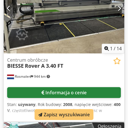
1
/
14
Centrum obróbcze
BIESSE
Rover A 3.40 FT
Rosmalen
944 km
Informacja o cenie
Stan:
używany
, Rok budowy:
2008
, napięcie wejściowe:
400
V
, częstotliwość wejściowa:
50 Hz
, liczba miejsc w
Zapisz wyszukiwanie
magazynku narzędziowym:
8
, Wyposażenie:
Oznakowanie
CE
, Biesse Rover ROVER A 3.40 FT K2 – centrum obróbcze
Ogłoszenia