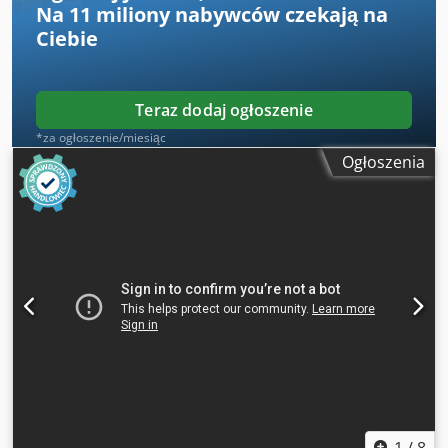
Na
11 miliony nabywców
czekają na
Ciebie
Teraz dodaj ogłoszenie
*za ogłoszenie/miesiąc
Ogłoszenia
1
/
8