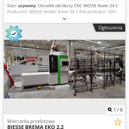
– 24.000 obr./min Oś C osobna oś Y dla 5-osi oraz 4-osi
Stan:
używany
, Ośrodek obróbczy CNC BIESSE Rover 24 S
brak głowicy wiertarskiej! Rewolwerowy zmieniacz narzędzi
Producent: BIESSE Model: Rover 24 S Rok produkcji: 2001
współbieżny dla 4 osi – 8 miejsc Rewolwerowy zmieniacz z
Numer seryjny: 16171 Zasilanie: 230 V Moc: 20 kW Codpfx
przodu dla 5 osi – 8 miejsc Pickup dla piły z przodu dla 5
Ajzrv Hbjdtoha Prąd znamionowy: 59 A Częstotliwość: 50 Hz
osi Zmieniacz łańcuchowy z tyłu – 22 miejsca (zdjęcie
Ogłoszenia
Dopływ powietrza: 6,5–7,5 bar Wymagany przepływ
poglądowe!) ORYGINALNIE ZAPAKOWANA NOWA
powietrza: 30 m/s Waga: 3450 kg Maszyna wymaga
MASZYNA! Gwarancja nowej maszyny! Montaż, szkolenie,
przeglądu i konserwacji.
serwis: Oficjalny dystrybutor BIESSE w Austrii! HANDL
Maschinen GesmbH & Co KG Trauseneggerdamm 5 4600
Wels
1
/
6
Wiercarka przelotowa
BIESSE
BREMA EKO 2.2