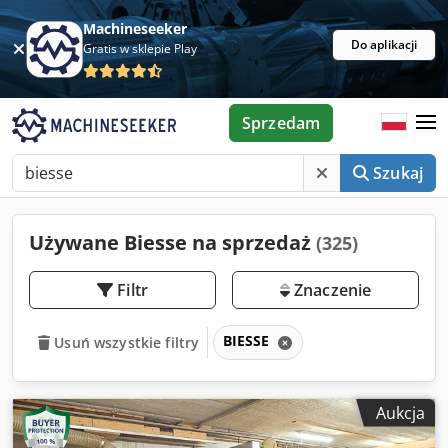
Machineseeker
Do aplikacji
Gratis w sklepie Play
Sprzedam
Szukaj
Używane Biesse na sprzedaż
(325)
Filtr
Znaczenie
BIESSE
Usuń wszystkie filtry
Aukcja