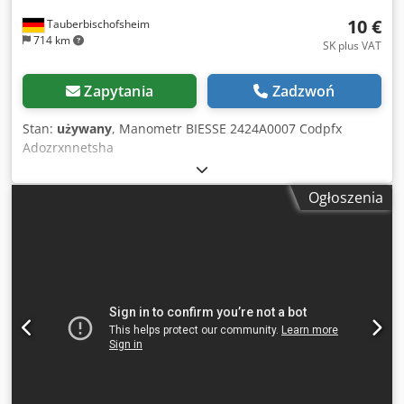
10 €
Tauberbischofsheim
714 km
SK plus VAT
Zapytania
Zadzwoń
Stan:
używany
, Manometr BIESSE 2424A0007 Codpfx
Adozrxnnetsha
Ogłoszenia