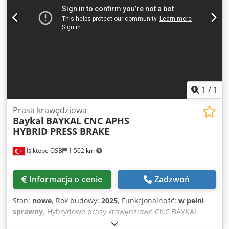
wymagań produkcyjnych. Dkedpfx Ajwnagtsd Nsr
1
/
1
Prasa krawędziowa
Baykal
BAYKAL CNC APHS
HYBRID PRESS BRAKE
Işıktepe OSB
1 502 km
Informacja o cenie
Zadzwoń
Stan:
nowe
, Rok budowy:
2025
, Funkcjonalność:
w pełni
sprawny
, Hybrydowe prasy krawędziowe CNC BAYKAL
łączą w sobie wszystkie zalety hydraulicznych i całkowicie