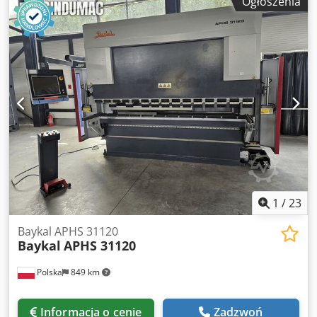
Ogłoszenia
robocza [mm]: 4100 - Odległość między stojakami [mm]:
3600 - Wysięg [mm]: 410 Dksdpfxezcmrkj Ad Ner -
Głębokość tylnego zderzaka [mm]: 750 - Maks. skok [mm]:
260 - Rodzaj sterowania: Delem DA-69T Informacje
finansowe Podatek VAT: Podana cena jest ceną netto,
należy doliczyć podatek VAT VAT/opodatkowanie marży:
VAT do odliczenia dla przedsiębiorców Dostawa i przyjęcie
w rozliczeniu możliwe w każdej chwili dla całego sektora
przemysłowego Lukas van Rossum
1
/
23
Baykal APHS 31120
Baykal
APHS 31120
Polska
849 km
Informacja o cenie
Zadzwoń