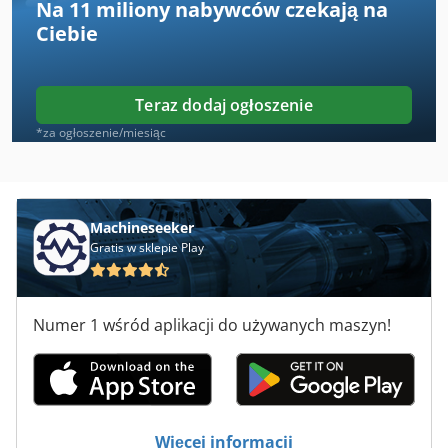
Na
11 miliony nabywców
czekają na
Gack
Ciebie
Habegger
Haeusler
Teraz dodaj ogłoszenie
Haimer
*za ogłoszenie/miesiąc
Hainbuch
Hbs
Machineseeker
Gratis w sklepie Play
Heilbronn
Hensel
Numer 1 wśród aplikacji do używanych maszyn!
Heska
Hestika
Hidroliksan
Więcej informacji