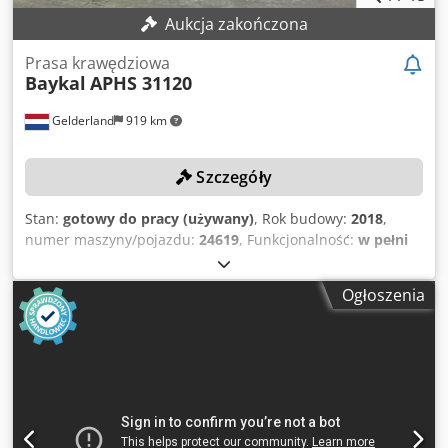
Aukcja zakończona
Prasa krawędziowa
Baykal
APHS 31120
Gelderland
919 km
Szczegóły
Stan:
gotowy do pracy (używany)
, Rok budowy:
2018
,
numer maszyny/pojazdu:
24619
, Funkcjonalność:
w pełni
sprawny
, godziny pracy:
2 442 h
, moc:
15,8 kW (21,48 KM)
,
siła nacisku:
120 t
, skok:
260 mm
, model sterownika:
Ogłoszenia
Delem DA-66T
, szerokość robocza:
3 100 mm
, Brak ceny
minimalnej – gwarantowana sprzedaż za najwyższą ofertę!
DANE TECHNICZNE Siła nacisku: 120 t Maksymalna
szerokość robocza: 3100 mm Rozstaw słupów: 2550 mm
Głębokość tylnego ogranicznika: 750 mm Maksymalny skok:
260 mm Liczba osi: 6 (Y1+Y2+X+R+Z1+Z2) DANE MASZYNY
Moc: 15,8 kW Napęd: CNC Sterowanie: Delem DA-66T