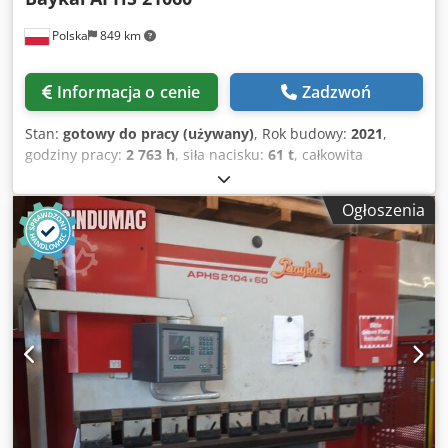
Polska
849 km
Informacja o cenie
Zadzwoń
Stan:
gotowy do pracy (używany)
, Rok budowy:
2021
,
godziny pracy:
2 763 h
, siła nacisku:
61 t
, całkowita
szerokość:
1 580 mm
, całkowita wysokość:
2 545 mm
, masa
całkowita:
5 400 kg
, długość produktu (maks.):
2 100 mm
,
Ogłoszenia
liczba osi:
7
, Ta 7-osiowa prasa krawędziowa Baykal APHS
21060 została wyprodukowana w 2021 roku. Charakteryzuje
się siłą nacisku wynoszącą 60 ton i długością gięcia
wynoszącą 2100 mm, co zapewnia wysoką wydajność w
różnych zastosowaniach. Maszyna posiada głębokość
gardzieli wynoszącą 410 mm oraz skok tłoka wynoszący 210
mm. Jeśli poszukują Państwo wysokiej jakości rozwiązań do
gięcia, warto rozważyć zakup oferowanej przez nas prasy
krawędziowej Baykal APHS 21060. Prosimy o kontakt w celu
uzyskania dalszych informacji. • Wydajność i pojemność: •
Odległość między kolumnami: 1600 mm • Głębokość