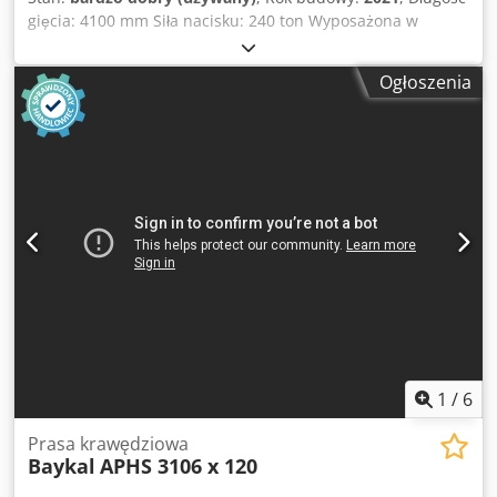
gięcia: 4100 mm Siła nacisku: 240 ton Wyposażona w
zestaw dużej ilości narzędzi do gięcia Producent: Baykal
Model: APHS 41240 Zasilanie: 3-fazowe Rok produkcji: 2021
Ogłoszenia
Numer seryjny: 28635 Osie: Djdpoymldgefx Ad Njkr Y-
belka góra dół X- dojazd zderzaka i ustawienie dystansu
gięcia R- zderzak góra dół crowing (kompensacja strzałki
gięcia)
1
/
6
Prasa krawędziowa
Baykal
APHS 3106 x 120