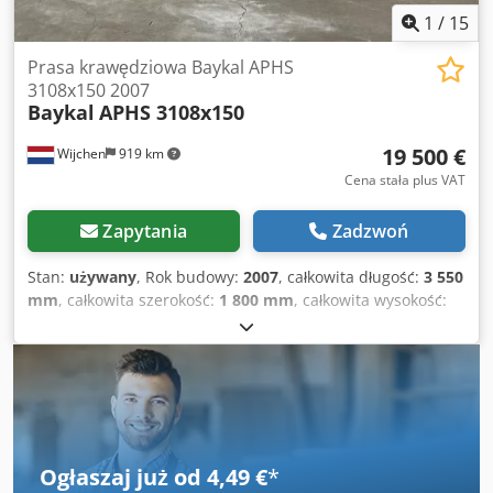
1
/
15
Prasa krawędziowa Baykal APHS
3108x150 2007
Baykal
APHS 3108x150
19 500 €
Wijchen
919 km
Cena stała plus VAT
Zapytania
Zadzwoń
Stan:
używany
, Rok budowy:
2007
, całkowita długość:
3 550
mm
, całkowita szerokość:
1 800 mm
, całkowita wysokość:
2 800 mm
, Kolor: Szary Waga: 10.000 kg - Rok produkcji:
2007 - Dostępna dokumentacja: Tak - Oznakowanie CE: Tak
- Certyfikat CE: Tak - Numer seryjny: 11520 - Sterowanie:
CNC - Marka systemu sterowania: Baykal - Typ systemu
sterowania: EC4-CNC - Moc [kW]: 11,0 - Liczba osi [szt.]: 3:
Y1+Y2+X - Siła nacisku [ton]: 150 - Maks. szerokość robocza
[mm]: 3100 - Rozstaw stojaków [mm]: 2550 - Maks. skok
Ogłaszaj już od 4,49 €
*
[mm]: 260 - System bomberowania: sterowany CNC -