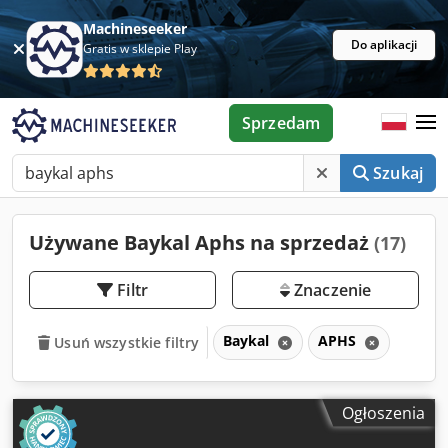
Machineseeker
Do aplikacji
Gratis w sklepie Play
Sprzedam
Szukaj
Używane Baykal Aphs na sprzedaż
(17)
Filtr
Znaczenie
Baykal
APHS
Usuń wszystkie filtry
Ogłoszenia