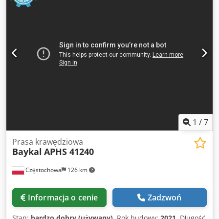
1
/
7
Prasa krawędziowa
Baykal
APHS 41240
Częstochowa
126 km
Informacja o cenie
Zadzwoń
Stan:
bardzo dobry (używany)
, Rok budowy:
2021
, Długość