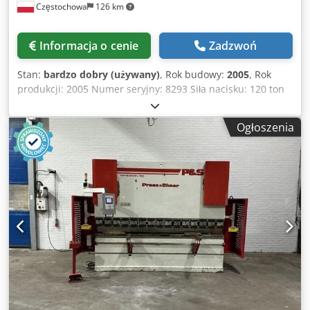
Częstochowa
126 km
Informacja o cenie
Zadzwoń
Stan:
bardzo dobry (używany)
, Rok budowy:
2005
, Rok
produkcji: 2005 Numer seryjny: 8293 Siła nacisku: 120 ton
Długość gięcia: 3100 mm Skok maksymalny: 260 mm
Ciśnienie robocze: 240 bar Moc silnika: 11 kW Dodpfszk
Ogłoszenia
Epvsx Ad Nekr Zasilanie: 400 V / 50 Hz / 3 fazy Waga: 7 500
kg Wymiary maszyny (dł. x szer. x wys.): 3550 x 1800 x 2800
mm