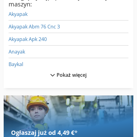
maszyn:
Akyapak
Akyapak Abm 76 Cnc 3
Akyapak Apk 240
Anayak
Baykal
Pokaż więcej
Baykal Aph
Baykal Bps
Baykal Hgl
Csepel
Ermak
Ogłaszaj już od 4,49 €
*