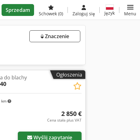
Sprzedam
Język
Schowek
(0)
Zaloguj się
Menu
Znaczenie
Ogłoszenia
ka do blachy
40
3 km
2 850 €
Cena stała plus VAT
Wyślij zapytanie