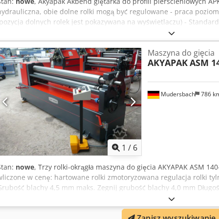
Stan:
nowe
, Akyapak Akbend giętarka do profili pierścieniowych APK 
hydrauliczna, obie dolne rolki mogą być regulowane - praca poziom
(pozycja dolnych rolek jest pokazywana na wyświetlaczu) - Standar
rolki - Znak CE / deklaracja zgodności - Instrukcja obsługi Dane tec
wydajności - Prędkość gięcia : 4,4 m/min - Średnica rolki : 157 mm -
Maszyna do gięcia
zapotrzebowanie mocy : 1,1 kW Dcjdpfod Er S Asx Apbjk - ciężar: 500
AKYAPAK
ASM 14
x 1220 mm
Mudersbach
786 k
1
/
6
Stan:
nowe
, Trzy rolki-okrągła maszyna do gięcia AKYAPAK ASM 14
wliczone w cenę: hartowane rolki zmotoryzowana regulacja rolki ty
Grubość blachy 4,5 mm maks. Zegnij grubość blachy 4,0 mm Długoś
210 mm Średnica rolki-Top 140 mm Ciężar 1530 kg Wymiary L-W-H 
Iqxepbjk Udogodnienia: Górny i dolny wałek Napędzany Wałek gór
Zapisz wyszukiwanie
zginające Asymetric układ rolkowy Silnik główny samohamujący SEP.