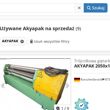
Szukaj
Używane Akyapak na sprzedaż
(9)
AKYAPAK
Usuń wszystkie filtry
Trójrolkowa giętar
AKYAPAK
2050x1
Korschenbroich
87
1
/
9