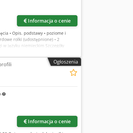
Informacja o cenie
ęcia • Opis. podstawy • poziome i
rdowe rolki (udostępnione) • 2
gi w języku niemieckim Szczegóły
0 x 10 mm (800 d) • Kąt steel: 50 x 5 mm
 x 2 (1200 d) mm • Kwadratowa
Ogłoszenia
rofili
lki - top: 155 mm • Średnica: 50.0 mm •
30 x 1350 mm
m
Informacja o cenie