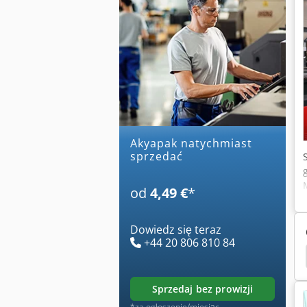
akyapak natychmiast
sprzedać
od
4,49 €
*
Dowiedz się teraz
+44 20 806 810 84
Rolling Maszyna
Walcarka 3 Rolkowa
Walcarki
sprzedaj bez prowizji
*za ogłoszenie/miesiąc