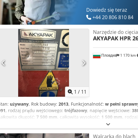
Dowiedz się teraz
+44 20 806 810 84
Narzędzie do cięc
AKYAPAK
HPR 2
Пловдив
1 170 km
1
/
11
Stan:
używany
, Rok budowy:
2013
, Funkcjonalność:
w pełni sprawn
091
, rodzaj prądu wejściowego:
trójfazowy
, napięcie wejściowe:
38
całkowita długość:
7 500 mm
, całkowita wysokość:
1 500 mm
, rodza
9 100 kg
, prąd cięcia:
260 A
, grubość blachy stalowej (maks.):
38 m
zakres roboczy:
60 mm
, długość stołu:
6 000 mm
, szerokość stołu:
3
Walcarka do blach
mm
, Na sprzedaż przemysłowa maszyna CNC do termicznego cięci