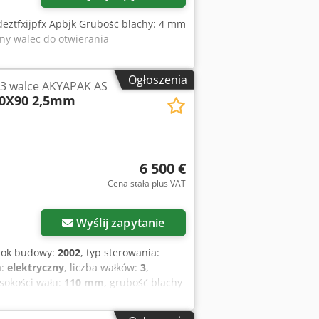
eztfxijpfx Apbjk Grubość blachy: 4 mm
ny walec do otwierania
Ogłoszenia
- 3 walce AKYAPAK AS
50X90 2,5mm
6 500 €
Cena stała plus VAT
Wyślij zapytanie
Rok budowy:
2002
, typ sterowania:
a:
elektryczny
, liczba wałków:
3
,
ysokości wału:
110 mm
, grubość blachy
ita:
600 kg
, całkowita długość:
2 300
 moc:
1,1 kW (1,50 KM)
, napięcie