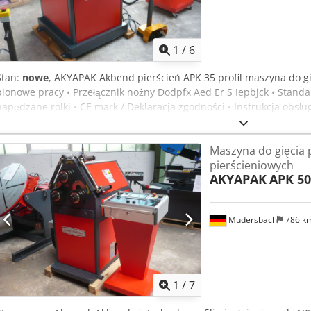
1
/
6
Stan:
nowe
, AKYAPAK Akbend pierścień APK 35 profil maszyna do gi
pionowe pracy • Przełącznik nożny Dodpfx Aed Er S Iepbjck • Standa
napędzane rolki • CE mark / Deklaracja zgodności • Instrukcja obsłu
techniczne • I - stal - płaskie: 120 x 15 (d 750) mm • Ja stal Szyna: 6
(1200 d) • Cały materiał: 35,0 mm (800 d) • Maksymalny rozmiar: 70
Maszyna do gięcia p
materiału: 50 x 40 x 3 mm • Prędkość gięcia: 4,3 m/min • Średnica ro
pierścieniowych
Całkowita moc: 1,5 kW • Waga: 320 kg • Wymiary L W godz.: 730 x 8
AKYAPAK
APK 50
Mudersbach
786 k
1
/
7