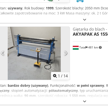
Stan:
używany
, Rok budowy:
1999
, Szerokość blachy: 2050 mm Dcod
Całkowite zapotrzebowanie na moc: 3 kW Masa maszyny: ok. 2 t Gór
Giętarka do blach 
AKYAPAK AS 15
Tata
481 km
1
/
14
Stan:
bardzo dobry (używany)
, Funkcjonalność:
w pełni sprawny
, 
ręczny
, stopień automatyzacji:
półautomatyczny
, typ uruchamiani
średnica wałka:
90 mm
, szerokość robocza:
1 550 mm
, regulacja w
(maks.):
3 mm
, grubość blachy stalowej (maks.):
3 mm
, masa całkow
mm
, całkowita szerokość:
700 mm
, całkowita wysokość:
1 150 mm
,