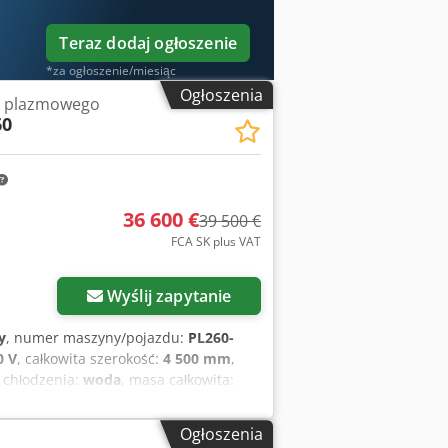
Teraz dodaj ogłoszenie
*za ogłoszenie/miesiąc
Ogłoszenia
ia plazmowego
60
36 600 €
39 500 €
FCA SK plus VAT
Wyślij zapytanie
y
, numer maszyny/pojazdu:
PL260-
0 V
, całkowita szerokość:
4 500 mm
,
j chłodzenia:
woda
, masa całkowita:
m
, napięcie obwodu otwartego:
380 V
,
 000 mm
, szerokość robocza:
3 000
Ogłoszenia
a blach AKYAPAK HPR 260, rok