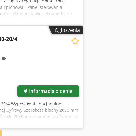
50 Opis - regulacja dolnej rolki,
a i pionowa - Panel sterowania
dowe rolki w zestawie - 3 napędzane
hniczne - Wydajność gięcia patrz tabela
 Wałki : 50,0 mm - całkowite
Ogłoszenia
 kg - Wymiary dł.-szer.-wys.: 950 x 700
0-20/4
m
Informacja o cenie
0-20/4 Wyposażenie opcjonalne
lnej Cyfrowy Szerokość blachy 2050 mm
ć rolki 2050 mm najmniejsza średnica
3220 x 1200 x 900 mm Dcodpfx Aed R
ny można obracać Stożkowe urządzenie
 Panel sterowania i sterowania Linia