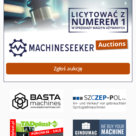
Frezarka 4 Stronna
Frezarka Cnc Typ Łóżka
Frezarka Cnc Z Zmieniacz Narzędzi
Frezarka Do Aluminium
Frezarka Do Kantów
Frezarka Do Kół Zębatych
Zgłoś aukcję
Frezarka Na Aluminium
Frezarka Na Drewno
Frezarka Na Konsoli
Frezarka Na Krawędzi
Frezarka Na Linii Lasu