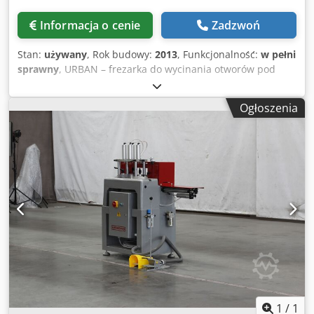
Informacja o cenie
Zadzwoń
Stan:
używany
, Rok budowy:
2013
, Funkcjonalność:
w pełni
sprawny
, URBAN – frezarka do wycinania otworów pod
słupki. Codpfx Amozpyhkomjrf
Ogłoszenia
1
/
1