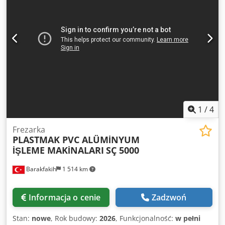
Możliwość przesuwania silnika frezarki za pomocą
siłownika pneumatycznego. - Łatwa zmiana serii dzięki
przyciskowi separatora (60-70) OPCJA - System kontroli
wodnej Crsdpfx Ameq U S Ahemof - System chłodzenia
1
/
4
Frezarka
PLASTMAK PVC ALÜMİNYUM
İŞLEME MAKİNALARI
SÇ 5000
Barakfakih
1 514 km
Informacja o cenie
Zadzwoń
Stan:
nowe
, Rok budowy:
2026
, Funkcjonalność:
w pełni