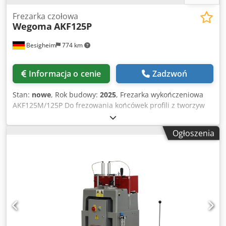
Frezarka czołowa
Wegoma
AKF125P
Besigheim
774 km
Informacja o cenie
Zadzwoń
Stan:
nowe
, Rok budowy:
2025
, Frezarka wykończeniowa
AKF125M/125P Do frezowania końcówek profili z tworzyw
sztucznych i aluminium. Wyposażona w szybkozamienną
głowicę frezarską. Prosta obsługa i doskonałe rezultaty.
Ogłoszenia
Cedpfoxta Npex Ammerf