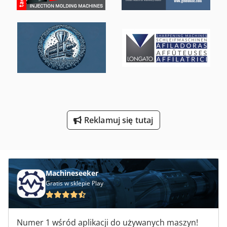
Frezarka Na Portalu
Frezarki Do Miniwczepów
Frezy Do Drewna
Frezy Do Dużych Prędkości
Frezy Do Kapusty
Model Frezarki
Reklamuj się tutaj
Nagrania Do Frezowania
Machineseeker
Gratis w sklepie Play
Numer 1 wśród aplikacji do używanych maszyn!