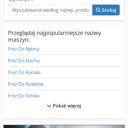
Szukaj
Przeglądaj najpopularniejsze nazwy
maszyn:
Frez Do Bębna
Frez Do Dachu
Frez Do Kanału
Frez Do Rowków
Frez Do Silnika
Pokaż więcej
Frez Do Wydania
Frez Na Jaskółczy Ogon