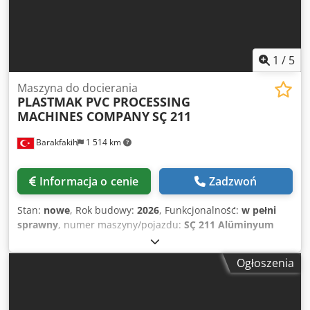
1
/
5
Maszyna do docierania
PLASTMAK PVC PROCESSING
MACHINES COMPANY
SÇ 211
Barakfakih
1 514 km
Informacja o cenie
Zadzwoń
Stan:
nowe
, Rok budowy:
2026
, Funkcjonalność:
w pełni
sprawny
, numer maszyny/pojazdu:
SÇ 211 Alüminyum
Pvc Orta Kayıt Alıştırma Makinesi ( 2 Bıçak)
, - Zgodność z
normami CE. - Możliwość docierania środkowych połączeń
Ogłoszenia
profili PVC i aluminiowych. - Do 30 stopni pod różnymi
kątami, możliwość docierania środkowych połączeń profili.
- Pneumatyczny system mocowania profili B7ull38nwa -