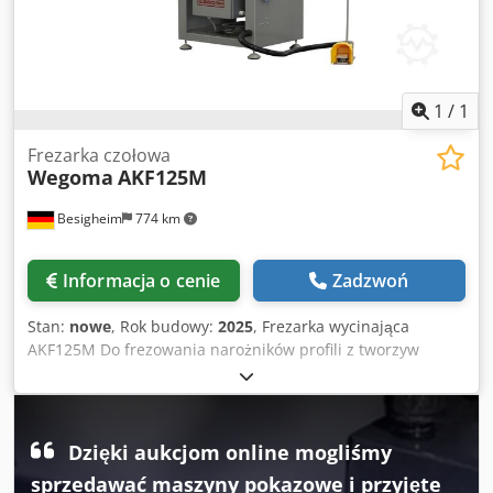
1
/
1
Frezarka czołowa
Wegoma
AKF125M
Besigheim
774 km
Informacja o cenie
Zadzwoń
Stan:
nowe
, Rok budowy:
2025
, Frezarka wycinająca
AKF125M Do frezowania narożników profili z tworzyw
sztucznych i aluminium Cedpfxoxtbp Ro Ammorf Z szybkim
systemem wymiany frezów. Prosta obsługa i perfekcyjne
rezultaty.
Dzięki aukcjom online mogliśmy
sprzedawać maszyny pokazowe i przyjęte