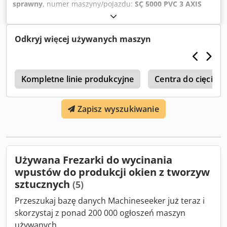
sprawny
, numer maszyny/pojazdu:
SÇ 5000 PVC 3 AXIS
CNC MILLING MACHINE
, - Może wykonywać operacje na
drzwiach, skrzydłach, ramionach i przesuwaniu profili PVC
dzięki 3 różnym silnikom. Codpfx Amera Nxaomorf - 3-
Odkryj więcej używanych maszyn
osiowy system serwomotorów - Łatwe programowanie
punkt-punkt - Nieograniczona pojemność pamięci -
Funkcja otwierania spustu wody (wewnątrz) - System
u
dozowania z obsługą prawo-lewo
Kompletne linie produkcyjne
Centra do cięcia i
Zapisz wyszukiwanie
Używana Frezarki do wycinania
wpustów do produkcji okien z tworzyw
sztucznych
(5)
Przeszukaj bazę danych Machineseeker już teraz i
skorzystaj z ponad 200 000 ogłoszeń maszyn
używanych.