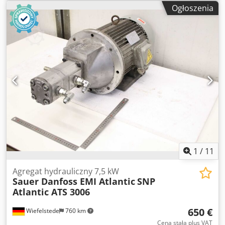
ciśnienie, cylinder hydrauliczny do gilotyny - Cylinder
Ogłoszenia
hydrauliczny: z gilotyny Atlantic ATS 3006 Dodpfxoyghdve
Aqqokr - Tłoczysko: Ø 50 mm - Skok: 220 mm - Mocowanie:
Ø50 mm - Rozstaw otworów: wsunięty 555 mm - Wymiary:
675/140/196 mm - Waga: 37,3 kg
1
/
11
Agregat hydrauliczny 7,5 kW
Sauer Danfoss EMI Atlantic
SNP
Atlantic ATS 3006
650 €
Wiefelstede
760 km
Cena stała plus VAT