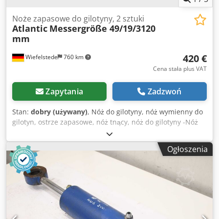
Noże zapasowe do gilotyny, 2 sztuki
Atlantic
Messergröße 49/19/3120
mm
420 €
Wiefelstede
760 km
Cena stała plus VAT
Zapytania
Zadzwoń
Stan:
dobry (używany)
, Nóż do gilotyny, nóż wymienny do
gilotyn, ostrze zapasowe, nóż tnący, nóż do gilotyny -Nóż
tnący: nóż wymienny z gilotyny Atlantic ATS 3006, 2 szt. -
Długość cięcia: 3120 mm -Rozstaw otworów: 195 mm / M14
Ogłoszenia
patrz zdjęcia -Wymiary: 49/19/3120 mm / 49/19,4/3120 mm
-Cena/dostawa: komplet -Wymiary transportowe:
3200/120/H190 mm -Waga całkowita: 57 kg Djdjxf Dpkjpfx
Aqqekr