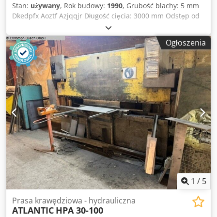
Stan:
używany
, Rok budowy:
1990
, Grubość blachy: 5 mm
Dkedpfx Aoztf Azjqqjr Długość cięcia: 3000 mm Odstęp od
tylnej belki: 750 mm Całkowite zapotrzebowanie na moc:
7,5–10 kW Masa maszyny: ok. 4 t
Ogłoszenia
1
/
5
Prasa krawędziowa - hydrauliczna
ATLANTIC
HPA 30-100