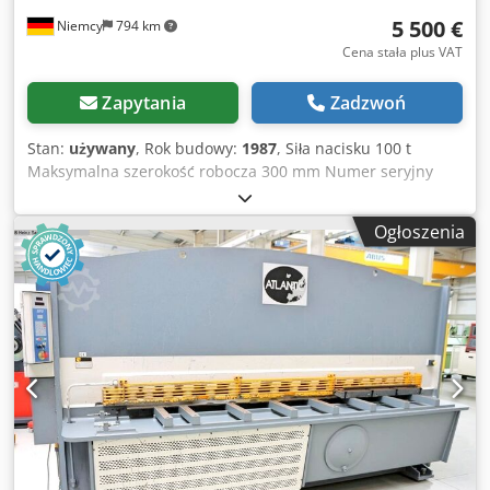
5 500 €
Niemcy
794 km
Cena stała plus VAT
Zapytania
Zadzwoń
Stan:
używany
, Rok budowy:
1987
, Siła nacisku 100 t
Maksymalna szerokość robocza 300 mm Numer seryjny
55505 Napięcie 380 V Dodpfx Aqszr Rq Usqekr Waga 5000
kg Górny i dolny nóż w komplecie, segmenty częściowe
Ogłoszenia
napędzane hydraulicznie.