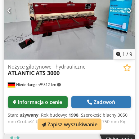
1x zderzak boczny - instrukcja obsługi
1
/
9
Nożyce gilotynowe - hydrauliczne
ATLANTIC
ATS 3000
Niederlangen
812 km
Informacja o cenie
Zadzwoń
Stan:
używany
, Rok budowy:
1998
, Szerokość blachy 3050
mm Grubość blachy 6 mm Tylny zderzak 10 - 750 mm Kąt
Zapisz wyszukiwanie
cięcia 0,5 - 3 ° Dociski 18 szt. Liczba suwów 9 / 14
suwów/min Całkowite zapotrzebowanie na moc 7,5 kW
Ogłoszenia