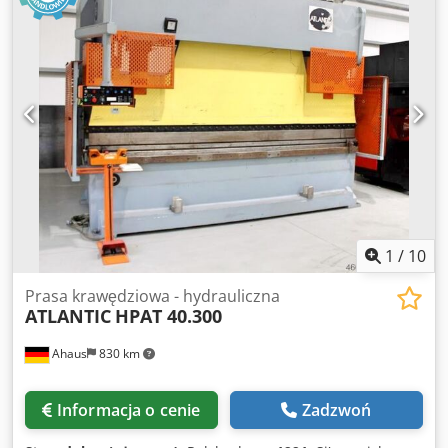
mm Całkowita moc przyłączeniowa: 7,5 kW Masa maszyny
ok.: 4,56 t Wymiary maszyny: D: 3,64 x S: 2,55 x W: 1,58 m
Wyposażenie: -z ogranicznikiem bocznym D: 1000 x S: 100 x
W: 60 mm i listwą ograniczającą 990 mm, z 8 podporami -
Sterowanie za pomocą panelu sterującego i pedału
nożnego Dsdpfx Aeu Rni Hoqqjkr -Oświetlenie strefy cięcia
-Licznik suwów -Nogi maszyny Na stanie.
1
/
10
Prasa krawędziowa - hydrauliczna
ATLANTIC
HPAT 40.300
Ahaus
830 km
Informacja o cenie
Zadzwoń