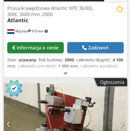
Prasa krawędziowa Atlantic HPE 36300,
300t, 3600 mm, 2000
Atlantic
Wijchen
919 km
Informacja o cenie
Zadzwoń
Stan:
używany
, Rok budowy:
2000
, całkowita długość:
4 100
mm
, całkowita szerokość:
1 900 mm
, całkowita wysokość:
3 000 mm
, Kolor: niebieski Waga: 20 000 kg Cena: na
zapytanie - Rok produkcji: 2000 - Dostępna dokumentacja:
Ogłoszenia
nie - Obecne oznakowanie CE: tak - Obecny certyfikat CE:
nie - Numer seryjny: 80960 - Sterowanie: CNC - Marka
systemu sterowania: HACO - Typ systemu sterowania: BC50
Graphics - Moc [kW]: 22,5 - Liczba osi: 3: Y1+Y2+X
Dkedezmaa Iepfx Aqqor - Siła nacisku [ton]: 300 - Maks.
szerokość robocza [mm]: 3600 - Rozstaw podpór [mm]:
3100 - Wysięg [mm]: 500 - Głębokość tylnego ogranicznika
[mm]: 850 - Maks. skok [mm]: 250 - System tłoczenia: