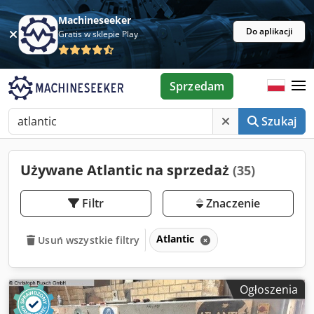
Machineseeker
Do aplikacji
Gratis w sklepie Play
Sprzedam
Szukaj
Używane Atlantic na sprzedaż
(35)
Filtr
Znaczenie
Atlantic
Usuń wszystkie filtry
Ogłoszenia