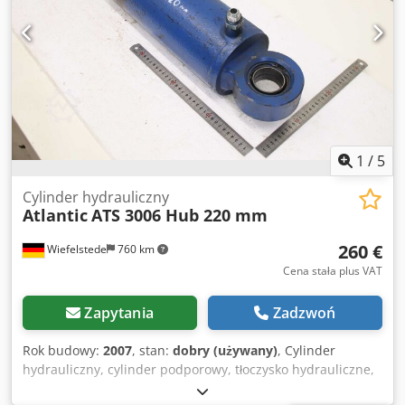
1
/
5
Cylinder hydrauliczny
Atlantic
ATS 3006 Hub 220 mm
260 €
Wiefelstede
760 km
Cena stała plus VAT
Zapytania
Zadzwoń
Rok budowy:
2007
, stan:
dobry (używany)
, Cylinder
hydrauliczny, cylinder podporowy, tłoczysko hydrauliczne,
tłok prasujący, bufor hydrauliczny, cylinder wzmacniający