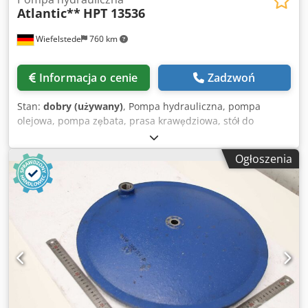
Atlantic**
HPT 13536
Wiefelstede
760 km
Informacja o cenie
Zadzwoń
Stan:
dobry (używany)
, Pompa hydrauliczna, pompa
olejowa, pompa zębata, prasa krawędziowa, stół do
składania, maszyna do składania, przebijak hydrauliczny,
przebijak hydrauliczny -Część zamienna: Pompa
Ogłoszenia
hydrauliczna od prasy krawędziowej Atlantic typ: HPT
13536 -Producent: Eckerle -Typ pompy: 1PF2GH3-
12/013RE07MU2 -Napęd: Loher typ 132M-4 -Moc: 7,5 kW
1440 obr/min -Wymiary: 800/370/H300 mm Dksdofpidijpfx
Aqqer -Waga 98 kg