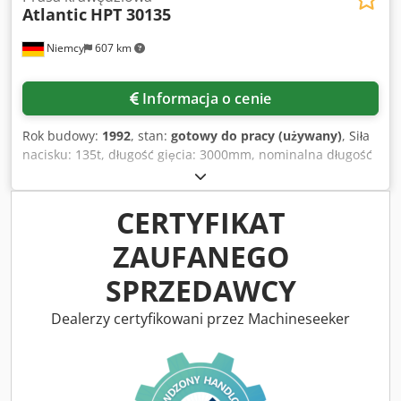
Atlantic
HPT 30135
Niemcy
607 km
Informacja o cenie
Rok budowy:
1992
, stan:
gotowy do pracy (używany)
, Siła
nacisku: 135t, długość gięcia: 3000mm, nominalna długość
gięcia: 2600mm, rozstaw stojaków: 2600mm, wysięg:
250mm, skok suwaka: 120mm, prędkość robocza: 7mm/s,
waga maszyny: ok. 6800kg. Możliwość obejrzenia maszyny
CERTYFIKAT
na miejscu. Dksdpfx Aey Hvrcoqqjr
ZAUFANEGO
SPRZEDAWCY
Dealerzy certyfikowani przez Machineseeker