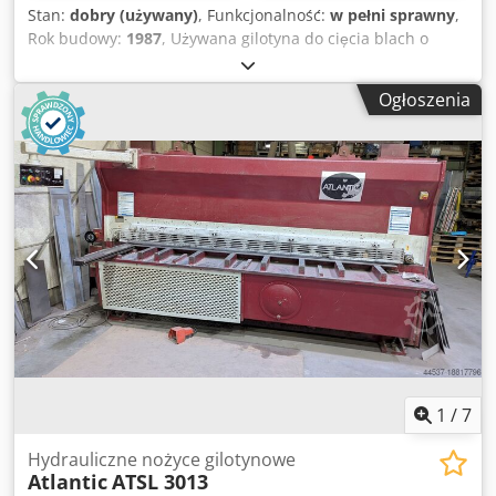
Stan:
dobry (używany)
, Funkcjonalność:
w pełni sprawny
,
Rok budowy:
1987
, Używana gilotyna do cięcia blach o
długości 3 metrów firmy Haco Atlantic. Typ: ATS 3006
Maksymalna grubość cięcia: 6 mm Maksymalna długość
Ogłoszenia
cięcia: 3100 mm Elektryczny tylny ogranicznik Dkedpfxozi
Rl To Aqqsr Elektryczna regulacja kąta cięcia Rok produkcji:
1987
1
/
7
Hydrauliczne nożyce gilotynowe
Atlantic
ATSL 3013