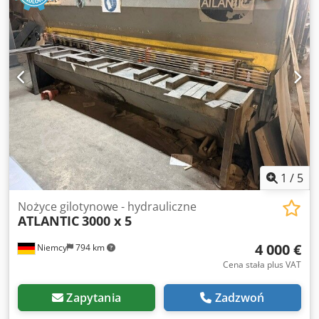
1
/
5
Nożyce gilotynowe - hydrauliczne
ATLANTIC
3000 x 5
4 000 €
Niemcy
794 km
Cena stała plus VAT
Zapytania
Zadzwoń