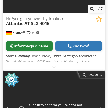
1
/
7
Nożyce gilotynowe - hydrauliczne
Atlantic
AT SLX 4016
Niemcy
470 km
Informacja o cenie
Zadzwoń
Stan:
używany
, Rok budowy:
1992
, Szczegóły techniczne:
Szerokość arkusza: 4050 mm Grubość blachy: 16 mm
Szerokość stojaka: 4900 mm Sterowanie programem:
Sterownik Robosoft SC5 Zderzak tylny: 1000
Ogłoszenia
zmotoryzowany Kąt cięcia: 0,5° - 3° ° Regulacja szczeliny
cięcia: tak / jes mm Urządzenie przytrzymujące: 23 sztuki
Wysokość nad podłogą: 1030 mm Rozmiar stołu: dł. x szer.
4000 x 520 mm Waga maszyny w przybliżeniu: 19,2 tony
Wymiary maszyny: 5,2 x 2,2 x 2,78 m Inne cechy: Dodeu
Icpcepfx Aqqokr - Długość noża 4100 mm, możliwość 4-
krotnego toczenia - Liczba skoków: 5 - 11 skoków/min. -