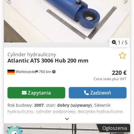
1
/
5
Cylinder hydrauliczny
Atlantic
ATS 3006 Hub 200 mm
220 €
Wiefelstede
760 km
Cena stała plus VAT
Zapytania
Zadzwoń
Rok budowy:
2007
, stan:
dobry (używany)
, Siłownik
hydrauliczny, cylinder podporowy, tłoczysko hydrauliczne,
stempel ciśnieniowy, amortyzator hydrauliczny, cylinder
wzmacniający ciśnienie, siłownik hydrauliczny do nożyc
Ogłoszenia
gilotynowych -Siłownik hydrauliczny: z nożyc gilotynowych