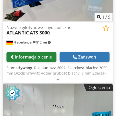
1
/
9
Nożyce gilotynowe - hydrauliczne
ATLANTIC
ATS 3000
Niederlangen
812 km
Informacja o cenie
Zadzwoń
Stan:
używany
, Rok budowy:
2002
, Szerokość blachy: 3050
mm Dkodpjyrhvvjfx Aqqer Grubość blachy: 6 mm Zderzak
tylni: 1000 mm Kąt cięcia: 0,5 - 3 ° Dociski: 18 szt. Liczba
suwów: 9-17 suwów/min Zapotrzebowanie mocy całkowitej:
Ogłoszenia
7,5 kW Wymiary (dł. x szer. x wys.): ok. 3800 x 2000 x 1600
mm Waga: 4500 kg Wyposażenie: - elektryczny zderzak
tylni - elektryczna regulacja kąta cięcia - ręczna regulacja
szczeliny cięcia - sterowanie SP 9 - osłona bezpieczeństwa
za maszyną z barierką świetlną - przednia osłona palców -