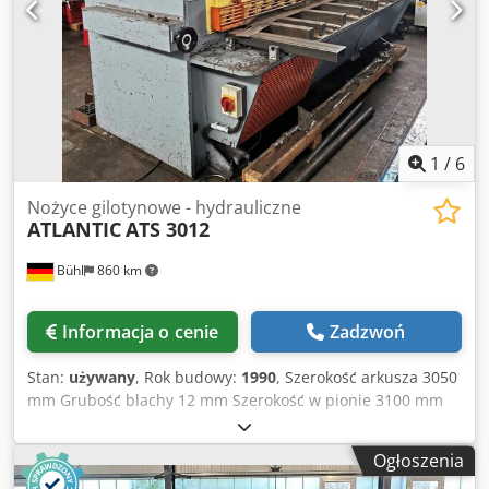
1
/
6
Nożyce gilotynowe - hydrauliczne
ATLANTIC
ATS 3012
Bühl
860 km
Informacja o cenie
Zadzwoń
Stan:
używany
, Rok budowy:
1990
, Szerokość arkusza 3050
mm Grubość blachy 12 mm Szerokość w pionie 3100 mm
Wysokość stołu nad podłogą 900 mm Dsdpfx Aqou Uu
Smeqskr Regulacja kąta cięcia 0,5 - 3° Częstotliwość skoków
Ogłoszenia
6 - 13 skoków/min Zderzak tylny - regulowany 1000 mm