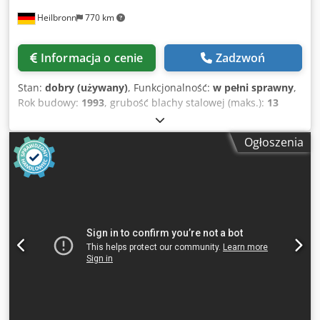
Heilbronn
770 km
Informacja o cenie
Zadzwoń
Stan:
dobry (używany)
, Funkcjonalność:
w pełni sprawny
,
Rok budowy:
1993
, grubość blachy stalowej (maks.):
13
mm
, zderzak tylny:
1 000 mm
, długość cięcia (maks.):
3 050
mm
, silnikowy ogranicznik Regulacja szczeliny cięcia
Ogłoszenia
Regulacja kąta cięcia Przełącznik nożny Dane techniczne /
szczegóły techniczne: Dkodpfxov Tk Efs Aqqjr Długość
cięcia / maks. długość cięcia 3050 mm Wydajność cięcia 13
mm Ogranicznik tylny / ogranicznik krańcowy 1000 mm
Silnik o mocy napędowej 22 kW Waga maszyny ok. / waga
8000kg Dane techniczne, akcesoria i opis maszyny nie są
wiążące - Dane techniczne, akcesoria i opis maszyny nie są
wiążące.