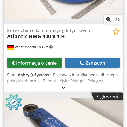
1
/
8
Korek zbiornika do nożyc gilotynowych
Atlantic
HMG 400 x 1 H
Wiefelstede
760 km
Informacja o cenie
Zadzwoń
Stan:
dobry (używany)
, Pokrywa zbiornika hydraulicznego,
pokrywa zbiornika Dkodpfx Ajykz Rkjqqer -Pokrywa
zbiornika hydraulicznego: z gilotyny do blach Atlantic ATS
3006 Typ: HMG 400 x 1 H -Wymiary: Ø 440 x 70 mm -Waga:
Ogłoszenia
14,5 kg