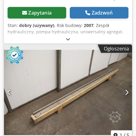
Zapytania
Zadzwoń
Stan:
dobry (używany)
, Rok budowy:
2007
, Zespół
hydrauliczny, pompa hydrauliczna, uniwersalny agregat,
stacja hydrauliczna -Producent: Sauer Sundstrand, agregat
hydrauliczny z gilotyny do blach Atlantic ATS 3006 Dkodpfx
Ogłoszenia
Aqjyghunoqor -Pompa hydrauliczna: podwójne wykonanie
-Silnik: EMI 7,5 kW / 1440 obr./min -Wymiary: 790/330/H295
mm -Waga: 83,6 kg
1
/
5