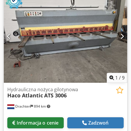
Atlantic ATS 3006 -Tłoczysko: Ø 40 mm -Skok: 200 mm -
Mocowanie: Ø50 mm -Rozstaw otworów: wsunięty 725 mm
-Wymiary: 850/130/187 mm Dkedpfx Asyghb Ioqqjr -Waga:
32,7 kg
1
/
9
Hydrauliczna nożyca gilotynowa
Haco Atlantic
ATS 3006
Drachten
894 km
Informacja o cenie
Zadzwoń