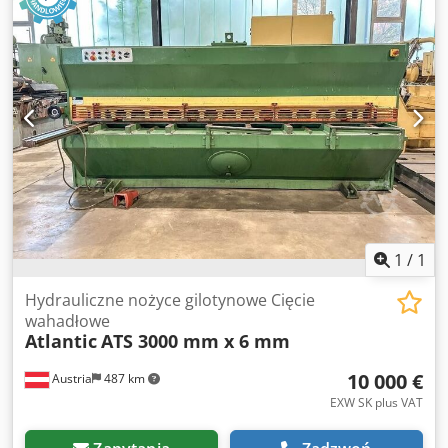
Uchwyt dolny 18 szt. Pojemność oleju 350 litrów Całkowite
zapotrzebowanie mocy 22,5 kW Masa maszyny ok. 8 ton
Wymiary maszyny dł. x szer. x wys. 3,96 x 2,10 x 2,22 m - z
regulacją szczeliny cięcia - Akcesoria: elektryczny zderzak
tylny, zapasowy brzeszczot
1
/
1
Hydrauliczne nożyce gilotynowe Cięcie
wahadłowe
Atlantic
ATS 3000 mm x 6 mm
10 000 €
Austria
487 km
EXW SK plus VAT