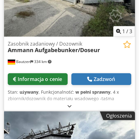
1
/
3
Zasobnik zadaniowy / Dozownik
Ammann
Aufgabebunker/Doseur
Bautzen
334 km
Informacja o cenie
Zadzwoń
Stan:
używany
, Funkcjonalność:
w pełni sprawny
, 4 x
zbiornik/dozownik do materiału wsadowego -taśma
przenośnika wyładowczego -taśma przenośnika/taśma
przeładunkowa Chedpfxjzq S Hue Aktea -instalacja
Ogłoszenia
elektryczna (o ile jest)