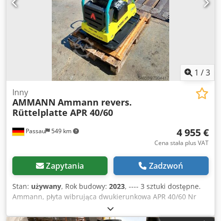
1
/
3
Inny
AMMANN
Ammann revers.
Rüttelplatte APR 40/60
4 955 €
Passau
549 km
Cena stała plus VAT
Zapytania
Zadzwoń
Stan:
używany
, Rok budowy:
2023
, ---- 3 sztuki dostępne.
Ammann, płyta wibrująca dwukierunkowa APR 40/60 Nr
kat.: 100563147 Rok produkcji: 2023 Ammann, płyta
wibrująca dwukierunkowa APR 40/60 Nr kat.: 100563148