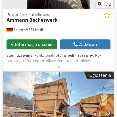
1
/
2
Podnośnik kubełkowy
Ammann
Becherwerk
Bautzen
334 km
Informacja o cenie
Zadzwoń
Stan:
używany
, Funkcjonalność:
w pełni sprawny
, Rok
budowy:
1996
, Podnośnik/system przenośników
kubełkowych Zastosowanie: transport materiałów za
pomocą zdalnie sterowanego systemu Wysokość: 26 m
Ogłoszenia
Chjdpfxezq S Dae Aktja