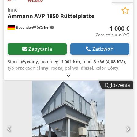
Inne
Ammann
AVP 1850 Rüttelplatte
1 000 €
Bovenden
635 km
Cena stała plus VAT
Zapytania
Zadzwoń
Stan:
używany
, przebieg:
1 001 km
, moc:
3 kW (4,08 KM)
,
typ przekładni:
inny
, rodzaj paliwa:
diesel
, kolor:
żółty
,
masa własna:
111 kg
, pierwsza rejestracja:
01/2006
, Rok
budowy:
2006
, kabin kierowcy:
inny
, Lokalizacja pojazdu:
Ogłoszenia
Bovenden, silnik wysokoprężny Hatz! Informacje dotyczące
wyposażenia dodatkowego bez gwarancji. Zastrzega się
możliwość zmian, sprzedaży pośredniej oraz pomyłek.
Chsdsxy Sw Sspfx Aktsa