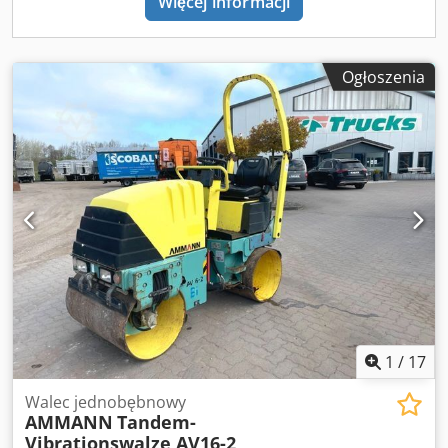
Więcej informacji
Ogłoszenia
1
/
17
Walec jednobębnowy
AMMANN
Tandem-
Vibrationswalze AV16-2