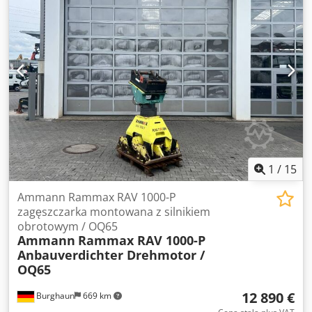
1
/
15
Ammann Rammax RAV 1000-P
zagęszczarka montowana z silnikiem
obrotowym / OQ65
Ammann
Rammax RAV 1000-P
Anbauverdichter Drehmotor /
OQ65
12 890 €
Burghaun
669 km