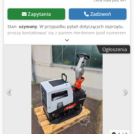
Cena stała plus VAT
Zapytania
Zadzwoń
Stan:
używany
, W przypadku pytań dotyczących osprzętu,
proszę kontaktować się z panem Herdenem (pod numerem
telefonu: …). Ammann Rammax RAV 1000-P – ubijarka
przystawna / w zestawie OilQuick OQ65 / w zestawie silnik
Ogłoszenia
obrotowy / 18 – 40 ton / rok produkcji ok. 2007 – niestety,
tabliczka znamionowa nie jest już dostępna / dostępna w
magazynie i gotowa do natychmiastowej wysyłki. Cena: 12
890,00 EUR netto / 15 339,10 EUR brutto - Długość całkowita
(mm): 1226 - Szerokość całkowita (mm): 880 - Wymagana
ilość oleju do wibracji (l/min): 130 - Masa robocza (kg): 1365
- Częstotliwość (Hz): 30 - Siła uderzenia (kN): 110 - Zalecana
wielkość nośnika (ton): 18 - 40 Wyposażenie: - w zestawie
mocowanie OilQuick OQ65 - w zestawie silnik obrotowy W
naszym magazynie posiadamy bardzo szeroki wybór
różnych urządzeń przystawnych, które są dostępne od ręki!
Pan Herden (tel. …) z przyjemnością udzieli dodatkowych
informacji. Na życzenie przedstawimy również ofertę
finansowania. Jesteśmy oficjalnym dystrybutorem i