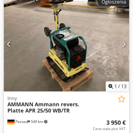
Ogłoszenia
Rok produkcji: 2023 Dane: Silnik: Hatz / silnik Diesla Masa
maszyny: 284 kg Szerokość robocza: 600 mm Cjdpfx
Aezkzzbektsha
1
/
13
Inny
AMMANN
Ammann revers.
Platte APR 25/50 WB/TR
3 950 €
Passau
549 km
Cena stała plus VAT