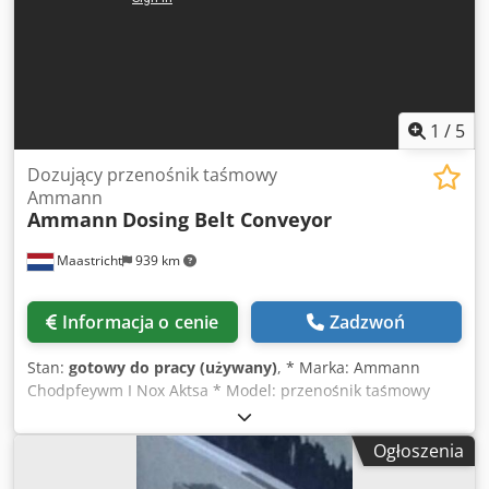
1
/
5
Dozujący przenośnik taśmowy
Ammann
Ammann
Dosing Belt Conveyor
Maastricht
939 km
Informacja o cenie
Zadzwoń
Stan:
gotowy do pracy (używany)
, * Marka: Ammann
Chodpfeywm I Nox Aktsa * Model: przenośnik taśmowy
dozujący * Długość A-A: 1700 mm * Szerokość taśmy: 650
mm * Napęd: motoreduktor 1,5 kW * Na stanie: 6 sztuk.
Ogłoszenia