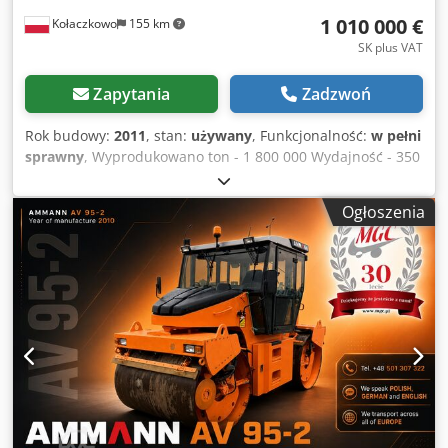
1 010 000 €
Kołaczkowo
155 km
SK plus VAT
Zapytania
Zadzwoń
Rok budowy:
2011
, stan:
używany
, Funkcjonalność:
w pełni
sprawny
, Wyprodukowano ton - 1 800 000 Wydajność - 350
t/h Pierwszy montaż w Polsce - 2011 Maszyna obecnie jest
zdemontowana na części składowe do transportu.
Ogłoszenia
Podajniki na zimno: Liczba zbiorników - 8 szt. Pojemność
pojedynczego podajnika - 14 m3 Bęben suszący: Długość -
11 m Średnica - 2,7 m Napęd bębna - 4 x 22 kW Palnik - 2
rodzaje paliwa Moc palnika - 24 MW Wieża mieszająca
Zbiorniki gorącego kruszywa: Chedpfxoy Nc Tfo Aktoa
Liczba frakcji - 6 szt. Liczba zbiorników gorącego kruszywa
+ bajpas - 6+1 Łączna pojemność zbiorników gorącego
kruszywa - 70 t Wagi: Waga mineralna maks. - 4 460 kg
Waga lepiszcza maks. - 400 kg Waga wypełniacza maks. -
440 kg Mieszalnik: Maks. pojemność mieszalnika - 4 300 kg
Napęd mieszalnika - 2 x 45 kW Magazyn mieszanki