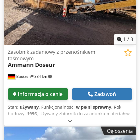
1
/
3
Zasobnik zadaniowy z przenośnikiem
taśmowym
Ammann
Doseur
Bautzen
334 km
Informacja o cenie
Zadzwoń
Stan:
używany
, Funkcjonalność:
w pełni sprawny
, Rok
budowy:
1996
, Używany zbiornik do załadunku materiałów
-taśma transportowa do odprowadzania materiału -taśma
transportowa Cjdpjzq S Avefx Aktoha
Ogłoszenia