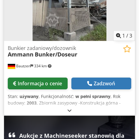
1
/
3
Bunkier zadaniowy/dozownik
Ammann
Bunker/Doseur
Bautzen
334 km
Informacja o cenie
Zadzwoń
Stan:
używany
, Funkcjonalność:
w pełni sprawny
, Rok
budowy:
2003
, Zbiornik zasypowy -Konstrukcja górna -
Ruszt kratowy Csdpfx Ajzq S Hzjktoha -Taśma
wyładowcza/przenośnik -Taśma transportowa
Aukcje z Machineseeker stanowią dla