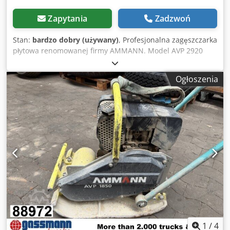
Zapytania
Zadzwoń
Stan:
bardzo dobry (używany)
, Profesjonalna zagęszczarka
płytowa renomowanej firmy AMMANN. Model AVP 2920
wyposażony w niezawodny silnik wysokoprężny HATZ
Diesel o mocy 5 kW. Maszyna przeznaczona do
Ogłoszenia
profesjonalnych prac brukarskich, drogowych oraz
zagęszczania gruntu, kostki brukowej, podsypki i asfaltu.
Urządzenie w pełni mechaniczne, solidna niemiecka
konstrukcja. Stan wizualny zgodny ze zdjęciami – normalne
ślady użytkowania. Dane techniczne: • Producent:
AMMANN • Model: AVP 2920 • Rok produkcji: 1999 • Silnik:
HATZ Diesel • Typ silnika: 1B30-6 • Moc: 5 kW • Masa
robocza: 190 kg Chsdpfx Aey Sifyoktea • Rozruch ręczny •
Made in Germany Zastosowanie: • zagęszczanie kostki
brukowej • prace brukarskie • roboty drogowe •
zagęszczanie gruntu i podsypki • wykopy i fundamenty
Stan: Maszyna używana, kompletna. Silnik HATZ – trwała i
ceniona jednostka diesel
1
/
4