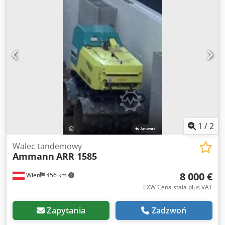
1
/
2
Walec tandemowy
Ammann
ARR 1585
8 000 €
Wien
456 km
EXW Cena stała plus VAT
Zapytania
Zadzwoń