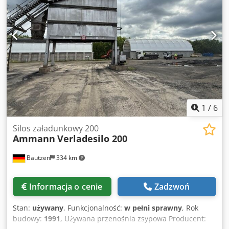
1
/
6
Silos załadunkowy 200
Ammann
Verladesilo 200
Bautzen
334 km
Informacja o cenie
Zadzwoń
Stan:
używany
, Funkcjonalność:
w pełni sprawny
, Rok
budowy:
1991
, Używana przenośnia zsypowa Producent: