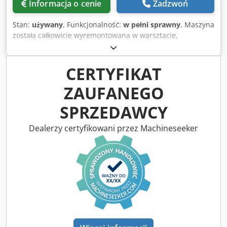
Informacja o cenie
Zadzwoń
Stan:
używany
, Funkcjonalność:
w pełni sprawny
, Maszyna
została całkowicie wyremontowana w warsztacie,
wyposażona w nowe szczęki kruszące oraz nowe kliny
boczne. Chedpfx Akey Tyaqstsa
CERTYFIKAT
ZAUFANEGO
SPRZEDAWCY
Dealerzy certyfikowani przez Machineseeker