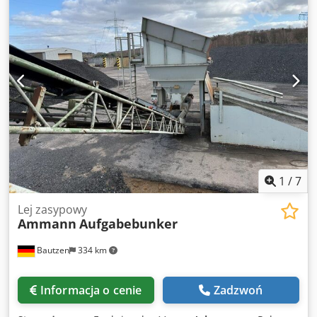
1
/
7
Lej zasypowy
Ammann
Aufgabebunker
Bautzen
334 km
Informacja o cenie
Zadzwoń