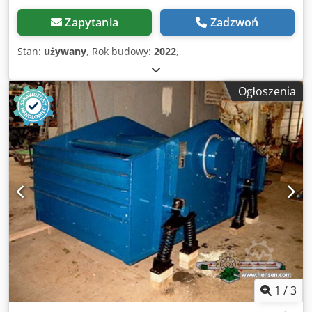
Zapytania
Zadzwoń
Stan:
używany
, Rok budowy:
2022
,
Ogłoszenia
1
/
3