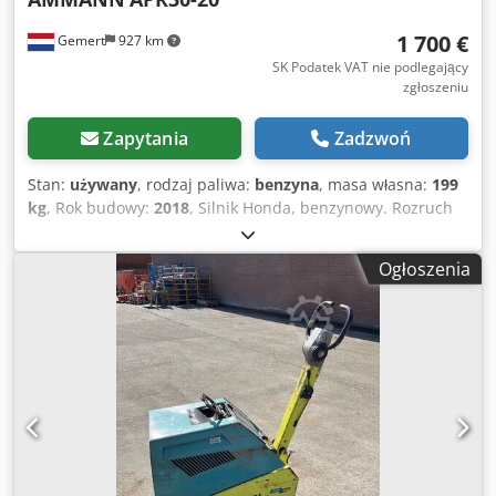
1 700 €
Gemert
927 km
SK Podatek VAT nie podlegający
zgłoszeniu
Zapytania
Zadzwoń
Stan:
używany
, rodzaj paliwa:
benzyna
, masa własna:
199
kg
, Rok budowy:
2018
, Silnik Honda, benzynowy. Rozruch
ręczny. Waga: 199 kg Siła uderzenia: 30 kN Szerokość płyty:
50 cm Ruch do przodu/do tyłu. Cena: 1700 EUR, bez VAT.
Ogłoszenia
Chedpfx Aoxw H Hvsktja Dostępne w większej ilości!