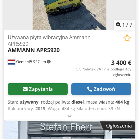
1
/
7
Używana płyta wibracyjna Ammann
APR5920
AMMANN
APR5920
3 400 €
Gemert
927 km
SK Podatek VAT nie podlegający
zgłoszeniu
Zapytania
Zadzwoń
Stan:
używany
, rodzaj paliwa:
diesel
, masa własna:
484 kg
,
Rok budowy:
2019
, Waga: 484 kg Siła uderzenia: 59 kN
Silnik wysokoprężny, 1 cylinder, Hatz (1b40) Napęd do
przodu/do tyłu. Rozrusznik elektryczny. Csdpfx Akexw H
Ogłoszenia
Hcjtsha Szerokość płyty: 60 cm Cena za sztukę: 3 400 EUR,
bez VAT. Dostępnych kilka sztuk!