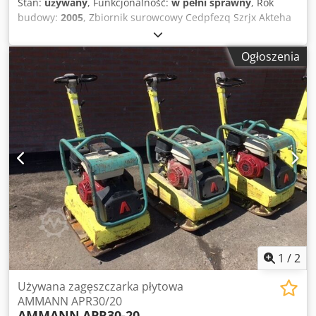
Stan:
używany
, Funkcjonalność:
w pełni sprawny
, Rok
budowy:
2005
, Zbiornik surowcowy Cedpfezq Szrjx Akteha
Ruszt kratownicowy Taśma transportowa do opróżniania
Taśma transportowa o długości 12 m z pasem o szerokości
Ogłoszenia
650 mm.
1
/
2
Używana zagęszczarka płytowa
AMMANN APR30/20
AMMANN
APR30-20