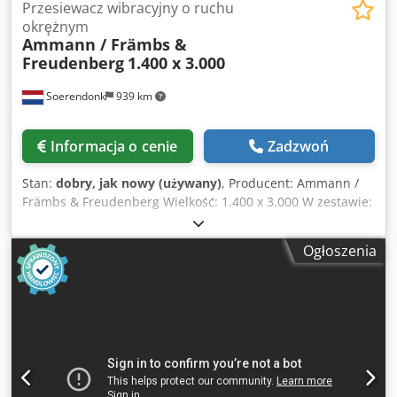
Przesiewacz wibracyjny o ruchu
okrężnym
Ammann / Främbs &
Freudenberg
1.400 x 3.000
Soerendonk
939 km
Informacja o cenie
Zadzwoń
Stan:
dobry, jak nowy (używany)
, Producent: Ammann /
Främbs & Freudenberg Wielkość: 1.400 x 3.000 W zestawie:
- Silnik elektryczny - Wał Cardana - Elementy sprężyste.
Chjdpfx Aog Snutektea Sito wibracyjne jest po remoncie,
Ogłoszenia
piaskowane i malowane.