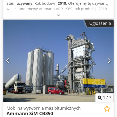
Stan:
używany
, Rok budowy:
2018
, Oferujemy tę używaną
walec tandemowy Ammann ARR 1585, rok produkcji 2018.
Typ: ARR 1585 Numer seryjny: 558D063 Masa robocza: 1
395 kg Maksymalna masa: 1 405 kg Moc znamionowa: 13,2
Ogłoszenia
kW Rok produkcji: 2018 Csdpezddcpsfx Aktoha W
przypadku pytań lub chęci uzyskania dodatkowych
informacji, prosimy o wiadomość lub telefon.
1
/
7
Mobilna wytwórnia mas bitumicznych
Ammann
SiM CB350