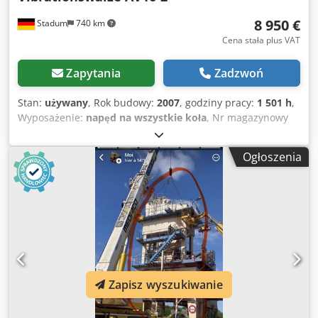
8 950 €
Stadum
740 km
Cena stała plus VAT
Zapytania
Zadzwoń
Stan:
używany
, Rok budowy:
2007
, godziny pracy:
1 501 h
,
Wyposażenie:
napęd na wszystkie koła
, Nr magazynowy
5806 Ammann Walec tandemowy z wibracją, samojezdny,
typ AV16-2 ----* Producent: Ammann * Typ: AV16-2 * Rok
Ogłoszenia
produkcji: 2007 * Kolor: żółty * Odczytane motogodziny:
1.501 h * Masa: 1.580 kg * Szerokość walca: ok. 0,90 m *
Maks. szerokość robocza: ok. 0,94 m * Długość
transportowa: ok. 2,25 m * Szerokość transportowa: ok.
0,90 m * Wysokość transportowa: ok. – * Przegubowy układ
kierowniczy * Zdolność pokonywania wzniesień ok. 30% z
wibracją / 40% bez wibracji * Silnik diesla Yanmar, 15,7 kW
/ 21 KM * Zbiornik na wodę: ok. 95 l * Zbiornik paliwa: ok.
26 l * Zbiornik oleju hydraulicznego: ok. 25 l * Napęd
Zapisz wyszukiwanie
podwójny * Podwójna wibracja * Zraszanie pod ciśnieniem
* Centralny uchwyt do załadunku dźwigiem * Składany